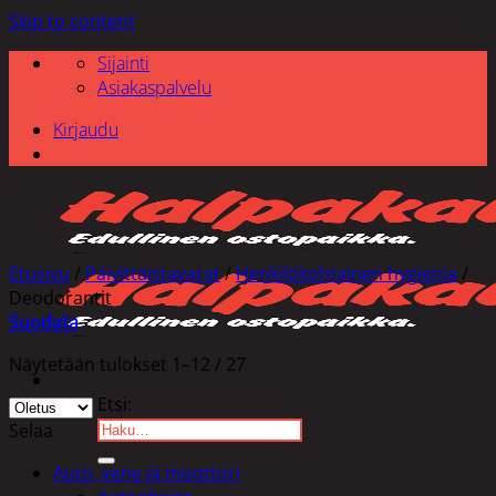
Skip to content
Sijainti
Asiakaspalvelu
Kirjaudu
Etusivu
/
Päivittäistavarat
/
Henkilökohtainen hygienia
/
Deodorantit
Suodata
Näytetään tulokset 1–12 / 27
Etsi:
Selaa
Auto, vene ja moottori