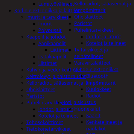
Kelloradiot, sääasemat ja
Lumityövälineet
lämpömittarit
Kodin elektroniikka ja laitteet
Oheislaitteet
Imurit ja tarvikkeet
Paristot
Imurit
Puhelintarvikkeet
Pölypussit
Johdot ja laturit
Kaapelit ja johdot
Kotelot ja telineet
Äänikaapelit
Tv-tarvikkeet ja
Liittimet
seinätelineet
Datakaapelit
Varavirtalaitteet
Liittimet
Viihde-elektroniikka
Kahvin ja vedenkeittimet
Bluetooth
Keittolevyt ja paistoraudat
kaiuttimet
Kelloradiot, sääasemat ja lämpömittarit
Kuulokkeet
Oheislaitteet
Radiot
Paristot
Koti ja sisustus
Puhelintarvikkeet
Huonekalut
Johdot ja laturit
Kaapit
Kotelot ja telineet
Kenkätelineet ja
Tehosekoittimet
naulakot
Tietokonetarvikkeet