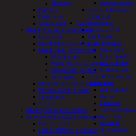
Vesiautomaatit
Tiivisteet
Ruohonleikkurit ja
Pumput
trimmerit
Putkipihdit
Puutarhan hoito
Vesivaraajat
Kastelukannut
Maalit, muuraus ja tarvikkeet
Kateharsot
Liuottimet
Kukat ja ruukut
Maalikaukalot ja -astiat
Altakastelu
Maalit, lakat ja ohentimet
Ketjut, koukut
Metallimaalit
ja kiinnikkeet
Puuöljyt ja suoja-aineet
Kukkaruukut
Spraymaalit ja -lakat
Lannoitteet, myrkyt
Talomaalit
ja siemenet
Muuraus, tapetointi ja laatoitus
Lisäravinteet
Pensselit telat ja lastat
Myrkyt
Sekoittimet
Siemenet
Suojaus
Tuholaistorjunt
Muut työkalut ja tarvikkeet
Pensastuet
Paineilmatyökalut ja kompressorit
Verkot ja
Kompressorit
reunanauha
Letkut, liittimet ja pistoolit