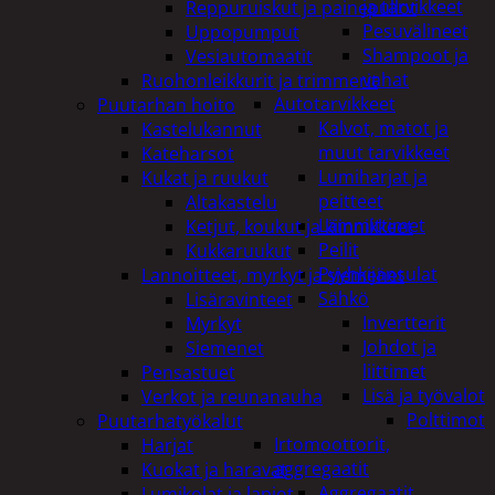
ja tarvikkeet
Reppuruiskut ja painepullot
Pesuvälineet
Uppopumput
Shampoot ja
Vesiautomaatit
vahat
Ruohonleikkurit ja trimmerit
Autotarvikkeet
Puutarhan hoito
Kalvot, matot ja
Kastelukannut
muut tarvikkeet
Kateharsot
Lumiharjat ja
Kukat ja ruukut
peitteet
Altakastelu
Lämmittimet
Ketjut, koukut ja kiinnikkeet
Peilit
Kukkaruukut
Pyyhkijänsulat
Lannoitteet, myrkyt ja siemenet
Sähkö
Lisäravinteet
Invertterit
Myrkyt
Johdot ja
Siemenet
liittimet
Pensastuet
Lisä ja työvalot
Verkot ja reunanauha
Polttimot
Puutarhatyökalut
Irtomoottorit,
Harjat
aggregaatit
Kuokat ja haravat
Aggregaatit
Lumikolat ja lapiot