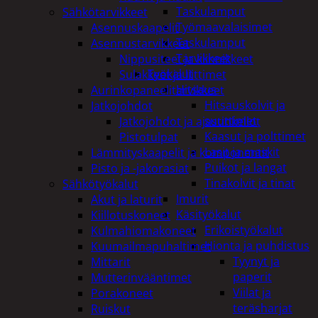
Taskulamput
Sähkötarvikkeet
Työmaavalaisimet
Asennuskaapelit
Taskulamput
Asennustarvikkeet
Tarvikkeet
Nippusiteet ja kiinnikkeet
Työkalut
Sulakkeet ja liittimet
Hitsaus
Aurinkopaneelitarvikkeet
Hitsauskolvit ja
Jatkojohdot
suuttimet
Jatkojohdot ja ajastinkellot
Kaasut ja polttimet
Pistotulpat
Lasit ja maskit
Lämmityskaapelit ja komponentit
Puikot ja langat
Pisto ja -jakorasiat
Tinakolvit ja tinat
Sähkötyökalut
Imurit
Akut ja laturit
Käsityökalut
Kiillotuskoneet
Erikoistyökalut
Kulmahiomakoneet
Hionta ja puhdistus
Kuumailmapuhaltimet
Tyynyt ja
Mittarit
paperit
Mutterinvääntimet
Viilat ja
Porakoneet
teräsharjat
Ruiskut