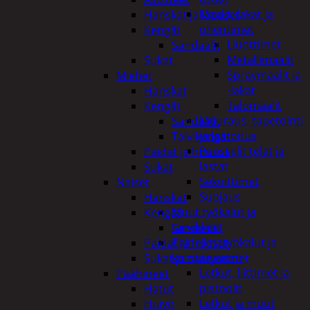
Maalit, lakat ja
Hanskat ja lapaset
ohentimet
Kengät
Liuottimet
Sandaalit
Metallimaalit
Sukat
Spraymaalit ja
Miehet
-lakat
Hanskat
Talomaalit
Kengät
Muuraus, tapetointi
Sandaalit
ja laatoitus
Talvikengät
Pensselit telat ja
Paidat ja housut
lastat
Sukat
Sekoittimet
Naiset
Suojaus
Hanskat
Muut työkalut ja
Kengät
tarvikkeet
Sandaalit
Paineilmatyökalut ja
Paidat ja housut
kompressorit
Sukat ja säärystimet
Letkut, liittimet ja
Päähineet
pistoolit
Hatut
Letkut ja muut
Huivit