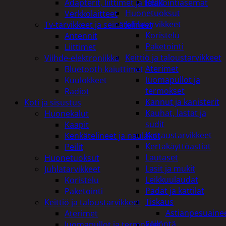
Peilit
Adapterit, liittimet ja telakointiasemat
Huonetuoksut
Verkkolaitteet
Juhlatarvikkeet
Tv-tarvikkeet ja seinätelineet
Koristelu
Antennit
Paketointi
Liittimet
Keittiö ja taloustarvikkeet
Viihde-elektroniikka
Aterimet
Bluetooth kaiuttimet
Juomapullot ja
Kuulokkeet
termokset
Radiot
Kannut ja kanisterit
Koti ja sisustus
Kauhat, lastat ja
Huonekalut
sudit
Kaapit
Kattaustarvikkeet
Kenkätelineet ja naulakot
Kertakäyttöastiat
Peilit
Lautaset
Huonetuoksut
Lasit ja mukit
Juhlatarvikkeet
Leikkuulaudat
Koristelu
Padat ja kattilat
Paketointi
Tiskaus
Keittiö ja taloustarvikkeet
Astianpesuaine
Aterimet
Säilöntä
Juomapullot ja termokset