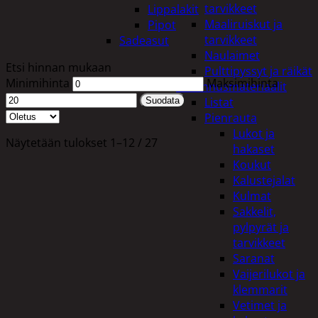
tarvikkeet
Lippalakit
Maaliruiskut ja
Pipot
tarvikkeet
Sadeasut
Naulaimet
Etsi hinnan mukaan
Pulttipyssyt ja räikät
Minimihinta
Maksimihinta
Rakennusmateriaalit
Listat
Suodata
Pienrauta
Lukot ja
Näytetään tulokset 1–12 / 27
hakaset
Koukut
Kalustejalat
Kulmat
Sakkelit,
pylpyrät ja
tarvikkeet
Saranat
Vaijerilukot ja
klemmarit
Vetimet ja