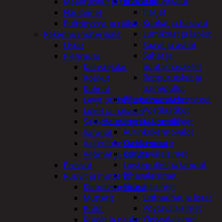
Puutarhatyökalut
Maaliruiskut ja tarvikkeet
Harjat
Naulaimet
Kuokat ja haravat
Pulttipyssyt ja räikät
Lumikolat ja lapiot
Rakennusmateriaalit
Saavit ja astiat
Listat
Sahat ja
Pienrauta
puutarhasakset
Kalustejalat
Reppuruiskut ja
Koukut
painepullot
Kulmat
Pihapatsaat ja koristeet
Levyt putket ja kulmaraudat
Postilaatikot
Lukot ja hakaset
Valaisimet ja lamput
Sakkelit, pylpyrät ja tarvikkeet
Aurinkokennovalot
Saranat
Koristevalot
Vaijerilukot ja klemmarit
Koristevalaisimet
Vetimet ja kahvat
Loisteputket ja lamput
Pressut
Pihavalaisimet
Ruuvit ja mutterit
Sisävalaisimet
Kiinnitysankkurit
Lednauhat ja listat
Mutterit
Pöytävalaisimet
Pultit
Yleisvalaisimet
Ruuvit ja naulat