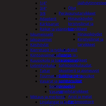
jäähdytinnestee
1/4"
Öljyt
3/4"
Perävaunutarvikkeet
3/8
Hinausköydet,
Adapterit
kiristysliinat ja
Kärkisarjat
kiinnikkeet
Räikät ja vääntimet
Hinausköydet
Iskumeisselit
Kiristysliinat ja
Jakoavaimet
tarvikkeet
Käsihöylät
Valot
Kierretapit ja työkalut
Rengas ja -
Kiintoavaimet ja -sarjat
vannetarvikkeet
Kuusiokolo ja torx-avaimet
Sähköpotkulaudat,
Lyöntityökalut
skootterit ja ajoneuvot
Taltat
Tukkikärryt ja
Tuurnat, meistit ja piirtopuikot
juontopulkat
Vasarat ja sorkkaraudat
Veneet ja
Sorkkaraudat
veneilytarvikkeet
Vasarat
Airot ja melat
Mittaus ja merkintä
Perämoottorit
Linjalangat ja kynät