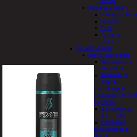
kahvat
Ruuvit ja mutterit
Kiinnitysankkuri
Mutterit
Pultit
Ruuvit ja
naulat
Sähkötarvikkeet
Asennustarvikkeet
Nippusiteet ja
kiinnikkeet
Sulakkeet ja
liittimet
Asennuskaapelit
Aurinkopaneelitarvik
Jatkojohdot
Jatkojohdot ja
ajastinkellot
Pistotulpat
Pisto ja -jakorasiat
Sähkötyökalut