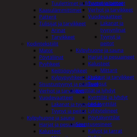
Tyynyt ja peitot
Tuulettimet ja Ilmastointilaitteet
Verhot ja tarvikkeet
Kaasulämmittimet
Vuodevaatteet
Patterit
Lakanat ja
Tulisijat ja tarvikkeet
tyynynlinat
Arinat
Tyynyt ja
Tarvikkeet
peitot
Kodintekstiilit
Kylpyhuone ja sauna
Matot
Harjat ja pesuaineet
Pöytäliinat
Kalusteet
Pyyhkeet
Mittarit
Keittiöpyyhkeet
Kiukaat ja tarvikkeet
Kylpypyyhkeet ja takit
Tuoksut
Sisustustyynyt ja päälliset
Kynttilät ja lyhdyt
Verhot ja tarvikkeet
Kynttilät ja lyhdyt
Vuodevaatteet
Led-kynttilät
Lakanat ja tyynynlinat
Lyhtytelineet
Tyynyt ja peitot
Pöytäkynttilät
Kylpyhuone ja sauna
Sisustusesineet
Harjat ja pesuaineet
Kalvot ja tarrat
Kalusteet