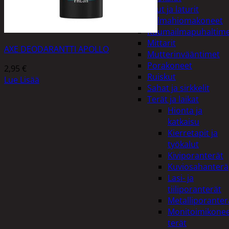
Akut ja laturit
Kulmahiomakoneet
Kuumailmapuhaltim
Mittarit
AXE DEODARANTTI APOLLO
Mutterinvääntimet
Porakoneet
2,95
€
Ruiskut
Lue Lisää
Sahat ja sirkkelit
Terät ja laikat
Hionta ja
katkaisu
Kierretapit ja
työkalut
Kiviporanterät
Kuviosahanterä
Lasi- ja
tiiliporanterät
Metalliporanter
Monitoimikone
terät