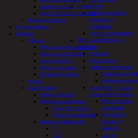
Lisälaitteet
Saavit ja astiat
Polttoainesäiliöt,
Sahat ja puutarhasakset
pumput ja
Tuholaistorjunta
tarvikkeet
Poistotuotteet
Vinssit ja varusteet
Työkalut
Öljyt, suodattimet ja
Hitsaus
nesteet
Hitsauskolvit ja suuttimet
Avaimet
Kaasut ja polttimet
Imupumput
Lasit ja maskit
Letkut ja tarvikkeet
Puikot ja langat
Jäähdyttäjänlet
Tinakolvit ja tinat
Polttoaineletku
Imurit
Liuottimet, massat,
Käsityökalut
ja muut kemikaalit
Erikoistyökalut
Alustamassat
Hionta ja puhdistus
ja pakkelit
Tyynyt ja paperit
Kemikaalit,
Viilat ja teräsharjat
sprayt ja
Hylsyt ja vääntimet
silikonit
1"
Lasi ja
1/2"