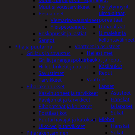
uimalelut
Mopit, harjat ja varret
Kylpytynnyrit,
Muut siivoustarvikkeet
uima-altaat,
Pesuaineet
porealtaat
Viemärinavausaineet
Uima-altaat
Yleispesuaineet
Uimalelut ja
Roskapussit ja -astiat
kelluntavälineet
Sangot
Vaatteet ja asusteet
Piha ja puutarha
Heijastimet
Grillaus ja savustus
Laukut ja reput
Grillit ja rengaspolttimet
Käsilaukut
Hiilet, briketit ja purut
Reput
Savustimet
Vaatteet
Tarvikkeet
Lapset
Piharakennukset
Asusteet
Kasvihuoneet ja tarvikkeet
Hanskat
Paviljonkit ja tarvikkeet
ja lapaset
Pihapatsaat ja koristeet
Sukat
Postilaatikot
Miehet
Puutarhavajat ja katokset
Hanskat
Ulko-wc ja tarvikkeet
Sukat
Piharakentaminen