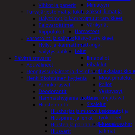
Miniatyyri
Vihkot ja paperit
Sakset, liimat ja
Turvajärjestelmät ja lukitus
muut tarvikkeet
Hälyttimet ja kamerat
Värikynät
Palovaroittimet
Harrasteet
Riippulukot
Käsityötarvikkeet
Varastointi ja säilytys
Langat
Hyllyt ja -kannattimet
Lelut
Säilytyslaatikot
Ilmapallot
Päivittäistavarat
Pihalelut
Apuvälineet
Hiekkalaatikkole
Hengityssuojaimet ja desinfiointi
Muut pihalelut
Henkilökohtainen hygienia
Pallot
Aurinkorasvat
Vesipyssyt
Deodorantit
Radio-ohjattavat
Hammashygienia tuotteet
Sisälelut
Hiustenhoito
Leikkiautot ja
Hiusharjat ja muotoilutuotteet
työkoneet
Hiuspinnit ja lenkit
Muovailuvahat
Hiusten ja parranleikkuukoneet
ja limat
Hiusvärit