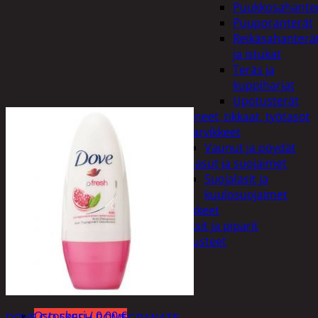
Puukkosahante
Puuporanterät
Reikäsahanterä
ja istukat
Teräs ja
kuppiharjat
Upotusterät
Telineet, tikkaat, työtasot
ja tarvikkeet
Vaunut ja pöydät
Työasut ja suojaimet
Suojalasit ja
kuulosuojaimet
Elintarvikkeet
Keksit ja piparit
Mausteet
Etsi:
Ostoskori /
0,00
€