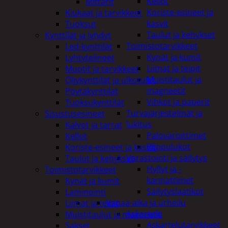
Kellot
Mittarit
Koriste-esineet ja
Kiukaat ja tarvikkeet
kasvit
Tuoksut
Taulut ja kehykset
Kynttilät ja lyhdyt
Toimistotarvikkeet
Led-kynttilät
Kynät ja kumit
Lyhtytelineet
Liimat ja teipit
Muotit ja tarvikkeet
Muistitaulut ja
Öljykynttilät ja ulkotulet
magneetit
Pöytäkynttilät
Vihkot ja paperit
Tuoksukynttilät
Turvajärjestelmät ja
Sisustusesineet
lukitus
Kalvot ja tarrat
Palovaroittimet
Kellot
Riippulukot
Koriste-esineet ja kasvit
Varastointi ja säilytys
Taulut ja kehykset
Hyllyt ja -
Toimistotarvikkeet
kannattimet
Kynät ja kumit
Säilytyslaatikot
Laminointi
Vapaa-aika ja urheilu
Liimat ja teipit
Askartelu
Muistitaulut ja magneetit
Askartelutarvikkeet
Sakset