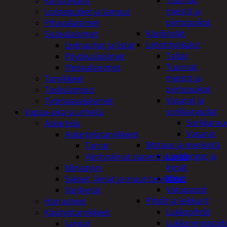
Tuurnat,
Koristevalot
meistit ja
Loisteputket ja lamput
piirtopuikot
Pihavalaisimet
Käsihöylät
Sisävalaisimet
Lyöntityökalut
Lednauhat ja listat
Taltat
Pöytävalaisimet
Tuurnat,
Yleisvalaisimet
meistit ja
Tarvikkeet
piirtopuikot
Taskulamput
Vasarat ja
Työmaavalaisimet
sorkkaraudat
Vapaa-aika ja urheilu
Sorkkarau
Askartelu
Vasarat
Askartelutarvikkeet
Mittaus ja merkintä
Tarrat
Linjalangat ja
Värityskirjat paperit ja arkit
kynät
Miniatyyri
Mitat
Sakset, liimat ja muut tarvikkeet
Vatupassit
Värikynät
Pihdit ja leikkurit
Harrasteet
Lukkopihdit
Käsityötarvikkeet
Lukkorengaspih
Langat