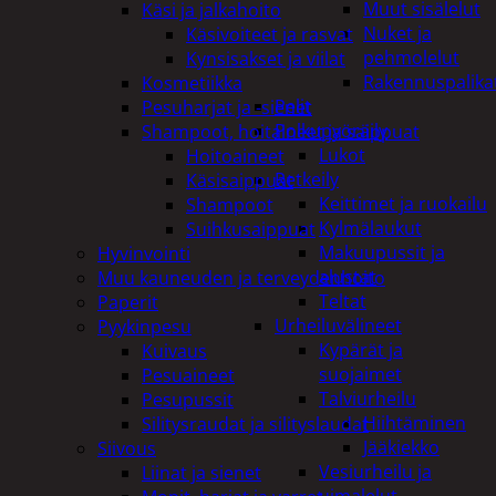
Muut sisälelut
Käsi ja jalkahoito
Nuket ja
Käsivoiteet ja rasvat
pehmolelut
Kynsisakset ja viilat
Rakennuspalika
Kosmetiikka
Pelit
Pesuharjat ja -sienet
Polkupyöräily
Shampoot, hoitaineet ja saippuat
Lukot
Hoitoaineet
Retkeily
Käsisaippuat
Keittimet ja ruokailu
Shampoot
Kylmälaukut
Suihkusaippuat
Makuupussit ja
Hyvinvointi
alustat
Muu kauneuden ja terveydenhoito
Teltat
Paperit
Urheiluvälineet
Pyykinpesu
Kypärät ja
Kuivaus
suojaimet
Pesuaineet
Talviurheilu
Pesupussit
Hiihtäminen
Silitysraudat ja silityslaudat
Jääkiekko
Siivous
Vesiurheilu ja
Liinat ja sienet