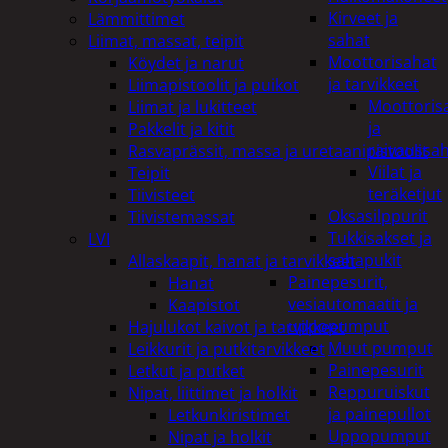
Kirveet ja
Lämmittimet
sahat
Liimat, massat, teipit
Moottorisahat
Köydet ja narut
ja tarvikkeet
Liimapistoolit ja puikot
Moottoris
Liimat ja lukitteet
ja
Pakkelit ja kitit
raivaussa
Rasvaprässit, massa ja uretaanipistoolit
Viilat ja
Teipit
teräketjut
Tiivisteet
Oksasilppurit
Tiivistemassat
Tukkisakset ja
LVI
sahapukit
Allaskaapit, hanat ja tarvikkeet
Painepesurit,
Hanat
vesiautomaatit ja
Kaapistot
uppopumput
Hajulukot kaivot ja tarvikkeet
Muut pumput
Leikkurit ja putkitarvikkeet
Painepesurit
Letkut ja putket
Reppuruiskut
Nipat, liittimet ja holkit
ja painepullot
Letkunkiristimet
Uppopumput
Nipat ja holkit