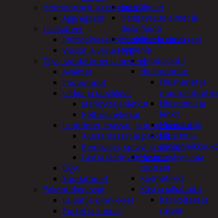
Apuvälineet
Irtomoottorit, aggregaatit
Hengityssuojaimet ja
Aggregaatit
desinfiointi
Lisälaitteet
Henkilökohtainen
Polttoainesäiliöt, pumput ja tarvikkeet
hygienia
Vinssit ja varusteet
Deodorantit
Öljyt, suodattimet ja nesteet
Hiustenhoito
Avaimet
Hiusharjat ja
Imupumput
muotoilutuotte
Letkut ja tarvikkeet
Hiuspinnit ja
Jäähdyttäjänletkut
lenkit
Polttoaineletkut
Hiusvärit
Liuottimet, massat, ja muut kemikaalit
Hiusten ja
Alustamassat ja pakkelit
parranleikkuuk
Kemikaalit, sprayt ja silikonit
Hammashygienia
Lasi ja jäähdytinnesteet
tuotteet
Öljyt
Kosmetiikka
Suodattimet
Käsi ja jalkahoito
Pakoputken osat
Käsivoiteet ja
Laipat ja kiinnikkeet
rasvat
Putket ja kulmat