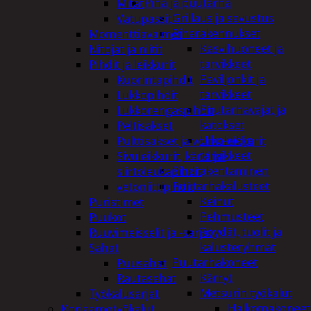
Piha ja puutarha
Mitat
Grillaus ja savustus
Vatupassit
Piharakennukset
Momenttiavaimet
Kasvihuoneet ja
Nitojat ja niitit
tarvikkeet
Pihdit ja leikkurit
Paviljonkit ja
Kuorintapihdit
tarvikkeet
Lukkopihdit
Puutarhavajat ja
Lukkorengaspihdit
katokset
Peltisakset
Ulko-wc ja
Pulttisakset ja voimaleikkurit
tarvikkeet
Sivuleikkurit, kärki ja-
Piharakentaminen
siirtoleukapihdit
Puutarhakalusteet
vetoniittipihdit
Keinut
Puristimet
Pehmusteet
Puukot
Pöydät, tuolit ja
Ruuvimeisselit ja -sarjat
kalusteryhmät
Sahat
Puutarhakoneet
Puusahat
Kärryt
Rautasahat
Metsurin työkalut
Työkalusarjat
Halkomakoneet
Korjaamotyökalut