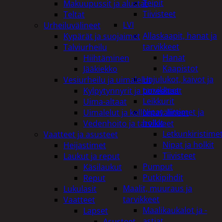
Teipit
Makuupussit ja alustat
Tiivisteet
Teltat
LVI
Urheiluvälineet
Allaskaapit, hanat ja
Kypärät ja suojaimet
tarvikkeet
Talviurheilu
Hanat
Hiihtäminen
Kaapistot
Jääkiekko
Hajulukot, kaivot ja
Vesiurheilu ja uimalelut
tarvikkeet
Kylpytynnyrit ja porealtaat
Leikkurit
Uima-altaat
Nipat, liittimet ja
Uimalelut ja kelluntavälineet
holkit
Vedenhoito ja tarvikkeet
Letkunkiristime
Vaatteet ja asusteet
Nipat ja holkit
Heijastimet
Tiivisteet
Laukut ja reput
Pumput
Käsilaukut
Putkipihdit
Reput
Maalit, muuraus ja
Lukulasit
tarvikkeet
Vaatteet
Maalikaukalot ja -
Lapset
astiat
Asusteet