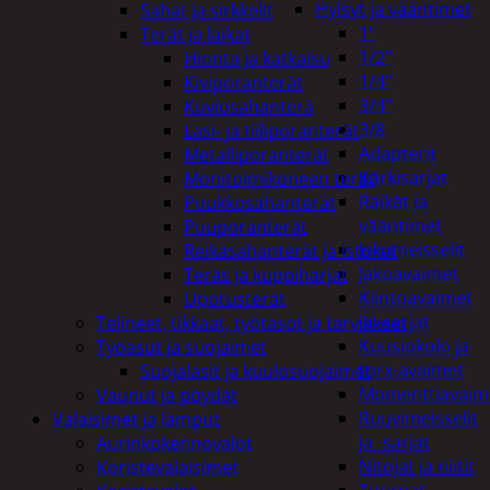
Hylsyt ja vääntimet
Sahat ja sirkkelit
1"
Terät ja laikat
1/2"
Hionta ja katkaisu
1/4"
Kiviporanterät
3/4"
Kuviosahanterä
3/8
Lasi- ja tiiliporanterät
Adapterit
Metalliporanterät
Kärkisarjat
Monitoimikoneen terät
Räikät ja
Puukkosahanterät
vääntimet
Puuporanterät
Iskumeisselit
Reikäsahanterät ja istukat
Jakoavaimet
Teräs ja kuppiharjat
Kiintoavaimet
Upotusterät
ja -sarjat
Telineet, tikkaat, työtasot ja tarvikkeet
Kuusiokolo ja
Työasut ja suojaimet
torx-avaimet
Suojalasit ja kuulosuojaimet
Momenttiavaim
Vaunut ja pöydät
Ruuvimeisselit
Valaisimet ja lamput
ja -sarjat
Aurinkokennovalot
Nitojat ja niitit
Koristevalaisimet