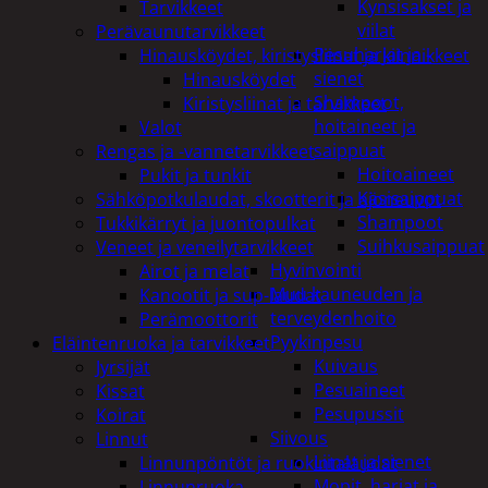
Kynsisakset ja
Tarvikkeet
viilat
Perävaunutarvikkeet
Pesuharjat ja -
Hinausköydet, kiristysliinat ja kiinnikkeet
sienet
Hinausköydet
Shampoot,
Kiristysliinat ja tarvikkeet
hoitaineet ja
Valot
saippuat
Rengas ja -vannetarvikkeet
Hoitoaineet
Pukit ja tunkit
Käsisaippuat
Sähköpotkulaudat, skootterit ja ajoneuvot
Shampoot
Tukkikärryt ja juontopulkat
Suihkusaippuat
Veneet ja veneilytarvikkeet
Hyvinvointi
Airot ja melat
Muu kauneuden ja
Kanootit ja sup-laudat
terveydenhoito
Perämoottorit
Pyykinpesu
Eläintenruoka ja tarvikkeet
Kuivaus
Jyrsijät
Pesuaineet
Kissat
Pesupussit
Koirat
Siivous
Linnut
Liinat ja sienet
Linnunpöntöt ja ruokintalaudat
Mopit, harjat ja
Linnunruoka