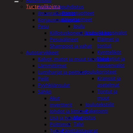
Autonhoito
Tuotevalikoima
Auton sisäpuhdistus
Poistotuotteet
ilmanraikastimet
Kausituotteet
Korjausmaalikynät
Joulu
Pesu
Joulu- ja kausivalot
Kiillotuskoneet ja tarvikkeet
Eläimet ja
Pesuvälineet
tontut
Shampoot ja vahat
Kyntteliköt
Autotarvikkeet
Valoketjut ja
Kalvot, matot ja muut tarvikkeet
kuusenvalot
Lämmittimet
Joulukoristeet
Lumiharjat ja peitteet
Kranssit ja
Peilit
asetelmat
Pyyhkijänsulat
Tontut ja
Sähkö
muut
Akut
Joulutekstiilit
invertterit
Paketointi
Johdot ja liittimet
Marjastus
Lisä ja työvalot
Talvi
Polttimot
Päivittäistavarat
Tulpat