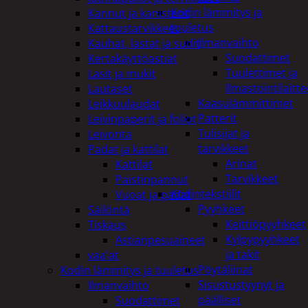
Kodin lämmitys ja
Kannut ja kanisterit
tuuletus
Kattaustarvikkeet
Ilmanvaihto
Kauhat, lastat ja sudit
Suodattimet
Kertakäyttöastiat
Tuulettimet ja
Lasit ja mukit
Ilmastointilaitte
Lautaset
Kaasulämmittimet
Leikkuulaudat
Patterit
Leivinpaperit ja foliot
Tulisijat ja
Leivonta
tarvikkeet
Padat ja kattilat
Arinat
Kattilat
Tarvikkeet
Paistinpannut
Kodintekstiilit
Vuoat ja padat
Pyyhkeet
Säilöntä
Keittiöpyyhkeet
Tiskaus
Kylpypyyhkeet
Astianpesuaineet
ja takit
vaa'at
Pöytäliinat
Kodin lämmitys ja tuuletus
Sisustustyynyt ja
Ilmanvaihto
päälliset
Suodattimet