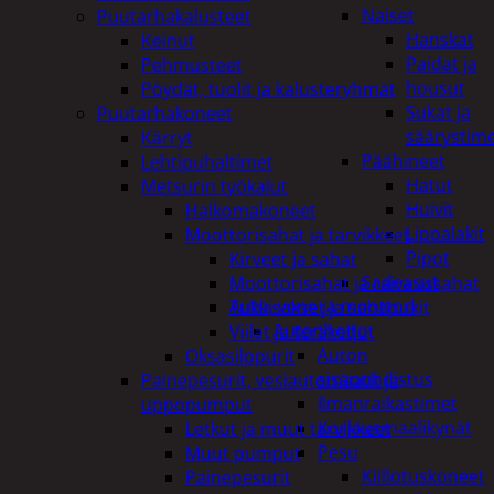
Naiset
Puutarhakalusteet
Hanskat
Keinut
Paidat ja
Pehmusteet
housut
Pöydät, tuolit ja kalusteryhmät
Sukat ja
Puutarhakoneet
säärystim
Kärryt
Päähineet
Lehtipuhaltimet
Hatut
Metsurin työkalut
Huivit
Halkomakoneet
Lippalakit
Moottorisahat ja tarvikkeet
Pipot
Kirveet ja sahat
Sadeasut
Moottorisahat ja raivaussahat
Auto, vene ja moottori
Tukkisakset ja sahapukit
Autonhoito
Viilat ja teräketjut
Auton
Oksasilppurit
sisäpuhdistus
Painepesurit, vesiautomaatit ja
Ilmanraikastimet
uppopumput
Korjausmaalikynät
Letkut ja muut tarvikkeet
Pesu
Muut pumput
Kiillotuskoneet
Painepesurit