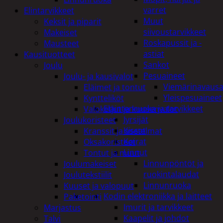
varret
Elintarvikkeet
Muut
Keksit ja piparit
siivoustarvikkeet
Makeiset
Roskapussit ja -
Mausteet
astiat
Kausituotteet
Sankot
Joulu
Pesuaineet
Joulu- ja kausivalot
Viemärinavausa
Eläimet ja tontut
Yleispesuaineet
Kyntteliköt
Eläintenruoka ja tarvikkeet
Valoketjut ja kuusenvalot
Jyrsijät
Joulukoristeet
Kissat
Kranssit ja asetelmat
Koirat
Oksakoristeet
Linnut
Tontut ja muut
Linnunpöntöt ja
Joulumakeiset
ruokintalaudat
Joulutekstiilit
Linnunruoka
Kuuset ja valopuut
Kodin elektroniikka ja laitteet
Paketointi
Imurit ja tarvikkeet
Marjastus
Kaapelit ja johdot
Talvi