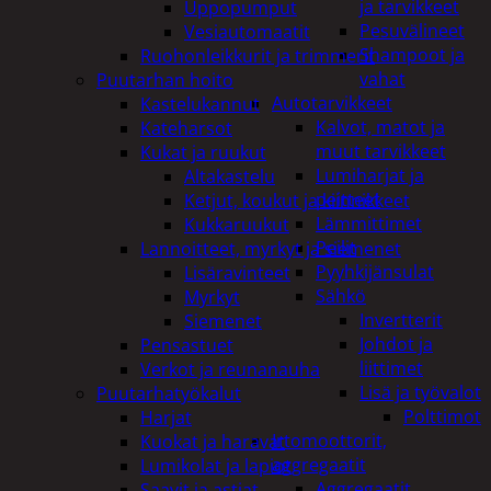
ja tarvikkeet
Uppopumput
Pesuvälineet
Vesiautomaatit
Shampoot ja
Ruohonleikkurit ja trimmerit
vahat
Puutarhan hoito
Autotarvikkeet
Kastelukannut
Kalvot, matot ja
Kateharsot
muut tarvikkeet
Kukat ja ruukut
Lumiharjat ja
Altakastelu
peitteet
Ketjut, koukut ja kiinnikkeet
Lämmittimet
Kukkaruukut
Peilit
Lannoitteet, myrkyt ja siemenet
Pyyhkijänsulat
Lisäravinteet
Sähkö
Myrkyt
Invertterit
Siemenet
Johdot ja
Pensastuet
liittimet
Verkot ja reunanauha
Lisä ja työvalot
Puutarhatyökalut
Polttimot
Harjat
Irtomoottorit,
Kuokat ja haravat
aggregaatit
Lumikolat ja lapiot
Aggregaatit
Saavit ja astiat