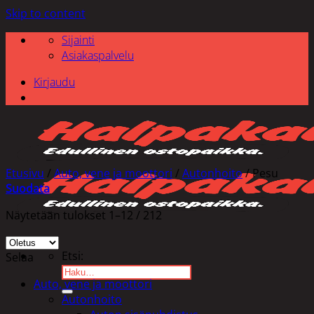
Skip to content
Sijainti
Asiakaspalvelu
Kirjaudu
Etusivu
/
Auto, vene ja moottori
/
Autonhoito
/
Pesu
Suodata
Näytetään tulokset 1–12 / 212
Etsi:
Selaa
Auto, vene ja moottori
Autonhoito