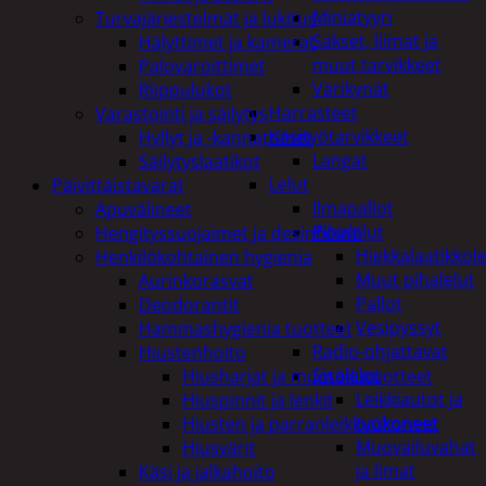
Miniatyyri
Turvajärjestelmät ja lukitus
Sakset, liimat ja
Hälyttimet ja kamerat
muut tarvikkeet
Palovaroittimet
Värikynät
Riippulukot
Harrasteet
Varastointi ja säilytys
Käsityötarvikkeet
Hyllyt ja -kannattimet
Langat
Säilytyslaatikot
Lelut
Päivittäistavarat
Ilmapallot
Apuvälineet
Pihalelut
Hengityssuojaimet ja desinfiointi
Hiekkalaatikkole
Henkilökohtainen hygienia
Muut pihalelut
Aurinkorasvat
Pallot
Deodorantit
Vesipyssyt
Hammashygienia tuotteet
Radio-ohjattavat
Hiustenhoito
Sisälelut
Hiusharjat ja muotoilutuotteet
Leikkiautot ja
Hiuspinnit ja lenkit
työkoneet
Hiusten ja parranleikkuukoneet
Muovailuvahat
Hiusvärit
ja limat
Käsi ja jalkahoito