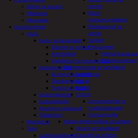
varret
Keksit ja piparit
Muut
Makeiset
siivoustarvikkeet
Mausteet
Roskapussit ja -
Kausituotteet
astiat
Joulu
Sankot
Joulu- ja kausivalot
Pesuaineet
Eläimet ja tontut
Viemärinavausa
Kyntteliköt
Yleispesuaineet
Valoketjut ja kuusenvalot
Eläintenruoka ja tarvikkeet
Joulukoristeet
Jyrsijät
Kranssit ja asetelmat
Kissat
Oksakoristeet
Koirat
Tontut ja muut
Linnut
Joulumakeiset
Linnunpöntöt ja
Joulutekstiilit
ruokintalaudat
Kuuset ja valopuut
Linnunruoka
Paketointi
Kodin elektroniikka ja laitteet
Marjastus
Imurit ja tarvikkeet
Talvi
Kaapelit ja johdot
Lumityövälineet