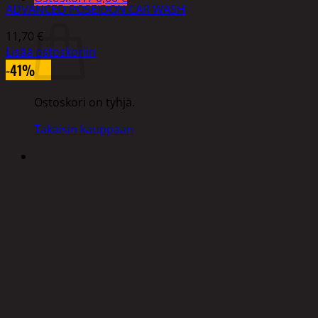
ADVANCED POSEIDON CAR WASH
Ostoskori
11,70
€
Lisää ostoskoriin
-41%
Ostoskori on tyhjä.
Takaisin kauppaan