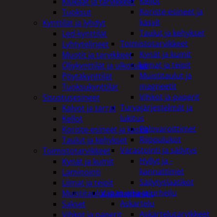
Kellot
Kiukaat ja tarvikkeet
Koriste-esineet ja
Tuoksut
kasvit
Kynttilät ja lyhdyt
Taulut ja kehykset
Led-kynttilät
Toimistotarvikkeet
Lyhtytelineet
Kynät ja kumit
Muotit ja tarvikkeet
Liimat ja teipit
Öljykynttilät ja ulkotulet
Muistitaulut ja
Pöytäkynttilät
magneetit
Tuoksukynttilät
Vihkot ja paperit
Sisustusesineet
Turvajärjestelmät ja
Kalvot ja tarrat
lukitus
Kellot
Palovaroittimet
Koriste-esineet ja kasvit
Riippulukot
Taulut ja kehykset
Varastointi ja säilytys
Toimistotarvikkeet
Hyllyt ja -
Kynät ja kumit
kannattimet
Laminointi
Säilytyslaatikot
Liimat ja teipit
Vapaa-aika ja urheilu
Muistitaulut ja magneetit
Askartelu
Sakset
Askartelutarvikkeet
Vihkot ja paperit