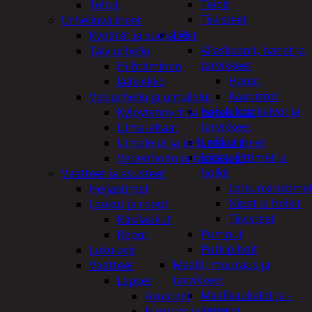
Teipit
Teltat
Tiivisteet
Urheiluvälineet
LVI
Kypärät ja suojaimet
Allaskaapit, hanat ja
Talviurheilu
tarvikkeet
Hiihtäminen
Hanat
Jääkiekko
Kaapistot
Vesiurheilu ja uimalelut
Hajulukot, kaivot ja
Kylpytynnyrit ja porealtaat
tarvikkeet
Uima-altaat
Leikkurit
Uimalelut ja kelluntavälineet
Nipat, liittimet ja
Vedenhoito ja tarvikkeet
holkit
Vaatteet ja asusteet
Letkunkiristime
Heijastimet
Nipat ja holkit
Laukut ja reput
Tiivisteet
Käsilaukut
Pumput
Reput
Putkipihdit
Lukulasit
Maalit, muuraus ja
Vaatteet
tarvikkeet
Lapset
Maalikaukalot ja -
Asusteet
astiat
Hanskat ja lapaset