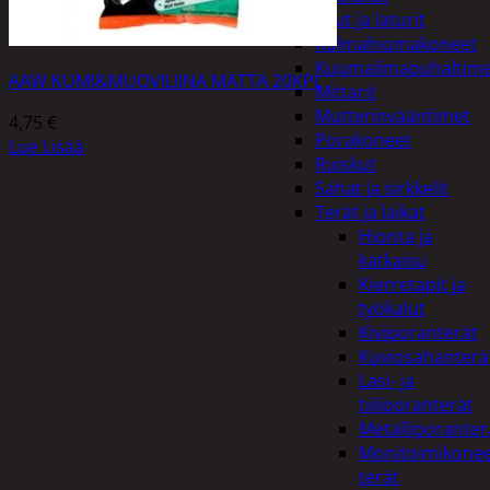
Akut ja laturit
Kulmahiomakoneet
Kuumailmapuhaltim
AAW KUMI&MUOVILIINA MATTA 20KPL
Mittarit
Mutterinvääntimet
4,75
€
Porakoneet
Lue Lisää
Ruiskut
Sahat ja sirkkelit
Terät ja laikat
Hionta ja
katkaisu
Kierretapit ja
työkalut
Kiviporanterät
Kuviosahanterä
Lasi- ja
tiiliporanterät
Metalliporanter
Monitoimikone
terät