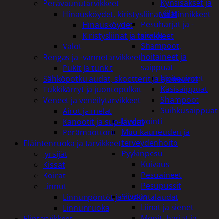
Kynsisakset ja
Perävaunutarvikkeet
viilat
Hinausköydet, kiristysliinat ja kiinnikkeet
Pesuharjat ja -
Hinausköydet
sienet
Kiristysliinat ja tarvikkeet
Shampoot,
Valot
hoitaineet ja
Rengas ja -vannetarvikkeet
saippuat
Pukit ja tunkit
Hoitoaineet
Sähköpotkulaudat, skootterit ja ajoneuvot
Käsisaippuat
Tukkikärryt ja juontopulkat
Shampoot
Veneet ja veneilytarvikkeet
Suihkusaippuat
Airot ja melat
Hyvinvointi
Kanootit ja sup-laudat
Muu kauneuden ja
Perämoottorit
terveydenhoito
Eläintenruoka ja tarvikkeet
Pyykinpesu
Jyrsijät
Kuivaus
Kissat
Pesuaineet
Koirat
Pesupussit
Linnut
Siivous
Linnunpöntöt ja ruokintalaudat
Liinat ja sienet
Linnunruoka
Mopit, harjat ja
Elintarvikkeet