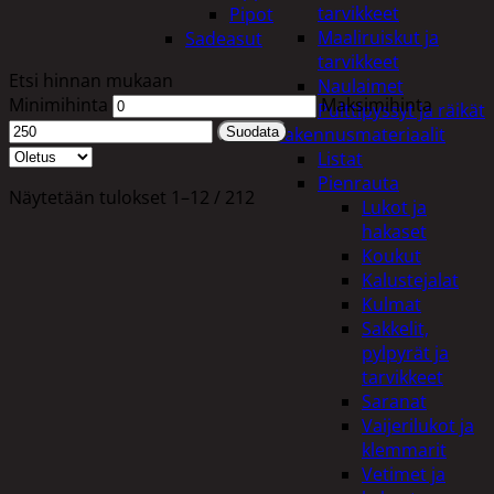
tarvikkeet
Pipot
Maaliruiskut ja
Sadeasut
tarvikkeet
Etsi hinnan mukaan
Naulaimet
Minimihinta
Maksimihinta
Pulttipyssyt ja räikät
Rakennusmateriaalit
Suodata
Listat
Pienrauta
Näytetään tulokset 1–12 / 212
Lukot ja
hakaset
Koukut
Kalustejalat
Kulmat
Sakkelit,
pylpyrät ja
tarvikkeet
Saranat
Vaijerilukot ja
klemmarit
Vetimet ja