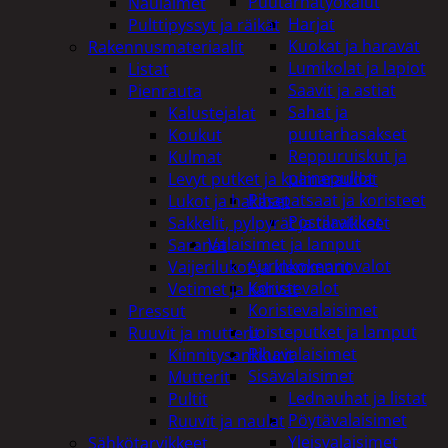
Puutarhatyökalut
Naulaimet
Harjat
Pulttipyssyt ja räikät
Kuokat ja haravat
Rakennusmateriaalit
Lumikolat ja lapiot
Listat
Saavit ja astiat
Pienrauta
Sahat ja
Kalustejalat
puutarhasakset
Koukut
Reppuruiskut ja
Kulmat
painepullot
Levyt putket ja kulmaraudat
Pihapatsaat ja koristeet
Lukot ja hakaset
Postilaatikot
Sakkelit, pylpyrät ja tarvikkeet
Valaisimet ja lamput
Saranat
Aurinkokennovalot
Vaijerilukot ja klemmarit
Koristevalot
Vetimet ja kahvat
Koristevalaisimet
Pressut
Loisteputket ja lamput
Ruuvit ja mutterit
Pihavalaisimet
Kiinnitysankkurit
Sisävalaisimet
Mutterit
Lednauhat ja listat
Pultit
Pöytävalaisimet
Ruuvit ja naulat
Yleisvalaisimet
Sähkötarvikkeet