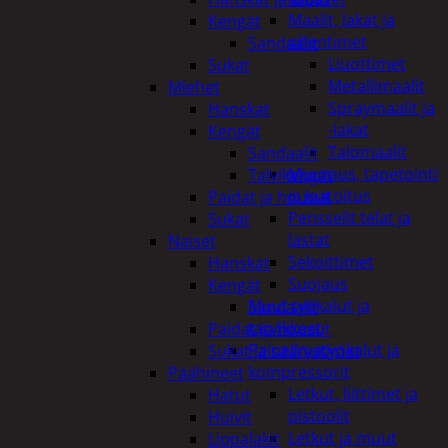
Maalit, lakat ja
Kengät
ohentimet
Sandaalit
Liuottimet
Sukat
Metallimaalit
Miehet
Spraymaalit ja
Hanskat
-lakat
Kengät
Talomaalit
Sandaalit
Muuraus, tapetointi
Talvikengät
ja laatoitus
Paidat ja housut
Pensselit telat ja
Sukat
lastat
Naiset
Sekoittimet
Hanskat
Suojaus
Kengät
Muut työkalut ja
Sandaalit
tarvikkeet
Paidat ja housut
Paineilmatyökalut ja
Sukat ja säärystimet
kompressorit
Päähineet
Letkut, liittimet ja
Hatut
pistoolit
Huivit
Letkut ja muut
Lippalakit