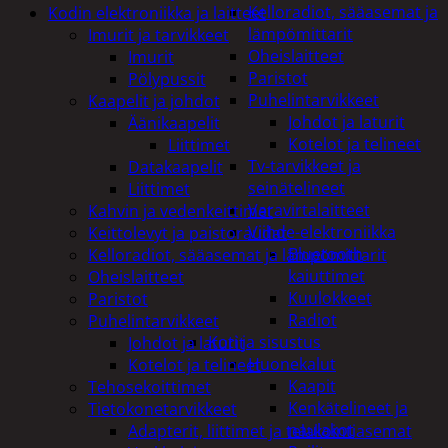
Kelloradiot, sääasemat ja
Kodin elektroniikka ja laitteet
lämpömittarit
Imurit ja tarvikkeet
Oheislaitteet
Imurit
Paristot
Pölypussit
Puhelintarvikkeet
Kaapelit ja johdot
Johdot ja laturit
Äänikaapelit
Kotelot ja telineet
Liittimet
Tv-tarvikkeet ja
Datakaapelit
seinätelineet
Liittimet
Varavirtalaitteet
Kahvin ja vedenkeittimet
Viihde-elektroniikka
Keittolevyt ja paistoraudat
Bluetooth
Kelloradiot, sääasemat ja lämpömittarit
kaiuttimet
Oheislaitteet
Kuulokkeet
Paristot
Radiot
Puhelintarvikkeet
Koti ja sisustus
Johdot ja laturit
Huonekalut
Kotelot ja telineet
Kaapit
Tehosekoittimet
Kenkätelineet ja
Tietokonetarvikkeet
naulakot
Adapterit, liittimet ja telakointiasemat