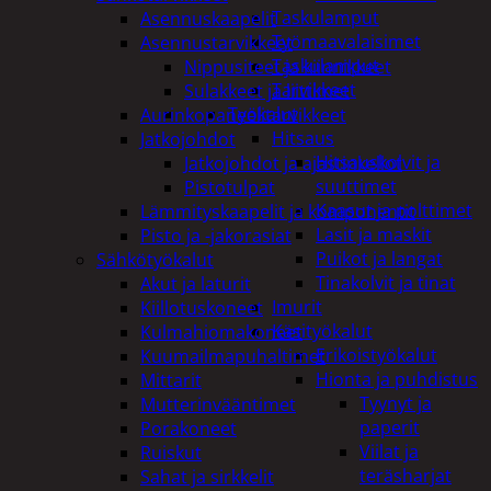
Taskulamput
Asennuskaapelit
Työmaavalaisimet
Asennustarvikkeet
Taskulamput
Nippusiteet ja kiinnikkeet
Tarvikkeet
Sulakkeet ja liittimet
Työkalut
Aurinkopaneelitarvikkeet
Hitsaus
Jatkojohdot
Hitsauskolvit ja
Jatkojohdot ja ajastinkellot
suuttimet
Pistotulpat
Kaasut ja polttimet
Lämmityskaapelit ja komponentit
Lasit ja maskit
Pisto ja -jakorasiat
Puikot ja langat
Sähkötyökalut
Tinakolvit ja tinat
Akut ja laturit
Imurit
Kiillotuskoneet
Käsityökalut
Kulmahiomakoneet
Erikoistyökalut
Kuumailmapuhaltimet
Hionta ja puhdistus
Mittarit
Tyynyt ja
Mutterinvääntimet
paperit
Porakoneet
Viilat ja
Ruiskut
teräsharjat
Sahat ja sirkkelit