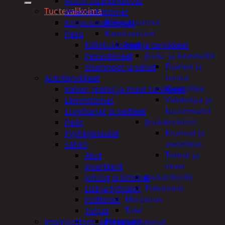
Auton sisäpuhdistus
Tuotevalikoima
ilmanraikastimet
Poistotuotteet
Korjausmaalikynät
Kausituotteet
Pesu
Joulu
Kiillotuskoneet ja tarvikkeet
Joulu- ja kausivalot
Pesuvälineet
Eläimet ja
Shampoot ja vahat
tontut
Autotarvikkeet
Kyntteliköt
Kalvot, matot ja muut tarvikkeet
Valoketjut ja
Lämmittimet
kuusenvalot
Lumiharjat ja peitteet
Joulukoristeet
Peilit
Kranssit ja
Pyyhkijänsulat
asetelmat
Sähkö
Tontut ja
Akut
muut
invertterit
Joulutekstiilit
Johdot ja liittimet
Paketointi
Lisä ja työvalot
Marjastus
Polttimot
Talvi
Tulpat
Päivittäistavarat
Irtomoottorit, aggregaatit