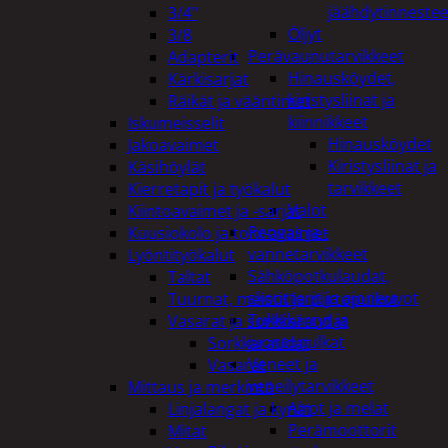
jäähdytinnestee
3/4"
Öljyt
3/8
Perävaunutarvikkeet
Adapterit
Hinausköydet,
Kärkisarjat
kiristysliinat ja
Räikät ja vääntimet
kiinnikkeet
Iskumeisselit
Hinausköydet
Jakoavaimet
Kiristysliinat ja
Käsihöylät
tarvikkeet
Kierretapit ja työkalut
Valot
Kiintoavaimet ja -sarjat
Rengas ja -
Kuusiokolo ja torx-avaimet
vannetarvikkeet
Lyöntityökalut
Sähköpotkulaudat,
Taltat
skootterit ja ajoneuvot
Tuurnat, meistit ja piirtopuikot
Tukkikärryt ja
Vasarat ja sorkkaraudat
juontopulkat
Sorkkaraudat
Veneet ja
Vasarat
veneilytarvikkeet
Mittaus ja merkintä
Airot ja melat
Linjalangat ja kynät
Perämoottorit
Mitat