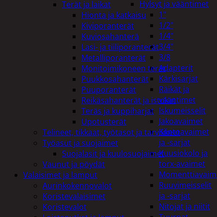
Hylsyt ja vääntimet
Terät ja laikat
1"
Hionta ja katkaisu
1/2"
Kiviporanterät
1/4"
Kuviosahanterä
3/4"
Lasi- ja tiiliporanterät
3/8
Metalliporanterät
Adapterit
Monitoimikoneen terät
Kärkisarjat
Puukkosahanterät
Räikät ja
Puuporanterät
vääntimet
Reikäsahanterät ja istukat
Iskumeisselit
Teräs ja kuppiharjat
Jakoavaimet
Upotusterät
Kiintoavaimet
Telineet, tikkaat, työtasot ja tarvikkeet
ja -sarjat
Työasut ja suojaimet
Kuusiokolo ja
Suojalasit ja kuulosuojaimet
torx-avaimet
Vaunut ja pöydät
Momenttiavaim
Valaisimet ja lamput
Ruuvimeisselit
Aurinkokennovalot
ja -sarjat
Koristevalaisimet
Nitojat ja niitit
Koristevalot