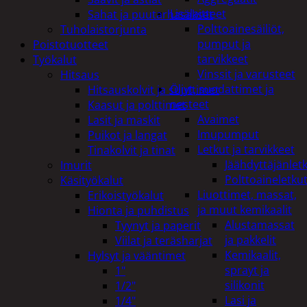
Lisälaitteet
Sahat ja puutarhasakset
Polttoainesäiliöt,
Tuholaistorjunta
pumput ja
Poistotuotteet
tarvikkeet
Työkalut
Vinssit ja varusteet
Hitsaus
Öljyt, suodattimet ja
Hitsauskolvit ja suuttimet
nesteet
Kaasut ja polttimet
Avaimet
Lasit ja maskit
Imupumput
Puikot ja langat
Letkut ja tarvikkeet
Tinakolvit ja tinat
Jäähdyttäjänlet
Imurit
Polttoaineletku
Käsityökalut
Liuottimet, massat,
Erikoistyökalut
ja muut kemikaalit
Hionta ja puhdistus
Alustamassat
Tyynyt ja paperit
ja pakkelit
Viilat ja teräsharjat
Kemikaalit,
Hylsyt ja vääntimet
sprayt ja
1"
silikonit
1/2"
Lasi ja
1/4"