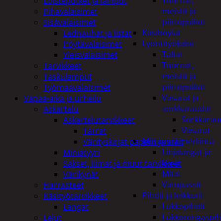
Tuurnat,
Loisteputket ja lamput
meistit ja
Pihavalaisimet
piirtopuikot
Sisävalaisimet
Käsihöylät
Lednauhat ja listat
Lyöntityökalut
Pöytävalaisimet
Taltat
Yleisvalaisimet
Tuurnat,
Tarvikkeet
meistit ja
Taskulamput
piirtopuikot
Työmaavalaisimet
Vasarat ja
Vapaa-aika ja urheilu
sorkkaraudat
Askartelu
Sorkkarau
Askartelutarvikkeet
Vasarat
Tarrat
Mittaus ja merkintä
Värityskirjat paperit ja arkit
Linjalangat ja
Miniatyyri
kynät
Sakset, liimat ja muut tarvikkeet
Mitat
Värikynät
Vatupassit
Harrasteet
Pihdit ja leikkurit
Käsityötarvikkeet
Lukkopihdit
Langat
Lukkorengaspih
Lelut