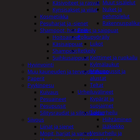
Muut sisälelut
Käsivoiteet ja rasvat
Nuket ja
Kynsisakset ja viilat
pehmolelut
Kosmetiikka
Rakennuspalika
Pesuharjat ja -sienet
Pelit
Shampoot, hoitaineet ja saippuat
Polkupyöräily
Hoitoaineet
Lukot
Käsisaippuat
Retkeily
Shampoot
Keittimet ja ruokailu
Suihkusaippuat
Kylmälaukut
Hyvinvointi
Makuupussit ja
Muu kauneuden ja terveydenhoito
alustat
Paperit
Teltat
Pyykinpesu
Urheiluvälineet
Kuivaus
Kypärät ja
Pesuaineet
suojaimet
Pesupussit
Talviurheilu
Silitysraudat ja silityslaudat
Hiihtäminen
Siivous
Jääkiekko
Liinat ja sienet
Vesiurheilu ja
Mopit, harjat ja varret