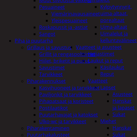
uimalelut
Muut siivoustarvikkeet
Kylpytynnyrit,
Pesuaineet
uima-altaat,
Viemärinavausaineet
porealtaat
Yleispesuaineet
Uima-altaat
Roskapussit ja -astiat
Uimalelut ja
Sangot
kelluntavälineet
Piha ja puutarha
Vaatteet ja asusteet
Grillaus ja savustus
Heijastimet
Grillit ja rengaspolttimet
Laukut ja reput
Hiilet, briketit ja purut
Käsilaukut
Savustimet
Reput
Tarvikkeet
Vaatteet
Piharakennukset
Lapset
Kasvihuoneet ja tarvikkeet
Asusteet
Paviljonkit ja tarvikkeet
Hanskat
Pihapatsaat ja koristeet
ja lapaset
Postilaatikot
Sukat
Puutarhavajat ja katokset
Miehet
Ulko-wc ja tarvikkeet
Hanskat
Piharakentaminen
Sukat
Puutarhakalusteet