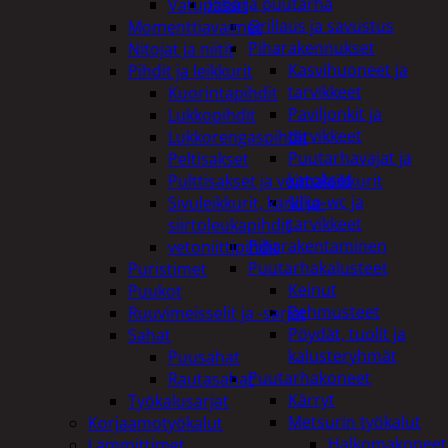
Piha ja puutarha
Vatupassit
Grillaus ja savustus
Momenttiavaimet
Piharakennukset
Nitojat ja niitit
Kasvihuoneet ja
Pihdit ja leikkurit
tarvikkeet
Kuorintapihdit
Paviljonkit ja
Lukkopihdit
tarvikkeet
Lukkorengaspihdit
Puutarhavajat ja
Peltisakset
katokset
Pulttisakset ja voimaleikkurit
Ulko-wc ja
Sivuleikkurit, kärki ja-
tarvikkeet
siirtoleukapihdit
Piharakentaminen
vetoniittipihdit
Puutarhakalusteet
Puristimet
Keinut
Puukot
Pehmusteet
Ruuvimeisselit ja -sarjat
Pöydät, tuolit ja
Sahat
kalusteryhmät
Puusahat
Puutarhakoneet
Rautasahat
Kärryt
Työkalusarjat
Metsurin työkalut
Korjaamotyökalut
Halkomakoneet
Lämmittimet