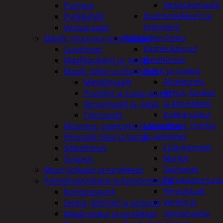
Vesiautomaatit
Pumput
Ruohonleikkurit ja
Putkipihdit
trimmerit
Vesivaraajat
Puutarhan hoito
Maalit, muuraus ja tarvikkeet
Kastelukannut
Liuottimet
Kateharsot
Maalikaukalot ja -astiat
Kukat ja ruukut
Maalit, lakat ja ohentimet
Altakastelu
Metallimaalit
Ketjut, koukut
Puuöljyt ja suoja-aineet
ja kiinnikkeet
Spraymaalit ja -lakat
Kukkaruukut
Talomaalit
Lannoitteet, myrkyt
Muuraus, tapetointi ja laatoitus
ja siemenet
Pensselit telat ja lastat
Lisäravinteet
Sekoittimet
Myrkyt
Suojaus
Siemenet
Muut työkalut ja tarvikkeet
Tuholaistorjunt
Paineilmatyökalut ja kompressorit
Pensastuet
Kompressorit
Verkot ja
Letkut, liittimet ja pistoolit
reunanauha
Maaliruiskut ja tarvikkeet