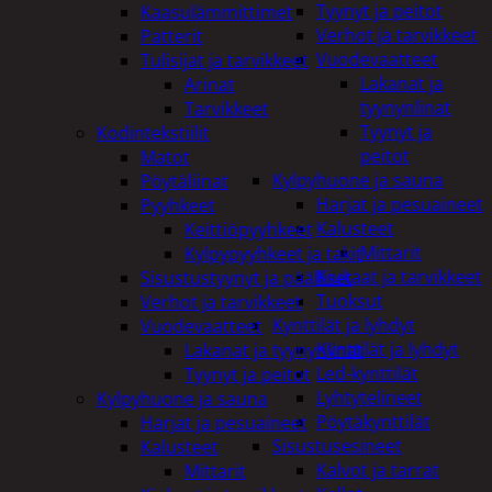
Tyynyt ja peitot
Kaasulämmittimet
Verhot ja tarvikkeet
Patterit
Vuodevaatteet
Tulisijat ja tarvikkeet
Lakanat ja
Arinat
tyynynlinat
Tarvikkeet
Tyynyt ja
Kodintekstiilit
peitot
Matot
Kylpyhuone ja sauna
Pöytäliinat
Harjat ja pesuaineet
Pyyhkeet
Kalusteet
Keittiöpyyhkeet
Mittarit
Kylpypyyhkeet ja takit
Kiukaat ja tarvikkeet
Sisustustyynyt ja päälliset
Tuoksut
Verhot ja tarvikkeet
Kynttilät ja lyhdyt
Vuodevaatteet
Kynttilät ja lyhdyt
Lakanat ja tyynynlinat
Led-kynttilät
Tyynyt ja peitot
Lyhtytelineet
Kylpyhuone ja sauna
Pöytäkynttilät
Harjat ja pesuaineet
Sisustusesineet
Kalusteet
Kalvot ja tarrat
Mittarit