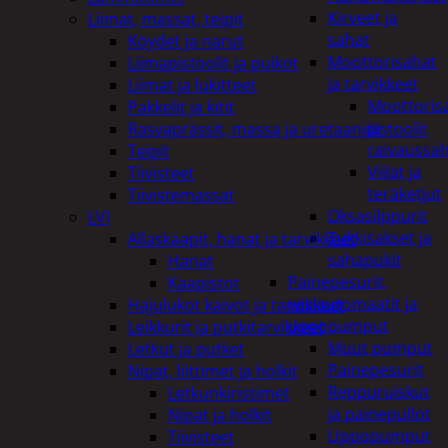
Kirveet ja
Liimat, massat, teipit
sahat
Köydet ja narut
Moottorisahat
Liimapistoolit ja puikot
ja tarvikkeet
Liimat ja lukitteet
Moottoris
Pakkelit ja kitit
ja
Rasvaprässit, massa ja uretaanipistoolit
raivaussa
Teipit
Viilat ja
Tiivisteet
teräketjut
Tiivistemassat
Oksasilppurit
LVI
Tukkisakset ja
Allaskaapit, hanat ja tarvikkeet
sahapukit
Hanat
Painepesurit,
Kaapistot
vesiautomaatit ja
Hajulukot kaivot ja tarvikkeet
uppopumput
Leikkurit ja putkitarvikkeet
Muut pumput
Letkut ja putket
Painepesurit
Nipat, liittimet ja holkit
Reppuruiskut
Letkunkiristimet
ja painepullot
Nipat ja holkit
Uppopumput
Tiivisteet