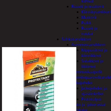
kahvat
Ruuvit ja mutterit
Kiinnitysankkuri
Mutterit
Pultit
Ruuvit ja
naulat
Sähkötarvikkeet
Asennustarvikkeet
Nippusiteet ja
kiinnikkeet
Sulakkeet ja
liittimet
Asennuskaapelit
Aurinkopaneelitarvik
Jatkojohdot
Jatkojohdot ja
ajastinkellot
Pistotulpat
Pisto ja -jakorasiat
Sähkötyökalut