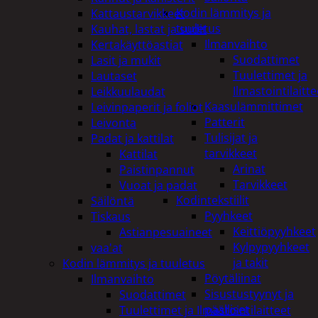
Kodin lämmitys ja
Kattaustarvikkeet
tuuletus
Kauhat, lastat ja sudit
Ilmanvaihto
Kertakäyttöastiat
Suodattimet
Lasit ja mukit
Tuulettimet ja
Lautaset
Ilmastointilaitte
Leikkuulaudat
Kaasulämmittimet
Leivinpaperit ja foliot
Patterit
Leivonta
Tulisijat ja
Padat ja kattilat
tarvikkeet
Kattilat
Arinat
Paistinpannut
Tarvikkeet
Vuoat ja padat
Kodintekstiilit
Säilöntä
Pyyhkeet
Tiskaus
Keittiöpyyhkeet
Astianpesuaineet
Kylpypyyhkeet
vaa'at
ja takit
Kodin lämmitys ja tuuletus
Pöytäliinat
Ilmanvaihto
Sisustustyynyt ja
Suodattimet
päälliset
Tuulettimet ja Ilmastointilaitteet