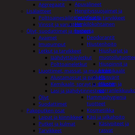
Apuvälineet
Aggregaatit
Hengityssuojaimet ja
Lisälaitteet
desinfiointi
Polttoainesäiliöt, pumput ja tarvikkeet
Henkilökohtainen
Vinssit ja varusteet
hygienia
Öljyt, suodattimet ja nesteet
Deodorantit
Avaimet
Hiustenhoito
Imupumput
Hiusharjat ja
Letkut ja tarvikkeet
muotoilutuotte
Jäähdyttäjänletkut
Hiuspinnit ja
Polttoaineletkut
lenkit
Liuottimet, massat, ja muut kemikaalit
Hiusvärit
Alustamassat ja pakkelit
Hiusten ja
Kemikaalit, sprayt ja silikonit
parranleikkuuk
Lasi ja jäähdytinnesteet
Hammashygienia
Öljyt
tuotteet
Suodattimet
Kosmetiikka
Pakoputken osat
Käsi ja jalkahoito
Laipat ja kiinnikkeet
Käsivoiteet ja
Putket ja kulmat
rasvat
Tarvikkeet