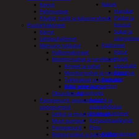
Naiset
Keinut
Hanskat
Pehmusteet
Paidat ja
Pöydät, tuolit ja kalusteryhmät
housut
Puutarhakoneet
Sukat ja
Kärryt
säärystim
Lehtipuhaltimet
Päähineet
Metsurin työkalut
Hatut
Halkomakoneet
Huivit
Moottorisahat ja tarvikkeet
Lippalakit
Kirveet ja sahat
Pipot
Moottorisahat ja raivaussahat
Sadeasut
Tukkisakset ja sahapukit
Auto, vene ja moottori
Viilat ja teräketjut
Autonhoito
Oksasilppurit
Auton
Painepesurit, vesiautomaatit ja
sisäpuhdistus
uppopumput
Ilmanraikastimet
Letkut ja muut tarvikkeet
Korjausmaalikynät
Muut pumput
Pesu
Painepesurit
Kiillotuskoneet
Reppuruiskut ja painepullot