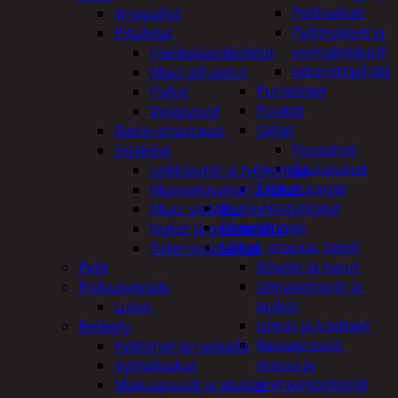
Peltisakset
Ilmapallot
Pulttisakset ja
Pihalelut
voimaleikkurit
Hiekkalaatikkolelut
vetoniittipihdit
Muut pihalelut
Puristimet
Pallot
Puukot
Vesipyssyt
Sahat
Radio-ohjattavat
Puusahat
Sisälelut
Rautasahat
Leikkiautot ja työkoneet
Työkalusarjat
Muovailuvahat ja limat
Korjaamotyökalut
Muut sisälelut
Lämmittimet
Nuket ja pehmolelut
Liimat, massat, teipit
Rakennuspalikat
Köydet ja narut
Pelit
Liimapistoolit ja
Polkupyöräily
puikot
Lukot
Liimat ja lukitteet
Retkeily
Rasvaprässit,
Keittimet ja ruokailu
massa ja
Kylmälaukut
uretaanipistoolit
Makuupussit ja alustat