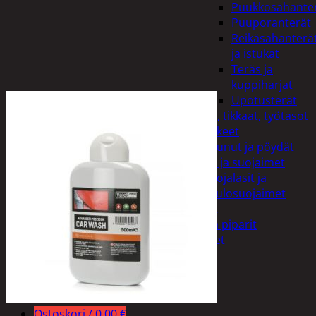
Puukkosahante
Puuporanterät
Reikäsahanterä
ja istukat
Teräs ja
kuppiharjat
Upotusterät
Telineet, tikkaat, työtasot
ja tarvikkeet
Vaunut ja pöydät
Työasut ja suojaimet
Suojalasit ja
kuulosuojaimet
Elintarvikkeet
Keksit ja piparit
Mausteet
Etsi:
Ostoskori /
0,00
€