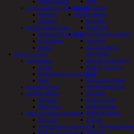
Peilit
Verkkolaitteet
Huonetuoksut
Tv-tarvikkeet ja seinätelineet
Juhlatarvikkeet
Antennit
Koristelu
Liittimet
Paketointi
Viihde-elektroniikka
Keittiö ja taloustarvikkeet
Bluetooth kaiuttimet
Aterimet
Kuulokkeet
Juomapullot ja
Radiot
termokset
Koti ja sisustus
Kannut ja kanisterit
Huonekalut
Kauhat, lastat ja
Kaapit
sudit
Kenkätelineet ja naulakot
Kattaustarvikkeet
Peilit
Kertakäyttöastiat
Huonetuoksut
Lautaset
Juhlatarvikkeet
Lasit ja mukit
Koristelu
Leikkuulaudat
Paketointi
Padat ja kattilat
Keittiö ja taloustarvikkeet
Tiskaus
Aterimet
Astianpesuaine
Juomapullot ja termokset
Säilöntä
Kannut ja kanisterit