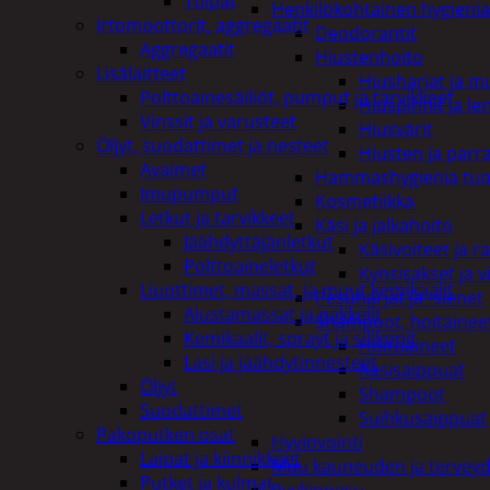
Tulpat
Henkilökohtainen hygienia
Irtomoottorit, aggregaatit
Deodorantit
Aggregaatit
Hiustenhoito
Lisälaitteet
Hiusharjat ja m
Polttoainesäiliöt, pumput ja tarvikkeet
Hiuspinnit ja len
Vinssit ja varusteet
Hiusvärit
Öljyt, suodattimet ja nesteet
Hiusten ja parr
Avaimet
Hammashygienia tuo
Imupumput
Kosmetiikka
Letkut ja tarvikkeet
Käsi ja jalkahoito
Jäähdyttäjänletkut
Käsivoiteet ja r
Polttoaineletkut
Kynsisakset ja vi
Liuottimet, massat, ja muut kemikaalit
Pesuharjat ja -sienet
Alustamassat ja pakkelit
Shampoot, hoitaineet
Kemikaalit, sprayt ja silikonit
Hoitoaineet
Lasi ja jäähdytinnesteet
Käsisaippuat
Öljyt
Shampoot
Suodattimet
Suihkusaippuat
Pakoputken osat
Hyvinvointi
Laipat ja kiinnikkeet
Muu kauneuden ja tervey
Putket ja kulmat