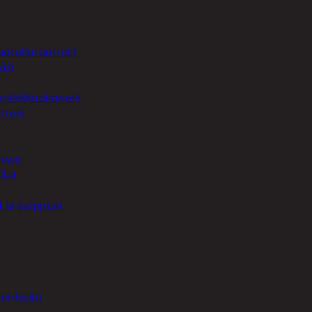
uotoilutuotteet
kit
anleikkuukoneet
tteet
asvat
ilat
 ja saippuat
denhoito