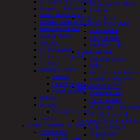
Juomapullot ja termokset
Kiukaat ja tarvikkeet
Kannut ja kanisterit
Tuoksut
Kattaustarvikkeet
Kynttilät ja lyhdyt
Kauhat, lastat ja sudit
Kynttilät ja lyhdyt
Kertakäyttöastiat
Led-kynttilät
Lasit ja mukit
Lyhtytelineet
Lautaset
Pöytäkynttilät
Leikkuulaudat
Sisustusesineet
Leivinpaperit ja foliot
Kalvot ja tarrat
Leivonta
Kellot
Padat ja kattilat
Koriste-esineet ja kas
Kattilat
Taulut ja kehykset
Paistinpannut
Toimistotarvikkeet
Vuoat ja padat
Kynät ja kumit
Säilöntä
Liimat ja teipit
Tiskaus
Muistitaulut ja magne
Astianpesuaineet
Vihkot ja paperit
vaa'at
Turvajärjestelmät ja lukitu
Kodin lämmitys ja tuuletus
Palovaroittimet
Ilmanvaihto
Riippulukot
Suodattimet