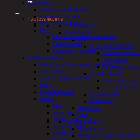
Autonhoito
Auton sisäpuhdistus
ilmanraikastimet
Tuotevalikoima
Korjausmaalikynät
Poistotuotteet
Pesu
Kausituotteet
Kiillotuskoneet ja tarvikkeet
Joulu
Pesuvälineet
Joulu- ja kausivalot
Shampoot ja vahat
Eläimet ja tontu
Autotarvikkeet
Kyntteliköt
Kalvot, matot ja muut tarvikkeet
Valoketjut ja k
Lämmittimet
Joulukoristeet
Lumiharjat ja peitteet
Kranssit ja ase
Peilit
Tontut ja muut
Pyyhkijänsulat
Joulutekstiilit
Sähkö
Paketointi
Akut
Marjastus
invertterit
Talvi
Johdot ja liittimet
Päivittäistavarat
Lisä ja työvalot
Apuvälineet
Polttimot
Hengityssuojaimet ja desin