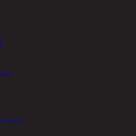
t
et
ineet
intalaudat