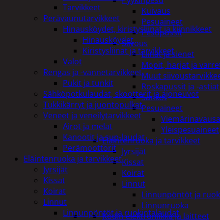
Pyykinpesu
Tarvikkeet
Kuivaus
Perävaunutarvikkeet
Pesuaineet
Hinausköydet, kiristysliinat ja kiinnikkeet
Pesupussit
Hinausköydet
Siivous
Kiristysliinat ja tarvikkeet
Liinat ja sienet
Valot
Mopit, harjat ja varre
Rengas ja -vannetarvikkeet
Muut siivoustarvikke
Pukit ja tunkit
Roskapussit ja -astiat
Sähköpotkulaudat, skootterit ja ajoneuvot
Sankot
Tukkikärryt ja juontopulkat
Pesuaineet
Veneet ja veneilytarvikkeet
Viemärinavausa
Airot ja melat
Yleispesuaineet
Kanootit ja sup-laudat
Eläintenruoka ja tarvikkeet
Perämoottorit
Jyrsijät
Eläintenruoka ja tarvikkeet
Kissat
Jyrsijät
Koirat
Kissat
Linnut
Koirat
Linnunpöntöt ja ruok
Linnut
Linnunruoka
Linnunpöntöt ja ruokintalaudat
Kodin elektroniikka ja laitteet