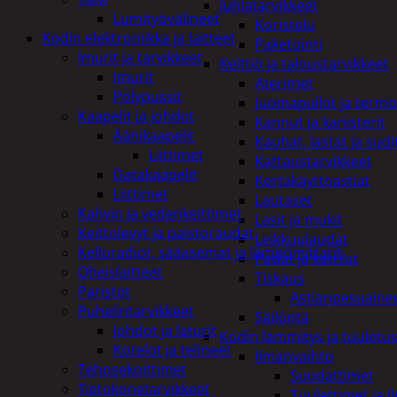
Juhlatarvikkeet
Lumityövälineet
Koristelu
Kodin elektroniikka ja laitteet
Paketointi
Imurit ja tarvikkeet
Keittiö ja taloustarvikkeet
Imurit
Aterimet
Pölypussit
Juomapullot ja termo
Kaapelit ja johdot
Kannut ja kanisterit
Äänikaapelit
Kauhat, lastat ja sudi
Liittimet
Kattaustarvikkeet
Datakaapelit
Kertakäyttöastiat
Liittimet
Lautaset
Kahvin ja vedenkeittimet
Lasit ja mukit
Keittolevyt ja paistoraudat
Leikkuulaudat
Kelloradiot, sääasemat ja lämpömittarit
Padat ja kattilat
Oheislaitteet
Tiskaus
Paristot
Astianpesuaine
Puhelintarvikkeet
Säilöntä
Johdot ja laturit
Kodin lämmitys ja tuuletu
Kotelot ja telineet
Ilmanvaihto
Tehosekoittimet
Suodattimet
Tietokonetarvikkeet
Tuulettimet ja I