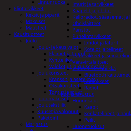
Linnunruoka
Imurit ja tarvikkeet
Elintarvikkeet
Kaapelit ja johdot
Keksit ja piparit
Kelloradiot, sääasemat ja 
Makeiset
Oheislaitteet
Mausteet
Paristot
Kausituotteet
Puhelintarvikkeet
Joulu
Johdot ja laturit
Joulu- ja kausivalot
Kotelot ja telineet
Eläimet ja tontut
Tv-tarvikkeet ja seinäteline
Kyntteliköt
Varavirtalaitteet
Valoketjut ja kuusenvalot
Viihde-elektroniikka
Joulukoristeet
Bluetooth kaiuttimet
Kranssit ja asetelmat
Kuulokkeet
Oksakoristeet
Radiot
Tontut ja muut
Koti ja sisustus
Joulumakeiset
Huonekalut
Joulutekstiilit
Kaapit
Kuuset ja valopuut
Kenkätelineet ja naul
Paketointi
Peilit
Marjastus
Huonetuoksut
Talvi