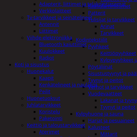
Adapterit, liittimet ja telakointiasemat
Kaasulämmittimet
Verkkolaitteet
Patterit
Tv-tarvikkeet ja seinätelineet
Tulisijat ja tarvikkeet
Antennit
Arinat
Liittimet
Tarvikkeet
Viihde-elektroniikka
Kodintekstiilit
Bluetooth kaiuttimet
Pyyhkeet
Kuulokkeet
Keittiöpyyhkeet
Radiot
Kylpypyyhkeet ja
Koti ja sisustus
Pöytäliinat
Huonekalut
Sisustustyynyt ja pääl
Kaapit
Tyynyt ja peitot
Kenkätelineet ja naulakot
Verhot ja tarvikkeet
Peilit
Vuodevaatteet
Huonetuoksut
Lakanat ja tyyny
Juhlatarvikkeet
Tyynyt ja peitot
Koristelu
Kylpyhuone ja sauna
Paketointi
Harjat ja pesuaineet
Keittiö ja taloustarvikkeet
Kalusteet
Aterimet
Mittarit