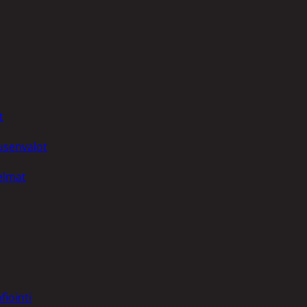
t
uusenvalot
telmat
fiointi