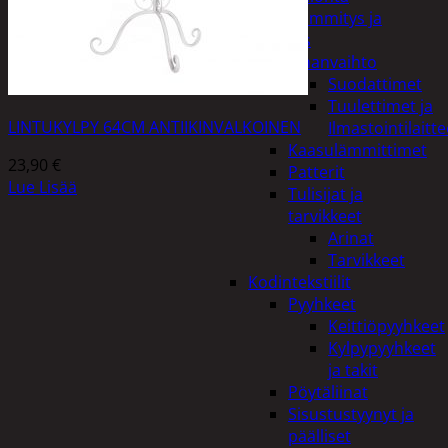
Kodin lämmitys ja
tuuletus
Ilmanvaihto
Suodattimet
Tuulettimet ja
LINTUKYLPY 64CM ANTIIKINVALKOINEN
Ilmastointilaitte
Kaasulämmittimet
23,90
€
Patterit
Lue Lisää
Tulisijat ja
tarvikkeet
Arinat
Tarvikkeet
Kodintekstiilit
Pyyhkeet
Keittiöpyyhkeet
Kylpypyyhkeet
ja takit
Pöytäliinat
Sisustustyynyt ja
päälliset