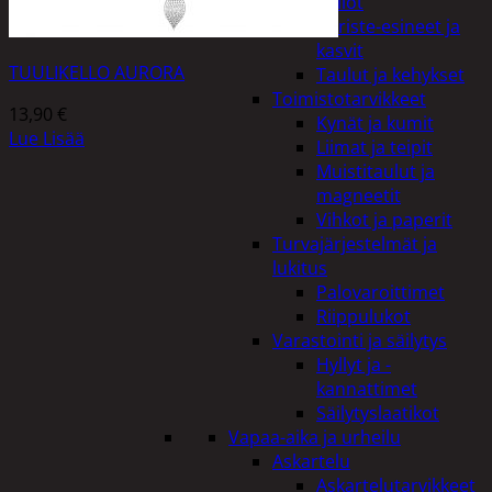
Kellot
Koriste-esineet ja
kasvit
TUULIKELLO AURORA
Taulut ja kehykset
Toimistotarvikkeet
13,90
€
Kynät ja kumit
Lue Lisää
Liimat ja teipit
Muistitaulut ja
magneetit
Vihkot ja paperit
Turvajärjestelmät ja
lukitus
Palovaroittimet
Riippulukot
Varastointi ja säilytys
Hyllyt ja -
kannattimet
Säilytyslaatikot
Vapaa-aika ja urheilu
Askartelu
Askartelutarvikkeet