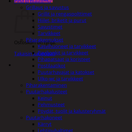
Piha ja puutarha
Ostoskori
Grillaus ja savustus
Grillit ja rengaspolttimet
Hiilet, briketit ja purut
Savustimet
Tarvikkeet
Piharakennukset
Ostoskori on tyhjä.
Kasvihuoneet ja tarvikkeet
Paviljonkit ja tarvikkeet
Takaisin kauppaan
Pihapatsaat ja koristeet
Postilaatikot
Puutarhavajat ja katokset
Ulko-wc ja tarvikkeet
Piharakentaminen
Puutarhakalusteet
Keinut
Pehmusteet
Pöydät, tuolit ja kalusteryhmät
Puutarhakoneet
Kärryt
Lehtipuhaltimet