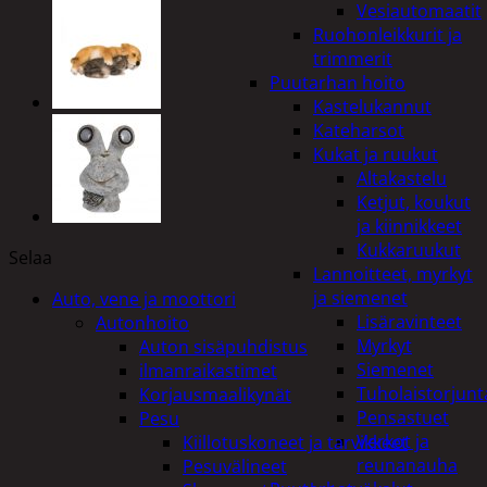
Vesiautomaatit
Ruohonleikkurit ja
trimmerit
Puutarhan hoito
Kastelukannut
Kateharsot
Kukat ja ruukut
Altakastelu
Ketjut, koukut
ja kiinnikkeet
Kukkaruukut
Selaa
Lannoitteet, myrkyt
ja siemenet
Auto, vene ja moottori
Lisäravinteet
Autonhoito
Myrkyt
Auton sisäpuhdistus
Siemenet
ilmanraikastimet
Tuholaistorjunt
Korjausmaalikynät
Pensastuet
Pesu
Verkot ja
Kiillotuskoneet ja tarvikkeet
reunanauha
Pesuvälineet