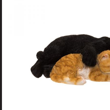
Tuotevalikoima
Poistotuotteet
Kausituotteet
Joulu
Joulu- ja kausivalot
Eläimet ja
tontut
Kyntteliköt
Valoketjut ja
kuusenvalot
Joulukoristeet
Kranssit ja
asetelmat
Tontut ja
muut
Joulutekstiilit
Paketointi
Marjastus
Talvi
Päivittäistavarat