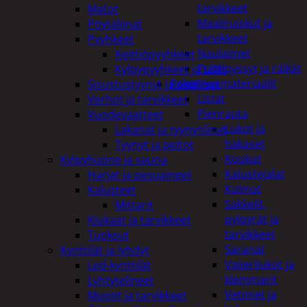
tarvikkeet
Matot
Maaliruiskut ja
Pöytäliinat
tarvikkeet
Pyyhkeet
Naulaimet
Keittiöpyyhkeet
Pulttipyssyt ja räikät
Kylpypyyhkeet ja takit
Rakennusmateriaalit
Sisustustyynyt ja päälliset
Listat
Verhot ja tarvikkeet
Pienrauta
Vuodevaatteet
Lukot ja
Lakanat ja tyynynlinat
hakaset
Tyynyt ja peitot
Koukut
Kylpyhuone ja sauna
Kalustejalat
Harjat ja pesuaineet
Kulmat
Kalusteet
Sakkelit,
Mittarit
pylpyrät ja
Kiukaat ja tarvikkeet
tarvikkeet
Tuoksut
Saranat
Kynttilät ja lyhdyt
Vaijerilukot ja
Led-kynttilät
klemmarit
Lyhtytelineet
Vetimet ja
Muotit ja tarvikkeet