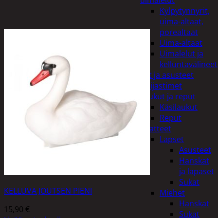
uimalelut
Kylpytynnyrit,
uima-altaat,
porealtaat
Uima-altaat
Uimalelut ja
kelluntavälineet
Vaatteet ja asusteet
Heijastimet
Laukut ja reput
Käsilaukut
Reput
Vaatteet
Lapset
Asusteet
Hanskat
ja lapaset
Sukat
KELLUVA JOUTSEN PIENI
Miehet
Hanskat
15,90
€
Sukat