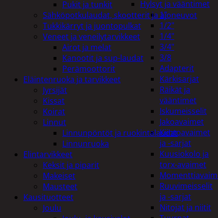
Hylsyt ja vääntimet
Pukit ja tunkit
1"
Sähköpotkulaudat, skootterit ja ajoneuvot
1/2"
Tukkikärryt ja juontopulkat
1/4"
Veneet ja veneilytarvikkeet
3/4"
Airot ja melat
3/8
Kanootit ja sup-laudat
Adapterit
Perämoottorit
Kärkisarjat
Eläintenruoka ja tarvikkeet
Räikät ja
Jyrsijät
vääntimet
Kissat
Iskumeisselit
Koirat
Jakoavaimet
Linnut
Kiintoavaimet
Linnunpöntöt ja ruokintalaudat
ja -sarjat
Linnunruoka
Kuusiokolo ja
Elintarvikkeet
torx-avaimet
Keksit ja piparit
Momenttiavaim
Makeiset
Ruuvimeisselit
Mausteet
ja -sarjat
Kausituotteet
Nitojat ja niitit
Joulu