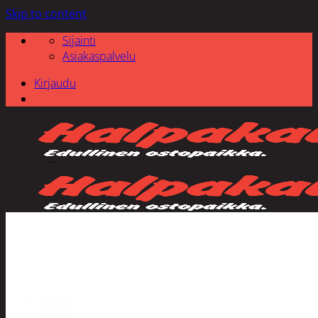
Skip to content
Sijainti
Asiakaspalvelu
Kirjaudu
Etsi: