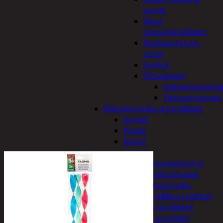
varret
Muut
siivoustarvikkeet
Roskapussit ja -
astiat
Sankot
Pesuaineet
Viemärinavausa
Yleispesuaineet
Eläintenruoka ja tarvikkeet
Jyrsijät
Kissat
Koirat
Linnut
Linnunpöntöt ja
ruokintalaudat
Linnunruoka
Kodin elektroniikka ja laitteet
Imurit ja tarvikkeet
Kaapelit ja johdot