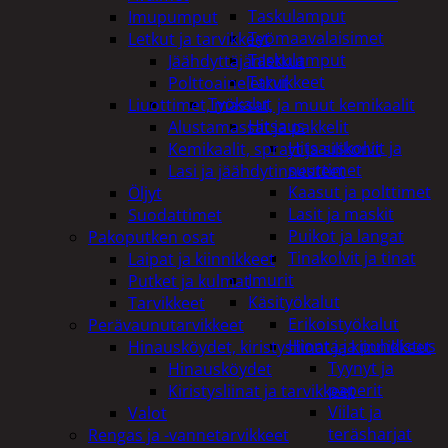
Taskulamput
Imupumput
Työmaavalaisimet
Letkut ja tarvikkeet
Taskulamput
Jäähdyttäjänletkut
Tarvikkeet
Polttoaineletkut
Työkalut
Liuottimet, massat, ja muut kemikaalit
Hitsaus
Alustamassat ja pakkelit
Hitsauskolvit ja
Kemikaalit, sprayt ja silikonit
suuttimet
Lasi ja jäähdytinnesteet
Kaasut ja polttimet
Öljyt
Lasit ja maskit
Suodattimet
Puikot ja langat
Pakoputken osat
Tinakolvit ja tinat
Laipat ja kiinnikkeet
Imurit
Putket ja kulmat
Käsityökalut
Tarvikkeet
Erikoistyökalut
Perävaunutarvikkeet
Hionta ja puhdistus
Hinausköydet, kiristysliinat ja kiinnikkeet
Tyynyt ja
Hinausköydet
paperit
Kiristysliinat ja tarvikkeet
Viilat ja
Valot
teräsharjat
Rengas ja -vannetarvikkeet