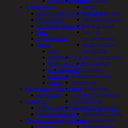
Puutarhatyökalut
Shampoot ja vahat
Harjat
Autotarvikkeet
Kuokat ja haravat
Kalvot, matot ja muut tarvikkeet
Lumikolat ja lapiot
Lämmittimet
Saavit ja astiat
Lumiharjat ja peitteet
Sahat ja
Peilit
puutarhasakset
Pyyhkijänsulat
Reppuruiskut ja
Sähkö
painepullot
Akut
Pihapatsaat ja koristeet
invertterit
Postilaatikot
Johdot ja liittimet
Valaisimet ja lamput
Lisä ja työvalot
Aurinkokennovalot
Polttimot
Koristevalot
Tulpat
Koristevalaisimet
Irtomoottorit, aggregaatit
Loisteputket ja lamput
Aggregaatit
Pihavalaisimet
Lisälaitteet
Sisävalaisimet
Polttoainesäiliöt, pumput ja tarvikkeet
Lednauhat ja listat
Vinssit ja varusteet
Pöytävalaisimet
Öljyt, suodattimet ja nesteet
Yleisvalaisimet
Avaimet