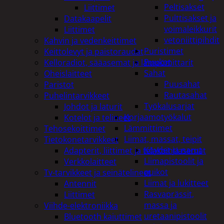
Peltisakset
Liittimet
Pulttisakset ja
Datakaapelit
voimaleikkurit
Liittimet
vetoniittipihdit
Kahvin ja vedenkeittimet
Puristimet
Keittolevyt ja paistoraudat
Puukot
Kelloradiot, sääasemat ja lämpömittarit
Sahat
Oheislaitteet
Puusahat
Paristot
Rautasahat
Puhelintarvikkeet
Työkalusarjat
Johdot ja laturit
Korjaamotyökalut
Kotelot ja telineet
Lämmittimet
Tehosekoittimet
Liimat, massat, teipit
Tietokonetarvikkeet
Köydet ja narut
Adapterit, liittimet ja telakointiasemat
Liimapistoolit ja
Verkkolaitteet
puikot
Tv-tarvikkeet ja seinätelineet
Liimat ja lukitteet
Antennit
Rasvaprässit,
Liittimet
massa ja
Viihde-elektroniikka
uretaanipistoolit
Bluetooth kaiuttimet