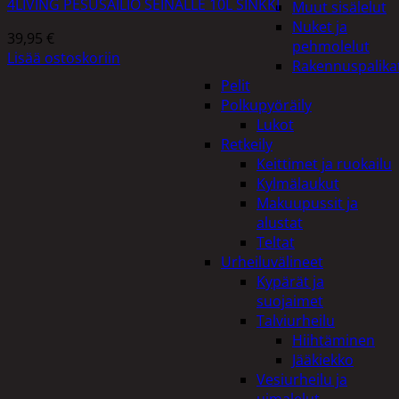
4LIVING PESUSÄILIÖ SEINÄLLE 10L SINKKI
Muut sisälelut
Nuket ja
39,95
€
pehmolelut
Lisää ostoskoriin
Rakennuspalika
Pelit
Polkupyöräily
Lukot
Retkeily
Keittimet ja ruokailu
Kylmälaukut
Makuupussit ja
alustat
Teltat
Urheiluvälineet
Kypärät ja
suojaimet
Talviurheilu
Hiihtäminen
Jääkiekko
Vesiurheilu ja