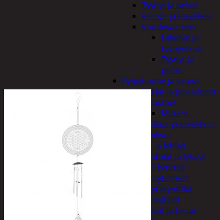
Tyynyt ja peitot
Verhot ja tarvikkeet
Vuodevaatteet
Lakanat ja
tyynynlinat
Tyynyt ja
peitot
Kylpyhuone ja sauna
Harjat ja pesuaineet
Kalusteet
Mittarit
Kiukaat ja tarvikkeet
Tuoksut
Kynttilät ja lyhdyt
Kynttilät ja lyhdyt
Led-kynttilät
Lyhtytelineet
Pöytäkynttilät
Sisustusesineet
Kalvot ja tarrat