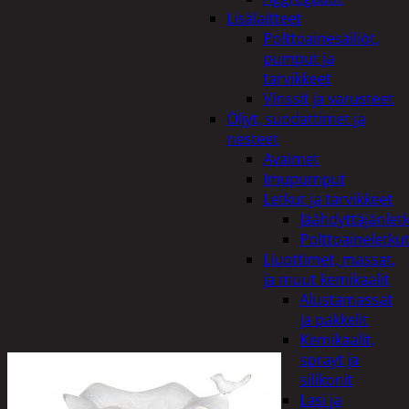
Lisälaitteet
Polttoainesäiliöt,
pumput ja
tarvikkeet
Vinssit ja varusteet
Öljyt, suodattimet ja
nesteet
Avaimet
Imupumput
Letkut ja tarvikkeet
Jäähdyttäjänlet
Polttoaineletku
Liuottimet, massat,
ja muut kemikaalit
Alustamassat
ja pakkelit
Kemikaalit,
sprayt ja
silikonit
Lasi ja