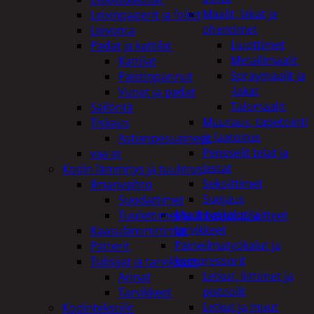
Maalit, lakat ja
Leivinpaperit ja foliot
ohentimet
Leivonta
Liuottimet
Padat ja kattilat
Metallimaalit
Kattilat
Spraymaalit ja
Paistinpannut
-lakat
Vuoat ja padat
Talomaalit
Säilöntä
Muuraus, tapetointi
Tiskaus
ja laatoitus
Astianpesuaineet
Pensselit telat ja
vaa'at
lastat
Kodin lämmitys ja tuuletus
Sekoittimet
Ilmanvaihto
Suojaus
Suodattimet
Muut työkalut ja
Tuulettimet ja Ilmastointilaitteet
tarvikkeet
Kaasulämmittimet
Paineilmatyökalut ja
Patterit
kompressorit
Tulisijat ja tarvikkeet
Letkut, liittimet ja
Arinat
pistoolit
Tarvikkeet
Letkut ja muut
Kodintekstiilit