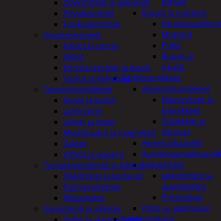
kahvat
Öljykynttilät ja ulkotulet
Ruuvit ja mutterit
Pöytäkynttilät
Kiinnitysankkuri
Tuoksukynttilät
Mutterit
Sisustusesineet
Pultit
Kalvot ja tarrat
Ruuvit ja
Kellot
naulat
Koriste-esineet ja kasvit
Sähkötarvikkeet
Taulut ja kehykset
Asennustarvikkeet
Toimistotarvikkeet
Nippusiteet ja
Kynät ja kumit
kiinnikkeet
Laminointi
Sulakkeet ja
Liimat ja teipit
liittimet
Muistitaulut ja magneetit
Asennuskaapelit
Sakset
Aurinkopaneelitarvik
Vihkot ja paperit
Jatkojohdot
Turvajärjestelmät ja lukitus
Jatkojohdot ja
Hälyttimet ja kamerat
ajastinkellot
Palovaroittimet
Pistotulpat
Riippulukot
Pisto ja -jakorasiat
Varastointi ja säilytys
Sähkötyökalut
Hyllyt ja -kannattimet