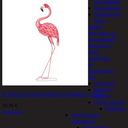
ja tarvikkeet
Pesuvälineet
Shampoot ja
vahat
Autotarvikkeet
Kalvot, matot ja
muut tarvikkeet
Lumiharjat ja
peitteet
Lämmittimet
Peilit
Pyyhkijänsulat
Sähkö
Invertterit
Johdot ja
4LIVING PUUTARHAKORISTE FLAMINGO 101CM
liittimet
Lisä ja työvalot
59,95
€
Polttimot
Lue Lisää
Irtomoottorit,
aggregaatit
Aggregaatit