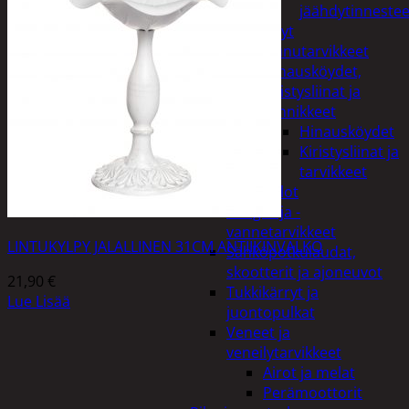
jäähdytinnestee
Öljyt
Perävaunutarvikkeet
Hinausköydet,
kiristysliinat ja
kiinnikkeet
Hinausköydet
Kiristysliinat ja
tarvikkeet
Valot
Rengas ja -
vannetarvikkeet
LINTUKYLPY JALALLINEN 31CM ANTIIKINVALKO
Sähköpotkulaudat,
skootterit ja ajoneuvot
21,90
€
Tukkikärryt ja
Lue Lisää
juontopulkat
Veneet ja
veneilytarvikkeet
Airot ja melat
Perämoottorit