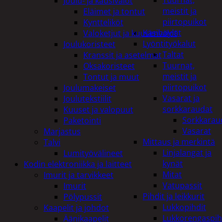
Tuurnat,
Joulu- ja kausivalot
meistit ja
Eläimet ja tontut
piirtopuikot
Kyntteliköt
Käsihöylät
Valoketjut ja kuusenvalot
Lyöntityökalut
Joulukoristeet
Taltat
Kranssit ja asetelmat
Tuurnat,
Oksakoristeet
meistit ja
Tontut ja muut
piirtopuikot
Joulumakeiset
Vasarat ja
Joulutekstiilit
sorkkaraudat
Kuuset ja valopuut
Sorkkarau
Paketointi
Vasarat
Marjastus
Mittaus ja merkintä
Talvi
Linjalangat ja
Lumityövälineet
kynät
Kodin elektroniikka ja laitteet
Mitat
Imurit ja tarvikkeet
Vatupassit
Imurit
Pihdit ja leikkurit
Pölypussit
Lukkopihdit
Kaapelit ja johdot
Lukkorengaspih
Äänikaapelit