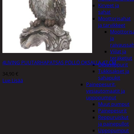
Kirveet ja
sahat
Moottorisahat
ja tarvikkeet
Moottoris
ja
raivaussa
Viilat ja
teräketjut
4LIVING PUUTARHAPATSAS PÖLLÖ OKSALLA 47 CM
Oksasilppurit
Tukkisakset ja
34,90
€
sahapukit
Lue Lisää
Painepesurit,
vesiautomaatit ja
uppopumput
Muut pumput
Painepesurit
Reppuruiskut
ja painepullot
Uppopumput