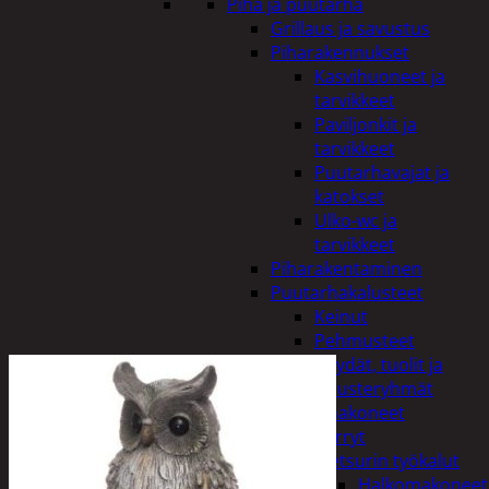
Piha ja puutarha
Grillaus ja savustus
Piharakennukset
Kasvihuoneet ja
tarvikkeet
Paviljonkit ja
tarvikkeet
Puutarhavajat ja
katokset
Ulko-wc ja
tarvikkeet
Piharakentaminen
Puutarhakalusteet
Keinut
Pehmusteet
Pöydät, tuolit ja
kalusteryhmät
Puutarhakoneet
Kärryt
Metsurin työkalut
Halkomakoneet