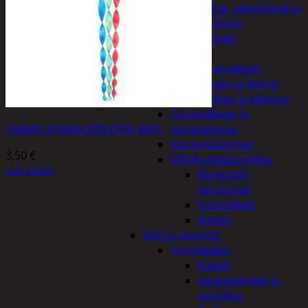
Kelloradiot, sääasemat ja
lämpömittarit
Oheislaitteet
Paristot
Puhelintarvikkeet
Johdot ja laturit
Kotelot ja telineet
Tv-tarvikkeet ja
TARMO SPIRAALIPELOTIN 3KPL
seinätelineet
Varavirtalaitteet
3,50
€
Viihde-elektroniikka
Lue Lisää
Bluetooth
kaiuttimet
Kuulokkeet
Radiot
Koti ja sisustus
Huonekalut
Kaapit
Kenkätelineet ja
naulakot