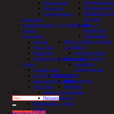
Puukkosahante
Käsisaippuat
Puuporanterät
Shampoot
Reikäsahanterä
Suihkusaippuat
ja istukat
Hyvinvointi
Teräs ja
Muu kauneuden ja terveydenhoito
kuppiharjat
Paperit
Upotusterät
Pyykinpesu
Telineet, tikkaat, työtasot
Kuivaus
ja tarvikkeet
Pesuaineet
Vaunut ja pöydät
Pesupussit
Työasut ja suojaimet
Silitysraudat ja silityslaudat
Suojalasit ja
Siivous
kuulosuojaimet
Liinat ja sienet
Elintarvikkeet
Mopit, harjat ja varret
Keksit ja piparit
Muut siivoustarvikkeet
Mausteet
Pesuaineet
Etsi:
Viemärinavausaineet
Yleispesuaineet
Roskapussit ja -astiat
Sangot
Ostoskori /
0,00
€