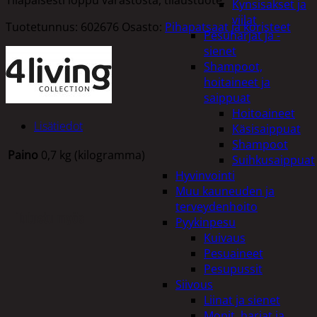
Kynsisakset ja
viilat
Tuotetunnus:
602676
Osasto:
Pihapatsaat ja koristeet
Pesuharjat ja -
sienet
Shampoot,
hoitaineet ja
saippuat
Hoitoaineet
Lisätiedot
Käsisaippuat
Shampoot
Paino
0,7 kg (kilogramma)
Suihkusaippuat
Hyvinvointi
Muu kauneuden ja
terveydenhoito
Tutustu myös
Pyykinpesu
Kuivaus
Pesuaineet
Pesupussit
Siivous
Liinat ja sienet
Mopit, harjat ja