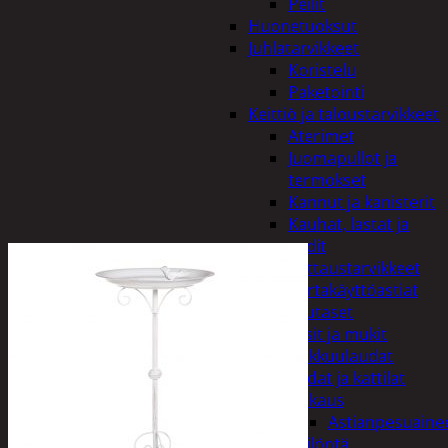
Peilit
Huonetuoksut
Juhlatarvikkeet
Koristelu
Paketointi
Keittiö ja taloustarvikkeet
Aterimet
Juomapullot ja
termokset
Kannut ja kanisterit
Kauhat, lastat ja
sudit
Kattaustarvikkeet
Kertakäyttöastiat
Lautaset
Lasit ja mukit
Leikkuulaudat
Padat ja kattilat
Tiskaus
Astianpesuaine
Säilöntä