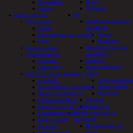
Teipit
Kuulokkeet
Tiivisteet
Radiot
LVI
Koti ja sisustus
Allaskaapit, hanat ja
Huonekalut
tarvikkeet
Kaapit
Hanat
Kenkätelineet ja naulakot
Kaapistot
Peilit
Hajulukot, kaivot ja
Huonetuoksut
tarvikkeet
Juhlatarvikkeet
Leikkurit
Koristelu
Nipat, liittimet ja
Paketointi
holkit
Keittiö ja taloustarvikkeet
Letkunkiristime
Aterimet
Nipat ja holkit
Juomapullot ja termokset
Tiivisteet
Kannut ja kanisterit
Pumput
Kattaustarvikkeet
Putkipihdit
Kauhat, lastat ja sudit
Maalit, muuraus ja
Kertakäyttöastiat
tarvikkeet
Lasit ja mukit
Maalikaukalot ja -
Lautaset
astiat
Leikkuulaudat