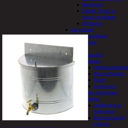
Miniatyyri
Sakset, liimat ja
muut tarvikkeet
Värikynät
Harrasteet
Käsityötarvikkeet
Langat
Lelut
Ilmapallot
Pihalelut
Hiekkalaatikkole
Muut pihalelut
Pallot
Vesipyssyt
Radio-ohjattavat
Sisälelut
Leikkiautot ja
työkoneet
Muovailuvahat
ja limat