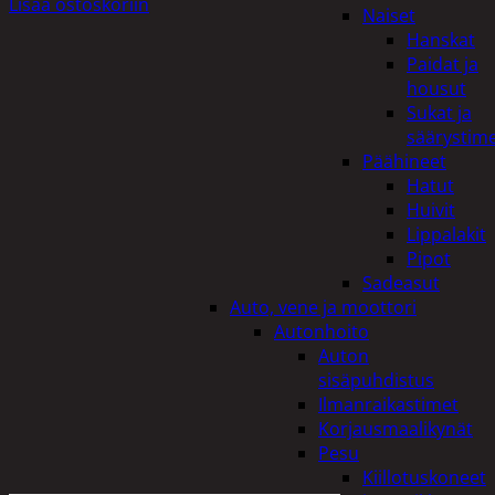
Lisää ostoskoriin
Naiset
Hanskat
Paidat ja
housut
Sukat ja
säärystim
Päähineet
Hatut
Huivit
Lippalakit
Pipot
Sadeasut
Auto, vene ja moottori
Autonhoito
Auton
sisäpuhdistus
Ilmanraikastimet
Korjausmaalikynät
Pesu
Kiillotuskoneet