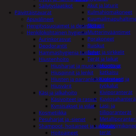
Akut ja laturit
Säilytyslaatikot
Kulmahiomakoneet
Päivittäistavarat
Kuumailmapuhaltim
Apuvälineet
Mittarit
Hengityssuojaimet ja desinfiointi
Mutterinvääntimet
Henkilökohtainen hygienia
Porakoneet
Aurinkorasvat
Ruiskut
Deodorantit
Sahat ja sirkkelit
Hammashygienia tuotteet
Terät ja laikat
Hiustenhoito
Hionta ja
Hiusharjat ja muotoilutuotteet
katkaisu
Hiuspinnit ja lenkit
Kierretapit ja
Hiusten ja parranleikkuukoneet
työkalut
Hiusvärit
Kiviporanterät
Käsi ja jalkahoito
Kuviosahanterä
Käsivoiteet ja rasvat
Lasi- ja
Kynsisakset ja viilat
tiiliporanterät
Kosmetiikka
Metalliporanter
Pesuharjat ja -sienet
Monitoimikone
Shampoot, hoitaineet ja saippuat
terät
Hoitoaineet