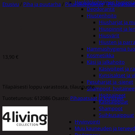
Henkilökohtainen hygienia
Etusivu
/
Piha ja puutarha
/
Piharakennukset
/
Pihapatsaat 
Deodorantit
Hiustenhoito
Hiusharjat ja m
TUULIKELLO AURORA
Hiuspinnit ja len
Hiusvärit
Hiusten ja parr
Hammashygienia tuo
Kosmetiikka
13,90
€
Käsi ja jalkahoito
Käsivoiteet ja r
Kynsisakset ja vi
Pesuharjat ja -sienet
Tilapäisesti loppu varastosta, tilaustuote.
Shampoot, hoitaineet
Hoitoaineet
Tuotetunnus:
612086
Osasto:
Pihapatsaat ja koristeet
Käsisaippuat
Shampoot
Suihkusaippuat
Hyvinvointi
Muu kauneuden ja tervey