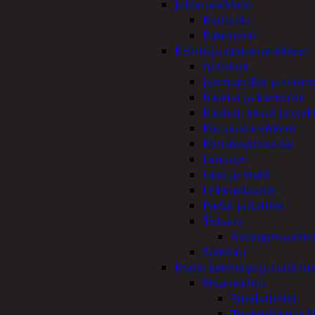
Juhlatarvikkeet
Koristelu
Paketointi
Keittiö ja taloustarvikkeet
Aterimet
Juomapullot ja termo
Kannut ja kanisterit
Kauhat, lastat ja sudi
Kattaustarvikkeet
Kertakäyttöastiat
Lautaset
Lasit ja mukit
Leikkuulaudat
Padat ja kattilat
Tiskaus
Astianpesuaine
Säilöntä
Kodin lämmitys ja tuuletu
Ilmanvaihto
Suodattimet
Tuulettimet ja I