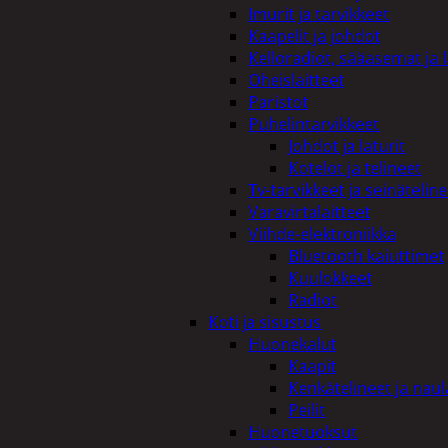
Imurit ja tarvikkeet
Kaapelit ja johdot
Kelloradiot, sääasemat ja 
Oheislaitteet
Paristot
Puhelintarvikkeet
Johdot ja laturit
Kotelot ja telineet
Tv-tarvikkeet ja seinäteline
Varavirtalaitteet
Viihde-elektroniikka
Bluetooth kaiuttimet
Kuulokkeet
Radiot
Koti ja sisustus
Huonekalut
Kaapit
Kenkätelineet ja naul
Peilit
Huonetuoksut