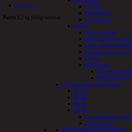
Pyykinpesu
Lisätiedot
Kuivaus
Pesuaineet
Paino
0,2 kg (kilogramma)
Pesupussit
Siivous
Liinat ja sienet
Mopit, harjat ja varre
Tutustu myös
Muut siivoustarvikke
Roskapussit ja -astiat
Sankot
Pesuaineet
Viemärinavausa
Yleispesuaineet
Eläintenruoka ja tarvikkeet
Jyrsijät
Kissat
Koirat
Linnut
Linnunpöntöt ja ruok
Linnunruoka
Kodin elektroniikka ja laitteet