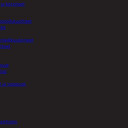
ja koristeet
uotoilutuotteet
kit
anleikkuukoneet
tteet
asvat
ilat
 ja saippuat
denhoito