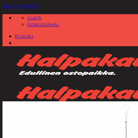
Skip to content
Sijainti
Asiakaspalvelu
Kirjaudu
Etsi: