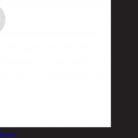
t
uusenvalot
telmat
fiointi