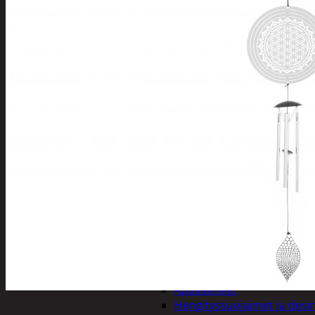
Tuotevalikoima
Poistotuotteet
Kausituotteet
Joulu
Joulu- ja kausivalot
Eläimet ja tontu
Kyntteliköt
Valoketjut ja k
Joulukoristeet
Kranssit ja ase
Tontut ja muut
Joulutekstiilit
Paketointi
Marjastus
Talvi
Päivittäistavarat
Apuvälineet
Hengityssuojaimet ja desin