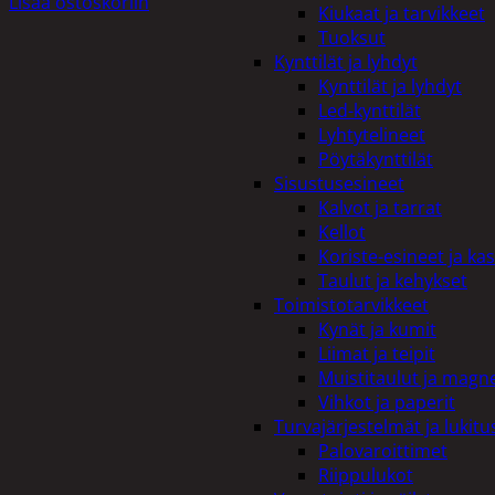
Lisää ostoskoriin
Kiukaat ja tarvikkeet
Tuoksut
Kynttilät ja lyhdyt
Kynttilät ja lyhdyt
Led-kynttilät
Lyhtytelineet
Pöytäkynttilät
Sisustusesineet
Kalvot ja tarrat
Kellot
Koriste-esineet ja kas
Taulut ja kehykset
Toimistotarvikkeet
Kynät ja kumit
Liimat ja teipit
Muistitaulut ja magne
Vihkot ja paperit
Turvajärjestelmät ja lukitu
Palovaroittimet
Riippulukot