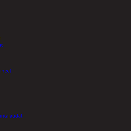
t
et
ineet
intalaudat