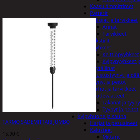
Kaasulämmittimet
Patterit
Tulisijat ja tarvikkeet
Arinat
Tarvikkeet
Kodintekstiilit
Pyyhkeet
Keittiöpyyhkeet
Kylpypyyhkeet ja
Pöytäliinat
Sisustustyynyt ja pääl
Tyynyt ja peitot
Verhot ja tarvikkeet
Vuodevaatteet
Lakanat ja tyyny
Tyynyt ja peitot
Kylpyhuone ja sauna
TARMO SADEMITTARI JUMBO
Harjat ja pesuaineet
Kalusteet
15,90
€
Mittarit