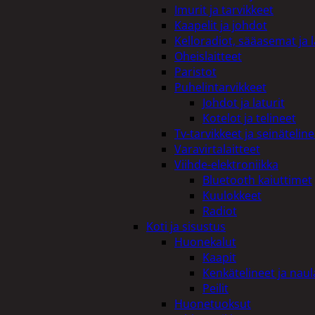
Imurit ja tarvikkeet
Kaapelit ja johdot
Kelloradiot, sääasemat ja 
Oheislaitteet
Paristot
Puhelintarvikkeet
Johdot ja laturit
Kotelot ja telineet
Tv-tarvikkeet ja seinäteline
Varavirtalaitteet
Viihde-elektroniikka
Bluetooth kaiuttimet
Kuulokkeet
Radiot
Koti ja sisustus
Huonekalut
Kaapit
Kenkätelineet ja naul
Peilit
Huonetuoksut