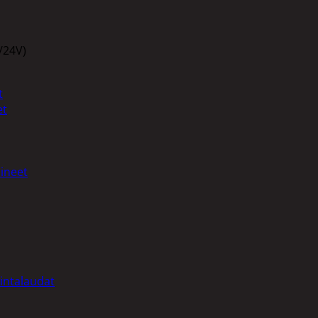
/24V)
t
et
ineet
intalaudat