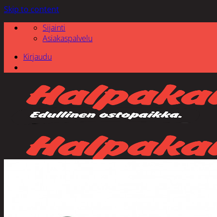
Skip to content
Sijainti
Asiakaspalvelu
Kirjaudu
Etsi: