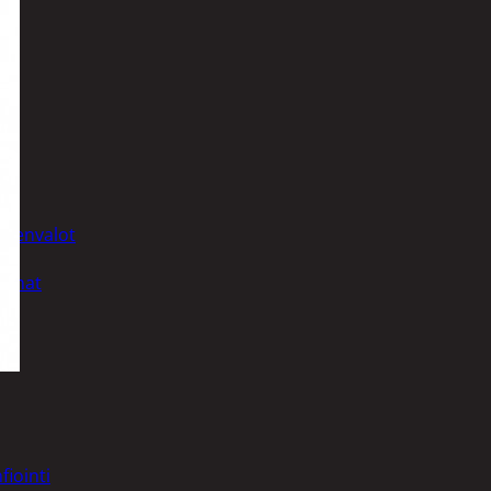
t
uusenvalot
telmat
fiointi