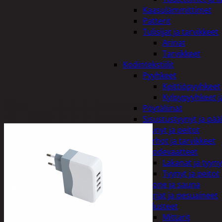
Kaasulämmittimet
Patterit
Tulisijat ja tarvikkeet
Arinat
Tarvikkeet
Kodintekstiilit
Pyyhkeet
Keittiöpyyhkeet
Kylpypyyhkeet ja
Pöytäliinat
Sisustustyynyt ja pääl
Tyynyt ja peitot
Verhot ja tarvikkeet
Vuodevaatteet
Lakanat ja tyyny
Tyynyt ja peitot
Kylpyhuone ja sauna
Harjat ja pesuaineet
Kalusteet
Mittarit