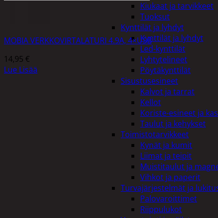
Kiukaat ja tarvikkeet
Tuoksut
Kynttilät ja lyhdyt
Kynttilät ja lyhdyt
MOBIA VERKKOVIRTALATURI 4.9A, 4×USB
Led-kynttilät
14,95
€
Lyhtytelineet
Lue Lisää
Pöytäkynttilät
Sisustusesineet
Kalvot ja tarrat
Kellot
Koriste-esineet ja kas
Taulut ja kehykset
Toimistotarvikkeet
Kynät ja kumit
Liimat ja teipit
Muistitaulut ja magne
Vihkot ja paperit
Turvajärjestelmät ja lukitu
Palovaroittimet
Riippulukot