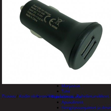
Tuotevalikoima
Poistotuotteet
Kausituotteet
Joulu
Joulu- ja kausivalot
Eläimet ja tontu
Kyntteliköt
Valoketjut ja k
Joulukoristeet
Kranssit ja ase
Tontut ja muut
Joulutekstiilit
Paketointi
Marjastus
Talvi
Etusivu
/
Kodin elektroniikka ja laitteet
/
Puhelintarvikkeet
Päivittäistavarat
Apuvälineet
Hengityssuojaimet ja desin