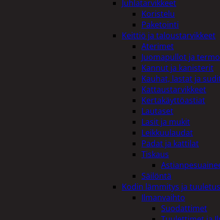
Juhlatarvikkeet
Koristelu
Paketointi
Keittiö ja taloustarvikkeet
Aterimet
Juomapullot ja termo
Kannut ja kanisterit
Kauhat, lastat ja sudi
Kattaustarvikkeet
Kertakäyttöastiat
Lautaset
Lasit ja mukit
Leikkuulaudat
Padat ja kattilat
Tiskaus
Astianpesuaine
Säilöntä
Kodin lämmitys ja tuuletu
Ilmanvaihto
Suodattimet
Tuulettimet ja I