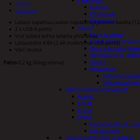
Pyykinpesu
Kuvaus
Kuivaus
Lisätiedot
Pesuaineet
Pesupussit
Lataus tapahtuu auton tupakansytyttimen kautta (12
Siivous
2 x USB-A portti
Liinat ja sienet
Voit ladata kahta laitetta yhtä aikaa
Mopit, harjat ja varre
Latausteho 4.8A (2.4A molemmat USB-portit)
Muut siivoustarvikke
Väri: musta
Roskapussit ja -astiat
Sankot
Paino
0,2 kg (kilogramma)
Pesuaineet
Viemärinavausa
Yleispesuaineet
Tutustu myös
Eläintenruoka ja tarvikkeet
Jyrsijät
Kissat
Koirat
Linnut
Linnunpöntöt ja ruok
Linnunruoka
Kodin elektroniikka ja laitteet