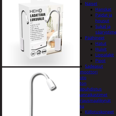
Naiset
Hanskat
Paidat ja
housut
Sukat ja
säärystim
Päähineet
Hatut
Huivit
Lippalakit
Pipot
Sadeasut
Auto, vene ja moottori
Autonhoito
Auton
sisäpuhdistus
Ilmanraikastimet
Korjausmaalikynät
Pesu
Kiillotuskoneet