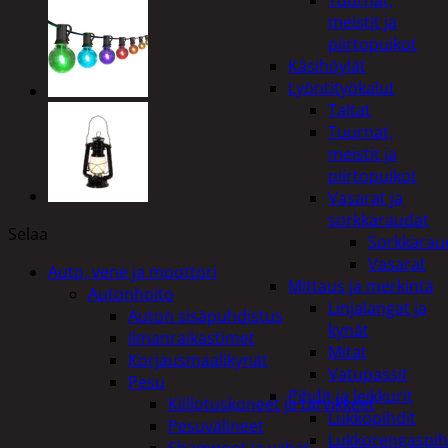
Tuurnat,
meistit ja
piirtopuikot
Käsihöylät
Lyöntityökalut
Taltat
Tuurnat,
meistit ja
piirtopuikot
Vasarat ja
sorkkaraudat
Selaa
Sorkkarau
Vasarat
Auto, vene ja moottori
Mittaus ja merkintä
Autonhoito
Linjalangat ja
Auton sisäpuhdistus
kynät
ilmanraikastimet
Mitat
Korjausmaalikynät
Vatupassit
Pesu
Pihdit ja leikkurit
Kiillotuskoneet ja tarvikkeet
Lukkopihdit
Pesuvälineet
Lukkorengaspih
Shampoot ja vahat