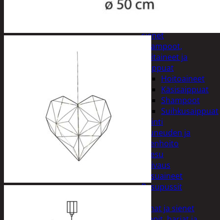
Kynsisakset ja
viilat
Pesuharjat ja -
sienet
Shampoot,
hoitaineet ja
saippuat
Hoitoaineet
Käsisaippuat
Shampoot
Suihkusaippuat
Hyvinvointi
Muu kauneuden ja
terveydenhoito
Pyykinpesu
Kuivaus
Pesuaineet
Pesupussit
Siivous
Liinat ja sienet
Mopit, harjat ja