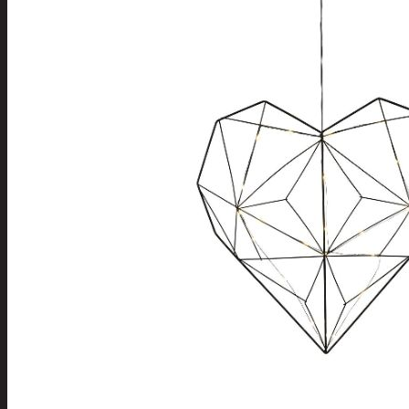
Tuotevalikoima
Poistotuotteet
Kausituotteet
Joulu
Joulu- ja kausivalot
Eläimet ja
tontut
Kyntteliköt
Valoketjut ja
kuusenvalot
Joulukoristeet
Kranssit ja
asetelmat
Tontut ja
muut
Joulutekstiilit
Paketointi
Marjastus
Talvi
Päivittäistavarat