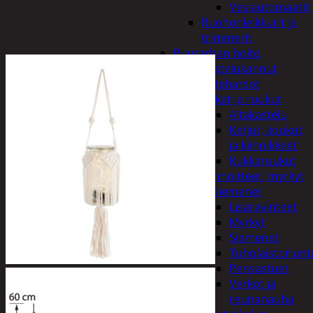
Vesiautomaatit
Ruohonleikkurit ja
trimmerit
Puutarhan hoito
Kastelukannut
Kateharsot
Kukat ja ruukut
Altakastelu
Ketjut, koukut
ja kiinnikkeet
Kukkaruukut
Lannoitteet, myrkyt
ja siemenet
Lisäravinteet
Myrkyt
Siemenet
Tuholaistorjunt
Pensastuet
Verkot ja
reunanauha