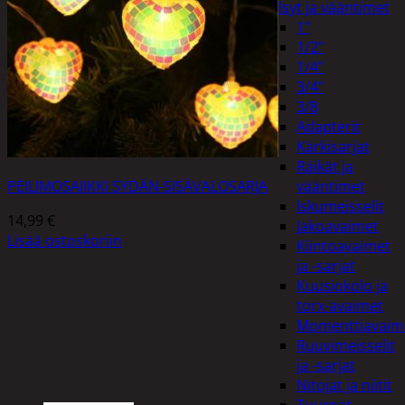
Hylsyt ja vääntimet
1"
1/2"
1/4"
3/4"
3/8
Adapterit
Kärkisarjat
Räikät ja
PEILIMOSAIIKKI SYDÄN-SISÄVALOSARJA
vääntimet
Iskumeisselit
14,99
€
Jakoavaimet
Lisää ostoskoriin
Kiintoavaimet
ja -sarjat
Kuusiokolo ja
torx-avaimet
Momenttiavaim
Ruuvimeisselit
ja -sarjat
Nitojat ja niitit