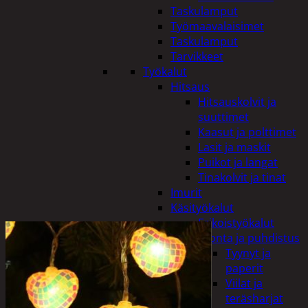
Taskulamput
Työmaavalaisimet
Taskulamput
Tarvikkeet
Työkalut
Hitsaus
Hitsauskolvit ja
suuttimet
Kaasut ja polttimet
Lasit ja maskit
Puikot ja langat
Tinakolvit ja tinat
Imurit
Käsityökalut
Erikoistyökalut
Hionta ja puhdistus
Tyynyt ja
paperit
Viilat ja
teräsharjat