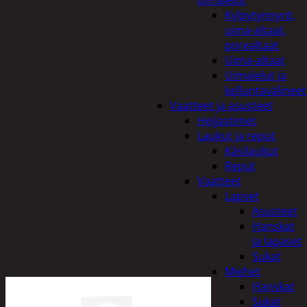
uimalelut
Kylpytynnyrit,
uima-altaat,
porealtaat
Uima-altaat
Uimalelut ja
kelluntavälineet
Vaatteet ja asusteet
Heijastimet
Laukut ja reput
Käsilaukut
Reput
Vaatteet
Lapset
Asusteet
Hanskat
ja lapaset
Sukat
Miehet
Hanskat
Sukat