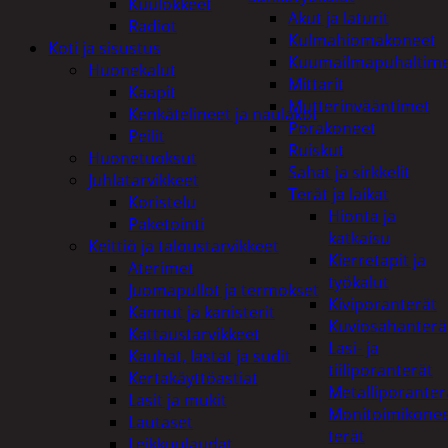
Kuulokkeet
Akut ja laturit
Radiot
Kulmahiomakoneet
Koti ja sisustus
Kuumailmapuhaltim
Huonekalut
Mittarit
Kaapit
Mutterinvääntimet
Kenkätelineet ja naulakot
Porakoneet
Peilit
Ruiskut
Huonetuoksut
Sahat ja sirkkelit
Juhlatarvikkeet
Terät ja laikat
Koristelu
Hionta ja
Paketointi
katkaisu
Keittiö ja taloustarvikkeet
Kierretapit ja
Aterimet
työkalut
Juomapullot ja termokset
Kiviporanterät
Kannut ja kanisterit
Kuviosahanterä
Kattaustarvikkeet
Lasi- ja
Kauhat, lastat ja sudit
tiiliporanterät
Kertakäyttöastiat
Metalliporanter
Lasit ja mukit
Monitoimikone
Lautaset
terät
Leikkuulaudat