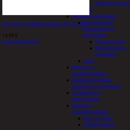
jäähdytinnestee
Öljyt
Perävaunutarvikkeet
Hinausköydet,
LED JUUTTI LAMPPUSARJA 5-OS 15 LED
kiristysliinat ja
14,99
€
kiinnikkeet
Lisää ostoskoriin
Hinausköydet
Kiristysliinat ja
tarvikkeet
Valot
Rengas ja -
vannetarvikkeet
Sähköpotkulaudat,
skootterit ja ajoneuvot
Tukkikärryt ja
juontopulkat
Veneet ja
veneilytarvikkeet
Airot ja melat
Perämoottorit