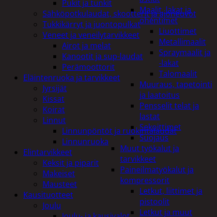
Pukit ja tunkit
Maalit, lakat ja
Sähköpotkulaudat, skootterit ja ajoneuvot
ohentimet
Tukkikärryt ja juontopulkat
Liuottimet
Veneet ja veneilytarvikkeet
Metallimaalit
Airot ja melat
Spraymaalit ja
Kanootit ja sup-laudat
-lakat
Perämoottorit
Talomaalit
Eläintenruoka ja tarvikkeet
Muuraus, tapetointi
Jyrsijät
ja laatoitus
Kissat
Pensselit telat ja
Koirat
lastat
Linnut
Sekoittimet
Linnunpöntöt ja ruokintalaudat
Suojaus
Linnunruoka
Muut työkalut ja
Elintarvikkeet
tarvikkeet
Keksit ja piparit
Paineilmatyökalut ja
Makeiset
kompressorit
Mausteet
Letkut, liittimet ja
Kausituotteet
pistoolit
Joulu
Letkut ja muut
Joulu- ja kausivalot