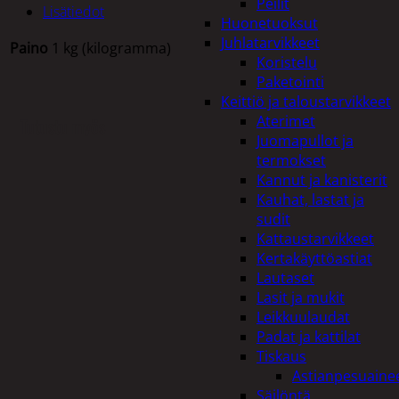
Peilit
Lisätiedot
Huonetuoksut
Juhlatarvikkeet
Paino
1 kg (kilogramma)
Koristelu
Paketointi
Keittiö ja taloustarvikkeet
Aterimet
Tutustu myös
Juomapullot ja
termokset
Kannut ja kanisterit
Kauhat, lastat ja
sudit
Kattaustarvikkeet
Kertakäyttöastiat
Lautaset
Lasit ja mukit
Leikkuulaudat
Padat ja kattilat
Tiskaus
Astianpesuaine
Säilöntä