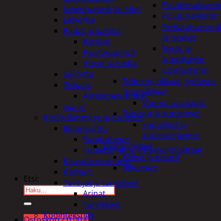
Puukkosahante
Leivinpaperit ja foliot
Puuporanterät
Leivonta
Reikäsahanterä
Padat ja kattilat
ja istukat
Kattilat
Teräs ja
Paistinpannut
kuppiharjat
Vuoat ja padat
Upotusterät
Säilöntä
Telineet, tikkaat, työtasot
Tiskaus
ja tarvikkeet
Astianpesuaineet
Vaunut ja pöydät
vaa'at
Työasut ja suojaimet
Kodin lämmitys ja tuuletus
Suojalasit ja
Ilmanvaihto
kuulosuojaimet
Suodattimet
Elintarvikkeet
Tuulettimet ja Ilmastointilaitteet
Keksit ja piparit
Kaasulämmittimet
Mausteet
Patterit
Etsi:
Tulisijat ja tarvikkeet
Arinat
Tarvikkeet
Kodintekstiilit
Ostoskori /
0,00
€