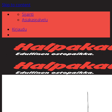
Skip to content
Sijainti
Asiakaspalvelu
Kirjaudu
Etsi: