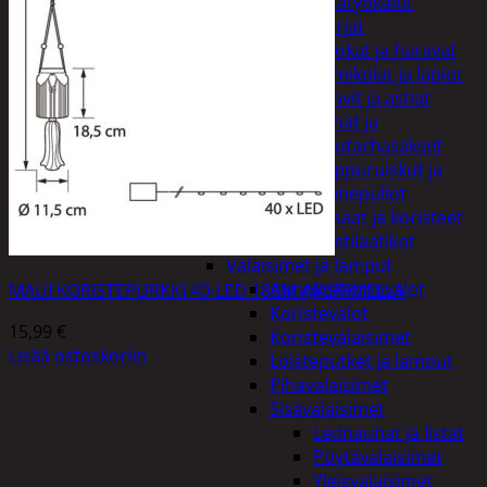
Puutarhatyökalut
Harjat
Kuokat ja haravat
Lumikolat ja lapiot
Saavit ja astiat
Sahat ja
puutarhasakset
Reppuruiskut ja
painepullot
Pihapatsaat ja koristeet
Postilaatikot
Valaisimet ja lamput
Aurinkokennovalot
MAUI KORISTEPURKKI 40-LED 18CM AJASTIMELLA
Koristevalot
15,99
€
Koristevalaisimet
Lisää ostoskoriin
Loisteputket ja lamput
Pihavalaisimet
Sisävalaisimet
Lednauhat ja listat
Pöytävalaisimet
Yleisvalaisimet