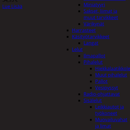
Miniatyyri
Lue Lisää
Sakset, liimat ja
muut tarvikkeet
Värikynät
Harrasteet
Käsityötarvikkeet
Langat
Lelut
Ilmapallot
Pihalelut
Hiekkalaatikkole
Muut pihalelut
Pallot
Vesipyssyt
Radio-ohjattavat
Sisälelut
Leikkiautot ja
työkoneet
Muovailuvahat
ja limat