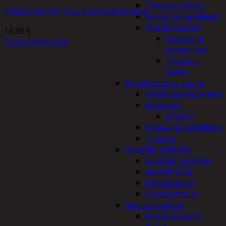
Tyynyt ja peitot
PEILIMOSAIIKKI PALLO-SISÄVALOSARJA
Verhot ja tarvikkeet
Vuodevaatteet
14,99
€
Lakanat ja
Lisää ostoskoriin
tyynynlinat
Tyynyt ja
peitot
Kylpyhuone ja sauna
Harjat ja pesuaineet
Kalusteet
Mittarit
Kiukaat ja tarvikkeet
Tuoksut
Kynttilät ja lyhdyt
Kynttilät ja lyhdyt
Led-kynttilät
Lyhtytelineet
Pöytäkynttilät
Sisustusesineet
Kalvot ja tarrat