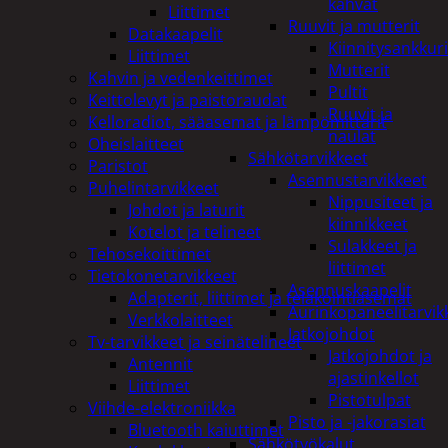
kahvat
Liittimet
Ruuvit ja mutterit
Datakaapelit
Kiinnitysankkuri
Liittimet
Mutterit
Kahvin ja vedenkeittimet
Pultit
Keittolevyt ja paistoraudat
Ruuvit ja
Kelloradiot, sääasemat ja lämpömittarit
naulat
Oheislaitteet
Sähkötarvikkeet
Paristot
Asennustarvikkeet
Puhelintarvikkeet
Nippusiteet ja
Johdot ja laturit
kiinnikkeet
Kotelot ja telineet
Sulakkeet ja
Tehosekoittimet
liittimet
Tietokonetarvikkeet
Asennuskaapelit
Adapterit, liittimet ja telakointiasemat
Aurinkopaneelitarvik
Verkkolaitteet
Jatkojohdot
Tv-tarvikkeet ja seinätelineet
Jatkojohdot ja
Antennit
ajastinkellot
Liittimet
Pistotulpat
Viihde-elektroniikka
Pisto ja -jakorasiat
Bluetooth kaiuttimet
Sähkötyökalut