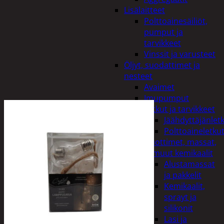
Lisälaitteet
Polttoainesäiliöt,
pumput ja
tarvikkeet
Vinssit ja varusteet
Öljyt, suodattimet ja
nesteet
Avaimet
Imupumput
Letkut ja tarvikkeet
Jäähdyttäjänlet
Polttoaineletku
Liuottimet, massat,
ja muut kemikaalit
Alustamassat
ja pakkelit
Kemikaalit,
sprayt ja
silikonit
Lasi ja