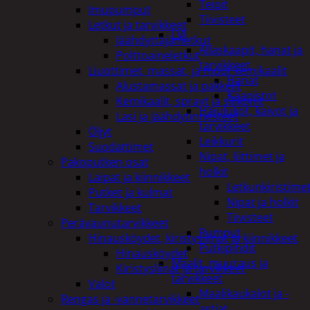
Teipit
Imupumput
Tiivisteet
Letkut ja tarvikkeet
LVI
Jäähdyttäjänletkut
Allaskaapit, hanat ja
Polttoaineletkut
tarvikkeet
Liuottimet, massat, ja muut kemikaalit
Hanat
Alustamassat ja pakkelit
Kaapistot
Kemikaalit, sprayt ja silikonit
Hajulukot, kaivot ja
Lasi ja jäähdytinnesteet
tarvikkeet
Öljyt
Leikkurit
Suodattimet
Nipat, liittimet ja
Pakoputken osat
holkit
Laipat ja kiinnikkeet
Letkunkiristime
Putket ja kulmat
Nipat ja holkit
Tarvikkeet
Tiivisteet
Perävaunutarvikkeet
Pumput
Hinausköydet, kiristysliinat ja kiinnikkeet
Putkipihdit
Hinausköydet
Maalit, muuraus ja
Kiristysliinat ja tarvikkeet
tarvikkeet
Valot
Maalikaukalot ja -
Rengas ja -vannetarvikkeet
astiat