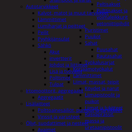
Peltisakset
Autotarvikkeet
Pulttisakset ja
Kalvot, matot ja muut tarvikkeet
voimaleikkurit
Lämmittimet
vetoniittipihdit
Lumiharjat ja peitteet
Puristimet
Peilit
Puukot
Pyyhkijänsulat
Sahat
Sähkö
Puusahat
Akut
Rautasahat
invertterit
Työkalusarjat
Johdot ja liittimet
Korjaamotyökalut
Lisä ja työvalot
Lämmittimet
Polttimot
Liimat, massat, teipit
Tulpat
Köydet ja narut
Irtomoottorit, aggregaatit
Liimapistoolit ja
Aggregaatit
puikot
Lisälaitteet
Liimat ja lukitteet
Polttoainesäiliöt, pumput ja tarvikkeet
Rasvaprässit,
Vinssit ja varusteet
massa ja
Öljyt, suodattimet ja nesteet
uretaanipistoolit
Avaimet