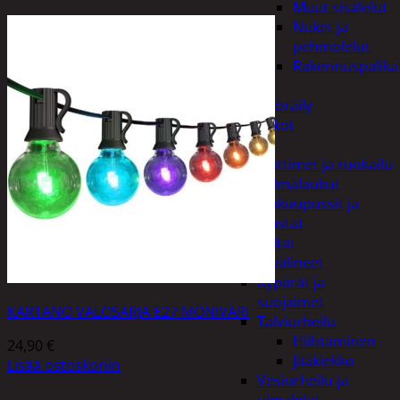
Muut sisälelut
Nuket ja
pehmolelut
Rakennuspalika
Pelit
Polkupyöräily
Lukot
Retkeily
Keittimet ja ruokailu
Kylmälaukut
Makuupussit ja
alustat
Teltat
Urheiluvälineet
Kypärät ja
suojaimet
KARTANO VALOSARJA E27 MONIVÄRI
Talviurheilu
Hiihtäminen
24,90
€
Jääkiekko
Lisää ostoskoriin
Vesiurheilu ja