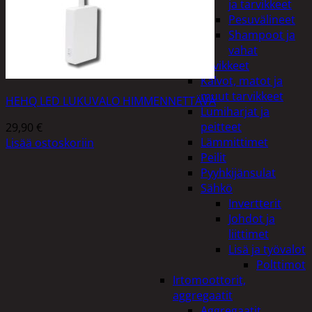
ja tarvikkeet
Pesuvälineet
Shampoot ja
vahat
Autotarvikkeet
Kalvot, matot ja
muut tarvikkeet
HEHQ LED LUKUVALO HIMMENNETTÄVÄ
Lumiharjat ja
peitteet
29,90
€
Lämmittimet
Lisää ostoskoriin
Peilit
Pyyhkijänsulat
Sähkö
Invertterit
Johdot ja
liittimet
Lisä ja työvalot
Polttimot
Irtomoottorit,
aggregaatit
Aggregaatit