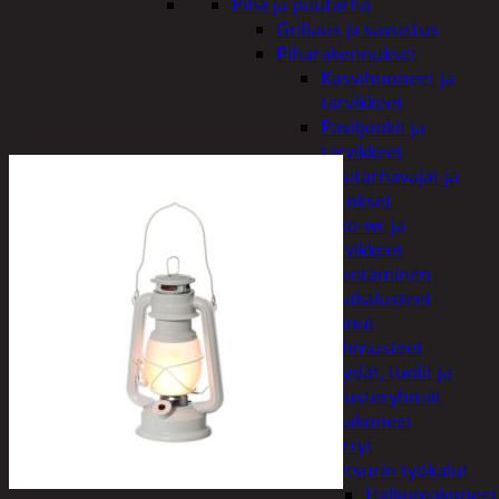
Piha ja puutarha
Grillaus ja savustus
Piharakennukset
Kasvihuoneet ja
tarvikkeet
Paviljonkit ja
tarvikkeet
Puutarhavajat ja
katokset
Ulko-wc ja
tarvikkeet
Piharakentaminen
Puutarhakalusteet
Keinut
Pehmusteet
Pöydät, tuolit ja
kalusteryhmät
Puutarhakoneet
Kärryt
Metsurin työkalut
Halkomakoneet