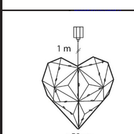
Apuvälineet
Hengityssuojaimet ja
desinfiointi
Henkilökohtainen
hygienia
Deodorantit
Hiustenhoito
Hiusharjat ja
muotoilutuotte
Hiuspinnit ja
lenkit
Hiusvärit
Hiusten ja
parranleikkuuk
Hammashygienia
tuotteet
Kosmetiikka
Käsi ja jalkahoito
Käsivoiteet ja
rasvat