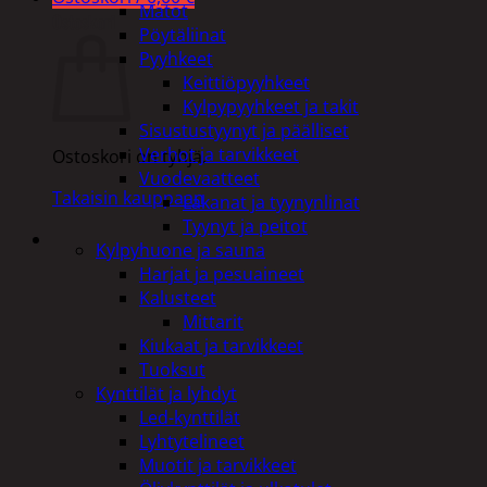
Matot
Ostoskori
Pöytäliinat
Pyyhkeet
Keittiöpyyhkeet
Kylpypyyhkeet ja takit
Sisustustyynyt ja päälliset
Verhot ja tarvikkeet
Ostoskori on tyhjä.
Vuodevaatteet
Takaisin kauppaan
Lakanat ja tyynynlinat
Tyynyt ja peitot
Kylpyhuone ja sauna
Harjat ja pesuaineet
Kalusteet
Mittarit
Kiukaat ja tarvikkeet
Tuoksut
Kynttilät ja lyhdyt
Led-kynttilät
Lyhtytelineet
Muotit ja tarvikkeet