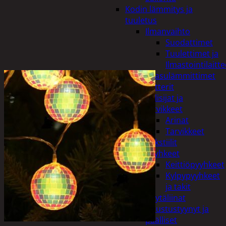
Kodin lämmitys ja
tuuletus
Ilmanvaihto
Suodattimet
Tuulettimet ja
Ilmastointilaitte
Kaasulämmittimet
Patterit
Tulisijat ja
tarvikkeet
Arinat
Tarvikkeet
Kodintekstiilit
Pyyhkeet
Keittiöpyyhkeet
Kylpypyyhkeet
ja takit
Pöytäliinat
Sisustustyynyt ja
päälliset