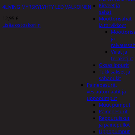
Kirveet ja
4LIVING MYRSKYLYHTY LED VALKOINEN
sahat
12,95
€
Moottorisahat
Lisää ostoskoriin
ja tarvikkeet
Moottoris
ja
raivaussa
Viilat ja
teräketjut
Oksasilppurit
Tukkisakset ja
sahapukit
Painepesurit,
vesiautomaatit ja
uppopumput
Muut pumput
Painepesurit
Reppuruiskut
ja painepullot
Uppopumput