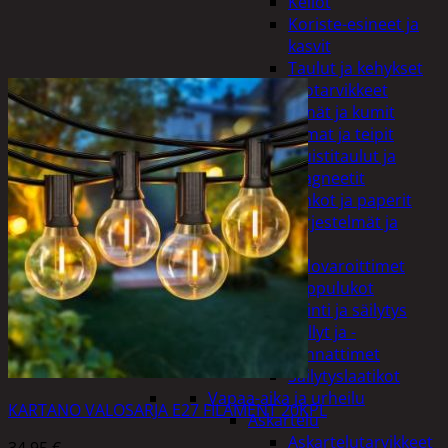
Kellot
Koriste-esineet ja
kasvit
Taulut ja kehykset
Toimistotarvikkeet
Kynät ja kumit
Liimat ja teipit
Muistitaulut ja
magneetit
Vihkot ja paperit
Turvajärjestelmät ja
lukitus
Palovaroittimet
Riippulukot
Varastointi ja säilytys
Hyllyt ja -
kannattimet
Säilytyslaatikot
Vapaa-aika ja urheilu
KARTANO VALOSARJA E27 FILAMENT 20KPL
Askartelu
Askartelutarvikkeet
34,95
€