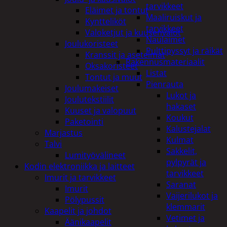
tarvikkeet
Eläimet ja tontut
Maaliruiskut ja
Kyntteliköt
tarvikkeet
Valoketjut ja kuusenvalot
Naulaimet
Joulukoristeet
Pulttipyssyt ja räikät
Kranssit ja asetelmat
Rakennusmateriaalit
Oksakoristeet
Listat
Tontut ja muut
Pienrauta
Joulumakeiset
Lukot ja
Joulutekstiilit
hakaset
Kuuset ja valopuut
Koukut
Paketointi
Kalustejalat
Marjastus
Kulmat
Talvi
Sakkelit,
Lumityövälineet
pylpyrät ja
Kodin elektroniikka ja laitteet
tarvikkeet
Imurit ja tarvikkeet
Saranat
Imurit
Vaijerilukot ja
Pölypussit
klemmarit
Kaapelit ja johdot
Vetimet ja
Äänikaapelit