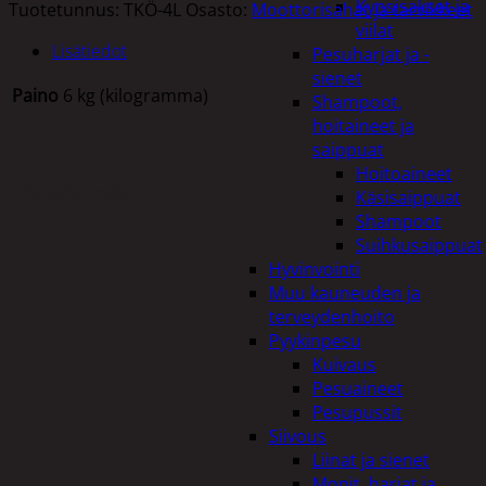
Kynsisakset ja
Tuotetunnus:
TKÖ-4L
Osasto:
Moottorisahat ja tarvikkeet
viilat
Lisätiedot
Pesuharjat ja -
sienet
Paino
6 kg (kilogramma)
Shampoot,
hoitaineet ja
saippuat
Hoitoaineet
Tutustu myös
Käsisaippuat
Shampoot
Suihkusaippuat
Hyvinvointi
Muu kauneuden ja
terveydenhoito
Pyykinpesu
Kuivaus
Pesuaineet
Pesupussit
Siivous
Liinat ja sienet
Mopit, harjat ja