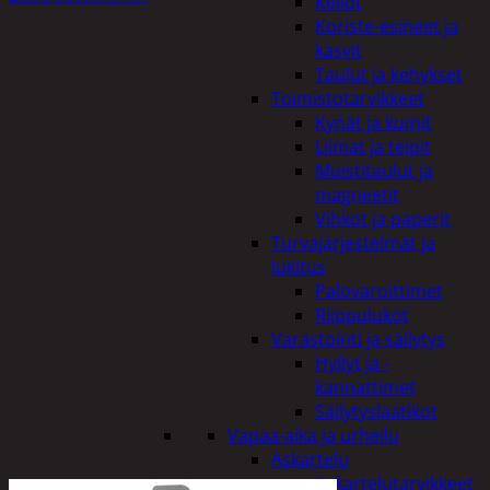
Kellot
Koriste-esineet ja
kasvit
Taulut ja kehykset
Toimistotarvikkeet
Kynät ja kumit
Liimat ja teipit
Muistitaulut ja
magneetit
Vihkot ja paperit
Turvajärjestelmät ja
lukitus
Palovaroittimet
Riippulukot
Varastointi ja säilytys
Hyllyt ja -
kannattimet
Säilytyslaatikot
Vapaa-aika ja urheilu
Askartelu
Askartelutarvikkeet