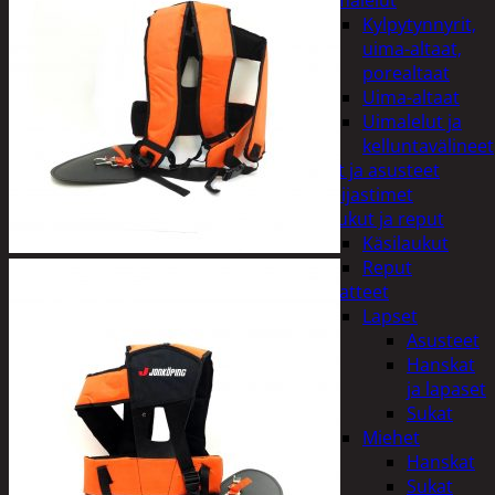
uimalelut
Kylpytynnyrit,
uima-altaat,
porealtaat
Uima-altaat
Uimalelut ja
kelluntavälineet
Vaatteet ja asusteet
Heijastimet
Laukut ja reput
Käsilaukut
Reput
Vaatteet
Lapset
Asusteet
Hanskat
ja lapaset
Sukat
Miehet
Hanskat
Sukat