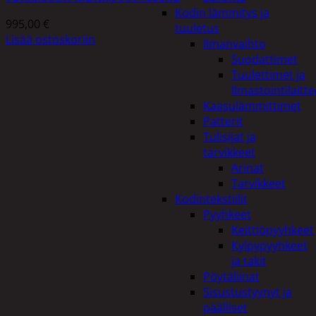
Kodin lämmitys ja
995,00
€
tuuletus
Lisää ostoskoriin
Ilmanvaihto
Suodattimet
Tuulettimet ja
Ilmastointilaitte
Kaasulämmittimet
Patterit
Tulisijat ja
tarvikkeet
Arinat
Tarvikkeet
Kodintekstiilit
Pyyhkeet
Keittiöpyyhkeet
Kylpypyyhkeet
ja takit
Pöytäliinat
Sisustustyynyt ja
päälliset