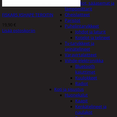
Kelloradiot, sääasemat ja
lämpömittarit
Oheislaitteet
FISKARS XSHAPE TEROITIN
Paristot
19,90
€
Puhelintarvikkeet
Lisää ostoskoriin
Johdot ja laturit
Kotelot ja telineet
Tv-tarvikkeet ja
seinätelineet
Varavirtalaitteet
Viihde-elektroniikka
Bluetooth
kaiuttimet
Kuulokkeet
Radiot
Koti ja sisustus
Huonekalut
Kaapit
Kenkätelineet ja
naulakot