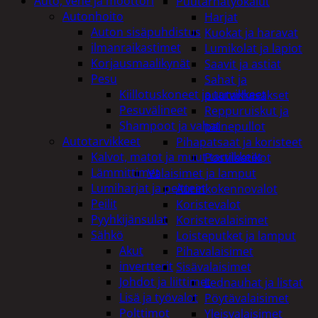
Auto, vene ja moottori
Puutarhatyökalut
Autonhoito
Harjat
Auton sisäpuhdistus
Kuokat ja haravat
ilmanraikastimet
Lumikolat ja lapiot
Korjausmaalikynät
Saavit ja astiat
Pesu
Sahat ja
Kiillotuskoneet ja tarvikkeet
puutarhasakset
Pesuvälineet
Reppuruiskut ja
Shampoot ja vahat
painepullot
Autotarvikkeet
Pihapatsaat ja koristeet
Kalvot, matot ja muut tarvikkeet
Postilaatikot
Lämmittimet
Valaisimet ja lamput
Lumiharjat ja peitteet
Aurinkokennovalot
Peilit
Koristevalot
Pyyhkijänsulat
Koristevalaisimet
Sähkö
Loisteputket ja lamput
Akut
Pihavalaisimet
invertterit
Sisävalaisimet
Johdot ja liittimet
Lednauhat ja listat
Lisä ja työvalot
Pöytävalaisimet
Polttimot
Yleisvalaisimet