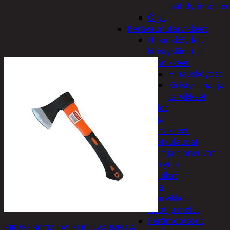
jäähdytinnestee
Öljyt
Perävaunutarvikkeet
Hinausköydet,
kiristysliinat ja
kiinnikkeet
Hinausköydet
Kiristysliinat ja
tarvikkeet
Valot
Rengas ja -
vannetarvikkeet
Sähköpotkulaudat,
skootterit ja ajoneuvot
Tukkikärryt ja
juontopulkat
Veneet ja
veneilytarvikkeet
Airot ja melat
Perämoottorit
KIRVES 30CM LASIKUITUVARRELLA