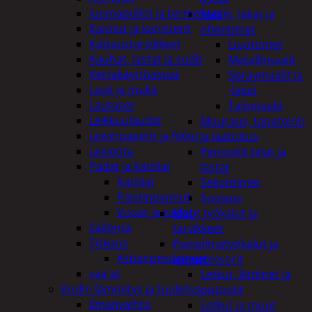
Juomapullot ja termokset
Maalit, lakat ja
Kannut ja kanisterit
ohentimet
Kattaustarvikkeet
Liuottimet
Kauhat, lastat ja sudit
Metallimaalit
Kertakäyttöastiat
Spraymaalit ja
Lasit ja mukit
-lakat
Lautaset
Talomaalit
Leikkuulaudat
Muuraus, tapetointi
Leivinpaperit ja foliot
ja laatoitus
Leivonta
Pensselit telat ja
Padat ja kattilat
lastat
Kattilat
Sekoittimet
Paistinpannut
Suojaus
Vuoat ja padat
Muut työkalut ja
Säilöntä
tarvikkeet
Tiskaus
Paineilmatyökalut ja
Astianpesuaineet
kompressorit
vaa'at
Letkut, liittimet ja
Kodin lämmitys ja tuuletus
pistoolit
Ilmanvaihto
Letkut ja muut