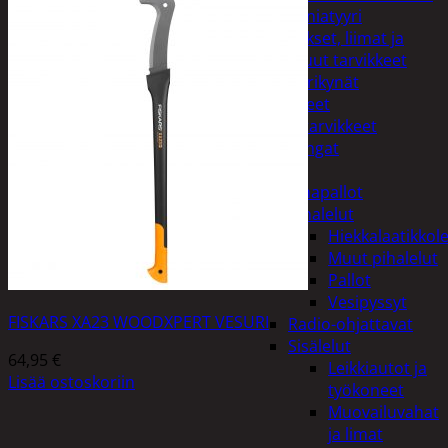
Miniatyyri
Sakset, liimat ja
muut tarvikkeet
Värikynät
Harrasteet
Käsityötarvikkeet
Langat
Lelut
Ilmapallot
Pihalelut
Hiekkalaatikkole
Muut pihalelut
Pallot
Vesipyssyt
FISKARS XA23 WOODXPERT VESURI
Radio-ohjattavat
Sisälelut
64,95
€
Leikkiautot ja
Lisää ostoskoriin
työkoneet
Muovailuvahat
ja limat