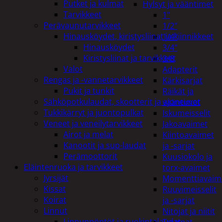
Putket ja kulmat
Hylsyt ja vääntimet
Tarvikkeet
1"
Perävaunutarvikkeet
1/2"
Hinausköydet, kiristysliinat ja kiinnikkeet
1/4"
Hinausköydet
3/4"
Kiristysliinat ja tarvikkeet
3/8
Valot
Adapterit
Rengas ja -vannetarvikkeet
Kärkisarjat
Pukit ja tunkit
Räikät ja
Sähköpotkulaudat, skootterit ja ajoneuvot
vääntimet
Tukkikärryt ja juontopulkat
Iskumeisselit
Veneet ja veneilytarvikkeet
Jakoavaimet
Airot ja melat
Kiintoavaimet
Kanootit ja sup-laudat
ja -sarjat
Perämoottorit
Kuusiokolo ja
Eläintenruoka ja tarvikkeet
torx-avaimet
Jyrsijät
Momenttiavaim
Kissat
Ruuvimeisselit
Koirat
ja -sarjat
Linnut
Nitojat ja niitit
Linnunpöntöt ja ruokintalaudat