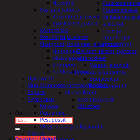
Hiusvärit
Puukkosahante
Käsi ja jalkahoito
Puuporanterät
Käsivoiteet ja rasvat
Reikäsahanterä
Kynsisakset ja viilat
ja istukat
Kosmetiikka
Teräs ja
Pesuharjat ja -sienet
kuppiharjat
Shampoot, hoitaineet ja saippuat
Upotusterät
Hoitoaineet
Telineet, tikkaat, työtasot
Käsisaippuat
ja tarvikkeet
Shampoot
Vaunut ja pöydät
Suihkusaippuat
Työasut ja suojaimet
Hyvinvointi
Suojalasit ja
Muu kauneuden ja terveydenhoito
kuulosuojaimet
Paperit
Elintarvikkeet
Pyykinpesu
Keksit ja piparit
Kuivaus
Mausteet
Pesuaineet
Etsi:
Pesupussit
Silitysraudat ja silityslaudat
Siivous
Ostoskori /
0,00
€