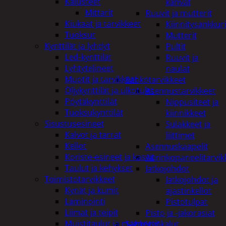
Kalusteet
kahvat
Mittarit
Ruuvit ja mutterit
Kiukaat ja tarvikkeet
Kiinnitysankkuri
Tuoksut
Mutterit
Kynttilät ja lyhdyt
Pultit
Led-kynttilät
Ruuvit ja
Lyhtytelineet
naulat
Muotit ja tarvikkeet
Sähkötarvikkeet
Öljykynttilät ja ulkotulet
Asennustarvikkeet
Pöytäkynttilät
Nippusiteet ja
Tuoksukynttilät
kiinnikkeet
Sisustusesineet
Sulakkeet ja
Kalvot ja tarrat
liittimet
Kellot
Asennuskaapelit
Koriste-esineet ja kasvit
Aurinkopaneelitarvik
Taulut ja kehykset
Jatkojohdot
Toimistotarvikkeet
Jatkojohdot ja
Kynät ja kumit
ajastinkellot
Laminointi
Pistotulpat
Liimat ja teipit
Pisto ja -jakorasiat
Muistitaulut ja magneetit
Sähkötyökalut