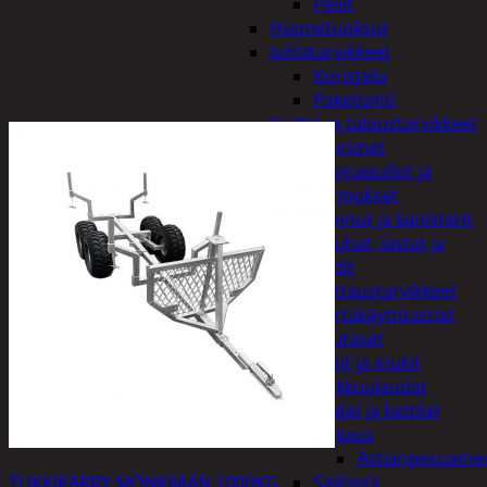
Peilit
Huonetuoksut
Juhlatarvikkeet
Koristelu
Paketointi
Keittiö ja taloustarvikkeet
Aterimet
Juomapullot ja
termokset
Kannut ja kanisterit
Kauhat, lastat ja
sudit
Kattaustarvikkeet
Kertakäyttöastiat
Lautaset
Lasit ja mukit
Leikkuulaudat
Padat ja kattilat
Tiskaus
Astianpesuaine
TUKKIKÄRRY MÖNKIJÄÄN 1000KG
Säilöntä