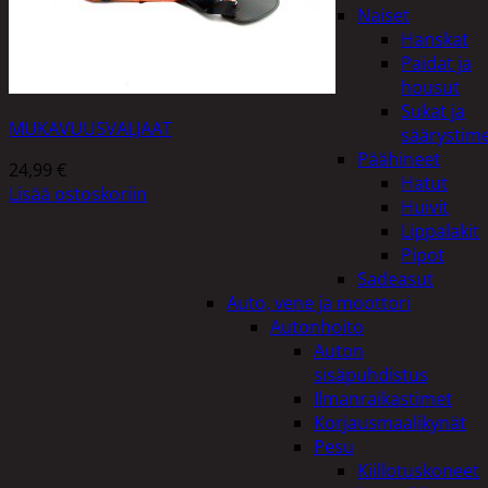
Naiset
Hanskat
Paidat ja
housut
Sukat ja
MUKAVUUSVALJAAT
säärystim
Päähineet
24,99
€
Hatut
Lisää ostoskoriin
Huivit
Lippalakit
Pipot
Sadeasut
Auto, vene ja moottori
Autonhoito
Auton
sisäpuhdistus
Ilmanraikastimet
Korjausmaalikynät
Pesu
Kiillotuskoneet