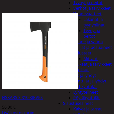
Tyynyt ja peitot
Verhot ja tarvikkeet
Vuodevaatteet
Lakanat ja
tyynynlinat
Tyynyt ja
peitot
Kylpyhuone ja sauna
Harjat ja pesuaineet
Kalusteet
Mittarit
Kiukaat ja tarvikkeet
Tuoksut
Kynttilät ja lyhdyt
Kynttilät ja lyhdyt
Led-kynttilät
Lyhtytelineet
FISKARS S X10 KIRVES
Pöytäkynttilät
Sisustusesineet
56,90
€
Kalvot ja tarrat
Lisää ostoskoriin