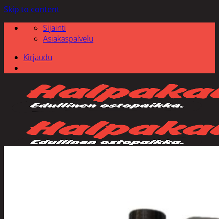
Skip to content
Sijainti
Asiakaspalvelu
Kirjaudu
Etsi: