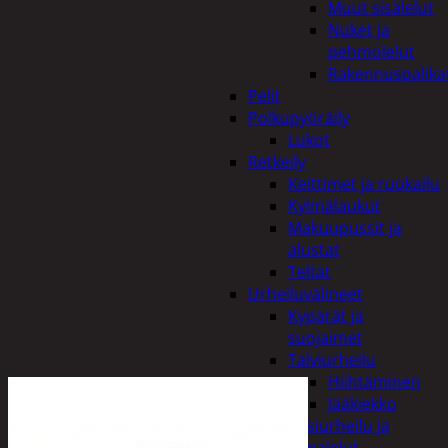
Muut sisälelut
Nuket ja
pehmolelut
Rakennuspalika
Pelit
Polkupyöräily
Lukot
Retkeily
Keittimet ja ruokailu
Kylmälaukut
Makuupussit ja
alustat
Teltat
Urheiluvälineet
Kypärät ja
suojaimet
Talviurheilu
Hiihtäminen
Jääkiekko
Vesiurheilu ja