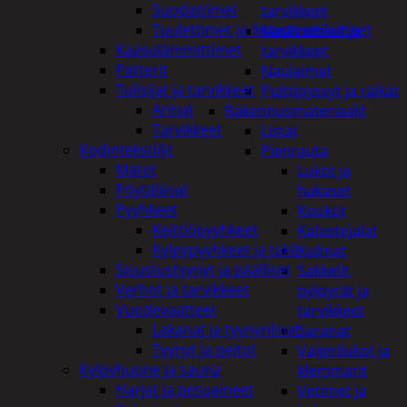
Suodattimet
tarvikkeet
Tuulettimet ja Ilmastointilaitteet
Maaliruiskut ja
Kaasulämmittimet
tarvikkeet
Patterit
Naulaimet
Tulisijat ja tarvikkeet
Pulttipyssyt ja räikät
Arinat
Rakennusmateriaalit
Tarvikkeet
Listat
Kodintekstiilit
Pienrauta
Matot
Lukot ja
Pöytäliinat
hakaset
Pyyhkeet
Koukut
Keittiöpyyhkeet
Kalustejalat
Kylpypyyhkeet ja takit
Kulmat
Sisustustyynyt ja päälliset
Sakkelit,
Verhot ja tarvikkeet
pylpyrät ja
Vuodevaatteet
tarvikkeet
Lakanat ja tyynynlinat
Saranat
Tyynyt ja peitot
Vaijerilukot ja
Kylpyhuone ja sauna
klemmarit
Harjat ja pesuaineet
Vetimet ja