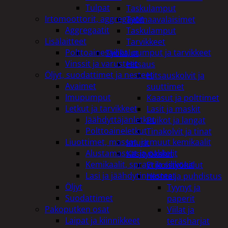
Tulpat
Taskulamput
Irtomoottorit, aggregaatit
Työmaavalaisimet
Aggregaatit
Taskulamput
Lisälaitteet
Tarvikkeet
Polttoainesäiliöt, pumput ja tarvikkeet
Työkalut
Vinssit ja varusteet
Hitsaus
Öljyt, suodattimet ja nesteet
Hitsauskolvit ja
Avaimet
suuttimet
Imupumput
Kaasut ja polttimet
Letkut ja tarvikkeet
Lasit ja maskit
Jäähdyttäjänletkut
Puikot ja langat
Polttoaineletkut
Tinakolvit ja tinat
Liuottimet, massat, ja muut kemikaalit
Imurit
Alustamassat ja pakkelit
Käsityökalut
Kemikaalit, sprayt ja silikonit
Erikoistyökalut
Lasi ja jäähdytinnesteet
Hionta ja puhdistus
Öljyt
Tyynyt ja
Suodattimet
paperit
Pakoputken osat
Viilat ja
Laipat ja kiinnikkeet
teräsharjat