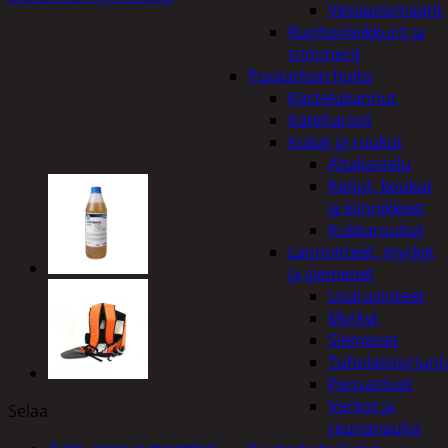
Vesiautomaatit
Ruohonleikkurit ja
trimmerit
Puutarhan hoito
Kastelukannut
Kateharsot
Kukat ja ruukut
Altakastelu
Ketjut, koukut
ja kiinnikkeet
Kukkaruukut
Lannoitteet, myrkyt
ja siemenet
Lisäravinteet
Myrkyt
Siemenet
Tuholaistorjunt
Pensastuet
Verkot ja
Selaa
reunanauha