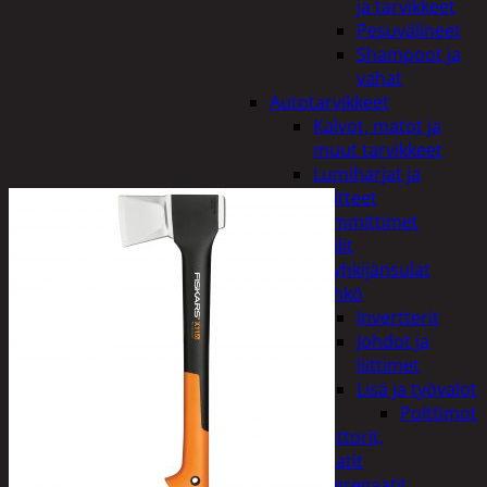
ja tarvikkeet
Pesuvälineet
Shampoot ja
vahat
Autotarvikkeet
Kalvot, matot ja
muut tarvikkeet
Lumiharjat ja
peitteet
Lämmittimet
Peilit
Pyyhkijänsulat
Sähkö
Invertterit
Johdot ja
liittimet
Lisä ja työvalot
Polttimot
Irtomoottorit,
aggregaatit
Aggregaatit