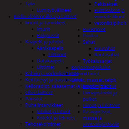
Talvi
Peltisakset
Lumityövälineet
Pulttisakset ja
Kodin elektroniikka ja laitteet
voimaleikkurit
Imurit ja tarvikkeet
vetoniittipihdit
Imurit
Puristimet
Pölypussit
Puukot
Kaapelit ja johdot
Sahat
Äänikaapelit
Puusahat
Liittimet
Rautasahat
Datakaapelit
Työkalusarjat
Liittimet
Korjaamotyökalut
Kahvin ja vedenkeittimet
Lämmittimet
Keittolevyt ja paistoraudat
Liimat, massat, teipit
Kelloradiot, sääasemat ja lämpömittarit
Köydet ja narut
Oheislaitteet
Liimapistoolit ja
Paristot
puikot
Puhelintarvikkeet
Liimat ja lukitteet
Johdot ja laturit
Rasvaprässit,
Kotelot ja telineet
massa ja
Tehosekoittimet
uretaanipistoolit