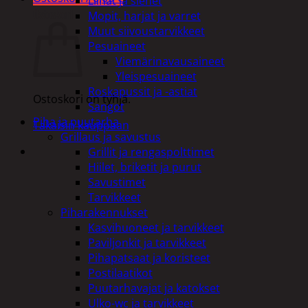
Liinat ja sienet
Ostoskori
Mopit, harjat ja varret
Muut siivoustarvikkeet
Pesuaineet
Viemärinavausaineet
Yleispesuaineet
Roskapussit ja -astiat
Ostoskori on tyhjä.
Sangot
Piha ja puutarha
Takaisin kauppaan
Grillaus ja savustus
Grillit ja rengaspolttimet
Hiilet, briketit ja purut
Savustimet
Tarvikkeet
Piharakennukset
Kasvihuoneet ja tarvikkeet
Paviljonkit ja tarvikkeet
Pihapatsaat ja koristeet
Postilaatikot
Puutarhavajat ja katokset
Ulko-wc ja tarvikkeet