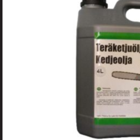
Tuotevalikoima
Poistotuotteet
Kausituotteet
Joulu
Joulu- ja kausivalot
Eläimet ja
tontut
Kyntteliköt
Valoketjut ja
kuusenvalot
Joulukoristeet
Kranssit ja
asetelmat
Tontut ja
muut
Joulutekstiilit
Paketointi
Marjastus
Talvi
Päivittäistavarat