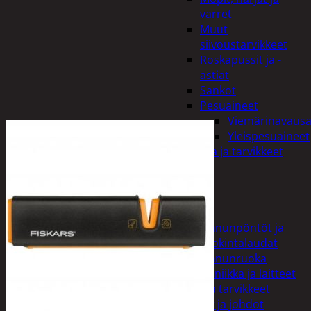
varret
Muut
siivoustarvikkeet
Roskapussit ja -
astiat
Sankot
Pesuaineet
Viemärinavausa
Yleispesuaineet
Eläintenruoka ja tarvikkeet
Jyrsijät
Kissat
Koirat
Linnut
Linnunpöntöt ja
ruokintalaudat
Linnunruoka
Kodin elektroniikka ja laitteet
Imurit ja tarvikkeet
Kaapelit ja johdot