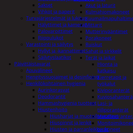
Sakset
Akut ja laturit
Vihkot ja paperit
Kulmahiomakoneet
Turvajärjestelmät ja lukitus
Kuumailmapuhaltim
Hälyttimet ja kamerat
Mittarit
Palovaroittimet
Mutterinvääntimet
Riippulukot
Porakoneet
Varastointi ja säilytys
Ruiskut
Hyllyt ja -kannattimet
Sahat ja sirkkelit
Säilytyslaatikot
Terät ja laikat
Päivittäistavarat
Hionta ja
Apuvälineet
katkaisu
Hengityssuojaimet ja desinfiointi
Kierretapit ja
Henkilökohtainen hygienia
työkalut
Aurinkorasvat
Kiviporanterät
Deodorantit
Kuviosahanterä
Hammashygienia tuotteet
Lasi- ja
Hiustenhoito
tiiliporanterät
Hiusharjat ja muotoilutuotteet
Metalliporanter
Hiuspinnit ja lenkit
Monitoimikone
Hiusten ja parranleikkuukoneet
terät