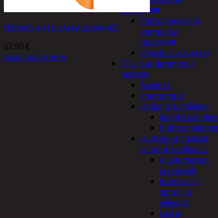
Lisälaitteet
Polttoainesäiliöt,
FISKARS S X11 HALKAISUKIRVES
pumput ja
tarvikkeet
62,90
€
Vinssit ja varusteet
Lisää ostoskoriin
Öljyt, suodattimet ja
nesteet
Avaimet
Imupumput
Letkut ja tarvikkeet
Jäähdyttäjänlet
Polttoaineletku
Liuottimet, massat,
ja muut kemikaalit
Alustamassat
ja pakkelit
Kemikaalit,
sprayt ja
silikonit
Lasi ja