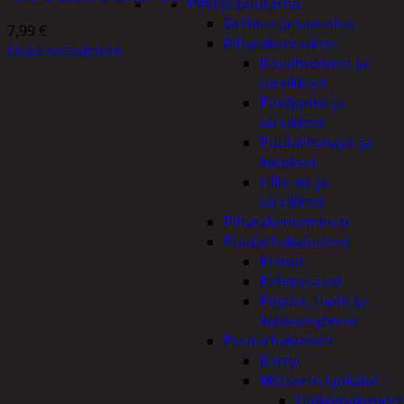
Piha ja puutarha
Grillaus ja savustus
7,99
€
Piharakennukset
Lisää ostoskoriin
Kasvihuoneet ja
tarvikkeet
Paviljonkit ja
tarvikkeet
Puutarhavajat ja
katokset
Ulko-wc ja
tarvikkeet
Piharakentaminen
Puutarhakalusteet
Keinut
Pehmusteet
Pöydät, tuolit ja
kalusteryhmät
Puutarhakoneet
Kärryt
Metsurin työkalut
Halkomakoneet