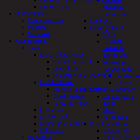
Tuurnat,
Linnunruoka
meistit ja
Elintarvikkeet
piirtopuikot
Keksit ja piparit
Käsihöylät
Makeiset
Lyöntityökalut
Mausteet
Taltat
Kausituotteet
Tuurnat,
Joulu
meistit ja
Joulu- ja kausivalot
piirtopuikot
Eläimet ja tontut
Vasarat ja
Kyntteliköt
sorkkaraudat
Valoketjut ja kuusenvalot
Sorkkarau
Joulukoristeet
Vasarat
Kranssit ja asetelmat
Mittaus ja merkintä
Oksakoristeet
Linjalangat ja
Tontut ja muut
kynät
Joulumakeiset
Mitat
Joulutekstiilit
Vatupassit
Kuuset ja valopuut
Pihdit ja leikkurit
Paketointi
Lukkopihdit
Marjastus
Lukkorengaspih