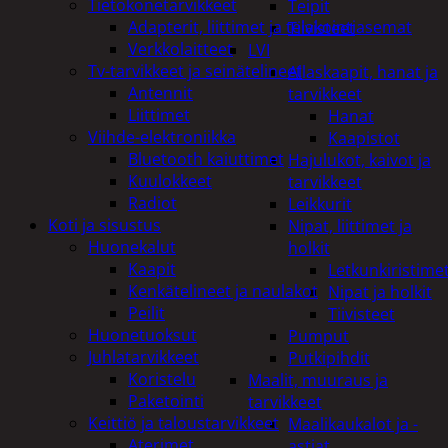
Tietokonetarvikkeet
Teipit
Adapterit, liittimet ja telakointiasemat
Tiivisteet
Verkkolaitteet
LVI
Tv-tarvikkeet ja seinätelineet
Allaskaapit, hanat ja
Antennit
tarvikkeet
Liittimet
Hanat
Viihde-elektroniikka
Kaapistot
Bluetooth kaiuttimet
Hajulukot, kaivot ja
Kuulokkeet
tarvikkeet
Radiot
Leikkurit
Koti ja sisustus
Nipat, liittimet ja
Huonekalut
holkit
Kaapit
Letkunkiristime
Kenkätelineet ja naulakot
Nipat ja holkit
Peilit
Tiivisteet
Huonetuoksut
Pumput
Juhlatarvikkeet
Putkipihdit
Koristelu
Maalit, muuraus ja
Paketointi
tarvikkeet
Keittiö ja taloustarvikkeet
Maalikaukalot ja -
Aterimet
astiat