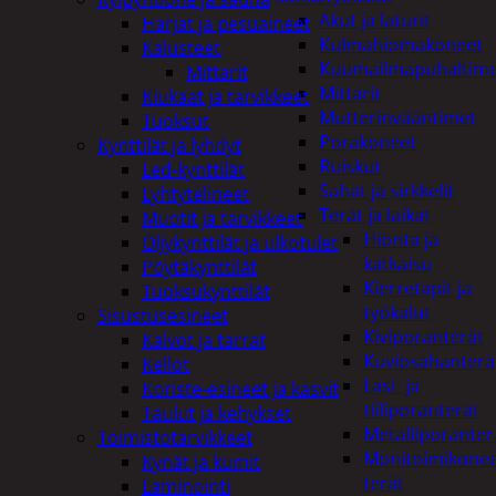
Akut ja laturit
Harjat ja pesuaineet
Kulmahiomakoneet
Kalusteet
Kuumailmapuhaltim
Mittarit
Mittarit
Kiukaat ja tarvikkeet
Mutterinvääntimet
Tuoksut
Porakoneet
Kynttilät ja lyhdyt
Ruiskut
Led-kynttilät
Sahat ja sirkkelit
Lyhtytelineet
Terät ja laikat
Muotit ja tarvikkeet
Hionta ja
Öljykynttilät ja ulkotulet
katkaisu
Pöytäkynttilät
Kierretapit ja
Tuoksukynttilät
työkalut
Sisustusesineet
Kiviporanterät
Kalvot ja tarrat
Kuviosahanterä
Kellot
Lasi- ja
Koriste-esineet ja kasvit
tiiliporanterät
Taulut ja kehykset
Metalliporanter
Toimistotarvikkeet
Monitoimikone
Kynät ja kumit
terät
Laminointi