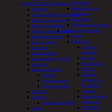
tarvikkeet
Keittiö ja taloustarvikkeet
Maaliruiskut ja
Aterimet
tarvikkeet
Juomapullot ja termokset
Naulaimet
Kannut ja kanisterit
Pulttipyssyt ja räikät
Kattaustarvikkeet
Rakennusmateriaalit
Kauhat, lastat ja sudit
Listat
Kertakäyttöastiat
Pienrauta
Lasit ja mukit
Lukot ja
Lautaset
hakaset
Leikkuulaudat
Koukut
Leivinpaperit ja foliot
Kalustejalat
Leivonta
Kulmat
Padat ja kattilat
Sakkelit,
Kattilat
pylpyrät ja
Paistinpannut
tarvikkeet
Vuoat ja padat
Saranat
Säilöntä
Vaijerilukot ja
Tiskaus
klemmarit
Astianpesuaineet
Vetimet ja
vaa'at