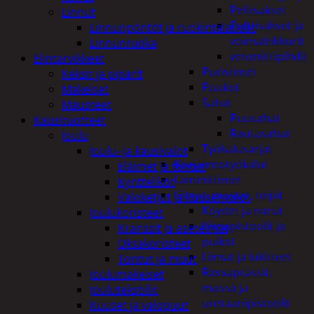
Peltisakset
Linnut
Pulttisakset ja
Linnunpöntöt ja ruokintalaudat
voimaleikkurit
Linnunruoka
vetoniittipihdit
Elintarvikkeet
Puristimet
Keksit ja piparit
Puukot
Makeiset
Sahat
Mausteet
Puusahat
Kausituotteet
Rautasahat
Joulu
Työkalusarjat
Joulu- ja kausivalot
Korjaamotyökalut
Eläimet ja tontut
Lämmittimet
Kyntteliköt
Liimat, massat, teipit
Valoketjut ja kuusenvalot
Köydet ja narut
Joulukoristeet
Liimapistoolit ja
Kranssit ja asetelmat
puikot
Oksakoristeet
Liimat ja lukitteet
Tontut ja muut
Rasvaprässit,
Joulumakeiset
massa ja
Joulutekstiilit
uretaanipistoolit
Kuuset ja valopuut