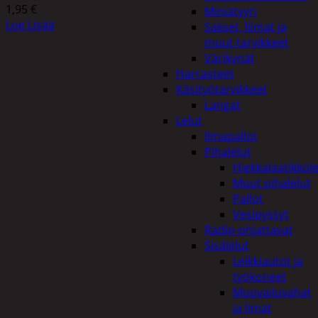
1,95
€
Miniatyyri
Lue Lisää
Sakset, liimat ja
muut tarvikkeet
Värikynät
Harrasteet
Käsityötarvikkeet
Langat
Lelut
Ilmapallot
Pihalelut
Hiekkalaatikkole
Muut pihalelut
Pallot
Vesipyssyt
Radio-ohjattavat
Sisälelut
Leikkiautot ja
työkoneet
Muovailuvahat
ja limat