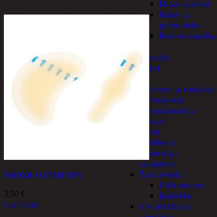
Muut sisälelut
Nuket ja
pehmolelut
Rakennuspalika
Pelit
Polkupyöräily
Lukot
Retkeily
Keittimet ja ruokailu
Kylmälaukut
Makuupussit ja
alustat
Teltat
Urheiluvälineet
Kypärät ja
suojaimet
Talviurheilu
RAKKOLAASTARI 5KPL
Hiihtäminen
3,50
€
Jääkiekko
Lue Lisää
Vesiurheilu ja