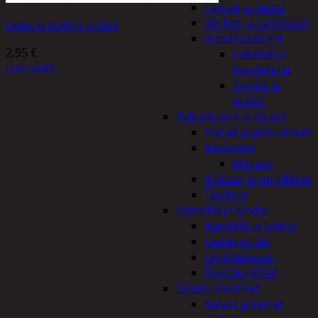
Tyynyt ja peitot
Verhot ja tarvikkeet
ORAL-B SUPER FLOSS
Vuodevaatteet
2,95
€
Lakanat ja
Lue Lisää
tyynynlinat
Tyynyt ja
peitot
Kylpyhuone ja sauna
Harjat ja pesuaineet
Kalusteet
Mittarit
Kiukaat ja tarvikkeet
Tuoksut
Kynttilät ja lyhdyt
Kynttilät ja lyhdyt
Led-kynttilät
Lyhtytelineet
Pöytäkynttilät
Sisustusesineet
Kalvot ja tarrat