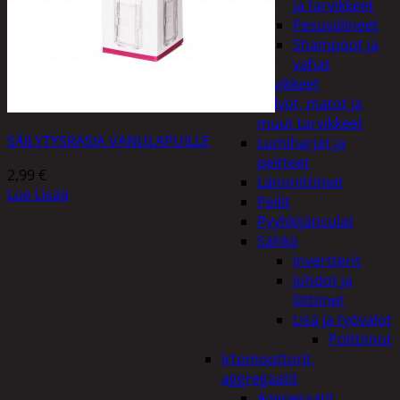
ja tarvikkeet
Pesuvälineet
Shampoot ja
vahat
Autotarvikkeet
Kalvot, matot ja
muut tarvikkeet
SÄILYTYSRASIA VANULAPUILLE
Lumiharjat ja
peitteet
2,99
€
Lämmittimet
Lue Lisää
Peilit
Pyyhkijänsulat
Sähkö
Invertterit
Johdot ja
liittimet
Lisä ja työvalot
Polttimot
Irtomoottorit,
aggregaatit
Aggregaatit