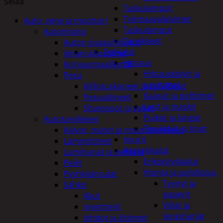
Selaa
Taskulamput
Työmaavalaisimet
Auto, vene ja moottori
Taskulamput
Autonhoito
Tarvikkeet
Auton sisäpuhdistus
Työkalut
ilmanraikastimet
Hitsaus
Korjausmaalikynät
Hitsauskolvit ja
Pesu
suuttimet
Kiillotuskoneet ja tarvikkeet
Kaasut ja polttimet
Pesuvälineet
Lasit ja maskit
Shampoot ja vahat
Puikot ja langat
Autotarvikkeet
Tinakolvit ja tinat
Kalvot, matot ja muut tarvikkeet
Imurit
Lämmittimet
Käsityökalut
Lumiharjat ja peitteet
Erikoistyökalut
Peilit
Hionta ja puhdistus
Pyyhkijänsulat
Tyynyt ja
Sähkö
paperit
Akut
Viilat ja
invertterit
teräsharjat
Johdot ja liittimet