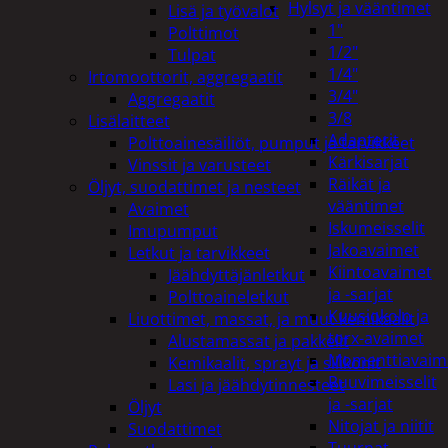
Hylsyt ja vääntimet
Lisä ja työvalot
1"
Polttimot
1/2"
Tulpat
1/4"
Irtomoottorit, aggregaatit
3/4"
Aggregaatit
3/8
Lisälaitteet
Adapterit
Polttoainesäiliöt, pumput ja tarvikkeet
Kärkisarjat
Vinssit ja varusteet
Räikät ja
Öljyt, suodattimet ja nesteet
vääntimet
Avaimet
Iskumeisselit
Imupumput
Jakoavaimet
Letkut ja tarvikkeet
Kiintoavaimet
Jäähdyttäjänletkut
ja -sarjat
Polttoaineletkut
Kuusiokolo ja
Liuottimet, massat, ja muut kemikaalit
torx-avaimet
Alustamassat ja pakkelit
Momenttiavaim
Kemikaalit, sprayt ja silikonit
Ruuvimeisselit
Lasi ja jäähdytinnesteet
ja -sarjat
Öljyt
Nitojat ja niitit
Suodattimet