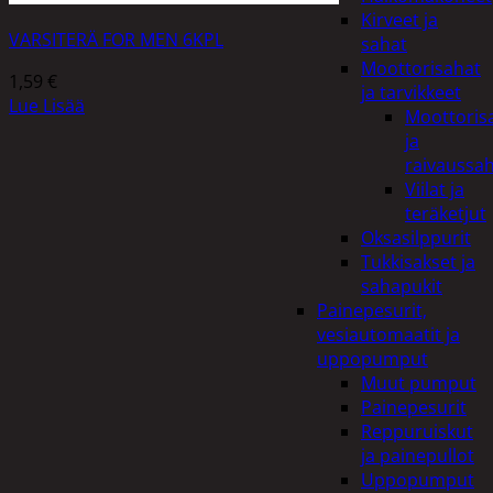
Kirveet ja
VARSITERÄ FOR MEN 6KPL
sahat
Moottorisahat
1,59
€
ja tarvikkeet
Lue Lisää
Moottoris
ja
raivaussa
Viilat ja
teräketjut
Oksasilppurit
Tukkisakset ja
sahapukit
Painepesurit,
vesiautomaatit ja
uppopumput
Muut pumput
Painepesurit
Reppuruiskut
ja painepullot
Uppopumput