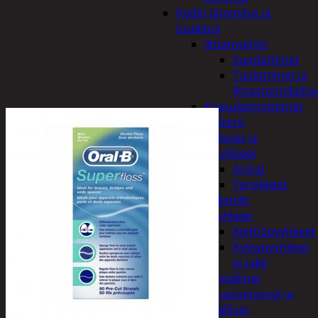
Kodin lämmitys ja
tuuletus
Ilmanvaihto
Suodattimet
Tuulettimet ja
Ilmastointilaitte
Kaasulämmittimet
Patterit
Tulisijat ja
tarvikkeet
Arinat
Tarvikkeet
Kodintekstiilit
Pyyhkeet
Keittiöpyyhkeet
Kylpypyyhkeet
ja takit
Pöytäliinat
Sisustustyynyt ja
päälliset