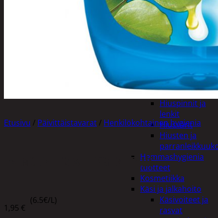
Apuvälineet
Hengityssuojaimet ja
desinfiointi
Henkilökohtainen
hygienia
Deodorantit
Hiustenhoito
Hiusharjat ja
muotoilutuotte
Hiuspinnit ja
lenkit
Etusivu
/
Päivittäistavarat
/
Henkilökohtainen hygienia
Hiusvärit
Hiusten ja
parranleikkuuk
Hammashygienia
PALMOLIVE FRESH HYGIENE PLUS
tuotteet
Kosmetiikka
Käsi ja jalkahoito
Käsivoiteet ja
(6.5€/L)
1,95
€
rasvat