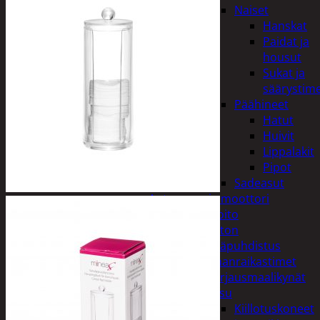
Naiset
Hanskat
Paidat ja
housut
Sukat ja
säärystim
Päähineet
Hatut
Huivit
Lippalakit
Pipot
Sadeasut
Auto, vene ja moottori
Autonhoito
Auton
sisäpuhdistus
Ilmanraikastimet
Korjausmaalikynät
Pesu
Kiillotuskoneet