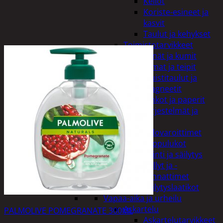
Kellot
Koriste-esineet ja
kasvit
Taulut ja kehykset
Toimistotarvikkeet
Kynät ja kumit
Liimat ja teipit
Muistitaulut ja
magneetit
Vihkot ja paperit
Turvajärjestelmät ja
lukitus
Palovaroittimet
Riippulukot
Varastointi ja säilytys
Hyllyt ja -
kannattimet
Säilytyslaatikot
Vapaa-aika ja urheilu
Askartelu
PALMOLIVE POMEGRANATE 300ML
Askartelutarvikkeet