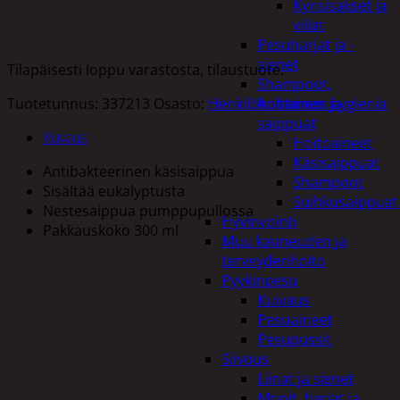
Kynsisakset ja
viilat
Pesuharjat ja -
sienet
Tilapäisesti loppu varastosta, tilaustuote.
Shampoot,
Tuotetunnus:
337213
Osasto:
Henkilökohtainen hygienia
hoitaineet ja
saippuat
Kuvaus
Hoitoaineet
Käsisaippuat
Antibakteerinen käsisaippua
Shampoot
Sisältää eukalyptusta
Suihkusaippuat
Nestesaippua pumppupullossa
Hyvinvointi
Pakkauskoko 300 ml
Muu kauneuden ja
terveydenhoito
Pyykinpesu
Kuivaus
Tutustu myös
Pesuaineet
Pesupussit
Siivous
Liinat ja sienet
Mopit, harjat ja