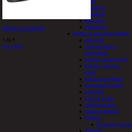
Peilit
Huonetuoksut
Juhlatarvikkeet
Koristelu
Paketointi
MINEAS JALKARASPI
Keittiö ja taloustarvikkeet
1,40
€
Aterimet
Lue Lisää
Juomapullot ja
termokset
Kannut ja kanisterit
Kauhat, lastat ja
sudit
Kattaustarvikkeet
Kertakäyttöastiat
Lautaset
Lasit ja mukit
Leikkuulaudat
Padat ja kattilat
Tiskaus
Astianpesuaine
Säilöntä