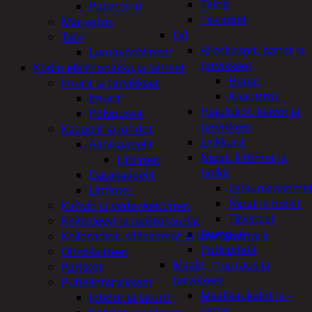
Teipit
Paketointi
Tiivisteet
Marjastus
LVI
Talvi
Allaskaapit, hanat ja
Lumityövälineet
tarvikkeet
Kodin elektroniikka ja laitteet
Hanat
Imurit ja tarvikkeet
Kaapistot
Imurit
Hajulukot, kaivot ja
Pölypussit
tarvikkeet
Kaapelit ja johdot
Leikkurit
Äänikaapelit
Nipat, liittimet ja
Liittimet
holkit
Datakaapelit
Letkunkiristime
Liittimet
Nipat ja holkit
Kahvin ja vedenkeittimet
Tiivisteet
Keittolevyt ja paistoraudat
Pumput
Kelloradiot, sääasemat ja lämpömittarit
Putkipihdit
Oheislaitteet
Maalit, muuraus ja
Paristot
tarvikkeet
Puhelintarvikkeet
Maalikaukalot ja -
Johdot ja laturit
astiat