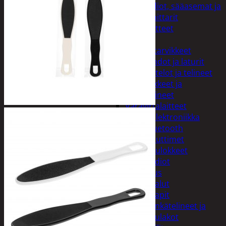
Kelloradiot, sääasemat ja
lämpömittarit
Oheislaitteet
Paristot
Puhelintarvikkeet
Johdot ja laturit
Kotelot ja telineet
Tv-tarvikkeet ja
seinätelineet
Varavirtalaitteet
Viihde-elektroniikka
Bluetooth
kaiuttimet
Kuulokkeet
Radiot
Koti ja sisustus
Huonekalut
Kaapit
Kenkätelineet ja
naulakot