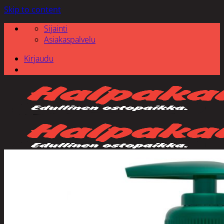
Skip to content
Sijainti
Asiakaspalvelu
Kirjaudu
Etsi: