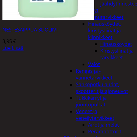
jäähdytinnestee
Öljyt
Perävaunutarvikkeet
Hinausköydet,
NESTESAIPPUA 3L OLIIVI
kiristysliinat ja
kiinnikkeet
3,95
€
Hinausköydet
Lue Lisää
Kiristysliinat ja
tarvikkeet
Valot
Rengas ja -
vannetarvikkeet
Sähköpotkulaudat,
skootterit ja ajoneuvot
Tukkikärryt ja
juontopulkat
Veneet ja
veneilytarvikkeet
Airot ja melat
Perämoottorit