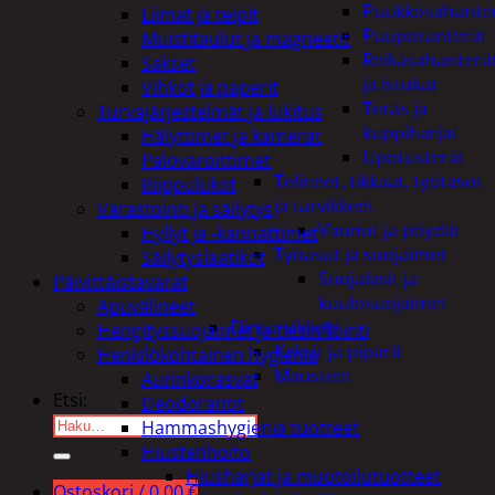
Puukkosahante
Liimat ja teipit
Puuporanterät
Muistitaulut ja magneetit
Reikäsahanterä
Sakset
ja istukat
Vihkot ja paperit
Teräs ja
Turvajärjestelmät ja lukitus
kuppiharjat
Hälyttimet ja kamerat
Upotusterät
Palovaroittimet
Telineet, tikkaat, työtasot
Riippulukot
ja tarvikkeet
Varastointi ja säilytys
Vaunut ja pöydät
Hyllyt ja -kannattimet
Työasut ja suojaimet
Säilytyslaatikot
Suojalasit ja
Päivittäistavarat
kuulosuojaimet
Apuvälineet
Elintarvikkeet
Hengityssuojaimet ja desinfiointi
Keksit ja piparit
Henkilökohtainen hygienia
Mausteet
Aurinkorasvat
Etsi:
Deodorantit
Hammashygienia tuotteet
Hiustenhoito
Hiusharjat ja muotoilutuotteet
Ostoskori /
0,00
€