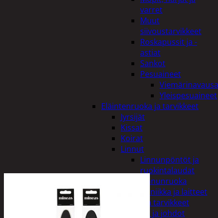
varret
Muut
siivoustarvikkeet
Roskapussit ja -
astiat
Sankot
Pesuaineet
Viemärinavausa
Yleispesuaineet
Eläintenruoka ja tarvikkeet
Jyrsijät
Kissat
Koirat
Linnut
Linnunpöntöt ja
ruokintalaudat
Linnunruoka
Kodin elektroniikka ja laitteet
Imurit ja tarvikkeet
Kaapelit ja johdot