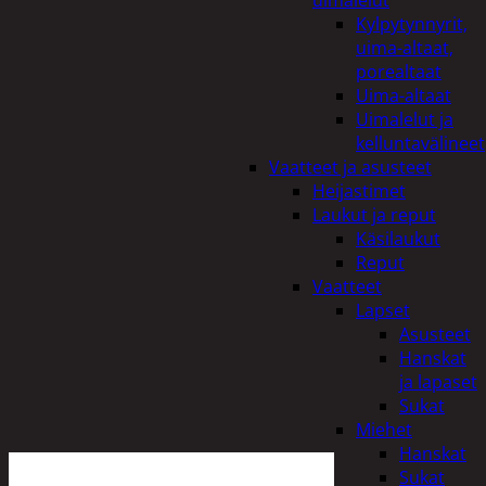
uimalelut
Kylpytynnyrit,
uima-altaat,
porealtaat
Uima-altaat
Uimalelut ja
kelluntavälineet
Vaatteet ja asusteet
Heijastimet
Laukut ja reput
Käsilaukut
Reput
Vaatteet
Lapset
Asusteet
Hanskat
ja lapaset
Sukat
Miehet
Hanskat
Sukat