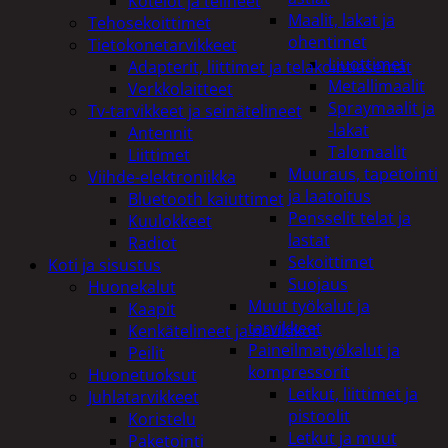
Kotelot ja telineet
Maalit, lakat ja
Tehosekoittimet
ohentimet
Tietokonetarvikkeet
Liuottimet
Adapterit, liittimet ja telakointiasemat
Metallimaalit
Verkkolaitteet
Spraymaalit ja
Tv-tarvikkeet ja seinätelineet
-lakat
Antennit
Talomaalit
Liittimet
Muuraus, tapetointi
Viihde-elektroniikka
ja laatoitus
Bluetooth kaiuttimet
Pensselit telat ja
Kuulokkeet
lastat
Radiot
Sekoittimet
Koti ja sisustus
Suojaus
Huonekalut
Muut työkalut ja
Kaapit
tarvikkeet
Kenkätelineet ja naulakot
Paineilmatyökalut ja
Peilit
kompressorit
Huonetuoksut
Letkut, liittimet ja
Juhlatarvikkeet
pistoolit
Koristelu
Letkut ja muut
Paketointi