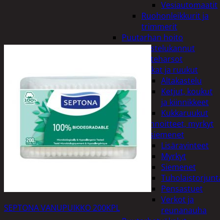
Vesiautomaatit
Ruohonleikkurit ja
trimmerit
Puutarhan hoito
Kastelukannut
Kateharsot
Kukat ja ruukut
Altakastelu
Ketjut, koukut
ja kiinnikkeet
Kukkaruukut
Lannoitteet, myrkyt
ja siemenet
Lisäravinteet
Myrkyt
Siemenet
Tuholaistorjunt
Pensastuet
Verkot ja
SEPTONA VANUPUIKKO 200KPL
reunanauha