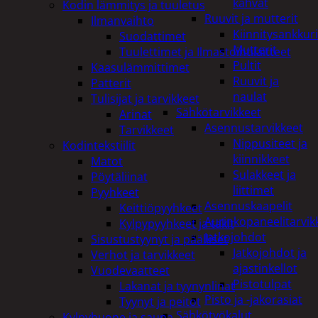
kahvat
Kodin lämmitys ja tuuletus
Ruuvit ja mutterit
Ilmanvaihto
Kiinnitysankkuri
Suodattimet
Mutterit
Tuulettimet ja Ilmastointilaitteet
Pultit
Kaasulämmittimet
Ruuvit ja
Patterit
naulat
Tulisijat ja tarvikkeet
Sähkötarvikkeet
Arinat
Asennustarvikkeet
Tarvikkeet
Nippusiteet ja
Kodintekstiilit
kiinnikkeet
Matot
Sulakkeet ja
Pöytäliinat
liittimet
Pyyhkeet
Asennuskaapelit
Keittiöpyyhkeet
Aurinkopaneelitarvik
Kylpypyyhkeet ja takit
Jatkojohdot
Sisustustyynyt ja päälliset
Jatkojohdot ja
Verhot ja tarvikkeet
ajastinkellot
Vuodevaatteet
Pistotulpat
Lakanat ja tyynynlinat
Pisto ja -jakorasiat
Tyynyt ja peitot
Sähkötyökalut
Kylpyhuone ja sauna