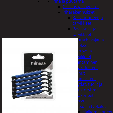
Piha ja puutarha
Grillaus ja savustus
Piharakennukset
Kasvihuoneet ja
tarvikkeet
Paviljonkit ja
tarvikkeet
Puutarhavajat ja
katokset
Ulko-wc ja
tarvikkeet
Piharakentaminen
Puutarhakalusteet
Keinut
Pehmusteet
Pöydät, tuolit ja
kalusteryhmät
Puutarhakoneet
Kärryt
Metsurin työkalut
Halkomakoneet