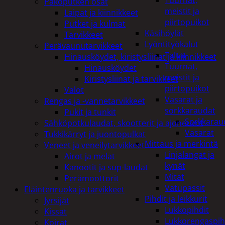
Tuurnat,
Pakoputken osat
meistit ja
Laipat ja kiinnikkeet
piirtopuikot
Putket ja kulmat
Käsihöylät
Tarvikkeet
Lyöntityökalut
Perävaunutarvikkeet
Taltat
Hinausköydet, kiristysliinat ja kiinnikkeet
Tuurnat,
Hinausköydet
meistit ja
Kiristysliinat ja tarvikkeet
piirtopuikot
Valot
Vasarat ja
Rengas ja -vannetarvikkeet
sorkkaraudat
Pukit ja tunkit
Sorkkarau
Sähköpotkulaudat, skootterit ja ajoneuvot
Vasarat
Tukkikärryt ja juontopulkat
Mittaus ja merkintä
Veneet ja veneilytarvikkeet
Linjalangat ja
Airot ja melat
kynät
Kanootit ja sup-laudat
Mitat
Perämoottorit
Vatupassit
Eläintenruoka ja tarvikkeet
Pihdit ja leikkurit
Jyrsijät
Lukkopihdit
Kissat
Lukkorengaspih
Koirat