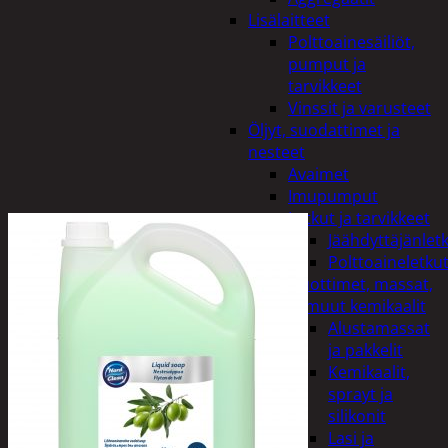
Lisälaitteet
Polttoainesäiliöt,
pumput ja
tarvikkeet
Vinssit ja varusteet
Öljyt, suodattimet ja
nesteet
Avaimet
Imupumput
Letkut ja tarvikkeet
Jäähdyttäjänlet
Polttoaineletku
Liuottimet, massat,
ja muut kemikaalit
Alustamassat
ja pakkelit
Kemikaalit,
sprayt ja
silikonit
Lasi ja