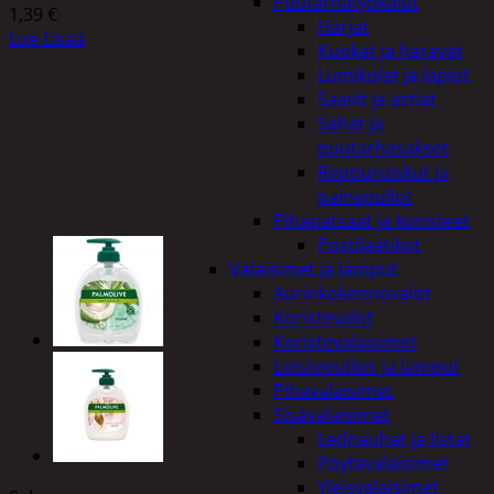
Puutarhatyökalut
1,39
€
Harjat
Lue Lisää
Kuokat ja haravat
Lumikolat ja lapiot
Saavit ja astiat
Sahat ja
puutarhasakset
Reppuruiskut ja
painepullot
Pihapatsaat ja koristeet
Postilaatikot
Valaisimet ja lamput
Aurinkokennovalot
Koristevalot
Koristevalaisimet
Loisteputket ja lamput
Pihavalaisimet
Sisävalaisimet
Lednauhat ja listat
Pöytävalaisimet
Yleisvalaisimet