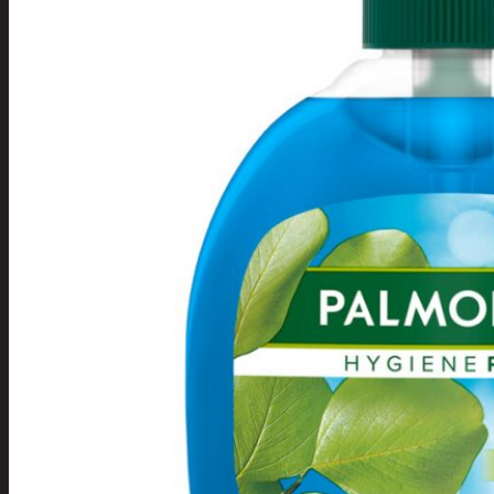
Tuotevalikoima
Poistotuotteet
Kausituotteet
Joulu
Joulu- ja kausivalot
Eläimet ja
tontut
Kyntteliköt
Valoketjut ja
kuusenvalot
Joulukoristeet
Kranssit ja
asetelmat
Tontut ja
muut
Joulutekstiilit
Paketointi
Marjastus
Talvi
Päivittäistavarat