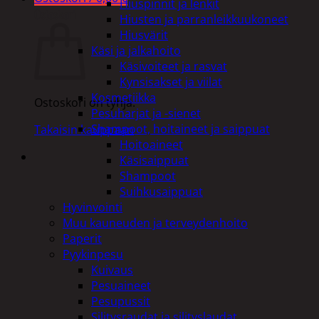
Hiuspinnit ja lenkit
Ostoskori
Hiusten ja parranleikkuukoneet
Hiusvärit
Käsi ja jalkahoito
Käsivoiteet ja rasvat
Kynsisakset ja viilat
Kosmetiikka
Ostoskori on tyhjä.
Pesuharjat ja -sienet
Shampoot, hoitaineet ja saippuat
Takaisin kauppaan
Hoitoaineet
Käsisaippuat
Shampoot
Suihkusaippuat
Hyvinvointi
Muu kauneuden ja terveydenhoito
Paperit
Pyykinpesu
Kuivaus
Pesuaineet
Pesupussit
Silitysraudat ja silityslaudat