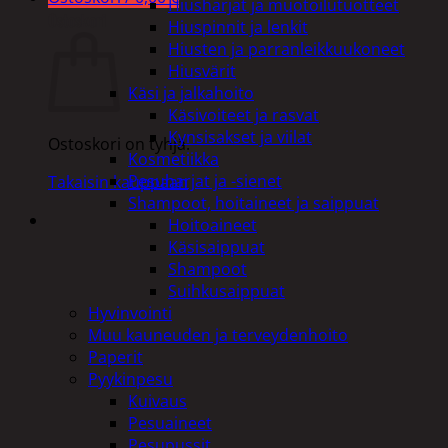
Hiusharjat ja muotoilutuotteet
Ostoskori
Hiuspinnit ja lenkit
Hiusten ja parranleikkuukoneet
Hiusvärit
Käsi ja jalkahoito
Käsivoiteet ja rasvat
Kynsisakset ja viilat
Ostoskori on tyhjä.
Kosmetiikka
Pesuharjat ja -sienet
Takaisin kauppaan
Shampoot, hoitaineet ja saippuat
Hoitoaineet
Käsisaippuat
Shampoot
Suihkusaippuat
Hyvinvointi
Muu kauneuden ja terveydenhoito
Paperit
Pyykinpesu
Kuivaus
Pesuaineet
Pesupussit