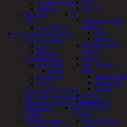
Teipit
Kuuset ja valopuut
Tiivisteet
Paketointi
LVI
Marjastus
Allaskaapit, hanat ja
Talvi
tarvikkeet
Lumityövälineet
Hanat
Kodin elektroniikka ja laitteet
Kaapistot
Imurit ja tarvikkeet
Hajulukot, kaivot ja
Imurit
tarvikkeet
Pölypussit
Leikkurit
Kaapelit ja johdot
Nipat, liittimet ja
Äänikaapelit
holkit
Liittimet
Letkunkiristime
Datakaapelit
Nipat ja holkit
Liittimet
Tiivisteet
Kahvin ja vedenkeittimet
Pumput
Keittolevyt ja paistoraudat
Putkipihdit
Kelloradiot, sääasemat ja lämpömittarit
Maalit, muuraus ja
Oheislaitteet
tarvikkeet
Paristot
Maalikaukalot ja -
Puhelintarvikkeet
astiat