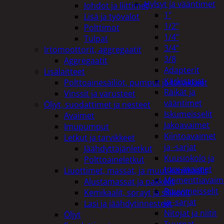
Hylsyt ja vääntimet
Johdot ja liittimet
1"
Lisä ja työvalot
1/2"
Polttimot
1/4"
Tulpat
3/4"
Irtomoottorit, aggregaatit
3/8
Aggregaatit
Adapterit
Lisälaitteet
Kärkisarjat
Polttoainesäiliöt, pumput ja tarvikkeet
Räikät ja
Vinssit ja varusteet
vääntimet
Öljyt, suodattimet ja nesteet
Iskumeisselit
Avaimet
Jakoavaimet
Imupumput
Kiintoavaimet
Letkut ja tarvikkeet
ja -sarjat
Jäähdyttäjänletkut
Kuusiokolo ja
Polttoaineletkut
torx-avaimet
Liuottimet, massat, ja muut kemikaalit
Momenttiavaim
Alustamassat ja pakkelit
Ruuvimeisselit
Kemikaalit, sprayt ja silikonit
ja -sarjat
Lasi ja jäähdytinnesteet
Nitojat ja niitit
Öljyt