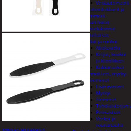
Vesiautomaatit
Ruohonleikkurit ja
trimmerit
Puutarhan hoito
Kastelukannut
Kateharsot
Kukat ja ruukut
Altakastelu
Ketjut, koukut
ja kiinnikkeet
Kukkaruukut
Lannoitteet, myrkyt
ja siemenet
Lisäravinteet
Myrkyt
Siemenet
Tuholaistorjunt
Pensastuet
Verkot ja
reunanauha
MINEAS JALKARASPI