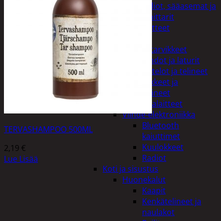
Kelloradiot, sääasemat ja
lämpömittarit
Oheislaitteet
Paristot
Puhelintarvikkeet
Johdot ja laturit
Kotelot ja telineet
Tv-tarvikkeet ja
seinätelineet
Varavirtalaitteet
Viihde-elektroniikka
Bluetooth
TERVASHAMPOO 500ML
kaiuttimet
Kuulokkeet
2,19
€
Radiot
Lue Lisää
Koti ja sisustus
Huonekalut
Kaapit
Kenkätelineet ja
naulakot