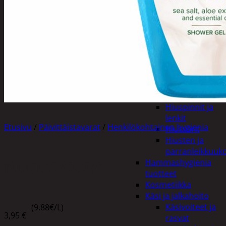
Apuvälineet
Hengityssuojaimet ja
desinfiointi
Henkilökohtainen
hygienia
Deodorantit
Hiustenhoito
Hiusharjat ja
muotoilutuotte
Hiuspinnit ja
lenkit
Etusivu
/
Päivittäistavarat
/
Henkilökohtainen hygienia
Hiusvärit
Hiusten ja
parranleikkuuk
Hammashygienia
PALMOLIVE WELNESS
tuotteet
Kosmetiikka
Käsi ja jalkahoito
Käsivoiteet ja
(9.88€/L)
3,95
€
rasvat