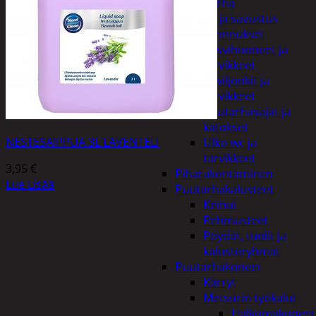
Piha ja puutarha
Grillaus ja savustus
Piharakennukset
Kasvihuoneet ja
tarvikkeet
Paviljonkit ja
tarvikkeet
Puutarhavajat ja
katokset
NESTESAIPPUA 3L LAVENTELI
Ulko-wc ja
tarvikkeet
3,95
€
Piharakentaminen
Lue Lisää
Puutarhakalusteet
Keinut
Pehmusteet
Pöydät, tuolit ja
kalusteryhmät
Puutarhakoneet
Kärryt
Metsurin työkalut
Halkomakoneet