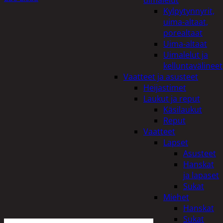
uimalelut
Kylpytynnyrit,
uima-altaat,
porealtaat
Uima-altaat
Uimalelut ja
kelluntavälineet
Vaatteet ja asusteet
Heijastimet
Laukut ja reput
Käsilaukut
Reput
Vaatteet
Lapset
Asusteet
Hanskat
ja lapaset
Sukat
Miehet
Hanskat
Sukat