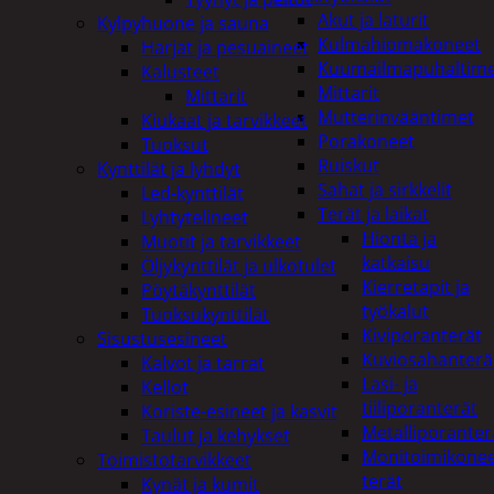
Akut ja laturit
Kylpyhuone ja sauna
Kulmahiomakoneet
Harjat ja pesuaineet
Kuumailmapuhaltim
Kalusteet
Mittarit
Mittarit
Mutterinvääntimet
Kiukaat ja tarvikkeet
Porakoneet
Tuoksut
Ruiskut
Kynttilät ja lyhdyt
Sahat ja sirkkelit
Led-kynttilät
Terät ja laikat
Lyhtytelineet
Hionta ja
Muotit ja tarvikkeet
katkaisu
Öljykynttilät ja ulkotulet
Kierretapit ja
Pöytäkynttilät
työkalut
Tuoksukynttilät
Kiviporanterät
Sisustusesineet
Kuviosahanterä
Kalvot ja tarrat
Lasi- ja
Kellot
tiiliporanterät
Koriste-esineet ja kasvit
Metalliporanter
Taulut ja kehykset
Monitoimikone
Toimistotarvikkeet
terät
Kynät ja kumit