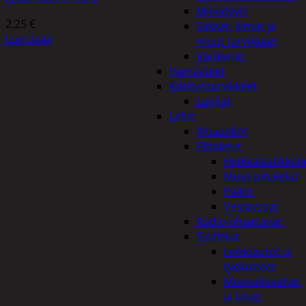
Miniatyyri
2,25
€
Sakset, liimat ja
Lue Lisää
muut tarvikkeet
Värikynät
Harrasteet
Käsityötarvikkeet
Langat
Lelut
Ilmapallot
Pihalelut
Hiekkalaatikkole
Muut pihalelut
Pallot
Vesipyssyt
Radio-ohjattavat
Sisälelut
Leikkiautot ja
työkoneet
Muovailuvahat
ja limat