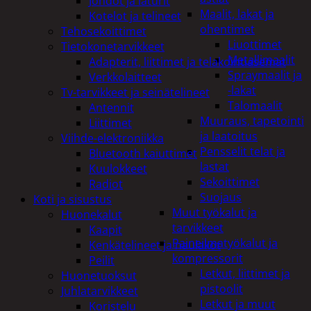
Johdot ja laturit
Maalit, lakat ja
Kotelot ja telineet
ohentimet
Tehosekoittimet
Liuottimet
Tietokonetarvikkeet
Metallimaalit
Adapterit, liittimet ja telakointiasemat
Spraymaalit ja
Verkkolaitteet
-lakat
Tv-tarvikkeet ja seinätelineet
Talomaalit
Antennit
Muuraus, tapetointi
Liittimet
ja laatoitus
Viihde-elektroniikka
Pensselit telat ja
Bluetooth kaiuttimet
lastat
Kuulokkeet
Sekoittimet
Radiot
Suojaus
Koti ja sisustus
Muut työkalut ja
Huonekalut
tarvikkeet
Kaapit
Paineilmatyökalut ja
Kenkätelineet ja naulakot
kompressorit
Peilit
Letkut, liittimet ja
Huonetuoksut
pistoolit
Juhlatarvikkeet
Letkut ja muut
Koristelu