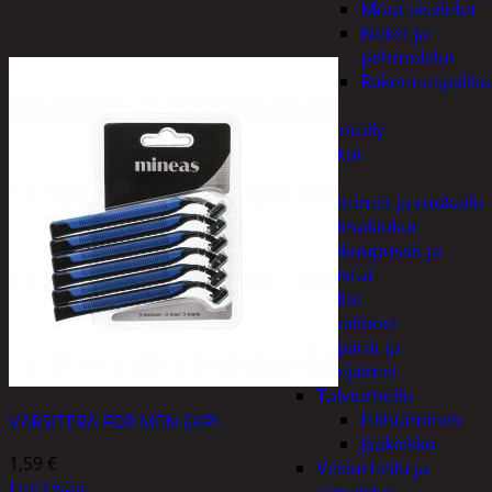
Muut sisälelut
Nuket ja
pehmolelut
Rakennuspalika
Pelit
Polkupyöräily
Lukot
Retkeily
Keittimet ja ruokailu
Kylmälaukut
Makuupussit ja
alustat
Teltat
Urheiluvälineet
Kypärät ja
suojaimet
Talviurheilu
Hiihtäminen
VARSITERÄ FOR MEN 6KPL
Jääkiekko
1,59
€
Vesiurheilu ja
Lue Lisää