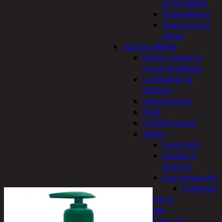
ja tarvikkeet
Pesuvälineet
Shampoot ja
vahat
Autotarvikkeet
Kalvot, matot ja
muut tarvikkeet
Lumiharjat ja
peitteet
Lämmittimet
Peilit
Pyyhkijänsulat
Sähkö
Invertterit
Johdot ja
liittimet
Lisä ja työvalot
Polttimot
Irtomoottorit,
aggregaatit
Aggregaatit