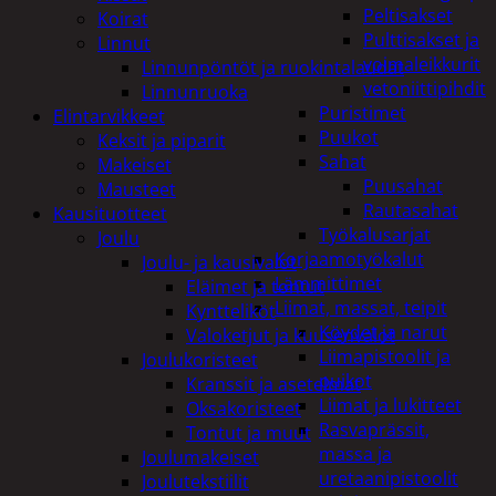
Peltisakset
Koirat
Pulttisakset ja
Linnut
voimaleikkurit
Linnunpöntöt ja ruokintalaudat
vetoniittipihdit
Linnunruoka
Puristimet
Elintarvikkeet
Puukot
Keksit ja piparit
Sahat
Makeiset
Puusahat
Mausteet
Rautasahat
Kausituotteet
Työkalusarjat
Joulu
Korjaamotyökalut
Joulu- ja kausivalot
Lämmittimet
Eläimet ja tontut
Liimat, massat, teipit
Kyntteliköt
Köydet ja narut
Valoketjut ja kuusenvalot
Liimapistoolit ja
Joulukoristeet
puikot
Kranssit ja asetelmat
Liimat ja lukitteet
Oksakoristeet
Rasvaprässit,
Tontut ja muut
massa ja
Joulumakeiset
uretaanipistoolit
Joulutekstiilit