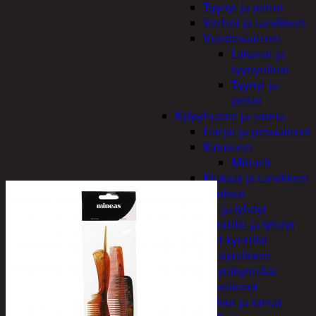
Tyynyt ja peitot
Verhot ja tarvikkeet
Vuodevaatteet
Lakanat ja
tyynynlinat
Tyynyt ja
peitot
Kylpyhuone ja sauna
Harjat ja pesuaineet
Kalusteet
Mittarit
Kiukaat ja tarvikkeet
Tuoksut
Kynttilät ja lyhdyt
Kynttilät ja lyhdyt
Led-kynttilät
Lyhtytelineet
Pöytäkynttilät
Sisustusesineet
Kalvot ja tarrat