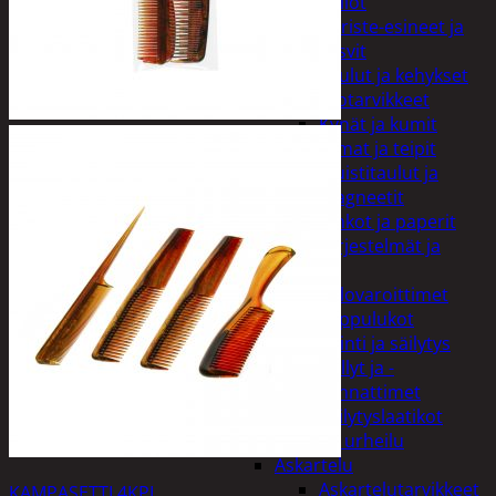
Kellot
Koriste-esineet ja
kasvit
Taulut ja kehykset
Toimistotarvikkeet
Kynät ja kumit
Liimat ja teipit
Muistitaulut ja
magneetit
Vihkot ja paperit
Turvajärjestelmät ja
lukitus
Palovaroittimet
Riippulukot
Varastointi ja säilytys
Hyllyt ja -
kannattimet
Säilytyslaatikot
Vapaa-aika ja urheilu
Askartelu
Askartelutarvikkeet
KAMPASETTI 4KPL