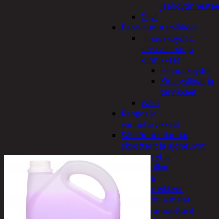
jäähdytinnestee
Öljyt
Perävaunutarvikkeet
Hinausköydet,
kiristysliinat ja
kiinnikkeet
Hinausköydet
Kiristysliinat ja
tarvikkeet
Valot
Rengas ja -
vannetarvikkeet
Sähköpotkulaudat,
skootterit ja ajoneuvot
Tukkikärryt ja
juontopulkat
Veneet ja
veneilytarvikkeet
Airot ja melat
Perämoottorit