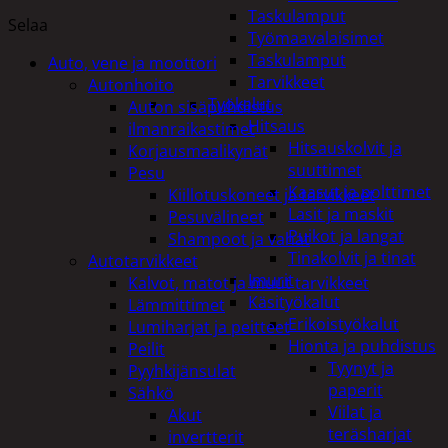
Taskulamput
Selaa
Työmaavalaisimet
Taskulamput
Auto, vene ja moottori
Tarvikkeet
Autonhoito
Työkalut
Auton sisäpuhdistus
Hitsaus
ilmanraikastimet
Hitsauskolvit ja
Korjausmaalikynät
suuttimet
Pesu
Kaasut ja polttimet
Kiillotuskoneet ja tarvikkeet
Lasit ja maskit
Pesuvälineet
Puikot ja langat
Shampoot ja vahat
Tinakolvit ja tinat
Autotarvikkeet
Imurit
Kalvot, matot ja muut tarvikkeet
Käsityökalut
Lämmittimet
Erikoistyökalut
Lumiharjat ja peitteet
Hionta ja puhdistus
Peilit
Tyynyt ja
Pyyhkijänsulat
paperit
Sähkö
Viilat ja
Akut
teräsharjat
invertterit