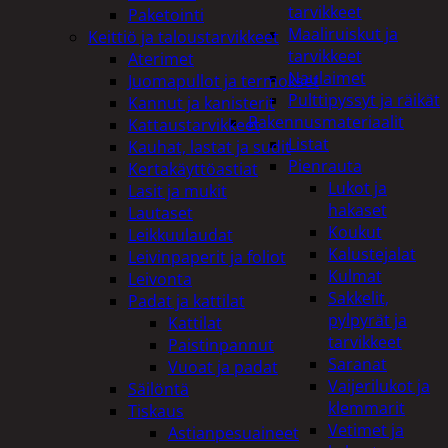
tarvikkeet
Paketointi
Maaliruiskut ja
Keittiö ja taloustarvikkeet
tarvikkeet
Aterimet
Naulaimet
Juomapullot ja termokset
Pulttipyssyt ja räikät
Kannut ja kanisterit
Rakennusmateriaalit
Kattaustarvikkeet
Listat
Kauhat, lastat ja sudit
Pienrauta
Kertakäyttöastiat
Lukot ja
Lasit ja mukit
hakaset
Lautaset
Koukut
Leikkuulaudat
Kalustejalat
Leivinpaperit ja foliot
Kulmat
Leivonta
Sakkelit,
Padat ja kattilat
pylpyrät ja
Kattilat
tarvikkeet
Paistinpannut
Saranat
Vuoat ja padat
Vaijerilukot ja
Säilöntä
klemmarit
Tiskaus
Vetimet ja
Astianpesuaineet