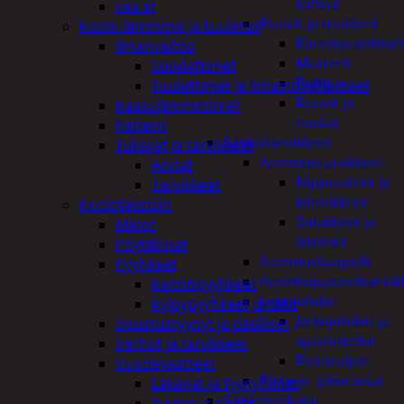
kahvat
vaa'at
Ruuvit ja mutterit
Kodin lämmitys ja tuuletus
Kiinnitysankkuri
Ilmanvaihto
Mutterit
Suodattimet
Pultit
Tuulettimet ja Ilmastointilaitteet
Ruuvit ja
Kaasulämmittimet
naulat
Patterit
Sähkötarvikkeet
Tulisijat ja tarvikkeet
Asennustarvikkeet
Arinat
Nippusiteet ja
Tarvikkeet
kiinnikkeet
Kodintekstiilit
Sulakkeet ja
Matot
liittimet
Pöytäliinat
Asennuskaapelit
Pyyhkeet
Aurinkopaneelitarvik
Keittiöpyyhkeet
Jatkojohdot
Kylpypyyhkeet ja takit
Jatkojohdot ja
Sisustustyynyt ja päälliset
ajastinkellot
Verhot ja tarvikkeet
Pistotulpat
Vuodevaatteet
Pisto ja -jakorasiat
Lakanat ja tyynynlinat
Sähkötyökalut
Tyynyt ja peitot