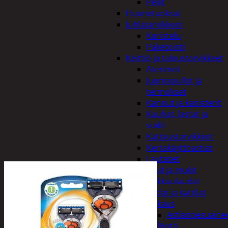
Peilit
Huonetuoksut
Juhlatarvikkeet
Koristelu
Paketointi
Keittiö ja taloustarvikkeet
Aterimet
Juomapullot ja
termokset
Kannut ja kanisterit
Kauhat, lastat ja
sudit
Kattaustarvikkeet
Kertakäyttöastiat
Lautaset
Lasit ja mukit
Leikkuulaudat
Padat ja kattilat
Tiskaus
Astianpesuaine
Säilöntä