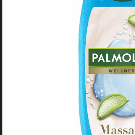
Tuotevalikoima
Poistotuotteet
Kausituotteet
Joulu
Joulu- ja kausivalot
Eläimet ja
tontut
Kyntteliköt
Valoketjut ja
kuusenvalot
Joulukoristeet
Kranssit ja
asetelmat
Tontut ja
muut
Joulutekstiilit
Paketointi
Marjastus
Talvi
Päivittäistavarat