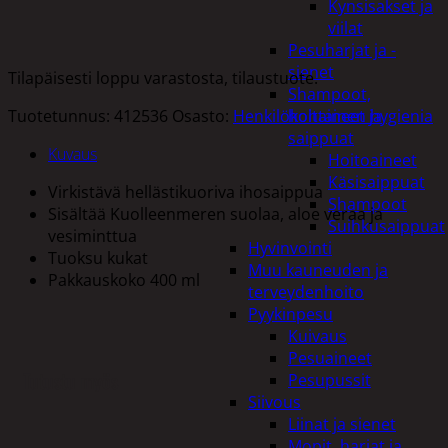
Kynsisakset ja
viilat
Pesuharjat ja -
sienet
Tilapäisesti loppu varastosta, tilaustuote.
Shampoot,
Tuotetunnus:
412536
Osasto:
Henkilökohtainen hygienia
hoitaineet ja
saippuat
Kuvaus
Hoitoaineet
Käsisaippuat
Virkistävä hellästikuoriva ihosaippua
Shampoot
Sisältää Kuolleenmeren suolaa, aloe veraa ja
Suihkusaippuat
vesiminttua
Hyvinvointi
Tuoksu kukat
Muu kauneuden ja
Pakkauskoko 400 ml
terveydenhoito
Pyykinpesu
Kuivaus
Pesuaineet
Tutustu myös
Pesupussit
Siivous
Liinat ja sienet
Mopit, harjat ja