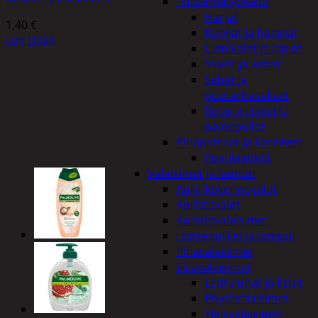
Puutarhatyökalut
Harjat
1,40
€
Kuokat ja haravat
Lue Lisää
Lumikolat ja lapiot
Saavit ja astiat
Sahat ja
puutarhasakset
Reppuruiskut ja
painepullot
Pihapatsaat ja koristeet
Postilaatikot
Valaisimet ja lamput
Aurinkokennovalot
Koristevalot
Koristevalaisimet
Loisteputket ja lamput
Pihavalaisimet
Sisävalaisimet
Lednauhat ja listat
Pöytävalaisimet
Yleisvalaisimet