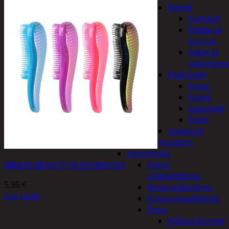
Naiset
Hanskat
Paidat ja
housut
Sukat ja
säärystim
Päähineet
Hatut
Huivit
Lippalakit
Pipot
Sadeasut
Auto, vene ja moottori
Autonhoito
Auton
MINEAS BEAUTY HIUSHARJA ISO
sisäpuhdistus
5,95
€
Ilmanraikastimet
Lue Lisää
Korjausmaalikynät
Pesu
Kiillotuskoneet