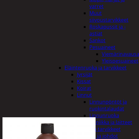
varret
Muut
siivoustarvikkeet
Roskapussit ja -
astiat
Sankot
Pesuaineet
Viemärinavausa
Yleispesuaineet
Eläintenruoka ja tarvikkeet
Jyrsijät
Kissat
Koirat
Linnut
Linnunpöntöt ja
ruokintalaudat
Linnunruoka
Kodin elektroniikka ja laitteet
Imurit ja tarvikkeet
Kaapelit ja johdot