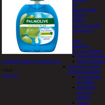
Lisälaitteet
Polttoainesäiliöt,
pumput ja
tarvikkeet
Vinssit ja varusteet
Öljyt, suodattimet ja
nesteet
Avaimet
Imupumput
Letkut ja tarvikkeet
Jäähdyttäjänlet
PALMOLIVE FRESH HYGIENE PLUS
Polttoaineletku
Liuottimet, massat,
1,95
€
ja muut kemikaalit
Lue Lisää
Alustamassat
ja pakkelit
Kemikaalit,
sprayt ja
silikonit
Lasi ja