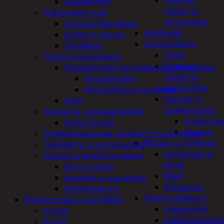
Tuurnat,
Suodattimet
meistit ja
Pakoputken osat
piirtopuikot
Laipat ja kiinnikkeet
Käsihöylät
Putket ja kulmat
Lyöntityökalut
Tarvikkeet
Taltat
Perävaunutarvikkeet
Tuurnat,
Hinausköydet, kiristysliinat ja kiinnikkeet
meistit ja
Hinausköydet
piirtopuikot
Kiristysliinat ja tarvikkeet
Vasarat ja
Valot
sorkkaraudat
Rengas ja -vannetarvikkeet
Sorkkarau
Pukit ja tunkit
Vasarat
Sähköpotkulaudat, skootterit ja ajoneuvot
Mittaus ja merkintä
Tukkikärryt ja juontopulkat
Linjalangat ja
Veneet ja veneilytarvikkeet
kynät
Airot ja melat
Mitat
Kanootit ja sup-laudat
Vatupassit
Perämoottorit
Pihdit ja leikkurit
Eläintenruoka ja tarvikkeet
Lukkopihdit
Jyrsijät
Lukkorengaspih
Kissat