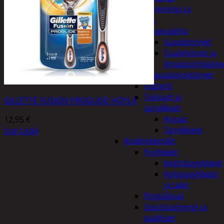
Kodin lämmitys ja
tuuletus
Ilmanvaihto
Suodattimet
Tuulettimet ja
Ilmastointilaitte
Kaasulämmittimet
Patterit
Tulisijat ja
GILLETTE FUSION PROGLIDE HÖYLÄ
tarvikkeet
Arinat
12,95
€
Tarvikkeet
Lue Lisää
Kodintekstiilit
Pyyhkeet
Keittiöpyyhkeet
Kylpypyyhkeet
ja takit
Pöytäliinat
Sisustustyynyt ja
päälliset