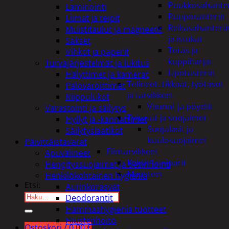
Puukkosahante
Laminointi
Puuporanterät
Liimat ja teipit
Reikäsahanterä
Muistitaulut ja magneetit
ja istukat
Sakset
Teräs ja
Vihkot ja paperit
kuppiharjat
Turvajärjestelmät ja lukitus
Upotusterät
Hälyttimet ja kamerat
Telineet, tikkaat, työtasot
Palovaroittimet
ja tarvikkeet
Riippulukot
Vaunut ja pöydät
Varastointi ja säilytys
Työasut ja suojaimet
Hyllyt ja -kannattimet
Suojalasit ja
Säilytyslaatikot
kuulosuojaimet
Päivittäistavarat
Elintarvikkeet
Apuvälineet
Keksit ja piparit
Hengityssuojaimet ja desinfiointi
Mausteet
Henkilökohtainen hygienia
Etsi:
Aurinkorasvat
Deodorantit
Hammashygienia tuotteet
Hiustenhoito
Ostoskori /
0,00
€