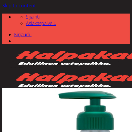
Skip to content
Sijainti
Asiakaspalvelu
Kirjaudu
Etsi: