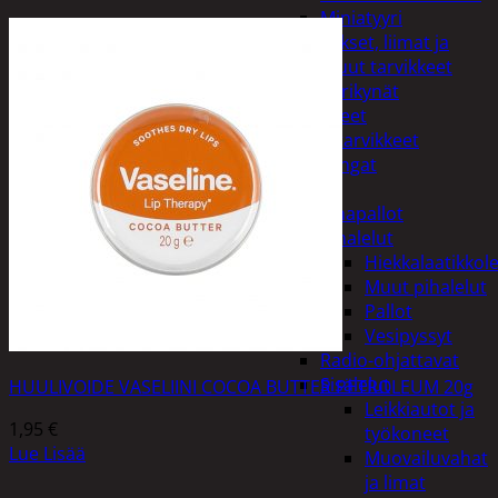
Miniatyyri
Sakset, liimat ja
muut tarvikkeet
Värikynät
Harrasteet
Käsityötarvikkeet
Langat
Lelut
Ilmapallot
Pihalelut
Hiekkalaatikkole
Muut pihalelut
Pallot
Vesipyssyt
Radio-ohjattavat
Sisälelut
HUULIVOIDE VASELIINI COCOA BUTTER PETROLEUM 20g
Leikkiautot ja
1,95
€
työkoneet
Lue Lisää
Muovailuvahat
ja limat