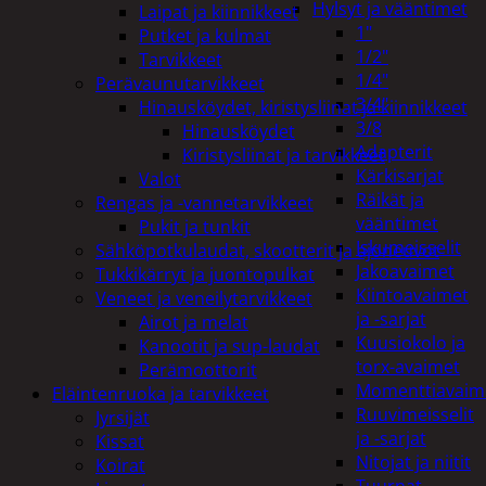
Hylsyt ja vääntimet
Laipat ja kiinnikkeet
1"
Putket ja kulmat
1/2"
Tarvikkeet
1/4"
Perävaunutarvikkeet
3/4"
Hinausköydet, kiristysliinat ja kiinnikkeet
3/8
Hinausköydet
Adapterit
Kiristysliinat ja tarvikkeet
Kärkisarjat
Valot
Räikät ja
Rengas ja -vannetarvikkeet
vääntimet
Pukit ja tunkit
Iskumeisselit
Sähköpotkulaudat, skootterit ja ajoneuvot
Jakoavaimet
Tukkikärryt ja juontopulkat
Kiintoavaimet
Veneet ja veneilytarvikkeet
ja -sarjat
Airot ja melat
Kuusiokolo ja
Kanootit ja sup-laudat
torx-avaimet
Perämoottorit
Momenttiavaim
Eläintenruoka ja tarvikkeet
Ruuvimeisselit
Jyrsijät
ja -sarjat
Kissat
Nitojat ja niitit
Koirat