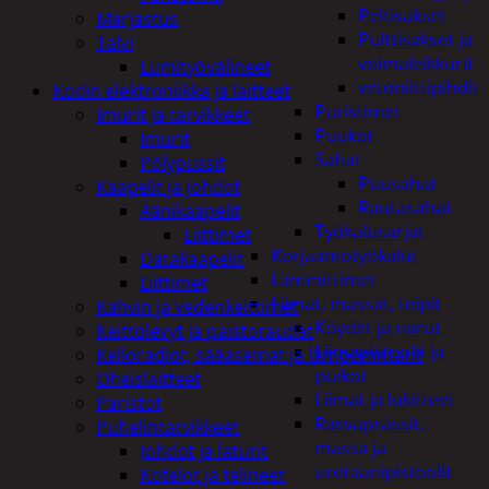
Peltisakset
Marjastus
Pulttisakset ja
Talvi
voimaleikkurit
Lumityövälineet
vetoniittipihdit
Kodin elektroniikka ja laitteet
Puristimet
Imurit ja tarvikkeet
Puukot
Imurit
Sahat
Pölypussit
Puusahat
Kaapelit ja johdot
Rautasahat
Äänikaapelit
Työkalusarjat
Liittimet
Korjaamotyökalut
Datakaapelit
Lämmittimet
Liittimet
Liimat, massat, teipit
Kahvin ja vedenkeittimet
Köydet ja narut
Keittolevyt ja paistoraudat
Liimapistoolit ja
Kelloradiot, sääasemat ja lämpömittarit
puikot
Oheislaitteet
Liimat ja lukitteet
Paristot
Rasvaprässit,
Puhelintarvikkeet
massa ja
Johdot ja laturit
uretaanipistoolit
Kotelot ja telineet