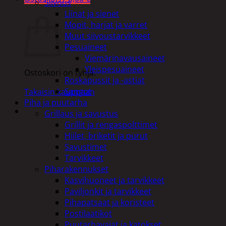
Siivous
Ostoskori
Liinat ja sienet
Mopit, harjat ja varret
Muut siivoustarvikkeet
Pesuaineet
Viemärinavausaineet
Yleispesuaineet
Ostoskori on tyhjä.
Roskapussit ja -astiat
Sangot
Takaisin kauppaan
Piha ja puutarha
Grillaus ja savustus
Grillit ja rengaspolttimet
Hiilet, briketit ja purut
Savustimet
Tarvikkeet
Piharakennukset
Kasvihuoneet ja tarvikkeet
Paviljonkit ja tarvikkeet
Pihapatsaat ja koristeet
Postilaatikot
Puutarhavajat ja katokset