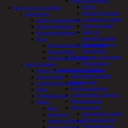
Puutarhatyökalut
Harjat
Auto, vene ja moottori
Kuokat ja haravat
Autonhoito
Lumikolat ja lapiot
Auton sisäpuhdistus
Saavit ja astiat
ilmanraikastimet
Sahat ja
Korjausmaalikynät
puutarhasakset
Pesu
Reppuruiskut ja
Kiillotuskoneet ja tarvikkeet
painepullot
Pesuvälineet
Pihapatsaat ja koristeet
Shampoot ja vahat
Postilaatikot
Autotarvikkeet
Valaisimet ja lamput
Kalvot, matot ja muut tarvikkeet
Aurinkokennovalot
Lämmittimet
Koristevalot
Lumiharjat ja peitteet
Koristevalaisimet
Peilit
Loisteputket ja lamput
Pyyhkijänsulat
Pihavalaisimet
Sähkö
Sisävalaisimet
Akut
Lednauhat ja listat
invertterit
Pöytävalaisimet
Johdot ja liittimet
Yleisvalaisimet
Lisä ja työvalot