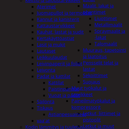
Keittiö ja taloustarvikkeet
Maalit, lakat ja
Aterimet
ohentimet
Juomapullot ja termokset
Liuottimet
Kannut ja kanisterit
Metallimaalit
Kattaustarvikkeet
Spraymaalit ja
Kauhat, lastat ja sudit
-lakat
Kertakäyttöastiat
Talomaalit
Lasit ja mukit
Muuraus, tapetointi
Lautaset
ja laatoitus
Leikkuulaudat
Pensselit telat ja
Leivinpaperit ja foliot
lastat
Leivonta
Sekoittimet
Padat ja kattilat
Suojaus
Kattilat
Muut työkalut ja
Paistinpannut
tarvikkeet
Vuoat ja padat
Paineilmatyökalut ja
Säilöntä
kompressorit
Tiskaus
Letkut, liittimet ja
Astianpesuaineet
pistoolit
vaa'at
Letkut ja muut
Kodin lämmitys ja tuuletus