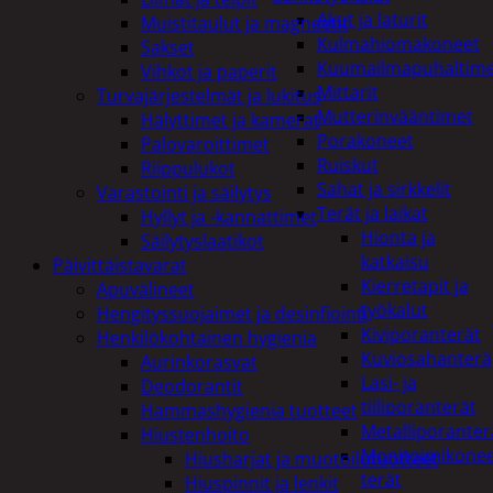
Akut ja laturit
Muistitaulut ja magneetit
Kulmahiomakoneet
Sakset
Kuumailmapuhaltim
Vihkot ja paperit
Mittarit
Turvajärjestelmät ja lukitus
Mutterinvääntimet
Hälyttimet ja kamerat
Porakoneet
Palovaroittimet
Ruiskut
Riippulukot
Sahat ja sirkkelit
Varastointi ja säilytys
Terät ja laikat
Hyllyt ja -kannattimet
Hionta ja
Säilytyslaatikot
katkaisu
Päivittäistavarat
Kierretapit ja
Apuvälineet
työkalut
Hengityssuojaimet ja desinfiointi
Kiviporanterät
Henkilökohtainen hygienia
Kuviosahanterä
Aurinkorasvat
Lasi- ja
Deodorantit
tiiliporanterät
Hammashygienia tuotteet
Metalliporanter
Hiustenhoito
Monitoimikone
Hiusharjat ja muotoilutuotteet
terät
Hiuspinnit ja lenkit