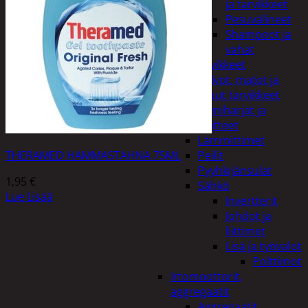
ja tarvikkeet
Pesuvälineet
Shampoot ja
vahat
Autotarvikkeet
Kalvot, matot ja
muut tarvikkeet
Lumiharjat ja
peitteet
Lämmittimet
THERAMED HAMMASTAHNA 75ML
Peilit
Pyyhkijänsulat
1,95
€
Sähkö
Lue Lisää
Invertterit
Johdot ja
liittimet
Lisä ja työvalot
Polttimot
Irtomoottorit,
aggregaatit
Aggregaatit