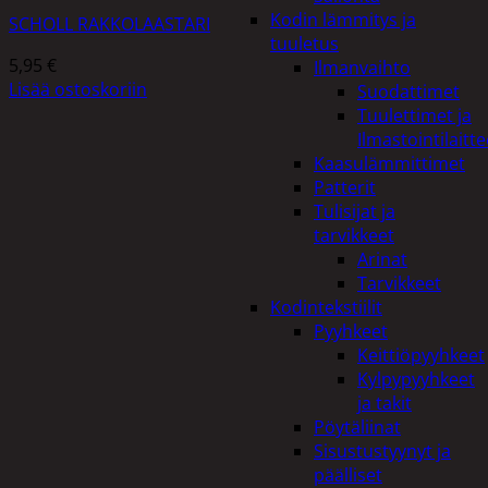
Kodin lämmitys ja
SCHOLL RAKKOLAASTARI
tuuletus
5,95
€
Ilmanvaihto
Lisää ostoskoriin
Suodattimet
Tuulettimet ja
Ilmastointilaitte
Kaasulämmittimet
Patterit
Tulisijat ja
tarvikkeet
Arinat
Tarvikkeet
Kodintekstiilit
Pyyhkeet
Keittiöpyyhkeet
Kylpypyyhkeet
ja takit
Pöytäliinat
Sisustustyynyt ja
päälliset