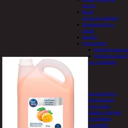
varret
Muut
siivoustarvikkeet
Roskapussit ja -
astiat
Sankot
Pesuaineet
Viemärinavausa
Yleispesuaineet
Eläintenruoka ja tarvikkeet
Jyrsijät
Kissat
Koirat
Linnut
Linnunpöntöt ja
ruokintalaudat
Linnunruoka
Kodin elektroniikka ja laitteet
Imurit ja tarvikkeet
Kaapelit ja johdot