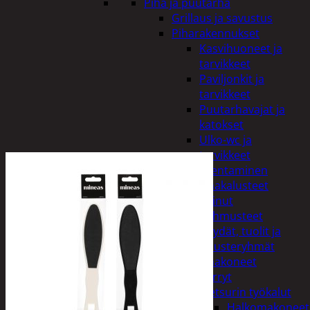
Piha ja puutarha
Grillaus ja savustus
Piharakennukset
Kasvihuoneet ja
tarvikkeet
Paviljonkit ja
tarvikkeet
Puutarhavajat ja
katokset
Ulko-wc ja
tarvikkeet
Piharakentaminen
Puutarhakalusteet
Keinut
Pehmusteet
Pöydät, tuolit ja
kalusteryhmät
Puutarhakoneet
Kärryt
Metsurin työkalut
Halkomakoneet