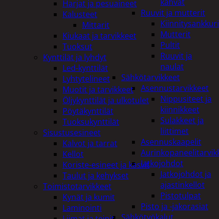
kahvat
Harjat ja pesuaineet
Ruuvit ja mutterit
Kalusteet
Kiinnitysankkuri
Mittarit
Mutterit
Kiukaat ja tarvikkeet
Pultit
Tuoksut
Ruuvit ja
Kynttilät ja lyhdyt
naulat
Led-kynttilät
Sähkötarvikkeet
Lyhtytelineet
Asennustarvikkeet
Muotit ja tarvikkeet
Nippusiteet ja
Öljykynttilät ja ulkotulet
kiinnikkeet
Pöytäkynttilät
Sulakkeet ja
Tuoksukynttilät
liittimet
Sisustusesineet
Asennuskaapelit
Kalvot ja tarrat
Aurinkopaneelitarvik
Kellot
Jatkojohdot
Koriste-esineet ja kasvit
Jatkojohdot ja
Taulut ja kehykset
ajastinkellot
Toimistotarvikkeet
Pistotulpat
Kynät ja kumit
Pisto ja -jakorasiat
Laminointi
Sähkötyökalut
Liimat ja teipit