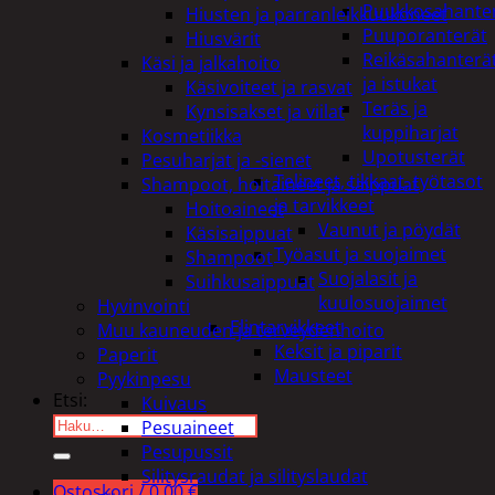
Puukkosahante
Hiusten ja parranleikkuukoneet
Puuporanterät
Hiusvärit
Reikäsahanterä
Käsi ja jalkahoito
ja istukat
Käsivoiteet ja rasvat
Teräs ja
Kynsisakset ja viilat
kuppiharjat
Kosmetiikka
Upotusterät
Pesuharjat ja -sienet
Telineet, tikkaat, työtasot
Shampoot, hoitaineet ja saippuat
ja tarvikkeet
Hoitoaineet
Vaunut ja pöydät
Käsisaippuat
Työasut ja suojaimet
Shampoot
Suojalasit ja
Suihkusaippuat
kuulosuojaimet
Hyvinvointi
Elintarvikkeet
Muu kauneuden ja terveydenhoito
Keksit ja piparit
Paperit
Mausteet
Pyykinpesu
Etsi:
Kuivaus
Pesuaineet
Pesupussit
Silitysraudat ja silityslaudat
Ostoskori /
0,00
€