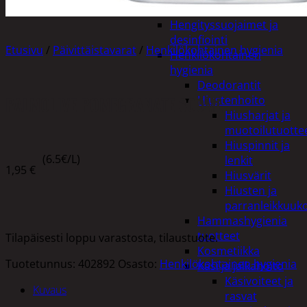
Apuvälineet
Hengityssuojaimet ja
desinfiointi
Etusivu
/
Päivittäistavarat
/
Henkilökohtainen hygienia
Henkilökohtainen
hygienia
Deodorantit
PALMOLIVE POMEGRANATE 300ML
Hiustenhoito
Hiusharjat ja
muotoilutuotte
Hiuspinnit ja
(6.5€/L)
lenkit
1,95
€
Hiusvärit
Hiusten ja
parranleikkuuk
Hammashygienia
tuotteet
Tilapäisesti loppu varastosta, tilaustuote.
Kosmetiikka
Tuotetunnus:
402892
Osasto:
Henkilökohtainen hygienia
Käsi ja jalkahoito
Käsivoiteet ja
Kuvaus
rasvat