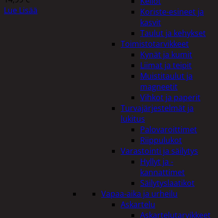
Kellot
Lue Lisää
Koriste-esineet ja
kasvit
Taulut ja kehykset
Toimistotarvikkeet
Kynät ja kumit
Liimat ja teipit
Muistitaulut ja
magneetit
Vihkot ja paperit
Turvajärjestelmät ja
lukitus
Palovaroittimet
Riippulukot
Varastointi ja säilytys
Hyllyt ja -
kannattimet
Säilytyslaatikot
Vapaa-aika ja urheilu
Askartelu
Askartelutarvikkeet