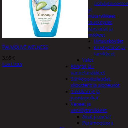
jäähdytinnestee
Öljyt
Perävaunutarvikkeet
Hinausköydet,
kiristysliinat ja
kiinnikkeet
Hinausköydet
PALMOLIVE WELNESS
Kiristysliinat ja
tarvikkeet
3,95
€
Valot
Lue Lisää
Rengas ja -
vannetarvikkeet
Sähköpotkulaudat,
skootterit ja ajoneuvot
Tukkikärryt ja
juontopulkat
Veneet ja
veneilytarvikkeet
Airot ja melat
Perämoottorit