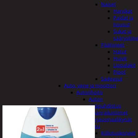
Naiset
Hanskat
Paidat ja
housut
Sukat ja
säärystim
Päähineet
Hatut
Huivit
Lippalakit
Pipot
Sadeasut
Auto, vene ja moottori
Autonhoito
Auton
sisäpuhdistus
Ilmanraikastimet
Korjausmaalikynät
Pesu
Kiillotuskoneet