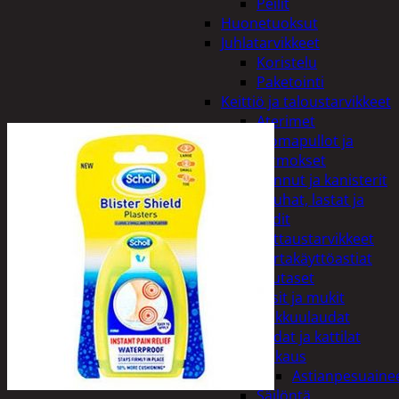
Peilit
Huonetuoksut
Juhlatarvikkeet
Koristelu
Paketointi
Keittiö ja taloustarvikkeet
Aterimet
Juomapullot ja
termokset
Kannut ja kanisterit
Kauhat, lastat ja
sudit
Kattaustarvikkeet
Kertakäyttöastiat
Lautaset
Lasit ja mukit
Leikkuulaudat
Padat ja kattilat
Tiskaus
Astianpesuaine
Säilöntä