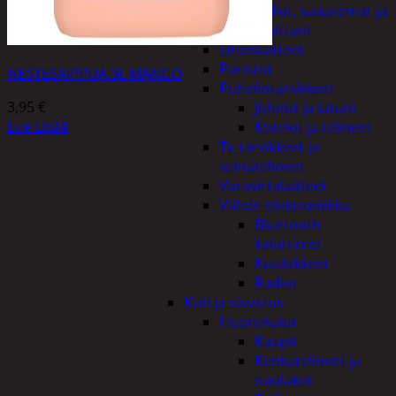
Kelloradiot, sääasemat ja
lämpömittarit
Oheislaitteet
Paristot
NESTESAIPPUA 3L MANGO
Puhelintarvikkeet
3,95
€
Johdot ja laturit
Lue Lisää
Kotelot ja telineet
Tv-tarvikkeet ja
seinätelineet
Varavirtalaitteet
Viihde-elektroniikka
Bluetooth
kaiuttimet
Kuulokkeet
Radiot
Koti ja sisustus
Huonekalut
Kaapit
Kenkätelineet ja
naulakot