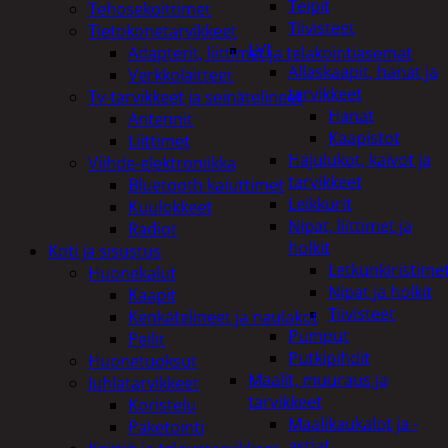
Teipit
Tehosekoittimet
Tiivisteet
Tietokonetarvikkeet
LVI
Adapterit, liittimet ja telakointiasemat
Allaskaapit, hanat ja
Verkkolaitteet
tarvikkeet
Tv-tarvikkeet ja seinätelineet
Hanat
Antennit
Kaapistot
Liittimet
Hajulukot, kaivot ja
Viihde-elektroniikka
tarvikkeet
Bluetooth kaiuttimet
Leikkurit
Kuulokkeet
Nipat, liittimet ja
Radiot
holkit
Koti ja sisustus
Letkunkiristime
Huonekalut
Nipat ja holkit
Kaapit
Tiivisteet
Kenkätelineet ja naulakot
Pumput
Peilit
Putkipihdit
Huonetuoksut
Maalit, muuraus ja
Juhlatarvikkeet
tarvikkeet
Koristelu
Maalikaukalot ja -
Paketointi
astiat