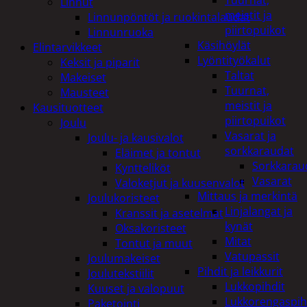
Tuurnat,
Linnut
meistit ja
Linnunpöntöt ja ruokintalaudat
piirtopuikot
Linnunruoka
Käsihöylät
Elintarvikkeet
Lyöntityökalut
Keksit ja piparit
Taltat
Makeiset
Tuurnat,
Mausteet
meistit ja
Kausituotteet
piirtopuikot
Joulu
Vasarat ja
Joulu- ja kausivalot
sorkkaraudat
Eläimet ja tontut
Sorkkarau
Kyntteliköt
Vasarat
Valoketjut ja kuusenvalot
Mittaus ja merkintä
Joulukoristeet
Linjalangat ja
Kranssit ja asetelmat
kynät
Oksakoristeet
Mitat
Tontut ja muut
Vatupassit
Joulumakeiset
Pihdit ja leikkurit
Joulutekstiilit
Lukkopihdit
Kuuset ja valopuut
Lukkorengaspih
Paketointi