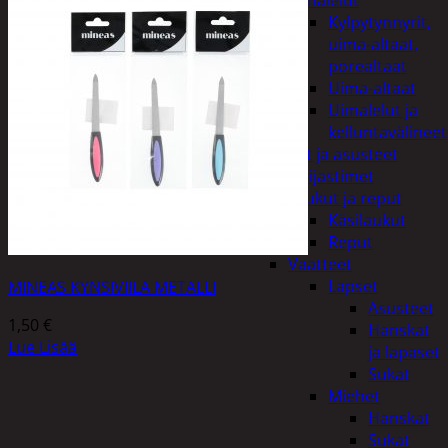
uimalelut
Kylpytynnyrit,
uima-altaat,
porealtaat
Uima-altaat
Uimalelut ja
kelluntavälineet
Vaatteet ja asusteet
Heijastimet
Laukut ja reput
Käsilaukut
Reput
Vaatteet
Lapset
MINEAS KYNSIVIILA METALLI
Asusteet
1,50
€
Hanskat
Lue Lisää
ja lapaset
Sukat
Miehet
Hanskat
Sukat