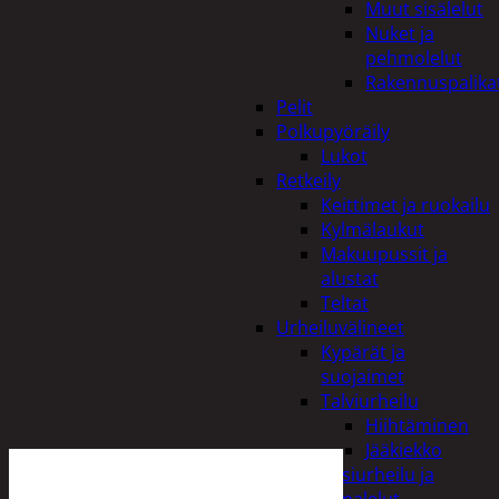
Muut sisälelut
Nuket ja
pehmolelut
Rakennuspalika
Pelit
Polkupyöräily
Lukot
Retkeily
Keittimet ja ruokailu
Kylmälaukut
Makuupussit ja
alustat
Teltat
Urheiluvälineet
Kypärät ja
suojaimet
Talviurheilu
Hiihtäminen
Jääkiekko
Vesiurheilu ja