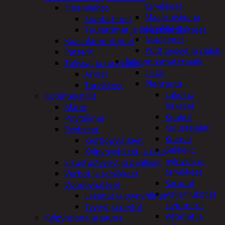
tarvikkeet
Ilmanvaihto
Maaliruiskut ja
Suodattimet
tarvikkeet
Tuulettimet ja Ilmastointilaitteet
Naulaimet
Kaasulämmittimet
Pulttipyssyt ja räikät
Patterit
Rakennusmateriaalit
Tulisijat ja tarvikkeet
Listat
Arinat
Pienrauta
Tarvikkeet
Lukot ja
Kodintekstiilit
hakaset
Matot
Koukut
Pöytäliinat
Kalustejalat
Pyyhkeet
Kulmat
Keittiöpyyhkeet
Sakkelit,
Kylpypyyhkeet ja takit
pylpyrät ja
Sisustustyynyt ja päälliset
tarvikkeet
Verhot ja tarvikkeet
Saranat
Vuodevaatteet
Vaijerilukot ja
Lakanat ja tyynynlinat
klemmarit
Tyynyt ja peitot
Vetimet ja
Kylpyhuone ja sauna