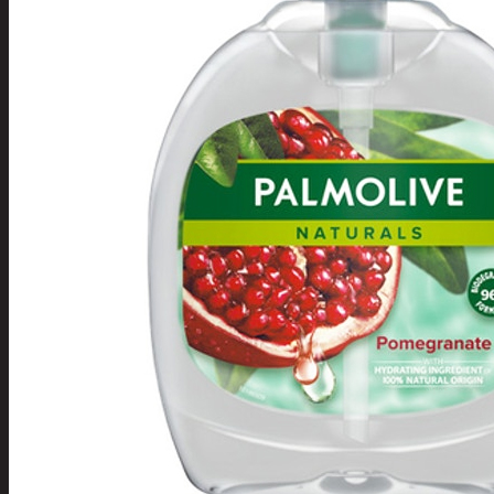
Tuotevalikoima
Poistotuotteet
Kausituotteet
Joulu
Joulu- ja kausivalot
Eläimet ja
tontut
Kyntteliköt
Valoketjut ja
kuusenvalot
Joulukoristeet
Kranssit ja
asetelmat
Tontut ja
muut
Joulutekstiilit
Paketointi
Marjastus
Talvi
Päivittäistavarat