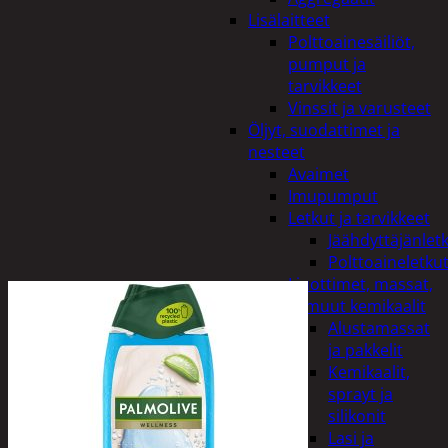
Lisälaitteet
Polttoainesäiliöt,
pumput ja
tarvikkeet
Vinssit ja varusteet
Öljyt, suodattimet ja
nesteet
Avaimet
Imupumput
Letkut ja tarvikkeet
Jäähdyttäjänlet
Polttoaineletku
Liuottimet, massat,
ja muut kemikaalit
Alustamassat
ja pakkelit
Kemikaalit,
sprayt ja
silikonit
Lasi ja