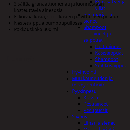
Kynsisakset ja
Sisältää granaattiomenaa ja luonnostaan
viilat
kosteuttavia ainesosia
Pesuharjat ja -
Ei kuivaa käsiä, sopii käsien päivittäiseen pesuun
sienet
Nestesaippua pumppupullossa
Shampoot,
Pakkauskoko 300 ml
hoitaineet ja
saippuat
Hoitoaineet
Käsisaippuat
Tutustu myös
Shampoot
Suihkusaippuat
Hyvinvointi
Muu kauneuden ja
terveydenhoito
Pyykinpesu
Kuivaus
Pesuaineet
Pesupussit
Siivous
Liinat ja sienet
Mopit, harjat ja