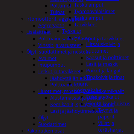
Taskulamput
Polttimot
Työmaavalaisimet
Tulpat
Taskulamput
Irtomoottorit, aggregaatit
Tarvikkeet
Aggregaatit
Työkalut
Lisälaitteet
Hitsaus
Polttoainesäiliöt, pumput ja tarvikkeet
Hitsauskolvit ja
Vinssit ja varusteet
suuttimet
Öljyt, suodattimet ja nesteet
Kaasut ja polttimet
Avaimet
Lasit ja maskit
Imupumput
Puikot ja langat
Letkut ja tarvikkeet
Tinakolvit ja tinat
Jäähdyttäjänletkut
Imurit
Polttoaineletkut
Käsityökalut
Liuottimet, massat, ja muut kemikaalit
Erikoistyökalut
Alustamassat ja pakkelit
Hionta ja puhdistus
Kemikaalit, sprayt ja silikonit
Tyynyt ja
Lasi ja jäähdytinnesteet
paperit
Öljyt
Viilat ja
Suodattimet
teräsharjat
Pakoputken osat