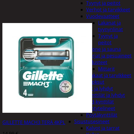
Tyynyt ja peitot
Verhot ja tarvikkeet
Vuodevaatteet
Lakanat ja
tyynynlinat
Tyynyt ja
peitot
Kylpyhuone ja sauna
Harjat ja pesuaineet
Kalusteet
Mittarit
Kiukaat ja tarvikkeet
Tuoksut
Kynttilät ja lyhdyt
Kynttilät ja lyhdyt
Led-kynttilät
Lyhtytelineet
Pöytäkynttilät
Sisustusesineet
GILLETTE MACH3 TERÄ 4KPL
Kalvot ja tarrat
14,99
€