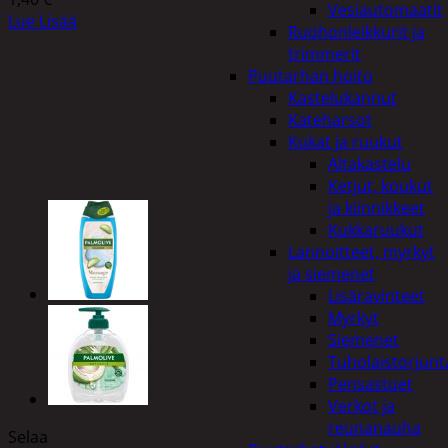
Vesiautomaatit
Lue Lisää
Ruohonleikkurit ja
trimmerit
Puutarhan hoito
Kastelukannut
Kateharsot
Kukat ja ruukut
Altakastelu
Ketjut, koukut
ja kiinnikkeet
Kukkaruukut
Lannoitteet, myrkyt
ja siemenet
Lisäravinteet
Myrkyt
Siemenet
Tuholaistorjunt
Pensastuet
Verkot ja
reunanauha
Selaa