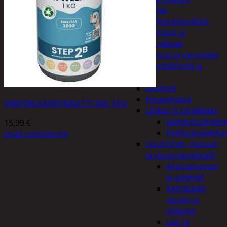
Lisälaitteet
Polttoainesäiliöt,
pumput ja
tarvikkeet
Vinssit ja varusteet
Öljyt, suodattimet ja
nesteet
Avaimet
Imupumput
VIIKKOKLOORITABLETTI 20G 1KG
Letkut ja tarvikkeet
Jäähdyttäjänlet
15,99
€
Polttoaineletku
Lisää ostoskoriin
Liuottimet, massat,
ja muut kemikaalit
Alustamassat
ja pakkelit
Kemikaalit,
sprayt ja
silikonit
Lasi ja