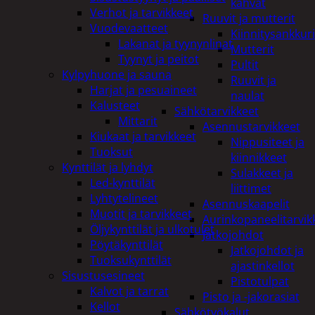
kahvat
Verhot ja tarvikkeet
Ruuvit ja mutterit
Vuodevaatteet
Kiinnitysankkuri
Lakanat ja tyynynlinat
Mutterit
Tyynyt ja peitot
Pultit
Kylpyhuone ja sauna
Ruuvit ja
Harjat ja pesuaineet
naulat
Kalusteet
Sähkötarvikkeet
Mittarit
Asennustarvikkeet
Kiukaat ja tarvikkeet
Nippusiteet ja
Tuoksut
kiinnikkeet
Kynttilät ja lyhdyt
Sulakkeet ja
Led-kynttilät
liittimet
Lyhtytelineet
Asennuskaapelit
Muotit ja tarvikkeet
Aurinkopaneelitarvik
Öljykynttilät ja ulkotulet
Jatkojohdot
Pöytäkynttilät
Jatkojohdot ja
Tuoksukynttilät
ajastinkellot
Sisustusesineet
Pistotulpat
Kalvot ja tarrat
Pisto ja -jakorasiat
Kellot
Sähkötyökalut