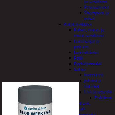
ja tarvikkeet
Pesuvälineet
Shampoot ja
vahat
Autotarvikkeet
Kalvot, matot ja
muut tarvikkeet
Lumiharjat ja
peitteet
Lämmittimet
Peilit
Pyyhkijänsulat
Sähkö
Invertterit
Johdot ja
liittimet
Lisä ja työvalot
Polttimot
Irtomoottorit,
aggregaatit
Aggregaatit