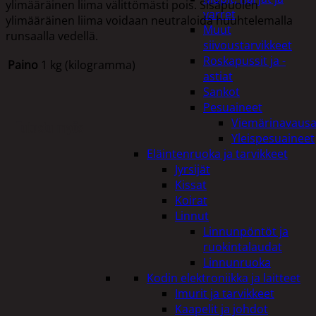
ylimääräinen liima välittömästi pois. Sisäpuolen
varret
ylimääräinen liima voidaan neutraloida huuhtelemalla
Muut
runsaalla vedellä.
siivoustarvikkeet
Roskapussit ja -
Paino
1 kg (kilogramma)
astiat
Sankot
Pesuaineet
Viemärinavausa
Tutustu myös
Yleispesuaineet
Eläintenruoka ja tarvikkeet
Jyrsijät
Kissat
Koirat
Linnut
Linnunpöntöt ja
ruokintalaudat
Linnunruoka
Kodin elektroniikka ja laitteet
Imurit ja tarvikkeet
Kaapelit ja johdot