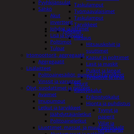
Pyyhkijänsulat
Taskulamput
Sähkö
Työmaavalaisimet
Akut
Taskulamput
invertterit
Tarvikkeet
Johdot ja liittimet
Työkalut
Lisä ja työvalot
Hitsaus
Polttimot
Hitsauskolvit ja
Tulpat
suuttimet
Irtomoottorit, aggregaatit
Kaasut ja polttimet
Aggregaatit
Lasit ja maskit
Lisälaitteet
Puikot ja langat
Polttoainesäiliöt, pumput ja tarvikkeet
Tinakolvit ja tinat
Vinssit ja varusteet
Imurit
Öljyt, suodattimet ja nesteet
Käsityökalut
Avaimet
Erikoistyökalut
Imupumput
Hionta ja puhdistus
Letkut ja tarvikkeet
Tyynyt ja
Jäähdyttäjänletkut
paperit
Polttoaineletkut
Viilat ja
Liuottimet, massat, ja muut kemikaalit
teräsharjat
Alustamassat ja pakkelit