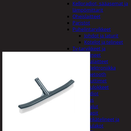
Kelloradiot, sääasemat ja
lämpömittarit
Oheislaitteet
Paristot
Puhelintarvikkeet
Johdot ja laturit
Kotelot ja telineet
Tv-tarvikkeet ja
seinätelineet
Varavirtalaitteet
Viihde-elektroniikka
Bluetooth
kaiuttimet
Kuulokkeet
Radiot
Koti ja sisustus
Huonekalut
Kaapit
Kenkätelineet ja
naulakot