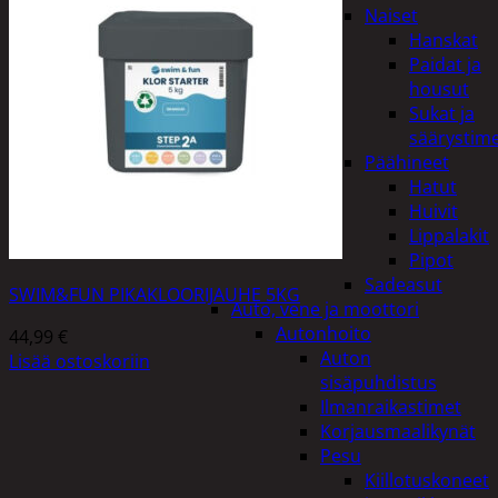
Naiset
Hanskat
Paidat ja
housut
Sukat ja
säärystim
Päähineet
Hatut
Huivit
Lippalakit
Pipot
Sadeasut
SWIM&FUN PIKAKLOORIJAUHE 5KG
Auto, vene ja moottori
Autonhoito
44,99
€
Auton
Lisää ostoskoriin
sisäpuhdistus
Ilmanraikastimet
Korjausmaalikynät
Pesu
Kiillotuskoneet