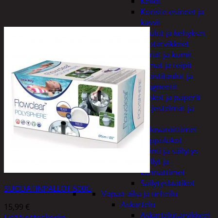
Kellot
Koriste-esineet ja
kasvit
Taulut ja kehykset
Toimistotarvikkeet
Kynät ja kumit
Liimat ja teipit
Muistitaulut ja
magneetit
Vihkot ja paperit
Turvajärjestelmät ja
lukitus
Palovaroittimet
Riippulukot
Varastointi ja säilytys
Hyllyt ja -
kannattimet
Säilytyslaatikot
SUODATINPALLOT 500G
Vapaa-aika ja urheilu
Askartelu
15,99
€
Askartelutarvikkeet
Lisää ostoskoriin