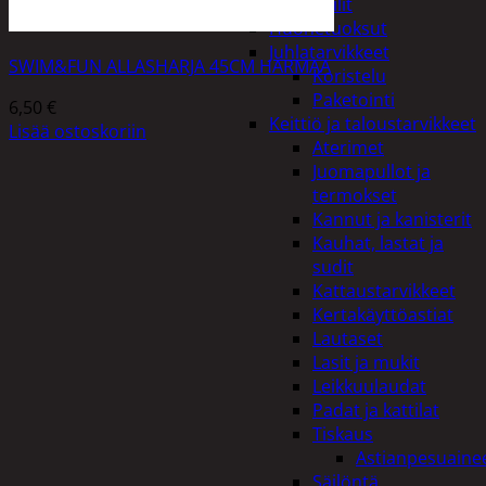
Peilit
Huonetuoksut
Juhlatarvikkeet
SWIM&FUN ALLASHARJA 45CM HARMAA
Koristelu
Paketointi
6,50
€
Keittiö ja taloustarvikkeet
Lisää ostoskoriin
Aterimet
Juomapullot ja
termokset
Kannut ja kanisterit
Kauhat, lastat ja
sudit
Kattaustarvikkeet
Kertakäyttöastiat
Lautaset
Lasit ja mukit
Leikkuulaudat
Padat ja kattilat
Tiskaus
Astianpesuaine
Säilöntä