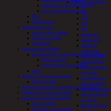
Hylsyt ja vääntimet
Kemikaalit, sprayt ja silikonit
1"
Lasi ja jäähdytinnesteet
1/2"
Öljyt
1/4"
Suodattimet
3/4"
Pakoputken osat
3/8
Laipat ja kiinnikkeet
Adapterit
Putket ja kulmat
Kärkisarjat
Tarvikkeet
Räikät ja
Perävaunutarvikkeet
vääntimet
Hinausköydet, kiristysliinat ja kiinnikkeet
Iskumeisselit
Hinausköydet
Jakoavaimet
Kiristysliinat ja tarvikkeet
Kiintoavaimet
Valot
ja -sarjat
Rengas ja -vannetarvikkeet
Kuusiokolo ja
Pukit ja tunkit
torx-avaimet
Sähköpotkulaudat, skootterit ja ajoneuvot
Momenttiavaim
Tukkikärryt ja juontopulkat
Ruuvimeisselit
Veneet ja veneilytarvikkeet
ja -sarjat
Airot ja melat
Nitojat ja niitit
Kanootit ja sup-laudat