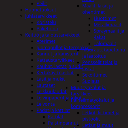
Peilit
Maalit, lakat ja
Huonetuoksut
ohentimet
Juhlatarvikkeet
Liuottimet
Koristelu
Metallimaalit
Paketointi
Spraymaalit ja
Keittiö ja taloustarvikkeet
-lakat
Aterimet
Talomaalit
Juomapullot ja termokset
Muuraus, tapetointi
Kannut ja kanisterit
ja laatoitus
Kattaustarvikkeet
Pensselit telat ja
Kauhat, lastat ja sudit
lastat
Kertakäyttöastiat
Sekoittimet
Lasit ja mukit
Suojaus
Lautaset
Muut työkalut ja
Leikkuulaudat
tarvikkeet
Leivinpaperit ja foliot
Paineilmatyökalut ja
Leivonta
kompressorit
Padat ja kattilat
Letkut, liittimet ja
Kattilat
pistoolit
Paistinpannut
Letkut ja muut