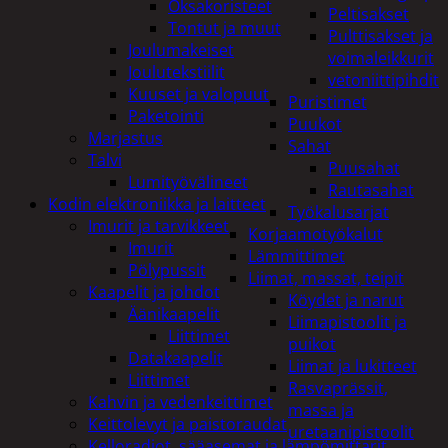
Oksakoristeet
Peltisakset
Tontut ja muut
Pulttisakset ja
Joulumakeiset
voimaleikkurit
Joulutekstiilit
vetoniittipihdit
Kuuset ja valopuut
Puristimet
Paketointi
Puukot
Marjastus
Sahat
Talvi
Puusahat
Lumityövälineet
Rautasahat
Kodin elektroniikka ja laitteet
Työkalusarjat
Imurit ja tarvikkeet
Korjaamotyökalut
Imurit
Lämmittimet
Pölypussit
Liimat, massat, teipit
Kaapelit ja johdot
Köydet ja narut
Äänikaapelit
Liimapistoolit ja
Liittimet
puikot
Datakaapelit
Liimat ja lukitteet
Liittimet
Rasvaprässit,
Kahvin ja vedenkeittimet
massa ja
Keittolevyt ja paistoraudat
uretaanipistoolit
Kelloradiot, sääasemat ja lämpömittarit