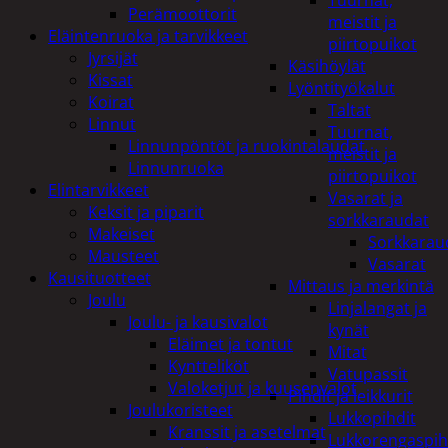
Tuurnat,
Perämoottorit
meistit ja
Eläintenruoka ja tarvikkeet
piirtopuikot
Jyrsijät
Käsihöylät
Kissat
Lyöntityökalut
Koirat
Taltat
Linnut
Tuurnat,
Linnunpöntöt ja ruokintalaudat
meistit ja
Linnunruoka
piirtopuikot
Elintarvikkeet
Vasarat ja
Keksit ja piparit
sorkkaraudat
Makeiset
Sorkkarau
Mausteet
Vasarat
Kausituotteet
Mittaus ja merkintä
Joulu
Linjalangat ja
Joulu- ja kausivalot
kynät
Eläimet ja tontut
Mitat
Kyntteliköt
Vatupassit
Valoketjut ja kuusenvalot
Pihdit ja leikkurit
Joulukoristeet
Lukkopihdit
Kranssit ja asetelmat
Lukkorengaspih