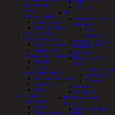
Teipit
Oheislaitteet
Tiivisteet
Paristot
LVI
Puhelintarvikkeet
Allaskaapit, hanat ja
Johdot ja laturit
tarvikkeet
Kotelot ja telineet
Hanat
Tehosekoittimet
Kaapistot
Tietokonetarvikkeet
Hajulukot, kaivot ja
Adapterit, liittimet ja telakointiasemat
tarvikkeet
Verkkolaitteet
Leikkurit
Tv-tarvikkeet ja seinätelineet
Nipat, liittimet ja
Antennit
holkit
Liittimet
Letkunkiristime
Viihde-elektroniikka
Nipat ja holkit
Bluetooth kaiuttimet
Tiivisteet
Kuulokkeet
Pumput
Radiot
Putkipihdit
Koti ja sisustus
Maalit, muuraus ja
Huonekalut
tarvikkeet
Kaapit
Maalikaukalot ja -
Kenkätelineet ja naulakot
astiat