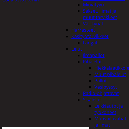
Miniatyyri
Sakset, liimat ja
muut tarvikkeet
Värikynät
Harrasteet
Käsityötarvikkeet
Langat
Lelut
Ilmapallot
Pihalelut
Hiekkalaatikkole
Muut pihalelut
Pallot
Vesipyssyt
Radio-ohjattavat
Sisälelut
Leikkiautot ja
työkoneet
Muovailuvahat
ja limat