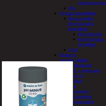
jäähdytinnestee
Öljyt
Perävaunutarvikkeet
Hinausköydet,
kiristysliinat ja
kiinnikkeet
Hinausköydet
Kiristysliinat ja
tarvikkeet
Valot
Rengas ja -
vannetarvikkeet
Sähköpotkulaudat,
skootterit ja ajoneuvot
Tukkikärryt ja
juontopulkat
Veneet ja
veneilytarvikkeet
Airot ja melat
Perämoottorit