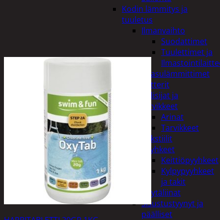
Kodin lämmitys ja
tuuletus
Ilmanvaihto
Suodattimet
Tuulettimet ja
Ilmastointilaitte
Kaasulämmittimet
Patterit
Tulisijat ja
tarvikkeet
Arinat
Tarvikkeet
Kodintekstiilit
Pyyhkeet
Keittiöpyyhkeet
Kylpypyyhkeet
ja takit
Pöytäliinat
Sisustustyynyt ja
päälliset
HAPPITABLETTI 20GR 1KG