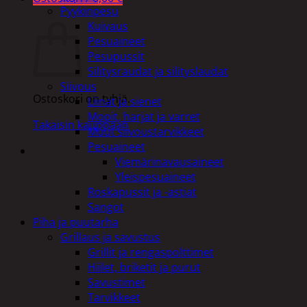
Pyykinpesu
Ostoskori
Kuivaus
Pesuaineet
Pesupussit
Silitysraudat ja silityslaudat
Siivous
Ostoskori on tyhjä.
Liinat ja sienet
Mopit, harjat ja varret
Takaisin kauppaan
Muut siivoustarvikkeet
Pesuaineet
Viemärinavausaineet
Yleispesuaineet
Roskapussit ja -astiat
Sangot
Piha ja puutarha
Grillaus ja savustus
Grillit ja rengaspolttimet
Hiilet, briketit ja purut
Savustimet
Tarvikkeet