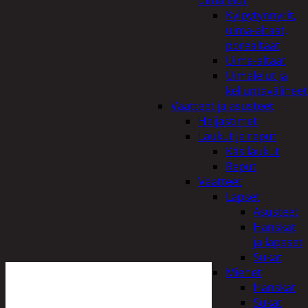
uimalelut
Kylpytynnyrit,
uima-altaat,
porealtaat
Uima-altaat
Uimalelut ja
kelluntavälineet
Vaatteet ja asusteet
Heijastimet
Laukut ja reput
Käsilaukut
Reput
Vaatteet
Lapset
Asusteet
Hanskat
ja lapaset
Sukat
Miehet
Hanskat
Sukat