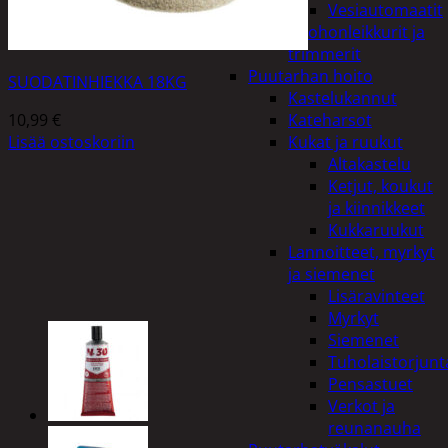
Vesiautomaatit
Ruohonleikkurit ja
trimmerit
Puutarhan hoito
SUODATINHIEKKA 18KG
Kastelukannut
10,99
€
Kateharsot
Lisää ostoskoriin
Kukat ja ruukut
Altakastelu
Ketjut, koukut
ja kiinnikkeet
Kukkaruukut
Lannoitteet, myrkyt
ja siemenet
Lisäravinteet
Myrkyt
Siemenet
Tuholaistorjunt
Pensastuet
Verkot ja
reunanauha