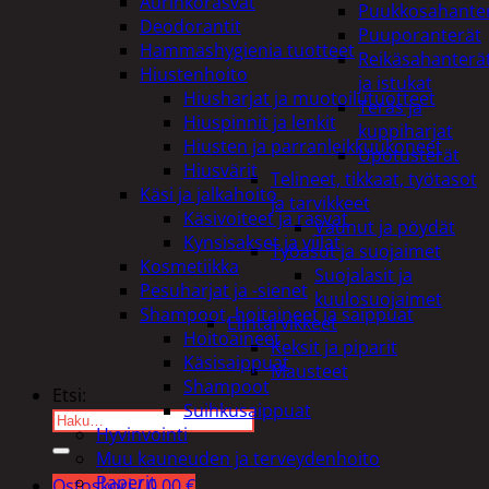
Aurinkorasvat
Puukkosahante
Deodorantit
Puuporanterät
Hammashygienia tuotteet
Reikäsahanterä
Hiustenhoito
ja istukat
Hiusharjat ja muotoilutuotteet
Teräs ja
Hiuspinnit ja lenkit
kuppiharjat
Hiusten ja parranleikkuukoneet
Upotusterät
Hiusvärit
Telineet, tikkaat, työtasot
Käsi ja jalkahoito
ja tarvikkeet
Käsivoiteet ja rasvat
Vaunut ja pöydät
Kynsisakset ja viilat
Työasut ja suojaimet
Kosmetiikka
Suojalasit ja
Pesuharjat ja -sienet
kuulosuojaimet
Shampoot, hoitaineet ja saippuat
Elintarvikkeet
Hoitoaineet
Keksit ja piparit
Käsisaippuat
Mausteet
Shampoot
Etsi:
Suihkusaippuat
Hyvinvointi
Muu kauneuden ja terveydenhoito
Paperit
Ostoskori /
0,00
€