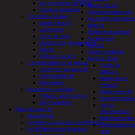
Koriste-esineet ja kasvit
Akut ja laturit
Taulut ja kehykset
Kulmahiomakoneet
Toimistotarvikkeet
Kuumailmapuhaltim
Kynät ja kumit
Mittarit
Laminointi
Mutterinvääntimet
Liimat ja teipit
Porakoneet
Muistitaulut ja magneetit
Ruiskut
Sakset
Sahat ja sirkkelit
Vihkot ja paperit
Terät ja laikat
Turvajärjestelmät ja lukitus
Hionta ja
Hälyttimet ja kamerat
katkaisu
Palovaroittimet
Kierretapit ja
Riippulukot
työkalut
Varastointi ja säilytys
Kiviporanterät
Hyllyt ja -kannattimet
Kuviosahanterä
Säilytyslaatikot
Lasi- ja
Päivittäistavarat
tiiliporanterät
Apuvälineet
Metalliporanter
Hengityssuojaimet ja desinfiointi
Monitoimikone
Henkilökohtainen hygienia
terät