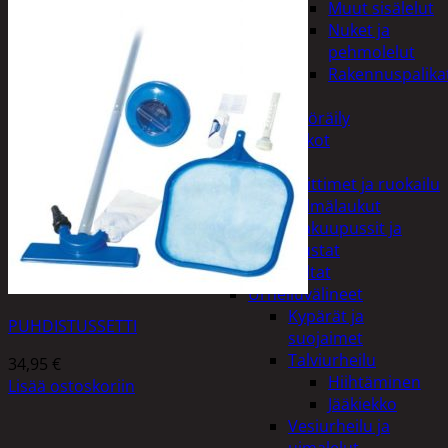
Muut sisälelut
Nuket ja
pehmolelut
Rakennuspalika
Pelit
Polkupyöräily
Lukot
Retkeily
Keittimet ja ruokailu
Kylmälaukut
Makuupussit ja
alustat
Teltat
Urheiluvälineet
Kypärät ja
PUHDISTUSSETTI
suojaimet
Talviurheilu
34,95
€
Hiihtäminen
Lisää ostoskoriin
Jääkiekko
Vesiurheilu ja