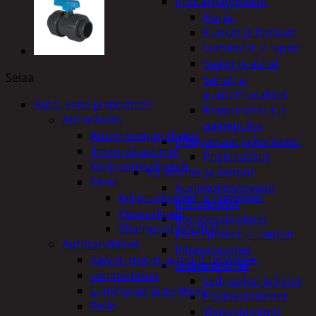
Puutarhatyökalut
Harjat
Kuokat ja haravat
Lumikolat ja lapiot
Saavit ja astiat
Selaa
Sahat ja
puutarhasakset
Auto, vene ja moottori
Reppuruiskut ja
Autonhoito
painepullot
Auton sisäpuhdistus
Pihapatsaat ja koristeet
ilmanraikastimet
Postilaatikot
Korjausmaalikynät
Valaisimet ja lamput
Pesu
Aurinkokennovalot
Kiillotuskoneet ja tarvikkeet
Koristevalot
Pesuvälineet
Koristevalaisimet
Shampoot ja vahat
Loisteputket ja lamput
Autotarvikkeet
Pihavalaisimet
Kalvot, matot ja muut tarvikkeet
Sisävalaisimet
Lämmittimet
Lednauhat ja listat
Lumiharjat ja peitteet
Pöytävalaisimet
Peilit
Yleisvalaisimet