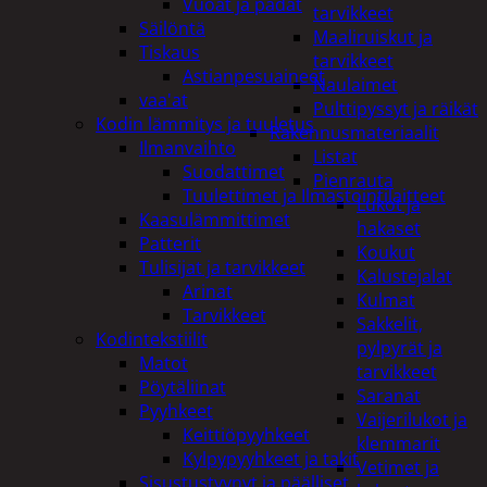
Vuoat ja padat
tarvikkeet
Säilöntä
Maaliruiskut ja
Tiskaus
tarvikkeet
Astianpesuaineet
Naulaimet
vaa'at
Pulttipyssyt ja räikät
Kodin lämmitys ja tuuletus
Rakennusmateriaalit
Ilmanvaihto
Listat
Suodattimet
Pienrauta
Tuulettimet ja Ilmastointilaitteet
Lukot ja
Kaasulämmittimet
hakaset
Patterit
Koukut
Tulisijat ja tarvikkeet
Kalustejalat
Arinat
Kulmat
Tarvikkeet
Sakkelit,
Kodintekstiilit
pylpyrät ja
Matot
tarvikkeet
Pöytäliinat
Saranat
Pyyhkeet
Vaijerilukot ja
Keittiöpyyhkeet
klemmarit
Kylpypyyhkeet ja takit
Vetimet ja
Sisustustyynyt ja päälliset