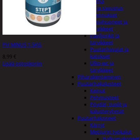
Piha ja puutarha
Grillaus ja savustus
Piharakennukset
Kasvihuoneet ja
tarvikkeet
Paviljonkit ja
tarvikkeet
PH MINUS 1.5KG
Puutarhavajat ja
katokset
8,99
€
Ulko-wc ja
Lisää ostoskoriin
tarvikkeet
Piharakentaminen
Puutarhakalusteet
Keinut
Pehmusteet
Pöydät, tuolit ja
kalusteryhmät
Puutarhakoneet
Kärryt
Metsurin työkalut
Halkomakoneet