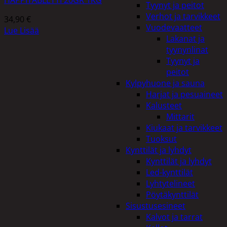
Tyynyt ja peitot
Verhot ja tarvikkeet
34,90
€
Vuodevaatteet
Lue Lisää
Lakanat ja
tyynynlinat
Tyynyt ja
peitot
Kylpyhuone ja sauna
Harjat ja pesuaineet
Kalusteet
Mittarit
Kiukaat ja tarvikkeet
Tuoksut
Kynttilät ja lyhdyt
Kynttilät ja lyhdyt
Led-kynttilät
Lyhtytelineet
Pöytäkynttilät
Sisustusesineet
Kalvot ja tarrat