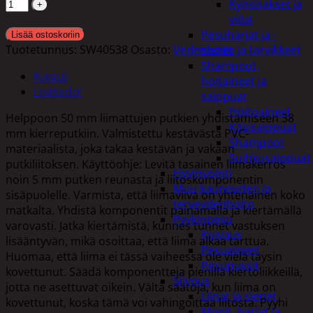
Kynsisakset ja
viilat
Pesuharjat ja -
Lisää ostoskoriin
Tuotetunnus:
SW40538
Osasto:
Vedenhoito ja tarvikkeet
sienet
Shampoot,
Kuvaus
hoitaineet ja
Lisätiedot
saippuat
Hoitoaineet
Helppoon 50 mm liimattujen putkien yhdistämiseen 38
Käsisaippuat
mm kierreputkiin. Valmistettu kestävästä PVC-
Shampoot
materiaalista, joka takaa kestävän ja vakaan
Suihkusaippuat
putkiliitoksen. Käyttöohje: Levitä tasainen liimakerros
Hyvinvointi
noin 5 mm putken reunasta ja liitoskomponentin
Muu kauneuden ja
sisäpuolelle. Varmista, että liimaviiva on yhtenäinen koko
terveydenhoito
matkalta. Yhdistä komponentit painamalla ja kiertämällä
Pyykinpesu
varovasti. Jatka kiertämistä, kunnes tunnet vastuksen
Kuivaus
lisääntyvän, mikä osoittaa, että liima alkaa tarttua.
Pesuaineet
Huomaa, että liima ei tässä vaiheessa ole vielä täysin
Pesupussit
kovettunut. Säädä komponentteja pienillä kiertoliikkeillä,
Siivous
jotta ne asettuvat oikein. Vältä säätöjä, kun liima on
Liinat ja sienet
kovettunut, koska tämä voi vahingoittaa liitosta. Pyyhi
Mopit, harjat ja