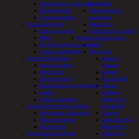
Öljykynttilät ja ulkotulet
tarvikkeet
Pöytäkynttilät
Maaliruiskut ja
Tuoksukynttilät
tarvikkeet
Sisustusesineet
Naulaimet
Kalvot ja tarrat
Pulttipyssyt ja räikät
Kellot
Rakennusmateriaalit
Koriste-esineet ja kasvit
Listat
Taulut ja kehykset
Pienrauta
Toimistotarvikkeet
Lukot ja
Kynät ja kumit
hakaset
Laminointi
Koukut
Liimat ja teipit
Kalustejalat
Muistitaulut ja magneetit
Kulmat
Sakset
Sakkelit,
Vihkot ja paperit
pylpyrät ja
Turvajärjestelmät ja lukitus
tarvikkeet
Hälyttimet ja kamerat
Saranat
Palovaroittimet
Vaijerilukot ja
Riippulukot
klemmarit
Varastointi ja säilytys
Vetimet ja