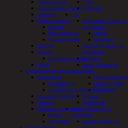
Leikkuulaudat
Teipit
Leivinpaperit ja foliot
Tiivisteet
Leivonta
LVI
Padat ja kattilat
Allaskaapit, hanat ja
Kattilat
tarvikkeet
Paistinpannut
Hanat
Vuoat ja padat
Kaapistot
Säilöntä
Hajulukot, kaivot ja
Tiskaus
tarvikkeet
Astianpesuaineet
Leikkurit
vaa'at
Nipat, liittimet ja
Kodin lämmitys ja tuuletus
holkit
Ilmanvaihto
Letkunkiristime
Suodattimet
Nipat ja holkit
Tuulettimet ja Ilmastointilaitteet
Tiivisteet
Kaasulämmittimet
Pumput
Patterit
Putkipihdit
Tulisijat ja tarvikkeet
Maalit, muuraus ja
Arinat
tarvikkeet
Tarvikkeet
Maalikaukalot ja -
Kodintekstiilit
astiat