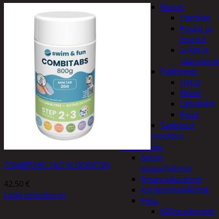
Naiset
Hanskat
Paidat ja
housut
Sukat ja
säärystim
Päähineet
Hatut
Huivit
Lippalakit
Pipot
Sadeasut
Auto, vene ja moottori
Autonhoito
Auton
COMBITABS 1KG KLOORITON
sisäpuhdistus
Ilmanraikastimet
42,50
€
Korjausmaalikynät
Lisää ostoskoriin
Pesu
Kiillotuskoneet