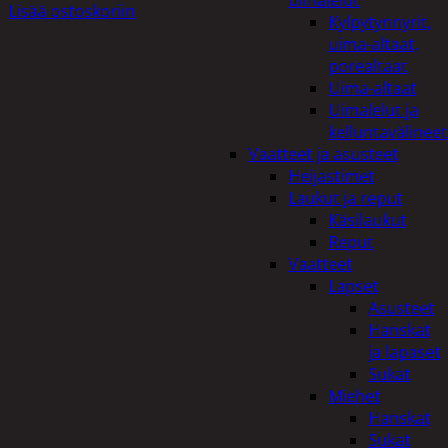
uimalelut
Lisää ostoskoriin
Kylpytynnyrit,
uima-altaat,
porealtaat
Uima-altaat
Uimalelut ja
kelluntavälineet
Vaatteet ja asusteet
Heijastimet
Laukut ja reput
Käsilaukut
Reput
Vaatteet
Lapset
Asusteet
Hanskat
ja lapaset
Sukat
Miehet
Hanskat
Sukat