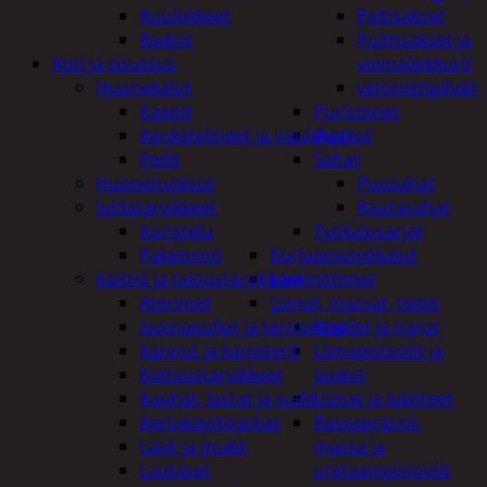
Kuulokkeet
Peltisakset
Radiot
Pulttisakset ja
Koti ja sisustus
voimaleikkurit
Huonekalut
vetoniittipihdit
Kaapit
Puristimet
Kenkätelineet ja naulakot
Puukot
Peilit
Sahat
Huonetuoksut
Puusahat
Juhlatarvikkeet
Rautasahat
Koristelu
Työkalusarjat
Paketointi
Korjaamotyökalut
Keittiö ja taloustarvikkeet
Lämmittimet
Aterimet
Liimat, massat, teipit
Juomapullot ja termokset
Köydet ja narut
Kannut ja kanisterit
Liimapistoolit ja
Kattaustarvikkeet
puikot
Kauhat, lastat ja sudit
Liimat ja lukitteet
Kertakäyttöastiat
Rasvaprässit,
Lasit ja mukit
massa ja
Lautaset
uretaanipistoolit