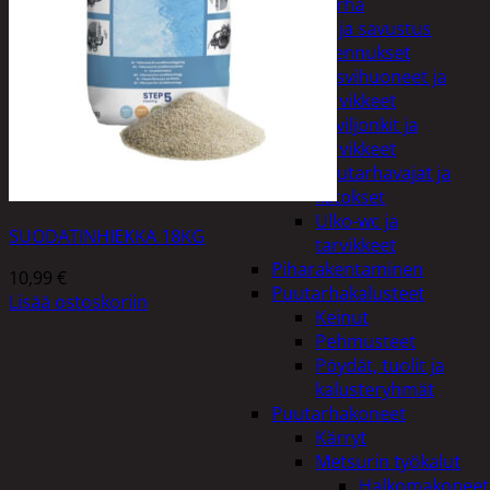
Piha ja puutarha
Grillaus ja savustus
Piharakennukset
Kasvihuoneet ja
tarvikkeet
Paviljonkit ja
tarvikkeet
Puutarhavajat ja
katokset
Ulko-wc ja
SUODATINHIEKKA 18KG
tarvikkeet
Piharakentaminen
10,99
€
Puutarhakalusteet
Lisää ostoskoriin
Keinut
Pehmusteet
Pöydät, tuolit ja
kalusteryhmät
Puutarhakoneet
Kärryt
Metsurin työkalut
Halkomakoneet