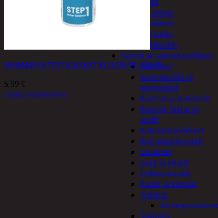
Peilit
Huonetuoksut
Juhlatarvikkeet
Koristelu
Paketointi
Keittiö ja taloustarvikkeet
SWIM&FUN TESTILIUSKAT KLOORI/PH 50KPL
Aterimet
Juomapullot ja
5,99
€
termokset
Lisää ostoskoriin
Kannut ja kanisterit
Kauhat, lastat ja
sudit
Kattaustarvikkeet
Kertakäyttöastiat
Lautaset
Lasit ja mukit
Leikkuulaudat
Padat ja kattilat
Tiskaus
Astianpesuaine
Säilöntä