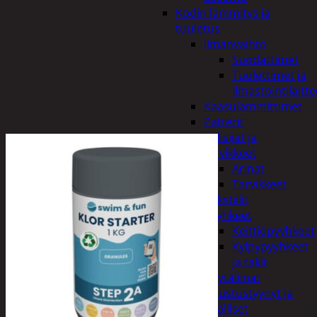
Kodin lämmitys ja
tuuletus
Ilmanvaihto
Suodattimet
Tuulettimet ja
Ilmastointilaitte
Kaasulämmittimet
Patterit
Tulisijat ja
tarvikkeet
Arinat
Tarvikkeet
Kodintekstiilit
Pyyhkeet
Keittiöpyyhkeet
Kylpypyyhkeet
ja takit
Pöytäliinat
Sisustustyynyt ja
päälliset