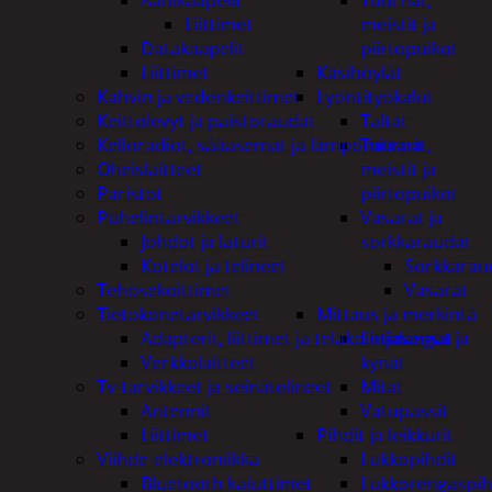
Tuurnat,
Liittimet
meistit ja
Datakaapelit
piirtopuikot
Liittimet
Käsihöylät
Kahvin ja vedenkeittimet
Lyöntityökalut
Keittolevyt ja paistoraudat
Taltat
Kelloradiot, sääasemat ja lämpömittarit
Tuurnat,
Oheislaitteet
meistit ja
Paristot
piirtopuikot
Puhelintarvikkeet
Vasarat ja
Johdot ja laturit
sorkkaraudat
Kotelot ja telineet
Sorkkarau
Tehosekoittimet
Vasarat
Tietokonetarvikkeet
Mittaus ja merkintä
Adapterit, liittimet ja telakointiasemat
Linjalangat ja
Verkkolaitteet
kynät
Tv-tarvikkeet ja seinätelineet
Mitat
Antennit
Vatupassit
Liittimet
Pihdit ja leikkurit
Viihde-elektroniikka
Lukkopihdit
Bluetooth kaiuttimet
Lukkorengaspih