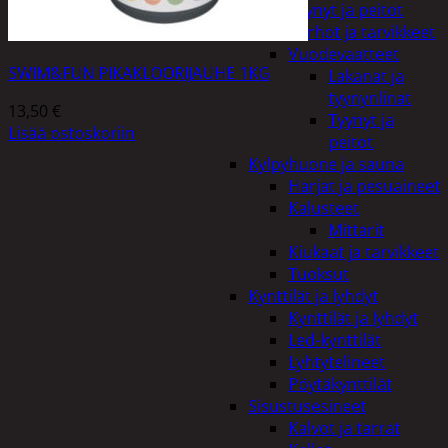
Tyynyt ja peitot
Verhot ja tarvikkeet
Vuodevaatteet
SWIM&FUN PIKAKLOORIJAUHE 1KG
Lakanat ja
tyynynlinat
13,50
€
Tyynyt ja
Lisää ostoskoriin
peitot
Kylpyhuone ja sauna
Harjat ja pesuaineet
Kalusteet
Mittarit
Kiukaat ja tarvikkeet
Tuoksut
Kynttilät ja lyhdyt
Kynttilät ja lyhdyt
Led-kynttilät
Lyhtytelineet
Pöytäkynttilät
Sisustusesineet
Kalvot ja tarrat