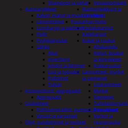
Shampoot ja vahat
Vesiautomaatit
Autotarvikkeet
Ruohonleikkurit ja
Kalvot, matot ja muut tarvikkeet
trimmerit
Lämmittimet
Puutarhan hoito
Lumiharjat ja peitteet
Kastelukannut
Peilit
Kateharsot
Pyyhkijänsulat
Kukat ja ruukut
Sähkö
Altakastelu
Akut
Ketjut, koukut
invertterit
ja kiinnikkeet
Johdot ja liittimet
Kukkaruukut
Lisä ja työvalot
Lannoitteet, myrkyt
Polttimot
ja siemenet
Tulpat
Lisäravinteet
Irtomoottorit, aggregaatit
Myrkyt
Aggregaatit
Siemenet
Lisälaitteet
Tuholaistorjunt
Polttoainesäiliöt, pumput ja tarvikkeet
Pensastuet
Vinssit ja varusteet
Verkot ja
Öljyt, suodattimet ja nesteet
reunanauha