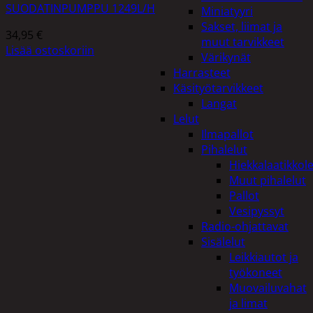
SUODATINPUMPPU 1249L/H
Miniatyyri
Sakset, liimat ja
34,95
€
muut tarvikkeet
Lisää ostoskoriin
Värikynät
Harrasteet
Käsityötarvikkeet
Langat
Lelut
Ilmapallot
Pihalelut
Hiekkalaatikkole
Muut pihalelut
Pallot
Vesipyssyt
Radio-ohjattavat
Sisälelut
Leikkiautot ja
työkoneet
Muovailuvahat
ja limat