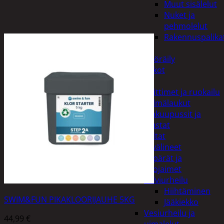
Muut sisälelut
Nuket ja
pehmolelut
Rakennuspalika
Pelit
Polkupyöräily
Lukot
Retkeily
Keittimet ja ruokailu
Kylmälaukut
Makuupussit ja
alustat
Teltat
Urheiluvälineet
Kypärät ja
suojaimet
Talviurheilu
Hiihtäminen
SWIM&FUN PIKAKLOORIJAUHE 5KG
Jääkiekko
Vesiurheilu ja
44,99
€