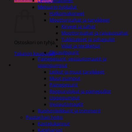
Lehtipuhaltimet
Ostoskori
Metsurin työkalut
Halkomakoneet
Moottorisahat ja tarvikkeet
Kirveet ja sahat
Moottorisahat ja raivaussahat
Tukkisakset ja sahapukit
Ostoskori on tyhjä.
Viilat ja teräketjut
Oksasilppurit
Takaisin kauppaan
Painepesurit, vesiautomaatit ja
uppopumput
Letkut ja muut tarvikkeet
Muut pumput
Painepesurit
Reppuruiskut ja painepullot
Uppopumput
Vesiautomaatit
Ruohonleikkurit ja trimmerit
Puutarhan hoito
Kastelukannut
Kateharsot