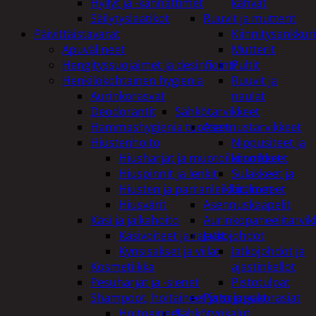
Hyllyt ja -kannattimet
kahvat
Säilytyslaatikot
Ruuvit ja mutterit
Päivittäistavarat
Kiinnitysankkuri
Apuvälineet
Mutterit
Hengityssuojaimet ja desinfiointi
Pultit
Henkilökohtainen hygienia
Ruuvit ja
Aurinkorasvat
naulat
Deodorantit
Sähkötarvikkeet
Hammashygienia tuotteet
Asennustarvikkeet
Hiustenhoito
Nippusiteet ja
Hiusharjat ja muotoilutuotteet
kiinnikkeet
Hiuspinnit ja lenkit
Sulakkeet ja
Hiusten ja parranleikkuukoneet
liittimet
Hiusvärit
Asennuskaapelit
Käsi ja jalkahoito
Aurinkopaneelitarvik
Käsivoiteet ja rasvat
Jatkojohdot
Kynsisakset ja viilat
Jatkojohdot ja
Kosmetiikka
ajastinkellot
Pesuharjat ja -sienet
Pistotulpat
Shampoot, hoitaineet ja saippuat
Pisto ja -jakorasiat
Hoitoaineet
Sähkötyökalut