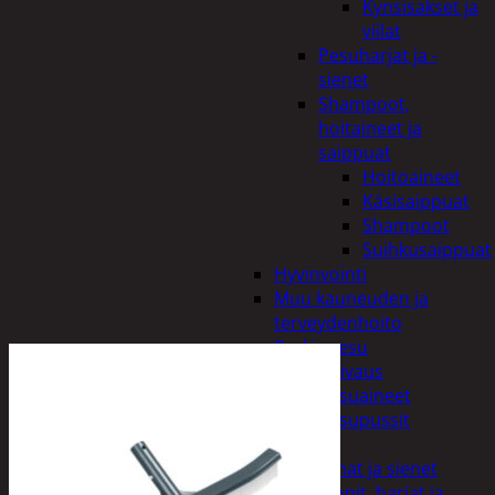
Kynsisakset ja
viilat
Pesuharjat ja -
sienet
Shampoot,
hoitaineet ja
saippuat
Hoitoaineet
Käsisaippuat
Shampoot
Suihkusaippuat
Hyvinvointi
Muu kauneuden ja
terveydenhoito
Pyykinpesu
Kuivaus
Pesuaineet
Pesupussit
Siivous
Liinat ja sienet
Mopit, harjat ja