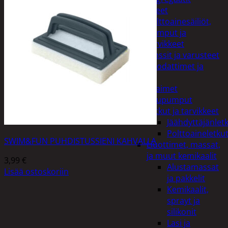
Lisälaitteet
Polttoainesäiliöt,
pumput ja
tarvikkeet
Vinssit ja varusteet
Öljyt, suodattimet ja
nesteet
Avaimet
Imupumput
Letkut ja tarvikkeet
Jäähdyttäjänlet
Polttoaineletku
SWIM&FUN PUHDISTUSSIENI KAHVALLA
Liuottimet, massat,
ja muut kemikaalit
3,99
€
Alustamassat
Lisää ostoskoriin
ja pakkelit
Kemikaalit,
sprayt ja
silikonit
Lasi ja