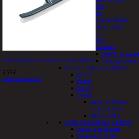
varret
Muut
siivoustarvikkeet
Roskapussit ja -
astiat
Sankot
Pesuaineet
Viemärinavausa
SWIM&FUN ALLASHARJA 45CM HARMAA
Yleispesuaineet
Eläintenruoka ja tarvikkeet
6,50
€
Jyrsijät
Lisää ostoskoriin
Kissat
Koirat
Linnut
Linnunpöntöt ja
ruokintalaudat
Linnunruoka
Kodin elektroniikka ja laitteet
Imurit ja tarvikkeet
Kaapelit ja johdot