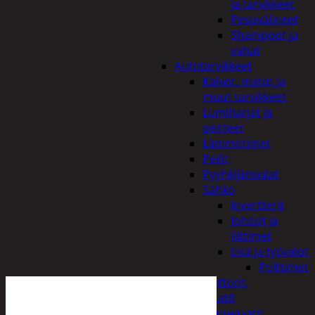
ja tarvikkeet
Pesuvälineet
Shampoot ja
vahat
Autotarvikkeet
Kalvot, matot ja
muut tarvikkeet
Lumiharjat ja
peitteet
Lämmittimet
Peilit
Pyyhkijänsulat
Sähkö
Invertterit
Johdot ja
liittimet
Lisä ja työvalot
Polttimot
Irtomoottorit,
aggregaatit
Aggregaatit