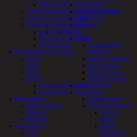
Pukit ja tunkit
Taskulamput
Sähköpotkulaudat, skootterit ja ajoneuvot
Työmaavalaisimet
Tukkikärryt ja juontopulkat
Taskulamput
Veneet ja veneilytarvikkeet
Tarvikkeet
Airot ja melat
Työkalut
Kanootit ja sup-laudat
Hitsaus
Perämoottorit
Hitsauskolvit ja
Eläintenruoka ja tarvikkeet
suuttimet
Jyrsijät
Kaasut ja polttimet
Kissat
Lasit ja maskit
Koirat
Puikot ja langat
Linnut
Tinakolvit ja tinat
Linnunpöntöt ja ruokintalaudat
Imurit
Linnunruoka
Käsityökalut
Elintarvikkeet
Erikoistyökalut
Keksit ja piparit
Hionta ja puhdistus
Makeiset
Tyynyt ja
Mausteet
paperit
Kausituotteet
Viilat ja
Joulu
teräsharjat