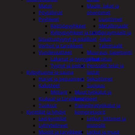
Matot
Maalit, lakat ja
Pöytäliinat
ohentimet
Pyyhkeet
Liuottimet
Keittiöpyyhkeet
Metallimaalit
Kylpypyyhkeet ja takit
Spraymaalit ja
Sisustustyynyt ja päälliset
-lakat
Verhot ja tarvikkeet
Talomaalit
Vuodevaatteet
Muuraus, tapetointi
Lakanat ja tyynynlinat
ja laatoitus
Tyynyt ja peitot
Pensselit telat ja
Kylpyhuone ja sauna
lastat
Harjat ja pesuaineet
Sekoittimet
Kalusteet
Suojaus
Mittarit
Muut työkalut ja
Kiukaat ja tarvikkeet
tarvikkeet
Tuoksut
Paineilmatyökalut ja
Kynttilät ja lyhdyt
kompressorit
Led-kynttilät
Letkut, liittimet ja
Lyhtytelineet
pistoolit
Muotit ja tarvikkeet
Letkut ja muut