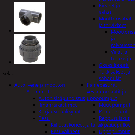
Kirveet ja
sahat
Moottorisahat
ja tarvikkeet
Moottoris
ja
raivaussa
Viilat ja
teräketjut
Oksasilppurit
Tukkisakset ja
Selaa
sahapukit
Auto, vene ja moottori
Painepesurit,
Autonhoito
vesiautomaatit ja
Auton sisäpuhdistus
uppopumput
ilmanraikastimet
Muut pumput
Korjausmaalikynät
Painepesurit
Pesu
Reppuruiskut
Kiillotuskoneet ja tarvikkeet
ja painepullot
Pesuvälineet
Uppopumput