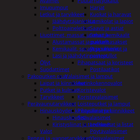
Avaimet
Puutarhatyökalut
Imupumput
Harjat
Letkut ja tarvikkeet
Kuokat ja haravat
Jäähdyttäjänletkut
Lumikolat ja lapiot
Polttoaineletkut
Saavit ja astiat
Liuottimet, massat, ja muut kemikaalit
Sahat ja
Alustamassat ja pakkelit
puutarhasakset
Kemikaalit, sprayt ja silikonit
Reppuruiskut ja
Lasi ja jäähdytinnesteet
painepullot
Öljyt
Pihapatsaat ja koristeet
Suodattimet
Postilaatikot
Pakoputken osat
Valaisimet ja lamput
Laipat ja kiinnikkeet
Aurinkokennovalot
Putket ja kulmat
Koristevalot
Tarvikkeet
Koristevalaisimet
Perävaunutarvikkeet
Loisteputket ja lamput
Hinausköydet, kiristysliinat ja kiinnikkeet
Pihavalaisimet
Hinausköydet
Sisävalaisimet
Kiristysliinat ja tarvikkeet
Lednauhat ja listat
Valot
Pöytävalaisimet
Rengas ja -vannetarvikkeet
Yleisvalaisimet