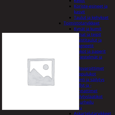
Kellot
Koriste-esineet ja
kasvit
Taulut ja kehykset
Toimistotarvikkeet
Kynät ja kumit
Liimat ja teipit
Muistitaulut ja
magneetit
Vihkot ja paperit
Turvajärjestelmät ja
lukitus
Palovaroittimet
Riippulukot
Varastointi ja säilytys
Hyllyt ja -
kannattimet
Säilytyslaatikot
Vapaa-aika ja urheilu
Askartelu
Askartelutarvikkeet