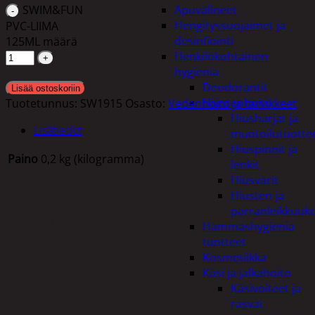
SWIM&FUN
Apuvälineet
Hengityssuojaimet ja
PVC-LIIMA
desinfiointi
125ML määrä
Henkilökohtainen
hygienia
Deodorantit
Lisää ostoskoriin
Hiustenhoito
Tuotetunnus:
SW1915
Osasto:
Vedenhoito ja tarvikkeet
Hiusharjat ja
Lisätiedot
muotoilutuotte
Hiuspinnit ja
Paino
0,2 kg (kilogramma)
lenkit
Hiusvärit
Hiusten ja
parranleikkuuk
Tutustu myös
Hammashygienia
tuotteet
Kosmetiikka
Käsi ja jalkahoito
Käsivoiteet ja
rasvat