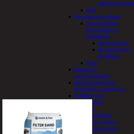
jäähdytinnestee
Öljyt
Perävaunutarvikkeet
Hinausköydet,
kiristysliinat ja
kiinnikkeet
Hinausköydet
Kiristysliinat ja
tarvikkeet
Valot
Rengas ja -
vannetarvikkeet
Sähköpotkulaudat,
skootterit ja ajoneuvot
Tukkikärryt ja
juontopulkat
Veneet ja
veneilytarvikkeet
Airot ja melat
Perämoottorit