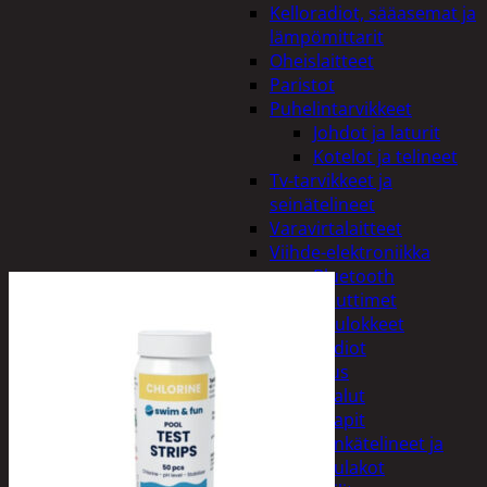
Kelloradiot, sääasemat ja
lämpömittarit
Oheislaitteet
Paristot
Puhelintarvikkeet
Johdot ja laturit
Kotelot ja telineet
Tv-tarvikkeet ja
seinätelineet
Varavirtalaitteet
Viihde-elektroniikka
Bluetooth
kaiuttimet
Kuulokkeet
Radiot
Koti ja sisustus
Huonekalut
Kaapit
Kenkätelineet ja
naulakot