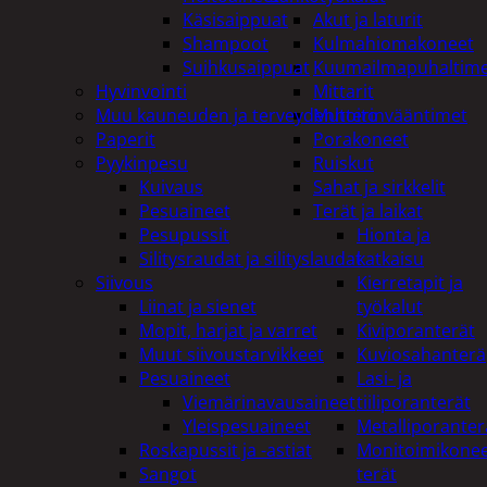
Käsisaippuat
Akut ja laturit
Shampoot
Kulmahiomakoneet
Suihkusaippuat
Kuumailmapuhaltim
Hyvinvointi
Mittarit
Muu kauneuden ja terveydenhoito
Mutterinvääntimet
Paperit
Porakoneet
Pyykinpesu
Ruiskut
Kuivaus
Sahat ja sirkkelit
Pesuaineet
Terät ja laikat
Pesupussit
Hionta ja
Silitysraudat ja silityslaudat
katkaisu
Siivous
Kierretapit ja
Liinat ja sienet
työkalut
Mopit, harjat ja varret
Kiviporanterät
Muut siivoustarvikkeet
Kuviosahanterä
Pesuaineet
Lasi- ja
Viemärinavausaineet
tiiliporanterät
Yleispesuaineet
Metalliporanter
Roskapussit ja -astiat
Monitoimikone
Sangot
terät