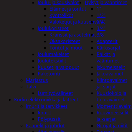
Joulu- ja kausivalot
Hylsyt ja vääntimet
Eläimet ja tontut
1"
Kyntteliköt
1/2"
Valoketjut ja kuusenvalot
1/4"
Joulukoristeet
3/4"
Kranssit ja asetelmat
3/8
Oksakoristeet
Adapterit
Tontut ja muut
Kärkisarjat
Joulumakeiset
Räikät ja
Joulutekstiilit
vääntimet
Kuuset ja valopuut
Iskumeisselit
Paketointi
Jakoavaimet
Marjastus
Kiintoavaimet
Talvi
ja -sarjat
Lumityövälineet
Kuusiokolo ja
Kodin elektroniikka ja laitteet
torx-avaimet
Imurit ja tarvikkeet
Momenttiavaim
Imurit
Ruuvimeisselit
Pölypussit
ja -sarjat
Kaapelit ja johdot
Nitojat ja niitit
Äänikaapelit