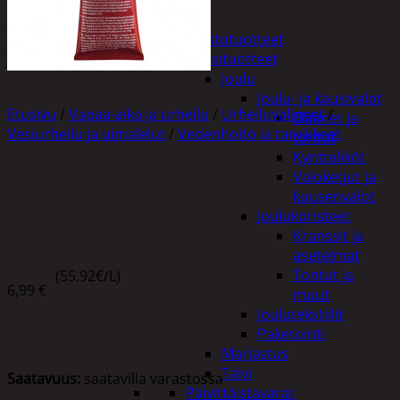
Tuotevalikoima
Poistotuotteet
Kausituotteet
Joulu
Joulu- ja kausivalot
Etusivu
/
Vapaa-aika ja urheilu
/
Urheiluvälineet
/
Eläimet ja
Vesiurheilu ja uimalelut
/
Vedenhoito ja tarvikkeet
tontut
Kyntteliköt
Valoketjut ja
kuusenvalot
SWIM&FUN PVC-LIIMA 125ML
Joulukoristeet
Kranssit ja
asetelmat
Tontut ja
(55.92€/L)
6,99
€
muut
Joulutekstiilit
Paketointi
Marjastus
Talvi
Saatavuus:
saatavilla varastossa
Päivittäistavarat