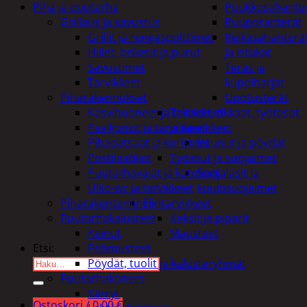
Piha ja puutarha
Puukkosahante
Grillaus ja savustus
Puuporanterät
Grillit ja rengaspolttimet
Reikäsahanterä
Hiilet, briketit ja purut
ja istukat
Savustimet
Teräs ja
Tarvikkeet
kuppiharjat
Piharakennukset
Upotusterät
Kasvihuoneet ja tarvikkeet
Telineet, tikkaat, työtasot
Paviljonkit ja tarvikkeet
ja tarvikkeet
Pihapatsaat ja koristeet
Vaunut ja pöydät
Postilaatikot
Työasut ja suojaimet
Puutarhavajat ja katokset
Suojalasit ja
Ulko-wc ja tarvikkeet
kuulosuojaimet
Piharakentaminen
Elintarvikkeet
Puutarhakalusteet
Keksit ja piparit
Keinut
Mausteet
Pehmusteet
Etsi:
Pöydät, tuolit ja kalusteryhmät
Puutarhakoneet
Kärryt
Ostoskori /
0,00
€