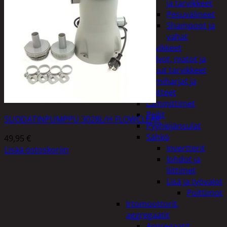
ja tarvikkeet
Pesuvälineet
Shampoot ja
vahat
Autotarvikkeet
Kalvot, matot ja
muut tarvikkeet
Lumiharjat ja
peitteet
Lämmittimet
Peilit
SUODATINPUMPPU 3028L/H FLOWCLEAR
Pyyhkijänsulat
Sähkö
49,95
€
Invertterit
Lisää ostoskoriin
Johdot ja
liittimet
Lisä ja työvalot
Polttimot
Irtomoottorit,
aggregaatit
Aggregaatit