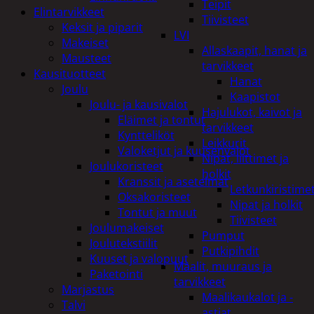
Teipit
Elintarvikkeet
Tiivisteet
Keksit ja piparit
LVI
Makeiset
Allaskaapit, hanat ja
Mausteet
tarvikkeet
Kausituotteet
Hanat
Joulu
Kaapistot
Joulu- ja kausivalot
Hajulukot, kaivot ja
Eläimet ja tontut
tarvikkeet
Kyntteliköt
Leikkurit
Valoketjut ja kuusenvalot
Nipat, liittimet ja
Joulukoristeet
holkit
Kranssit ja asetelmat
Letkunkiristime
Oksakoristeet
Nipat ja holkit
Tontut ja muut
Tiivisteet
Joulumakeiset
Pumput
Joulutekstiilit
Putkipihdit
Kuuset ja valopuut
Maalit, muuraus ja
Paketointi
tarvikkeet
Marjastus
Maalikaukalot ja -
Talvi
astiat