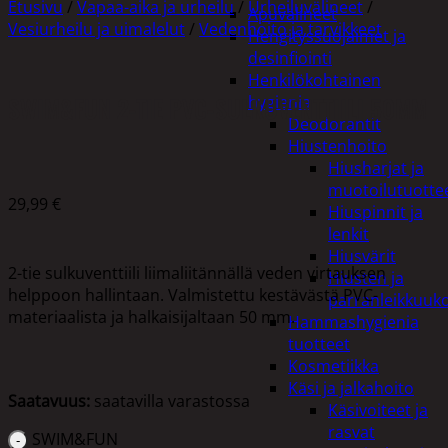
Etusivu
/
Vapaa-aika ja urheilu
/
Urheiluvälineet
/
Apuvälineet
Vesiurheilu ja uimalelut
/
Vedenhoito ja tarvikkeet
Hengityssuojaimet ja
desinfiointi
Henkilökohtainen
SWIM&FUN 2-TIE PVC-SULKUVENTTIILI 50MM
hygienia
Deodorantit
Hiustenhoito
Hiusharjat ja
muotoilutuotte
29,99
€
Hiuspinnit ja
lenkit
Hiusvärit
2-tie sulkuventtiili liimaliitännällä veden virtauksen
Hiusten ja
helppoon hallintaan. Valmistettu kestävästä PVC-
parranleikkuuk
materiaalista ja halkaisijaltaan 50 mm.
Hammashygienia
tuotteet
Kosmetiikka
Käsi ja jalkahoito
Saatavuus:
saatavilla varastossa
Käsivoiteet ja
rasvat
SWIM&FUN