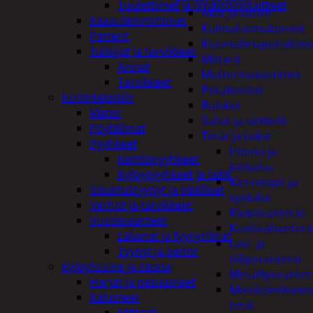
Tuulettimet ja Ilmastointilaitteet
Akut ja laturit
Kaasulämmittimet
Kulmahiomakoneet
Patterit
Kuumailmapuhaltim
Tulisijat ja tarvikkeet
Mittarit
Arinat
Mutterinvääntimet
Tarvikkeet
Porakoneet
Kodintekstiilit
Ruiskut
Matot
Sahat ja sirkkelit
Pöytäliinat
Terät ja laikat
Pyyhkeet
Hionta ja
Keittiöpyyhkeet
katkaisu
Kylpypyyhkeet ja takit
Kierretapit ja
Sisustustyynyt ja päälliset
työkalut
Verhot ja tarvikkeet
Kiviporanterät
Vuodevaatteet
Kuviosahanterä
Lakanat ja tyynynlinat
Lasi- ja
Tyynyt ja peitot
tiiliporanterät
Kylpyhuone ja sauna
Metalliporanter
Harjat ja pesuaineet
Monitoimikone
Kalusteet
terät
Mittarit