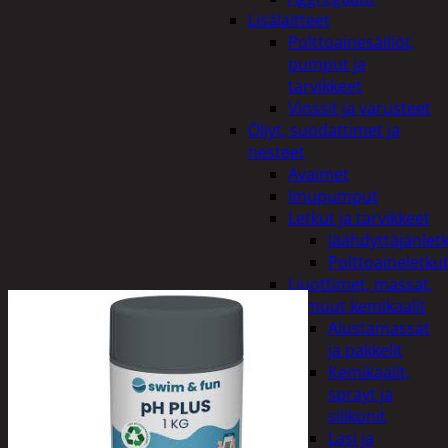
Lisälaitteet
Polttoainesäiliöt,
pumput ja
tarvikkeet
Vinssit ja varusteet
Öljyt, suodattimet ja
nesteet
Avaimet
Imupumput
Letkut ja tarvikkeet
Jäähdyttäjänlet
Polttoaineletku
Liuottimet, massat,
ja muut kemikaalit
Alustamassat
ja pakkelit
Kemikaalit,
sprayt ja
silikonit
Lasi ja