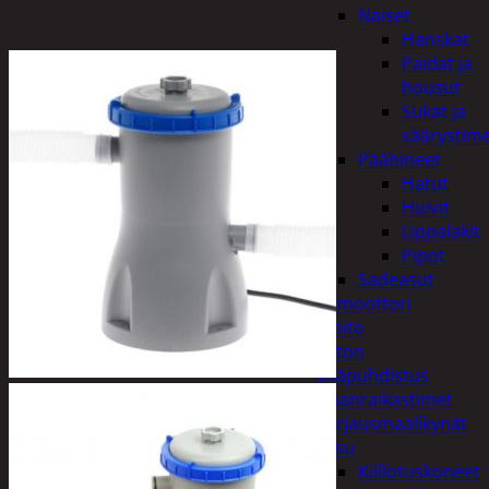
Naiset
Hanskat
Paidat ja
housut
Sukat ja
säärystim
Päähineet
Hatut
Huivit
Lippalakit
Pipot
Sadeasut
Auto, vene ja moottori
Autonhoito
Auton
sisäpuhdistus
Ilmanraikastimet
Korjausmaalikynät
Pesu
Kiillotuskoneet