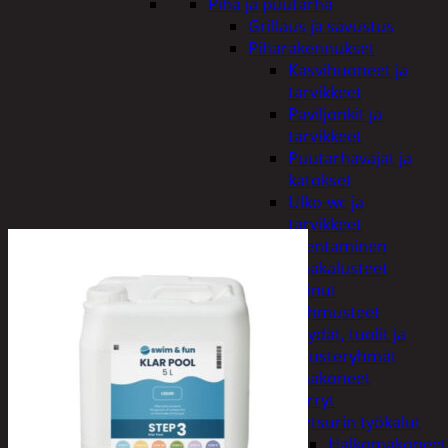
Piha ja puutarha
Grillaus ja savustus
Piharakennukset
Kasvihuoneet ja
tarvikkeet
Paviljonkit ja
tarvikkeet
Puutarhavajat ja
katokset
Ulko-wc ja
tarvikkeet
Piharakentaminen
Puutarhakalusteet
Keinut
Pehmusteet
Pöydät, tuolit ja
kalusteryhmät
Puutarhakoneet
Kärryt
Metsurin työkalut
Halkomakoneet