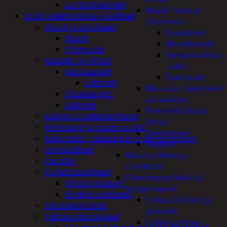
Lumityövälineet
Maalit, lakat ja
Kodin elektroniikka ja laitteet
ohentimet
Imurit ja tarvikkeet
Liuottimet
Imurit
Metallimaalit
Pölypussit
Spraymaalit ja
Kaapelit ja johdot
-lakat
Äänikaapelit
Talomaalit
Liittimet
Muuraus, tapetointi
Datakaapelit
ja laatoitus
Liittimet
Pensselit telat ja
Kahvin ja vedenkeittimet
lastat
Keittolevyt ja paistoraudat
Sekoittimet
Kelloradiot, sääasemat ja lämpömittarit
Suojaus
Oheislaitteet
Muut työkalut ja
Paristot
tarvikkeet
Puhelintarvikkeet
Paineilmatyökalut ja
Johdot ja laturit
kompressorit
Kotelot ja telineet
Letkut, liittimet ja
Tehosekoittimet
pistoolit
Tietokonetarvikkeet
Letkut ja muut