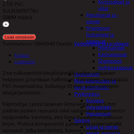
Kynsisakset ja
2-TIE PVC-
viilat
SULKUVENTTIILI
Pesuharjat ja -
50MM määrä
sienet
Shampoot,
hoitaineet ja
Lisää ostoskoriin
saippuat
Tuotetunnus:
SW40543
Osasto:
Vedenhoito ja tarvikkeet
Hoitoaineet
Käsisaippuat
Kuvaus
Shampoot
Lisätiedot
Suihkusaippuat
2-tie sulkuventtiili liimaliitännällä veden virtauksen
Hyvinvointi
helppoon ja tarkkaan hallintaan. Valmistettu kestävästä
Muu kauneuden ja
PVC-materiaalista, halkaisija 50 mm, sopii useimpiin
terveydenhoito
allasjärjestelmiin.
Pyykinpesu
Kuivaus
Käyttöohje: Levitä tasainen liimarengas noin 5 mm
Pesuaineet
päähän putken reunasta sekä vastaavan komponentin
Pesupussit
sisäpuolelle. Varmista, että liima muodostaa jatkuvan
Siivous
linjan. Yhdistä komponentit painamalla ja kiertämällä
Liinat ja sienet
varovasti. Jatka kiertämistä, kunnes tunnet kasvavaa
Mopit, harjat ja