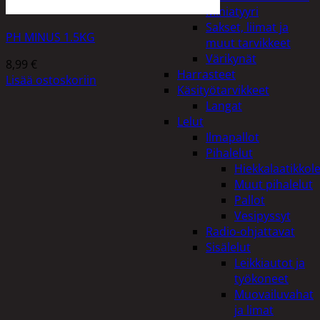
Miniatyyri
Sakset, liimat ja
PH MINUS 1.5KG
muut tarvikkeet
Värikynät
8,99
€
Harrasteet
Lisää ostoskoriin
Käsityötarvikkeet
Langat
Lelut
Ilmapallot
Pihalelut
Hiekkalaatikkole
Muut pihalelut
Pallot
Vesipyssyt
Radio-ohjattavat
Sisälelut
Leikkiautot ja
työkoneet
Muovailuvahat
ja limat