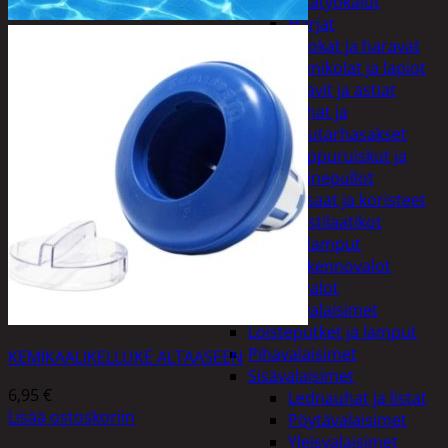
Puutarhatyökalut
Harjat
Kuokat ja haravat
Lumikolat ja lapiot
Saavit ja astiat
Sahat ja
puutarhasakset
Reppuruiskut ja
painepullot
Pihapatsaat ja koristeet
Postilaatikot
Valaisimet ja lamput
Aurinkokennovalot
Koristevalot
Koristevalaisimet
Loisteputket ja lamput
Pihavalaisimet
KEMIKAALIKELLUKE ALTAASEEN
Sisävalaisimet
6,95
€
Lednauhat ja listat
Lisää ostoskoriin
Pöytävalaisimet
Yleisvalaisimet