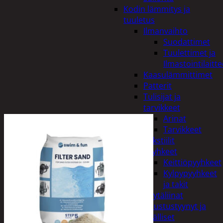
Kodin lämmitys ja
tuuletus
Ilmanvaihto
Suodattimet
Tuulettimet ja
Ilmastointilaitte
Kaasulämmittimet
Patterit
Tulisijat ja
tarvikkeet
Arinat
Tarvikkeet
Kodintekstiilit
Pyyhkeet
Keittiöpyyhkeet
Kylpypyyhkeet
ja takit
Pöytäliinat
Sisustustyynyt ja
päälliset