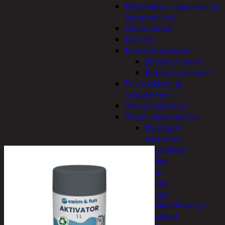
Kelloradiot, sääasemat ja
lämpömittarit
Oheislaitteet
Paristot
Puhelintarvikkeet
Johdot ja laturit
Kotelot ja telineet
Tv-tarvikkeet ja
seinätelineet
Varavirtalaitteet
Viihde-elektroniikka
Bluetooth
kaiuttimet
Kuulokkeet
Radiot
Koti ja sisustus
Huonekalut
Kaapit
Kenkätelineet ja
naulakot