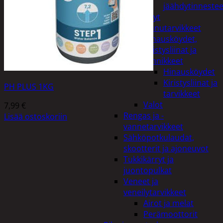
jäähdytinnestee
Öljyt
Perävaunutarvikkeet
Hinausköydet,
kiristysliinat ja
kiinnikkeet
Hinausköydet
Kiristysliinat ja
PH PLUS 1KG
tarvikkeet
Valot
7,99
€
Rengas ja -
Lisää ostoskoriin
vannetarvikkeet
Sähköpotkulaudat,
skootterit ja ajoneuvot
Tukkikärryt ja
juontopulkat
Veneet ja
veneilytarvikkeet
Airot ja melat
Perämoottorit