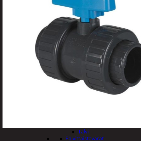
Tuotevalikoima
Poistotuotteet
Kausituotteet
Joulu
Joulu- ja kausivalot
Eläimet ja
tontut
Kyntteliköt
Valoketjut ja
kuusenvalot
Joulukoristeet
Kranssit ja
asetelmat
Tontut ja
muut
Joulutekstiilit
Paketointi
Marjastus
Talvi
Päivittäistavarat