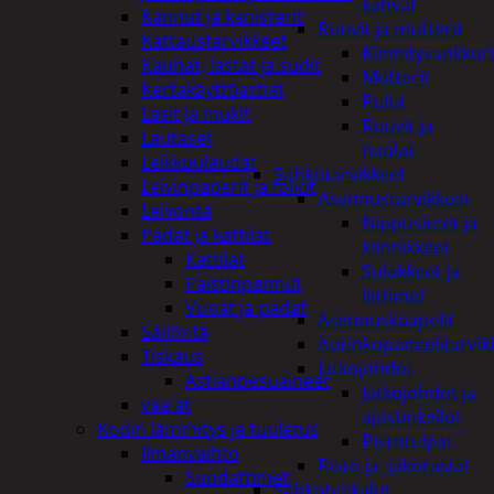
kahvat
Kannut ja kanisterit
Ruuvit ja mutterit
Kattaustarvikkeet
Kiinnitysankkuri
Kauhat, lastat ja sudit
Mutterit
Kertakäyttöastiat
Pultit
Lasit ja mukit
Ruuvit ja
Lautaset
naulat
Leikkuulaudat
Sähkötarvikkeet
Leivinpaperit ja foliot
Asennustarvikkeet
Leivonta
Nippusiteet ja
Padat ja kattilat
kiinnikkeet
Kattilat
Sulakkeet ja
Paistinpannut
liittimet
Vuoat ja padat
Asennuskaapelit
Säilöntä
Aurinkopaneelitarvik
Tiskaus
Jatkojohdot
Astianpesuaineet
Jatkojohdot ja
vaa'at
ajastinkellot
Kodin lämmitys ja tuuletus
Pistotulpat
Ilmanvaihto
Pisto ja -jakorasiat
Suodattimet
Sähkötyökalut