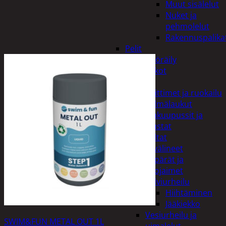
Muut sisälelut
Nuket ja
pehmolelut
Rakennuspalika
Pelit
Polkupyöräily
Lukot
Retkeily
Keittimet ja ruokailu
Kylmälaukut
Makuupussit ja
alustat
Teltat
Urheiluvälineet
Kypärät ja
suojaimet
Talviurheilu
Hiihtäminen
Jääkiekko
Vesiurheilu ja
SWIM&FUN METAL OUT 1L