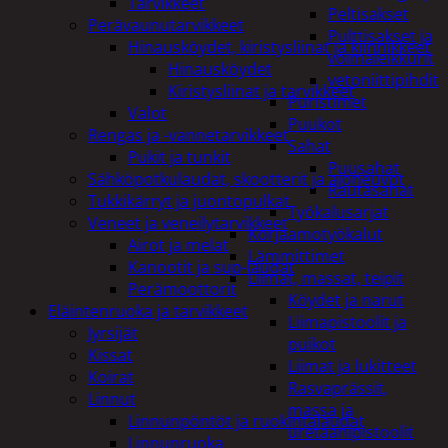
Tarvikkeet
Peltisakset
Perävaunutarvikkeet
Pulttisakset ja
Hinausköydet, kiristysliinat ja kiinnikkeet
voimaleikkurit
Hinausköydet
vetoniittipihdit
Kiristysliinat ja tarvikkeet
Puristimet
Valot
Puukot
Rengas ja -vannetarvikkeet
Sahat
Pukit ja tunkit
Puusahat
Sähköpotkulaudat, skootterit ja ajoneuvot
Rautasahat
Tukkikärryt ja juontopulkat
Työkalusarjat
Veneet ja veneilytarvikkeet
Korjaamotyökalut
Airot ja melat
Lämmittimet
Kanootit ja sup-laudat
Liimat, massat, teipit
Perämoottorit
Köydet ja narut
Eläintenruoka ja tarvikkeet
Liimapistoolit ja
Jyrsijät
puikot
Kissat
Liimat ja lukitteet
Koirat
Rasvaprässit,
Linnut
massa ja
Linnunpöntöt ja ruokintalaudat
uretaanipistoolit
Linnunruoka