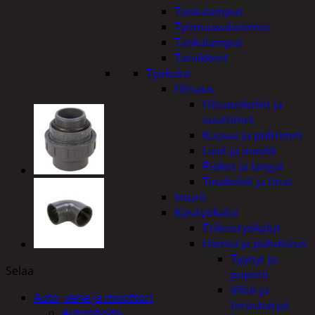
Taskulamput
Työmaavalaisimet
Taskulamput
Tarvikkeet
Työkalut
Hitsaus
Hitsauskolvit ja
suuttimet
Kaasut ja polttimet
Lasit ja maskit
Puikot ja langat
Tinakolvit ja tinat
Imurit
Käsityökalut
Erikoistyökalut
Hionta ja puhdistus
Tyynyt ja
Selaa
paperit
Viilat ja
Auto, vene ja moottori
teräsharjat
Autonhoito