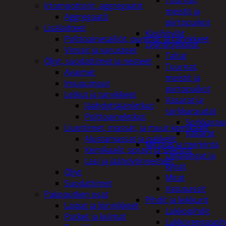
Tuurnat,
Irtomoottorit, aggregaatit
meistit ja
Aggregaatit
piirtopuikot
Lisälaitteet
Käsihöylät
Polttoainesäiliöt, pumput ja tarvikkeet
Lyöntityökalut
Vinssit ja varusteet
Taltat
Öljyt, suodattimet ja nesteet
Tuurnat,
Avaimet
meistit ja
Imupumput
piirtopuikot
Letkut ja tarvikkeet
Vasarat ja
Jäähdyttäjänletkut
sorkkaraudat
Polttoaineletkut
Sorkkarau
Liuottimet, massat, ja muut kemikaalit
Vasarat
Alustamassat ja pakkelit
Mittaus ja merkintä
Kemikaalit, sprayt ja silikonit
Linjalangat ja
Lasi ja jäähdytinnesteet
kynät
Öljyt
Mitat
Suodattimet
Vatupassit
Pakoputken osat
Pihdit ja leikkurit
Laipat ja kiinnikkeet
Lukkopihdit
Putket ja kulmat
Lukkorengaspih