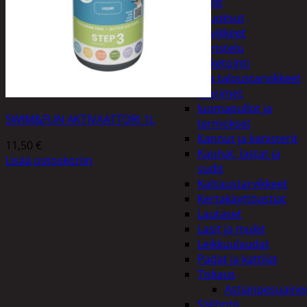
Peilit
Huonetuoksut
Juhlatarvikkeet
Koristelu
Paketointi
Keittiö ja taloustarvikkeet
Aterimet
Juomapullot ja
SWIM&FUN AKTIVAATTORI 1L
termokset
Kannut ja kanisterit
11,50
€
Kauhat, lastat ja
Lisää ostoskoriin
sudit
Kattaustarvikkeet
Kertakäyttöastiat
Lautaset
Lasit ja mukit
Leikkuulaudat
Padat ja kattilat
Tiskaus
Astianpesuaine
Säilöntä