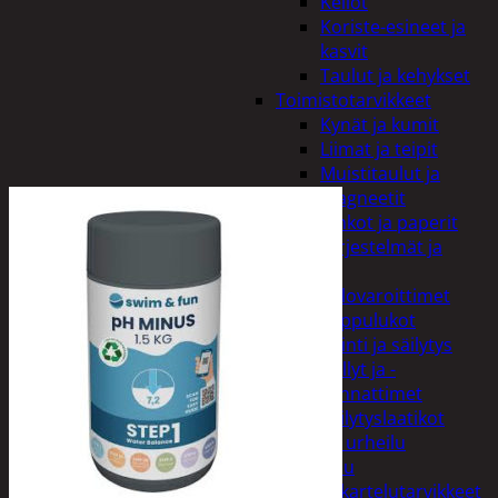
Kellot
Koriste-esineet ja
kasvit
Taulut ja kehykset
Toimistotarvikkeet
Kynät ja kumit
Liimat ja teipit
Muistitaulut ja
magneetit
Vihkot ja paperit
Turvajärjestelmät ja
lukitus
Palovaroittimet
Riippulukot
Varastointi ja säilytys
Hyllyt ja -
kannattimet
Säilytyslaatikot
Vapaa-aika ja urheilu
Askartelu
Askartelutarvikkeet