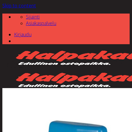
Skip to content
Sijainti
Asiakaspalvelu
Kirjaudu
Etsi: