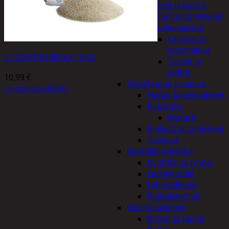
Tyynyt ja peitot
Verhot ja tarvikkeet
Vuodevaatteet
Lakanat ja
tyynynlinat
SUODATINHIEKKA 18KG
Tyynyt ja
peitot
10,99
€
Kylpyhuone ja sauna
Lisää ostoskoriin
Harjat ja pesuaineet
Kalusteet
Mittarit
Kiukaat ja tarvikkeet
Tuoksut
Kynttilät ja lyhdyt
Kynttilät ja lyhdyt
Led-kynttilät
Lyhtytelineet
Pöytäkynttilät
Sisustusesineet
Kalvot ja tarrat