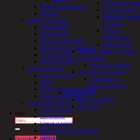
Puukkosahante
Kiukaat ja tarvikkeet
Puuporanterät
Tuoksut
Reikäsahanterä
Kynttilät ja lyhdyt
ja istukat
Led-kynttilät
Teräs ja
Lyhtytelineet
kuppiharjat
Muotit ja tarvikkeet
Upotusterät
Öljykynttilät ja ulkotulet
Telineet, tikkaat, työtasot
Pöytäkynttilät
ja tarvikkeet
Tuoksukynttilät
Vaunut ja pöydät
Sisustusesineet
Työasut ja suojaimet
Kalvot ja tarrat
Suojalasit ja
Kellot
kuulosuojaimet
Koriste-esineet ja kasvit
Elintarvikkeet
Taulut ja kehykset
Keksit ja piparit
Toimistotarvikkeet
Mausteet
Kynät ja kumit
Etsi:
Laminointi
Liimat ja teipit
Muistitaulut ja magneetit
Sakset
Ostoskori /
0,00
€