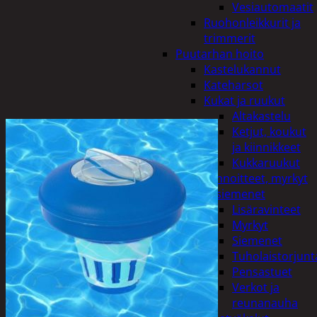
Vesiautomaatit
Ruohonleikkurit ja
trimmerit
Puutarhan hoito
Kastelukannut
Kateharsot
Kukat ja ruukut
Altakastelu
Ketjut, koukut
ja kiinnikkeet
Kukkaruukut
Lannoitteet, myrkyt
ja siemenet
Lisäravinteet
Myrkyt
Siemenet
Tuholaistorjunt
Pensastuet
Verkot ja
reunanauha