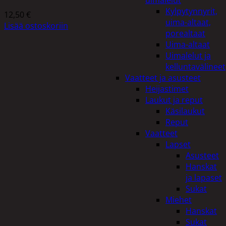
uimalelut
Kylpytynnyrit,
12,50
€
uima-altaat,
Lisää ostoskoriin
porealtaat
Uima-altaat
Uimalelut ja
kelluntavälineet
Vaatteet ja asusteet
Heijastimet
Laukut ja reput
Käsilaukut
Reput
Vaatteet
Lapset
Asusteet
Hanskat
ja lapaset
Sukat
Miehet
Hanskat
Sukat