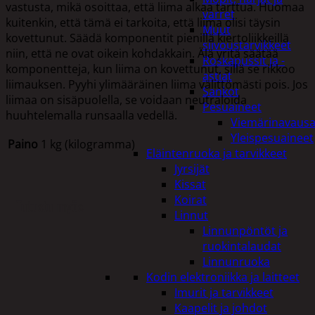
vastusta, mikä osoittaa, että liima alkaa tarttua. Huomaa
varret
kuitenkin, että tämä ei tarkoita, että liima olisi täysin
Muut
kovettunut. Säädä komponentit pienillä kiertoliikkeillä
siivoustarvikkeet
niin, että ne ovat oikein kohdakkain. Älä yritä säätää
Roskapussit ja -
komponentteja, kun liima on kovettunut, sillä se rikkoo
astiat
liimauksen. Pyyhi ylimääräinen liima välittömästi pois. Jos
Sankot
liimaa on sisäpuolella, se voidaan neutraloida
Pesuaineet
huuhtelemalla runsaalla vedellä.
Viemärinavausa
Yleispesuaineet
Paino
1 kg (kilogramma)
Eläintenruoka ja tarvikkeet
Jyrsijät
Kissat
Koirat
Tutustu myös
Linnut
Linnunpöntöt ja
ruokintalaudat
Linnunruoka
Kodin elektroniikka ja laitteet
Imurit ja tarvikkeet
Kaapelit ja johdot