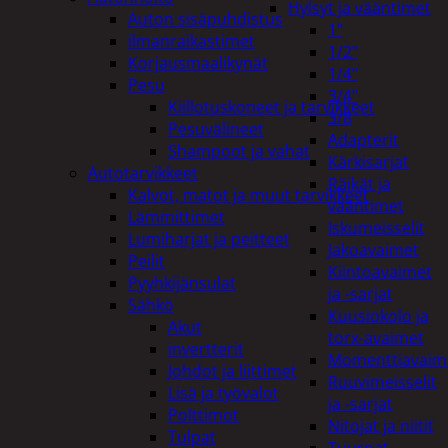
Hylsyt ja vääntimet
Auton sisäpuhdistus
1"
ilmanraikastimet
1/2"
Korjausmaalikynät
1/4"
Pesu
3/4"
Kiillotuskoneet ja tarvikkeet
3/8
Pesuvälineet
Adapterit
Shampoot ja vahat
Kärkisarjat
Autotarvikkeet
Räikät ja
Kalvot, matot ja muut tarvikkeet
vääntimet
Lämmittimet
Iskumeisselit
Lumiharjat ja peitteet
Jakoavaimet
Peilit
Kiintoavaimet
Pyyhkijänsulat
ja -sarjat
Sähkö
Kuusiokolo ja
Akut
torx-avaimet
invertterit
Momenttiavaim
Johdot ja liittimet
Ruuvimeisselit
Lisä ja työvalot
ja -sarjat
Polttimot
Nitojat ja niitit
Tulpat