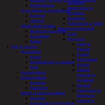
Adapterit, liittimet ja telakointiasemat
tarvikkeet
Verkkolaitteet
Maaliruiskut ja
Tv-tarvikkeet ja seinätelineet
tarvikkeet
Antennit
Naulaimet
Liittimet
Pulttipyssyt ja räikät
Viihde-elektroniikka
Rakennusmateriaalit
Bluetooth kaiuttimet
Listat
Kuulokkeet
Pienrauta
Radiot
Lukot ja
Koti ja sisustus
hakaset
Huonekalut
Koukut
Kaapit
Kalustejalat
Kenkätelineet ja naulakot
Kulmat
Peilit
Sakkelit,
Huonetuoksut
pylpyrät ja
Juhlatarvikkeet
tarvikkeet
Koristelu
Saranat
Paketointi
Vaijerilukot ja
Keittiö ja taloustarvikkeet
klemmarit
Aterimet
Vetimet ja
Juomapullot ja termokset