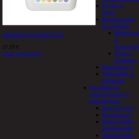
Kirveet ja
sahat
Moottorisahat
ja tarvikkeet
Moottoris
SWIM&FUN LEVÄNESTO 5L
ja
raivaussa
21,99
€
Viilat ja
Lisää ostoskoriin
teräketjut
Oksasilppurit
Tukkisakset ja
sahapukit
Painepesurit,
vesiautomaatit ja
uppopumput
Muut pumput
Painepesurit
Reppuruiskut
ja painepullot
Uppopumput