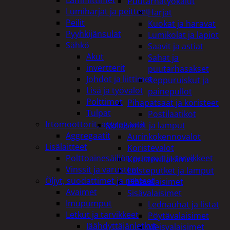
Puutarhatyökalut
Lumiharjat ja peitteet
Harjat
Peilit
Kuokat ja haravat
Pyyhkijänsulat
Lumikolat ja lapiot
Sähkö
Saavit ja astiat
Akut
Sahat ja
invertterit
puutarhasakset
Johdot ja liittimet
Reppuruiskut ja
Lisä ja työvalot
painepullot
Polttimot
Pihapatsaat ja koristeet
Tulpat
Postilaatikot
Irtomoottorit, aggregaatit
Valaisimet ja lamput
Aggregaatit
Aurinkokennovalot
Lisälaitteet
Koristevalot
Polttoainesäiliöt, pumput ja tarvikkeet
Koristevalaisimet
Vinssit ja varusteet
Loisteputket ja lamput
Öljyt, suodattimet ja nesteet
Pihavalaisimet
Avaimet
Sisävalaisimet
Imupumput
Lednauhat ja listat
Letkut ja tarvikkeet
Pöytävalaisimet
Jäähdyttäjänletkut
Yleisvalaisimet