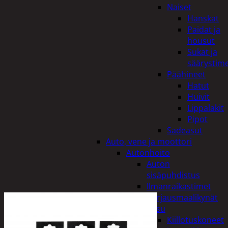
Naiset
Hanskat
Paidat ja
housut
Sukat ja
säärystim
Päähineet
Hatut
Huivit
Lippalakit
Pipot
Sadeasut
Auto, vene ja moottori
Autonhoito
Auton
sisäpuhdistus
Ilmanraikastimet
Korjausmaalikynät
Pesu
Kiillotuskoneet