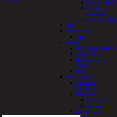
Muut sisälelut
Nuket ja
pehmolelut
Rakennuspalika
Pelit
Polkupyöräily
Lukot
Retkeily
Keittimet ja ruokailu
Kylmälaukut
Makuupussit ja
alustat
Teltat
Urheiluvälineet
Kypärät ja
suojaimet
Talviurheilu
Hiihtäminen
Jääkiekko
Vesiurheilu ja