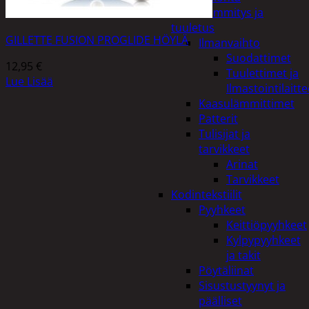
Kodin lämmitys ja
tuuletus
GILLETTE FUSION PROGLIDE HÖYLÄ
Ilmanvaihto
Suodattimet
12,95
€
Tuulettimet ja
Lue Lisää
Ilmastointilaitte
Kaasulämmittimet
Patterit
Tulisijat ja
tarvikkeet
Arinat
Tarvikkeet
Kodintekstiilit
Pyyhkeet
Keittiöpyyhkeet
Kylpypyyhkeet
ja takit
Pöytäliinat
Sisustustyynyt ja
päälliset