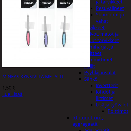
ja tarvikkeet
Pesuvälineet
Shampoot ja
vahat
Autotarvikkeet
Kalvot, matot ja
muut tarvikkeet
Lumiharjat ja
peitteet
Lämmittimet
Peilit
Pyyhkijänsulat
MINEAS KYNSIVIILA METALLI
Sähkö
Invertterit
1,50
€
Johdot ja
Lue Lisää
liittimet
Lisä ja työvalot
Polttimot
Irtomoottorit,
aggregaatit
Aggregaatit