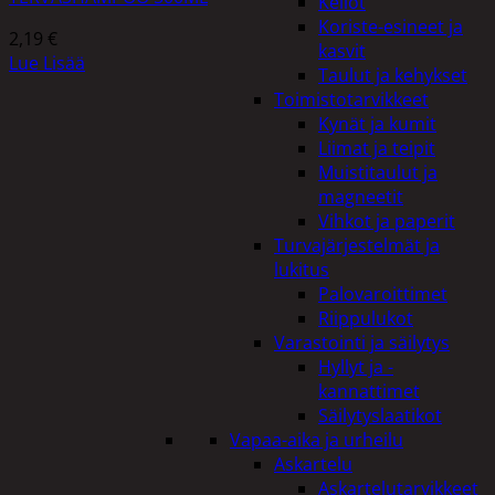
Kellot
Koriste-esineet ja
2,19
€
kasvit
Lue Lisää
Taulut ja kehykset
Toimistotarvikkeet
Kynät ja kumit
Liimat ja teipit
Muistitaulut ja
magneetit
Vihkot ja paperit
Turvajärjestelmät ja
lukitus
Palovaroittimet
Riippulukot
Varastointi ja säilytys
Hyllyt ja -
kannattimet
Säilytyslaatikot
Vapaa-aika ja urheilu
Askartelu
Askartelutarvikkeet