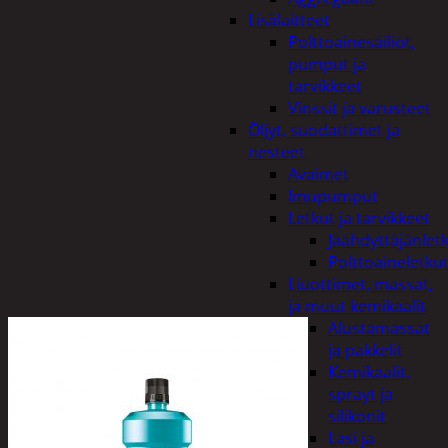
Lisälaitteet
Polttoainesäiliöt,
pumput ja
tarvikkeet
Vinssit ja varusteet
Öljyt, suodattimet ja
nesteet
Avaimet
Imupumput
Letkut ja tarvikkeet
Jäähdyttäjänlet
Polttoaineletku
Liuottimet, massat,
ja muut kemikaalit
Alustamassat
ja pakkelit
Kemikaalit,
sprayt ja
silikonit
Lasi ja