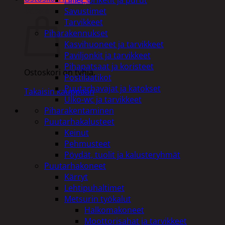
Ostoskori
Savustimet
Tarvikkeet
Piharakennukset
Kasvihuoneet ja tarvikkeet
Paviljonkit ja tarvikkeet
Pihapatsaat ja koristeet
Ostoskori on tyhjä.
Postilaatikot
Puutarhavajat ja katokset
Takaisin kauppaan
Ulko-wc ja tarvikkeet
Piharakentaminen
Puutarhakalusteet
Keinut
Pehmusteet
Pöydät, tuolit ja kalusteryhmät
Puutarhakoneet
Kärryt
Lehtipuhaltimet
Metsurin työkalut
Halkomakoneet
Moottorisahat ja tarvikkeet