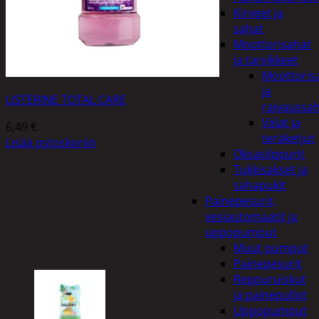
Kirveet ja
sahat
Moottorisahat
ja tarvikkeet
Moottoris
ja
LISTERINE TOTAL CARE
raivaussa
Viilat ja
6,49
€
teräketjut
Lisää ostoskoriin
Oksasilppurit
Tukkisakset ja
sahapukit
Painepesurit,
vesiautomaatit ja
uppopumput
Muut pumput
Painepesurit
Reppuruiskut
ja painepullot
Uppopumput