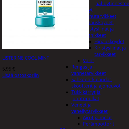
jäähdytinnestee
Öljyt
Perävaunutarvikkeet
Hinausköydet,
kiristysliinat ja
kiinnikkeet
Hinausköydet
Kiristysliinat ja
tarvikkeet
LISTERINE COOL MINT
Valot
Rengas ja -
5,95
€
vannetarvikkeet
Lisää ostoskoriin
Sähköpotkulaudat,
skootterit ja ajoneuvot
Tukkikärryt ja
juontopulkat
Veneet ja
veneilytarvikkeet
Airot ja melat
Perämoottorit