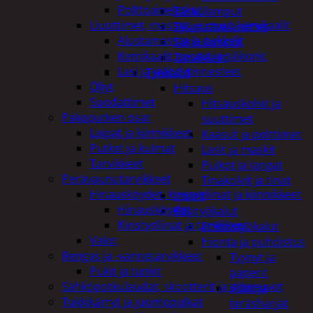
Polttoaineletkut
Taskulamput
Liuottimet, massat, ja muut kemikaalit
Työmaavalaisimet
Alustamassat ja pakkelit
Taskulamput
Kemikaalit, sprayt ja silikonit
Tarvikkeet
Lasi ja jäähdytinnesteet
Työkalut
Öljyt
Hitsaus
Suodattimet
Hitsauskolvit ja
Pakoputken osat
suuttimet
Laipat ja kiinnikkeet
Kaasut ja polttimet
Putket ja kulmat
Lasit ja maskit
Tarvikkeet
Puikot ja langat
Perävaunutarvikkeet
Tinakolvit ja tinat
Hinausköydet, kiristysliinat ja kiinnikkeet
Imurit
Hinausköydet
Käsityökalut
Kiristysliinat ja tarvikkeet
Erikoistyökalut
Valot
Hionta ja puhdistus
Rengas ja -vannetarvikkeet
Tyynyt ja
Pukit ja tunkit
paperit
Sähköpotkulaudat, skootterit ja ajoneuvot
Viilat ja
Tukkikärryt ja juontopulkat
teräsharjat