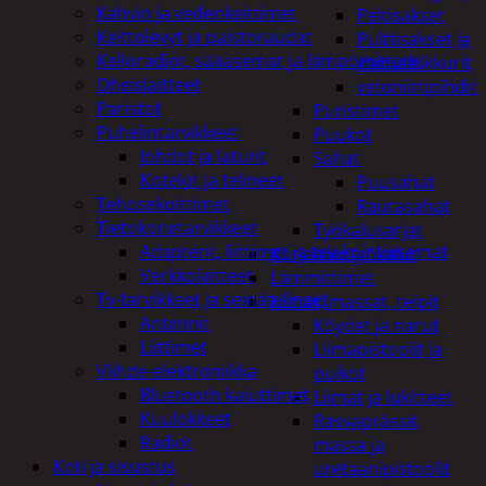
Kahvin ja vedenkeittimet
Peltisakset
Keittolevyt ja paistoraudat
Pulttisakset ja
Kelloradiot, sääasemat ja lämpömittarit
voimaleikkurit
Oheislaitteet
vetoniittipihdit
Paristot
Puristimet
Puhelintarvikkeet
Puukot
Johdot ja laturit
Sahat
Kotelot ja telineet
Puusahat
Tehosekoittimet
Rautasahat
Tietokonetarvikkeet
Työkalusarjat
Adapterit, liittimet ja telakointiasemat
Korjaamotyökalut
Verkkolaitteet
Lämmittimet
Tv-tarvikkeet ja seinätelineet
Liimat, massat, teipit
Antennit
Köydet ja narut
Liittimet
Liimapistoolit ja
Viihde-elektroniikka
puikot
Bluetooth kaiuttimet
Liimat ja lukitteet
Kuulokkeet
Rasvaprässit,
Radiot
massa ja
Koti ja sisustus
uretaanipistoolit