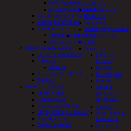
Keittiöpyyhkeet
tarvikkeet
Kylpypyyhkeet ja takit
Maaliruiskut ja
Sisustustyynyt ja päälliset
tarvikkeet
Verhot ja tarvikkeet
Naulaimet
Vuodevaatteet
Pulttipyssyt ja räikät
Lakanat ja tyynynlinat
Rakennusmateriaalit
Tyynyt ja peitot
Listat
Kylpyhuone ja sauna
Pienrauta
Harjat ja pesuaineet
Lukot ja
Kalusteet
hakaset
Mittarit
Koukut
Kiukaat ja tarvikkeet
Kalustejalat
Tuoksut
Kulmat
Kynttilät ja lyhdyt
Sakkelit,
Led-kynttilät
pylpyrät ja
Lyhtytelineet
tarvikkeet
Muotit ja tarvikkeet
Saranat
Öljykynttilät ja ulkotulet
Vaijerilukot ja
Pöytäkynttilät
klemmarit
Tuoksukynttilät
Vetimet ja