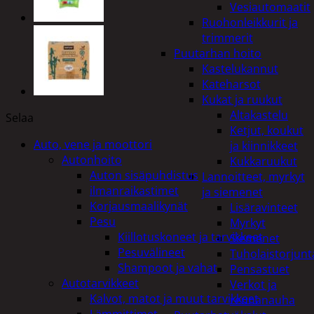
Vesiautomaatit
Ruohonleikkurit ja
trimmerit
Puutarhan hoito
Kastelukannut
Kateharsot
Kukat ja ruukut
Altakastelu
Selaa
Ketjut, koukut
Auto, vene ja moottori
ja kiinnikkeet
Autonhoito
Kukkaruukut
Auton sisäpuhdistus
Lannoitteet, myrkyt
ilmanraikastimet
ja siemenet
Korjausmaalikynät
Lisäravinteet
Pesu
Myrkyt
Kiillotuskoneet ja tarvikkeet
Siemenet
Pesuvälineet
Tuholaistorjunt
Shampoot ja vahat
Pensastuet
Autotarvikkeet
Verkot ja
Kalvot, matot ja muut tarvikkeet
reunanauha
Lämmittimet