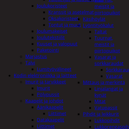
Tuurnat,
Joulukoristeet
meistit ja
Kranssit ja asetelmat
piirtopuikot
Oksakoristeet
Käsihöylät
Tontut ja muut
Lyöntityökalut
Joulumakeiset
Taltat
Joulutekstiilit
Tuurnat,
Kuuset ja valopuut
meistit ja
Paketointi
piirtopuikot
Marjastus
Vasarat ja
Talvi
sorkkaraudat
Lumityövälineet
Sorkkarau
Kodin elektroniikka ja laitteet
Vasarat
Imurit ja tarvikkeet
Mittaus ja merkintä
Imurit
Linjalangat ja
Pölypussit
kynät
Kaapelit ja johdot
Mitat
Äänikaapelit
Vatupassit
Liittimet
Pihdit ja leikkurit
Datakaapelit
Lukkopihdit
Liittimet
Lukkorengaspih