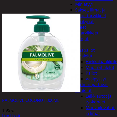
Miniatyyri
Sakset, liimat ja
muut tarvikkeet
Värikynät
Harrasteet
Käsityötarvikkeet
Langat
Lelut
Ilmapallot
Pihalelut
Hiekkalaatikkole
Muut pihalelut
Pallot
Vesipyssyt
Radio-ohjattavat
Sisälelut
Leikkiautot ja
PALMOLIVE COCONUT 300ML
työkoneet
Muovailuvahat
1,95
€
ja limat
Lue Lisää