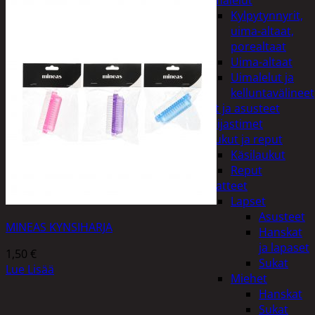
uimalelut
Kylpytynnyrit,
uima-altaat,
porealtaat
Uima-altaat
Uimalelut ja
kelluntavälineet
Vaatteet ja asusteet
Heijastimet
Laukut ja reput
Käsilaukut
Reput
Vaatteet
Lapset
Asusteet
MINEAS KYNSIHARJA
Hanskat
ja lapaset
1,50
€
Sukat
Lue Lisää
Miehet
Hanskat
Sukat