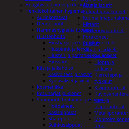
Hengityssuojaimet ja desinfiointi
Akut ja laturit
Henkilökohtainen hygienia
Kulmahiomakoneet
Aurinkorasvat
Kuumailmapuhaltim
Deodorantit
Mittarit
Hammashygienia tuotteet
Mutterinvääntimet
Hiustenhoito
Porakoneet
Hiusharjat ja muotoilutuotteet
Ruiskut
Hiuspinnit ja lenkit
Sahat ja sirkkelit
Hiusten ja parranleikkuukoneet
Terät ja laikat
Hiusvärit
Hionta ja
Käsi ja jalkahoito
katkaisu
Käsivoiteet ja rasvat
Kierretapit ja
Kynsisakset ja viilat
työkalut
Kosmetiikka
Kiviporanterät
Pesuharjat ja -sienet
Kuviosahanterä
Shampoot, hoitaineet ja saippuat
Lasi- ja
Hoitoaineet
tiiliporanterät
Käsisaippuat
Metalliporanter
Shampoot
Monitoimikone
Suihkusaippuat
terät