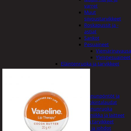
varret
Muut
siivoustarvikkeet
Roskapussit ja -
astiat
Sankot
Pesuaineet
Viemärinavausa
Yleispesuaineet
Eläintenruoka ja tarvikkeet
Jyrsijät
Kissat
Koirat
Linnut
Linnunpöntöt ja
ruokintalaudat
Linnunruoka
Kodin elektroniikka ja laitteet
Imurit ja tarvikkeet
Kaapelit ja johdot