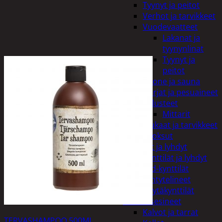
Tyynyt ja peitot
Verhot ja tarvikkeet
Vuodevaatteet
Lakanat ja
tyynynlinat
Tyynyt ja
peitot
Kylpyhuone ja sauna
Harjat ja pesuaineet
Kalusteet
Mittarit
Kiukaat ja tarvikkeet
Tuoksut
Kynttilät ja lyhdyt
Kynttilät ja lyhdyt
Led-kynttilät
Lyhtytelineet
Pöytäkynttilät
Sisustusesineet
Kalvot ja tarrat
TERVASHAMPOO 500ML