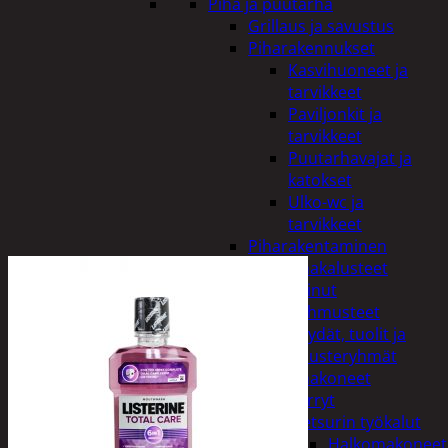
Piha ja puutarha
Grillaus ja savustus
Piharakennukset
Kasvihuoneet ja
tarvikkeet
Paviljonkit ja
tarvikkeet
Puutarhavajat ja
katokset
Ulko-wc ja
tarvikkeet
Piharakentaminen
Puutarhakalusteet
Keinut
Pehmusteet
Pöydät, tuolit ja
kalusteryhmät
Puutarhakoneet
Kärryt
Metsurin työkalut
Halkomakoneet