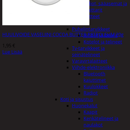
Kelloradiot, sääasemat ja
lämpömittarit
Oheislaitteet
Paristot
Puhelintarvikkeet
HUULIVOIDE VASELIINI COCOA BUTTER PETROLEUM 20g
Johdot ja laturit
Kotelot ja telineet
1,95
€
Tv-tarvikkeet ja
Lue Lisää
seinätelineet
Varavirtalaitteet
Viihde-elektroniikka
Bluetooth
kaiuttimet
Kuulokkeet
Radiot
Koti ja sisustus
Huonekalut
Kaapit
Kenkätelineet ja
naulakot