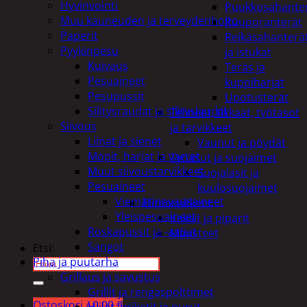
Hyvinvointi
Puukkosahante
Muu kauneuden ja terveydenhoito
Puuporanterät
Paperit
Reikäsahanterä
Pyykinpesu
ja istukat
Kuivaus
Teräs ja
Pesuaineet
kuppiharjat
Pesupussit
Upotusterät
Silitysraudat ja silityslaudat
Telineet, tikkaat, työtasot
Siivous
ja tarvikkeet
Liinat ja sienet
Vaunut ja pöydät
Mopit, harjat ja varret
Työasut ja suojaimet
Muut siivoustarvikkeet
Suojalasit ja
Pesuaineet
kuulosuojaimet
Viemärinavausaineet
Elintarvikkeet
Yleispesuaineet
Keksit ja piparit
Roskapussit ja -astiat
Mausteet
Sangot
Etsi:
Piha ja puutarha
Grillaus ja savustus
Grillit ja rengaspolttimet
Ostoskori /
0,00
€
Hiilet, briketit ja purut