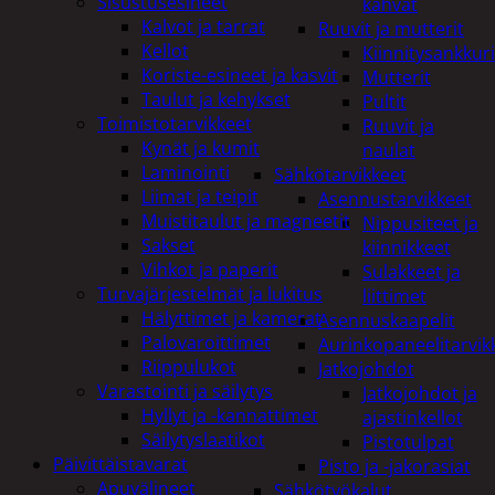
Sisustusesineet
kahvat
Kalvot ja tarrat
Ruuvit ja mutterit
Kellot
Kiinnitysankkuri
Koriste-esineet ja kasvit
Mutterit
Taulut ja kehykset
Pultit
Toimistotarvikkeet
Ruuvit ja
Kynät ja kumit
naulat
Laminointi
Sähkötarvikkeet
Liimat ja teipit
Asennustarvikkeet
Muistitaulut ja magneetit
Nippusiteet ja
Sakset
kiinnikkeet
Vihkot ja paperit
Sulakkeet ja
Turvajärjestelmät ja lukitus
liittimet
Hälyttimet ja kamerat
Asennuskaapelit
Palovaroittimet
Aurinkopaneelitarvik
Riippulukot
Jatkojohdot
Varastointi ja säilytys
Jatkojohdot ja
Hyllyt ja -kannattimet
ajastinkellot
Säilytyslaatikot
Pistotulpat
Päivittäistavarat
Pisto ja -jakorasiat
Apuvälineet
Sähkötyökalut