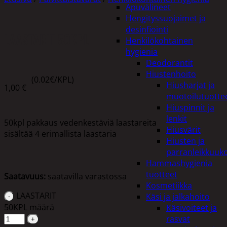
Apuvälineet
Hengityssuojaimet ja
desinfiointi
LAASTARIT 50KPL
Henkilökohtainen
hygienia
Deodorantit
Hiustenhoito
(0.02€/KPL)
Hiusharjat ja
1,00
€
muotoilutuotte
Hiuspinnit ja
lenkit
50kpl pakkaus vedenkestäviä laastareita
Hiusvärit
sisältää 4 erimallista laastaria
Hiusten ja
parranleikkuuk
Hammashygienia
tuotteet
Saatavuus:
saatavilla varastossa
Kosmetiikka
LAASTARIT
Käsi ja jalkahoito
50KPL määrä
Käsivoiteet ja
rasvat