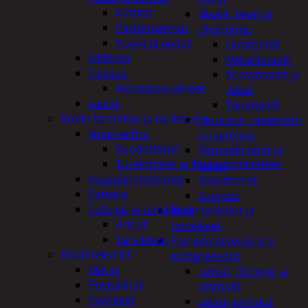
Kattilat
Maalit, lakat ja
Paistinpannut
ohentimet
Vuoat ja padat
Liuottimet
Säilöntä
Metallimaalit
Tiskaus
Spraymaalit ja
Astianpesuaineet
-lakat
vaa'at
Talomaalit
Kodin lämmitys ja tuuletus
Muuraus, tapetointi
Ilmanvaihto
ja laatoitus
Suodattimet
Pensselit telat ja
Tuulettimet ja Ilmastointilaitteet
lastat
Kaasulämmittimet
Sekoittimet
Patterit
Suojaus
Tulisijat ja tarvikkeet
Muut työkalut ja
Arinat
tarvikkeet
Tarvikkeet
Paineilmatyökalut ja
Kodintekstiilit
kompressorit
Matot
Letkut, liittimet ja
Pöytäliinat
pistoolit
Pyyhkeet
Letkut ja muut