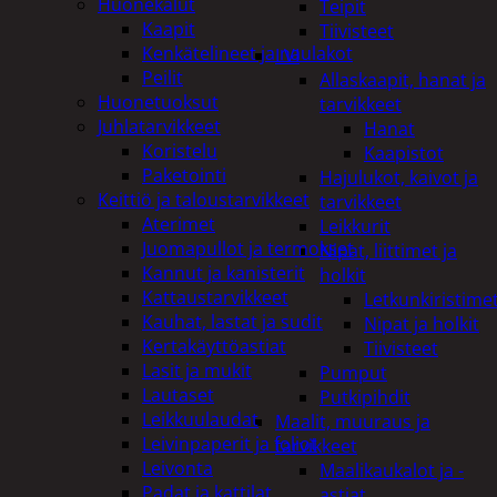
Huonekalut
Teipit
Kaapit
Tiivisteet
Kenkätelineet ja naulakot
LVI
Peilit
Allaskaapit, hanat ja
Huonetuoksut
tarvikkeet
Juhlatarvikkeet
Hanat
Koristelu
Kaapistot
Paketointi
Hajulukot, kaivot ja
Keittiö ja taloustarvikkeet
tarvikkeet
Aterimet
Leikkurit
Juomapullot ja termokset
Nipat, liittimet ja
Kannut ja kanisterit
holkit
Kattaustarvikkeet
Letkunkiristime
Kauhat, lastat ja sudit
Nipat ja holkit
Kertakäyttöastiat
Tiivisteet
Lasit ja mukit
Pumput
Lautaset
Putkipihdit
Leikkuulaudat
Maalit, muuraus ja
Leivinpaperit ja foliot
tarvikkeet
Leivonta
Maalikaukalot ja -
Padat ja kattilat
astiat