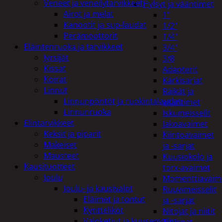
Veneet ja veneilytarvikkeet
Hylsyt ja vääntimet
Airot ja melat
1"
Kanootit ja sup-laudat
1/2"
Perämoottorit
1/4"
Eläintenruoka ja tarvikkeet
3/4"
Jyrsijät
3/8
Kissat
Adapterit
Koirat
Kärkisarjat
Linnut
Räikät ja
Linnunpöntöt ja ruokintalaudat
vääntimet
Linnunruoka
Iskumeisselit
Elintarvikkeet
Jakoavaimet
Keksit ja piparit
Kiintoavaimet
Makeiset
ja -sarjat
Mausteet
Kuusiokolo ja
Kausituotteet
torx-avaimet
Joulu
Momenttiavaim
Joulu- ja kausivalot
Ruuvimeisselit
Eläimet ja tontut
ja -sarjat
Kyntteliköt
Nitojat ja niitit
Valoketjut ja kuusenvalot