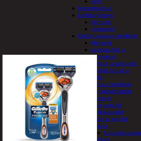
Peilit
Huonetuoksut
Juhlatarvikkeet
Koristelu
Paketointi
Keittiö ja taloustarvikkeet
Aterimet
Juomapullot ja
termokset
Kannut ja kanisterit
Kauhat, lastat ja
sudit
Kattaustarvikkeet
Kertakäyttöastiat
Lautaset
Lasit ja mukit
Leikkuulaudat
Padat ja kattilat
Tiskaus
Astianpesuaine
Säilöntä