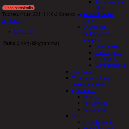
Kynsisakset ja
viilat
Lisää ostoskoriin
Tuotetunnus:
22111116-2
Osasto:
Henkilökohtainen
Pesuharjat ja -
hygienia
sienet
Shampoot,
Lisätiedot
hoitaineet ja
saippuat
Paino
0,4 kg (kilogramma)
Hoitoaineet
Käsisaippuat
Shampoot
Suihkusaippuat
Tutustu myös
Hyvinvointi
Muu kauneuden ja
terveydenhoito
Pyykinpesu
Kuivaus
Pesuaineet
Pesupussit
Siivous
Liinat ja sienet
Mopit, harjat ja