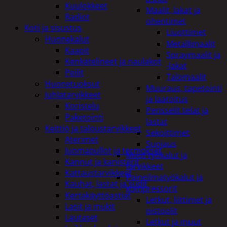
Kuulokkeet
Maalit, lakat ja
Radiot
ohentimet
Koti ja sisustus
Liuottimet
Huonekalut
Metallimaalit
Kaapit
Spraymaalit ja
Kenkätelineet ja naulakot
-lakat
Peilit
Talomaalit
Huonetuoksut
Muuraus, tapetointi
Juhlatarvikkeet
ja laatoitus
Koristelu
Pensselit telat ja
Paketointi
lastat
Keittiö ja taloustarvikkeet
Sekoittimet
Aterimet
Suojaus
Juomapullot ja termokset
Muut työkalut ja
Kannut ja kanisterit
tarvikkeet
Kattaustarvikkeet
Paineilmatyökalut ja
Kauhat, lastat ja sudit
kompressorit
Kertakäyttöastiat
Letkut, liittimet ja
Lasit ja mukit
pistoolit
Lautaset
Letkut ja muut