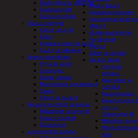
Öljykynttilät ja ulkotulet
Akut ja laturit
Pöytäkynttilät
Kulmahiomakoneet
Tuoksukynttilät
Kuumailmapuhaltim
Sisustusesineet
Mittarit
Kalvot ja tarrat
Mutterinvääntimet
Kellot
Porakoneet
Koriste-esineet ja kasvit
Ruiskut
Taulut ja kehykset
Sahat ja sirkkelit
Toimistotarvikkeet
Terät ja laikat
Kynät ja kumit
Hionta ja
Laminointi
katkaisu
Liimat ja teipit
Kierretapit ja
Muistitaulut ja magneetit
työkalut
Sakset
Kiviporanterät
Vihkot ja paperit
Kuviosahanterä
Turvajärjestelmät ja lukitus
Lasi- ja
Hälyttimet ja kamerat
tiiliporanterät
Palovaroittimet
Metalliporanter
Riippulukot
Monitoimikone
Varastointi ja säilytys
terät