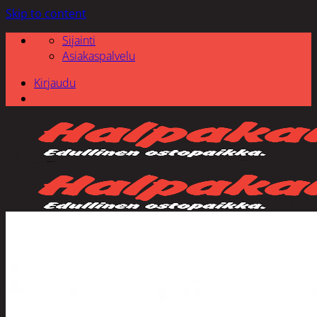
Skip to content
Sijainti
Asiakaspalvelu
Kirjaudu
Etsi: