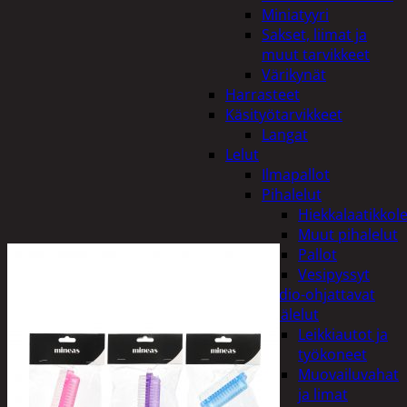
Miniatyyri
Sakset, liimat ja
muut tarvikkeet
Värikynät
Harrasteet
Käsityötarvikkeet
Langat
Lelut
Ilmapallot
Pihalelut
Hiekkalaatikkole
Muut pihalelut
Pallot
Vesipyssyt
Radio-ohjattavat
Sisälelut
Leikkiautot ja
työkoneet
Muovailuvahat
ja limat