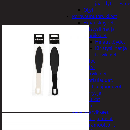
jäähdytinnestee
Öljyt
Perävaunutarvikkeet
Hinausköydet,
kiristysliinat ja
kiinnikkeet
Hinausköydet
Kiristysliinat ja
tarvikkeet
Valot
Rengas ja -
vannetarvikkeet
Sähköpotkulaudat,
skootterit ja ajoneuvot
Tukkikärryt ja
juontopulkat
Veneet ja
veneilytarvikkeet
Airot ja melat
Perämoottorit