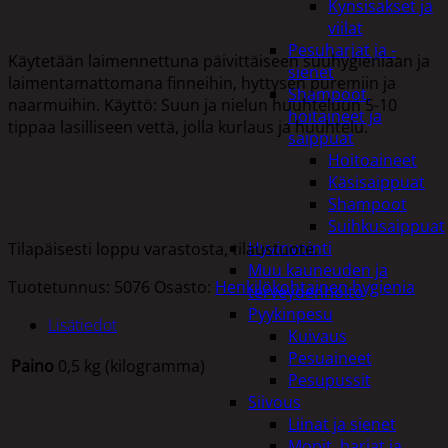
Kynsisakset ja
viilat
Pesuharjat ja -
Käytetään laimennettuna päivittäiseen suuhygieniaan ja
sienet
laimentamattomana finneihin, hyttysen puremiin ja
Shampoot,
naarmuihin. Käyttö: Suun ja nielun huuhteluun 5-10
hoitaineet ja
tippaa lasilliseen vettä, jolla kurlaus ja huuhtelu.
saippuat
Hoitoaineet
Käsisaippuat
Shampoot
Suihkusaippuat
Hyvinvointi
Tilapäisesti loppu varastosta, tilaustuote.
Muu kauneuden ja
Tuotetunnus:
5076
Osasto:
Henkilökohtainen hygienia
terveydenhoito
Pyykinpesu
Lisätiedot
Kuivaus
Pesuaineet
Paino
0,5 kg (kilogramma)
Pesupussit
Siivous
Liinat ja sienet
Mopit, harjat ja