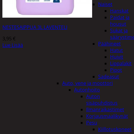
Naiset
Hanskat
Paidat ja
housut
NESTESAIPPUA 3L LAVENTELI
Sukat ja
säärystim
3,95
€
Päähineet
Lue Lisää
Hatut
Huivit
Lippalakit
Pipot
Sadeasut
Auto, vene ja moottori
Autonhoito
Auton
sisäpuhdistus
Ilmanraikastimet
Korjausmaalikynät
Pesu
Kiillotuskoneet