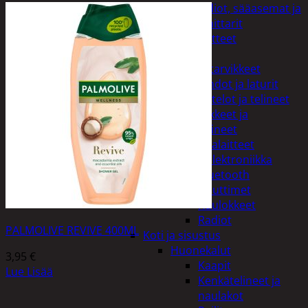
Kelloradiot, sääasemat ja
lämpömittarit
Oheislaitteet
Paristot
Puhelintarvikkeet
Johdot ja laturit
Kotelot ja telineet
Tv-tarvikkeet ja
seinätelineet
Varavirtalaitteet
Viihde-elektroniikka
Bluetooth
kaiuttimet
Kuulokkeet
Radiot
PALMOLIVE REVIVE 400ML
Koti ja sisustus
Huonekalut
3,95
€
Kaapit
Lue Lisää
Kenkätelineet ja
naulakot