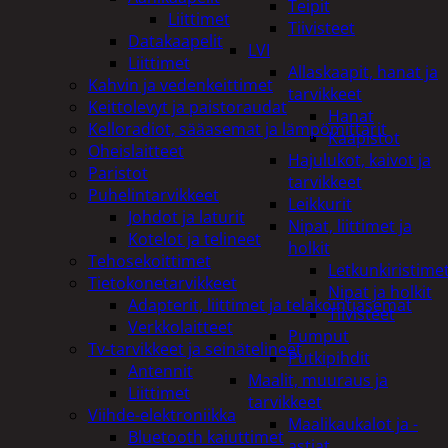
Teipit
Liittimet
Tiivisteet
Datakaapelit
LVI
Liittimet
Allaskaapit, hanat ja
Kahvin ja vedenkeittimet
tarvikkeet
Keittolevyt ja paistoraudat
Hanat
Kelloradiot, sääasemat ja lämpömittarit
Kaapistot
Oheislaitteet
Hajulukot, kaivot ja
Paristot
tarvikkeet
Puhelintarvikkeet
Leikkurit
Johdot ja laturit
Nipat, liittimet ja
Kotelot ja telineet
holkit
Tehosekoittimet
Letkunkiristime
Tietokonetarvikkeet
Nipat ja holkit
Adapterit, liittimet ja telakointiasemat
Tiivisteet
Verkkolaitteet
Pumput
Tv-tarvikkeet ja seinätelineet
Putkipihdit
Antennit
Maalit, muuraus ja
Liittimet
tarvikkeet
Viihde-elektroniikka
Maalikaukalot ja -
Bluetooth kaiuttimet
astiat