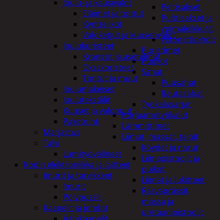
Joulu- ja kausivalot
Peltisakset
Eläimet ja tontut
Pulttisakset ja
Kyntteliköt
voimaleikkurit
Valoketjut ja kuusenvalot
vetoniittipihdit
Joulukoristeet
Puristimet
Kranssit ja asetelmat
Puukot
Oksakoristeet
Sahat
Tontut ja muut
Puusahat
Joulumakeiset
Rautasahat
Joulutekstiilit
Työkalusarjat
Kuuset ja valopuut
Korjaamotyökalut
Paketointi
Lämmittimet
Marjastus
Liimat, massat, teipit
Talvi
Köydet ja narut
Lumityövälineet
Liimapistoolit ja
Kodin elektroniikka ja laitteet
puikot
Imurit ja tarvikkeet
Liimat ja lukitteet
Imurit
Rasvaprässit,
Pölypussit
massa ja
Kaapelit ja johdot
uretaanipistoolit
Äänikaapelit