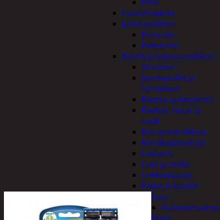
Peilit
Huonetuoksut
Juhlatarvikkeet
Koristelu
Paketointi
Keittiö ja taloustarvikkeet
Aterimet
Juomapullot ja
termokset
Kannut ja kanisterit
Kauhat, lastat ja
sudit
Kattaustarvikkeet
Kertakäyttöastiat
Lautaset
Lasit ja mukit
Leikkuulaudat
Padat ja kattilat
Tiskaus
Astianpesuaine
Säilöntä