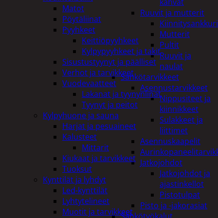
kahvat
Matot
Ruuvit ja mutterit
Pöytäliinat
Kiinnitysankkuri
Pyyhkeet
Mutterit
Keittiöpyyhkeet
Pultit
Kylpypyyhkeet ja takit
Ruuvit ja
Sisustustyynyt ja päälliset
naulat
Verhot ja tarvikkeet
Sähkötarvikkeet
Vuodevaatteet
Asennustarvikkeet
Lakanat ja tyynynlinat
Nippusiteet ja
Tyynyt ja peitot
kiinnikkeet
Kylpyhuone ja sauna
Sulakkeet ja
Harjat ja pesuaineet
liittimet
Kalusteet
Asennuskaapelit
Mittarit
Aurinkopaneelitarvik
Kiukaat ja tarvikkeet
Jatkojohdot
Tuoksut
Jatkojohdot ja
Kynttilät ja lyhdyt
ajastinkellot
Led-kynttilät
Pistotulpat
Lyhtytelineet
Pisto ja -jakorasiat
Muotit ja tarvikkeet
Sähkötyökalut