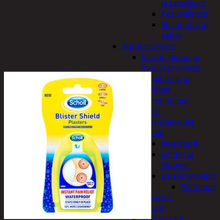
ja tarvikkeet
Pesuvälineet
Shampoot ja
vahat
Autotarvikkeet
Kalvot, matot ja
muut tarvikkeet
Lumiharjat ja
peitteet
Lämmittimet
Peilit
Pyyhkijänsulat
Sähkö
Invertterit
Johdot ja
liittimet
Lisä ja työvalot
Polttimot
Irtomoottorit,
aggregaatit
Aggregaatit