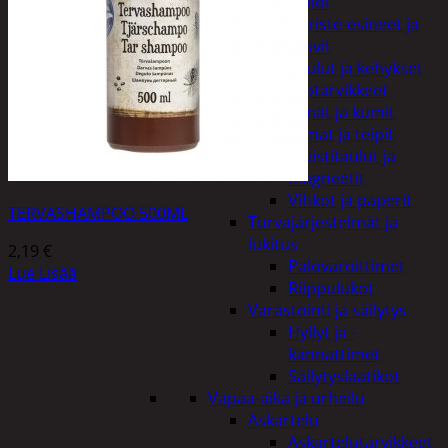
Kellot
Koriste-esineet ja
kasvit
Taulut ja kehykset
Toimistotarvikkeet
Kynät ja kumit
Liimat ja teipit
Muistitaulut ja
magneetit
Vihkot ja paperit
TERVASHAMPOO 500ML
Turvajärjestelmät ja
lukitus
2,19
€
Palovaroittimet
Lue Lisää
Riippulukot
Varastointi ja säilytys
Hyllyt ja -
kannattimet
Säilytyslaatikot
Vapaa-aika ja urheilu
Askartelu
Askartelutarvikkeet