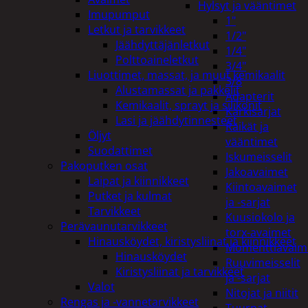
Hylsyt ja vääntimet
Imupumput
1"
Letkut ja tarvikkeet
1/2"
Jäähdyttäjänletkut
1/4"
Polttoaineletkut
3/4"
Liuottimet, massat, ja muut kemikaalit
3/8
Alustamassat ja pakkelit
Adapterit
Kemikaalit, sprayt ja silikonit
Kärkisarjat
Lasi ja jäähdytinnesteet
Räikät ja
Öljyt
vääntimet
Suodattimet
Iskumeisselit
Pakoputken osat
Jakoavaimet
Laipat ja kiinnikkeet
Kiintoavaimet
Putket ja kulmat
ja -sarjat
Tarvikkeet
Kuusiokolo ja
Perävaunutarvikkeet
torx-avaimet
Hinausköydet, kiristysliinat ja kiinnikkeet
Momenttiavaim
Hinausköydet
Ruuvimeisselit
Kiristysliinat ja tarvikkeet
ja -sarjat
Valot
Nitojat ja niitit
Rengas ja -vannetarvikkeet