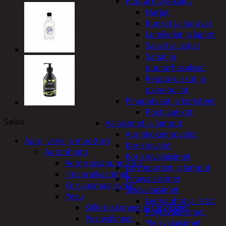
Puutarhatyökalut
Harjat
Kuokat ja haravat
Lumikolat ja lapiot
Saavit ja astiat
Sahat ja
puutarhasakset
Reppuruiskut ja
painepullot
Pihapatsaat ja koristeet
Postilaatikot
Selaa
Valaisimet ja lamput
Aurinkokennovalot
Auto, vene ja moottori
Koristevalot
Autonhoito
Koristevalaisimet
Auton sisäpuhdistus
Loisteputket ja lamput
ilmanraikastimet
Pihavalaisimet
Korjausmaalikynät
Sisävalaisimet
Pesu
Lednauhat ja listat
Kiillotuskoneet ja tarvikkeet
Pöytävalaisimet
Pesuvälineet
Yleisvalaisimet