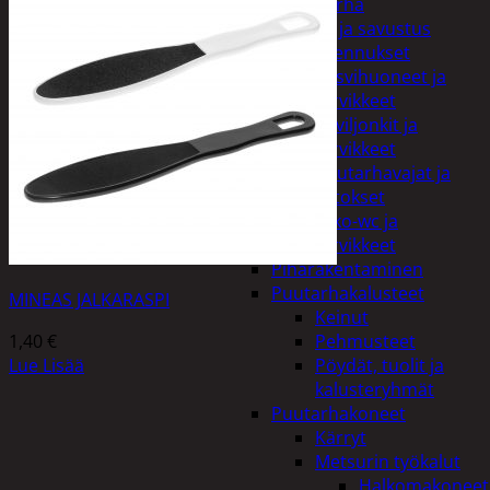
Piha ja puutarha
Grillaus ja savustus
Piharakennukset
Kasvihuoneet ja
tarvikkeet
Paviljonkit ja
tarvikkeet
Puutarhavajat ja
katokset
Ulko-wc ja
tarvikkeet
Piharakentaminen
Puutarhakalusteet
MINEAS JALKARASPI
Keinut
1,40
€
Pehmusteet
Lue Lisää
Pöydät, tuolit ja
kalusteryhmät
Puutarhakoneet
Kärryt
Metsurin työkalut
Halkomakoneet