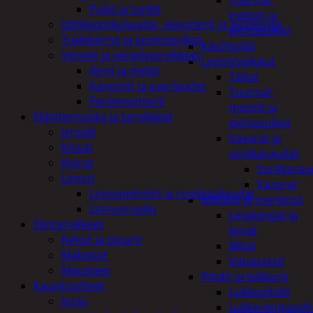
Tuurnat,
Pukit ja tunkit
meistit ja
Sähköpotkulaudat, skootterit ja ajoneuvot
piirtopuikot
Tukkikärryt ja juontopulkat
Käsihöylät
Veneet ja veneilytarvikkeet
Lyöntityökalut
Airot ja melat
Taltat
Kanootit ja sup-laudat
Tuurnat,
Perämoottorit
meistit ja
Eläintenruoka ja tarvikkeet
piirtopuikot
Jyrsijät
Vasarat ja
Kissat
sorkkaraudat
Koirat
Sorkkarau
Linnut
Vasarat
Linnunpöntöt ja ruokintalaudat
Mittaus ja merkintä
Linnunruoka
Linjalangat ja
Elintarvikkeet
kynät
Keksit ja piparit
Mitat
Makeiset
Vatupassit
Mausteet
Pihdit ja leikkurit
Kausituotteet
Lukkopihdit
Joulu
Lukkorengaspih