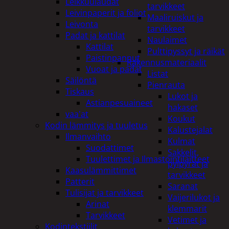
Leikkuulaudat
tarvikkeet
Leivinpaperit ja foliot
Maaliruiskut ja
Leivonta
tarvikkeet
Padat ja kattilat
Naulaimet
Kattilat
Pulttipyssyt ja räikät
Paistinpannut
Rakennusmateriaalit
Vuoat ja padat
Listat
Säilöntä
Pienrauta
Tiskaus
Lukot ja
Astianpesuaineet
hakaset
vaa'at
Koukut
Kodin lämmitys ja tuuletus
Kalustejalat
Ilmanvaihto
Kulmat
Suodattimet
Sakkelit,
Tuulettimet ja Ilmastointilaitteet
pylpyrät ja
Kaasulämmittimet
tarvikkeet
Patterit
Saranat
Tulisijat ja tarvikkeet
Vaijerilukot ja
Arinat
klemmarit
Tarvikkeet
Vetimet ja
Kodintekstiilit