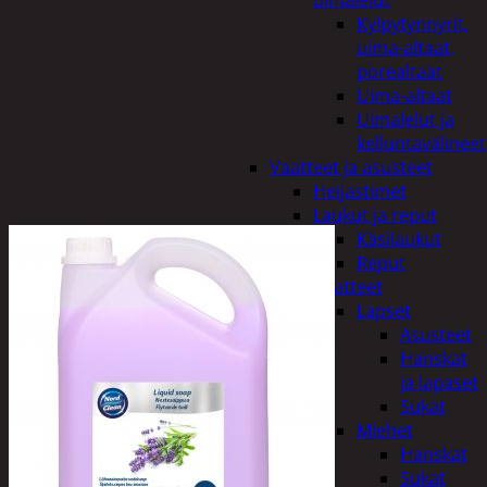
uimalelut
Kylpytynnyrit,
uima-altaat,
porealtaat
Uima-altaat
Uimalelut ja
kelluntavälineet
Vaatteet ja asusteet
Heijastimet
Laukut ja reput
Käsilaukut
Reput
Vaatteet
Lapset
Asusteet
Hanskat
ja lapaset
Sukat
Miehet
Hanskat
Sukat