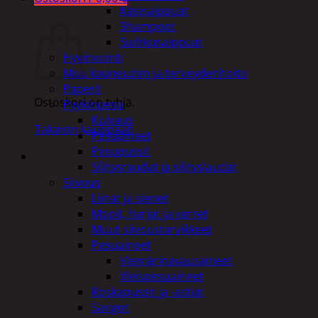
Käsisaippuat
Ostoskori
Shampoot
Suihkusaippuat
Hyvinvointi
Muu kauneuden ja terveydenhoito
Paperit
Ostoskori on tyhjä.
Pyykinpesu
Kuivaus
Takaisin kauppaan
Pesuaineet
Pesupussit
Silitysraudat ja silityslaudat
Siivous
Liinat ja sienet
Mopit, harjat ja varret
Muut siivoustarvikkeet
Pesuaineet
Viemärinavausaineet
Yleispesuaineet
Roskapussit ja -astiat
Sangot