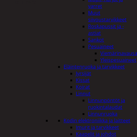
Tutustu myös
varret
Muut
siivoustarvikkeet
Roskapussit ja -
astiat
Sankot
Pesuaineet
Viemärinavausa
Yleispesuaineet
Eläintenruoka ja tarvikkeet
Jyrsijät
Kissat
Koirat
Linnut
Linnunpöntöt ja
ruokintalaudat
Linnunruoka
Kodin elektroniikka ja laitteet
Imurit ja tarvikkeet
Kaapelit ja johdot