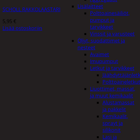
Lisälaitteet
SCHOLL RAKKOLAASTARI
Polttoainesäiliöt,
pumput ja
5,95
€
tarvikkeet
Lisää ostoskoriin
Vinssit ja varusteet
Öljyt, suodattimet ja
nesteet
Avaimet
Imupumput
Letkut ja tarvikkeet
Jäähdyttäjänlet
Polttoaineletku
Liuottimet, massat,
ja muut kemikaalit
Alustamassat
ja pakkelit
Kemikaalit,
sprayt ja
silikonit
Lasi ja