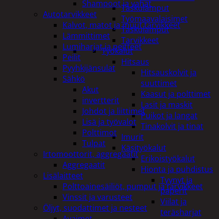
Shampoot ja vahat
Taskulamput
Autotarvikkeet
Työmaavalaisimet
Kalvot, matot ja muut tarvikkeet
Taskulamput
Lämmittimet
Tarvikkeet
Lumiharjat ja peitteet
Työkalut
Peilit
Hitsaus
Pyyhkijänsulat
Hitsauskolvit ja
Sähkö
suuttimet
Akut
Kaasut ja polttimet
invertterit
Lasit ja maskit
Johdot ja liittimet
Puikot ja langat
Lisä ja työvalot
Tinakolvit ja tinat
Polttimot
Imurit
Tulpat
Käsityökalut
Irtomoottorit, aggregaatit
Erikoistyökalut
Aggregaatit
Hionta ja puhdistus
Lisälaitteet
Tyynyt ja
Polttoainesäiliöt, pumput ja tarvikkeet
paperit
Vinssit ja varusteet
Viilat ja
Öljyt, suodattimet ja nesteet
teräsharjat
Avaimet