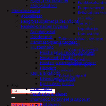
Hyllyt ja -kannattimet
Puukkosahante
Säilytyslaatikot
Puuporanterät
Päivittäistavarat
Reikäsahanterä
Apuvälineet
ja istukat
Hengityssuojaimet ja desinfiointi
Teräs ja
Henkilökohtainen hygienia
kuppiharjat
Aurinkorasvat
Upotusterät
Deodorantit
Telineet, tikkaat, työtasot
Hammashygienia tuotteet
ja tarvikkeet
Hiustenhoito
Vaunut ja pöydät
Hiusharjat ja muotoilutuotteet
Työasut ja suojaimet
Hiuspinnit ja lenkit
Suojalasit ja
Hiusten ja parranleikkuukoneet
kuulosuojaimet
Hiusvärit
Elintarvikkeet
Käsi ja jalkahoito
Keksit ja piparit
Käsivoiteet ja rasvat
Mausteet
Kynsisakset ja viilat
Etsi:
Kosmetiikka
Pesuharjat ja -sienet
Shampoot, hoitaineet ja saippuat
Hoitoaineet
Ostoskori /
0,00
€