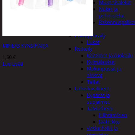
Muut sisälelut
Nuket ja
pehmolelut
Rakennuspalika
Pelit
Polkupyöräily
Lukot
MINEAS KYNSIHARJA
Retkeily
Keittimet ja ruokailu
1,50
€
Kylmälaukut
Lue Lisää
Makuupussit ja
alustat
Teltat
Urheiluvälineet
Kypärät ja
suojaimet
Talviurheilu
Hiihtäminen
Jääkiekko
Vesiurheilu ja