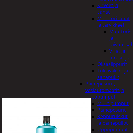
Kirveet ja
sahat
Moottorisahat
ja tarvikkeet
Moottoris
ja
raivaussa
Viilat ja
teräketjut
Oksasilppurit
Tukkisakset ja
sahapukit
Painepesurit,
vesiautomaatit ja
uppopumput
Muut pumput
Painepesurit
Reppuruiskut
ja painepullot
Uppopumput