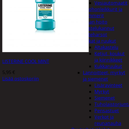
Vesiautomaatit
Ruohonleikkurit ja
trimmerit
Puutarhan hoito
Kastelukannut
Kateharsot
Kukat ja ruukut
Altakastelu
Ketjut, koukut
ja kiinnikkeet
LISTERINE COOL MINT
Kukkaruukut
5,95
€
Lannoitteet, myrkyt
Lisää ostoskoriin
ja siemenet
Lisäravinteet
Myrkyt
Siemenet
Tuholaistorjunt
Pensastuet
Verkot ja
reunanauha