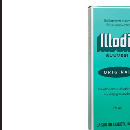
Tuotevalikoima
Poistotuotteet
Kausituotteet
Joulu
Joulu- ja kausivalot
Eläimet ja
tontut
Kyntteliköt
Valoketjut ja
kuusenvalot
Joulukoristeet
Kranssit ja
asetelmat
Tontut ja
muut
Joulutekstiilit
Paketointi
Marjastus
Talvi
Päivittäistavarat