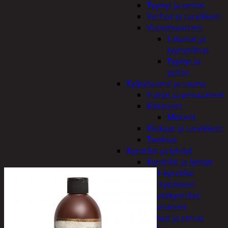
Tyynyt ja peitot
Verhot ja tarvikkeet
Vuodevaatteet
Lakanat ja
tyynynlinat
Tyynyt ja
peitot
Kylpyhuone ja sauna
Harjat ja pesuaineet
Kalusteet
Mittarit
Kiukaat ja tarvikkeet
Tuoksut
Kynttilät ja lyhdyt
Kynttilät ja lyhdyt
Led-kynttilät
Lyhtytelineet
Pöytäkynttilät
Sisustusesineet
Kalvot ja tarrat