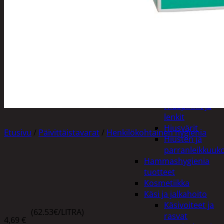
Apuvälineet
Hengityssuojaimet ja
desinfiointi
Henkilökohtainen
hygienia
Deodorantit
Hiustenhoito
Hiusharjat ja
muotoilutuotte
Hiuspinnit ja
lenkit
Hiusvärit
Etusivu
/
Päivittäistavarat
/
Henkilökohtainen hygienia
Hiusten ja
parranleikkuuk
Hammashygienia
ILLODIN ORIGINAL SUUVESI
tuotteet
Kosmetiikka
Käsi ja jalkahoito
Käsivoiteet ja
(62.53€/LITRA)
rasvat
4,69
€