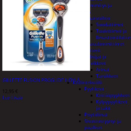
Kodin lämmitys ja
tuuletus
Ilmanvaihto
Suodattimet
Tuulettimet ja
Ilmastointilaitte
Kaasulämmittimet
Patterit
Tulisijat ja
tarvikkeet
Arinat
Tarvikkeet
GILLETTE FUSION PROGLIDE HÖYLÄ
Kodintekstiilit
Pyyhkeet
12,95
€
Keittiöpyyhkeet
Lue Lisää
Kylpypyyhkeet
ja takit
Pöytäliinat
Sisustustyynyt ja
päälliset