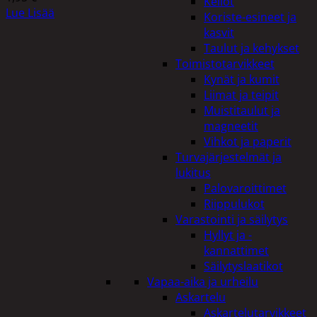
Kellot
Lue Lisää
Koriste-esineet ja
kasvit
Taulut ja kehykset
Toimistotarvikkeet
Kynät ja kumit
Liimat ja teipit
Muistitaulut ja
magneetit
Vihkot ja paperit
Turvajärjestelmät ja
lukitus
Palovaroittimet
Riippulukot
Varastointi ja säilytys
Hyllyt ja -
kannattimet
Säilytyslaatikot
Vapaa-aika ja urheilu
Askartelu
Askartelutarvikkeet