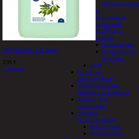
jäähdytinnestee
Öljyt
Perävaunutarvikkeet
Hinausköydet,
kiristysliinat ja
kiinnikkeet
Hinausköydet
NESTESAIPPUA 3L OLIIVI
Kiristysliinat ja
tarvikkeet
3,95
€
Valot
Lue Lisää
Rengas ja -
vannetarvikkeet
Sähköpotkulaudat,
skootterit ja ajoneuvot
Tukkikärryt ja
juontopulkat
Veneet ja
veneilytarvikkeet
Airot ja melat
Perämoottorit