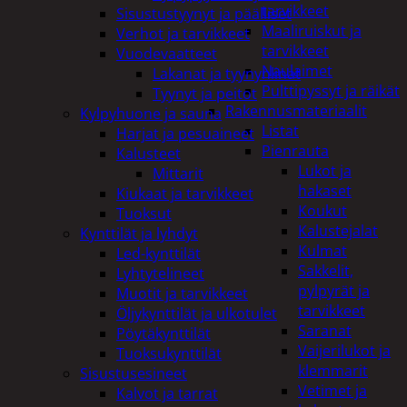
tarvikkeet
Sisustustyynyt ja päälliset
Maaliruiskut ja
Verhot ja tarvikkeet
tarvikkeet
Vuodevaatteet
Naulaimet
Lakanat ja tyynynlinat
Pulttipyssyt ja räikät
Tyynyt ja peitot
Rakennusmateriaalit
Kylpyhuone ja sauna
Listat
Harjat ja pesuaineet
Pienrauta
Kalusteet
Lukot ja
Mittarit
hakaset
Kiukaat ja tarvikkeet
Koukut
Tuoksut
Kalustejalat
Kynttilät ja lyhdyt
Kulmat
Led-kynttilät
Sakkelit,
Lyhtytelineet
pylpyrät ja
Muotit ja tarvikkeet
tarvikkeet
Öljykynttilät ja ulkotulet
Saranat
Pöytäkynttilät
Vaijerilukot ja
Tuoksukynttilät
klemmarit
Sisustusesineet
Vetimet ja
Kalvot ja tarrat