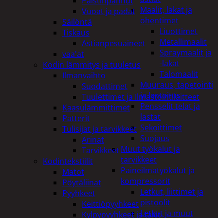
Paistinpannut
Maalit, lakat ja
Vuoat ja padat
ohentimet
Säilöntä
Liuottimet
Tiskaus
Metallimaalit
Astianpesuaineet
Spraymaalit ja
vaa'at
-lakat
Kodin lämmitys ja tuuletus
Talomaalit
Ilmanvaihto
Muuraus, tapetointi
Suodattimet
ja laatoitus
Tuulettimet ja Ilmastointilaitteet
Pensselit telat ja
Kaasulämmittimet
lastat
Patterit
Sekoittimet
Tulisijat ja tarvikkeet
Suojaus
Arinat
Muut työkalut ja
Tarvikkeet
tarvikkeet
Kodintekstiilit
Paineilmatyökalut ja
Matot
kompressorit
Pöytäliinat
Letkut, liittimet ja
Pyyhkeet
pistoolit
Keittiöpyyhkeet
Letkut ja muut
Kylpypyyhkeet ja takit