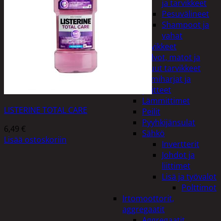
ja tarvikkeet
Pesuvälineet
Shampoot ja
vahat
Autotarvikkeet
Kalvot, matot ja
muut tarvikkeet
Lumiharjat ja
peitteet
Lämmittimet
LISTERINE TOTAL CARE
Peilit
Pyyhkijänsulat
6,49
€
Sähkö
Lisää ostoskoriin
Invertterit
Johdot ja
liittimet
Lisä ja työvalot
Polttimot
Irtomoottorit,
aggregaatit
Aggregaatit