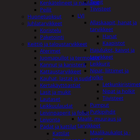
Teipit
Kenkätelineet ja naulakot
Tiivisteet
Peilit
LVI
Huonetuoksut
Allaskaapit, hanat ja
Juhlatarvikkeet
tarvikkeet
Koristelu
Hanat
Paketointi
Kaapistot
Keittiö ja taloustarvikkeet
Hajulukot, kaivot ja
Aterimet
tarvikkeet
Juomapullot ja termokset
Leikkurit
Kannut ja kanisterit
Nipat, liittimet ja
Kattaustarvikkeet
holkit
Kauhat, lastat ja sudit
Letkunkiristime
Kertakäyttöastiat
Nipat ja holkit
Lasit ja mukit
Tiivisteet
Lautaset
Pumput
Leikkuulaudat
Putkipihdit
Leivinpaperit ja foliot
Maalit, muuraus ja
Leivonta
tarvikkeet
Padat ja kattilat
Maalikaukalot ja -
Kattilat
astiat