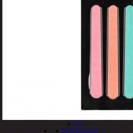
Tuotevalikoima
Poistotuotteet
Kausituotteet
Joulu
Joulu- ja kausivalot
Eläimet ja
tontut
Kyntteliköt
Valoketjut ja
kuusenvalot
Joulukoristeet
Kranssit ja
asetelmat
Tontut ja
muut
Joulutekstiilit
Paketointi
Marjastus
Talvi
Päivittäistavarat