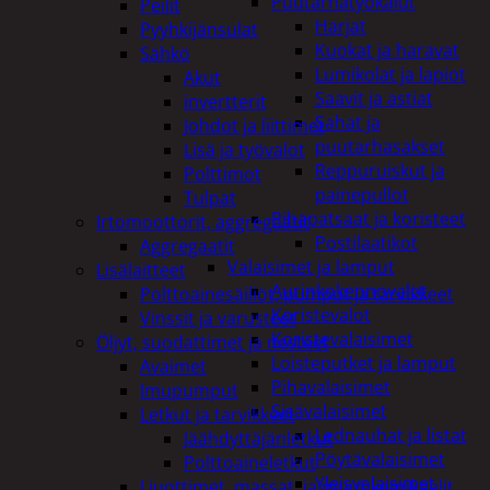
Puutarhatyökalut
Peilit
Harjat
Pyyhkijänsulat
Kuokat ja haravat
Sähkö
Lumikolat ja lapiot
Akut
Saavit ja astiat
invertterit
Sahat ja
Johdot ja liittimet
puutarhasakset
Lisä ja työvalot
Reppuruiskut ja
Polttimot
painepullot
Tulpat
Pihapatsaat ja koristeet
Irtomoottorit, aggregaatit
Postilaatikot
Aggregaatit
Valaisimet ja lamput
Lisälaitteet
Aurinkokennovalot
Polttoainesäiliöt, pumput ja tarvikkeet
Koristevalot
Vinssit ja varusteet
Koristevalaisimet
Öljyt, suodattimet ja nesteet
Loisteputket ja lamput
Avaimet
Pihavalaisimet
Imupumput
Sisävalaisimet
Letkut ja tarvikkeet
Lednauhat ja listat
Jäähdyttäjänletkut
Pöytävalaisimet
Polttoaineletkut
Yleisvalaisimet
Liuottimet, massat, ja muut kemikaalit