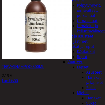
uimalelut
Kylpytynnyrit,
uima-altaat,
porealtaat
Uima-altaat
Uimalelut ja
kelluntavälineet
Vaatteet ja asusteet
Heijastimet
Laukut ja reput
Käsilaukut
Reput
Vaatteet
TERVASHAMPOO 500ML
Lapset
Asusteet
2,19
€
Hanskat
Lue Lisää
ja lapaset
Sukat
Miehet
Hanskat
Sukat