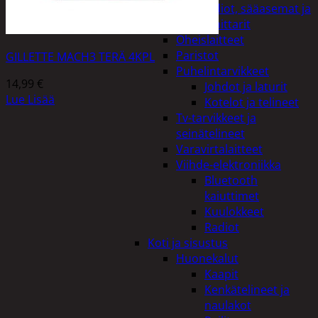
Kelloradiot, sääasemat ja
lämpömittarit
Oheislaitteet
Paristot
GILLETTE MACH3 TERÄ 4KPL
Puhelintarvikkeet
14,99
€
Johdot ja laturit
Lue Lisää
Kotelot ja telineet
Tv-tarvikkeet ja
seinätelineet
Varavirtalaitteet
Viihde-elektroniikka
Bluetooth
kaiuttimet
Kuulokkeet
Radiot
Koti ja sisustus
Huonekalut
Kaapit
Kenkätelineet ja
naulakot