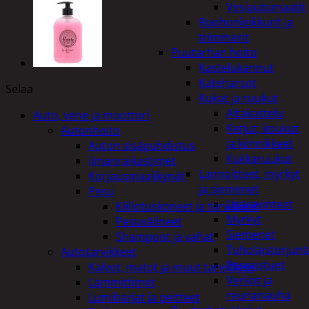
Vesiautomaatit
Ruohonleikkurit ja
trimmerit
Puutarhan hoito
Kastelukannut
Kateharsot
Selaa
Kukat ja ruukut
Altakastelu
Auto, vene ja moottori
Ketjut, koukut
Autonhoito
ja kiinnikkeet
Auton sisäpuhdistus
Kukkaruukut
ilmanraikastimet
Lannoitteet, myrkyt
Korjausmaalikynät
ja siemenet
Pesu
Lisäravinteet
Kiillotuskoneet ja tarvikkeet
Myrkyt
Pesuvälineet
Siemenet
Shampoot ja vahat
Tuholaistorjunt
Autotarvikkeet
Pensastuet
Kalvot, matot ja muut tarvikkeet
Verkot ja
Lämmittimet
reunanauha
Lumiharjat ja peitteet