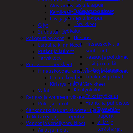
Taskulamput
Alustamassat ja pakkelit
Työmaavalaisimet
Kemikaalit, sprayt ja silikonit
Taskulamput
Lasi ja jäähdytinnesteet
Tarvikkeet
Öljyt
Työkalut
Suodattimet
Hitsaus
Pakoputken osat
Hitsauskolvit ja
Laipat ja kiinnikkeet
suuttimet
Putket ja kulmat
Kaasut ja polttimet
Tarvikkeet
Lasit ja maskit
Perävaunutarvikkeet
Puikot ja langat
Hinausköydet, kiristysliinat ja kiinnikkeet
Tinakolvit ja tinat
Hinausköydet
Imurit
Kiristysliinat ja tarvikkeet
Käsityökalut
Valot
Erikoistyökalut
Rengas ja -vannetarvikkeet
Hionta ja puhdistus
Pukit ja tunkit
Tyynyt ja
Sähköpotkulaudat, skootterit ja ajoneuvot
paperit
Tukkikärryt ja juontopulkat
Viilat ja
Veneet ja veneilytarvikkeet
teräsharjat
Airot ja melat