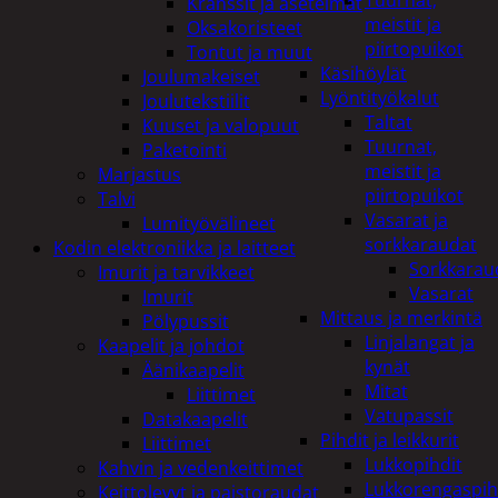
Tuurnat,
Kranssit ja asetelmat
meistit ja
Oksakoristeet
piirtopuikot
Tontut ja muut
Käsihöylät
Joulumakeiset
Lyöntityökalut
Joulutekstiilit
Taltat
Kuuset ja valopuut
Tuurnat,
Paketointi
meistit ja
Marjastus
piirtopuikot
Talvi
Vasarat ja
Lumityövälineet
sorkkaraudat
Kodin elektroniikka ja laitteet
Sorkkarau
Imurit ja tarvikkeet
Vasarat
Imurit
Mittaus ja merkintä
Pölypussit
Linjalangat ja
Kaapelit ja johdot
kynät
Äänikaapelit
Mitat
Liittimet
Vatupassit
Datakaapelit
Pihdit ja leikkurit
Liittimet
Lukkopihdit
Kahvin ja vedenkeittimet
Lukkorengaspih
Keittolevyt ja paistoraudat