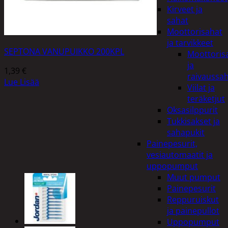
Kirveet ja
sahat
Moottorisahat
ja tarvikkeet
SEPTONA VANUPUIKKO 200KPL
Moottoris
ja
1,39
€
raivaussa
Lue Lisää
Viilat ja
teräketjut
Oksasilppurit
Tukkisakset ja
sahapukit
Painepesurit,
vesiautomaatit ja
uppopumput
Muut pumput
Painepesurit
Reppuruiskut
ja painepullot
Uppopumput