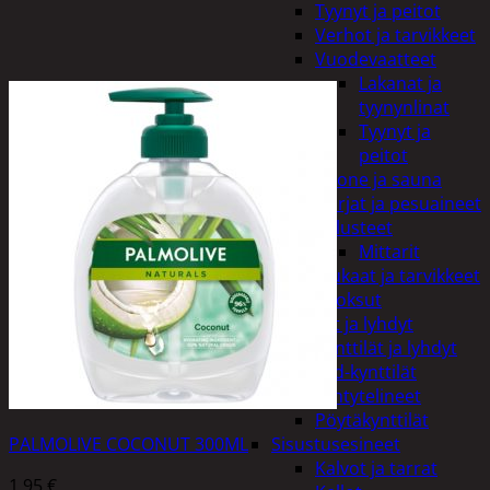
Tyynyt ja peitot
Verhot ja tarvikkeet
Vuodevaatteet
Lakanat ja
tyynynlinat
Tyynyt ja
peitot
Kylpyhuone ja sauna
Harjat ja pesuaineet
Kalusteet
Mittarit
Kiukaat ja tarvikkeet
Tuoksut
Kynttilät ja lyhdyt
Kynttilät ja lyhdyt
Led-kynttilät
Lyhtytelineet
Pöytäkynttilät
PALMOLIVE COCONUT 300ML
Sisustusesineet
Kalvot ja tarrat
1,95
€