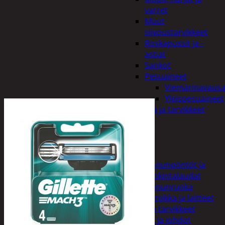
varret
Muut
siivoustarvikkeet
Roskapussit ja -
astiat
Sankot
Pesuaineet
Viemärinavausa
Yleispesuaineet
Eläintenruoka ja tarvikkeet
Jyrsijät
Kissat
Koirat
Linnut
Linnunpöntöt ja
ruokintalaudat
Linnunruoka
Kodin elektroniikka ja laitteet
Imurit ja tarvikkeet
Kaapelit ja johdot