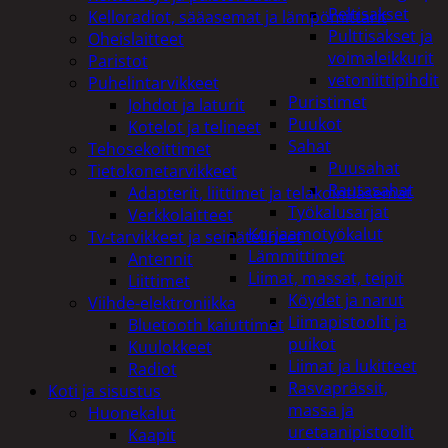
Peltisakset
Kelloradiot, sääasemat ja lämpömittarit
Pulttisakset ja
Oheislaitteet
voimaleikkurit
Paristot
vetoniittipihdit
Puhelintarvikkeet
Puristimet
Johdot ja laturit
Puukot
Kotelot ja telineet
Sahat
Tehosekoittimet
Puusahat
Tietokonetarvikkeet
Rautasahat
Adapterit, liittimet ja telakointiasemat
Työkalusarjat
Verkkolaitteet
Korjaamotyökalut
Tv-tarvikkeet ja seinätelineet
Lämmittimet
Antennit
Liimat, massat, teipit
Liittimet
Köydet ja narut
Viihde-elektroniikka
Liimapistoolit ja
Bluetooth kaiuttimet
puikot
Kuulokkeet
Liimat ja lukitteet
Radiot
Rasvaprässit,
Koti ja sisustus
massa ja
Huonekalut
uretaanipistoolit
Kaapit