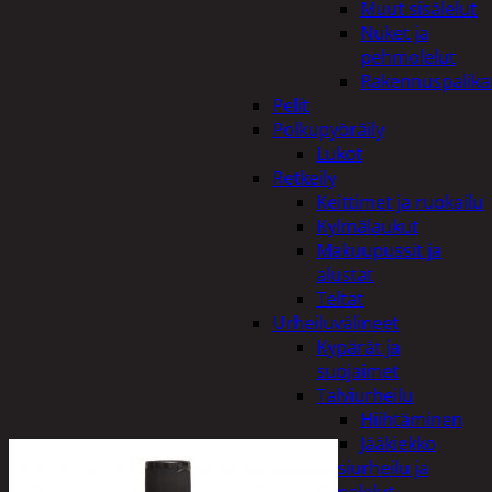
Muut sisälelut
Nuket ja
pehmolelut
Rakennuspalika
Pelit
Polkupyöräily
Lukot
Retkeily
Keittimet ja ruokailu
Kylmälaukut
Makuupussit ja
alustat
Teltat
Urheiluvälineet
Kypärät ja
suojaimet
Talviurheilu
Hiihtäminen
Jääkiekko
Vesiurheilu ja