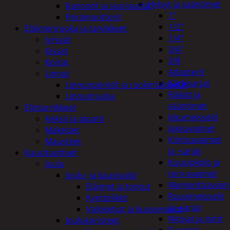
Hylsyt ja vääntimet
Kanootit ja sup-laudat
1"
Perämoottorit
1/2"
Eläintenruoka ja tarvikkeet
1/4"
Jyrsijät
3/4"
Kissat
3/8
Koirat
Adapterit
Linnut
Kärkisarjat
Linnunpöntöt ja ruokintalaudat
Räikät ja
Linnunruoka
vääntimet
Elintarvikkeet
Iskumeisselit
Keksit ja piparit
Jakoavaimet
Makeiset
Kiintoavaimet
Mausteet
ja -sarjat
Kausituotteet
Kuusiokolo ja
Joulu
torx-avaimet
Joulu- ja kausivalot
Momenttiavaim
Eläimet ja tontut
Ruuvimeisselit
Kyntteliköt
ja -sarjat
Valoketjut ja kuusenvalot
Nitojat ja niitit
Joulukoristeet