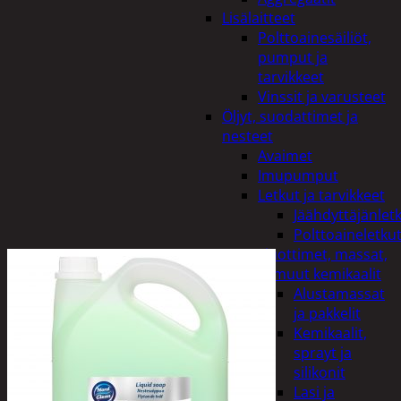
Lisälaitteet
Polttoainesäiliöt,
pumput ja
tarvikkeet
Vinssit ja varusteet
Öljyt, suodattimet ja
nesteet
Avaimet
Imupumput
Letkut ja tarvikkeet
Jäähdyttäjänlet
Polttoaineletku
Liuottimet, massat,
ja muut kemikaalit
Alustamassat
ja pakkelit
Kemikaalit,
sprayt ja
silikonit
Lasi ja