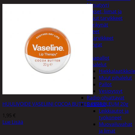
Miniatyyri
Sakset, liimat ja
muut tarvikkeet
Värikynät
Harrasteet
Käsityötarvikkeet
Langat
Lelut
Ilmapallot
Pihalelut
Hiekkalaatikkole
Muut pihalelut
Pallot
Vesipyssyt
Radio-ohjattavat
HUULIVOIDE VASELIINI COCOA BUTTER PETROLEUM 20g
Sisälelut
Leikkiautot ja
1,95
€
työkoneet
Lue Lisää
Muovailuvahat
ja limat