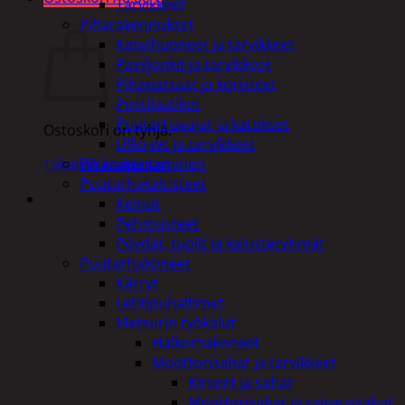
Tarvikkeet
Ostoskori
Piharakennukset
Kasvihuoneet ja tarvikkeet
Paviljonkit ja tarvikkeet
Pihapatsaat ja koristeet
Postilaatikot
Puutarhavajat ja katokset
Ostoskori on tyhjä.
Ulko-wc ja tarvikkeet
Piharakentaminen
Takaisin kauppaan
Puutarhakalusteet
Keinut
Pehmusteet
Pöydät, tuolit ja kalusteryhmät
Puutarhakoneet
Kärryt
Lehtipuhaltimet
Metsurin työkalut
Halkomakoneet
Moottorisahat ja tarvikkeet
Kirveet ja sahat
Moottorisahat ja raivaussahat