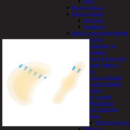
Peilit
Huonetuoksut
Juhlatarvikkeet
Koristelu
Paketointi
Keittiö ja taloustarvikkeet
Aterimet
Juomapullot ja
termokset
Kannut ja kanisterit
Kauhat, lastat ja
sudit
Kattaustarvikkeet
Kertakäyttöastiat
Lautaset
Lasit ja mukit
Leikkuulaudat
Padat ja kattilat
Tiskaus
Astianpesuaine
Säilöntä