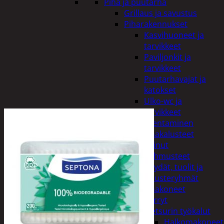
Piha ja puutarha
Grillaus ja savustus
Piharakennukset
Kasvihuoneet ja
tarvikkeet
Paviljonkit ja
tarvikkeet
Puutarhavajat ja
katokset
Ulko-wc ja
tarvikkeet
Piharakentaminen
Puutarhakalusteet
Keinut
Pehmusteet
Pöydät, tuolit ja
kalusteryhmät
Puutarhakoneet
Kärryt
Metsurin työkalut
Halkomakoneet