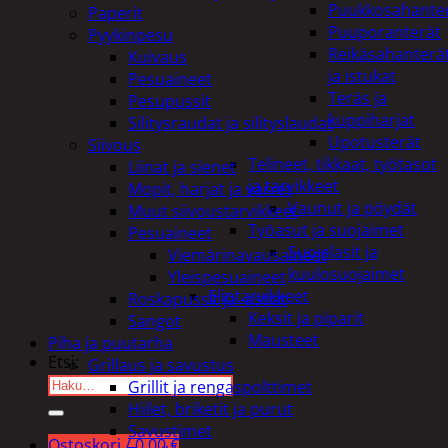
Puukkosahante
Paperit
Puuporanterät
Pyykinpesu
Reikäsahanterä
Kuivaus
ja istukat
Pesuaineet
Teräs ja
Pesupussit
kuppiharjat
Silitysraudat ja silityslaudat
Upotusterät
Siivous
Telineet, tikkaat, työtasot
Liinat ja sienet
ja tarvikkeet
Mopit, harjat ja varret
Vaunut ja pöydät
Muut siivoustarvikkeet
Työasut ja suojaimet
Pesuaineet
Suojalasit ja
Viemärinavausaineet
kuulosuojaimet
Yleispesuaineet
Elintarvikkeet
Roskapussit ja -astiat
Keksit ja piparit
Sangot
Mausteet
Piha ja puutarha
Etsi:
Grillaus ja savustus
Grillit ja rengaspolttimet
Hiilet, briketit ja purut
Savustimet
Ostoskori /
0,00
€