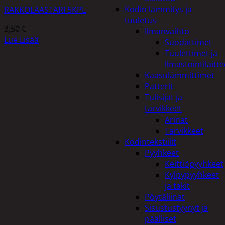
Kodin lämmitys ja
RAKKOLAASTARI 5KPL
tuuletus
3,50
€
Ilmanvaihto
Lue Lisää
Suodattimet
Tuulettimet ja
Ilmastointilaitte
Kaasulämmittimet
Patterit
Tulisijat ja
tarvikkeet
Arinat
Tarvikkeet
Kodintekstiilit
Pyyhkeet
Keittiöpyyhkeet
Kylpypyyhkeet
ja takit
Pöytäliinat
Sisustustyynyt ja
päälliset