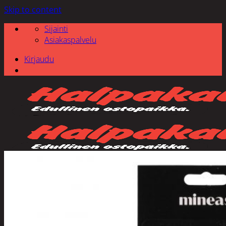
Skip to content
Sijainti
Asiakaspalvelu
Kirjaudu
Etsi: