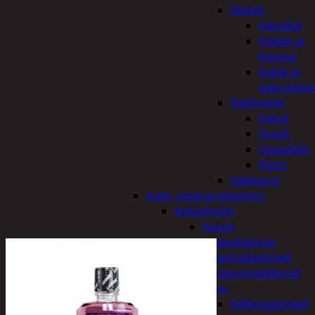
Naiset
Hanskat
Paidat ja
housut
Sukat ja
säärystim
Päähineet
Hatut
Huivit
Lippalakit
Pipot
Sadeasut
Auto, vene ja moottori
Autonhoito
Auton
sisäpuhdistus
Ilmanraikastimet
Korjausmaalikynät
Pesu
Kiillotuskoneet