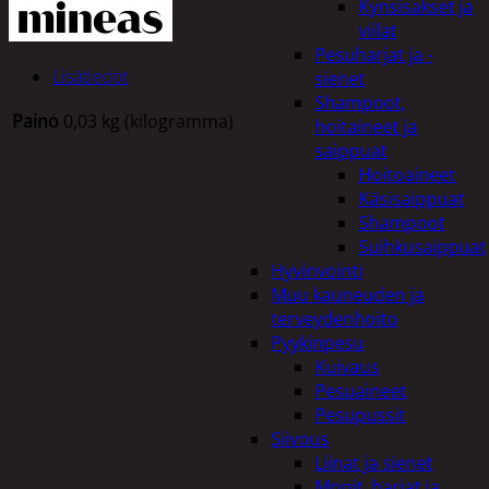
Kynsisakset ja
viilat
Pesuharjat ja -
Lisätiedot
sienet
Shampoot,
Paino
0,03 kg (kilogramma)
hoitaineet ja
saippuat
Hoitoaineet
Käsisaippuat
Tutustu myös
Shampoot
Suihkusaippuat
Hyvinvointi
Muu kauneuden ja
terveydenhoito
Pyykinpesu
Kuivaus
Pesuaineet
Pesupussit
Siivous
Liinat ja sienet
Mopit, harjat ja