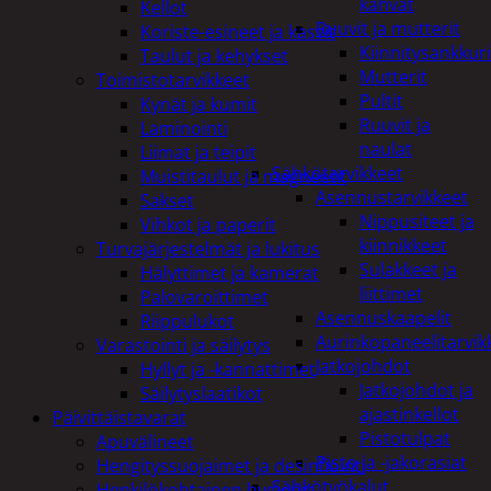
kahvat
Kellot
Ruuvit ja mutterit
Koriste-esineet ja kasvit
Kiinnitysankkuri
Taulut ja kehykset
Mutterit
Toimistotarvikkeet
Pultit
Kynät ja kumit
Ruuvit ja
Laminointi
naulat
Liimat ja teipit
Sähkötarvikkeet
Muistitaulut ja magneetit
Asennustarvikkeet
Sakset
Nippusiteet ja
Vihkot ja paperit
kiinnikkeet
Turvajärjestelmät ja lukitus
Sulakkeet ja
Hälyttimet ja kamerat
liittimet
Palovaroittimet
Asennuskaapelit
Riippulukot
Aurinkopaneelitarvik
Varastointi ja säilytys
Jatkojohdot
Hyllyt ja -kannattimet
Jatkojohdot ja
Säilytyslaatikot
ajastinkellot
Päivittäistavarat
Pistotulpat
Apuvälineet
Pisto ja -jakorasiat
Hengityssuojaimet ja desinfiointi
Sähkötyökalut
Henkilökohtainen hygienia