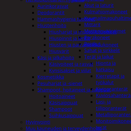
Akut ja laturit
Aurinkorasvat
Kulmahiomakoneet
Deodorantit
Kuumailmapuhaltim
Hammashygienia tuotteet
Mittarit
Hiustenhoito
Mutterinvääntimet
Hiusharjat ja muotoilutuotteet
Porakoneet
Hiuspinnit ja lenkit
Ruiskut
Hiusten ja parranleikkuukoneet
Sahat ja sirkkelit
Hiusvärit
Terät ja laikat
Käsi ja jalkahoito
Hionta ja
Käsivoiteet ja rasvat
katkaisu
Kynsisakset ja viilat
Kierretapit ja
Kosmetiikka
työkalut
Pesuharjat ja -sienet
Kiviporanterät
Shampoot, hoitaineet ja saippuat
Kuviosahanterä
Hoitoaineet
Lasi- ja
Käsisaippuat
tiiliporanterät
Shampoot
Metalliporanter
Suihkusaippuat
Monitoimikone
Hyvinvointi
terät
Muu kauneuden ja terveydenhoito