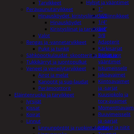
Hylsyt ja vääntimet
Tarvikkeet
1"
Perävaunutarvikkeet
1/2"
Hinausköydet, kiristysliinat ja kiinnikkeet
1/4"
Hinausköydet
3/4"
Kiristysliinat ja tarvikkeet
3/8
Valot
Adapterit
Rengas ja -vannetarvikkeet
Kärkisarjat
Pukit ja tunkit
Räikät ja
Sähköpotkulaudat, skootterit ja ajoneuvot
vääntimet
Tukkikärryt ja juontopulkat
Iskumeisselit
Veneet ja veneilytarvikkeet
Jakoavaimet
Airot ja melat
Kiintoavaimet
Kanootit ja sup-laudat
ja -sarjat
Perämoottorit
Kuusiokolo ja
Eläintenruoka ja tarvikkeet
torx-avaimet
Jyrsijät
Momenttiavaim
Kissat
Ruuvimeisselit
Koirat
ja -sarjat
Linnut
Nitojat ja niitit
Linnunpöntöt ja ruokintalaudat