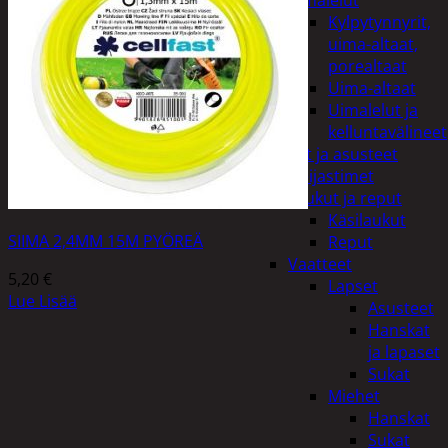
uimalelut
Kylpytynnyrit,
uima-altaat,
porealtaat
Uima-altaat
Uimalelut ja
kelluntavälineet
Vaatteet ja asusteet
Heijastimet
Laukut ja reput
Käsilaukut
SIIMA 2,4MM 15M PYÖREÄ
Reput
Vaatteet
5,20
€
Lapset
Lue Lisää
Asusteet
Hanskat
ja lapaset
Sukat
Miehet
Hanskat
Sukat