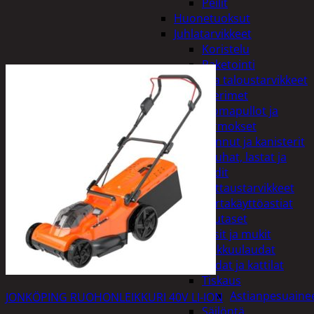
Peilit
Huonetuoksut
Juhlatarvikkeet
Koristelu
Paketointi
Keittiö ja taloustarvikkeet
Aterimet
Juomapullot ja
termokset
Kannut ja kanisterit
Kauhat, lastat ja
sudit
Kattaustarvikkeet
Kertakäyttöastiat
Lautaset
Lasit ja mukit
Leikkuulaudat
Padat ja kattilat
Tiskaus
Astianpesuaine
JONKÖPING RUOHONLEIKKURI 40V LI-ION
Säilöntä