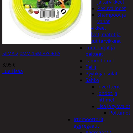
ja tarvikkeet
Pesuvälineet
Shampoot ja
vahat
Autotarvikkeet
Kalvot, matot ja
muut tarvikkeet
Lumiharjat ja
SIIMA 2,0MM 15M PYÖREÄ
peitteet
Lämmittimet
3,95
€
Peilit
Lue Lisää
Pyyhkijänsulat
Sähkö
Invertterit
Johdot ja
liittimet
Lisä ja työvalot
Polttimot
Irtomoottorit,
aggregaatit
Aggregaatit