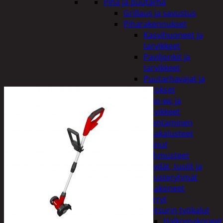
Piha ja puutarha
Grillaus ja savustus
Piharakennukset
Kasvihuoneet ja
tarvikkeet
Paviljonkit ja
tarvikkeet
Puutarhavajat ja
katokset
Ulko-wc ja
tarvikkeet
Piharakentaminen
Puutarhakalusteet
Keinut
Pehmusteet
Pöydät, tuolit ja
kalusteryhmät
Puutarhakoneet
Kärryt
Metsurin työkalut
Halkomakoneet