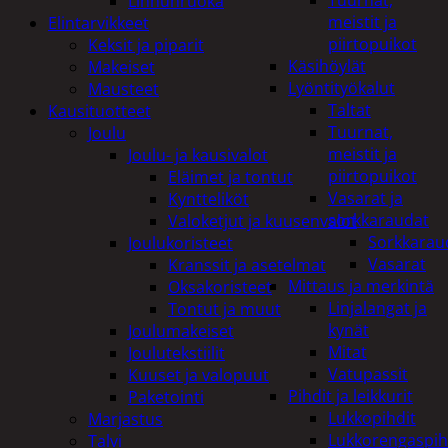
Tuurnat,
Linnunruoka
meistit ja
Elintarvikkeet
piirtopuikot
Keksit ja piparit
Käsihöylät
Makeiset
Lyöntityökalut
Mausteet
Taltat
Kausituotteet
Tuurnat,
Joulu
meistit ja
Joulu- ja kausivalot
piirtopuikot
Eläimet ja tontut
Vasarat ja
Kyntteliköt
sorkkaraudat
Valoketjut ja kuusenvalot
Sorkkarau
Joulukoristeet
Vasarat
Kranssit ja asetelmat
Mittaus ja merkintä
Oksakoristeet
Linjalangat ja
Tontut ja muut
kynät
Joulumakeiset
Mitat
Joulutekstiilit
Vatupassit
Kuuset ja valopuut
Pihdit ja leikkurit
Paketointi
Lukkopihdit
Marjastus
Lukkorengaspih
Talvi