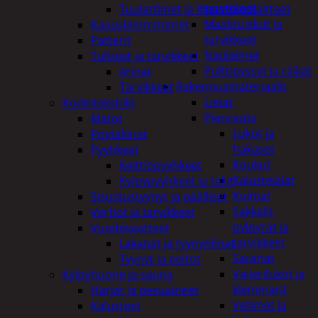
tarvikkeet
Tuulettimet ja Ilmastointilaitteet
Maaliruiskut ja
Kaasulämmittimet
tarvikkeet
Patterit
Naulaimet
Tulisijat ja tarvikkeet
Pulttipyssyt ja räikät
Arinat
Rakennusmateriaalit
Tarvikkeet
Listat
Kodintekstiilit
Pienrauta
Matot
Lukot ja
Pöytäliinat
hakaset
Pyyhkeet
Koukut
Keittiöpyyhkeet
Kalustejalat
Kylpypyyhkeet ja takit
Kulmat
Sisustustyynyt ja päälliset
Sakkelit,
Verhot ja tarvikkeet
pylpyrät ja
Vuodevaatteet
tarvikkeet
Lakanat ja tyynynlinat
Saranat
Tyynyt ja peitot
Vaijerilukot ja
Kylpyhuone ja sauna
klemmarit
Harjat ja pesuaineet
Vetimet ja
Kalusteet