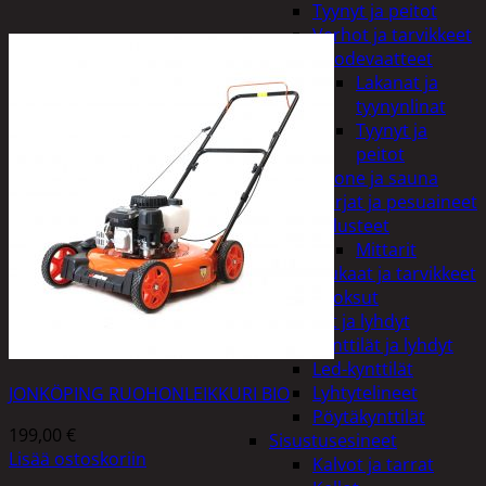
Tyynyt ja peitot
Verhot ja tarvikkeet
Vuodevaatteet
Lakanat ja
tyynynlinat
Tyynyt ja
peitot
Kylpyhuone ja sauna
Harjat ja pesuaineet
Kalusteet
Mittarit
Kiukaat ja tarvikkeet
Tuoksut
Kynttilät ja lyhdyt
Kynttilät ja lyhdyt
Led-kynttilät
Lyhtytelineet
JONKÖPING RUOHONLEIKKURI BIO
Pöytäkynttilät
199,00
€
Sisustusesineet
Lisää ostoskoriin
Kalvot ja tarrat