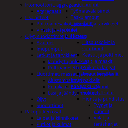
Taskulamput
Irtomoottorit, aggregaatit
Työmaavalaisimet
Aggregaatit
Taskulamput
Lisälaitteet
Tarvikkeet
Polttoainesäiliöt, pumput ja tarvikkeet
Työkalut
Vinssit ja varusteet
Hitsaus
Öljyt, suodattimet ja nesteet
Hitsauskolvit ja
Avaimet
suuttimet
Imupumput
Kaasut ja polttimet
Letkut ja tarvikkeet
Lasit ja maskit
Jäähdyttäjänletkut
Puikot ja langat
Polttoaineletkut
Tinakolvit ja tinat
Liuottimet, massat, ja muut kemikaalit
Imurit
Alustamassat ja pakkelit
Käsityökalut
Kemikaalit, sprayt ja silikonit
Erikoistyökalut
Lasi ja jäähdytinnesteet
Hionta ja puhdistus
Öljyt
Tyynyt ja
Suodattimet
paperit
Pakoputken osat
Viilat ja
Laipat ja kiinnikkeet
teräsharjat
Putket ja kulmat