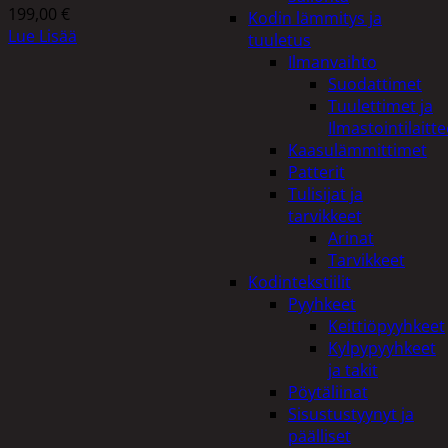
199,00
€
Kodin lämmitys ja
Lue Lisää
tuuletus
Ilmanvaihto
Suodattimet
Tuulettimet ja
Ilmastointilaitte
Kaasulämmittimet
Patterit
Tulisijat ja
tarvikkeet
Arinat
Tarvikkeet
Kodintekstiilit
Pyyhkeet
Keittiöpyyhkeet
Kylpypyyhkeet
ja takit
Pöytäliinat
Sisustustyynyt ja
päälliset