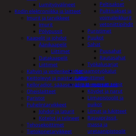
Peltisakset
Lumityövälineet
Pulttisakset ja
Kodin elektroniikka ja laitteet
voimaleikkurit
Imurit ja tarvikkeet
vetoniittipihdit
Imurit
Puristimet
Pölypussit
Puukot
Kaapelit ja johdot
Sahat
Äänikaapelit
Puusahat
Liittimet
Rautasahat
Datakaapelit
Työkalusarjat
Liittimet
Korjaamotyökalut
Kahvin ja vedenkeittimet
Lämmittimet
Keittolevyt ja paistoraudat
Liimat, massat, teipit
Kelloradiot, sääasemat ja lämpömittarit
Köydet ja narut
Oheislaitteet
Liimapistoolit ja
Paristot
puikot
Puhelintarvikkeet
Liimat ja lukitteet
Johdot ja laturit
Rasvaprässit,
Kotelot ja telineet
massa ja
Tehosekoittimet
uretaanipistoolit
Tietokonetarvikkeet