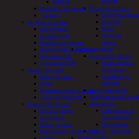
kahvat
Mittarit
Ruuvit ja mutterit
Kiukaat ja tarvikkeet
Kiinnitysankkuri
Tuoksut
Mutterit
Kynttilät ja lyhdyt
Pultit
Led-kynttilät
Ruuvit ja
Lyhtytelineet
naulat
Muotit ja tarvikkeet
Sähkötarvikkeet
Öljykynttilät ja ulkotulet
Asennustarvikkeet
Pöytäkynttilät
Nippusiteet ja
Tuoksukynttilät
kiinnikkeet
Sisustusesineet
Sulakkeet ja
Kalvot ja tarrat
liittimet
Kellot
Asennuskaapelit
Koriste-esineet ja kasvit
Aurinkopaneelitarvik
Taulut ja kehykset
Jatkojohdot
Toimistotarvikkeet
Jatkojohdot ja
Kynät ja kumit
ajastinkellot
Laminointi
Pistotulpat
Liimat ja teipit
Pisto ja -jakorasiat
Muistitaulut ja magneetit
Sähkötyökalut
Sakset