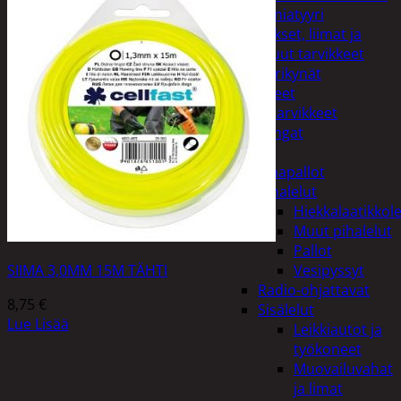
Miniatyyri
Sakset, liimat ja
muut tarvikkeet
Värikynät
Harrasteet
Käsityötarvikkeet
Langat
Lelut
Ilmapallot
Pihalelut
Hiekkalaatikkole
Muut pihalelut
Pallot
SIIMA 3,0MM 15M TÄHTI
Vesipyssyt
Radio-ohjattavat
8,75
€
Sisälelut
Lue Lisää
Leikkiautot ja
työkoneet
Muovailuvahat
ja limat