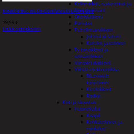
Kelloradiot, sääasemat ja
lämpömittarit
JONKÖPING RUOHOTRIMMERI LI-ION 20V
Oheislaitteet
49,99
€
Paristot
Lisää ostoskoriin
Puhelintarvikkeet
Johdot ja laturit
Kotelot ja telineet
Tv-tarvikkeet ja
seinätelineet
Varavirtalaitteet
Viihde-elektroniikka
Bluetooth
kaiuttimet
Kuulokkeet
Radiot
Koti ja sisustus
Huonekalut
Kaapit
Kenkätelineet ja
naulakot