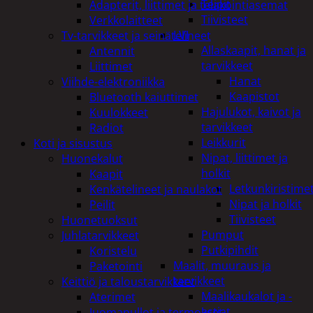
Teipit
Adapterit, liittimet ja telakointiasemat
Tiivisteet
Verkkolaitteet
LVI
Tv-tarvikkeet ja seinätelineet
Allaskaapit, hanat ja
Antennit
tarvikkeet
Liittimet
Hanat
Viihde-elektroniikka
Kaapistot
Bluetooth kaiuttimet
Hajulukot, kaivot ja
Kuulokkeet
tarvikkeet
Radiot
Leikkurit
Koti ja sisustus
Nipat, liittimet ja
Huonekalut
holkit
Kaapit
Letkunkiristime
Kenkätelineet ja naulakot
Nipat ja holkit
Peilit
Tiivisteet
Huonetuoksut
Pumput
Juhlatarvikkeet
Putkipihdit
Koristelu
Maalit, muuraus ja
Paketointi
tarvikkeet
Keittiö ja taloustarvikkeet
Maalikaukalot ja -
Aterimet
astiat
Juomapullot ja termokset