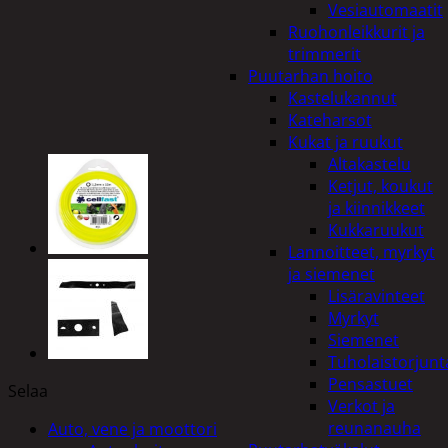
Vesiautomaatit
Ruohonleikkurit ja
trimmerit
Puutarhan hoito
Kastelukannut
Kateharsot
Kukat ja ruukut
Altakastelu
Ketjut, koukut
ja kiinnikkeet
Kukkaruukut
Lannoitteet, myrkyt
ja siemenet
Lisäravinteet
Myrkyt
Siemenet
Tuholaistorjunt
Pensastuet
Selaa
Verkot ja
reunanauha
Auto, vene ja moottori