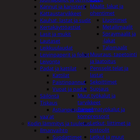
Maalit, lakat ja
Kannut ja kanisterit
ohentimet
Kattaustarvikkeet
Liuottimet
Kauhat, lastat ja sudit
Metallimaalit
Kertakäyttöastiat
Spraymaalit ja
Lasit ja mukit
-lakat
Lautaset
Talomaalit
Leikkuulaudat
Muuraus, tapetointi
Leivinpaperit ja foliot
ja laatoitus
Leivonta
Pensselit telat ja
Padat ja kattilat
lastat
Kattilat
Sekoittimet
Paistinpannut
Suojaus
Vuoat ja padat
Muut työkalut ja
Säilöntä
tarvikkeet
Tiskaus
Paineilmatyökalut ja
Astianpesuaineet
kompressorit
vaa'at
Letkut, liittimet ja
Kodin lämmitys ja tuuletus
pistoolit
Ilmanvaihto
Letkut ja muut
Suodattimet