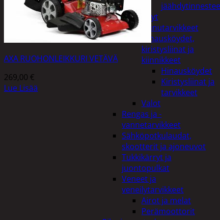
jäähdytinnestee
Öljyt
Perävaunutarvikkeet
Hinausköydet,
kiristysliinat ja
AXA RUOHONLEIKKURI VETÄVÄ
kiinnikkeet
Hinausköydet
269,00
€
Kiristysliinat ja
Lue Lisää
tarvikkeet
Valot
Rengas ja -
vannetarvikkeet
Sähköpotkulaudat,
skootterit ja ajoneuvot
Tukkikärryt ja
juontopulkat
Veneet ja
veneilytarvikkeet
Airot ja melat
Perämoottorit