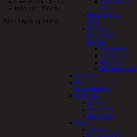
Sivureikäväli n. 6.3 cm
Kynsisakset ja
Koko: 19″ / 47.6 cm
viilat
Pesuharjat ja -
Paino
1 kg (kilogramma)
sienet
Shampoot,
hoitaineet ja
saippuat
Tutustu myös
Hoitoaineet
Käsisaippuat
Shampoot
Suihkusaippuat
Hyvinvointi
Muu kauneuden ja
terveydenhoito
Pyykinpesu
Kuivaus
Pesuaineet
Pesupussit
Siivous
Liinat ja sienet
Mopit, harjat ja