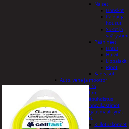
Naiset
Hanskat
Paidat ja
housut
Sukat ja
säärystim
Päähineet
Hatut
Huivit
Lippalakit
Pipot
Sadeasut
Auto, vene ja moottori
Autonhoito
Auton
sisäpuhdistus
Ilmanraikastimet
Korjausmaalikynät
Pesu
Kiillotuskoneet