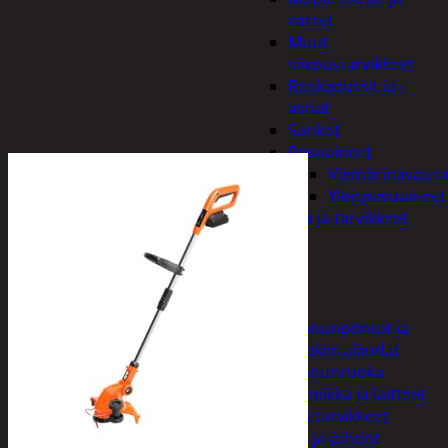
varret
Muut
siivoustarvikkeet
Roskapussit ja -
astiat
Sankot
Pesuaineet
Viemärinavausa
Yleispesuaineet
Eläintenruoka ja tarvikkeet
Jyrsijät
Kissat
Koirat
Linnut
Linnunpöntöt ja
ruokintalaudat
Linnunruoka
Kodin elektroniikka ja laitteet
Imurit ja tarvikkeet
Kaapelit ja johdot