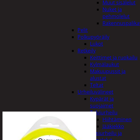
Muut sisälelut
Nuket ja
pehmolelut
Rakennuspalika
Pelit
Polkupyöräily
Lukot
Retkeily
Keittimet ja ruokailu
Kylmälaukut
Makuupussit ja
alustat
Teltat
Urheiluvälineet
Kypärät ja
suojaimet
Talviurheilu
Hiihtäminen
Jääkiekko
Vesiurheilu ja