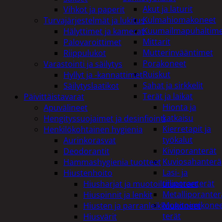
Akut ja laturit
Vihkot ja paperit
Kulmahiomakoneet
Turvajärjestelmät ja lukitus
Kuumailmapuhaltim
Hälyttimet ja kamerat
Mittarit
Palovaroittimet
Mutterinvääntimet
Riippulukot
Porakoneet
Varastointi ja säilytys
Ruiskut
Hyllyt ja -kannattimet
Sahat ja sirkkelit
Säilytyslaatikot
Terät ja laikat
Päivittäistavarat
Hionta ja
Apuvälineet
katkaisu
Hengityssuojaimet ja desinfiointi
Kierretapit ja
Henkilökohtainen hygienia
työkalut
Aurinkorasvat
Kiviporanterät
Deodorantit
Kuviosahanterä
Hammashygienia tuotteet
Lasi- ja
Hiustenhoito
tiiliporanterät
Hiusharjat ja muotoilutuotteet
Metalliporanter
Hiuspinnit ja lenkit
Monitoimikone
Hiusten ja parranleikkuukoneet
terät
Hiusvärit