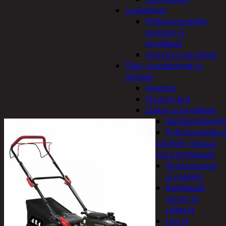
Lisälaitteet
Polttoainesäiliöt,
pumput ja
tarvikkeet
Vinssit ja varusteet
Öljyt, suodattimet ja
nesteet
Avaimet
Imupumput
Letkut ja tarvikkeet
Jäähdyttäjänlet
Polttoaineletku
Liuottimet, massat,
ja muut kemikaalit
Alustamassat
ja pakkelit
Kemikaalit,
sprayt ja
silikonit
Lasi ja