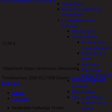
Apuvälineet
Hengityssuojaimet ja
desinfiointi
VARATERÄ PRO LEIKKURIIN
Henkilökohtainen
hygienia
Deodorantit
Hiustenhoito
Hiusharjat ja
17,95
€
muotoilutuotte
Hiuspinnit ja
lenkit
Hiusvärit
Tilapäisesti loppu varastosta, tilaustuote.
Hiusten ja
parranleikkuuk
Tuotetunnus:
2020-KCL19SB
Osasto:
Ruohonleikkurit ja
Hammashygienia
trimmerit
tuotteet
Kosmetiikka
Kuvaus
Käsi ja jalkahoito
Lisätiedot
Käsivoiteet ja
Keskireiän halkaisija 14 mm
rasvat