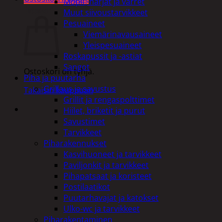
Mopit, harjat ja varret
Ostoskori
Muut siivoustarvikkeet
Pesuaineet
Viemärinavausaineet
Yleispesuaineet
Roskapussit ja -astiat
Sangot
Ostoskori on tyhjä.
Piha ja puutarha
Grillaus ja savustus
Takaisin kauppaan
Grillit ja rengaspolttimet
Hiilet, briketit ja purut
Savustimet
Tarvikkeet
Piharakennukset
Kasvihuoneet ja tarvikkeet
Paviljonkit ja tarvikkeet
Pihapatsaat ja koristeet
Postilaatikot
Puutarhavajat ja katokset
Ulko-wc ja tarvikkeet
Piharakentaminen