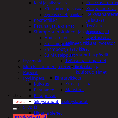
Puukkosahante
Käsi ja jalkahoito
Puuporanterät
Käsivoiteet ja rasvat
Reikäsahanterä
Kynsisakset ja viilat
ja istukat
Kosmetiikka
Teräs ja
Pesuharjat ja -sienet
kuppiharjat
Shampoot, hoitaineet ja saippuat
Upotusterät
Hoitoaineet
Telineet, tikkaat, työtasot
Käsisaippuat
ja tarvikkeet
Shampoot
Vaunut ja pöydät
Suihkusaippuat
Työasut ja suojaimet
Hyvinvointi
Suojalasit ja
Muu kauneuden ja terveydenhoito
kuulosuojaimet
Paperit
Elintarvikkeet
Pyykinpesu
Keksit ja piparit
Kuivaus
Mausteet
Pesuaineet
Etsi:
Pesupussit
Silitysraudat ja silityslaudat
Siivous
Liinat ja sienet
Ostoskori /
0,00
€