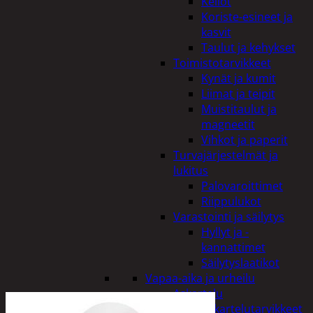
Kellot
Koriste-esineet ja
kasvit
Taulut ja kehykset
Toimistotarvikkeet
Kynät ja kumit
Liimat ja teipit
Muistitaulut ja
magneetit
Vihkot ja paperit
Turvajärjestelmät ja
lukitus
Palovaroittimet
Riippulukot
Varastointi ja säilytys
Hyllyt ja -
kannattimet
Säilytyslaatikot
Vapaa-aika ja urheilu
Askartelu
Askartelutarvikkeet