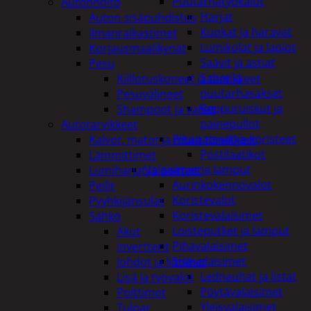
Puutarhatyökalut
Autonhoito
Harjat
Auton sisäpuhdistus
Kuokat ja haravat
ilmanraikastimet
Lumikolat ja lapiot
Korjausmaalikynät
Saavit ja astiat
Pesu
Sahat ja
Kiillotuskoneet ja tarvikkeet
puutarhasakset
Pesuvälineet
Reppuruiskut ja
Shampoot ja vahat
painepullot
Autotarvikkeet
Pihapatsaat ja koristeet
Kalvot, matot ja muut tarvikkeet
Postilaatikot
Lämmittimet
Valaisimet ja lamput
Lumiharjat ja peitteet
Aurinkokennovalot
Peilit
Koristevalot
Pyyhkijänsulat
Koristevalaisimet
Sähkö
Loisteputket ja lamput
Akut
Pihavalaisimet
invertterit
Sisävalaisimet
Johdot ja liittimet
Lednauhat ja listat
Lisä ja työvalot
Pöytävalaisimet
Polttimot
Yleisvalaisimet
Tulpat