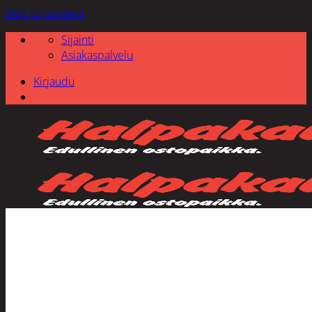
Skip to content
Sijainti
Asiakaspalvelu
Kirjaudu
Etsi: