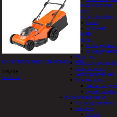
Kaasulämmittimet
Patterit
Tulisijat ja tarvikkeet
Arinat
Tarvikkeet
Kodintekstiilit
Pyyhkeet
Keittiöpyyhkeet
Kylpypyyhkeet ja
Pöytäliinat
JONKÖPING RUOHONLEIKKURI 40V LI-ION
Sisustustyynyt ja pääl
Tyynyt ja peitot
199,00
€
Verhot ja tarvikkeet
Lue Lisää
Vuodevaatteet
Lakanat ja tyyny
Tyynyt ja peitot
Kylpyhuone ja sauna
Harjat ja pesuaineet
Kalusteet
Mittarit