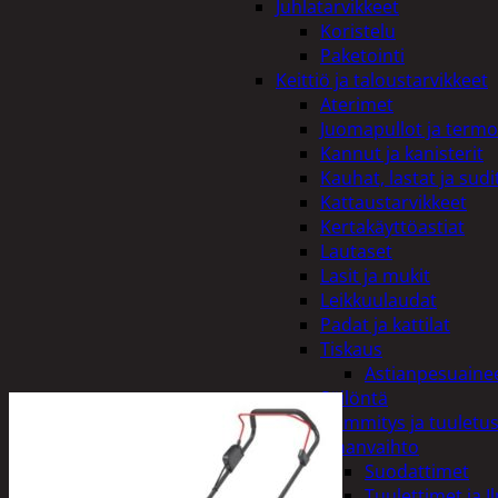
Juhlatarvikkeet
Koristelu
Paketointi
Keittiö ja taloustarvikkeet
Aterimet
Juomapullot ja termo
Kannut ja kanisterit
Kauhat, lastat ja sudi
Kattaustarvikkeet
Kertakäyttöastiat
Lautaset
Lasit ja mukit
Leikkuulaudat
Padat ja kattilat
Tiskaus
Astianpesuaine
Säilöntä
Kodin lämmitys ja tuuletu
Ilmanvaihto
Suodattimet
Tuulettimet ja I