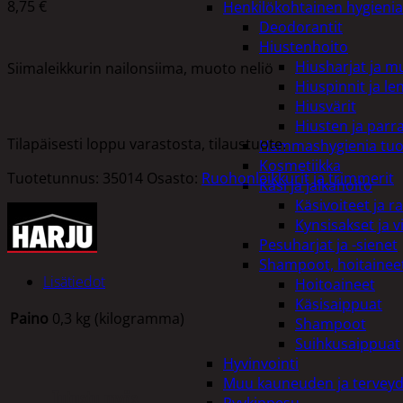
8,75
€
Henkilökohtainen hygienia
Deodorantit
Hiustenhoito
Hiusharjat ja m
Siimaleikkurin nailonsiima, muoto neliö
Hiuspinnit ja len
Hiusvärit
Hiusten ja parr
Tilapäisesti loppu varastosta, tilaustuote.
Hammashygienia tuo
Kosmetiikka
Tuotetunnus:
35014
Osasto:
Ruohonleikkurit ja trimmerit
Käsi ja jalkahoito
Käsivoiteet ja r
Kynsisakset ja vi
Pesuharjat ja -sienet
Shampoot, hoitaineet
Lisätiedot
Hoitoaineet
Käsisaippuat
Paino
0,3 kg (kilogramma)
Shampoot
Suihkusaippuat
Hyvinvointi
Muu kauneuden ja tervey
Tutustu myös