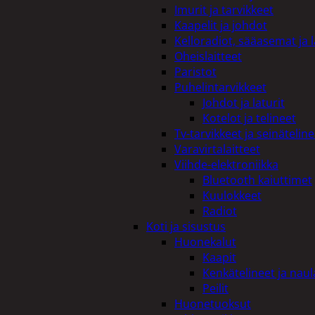
Imurit ja tarvikkeet
Kaapelit ja johdot
Kelloradiot, sääasemat ja 
Oheislaitteet
Paristot
Puhelintarvikkeet
Johdot ja laturit
Kotelot ja telineet
Tv-tarvikkeet ja seinäteline
Varavirtalaitteet
Viihde-elektroniikka
Bluetooth kaiuttimet
Kuulokkeet
Radiot
Koti ja sisustus
Huonekalut
Kaapit
Kenkätelineet ja naul
Peilit
Huonetuoksut