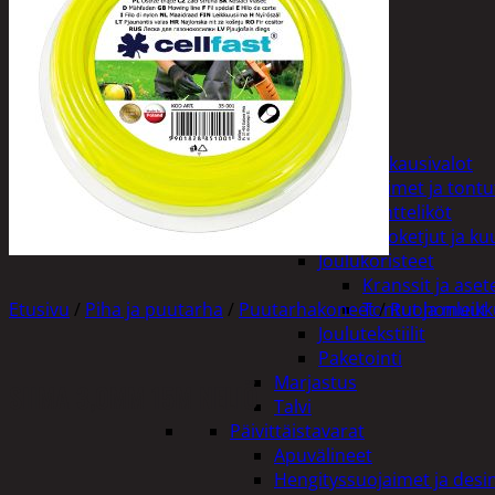
Tuotevalikoima
Poistotuotteet
Kausituotteet
Joulu
Joulu- ja kausivalot
Eläimet ja tontu
Kyntteliköt
Valoketjut ja k
Joulukoristeet
Kranssit ja ase
Etusivu
/
Piha ja puutarha
/
Puutarhakoneet
Tontut ja muut
/
Ruohonleikku
Joulutekstiilit
Paketointi
Marjastus
SIIMA 3,0MM 15M NELIÖ
Talvi
Päivittäistavarat
Apuvälineet
Hengityssuojaimet ja desin