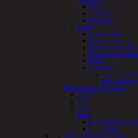
Pyykinpesu
Kuivaus
Pesuaineet
Pesupussit
Siivous
Liinat ja sienet
Mopit, harjat ja varre
Muut siivoustarvikke
Roskapussit ja -astiat
Sankot
Pesuaineet
Viemärinavausa
Yleispesuaineet
Eläintenruoka ja tarvikkeet
Jyrsijät
Kissat
Koirat
Linnut
Linnunpöntöt ja ruok
Linnunruoka
Kodin elektroniikka ja laitteet