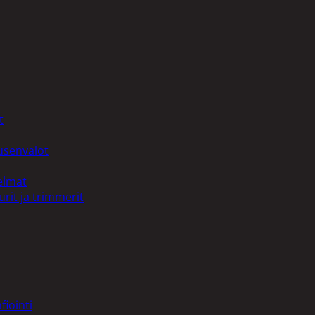
t
uusenvalot
telmat
rit ja trimmerit
fiointi