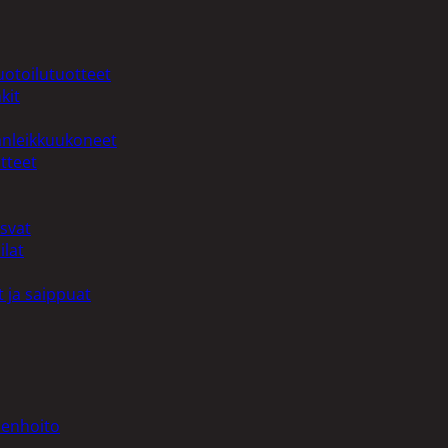
uotoilutuotteet
kit
anleikkuukoneet
tteet
asvat
ilat
 ja saippuat
denhoito