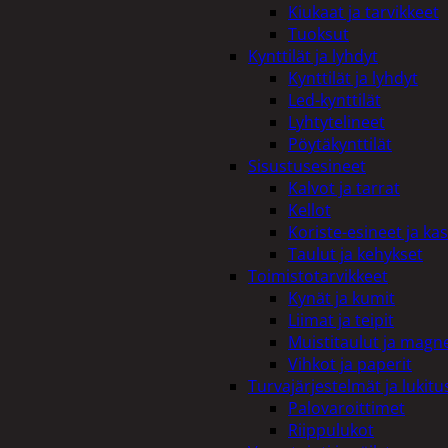
Kiukaat ja tarvikkeet
Tuoksut
Kynttilät ja lyhdyt
Kynttilät ja lyhdyt
Led-kynttilät
Lyhtytelineet
Pöytäkynttilät
Sisustusesineet
Kalvot ja tarrat
Kellot
Koriste-esineet ja kas
Taulut ja kehykset
Toimistotarvikkeet
Kynät ja kumit
Liimat ja teipit
Muistitaulut ja magne
Vihkot ja paperit
Turvajärjestelmät ja lukitu
Palovaroittimet
Riippulukot