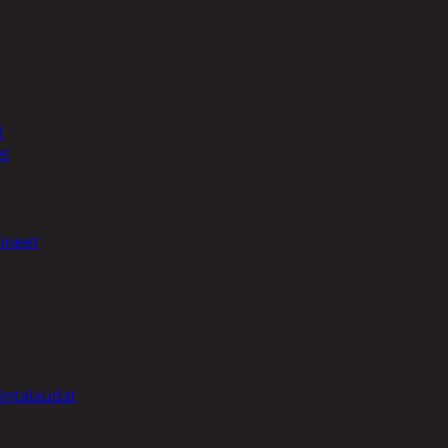
t
et
ineet
intalaudat