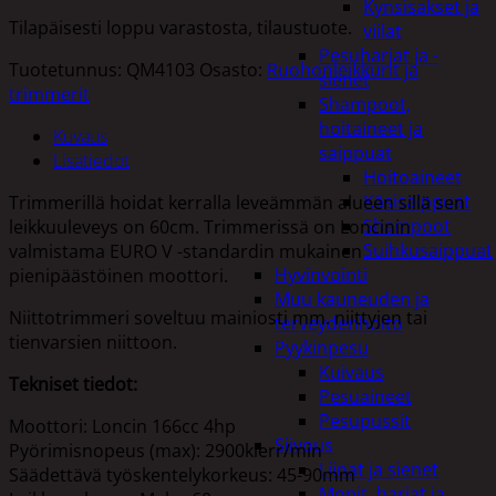
Kynsisakset ja
Tilapäisesti loppu varastosta, tilaustuote.
viilat
Pesuharjat ja -
Tuotetunnus:
QM4103
Osasto:
Ruohonleikkurit ja
sienet
trimmerit
Shampoot,
hoitaineet ja
Kuvaus
saippuat
Lisätiedot
Hoitoaineet
Käsisaippuat
Trimmerillä hoidat kerralla leveämmän alueen sillä sen
Shampoot
leikkuuleveys on 60cm. Trimmerissä on Loncinin
Suihkusaippuat
valmistama EURO V -standardin mukainen
Hyvinvointi
pienipäästöinen moottori.
Muu kauneuden ja
Niittotrimmeri soveltuu mainiosti mm. niittyjen tai
terveydenhoito
tienvarsien niittoon.
Pyykinpesu
Kuivaus
Tekniset tiedot:
Pesuaineet
Pesupussit
Moottori: Loncin 166cc 4hp
Siivous
Pyörimisnopeus (max): 2900kierr/min
Liinat ja sienet
Säädettävä työskentelykorkeus: 45-90mm
Mopit, harjat ja