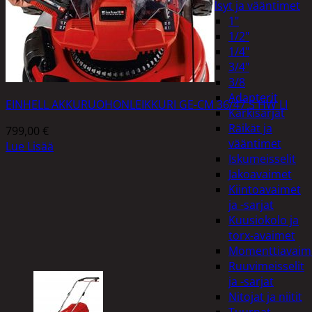
Hylsyt ja vääntimet
1"
1/2"
1/4"
3/4"
3/8
Adapterit
EINHELL AKKURUOHONLEIKKURI GE-CM 36/47 S HW LI
Kärkisarjat
Räikät ja
799,00
€
vääntimet
Lue Lisää
Iskumeisselit
Jakoavaimet
Kiintoavaimet
ja -sarjat
Kuusiokolo ja
torx-avaimet
Momenttiavaim
Ruuvimeisselit
ja -sarjat
Nitojat ja niitit