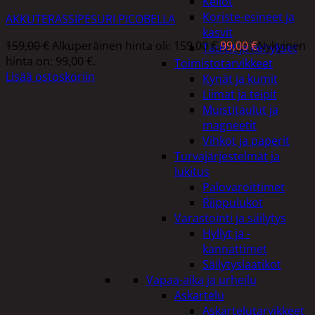
Kellot
Koriste-esineet ja
AKKUTERASSIPESURI PICOBELLA
kasvit
159,00
€
Alkuperäinen hinta oli: 159,00 €.
99,00
€
Nykyinen
Taulut ja kehykset
hinta on: 99,00 €.
Toimistotarvikkeet
Lisää ostoskoriin
Kynät ja kumit
Liimat ja teipit
Muistitaulut ja
magneetit
Vihkot ja paperit
Turvajärjestelmät ja
lukitus
Palovaroittimet
Riippulukot
Varastointi ja säilytys
Hyllyt ja -
kannattimet
Säilytyslaatikot
Vapaa-aika ja urheilu
Askartelu
Askartelutarvikkeet