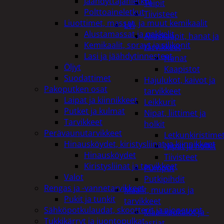
Jäähdyttäjänletkut
Teipit
Polttoaineletkut
Tiivisteet
Liuottimet, massat, ja muut kemikaalit
LVI
Alustamassat ja pakkelit
Allaskaapit, hanat ja
Kemikaalit, sprayt ja silikonit
tarvikkeet
Lasi ja jäähdytinnesteet
Hanat
Öljyt
Kaapistot
Suodattimet
Hajulukot, kaivot ja
Pakoputken osat
tarvikkeet
Laipat ja kiinnikkeet
Leikkurit
Putket ja kulmat
Nipat, liittimet ja
Tarvikkeet
holkit
Perävaunutarvikkeet
Letkunkiristime
Hinausköydet, kiristysliinat ja kiinnikkeet
Nipat ja holkit
Hinausköydet
Tiivisteet
Kiristysliinat ja tarvikkeet
Pumput
Valot
Putkipihdit
Rengas ja -vannetarvikkeet
Maalit, muuraus ja
Pukit ja tunkit
tarvikkeet
Sähköpotkulaudat, skootterit ja ajoneuvot
Maalikaukalot ja -
Tukkikärryt ja juontopulkat
astiat