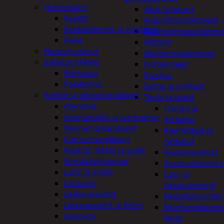
Huonekalut
Akut ja laturit
Kaapit
Kulmahiomakoneet
Kenkätelineet ja naulakot
Kuumailmapuhaltim
Peilit
Mittarit
Huonetuoksut
Mutterinvääntimet
Juhlatarvikkeet
Porakoneet
Koristelu
Ruiskut
Paketointi
Sahat ja sirkkelit
Keittiö ja taloustarvikkeet
Terät ja laikat
Aterimet
Hionta ja
Juomapullot ja termokset
katkaisu
Kannut ja kanisterit
Kierretapit ja
Kattaustarvikkeet
työkalut
Kauhat, lastat ja sudit
Kiviporanterät
Kertakäyttöastiat
Kuviosahanterä
Lasit ja mukit
Lasi- ja
Lautaset
tiiliporanterät
Leikkuulaudat
Metalliporanter
Leivinpaperit ja foliot
Monitoimikone
Leivonta
terät