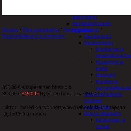
Apuvälineet
Hengityssuojaimet ja
desinfiointi
Henkilökohtainen
Etusivu
/
Piha ja puutarha
/
Puutarhakoneet
/
hygienia
Ruohonleikkurit ja trimmerit
Deodorantit
Hiustenhoito
Hiusharjat ja
muotoilutuotte
JONKÖPING 4 HP NIITTOTRIMMERI
Hiuspinnit ja
lenkit
Hiusvärit
Hiusten ja
399,00
€
Alkuperäinen hinta oli:
parranleikkuuk
399,00 €.
349,00
€
Nykyinen hinta on: 349,00 €.
Hammashygienia
tuotteet
Kosmetiikka
Niittotrimmeri on työnnettävän ruohonleikkurin tapaan
Käsi ja jalkahoito
käytettävä trimmeri
Käsivoiteet ja
rasvat