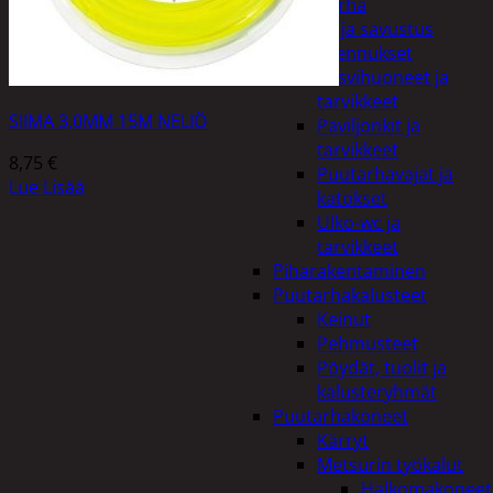
Piha ja puutarha
Grillaus ja savustus
Piharakennukset
Kasvihuoneet ja
tarvikkeet
SIIMA 3,0MM 15M NELIÖ
Paviljonkit ja
tarvikkeet
8,75
€
Puutarhavajat ja
Lue Lisää
katokset
Ulko-wc ja
tarvikkeet
Piharakentaminen
Puutarhakalusteet
Keinut
Pehmusteet
Pöydät, tuolit ja
kalusteryhmät
Puutarhakoneet
Kärryt
Metsurin työkalut
Halkomakoneet