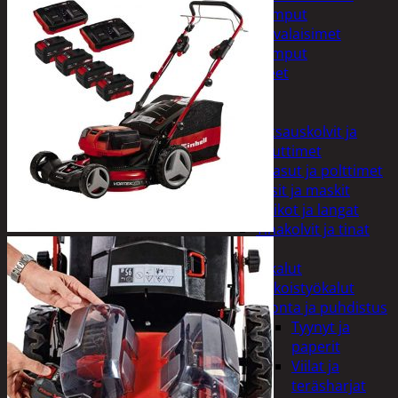
Taskulamput
Työmaavalaisimet
Taskulamput
Tarvikkeet
Työkalut
Hitsaus
Hitsauskolvit ja
suuttimet
Kaasut ja polttimet
Lasit ja maskit
Puikot ja langat
Tinakolvit ja tinat
Imurit
Käsityökalut
Erikoistyökalut
Hionta ja puhdistus
Tyynyt ja
paperit
Viilat ja
teräsharjat