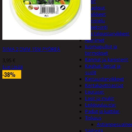
Peilit
Huonetuoksut
Juhlatarvikkeet
Koristelu
Paketointi
Keittiö ja taloustarvikkeet
Aterimet
Juomapullot ja
SIIMA 2,0MM 15M PYÖREÄ
termokset
Kannut ja kanisterit
3,95
€
Kauhat, lastat ja
Lue Lisää
sudit
-38%
Kattaustarvikkeet
Kertakäyttöastiat
Lautaset
Lasit ja mukit
Leikkuulaudat
Padat ja kattilat
Tiskaus
Astianpesuaine
Säilöntä