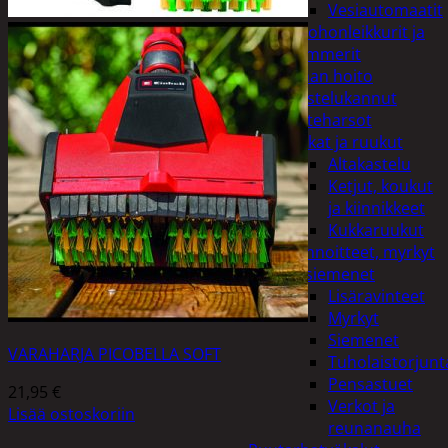
Vesiautomaatit
Ruohonleikkurit ja
trimmerit
Puutarhan hoito
Kastelukannut
Kateharsot
Kukat ja ruukut
Altakastelu
Ketjut, koukut
ja kiinnikkeet
Kukkaruukut
Lannoitteet, myrkyt
ja siemenet
Lisäravinteet
Myrkyt
Siemenet
VARAHARJA PICOBELLA SOFT
Tuholaistorjunt
Pensastuet
21,95
€
Verkot ja
Lisää ostoskoriin
reunanauha