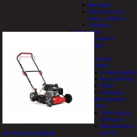
Miniatyyri
Sakset, liimat ja
muut tarvikkeet
Värikynät
Harrasteet
Käsityötarvikkeet
Langat
Lelut
Ilmapallot
Pihalelut
Hiekkalaatikkole
Muut pihalelut
Pallot
Vesipyssyt
Radio-ohjattavat
Sisälelut
Leikkiautot ja
työkoneet
Muovailuvahat
ja limat
AXA RUOHONLEIKKURI