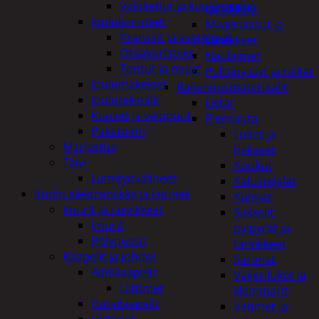
Valoketjut ja kuusenvalot
tarvikkeet
Joulukoristeet
Maaliruiskut ja
Kranssit ja asetelmat
tarvikkeet
Oksakoristeet
Naulaimet
Tontut ja muut
Pulttipyssyt ja räikät
Joulumakeiset
Rakennusmateriaalit
Joulutekstiilit
Listat
Kuuset ja valopuut
Pienrauta
Paketointi
Lukot ja
Marjastus
hakaset
Talvi
Koukut
Lumityövälineet
Kalustejalat
Kodin elektroniikka ja laitteet
Kulmat
Imurit ja tarvikkeet
Sakkelit,
Imurit
pylpyrät ja
Pölypussit
tarvikkeet
Kaapelit ja johdot
Saranat
Äänikaapelit
Vaijerilukot ja
Liittimet
klemmarit
Datakaapelit
Vetimet ja
Liittimet