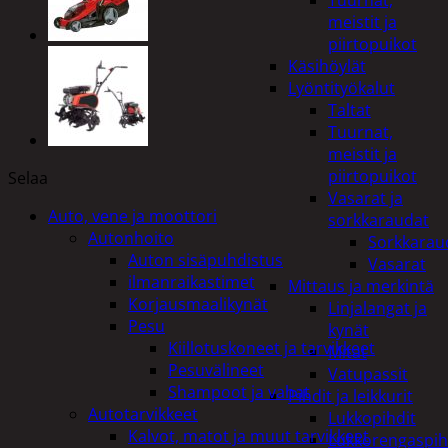
Tuurnat,
meistit ja
piirtopuikot
Käsihöylät
Lyöntityökalut
Taltat
Tuurnat,
meistit ja
piirtopuikot
Selaa
Vasarat ja
Auto, vene ja moottori
sorkkaraudat
Autonhoito
Sorkkarau
Auton sisäpuhdistus
Vasarat
ilmanraikastimet
Mittaus ja merkintä
Korjausmaalikynät
Linjalangat ja
Pesu
kynät
Kiillotuskoneet ja tarvikkeet
Mitat
Pesuvälineet
Vatupassit
Shampoot ja vahat
Pihdit ja leikkurit
Autotarvikkeet
Lukkopihdit
Kalvot, matot ja muut tarvikkeet
Lukkorengaspih