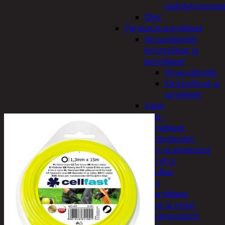
jäähdytinnestee
Öljyt
Perävaunutarvikkeet
Hinausköydet,
kiristysliinat ja
kiinnikkeet
Hinausköydet
Kiristysliinat ja
tarvikkeet
Valot
Rengas ja -
vannetarvikkeet
Sähköpotkulaudat,
skootterit ja ajoneuvot
Tukkikärryt ja
juontopulkat
Veneet ja
veneilytarvikkeet
Airot ja melat
Perämoottorit