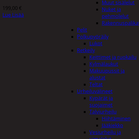
Muut sisälelut
199,00
€
Nuket ja
Lue Lisää
pehmolelut
Rakennuspalika
Pelit
Polkupyöräily
Lukot
Retkeily
Keittimet ja ruokailu
Kylmälaukut
Makuupussit ja
alustat
Teltat
Urheiluvälineet
Kypärät ja
suojaimet
Talviurheilu
Hiihtäminen
Jääkiekko
Vesiurheilu ja