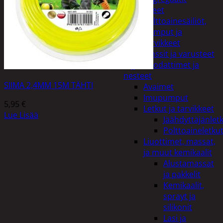
Lisälaitteet
Polttoainesäiliöt,
pumput ja
tarvikkeet
Vinssit ja varusteet
Öljyt, suodattimet ja
nesteet
SIIMA 2,4MM 15M TÄHTI
Avaimet
Imupumput
5,95
€
Letkut ja tarvikkeet
Lue Lisää
Jäähdyttäjänlet
Polttoaineletku
Liuottimet, massat,
ja muut kemikaalit
Alustamassat
ja pakkelit
Kemikaalit,
sprayt ja
silikonit
Lasi ja