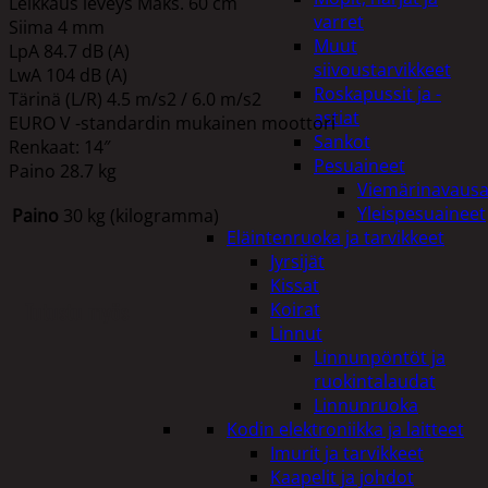
Leikkaus leveys Maks. 60 cm
varret
Siima 4 mm
Muut
LpA 84.7 dB (A)
siivoustarvikkeet
LwA 104 dB (A)
Roskapussit ja -
Tärinä (L/R) 4.5 m/s2 / 6.0 m/s2
astiat
EURO V -standardin mukainen moottori
Sankot
Renkaat: 14″
Pesuaineet
Paino 28.7 kg
Viemärinavausa
Yleispesuaineet
Paino
30 kg (kilogramma)
Eläintenruoka ja tarvikkeet
Jyrsijät
Kissat
Tutustu myös
Koirat
Linnut
Linnunpöntöt ja
ruokintalaudat
Linnunruoka
Kodin elektroniikka ja laitteet
Imurit ja tarvikkeet
Kaapelit ja johdot