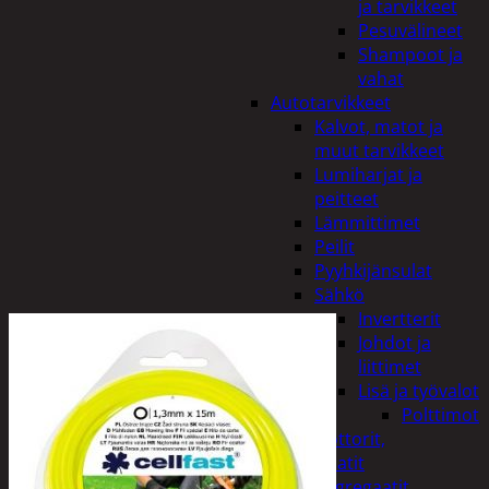
ja tarvikkeet
Pesuvälineet
Shampoot ja
vahat
Autotarvikkeet
Kalvot, matot ja
muut tarvikkeet
Lumiharjat ja
peitteet
Lämmittimet
Peilit
Pyyhkijänsulat
Sähkö
Invertterit
Johdot ja
liittimet
Lisä ja työvalot
Polttimot
Irtomoottorit,
aggregaatit
Aggregaatit