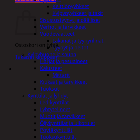
Ostoskori
Keittiöpyyhkeet
Kylpypyyhkeet ja takit
Sisustustyynyt ja päälliset
Verhot ja tarvikkeet
Vuodevaatteet
Lakanat ja tyynynlinat
Ostoskori on tyhjä.
Tyynyt ja peitot
Kylpyhuone ja sauna
Takaisin kauppaan
Harjat ja pesuaineet
Kalusteet
Mittarit
Kiukaat ja tarvikkeet
Tuoksut
Kynttilät ja lyhdyt
Led-kynttilät
Lyhtytelineet
Muotit ja tarvikkeet
Öljykynttilät ja ulkotulet
Pöytäkynttilät
Tuoksukynttilät