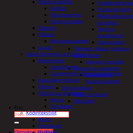
Padat ja kattilat
Puukkosahante
Kattilat
Puuporanterät
Paistinpannut
Reikäsahanterä
Vuoat ja padat
ja istukat
Säilöntä
Teräs ja
Tiskaus
kuppiharjat
Astianpesuaineet
Upotusterät
vaa'at
Telineet, tikkaat, työtasot
Kodin lämmitys ja tuuletus
ja tarvikkeet
Ilmanvaihto
Vaunut ja pöydät
Suodattimet
Työasut ja suojaimet
Tuulettimet ja Ilmastointilaitteet
Suojalasit ja
Kaasulämmittimet
kuulosuojaimet
Patterit
Elintarvikkeet
Tulisijat ja tarvikkeet
Keksit ja piparit
Arinat
Mausteet
Tarvikkeet
Etsi:
Kodintekstiilit
Matot
Pöytäliinat
Ostoskori /
0,00
€
Pyyhkeet