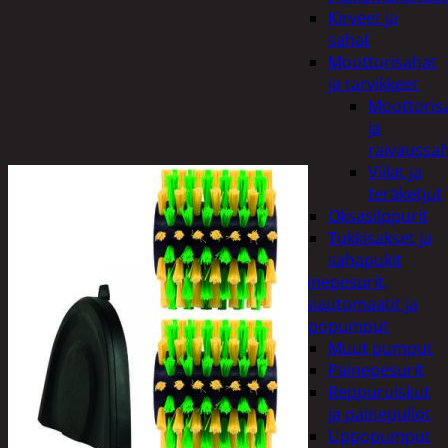
Kirveet ja
sahat
Moottorisahat
ja tarvikkeet
Moottoris
ja
raivaussa
Viilat ja
teräketjut
Oksasilppurit
Tukkisakset ja
sahapukit
Painepesurit,
vesiautomaatit ja
uppopumput
Muut pumput
Painepesurit
Reppuruiskut
ja painepullot
Uppopumput