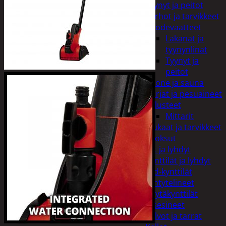
Tyynyt ja peitot
Verhot ja tarvikkeet
Vuodevaatteet
Lakanat ja
tyynynlinat
Tyynyt ja
peitot
Kylpyhuone ja sauna
Harjat ja pesuaineet
Kalusteet
Mittarit
Kiukaat ja tarvikkeet
Tuoksut
Kynttilät ja lyhdyt
Kynttilät ja lyhdyt
Led-kynttilät
Lyhtytelineet
Pöytäkynttilät
Sisustusesineet
Kalvot ja tarrat