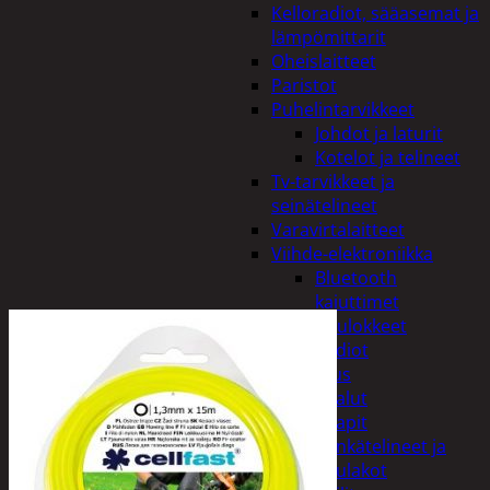
Kelloradiot, sääasemat ja
lämpömittarit
Oheislaitteet
Paristot
Puhelintarvikkeet
Johdot ja laturit
Kotelot ja telineet
Tv-tarvikkeet ja
seinätelineet
Varavirtalaitteet
Viihde-elektroniikka
Bluetooth
kaiuttimet
Kuulokkeet
Radiot
Koti ja sisustus
Huonekalut
Kaapit
Kenkätelineet ja
naulakot