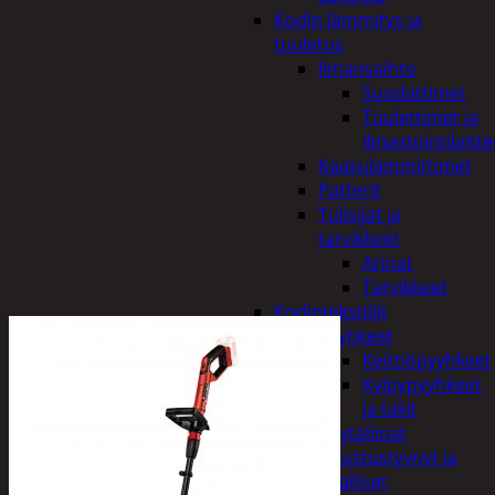
Kodin lämmitys ja
tuuletus
Ilmanvaihto
Suodattimet
Tuulettimet ja
Ilmastointilaitte
Kaasulämmittimet
Patterit
Tulisijat ja
tarvikkeet
Arinat
Tarvikkeet
Kodintekstiilit
Pyyhkeet
Keittiöpyyhkeet
Kylpypyyhkeet
ja takit
Pöytäliinat
Sisustustyynyt ja
päälliset