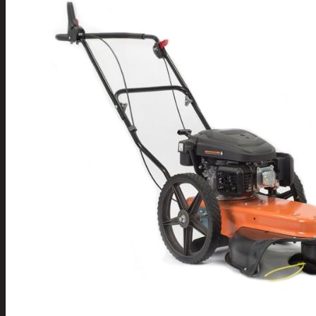
Tuotevalikoima
Poistotuotteet
Kausituotteet
Joulu
Joulu- ja kausivalot
Eläimet ja
tontut
Kyntteliköt
Valoketjut ja
kuusenvalot
Joulukoristeet
Kranssit ja
asetelmat
Tontut ja
muut
Joulutekstiilit
Paketointi
Marjastus
Talvi
Päivittäistavarat