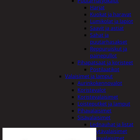
Puutarhatyökalut
Harjat
Kuokat ja haravat
Lumikolat ja lapiot
Saavit ja astiat
Sahat ja
puutarhasakset
Reppuruiskut ja
painepullot
Pihapatsaat ja koristeet
Postilaatikot
Valaisimet ja lamput
Aurinkokennovalot
Koristevalot
Koristevalaisimet
Loisteputket ja lamput
Pihavalaisimet
Sisävalaisimet
Lednauhat ja listat
Pöytävalaisimet
Yleisvalaisimet