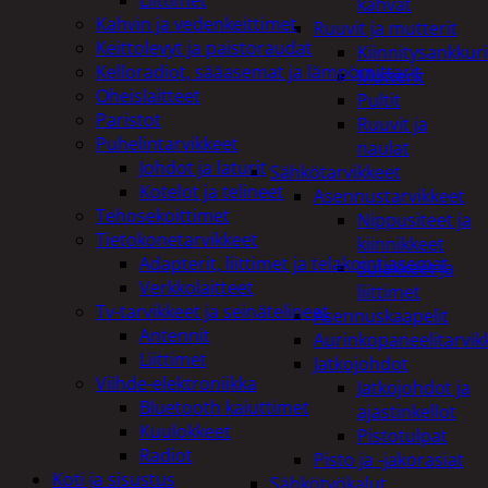
kahvat
Kahvin ja vedenkeittimet
Ruuvit ja mutterit
Keittolevyt ja paistoraudat
Kiinnitysankkuri
Kelloradiot, sääasemat ja lämpömittarit
Mutterit
Oheislaitteet
Pultit
Paristot
Ruuvit ja
Puhelintarvikkeet
naulat
Johdot ja laturit
Sähkötarvikkeet
Kotelot ja telineet
Asennustarvikkeet
Tehosekoittimet
Nippusiteet ja
Tietokonetarvikkeet
kiinnikkeet
Adapterit, liittimet ja telakointiasemat
Sulakkeet ja
Verkkolaitteet
liittimet
Tv-tarvikkeet ja seinätelineet
Asennuskaapelit
Antennit
Aurinkopaneelitarvik
Liittimet
Jatkojohdot
Viihde-elektroniikka
Jatkojohdot ja
Bluetooth kaiuttimet
ajastinkellot
Kuulokkeet
Pistotulpat
Radiot
Pisto ja -jakorasiat
Koti ja sisustus
Sähkötyökalut