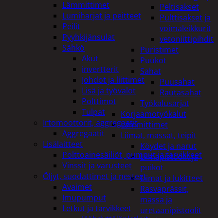
Lämmittimet
Peltisakset
Lumiharjat ja peitteet
Pulttisakset ja
Peilit
voimaleikkurit
Pyyhkijänsulat
vetoniittipihdit
Sähkö
Puristimet
Akut
Puukot
invertterit
Sahat
Johdot ja liittimet
Puusahat
Lisä ja työvalot
Rautasahat
Polttimot
Työkalusarjat
Tulpat
Korjaamotyökalut
Irtomoottorit, aggregaatit
Lämmittimet
Aggregaatit
Liimat, massat, teipit
Lisälaitteet
Köydet ja narut
Polttoainesäiliöt, pumput ja tarvikkeet
Liimapistoolit ja
Vinssit ja varusteet
puikot
Öljyt, suodattimet ja nesteet
Liimat ja lukitteet
Avaimet
Rasvaprässit,
Imupumput
massa ja
Letkut ja tarvikkeet
uretaanipistoolit