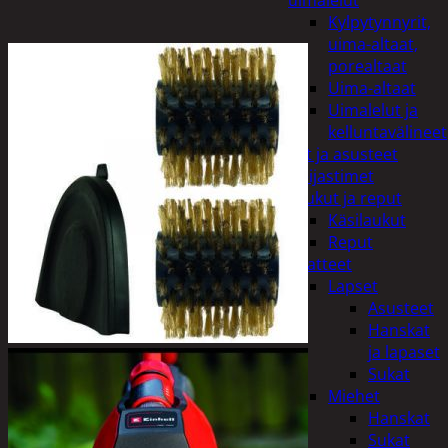
uimalelut
Kylpytynnyrit,
uima-altaat,
porealtaat
Uima-altaat
Uimalelut ja
kelluntavälineet
Vaatteet ja asusteet
Heijastimet
Laukut ja reput
Käsilaukut
Reput
Vaatteet
Lapset
Asusteet
Hanskat
ja lapaset
Sukat
Miehet
Hanskat
Sukat