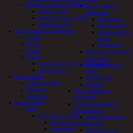
Veneet ja veneilytarvikkeet
Maalit, lakat ja
Airot ja melat
ohentimet
Kanootit ja sup-laudat
Liuottimet
Perämoottorit
Metallimaalit
Eläintenruoka ja tarvikkeet
Spraymaalit ja
Jyrsijät
-lakat
Kissat
Talomaalit
Koirat
Muuraus, tapetointi
Linnut
ja laatoitus
Linnunpöntöt ja ruokintalaudat
Pensselit telat ja
Linnunruoka
lastat
Elintarvikkeet
Sekoittimet
Keksit ja piparit
Suojaus
Makeiset
Muut työkalut ja
Mausteet
tarvikkeet
Kausituotteet
Paineilmatyökalut ja
Joulu
kompressorit
Joulu- ja kausivalot
Letkut, liittimet ja
Eläimet ja tontut
pistoolit
Kyntteliköt
Letkut ja muut