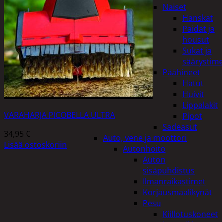
Naiset
Hanskat
Paidat ja
housut
Sukat ja
säärystim
Päähineet
Hatut
Huivit
Lippalakit
VARAHARJA PICOBELLA ULTRA
Pipot
Sadeasut
34,95
€
Auto, vene ja moottori
Lisää ostoskoriin
Autonhoito
Auton
sisäpuhdistus
Ilmanraikastimet
Korjausmaalikynät
Pesu
Kiillotuskoneet