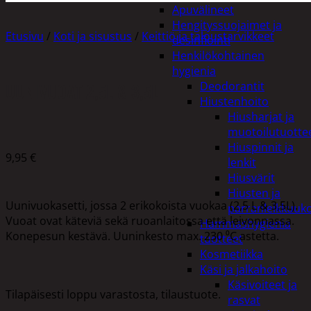
Apuvälineet
Hengityssuojaimet ja
Etusivu
/
Koti ja sisustus
/
Keittiö ja taloustarvikkeet
desinfiointi
Henkilökohtainen
hygienia
UUNIVUOAT 2,5L & 3,5L
Deodorantit
Hiustenhoito
Hiusharjat ja
muotoilutuotte
Hiuspinnit ja
9,95
€
lenkit
Hiusvärit
Hiusten ja
Uunivuokasetti, jossa 2 erikokoista vuokaa (2,5 L & 3,5L).
parranleikkuuk
Vuoat ovat käteviä sekä ruoanlaitossa että leivonnassa.
Hammashygienia
Konepesun kestävä. Uuninkesto max. 230 ⁰C astetta.
tuotteet
Kosmetiikka
Käsi ja jalkahoito
Käsivoiteet ja
Tilapäisesti loppu varastosta, tilaustuote.
rasvat