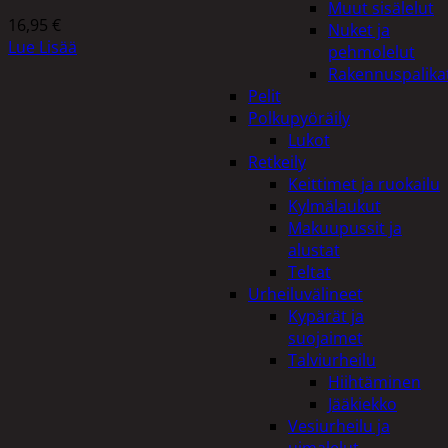
Muut sisälelut
16,95
€
Nuket ja
Lue Lisää
pehmolelut
Rakennuspalika
Pelit
Polkupyöräily
Lukot
Retkeily
Keittimet ja ruokailu
Kylmälaukut
Makuupussit ja
alustat
Teltat
Urheiluvälineet
Kypärät ja
suojaimet
Talviurheilu
Hiihtäminen
Jääkiekko
Vesiurheilu ja