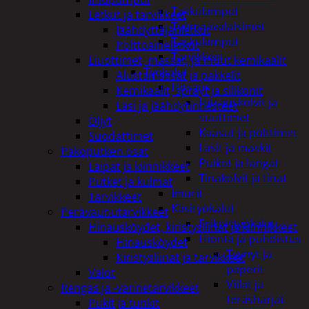
Taskulamput
Letkut ja tarvikkeet
Työmaavalaisimet
Jäähdyttäjänletkut
Taskulamput
Polttoaineletkut
Tarvikkeet
Liuottimet, massat, ja muut kemikaalit
Työkalut
Alustamassat ja pakkelit
Hitsaus
Kemikaalit, sprayt ja silikonit
Hitsauskolvit ja
Lasi ja jäähdytinnesteet
suuttimet
Öljyt
Kaasut ja polttimet
Suodattimet
Lasit ja maskit
Pakoputken osat
Puikot ja langat
Laipat ja kiinnikkeet
Tinakolvit ja tinat
Putket ja kulmat
Imurit
Tarvikkeet
Käsityökalut
Perävaunutarvikkeet
Erikoistyökalut
Hinausköydet, kiristysliinat ja kiinnikkeet
Hionta ja puhdistus
Hinausköydet
Tyynyt ja
Kiristysliinat ja tarvikkeet
paperit
Valot
Viilat ja
Rengas ja -vannetarvikkeet
teräsharjat
Pukit ja tunkit