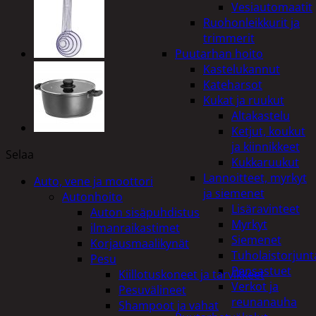
Vesiautomaatit
Ruohonleikkurit ja
trimmerit
Puutarhan hoito
Kastelukannut
Kateharsot
Kukat ja ruukut
Altakastelu
Ketjut, koukut
ja kiinnikkeet
Selaa
Kukkaruukut
Lannoitteet, myrkyt
Auto, vene ja moottori
ja siemenet
Autonhoito
Lisäravinteet
Auton sisäpuhdistus
Myrkyt
ilmanraikastimet
Siemenet
Korjausmaalikynät
Tuholaistorjunt
Pesu
Pensastuet
Kiillotuskoneet ja tarvikkeet
Verkot ja
Pesuvälineet
reunanauha
Shampoot ja vahat