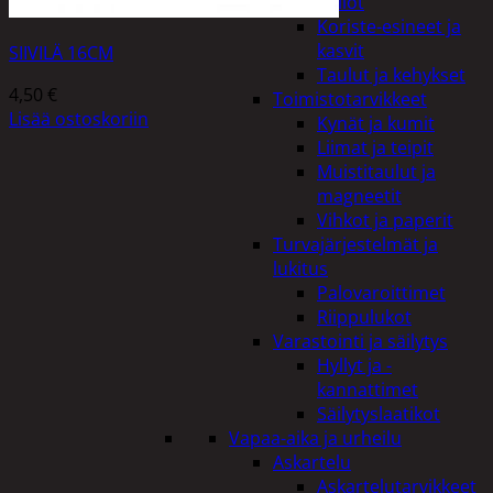
Kellot
Koriste-esineet ja
kasvit
SIIVILÄ 16CM
Taulut ja kehykset
4,50
€
Toimistotarvikkeet
Lisää ostoskoriin
Kynät ja kumit
Liimat ja teipit
Muistitaulut ja
magneetit
Vihkot ja paperit
Turvajärjestelmät ja
lukitus
Palovaroittimet
Riippulukot
Varastointi ja säilytys
Hyllyt ja -
kannattimet
Säilytyslaatikot
Vapaa-aika ja urheilu
Askartelu
Askartelutarvikkeet