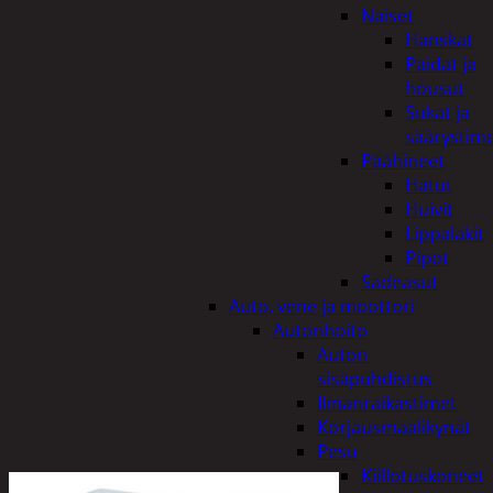
Naiset
Hanskat
Paidat ja
housut
Sukat ja
säärystim
Päähineet
Hatut
Huivit
Lippalakit
Pipot
Sadeasut
Auto, vene ja moottori
Autonhoito
Auton
sisäpuhdistus
Ilmanraikastimet
Korjausmaalikynät
Pesu
Kiillotuskoneet