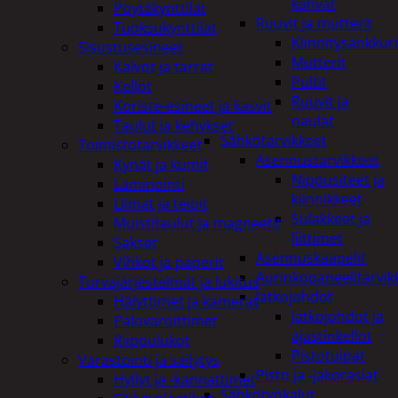
kahvat
Pöytäkynttilät
Ruuvit ja mutterit
Tuoksukynttilät
Kiinnitysankkuri
Sisustusesineet
Mutterit
Kalvot ja tarrat
Pultit
Kellot
Ruuvit ja
Koriste-esineet ja kasvit
naulat
Taulut ja kehykset
Sähkötarvikkeet
Toimistotarvikkeet
Asennustarvikkeet
Kynät ja kumit
Nippusiteet ja
Laminointi
kiinnikkeet
Liimat ja teipit
Sulakkeet ja
Muistitaulut ja magneetit
liittimet
Sakset
Asennuskaapelit
Vihkot ja paperit
Aurinkopaneelitarvik
Turvajärjestelmät ja lukitus
Jatkojohdot
Hälyttimet ja kamerat
Jatkojohdot ja
Palovaroittimet
ajastinkellot
Riippulukot
Pistotulpat
Varastointi ja säilytys
Pisto ja -jakorasiat
Hyllyt ja -kannattimet
Sähkötyökalut