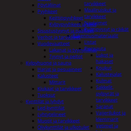
tarvikkeet
Pöytäliinat
Maaliruiskut ja
Pyyhkeet
tarvikkeet
Keittiöpyyhkeet
Naulaimet
Kylpypyyhkeet ja takit
Pulttipyssyt ja räikät
Sisustustyynyt ja päälliset
Rakennusmateriaalit
Verhot ja tarvikkeet
Listat
Vuodevaatteet
Pienrauta
Lakanat ja tyynynlinat
Lukot ja
Tyynyt ja peitot
hakaset
Kylpyhuone ja sauna
Koukut
Harjat ja pesuaineet
Kalustejalat
Kalusteet
Kulmat
Mittarit
Sakkelit,
Kiukaat ja tarvikkeet
pylpyrät ja
Tuoksut
tarvikkeet
Kynttilät ja lyhdyt
Saranat
Led-kynttilät
Vaijerilukot ja
Lyhtytelineet
klemmarit
Muotit ja tarvikkeet
Vetimet ja
Öljykynttilät ja ulkotulet