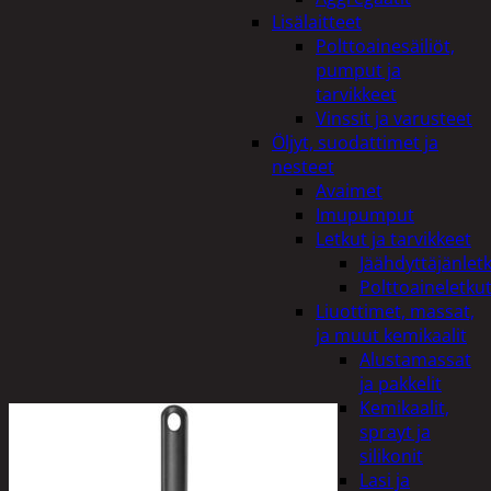
Lisälaitteet
Polttoainesäiliöt,
pumput ja
tarvikkeet
Vinssit ja varusteet
Öljyt, suodattimet ja
nesteet
Avaimet
Imupumput
Letkut ja tarvikkeet
Jäähdyttäjänlet
Polttoaineletku
Liuottimet, massat,
ja muut kemikaalit
Alustamassat
ja pakkelit
Kemikaalit,
sprayt ja
silikonit
Lasi ja