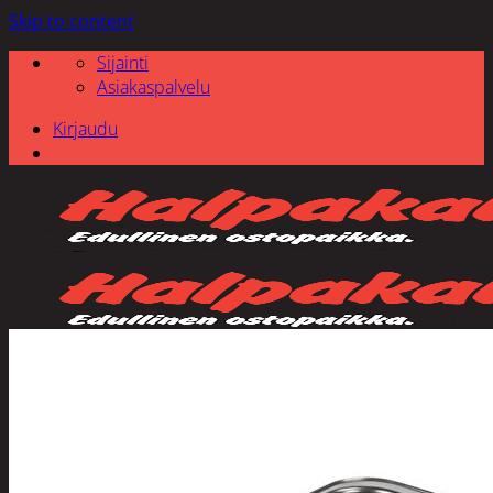
Skip to content
Sijainti
Asiakaspalvelu
Kirjaudu
Etsi: