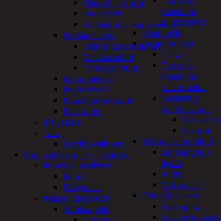
Tuurnat,
Eläimet ja tontut
meistit ja
Kyntteliköt
piirtopuikot
Valoketjut ja kuusenvalot
Käsihöylät
Joulukoristeet
Lyöntityökalut
Kranssit ja asetelmat
Taltat
Oksakoristeet
Tuurnat,
Tontut ja muut
meistit ja
Joulumakeiset
piirtopuikot
Joulutekstiilit
Vasarat ja
Kuuset ja valopuut
sorkkaraudat
Paketointi
Sorkkarau
Marjastus
Vasarat
Talvi
Mittaus ja merkintä
Lumityövälineet
Linjalangat ja
Kodin elektroniikka ja laitteet
kynät
Imurit ja tarvikkeet
Mitat
Imurit
Vatupassit
Pölypussit
Pihdit ja leikkurit
Kaapelit ja johdot
Lukkopihdit
Äänikaapelit
Lukkorengaspih
Liittimet