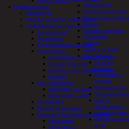
Säilytyslaatikot
Akut ja laturit
Päivittäistavarat
Kulmahiomakoneet
Apuvälineet
Kuumailmapuhaltim
Hengityssuojaimet ja desinfiointi
Mittarit
Henkilökohtainen hygienia
Mutterinvääntimet
Aurinkorasvat
Porakoneet
Deodorantit
Ruiskut
Hammashygienia tuotteet
Sahat ja sirkkelit
Hiustenhoito
Terät ja laikat
Hiusharjat ja muotoilutuotteet
Hionta ja
Hiuspinnit ja lenkit
katkaisu
Hiusten ja parranleikkuukoneet
Kierretapit ja
Hiusvärit
työkalut
Käsi ja jalkahoito
Kiviporanterät
Käsivoiteet ja rasvat
Kuviosahanterä
Kynsisakset ja viilat
Lasi- ja
Kosmetiikka
tiiliporanterät
Pesuharjat ja -sienet
Metalliporanter
Shampoot, hoitaineet ja saippuat
Monitoimikone
Hoitoaineet
terät
Käsisaippuat