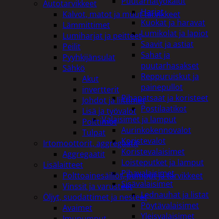
Puutarhatyökalut
Autotarvikkeet
Harjat
Kalvot, matot ja muut tarvikkeet
Kuokat ja haravat
Lämmittimet
Lumikolat ja lapiot
Lumiharjat ja peitteet
Saavit ja astiat
Peilit
Sahat ja
Pyyhkijänsulat
puutarhasakset
Sähkö
Reppuruiskut ja
Akut
painepullot
invertterit
Pihapatsaat ja koristeet
Johdot ja liittimet
Postilaatikot
Lisä ja työvalot
Valaisimet ja lamput
Polttimot
Aurinkokennovalot
Tulpat
Koristevalot
Irtomoottorit, aggregaatit
Koristevalaisimet
Aggregaatit
Loisteputket ja lamput
Lisälaitteet
Pihavalaisimet
Polttoainesäiliöt, pumput ja tarvikkeet
Sisävalaisimet
Vinssit ja varusteet
Lednauhat ja listat
Öljyt, suodattimet ja nesteet
Pöytävalaisimet
Avaimet
Yleisvalaisimet
Imupumput