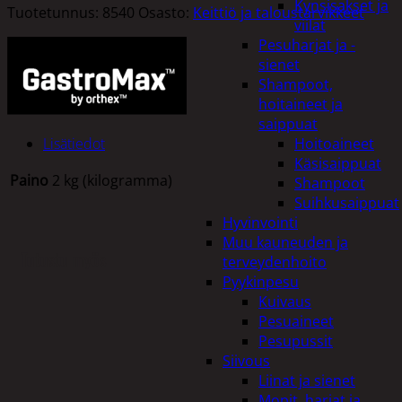
Kynsisakset ja
Tuotetunnus:
8540
Osasto:
Keittiö ja taloustarvikkeet
viilat
Pesuharjat ja -
sienet
Shampoot,
hoitaineet ja
saippuat
Lisätiedot
Hoitoaineet
Käsisaippuat
Paino
2 kg (kilogramma)
Shampoot
Suihkusaippuat
Hyvinvointi
Muu kauneuden ja
Tutustu myös
terveydenhoito
Pyykinpesu
Kuivaus
Pesuaineet
Pesupussit
Siivous
Liinat ja sienet
Mopit, harjat ja