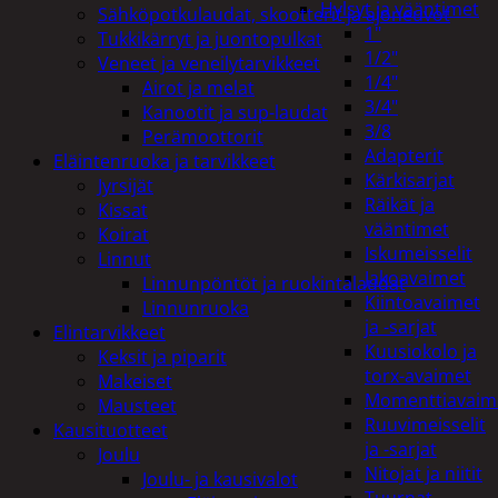
Hylsyt ja vääntimet
Sähköpotkulaudat, skootterit ja ajoneuvot
1"
Tukkikärryt ja juontopulkat
1/2"
Veneet ja veneilytarvikkeet
1/4"
Airot ja melat
3/4"
Kanootit ja sup-laudat
3/8
Perämoottorit
Adapterit
Eläintenruoka ja tarvikkeet
Kärkisarjat
Jyrsijät
Räikät ja
Kissat
vääntimet
Koirat
Iskumeisselit
Linnut
Jakoavaimet
Linnunpöntöt ja ruokintalaudat
Kiintoavaimet
Linnunruoka
ja -sarjat
Elintarvikkeet
Kuusiokolo ja
Keksit ja piparit
torx-avaimet
Makeiset
Momenttiavaim
Mausteet
Ruuvimeisselit
Kausituotteet
ja -sarjat
Joulu
Nitojat ja niitit
Joulu- ja kausivalot