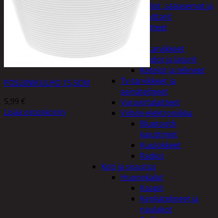
Kelloradiot, sääasemat ja
lämpömittarit
Oheislaitteet
Paristot
Puhelintarvikkeet
Johdot ja laturit
Kotelot ja telineet
Tv-tarvikkeet ja
POSLIINIKULHO 15,5CM
seinätelineet
5,99
€
Varavirtalaitteet
Lisää ostoskoriin
Viihde-elektroniikka
Bluetooth
kaiuttimet
Kuulokkeet
Radiot
Koti ja sisustus
Huonekalut
Kaapit
Kenkätelineet ja
naulakot