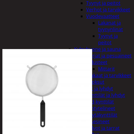
Tyynyt ja peitot
Verhot ja tarvikkeet
Vuodevaatteet
Lakanat ja
tyynynlinat
Tyynyt ja
peitot
Kylpyhuone ja sauna
Harjat ja pesuaineet
Kalusteet
Mittarit
Kiukaat ja tarvikkeet
Tuoksut
Kynttilät ja lyhdyt
Kynttilät ja lyhdyt
Led-kynttilät
Lyhtytelineet
Pöytäkynttilät
Sisustusesineet
Kalvot ja tarrat