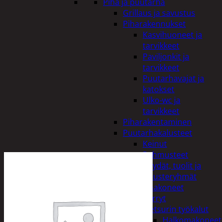
Piha ja puutarha
Grillaus ja savustus
Piharakennukset
Kasvihuoneet ja
tarvikkeet
Paviljonkit ja
tarvikkeet
Puutarhavajat ja
katokset
Ulko-wc ja
tarvikkeet
Piharakentaminen
Puutarhakalusteet
Keinut
Pehmusteet
Pöydät, tuolit ja
kalusteryhmät
Puutarhakoneet
Kärryt
Metsurin työkalut
Halkomakoneet