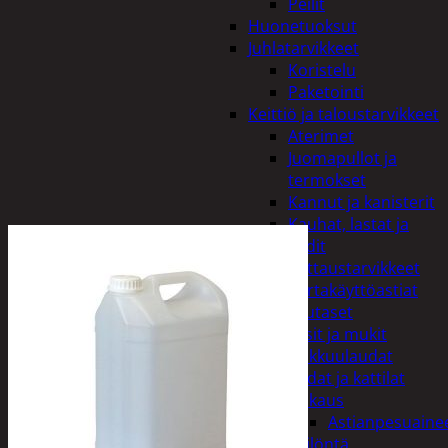
Peilit
Huonetuoksut
Juhlatarvikkeet
Koristelu
Paketointi
Keittiö ja taloustarvikkeet
Aterimet
Juomapullot ja
termokset
Kannut ja kanisterit
Kauhat, lastat ja
sudit
Kattaustarvikkeet
Kertakäyttöastiat
Lautaset
Lasit ja mukit
Leikkuulaudat
Padat ja kattilat
Tiskaus
Astianpesuaine
Säilöntä