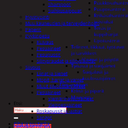
Puukkosahante
Shampoot
Puuporanterät
Suihkusaippuat
Reikäsahanterä
Hyvinvointi
ja istukat
Muu kauneuden ja terveydenhoito
Teräs ja
Paperit
kuppiharjat
Pyykinpesu
Upotusterät
Kuivaus
Telineet, tikkaat, työtasot
Pesuaineet
ja tarvikkeet
Pesupussit
Vaunut ja pöydät
Silitysraudat ja silityslaudat
Työasut ja suojaimet
Siivous
Suojalasit ja
Liinat ja sienet
kuulosuojaimet
Mopit, harjat ja varret
Elintarvikkeet
Muut siivoustarvikkeet
Keksit ja piparit
Pesuaineet
Mausteet
Viemärinavausaineet
Etsi:
Yleispesuaineet
Roskapussit ja -astiat
Sangot
Piha ja puutarha
Ostoskori /
0,00
€