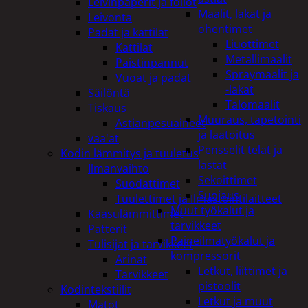
Leivinpaperit ja foliot
Maalit, lakat ja
Leivonta
ohentimet
Padat ja kattilat
Liuottimet
Kattilat
Metallimaalit
Paistinpannut
Spraymaalit ja
Vuoat ja padat
-lakat
Säilöntä
Talomaalit
Tiskaus
Muuraus, tapetointi
Astianpesuaineet
ja laatoitus
vaa'at
Pensselit telat ja
Kodin lämmitys ja tuuletus
lastat
Ilmanvaihto
Sekoittimet
Suodattimet
Suojaus
Tuulettimet ja Ilmastointilaitteet
Muut työkalut ja
Kaasulämmittimet
tarvikkeet
Patterit
Paineilmatyökalut ja
Tulisijat ja tarvikkeet
kompressorit
Arinat
Letkut, liittimet ja
Tarvikkeet
pistoolit
Kodintekstiilit
Letkut ja muut
Matot