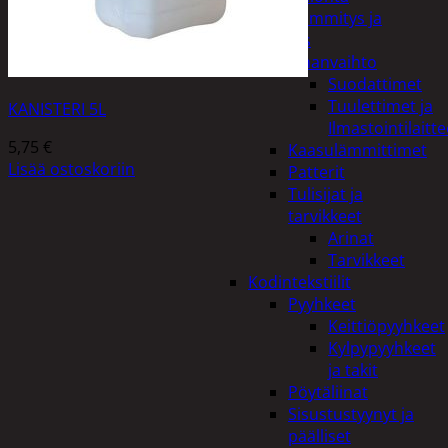
Kodin lämmitys ja
tuuletus
Ilmanvaihto
Suodattimet
Tuulettimet ja
KANISTERI 5L
Ilmastointilaitte
5,75
€
Kaasulämmittimet
Lisää ostoskoriin
Patterit
Tulisijat ja
tarvikkeet
Arinat
Tarvikkeet
Kodintekstiilit
Pyyhkeet
Keittiöpyyhkeet
Kylpypyyhkeet
ja takit
Pöytäliinat
Sisustustyynyt ja
päälliset