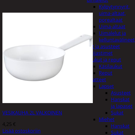
uimalelut
Kylpytynnyrit,
uima-altaat,
porealtaat
Uima-altaat
Uimalelut ja
kelluntavälineet
Vaatteet ja asusteet
Heijastimet
Laukut ja reput
Käsilaukut
Reput
Vaatteet
Lapset
Asusteet
Hanskat
ja lapaset
VESIKAUHA 2L VALKOINEN
Sukat
Miehet
4,25
€
Hanskat
Lisää ostoskoriin
Sukat