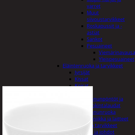
varret
Muut
siivoustarvikkeet
Roskapussit ja -
astiat
Sankot
Pesuaineet
Viemärinavausa
Yleispesuaineet
Eläintenruoka ja tarvikkeet
Jyrsijät
Kissat
Koirat
Linnut
Linnunpöntöt ja
ruokintalaudat
Linnunruoka
Kodin elektroniikka ja laitteet
Imurit ja tarvikkeet
Kaapelit ja johdot