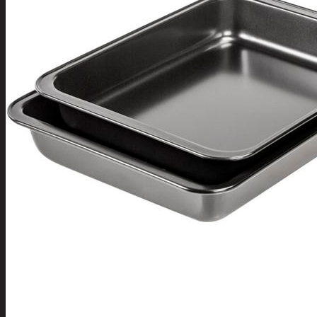
Tuotevalikoima
Poistotuotteet
Kausituotteet
Joulu
Joulu- ja kausivalot
Eläimet ja
tontut
Kyntteliköt
Valoketjut ja
kuusenvalot
Joulukoristeet
Kranssit ja
asetelmat
Tontut ja
muut
Joulutekstiilit
Paketointi
Marjastus
Talvi
Päivittäistavarat