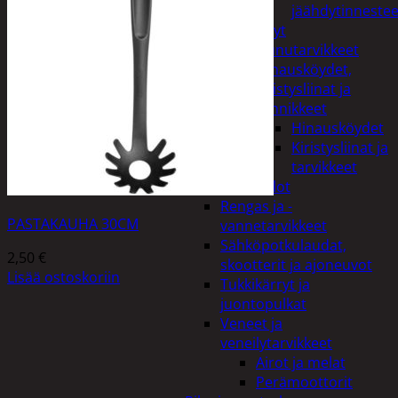
jäähdytinnestee
Öljyt
Perävaunutarvikkeet
Hinausköydet,
kiristysliinat ja
kiinnikkeet
Hinausköydet
Kiristysliinat ja
tarvikkeet
Valot
Rengas ja -
PASTAKAUHA 30CM
vannetarvikkeet
Sähköpotkulaudat,
2,50
€
skootterit ja ajoneuvot
Lisää ostoskoriin
Tukkikärryt ja
juontopulkat
Veneet ja
veneilytarvikkeet
Airot ja melat
Perämoottorit