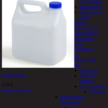
ja tarvikkeet
Pesuvälineet
Shampoot ja
vahat
Autotarvikkeet
Kalvot, matot ja
muut tarvikkeet
Lumiharjat ja
peitteet
Lämmittimet
Peilit
Pyyhkijänsulat
Sähkö
Invertterit
KANISTERI 3L
Johdot ja
liittimet
4,99
€
Lisä ja työvalot
Lisää ostoskoriin
Polttimot
Irtomoottorit,
aggregaatit
Aggregaatit