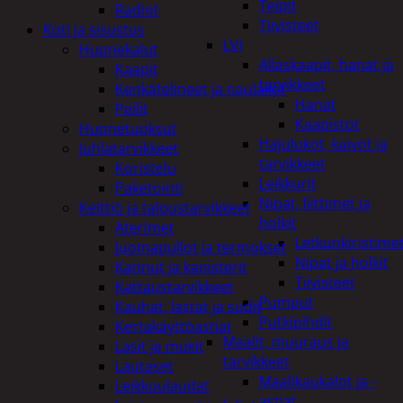
Teipit
Radiot
Tiivisteet
Koti ja sisustus
LVI
Huonekalut
Allaskaapit, hanat ja
Kaapit
tarvikkeet
Kenkätelineet ja naulakot
Hanat
Peilit
Kaapistot
Huonetuoksut
Hajulukot, kaivot ja
Juhlatarvikkeet
tarvikkeet
Koristelu
Leikkurit
Paketointi
Nipat, liittimet ja
Keittiö ja taloustarvikkeet
holkit
Aterimet
Letkunkiristime
Juomapullot ja termokset
Nipat ja holkit
Kannut ja kanisterit
Tiivisteet
Kattaustarvikkeet
Pumput
Kauhat, lastat ja sudit
Putkipihdit
Kertakäyttöastiat
Maalit, muuraus ja
Lasit ja mukit
tarvikkeet
Lautaset
Maalikaukalot ja -
Leikkuulaudat
astiat