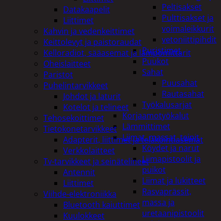
Peltisakset
Datakaapelit
Pulttisakset ja
Liittimet
voimaleikkurit
Kahvin ja vedenkeittimet
vetoniittipihdit
Keittolevyt ja paistoraudat
Puristimet
Kelloradiot, sääasemat ja lämpömittarit
Puukot
Oheislaitteet
Sahat
Paristot
Puusahat
Puhelintarvikkeet
Rautasahat
Johdot ja laturit
Työkalusarjat
Kotelot ja telineet
Korjaamotyökalut
Tehosekoittimet
Lämmittimet
Tietokonetarvikkeet
Liimat, massat, teipit
Adapterit, liittimet ja telakointiasemat
Köydet ja narut
Verkkolaitteet
Liimapistoolit ja
Tv-tarvikkeet ja seinätelineet
puikot
Antennit
Liimat ja lukitteet
Liittimet
Rasvaprässit,
Viihde-elektroniikka
massa ja
Bluetooth kaiuttimet
uretaanipistoolit
Kuulokkeet