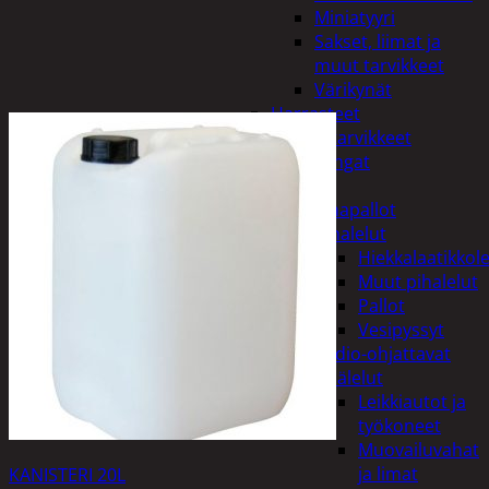
Miniatyyri
Sakset, liimat ja
muut tarvikkeet
Värikynät
Harrasteet
Käsityötarvikkeet
Langat
Lelut
Ilmapallot
Pihalelut
Hiekkalaatikkole
Muut pihalelut
Pallot
Vesipyssyt
Radio-ohjattavat
Sisälelut
Leikkiautot ja
työkoneet
Muovailuvahat
ja limat
KANISTERI 20L