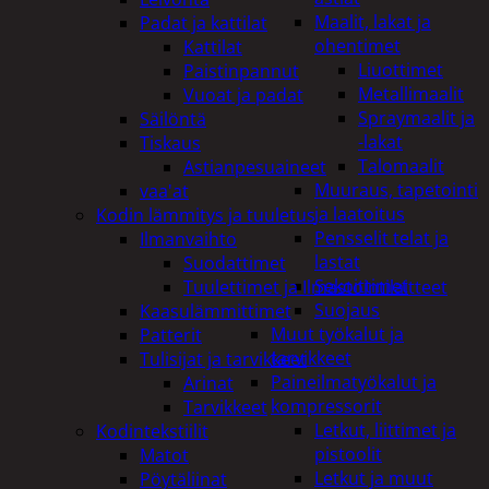
Maalit, lakat ja
Padat ja kattilat
ohentimet
Kattilat
Liuottimet
Paistinpannut
Metallimaalit
Vuoat ja padat
Spraymaalit ja
Säilöntä
-lakat
Tiskaus
Talomaalit
Astianpesuaineet
Muuraus, tapetointi
vaa'at
ja laatoitus
Kodin lämmitys ja tuuletus
Pensselit telat ja
Ilmanvaihto
lastat
Suodattimet
Sekoittimet
Tuulettimet ja Ilmastointilaitteet
Suojaus
Kaasulämmittimet
Muut työkalut ja
Patterit
tarvikkeet
Tulisijat ja tarvikkeet
Paineilmatyökalut ja
Arinat
kompressorit
Tarvikkeet
Letkut, liittimet ja
Kodintekstiilit
pistoolit
Matot
Letkut ja muut
Pöytäliinat