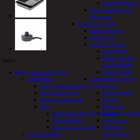
Vesiautomaatit
Ruohonleikkurit ja
trimmerit
Puutarhan hoito
Kastelukannut
Kateharsot
Kukat ja ruukut
Altakastelu
Ketjut, koukut
Selaa
ja kiinnikkeet
Kukkaruukut
Auto, vene ja moottori
Lannoitteet, myrkyt
Autonhoito
ja siemenet
Auton sisäpuhdistus
Lisäravinteet
ilmanraikastimet
Myrkyt
Korjausmaalikynät
Siemenet
Pesu
Tuholaistorjunt
Kiillotuskoneet ja tarvikkeet
Pensastuet
Pesuvälineet
Verkot ja
Shampoot ja vahat
reunanauha
Autotarvikkeet