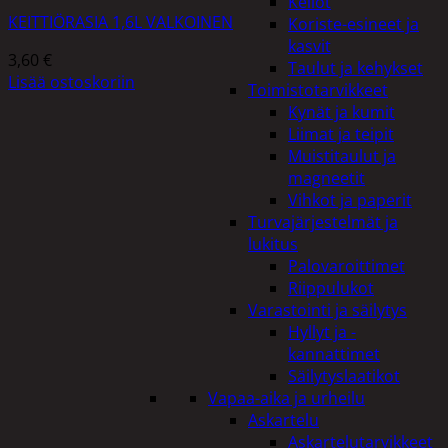
Kellot
KEITTIÖRASIA 1,6L VALKOINEN
Koriste-esineet ja
kasvit
3,60
€
Taulut ja kehykset
Lisää ostoskoriin
Toimistotarvikkeet
Kynät ja kumit
Liimat ja teipit
Muistitaulut ja
magneetit
Vihkot ja paperit
Turvajärjestelmät ja
lukitus
Palovaroittimet
Riippulukot
Varastointi ja säilytys
Hyllyt ja -
kannattimet
Säilytyslaatikot
Vapaa-aika ja urheilu
Askartelu
Askartelutarvikkeet