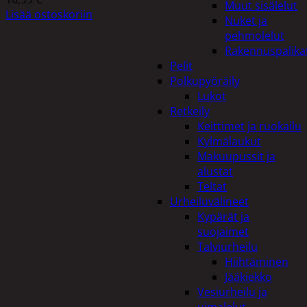
Muut sisälelut
Lisää ostoskoriin
Nuket ja
pehmolelut
Rakennuspalika
Pelit
Polkupyöräily
Lukot
Retkeily
Keittimet ja ruokailu
Kylmälaukut
Makuupussit ja
alustat
Teltat
Urheiluvälineet
Kypärät ja
suojaimet
Talviurheilu
Hiihtäminen
Jääkiekko
Vesiurheilu ja