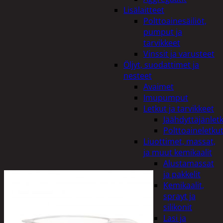
Lisälaitteet
Polttoainesäiliöt,
pumput ja
tarvikkeet
Vinssit ja varusteet
Öljyt, suodattimet ja
nesteet
Avaimet
Imupumput
Letkut ja tarvikkeet
Jäähdyttäjänlet
Polttoaineletku
Liuottimet, massat,
ja muut kemikaalit
Alustamassat
ja pakkelit
Kemikaalit,
sprayt ja
silikonit
Lasi ja