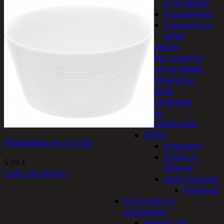
ja tarvikkeet
Pesuvälineet
Shampoot ja
vahat
Autotarvikkeet
Kalvot, matot ja
muut tarvikkeet
Lumiharjat ja
peitteet
Lämmittimet
Peilit
Pyyhkijänsulat
Sähkö
POSLIINIKULHO 15,5CM
Invertterit
Johdot ja
5,99
€
liittimet
Lisää ostoskoriin
Lisä ja työvalot
Polttimot
Irtomoottorit,
aggregaatit
Aggregaatit