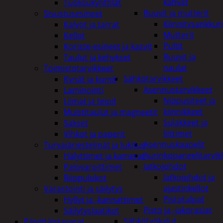
kahvat
Tuoksukynttilät
Ruuvit ja mutterit
Sisustusesineet
Kiinnitysankkuri
Kalvot ja tarrat
Mutterit
Kellot
Pultit
Koriste-esineet ja kasvit
Ruuvit ja
Taulut ja kehykset
naulat
Toimistotarvikkeet
Sähkötarvikkeet
Kynät ja kumit
Asennustarvikkeet
Laminointi
Nippusiteet ja
Liimat ja teipit
kiinnikkeet
Muistitaulut ja magneetit
Sulakkeet ja
Sakset
liittimet
Vihkot ja paperit
Asennuskaapelit
Turvajärjestelmät ja lukitus
Aurinkopaneelitarvik
Hälyttimet ja kamerat
Jatkojohdot
Palovaroittimet
Jatkojohdot ja
Riippulukot
ajastinkellot
Varastointi ja säilytys
Pistotulpat
Hyllyt ja -kannattimet
Pisto ja -jakorasiat
Säilytyslaatikot
Sähkötyökalut
Päivittäistavarat