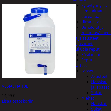
uimalelut
Kylpytynnyrit,
uima-altaat,
porealtaat
Uima-altaat
Uimalelut ja
kelluntavälineet
Vaatteet ja asusteet
Heijastimet
Laukut ja reput
Käsilaukut
Reput
Vaatteet
Lapset
Asusteet
Hanskat
VESIASTIA 10L
ja lapaset
Sukat
14,99
€
Miehet
Lisää ostoskoriin
Hanskat
Sukat