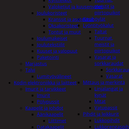
Tuurnat,
Kyntteliköt
meistit ja
Valoketjut ja kuusenvalot
piirtopuikot
Joulukoristeet
Käsihöylät
Kranssit ja asetelmat
Lyöntityökalut
Oksakoristeet
Taltat
Tontut ja muut
Tuurnat,
Joulumakeiset
meistit ja
Joulutekstiilit
piirtopuikot
Kuuset ja valopuut
Vasarat ja
Paketointi
sorkkaraudat
Marjastus
Sorkkarau
Talvi
Vasarat
Lumityövälineet
Mittaus ja merkintä
Kodin elektroniikka ja laitteet
Linjalangat ja
Imurit ja tarvikkeet
kynät
Imurit
Mitat
Pölypussit
Vatupassit
Kaapelit ja johdot
Pihdit ja leikkurit
Äänikaapelit
Lukkopihdit
Liittimet
Lukkorengaspih
Datakaapelit