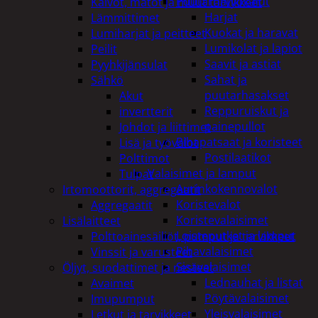
Puutarhatyökalut
Kalvot, matot ja muut tarvikkeet
Harjat
Lämmittimet
Kuokat ja haravat
Lumiharjat ja peitteet
Lumikolat ja lapiot
Peilit
Saavit ja astiat
Pyyhkijänsulat
Sahat ja
Sähkö
puutarhasakset
Akut
Reppuruiskut ja
invertterit
painepullot
Johdot ja liittimet
Pihapatsaat ja koristeet
Lisä ja työvalot
Postilaatikot
Polttimot
Valaisimet ja lamput
Tulpat
Aurinkokennovalot
Irtomoottorit, aggregaatit
Koristevalot
Aggregaatit
Koristevalaisimet
Lisälaitteet
Loisteputket ja lamput
Polttoainesäiliöt, pumput ja tarvikkeet
Pihavalaisimet
Vinssit ja varusteet
Sisävalaisimet
Öljyt, suodattimet ja nesteet
Lednauhat ja listat
Avaimet
Pöytävalaisimet
Imupumput
Yleisvalaisimet
Letkut ja tarvikkeet