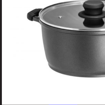
Tuotevalikoima
Poistotuotteet
Kausituotteet
Joulu
Joulu- ja kausivalot
Eläimet ja
tontut
Kyntteliköt
Valoketjut ja
kuusenvalot
Joulukoristeet
Kranssit ja
asetelmat
Tontut ja
muut
Joulutekstiilit
Paketointi
Marjastus
Talvi
Päivittäistavarat