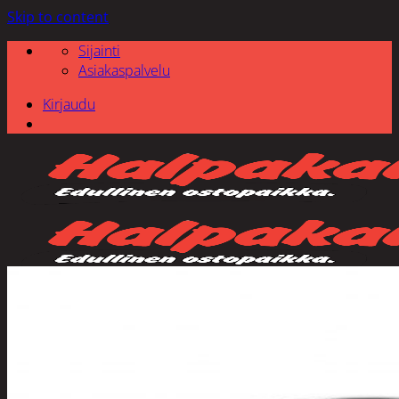
Skip to content
Sijainti
Asiakaspalvelu
Kirjaudu
Etsi: