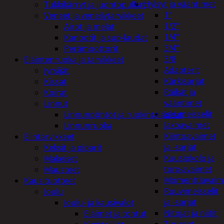
Hylsyt ja vääntimet
Tukkikärryt ja juontopulkat
1"
Veneet ja veneilytarvikkeet
1/2"
Airot ja melat
1/4"
Kanootit ja sup-laudat
3/4"
Perämoottorit
3/8
Eläintenruoka ja tarvikkeet
Adapterit
Jyrsijät
Kärkisarjat
Kissat
Räikät ja
Koirat
vääntimet
Linnut
Iskumeisselit
Linnunpöntöt ja ruokintalaudat
Jakoavaimet
Linnunruoka
Kiintoavaimet
Elintarvikkeet
ja -sarjat
Keksit ja piparit
Kuusiokolo ja
Makeiset
torx-avaimet
Mausteet
Momenttiavaim
Kausituotteet
Ruuvimeisselit
Joulu
ja -sarjat
Joulu- ja kausivalot
Nitojat ja niitit
Eläimet ja tontut