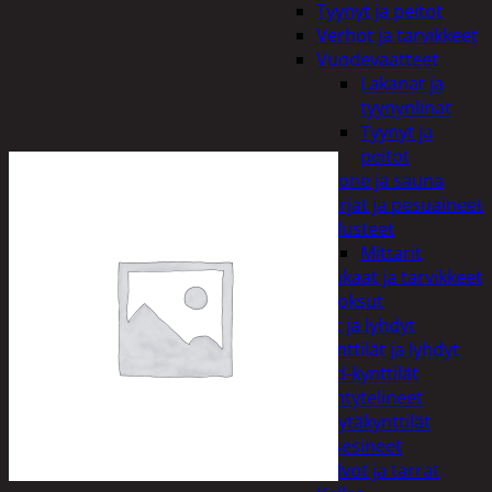
Tyynyt ja peitot
Verhot ja tarvikkeet
Vuodevaatteet
Lakanat ja
tyynynlinat
Tyynyt ja
peitot
Kylpyhuone ja sauna
Harjat ja pesuaineet
Kalusteet
Mittarit
Kiukaat ja tarvikkeet
Tuoksut
Kynttilät ja lyhdyt
Kynttilät ja lyhdyt
Led-kynttilät
Lyhtytelineet
Pöytäkynttilät
Sisustusesineet
Kalvot ja tarrat