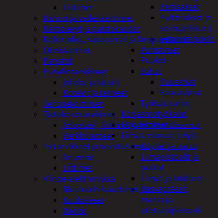
Peltisakset
Liittimet
Pulttisakset ja
Kahvin ja vedenkeittimet
voimaleikkurit
Keittolevyt ja paistoraudat
vetoniittipihdit
Kelloradiot, sääasemat ja lämpömittarit
Puristimet
Oheislaitteet
Puukot
Paristot
Sahat
Puhelintarvikkeet
Puusahat
Johdot ja laturit
Rautasahat
Kotelot ja telineet
Työkalusarjat
Tehosekoittimet
Korjaamotyökalut
Tietokonetarvikkeet
Lämmittimet
Adapterit, liittimet ja telakointiasemat
Liimat, massat, teipit
Verkkolaitteet
Köydet ja narut
Tv-tarvikkeet ja seinätelineet
Liimapistoolit ja
Antennit
puikot
Liittimet
Liimat ja lukitteet
Viihde-elektroniikka
Rasvaprässit,
Bluetooth kaiuttimet
massa ja
Kuulokkeet
uretaanipistoolit
Radiot