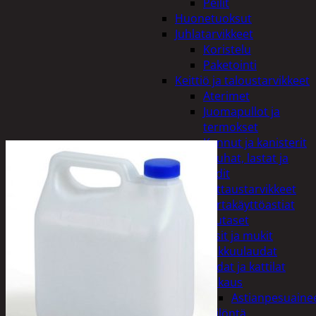
Peilit
Huonetuoksut
Juhlatarvikkeet
Koristelu
Paketointi
Keittiö ja taloustarvikkeet
Aterimet
Juomapullot ja
termokset
Kannut ja kanisterit
Kauhat, lastat ja
sudit
Kattaustarvikkeet
Kertakäyttöastiat
Lautaset
Lasit ja mukit
Leikkuulaudat
Padat ja kattilat
Tiskaus
Astianpesuaine
Säilöntä