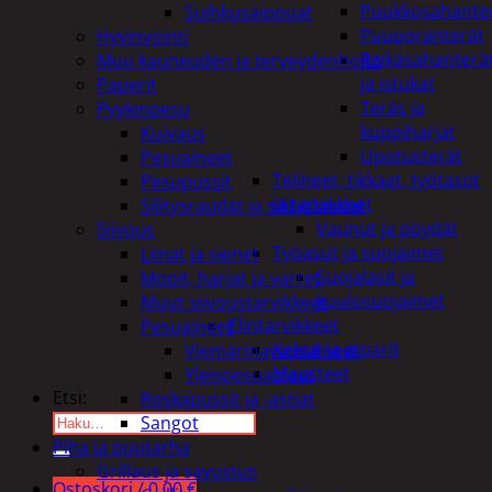
Puukkosahante
Suihkusaippuat
Puuporanterät
Hyvinvointi
Reikäsahanterä
Muu kauneuden ja terveydenhoito
ja istukat
Paperit
Teräs ja
Pyykinpesu
kuppiharjat
Kuivaus
Upotusterät
Pesuaineet
Telineet, tikkaat, työtasot
Pesupussit
ja tarvikkeet
Silitysraudat ja silityslaudat
Vaunut ja pöydät
Siivous
Työasut ja suojaimet
Liinat ja sienet
Suojalasit ja
Mopit, harjat ja varret
kuulosuojaimet
Muut siivoustarvikkeet
Elintarvikkeet
Pesuaineet
Keksit ja piparit
Viemärinavausaineet
Mausteet
Yleispesuaineet
Etsi:
Roskapussit ja -astiat
Sangot
Piha ja puutarha
Grillaus ja savustus
Ostoskori /
0,00
€