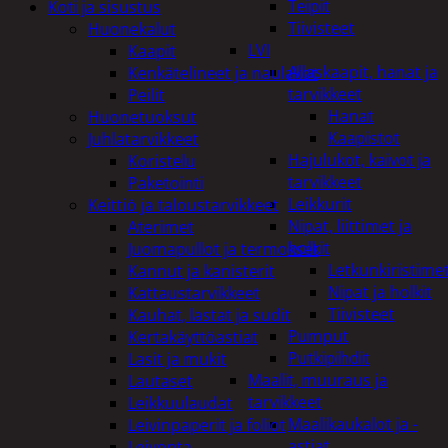
Teipit
Koti ja sisustus
Tiivisteet
Huonekalut
LVI
Kaapit
Allaskaapit, hanat ja
Kenkätelineet ja naulakot
tarvikkeet
Peilit
Hanat
Huonetuoksut
Kaapistot
Juhlatarvikkeet
Hajulukot, kaivot ja
Koristelu
tarvikkeet
Paketointi
Leikkurit
Keittiö ja taloustarvikkeet
Nipat, liittimet ja
Aterimet
holkit
Juomapullot ja termokset
Letkunkiristime
Kannut ja kanisterit
Nipat ja holkit
Kattaustarvikkeet
Tiivisteet
Kauhat, lastat ja sudit
Pumput
Kertakäyttöastiat
Putkipihdit
Lasit ja mukit
Maalit, muuraus ja
Lautaset
tarvikkeet
Leikkuulaudat
Maalikaukalot ja -
Leivinpaperit ja foliot
astiat
Leivonta