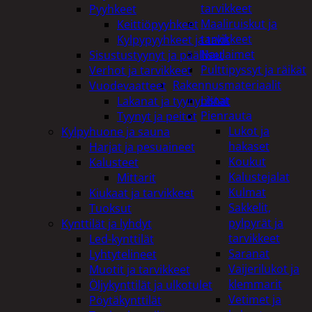
tarvikkeet
Pyyhkeet
Maaliruiskut ja
Keittiöpyyhkeet
tarvikkeet
Kylpypyyhkeet ja takit
Naulaimet
Sisustustyynyt ja päälliset
Pulttipyssyt ja räikät
Verhot ja tarvikkeet
Rakennusmateriaalit
Vuodevaatteet
Listat
Lakanat ja tyynynlinat
Pienrauta
Tyynyt ja peitot
Lukot ja
Kylpyhuone ja sauna
hakaset
Harjat ja pesuaineet
Koukut
Kalusteet
Kalustejalat
Mittarit
Kulmat
Kiukaat ja tarvikkeet
Sakkelit,
Tuoksut
pylpyrät ja
Kynttilät ja lyhdyt
tarvikkeet
Led-kynttilät
Saranat
Lyhtytelineet
Vaijerilukot ja
Muotit ja tarvikkeet
klemmarit
Öljykynttilät ja ulkotulet
Vetimet ja
Pöytäkynttilät