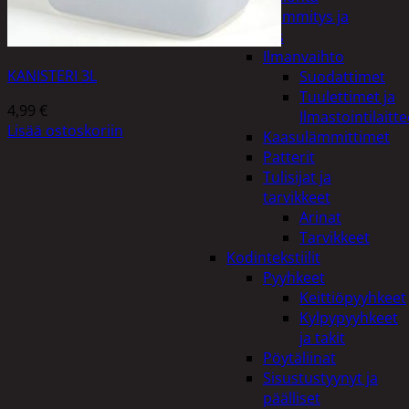
Kodin lämmitys ja
tuuletus
Ilmanvaihto
KANISTERI 3L
Suodattimet
Tuulettimet ja
4,99
€
Ilmastointilaitte
Lisää ostoskoriin
Kaasulämmittimet
Patterit
Tulisijat ja
tarvikkeet
Arinat
Tarvikkeet
Kodintekstiilit
Pyyhkeet
Keittiöpyyhkeet
Kylpypyyhkeet
ja takit
Pöytäliinat
Sisustustyynyt ja
päälliset