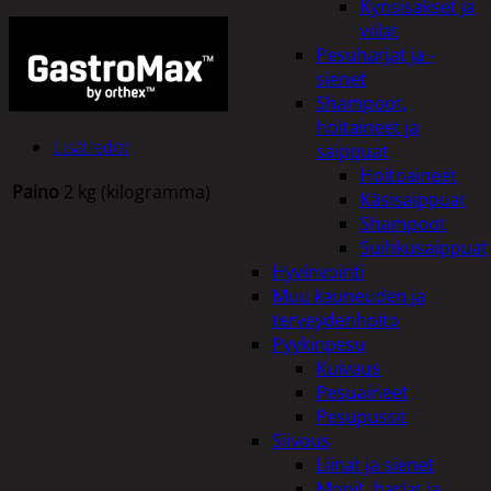
Kynsisakset ja
viilat
Pesuharjat ja -
sienet
Shampoot,
hoitaineet ja
Lisätiedot
saippuat
Hoitoaineet
Paino
2 kg (kilogramma)
Käsisaippuat
Shampoot
Suihkusaippuat
Hyvinvointi
Tutustu myös
Muu kauneuden ja
terveydenhoito
Pyykinpesu
Kuivaus
Pesuaineet
Pesupussit
Siivous
Liinat ja sienet
Mopit, harjat ja