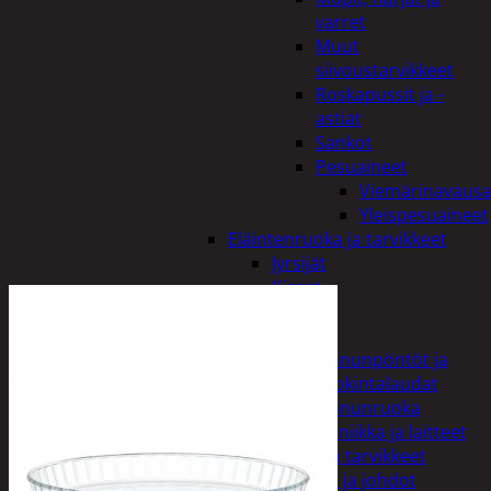
varret
Muut
siivoustarvikkeet
Roskapussit ja -
astiat
Sankot
Pesuaineet
Viemärinavausa
Yleispesuaineet
Eläintenruoka ja tarvikkeet
Jyrsijät
Kissat
Koirat
Linnut
Linnunpöntöt ja
ruokintalaudat
Linnunruoka
Kodin elektroniikka ja laitteet
Imurit ja tarvikkeet
Kaapelit ja johdot