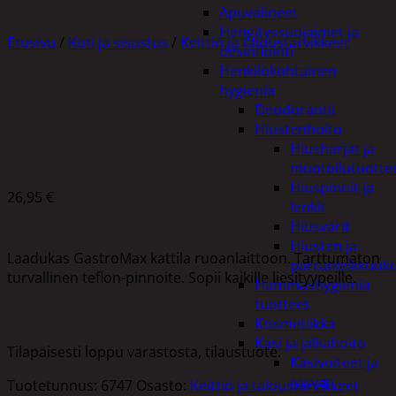
Apuvälineet
Hengityssuojaimet ja
Etusivu
/
Koti ja sisustus
/
Keittiö ja taloustarvikkeet
desinfiointi
Henkilökohtainen
hygienia
GASTROMAX KATTILA 4,5L
Deodorantit
Hiustenhoito
Hiusharjat ja
muotoilutuotte
Hiuspinnit ja
26,95
€
lenkit
Hiusvärit
Hiusten ja
Laadukas GastroMax kattila ruoanlaittoon. Tarttumaton
parranleikkuuk
turvallinen teflon-pinnoite. Sopii kaikille liesityypeille.
Hammashygienia
tuotteet
Kosmetiikka
Käsi ja jalkahoito
Tilapäisesti loppu varastosta, tilaustuote.
Käsivoiteet ja
rasvat
Tuotetunnus:
6747
Osasto:
Keittiö ja taloustarvikkeet