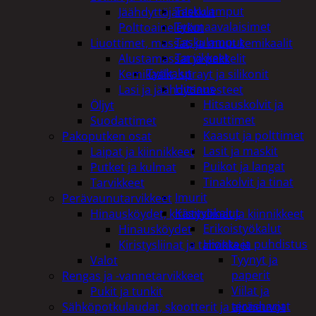
Taskulamput
Jäähdyttäjänletkut
Työmaavalaisimet
Polttoaineletkut
Taskulamput
Liuottimet, massat, ja muut kemikaalit
Tarvikkeet
Alustamassat ja pakkelit
Työkalut
Kemikaalit, sprayt ja silikonit
Hitsaus
Lasi ja jäähdytinnesteet
Hitsauskolvit ja
Öljyt
suuttimet
Suodattimet
Kaasut ja polttimet
Pakoputken osat
Lasit ja maskit
Laipat ja kiinnikkeet
Puikot ja langat
Putket ja kulmat
Tinakolvit ja tinat
Tarvikkeet
Imurit
Perävaunutarvikkeet
Käsityökalut
Hinausköydet, kiristysliinat ja kiinnikkeet
Erikoistyökalut
Hinausköydet
Hionta ja puhdistus
Kiristysliinat ja tarvikkeet
Tyynyt ja
Valot
paperit
Rengas ja -vannetarvikkeet
Viilat ja
Pukit ja tunkit
teräsharjat
Sähköpotkulaudat, skootterit ja ajoneuvot