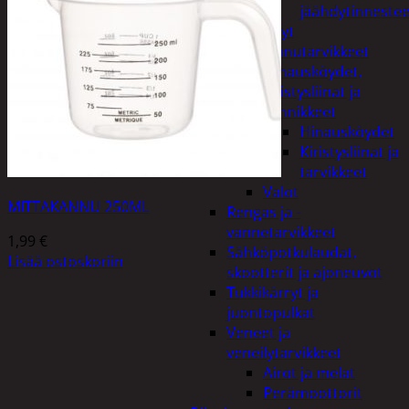
jäähdytinnestee
Öljyt
Perävaunutarvikkeet
Hinausköydet,
kiristysliinat ja
kiinnikkeet
Hinausköydet
Kiristysliinat ja
tarvikkeet
Valot
MITTAKANNU 250ML
Rengas ja -
vannetarvikkeet
1,99
€
Sähköpotkulaudat,
Lisää ostoskoriin
skootterit ja ajoneuvot
Tukkikärryt ja
juontopulkat
Veneet ja
veneilytarvikkeet
Airot ja melat
Perämoottorit