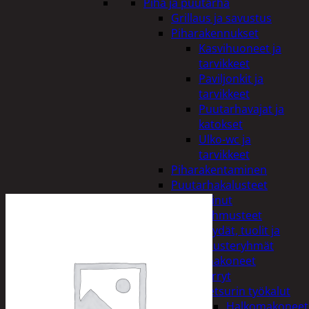
Piha ja puutarha
Grillaus ja savustus
Piharakennukset
Kasvihuoneet ja
tarvikkeet
Paviljonkit ja
tarvikkeet
Puutarhavajat ja
katokset
Ulko-wc ja
tarvikkeet
Piharakentaminen
Puutarhakalusteet
Keinut
Pehmusteet
Pöydät, tuolit ja
kalusteryhmät
Puutarhakoneet
Kärryt
Metsurin työkalut
Halkomakoneet