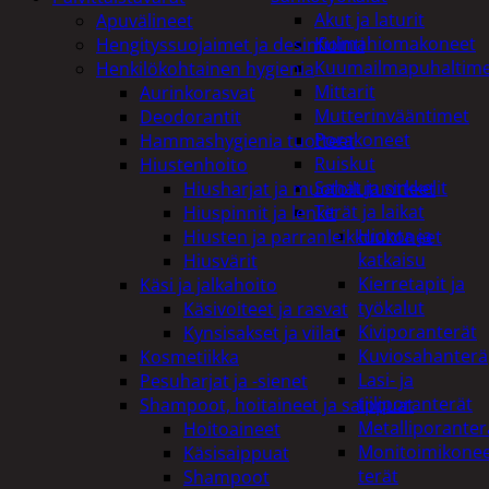
Akut ja laturit
Apuvälineet
Kulmahiomakoneet
Hengityssuojaimet ja desinfiointi
Kuumailmapuhaltim
Henkilökohtainen hygienia
Mittarit
Aurinkorasvat
Mutterinvääntimet
Deodorantit
Porakoneet
Hammashygienia tuotteet
Ruiskut
Hiustenhoito
Sahat ja sirkkelit
Hiusharjat ja muotoilutuotteet
Terät ja laikat
Hiuspinnit ja lenkit
Hionta ja
Hiusten ja parranleikkuukoneet
katkaisu
Hiusvärit
Kierretapit ja
Käsi ja jalkahoito
työkalut
Käsivoiteet ja rasvat
Kiviporanterät
Kynsisakset ja viilat
Kuviosahanterä
Kosmetiikka
Lasi- ja
Pesuharjat ja -sienet
tiiliporanterät
Shampoot, hoitaineet ja saippuat
Metalliporanter
Hoitoaineet
Monitoimikone
Käsisaippuat
terät
Shampoot