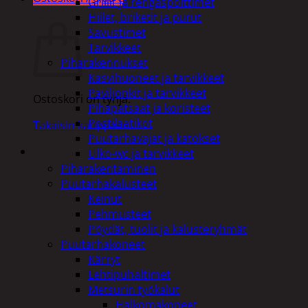
Grillit ja rengaspolttimet
Ostoskori
Hiilet, briketit ja purut
Savustimet
Tarvikkeet
Piharakennukset
Kasvihuoneet ja tarvikkeet
Paviljonkit ja tarvikkeet
Ostoskori on tyhjä.
Pihapatsaat ja koristeet
Postilaatikot
Takaisin kauppaan
Puutarhavajat ja katokset
Ulko-wc ja tarvikkeet
Piharakentaminen
Puutarhakalusteet
Keinut
Pehmusteet
Pöydät, tuolit ja kalusteryhmät
Puutarhakoneet
Kärryt
Lehtipuhaltimet
Metsurin työkalut
Halkomakoneet