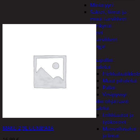
Miniatyyri
Sakset, liimat ja
muut tarvikkeet
Värikynät
Harrasteet
Käsityötarvikkeet
Langat
Lelut
Ilmapallot
Pihalelut
Hiekkalaatikkole
Muut pihalelut
Pallot
Vesipyssyt
Radio-ohjattavat
Sisälelut
Leikkiautot ja
työkoneet
MAKU 2,9L UUNIPATA
Muovailuvahat
ja limat
16,99
€