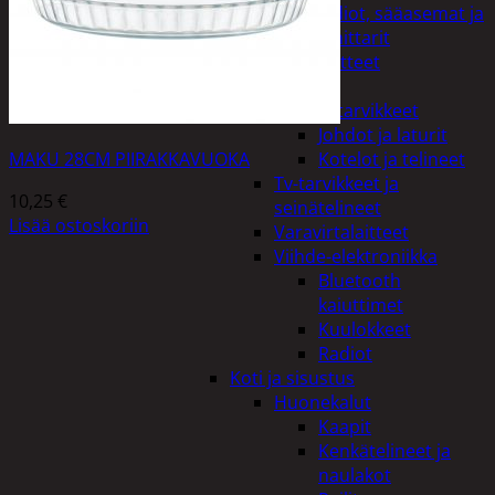
Kelloradiot, sääasemat ja
lämpömittarit
Oheislaitteet
Paristot
Puhelintarvikkeet
Johdot ja laturit
MAKU 28CM PIIRAKKAVUOKA
Kotelot ja telineet
Tv-tarvikkeet ja
10,25
€
seinätelineet
Lisää ostoskoriin
Varavirtalaitteet
Viihde-elektroniikka
Bluetooth
kaiuttimet
Kuulokkeet
Radiot
Koti ja sisustus
Huonekalut
Kaapit
Kenkätelineet ja
naulakot