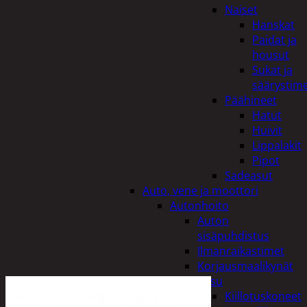
Naiset
Hanskat
Paidat ja
housut
Sukat ja
säärystim
Päähineet
Hatut
Huivit
Lippalakit
Pipot
Sadeasut
Auto, vene ja moottori
Autonhoito
Auton
sisäpuhdistus
Ilmanraikastimet
Korjausmaalikynät
Pesu
Kiillotuskoneet