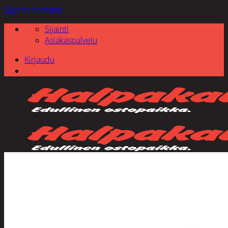
Skip to content
Sijainti
Asiakaspalvelu
Kirjaudu
Etsi: