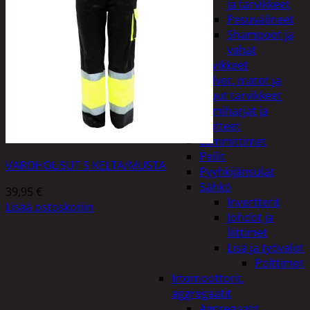
ja tarvikkeet
Pesuvälineet
Shampoot ja
vahat
Autotarvikkeet
Kalvot, matot ja
muut tarvikkeet
Lumiharjat ja
peitteet
Lämmittimet
Peilit
VAROHOUSUT S KELTA/MUSTA
Pyyhkijänsulat
Sähkö
39,95
€
Invertterit
Lisää ostoskoriin
Johdot ja
liittimet
Lisä ja työvalot
Polttimot
Irtomoottorit,
aggregaatit
Aggregaatit