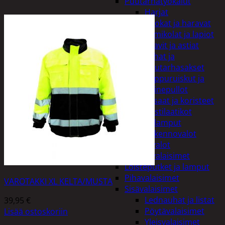
Puutarhatyökalut
Harjat
Kuokat ja haravat
Lumikolat ja lapiot
Saavit ja astiat
Sahat ja
puutarhasakset
Reppuruiskut ja
painepullot
Pihapatsaat ja koristeet
Postilaatikot
Valaisimet ja lamput
Aurinkokennovalot
Koristevalot
Koristevalaisimet
Loisteputket ja lamput
Pihavalaisimet
VAROTAKKI XL KELTA/MUSTA
Sisävalaisimet
Lednauhat ja listat
39,95
€
Pöytävalaisimet
Lisää ostoskoriin
Yleisvalaisimet