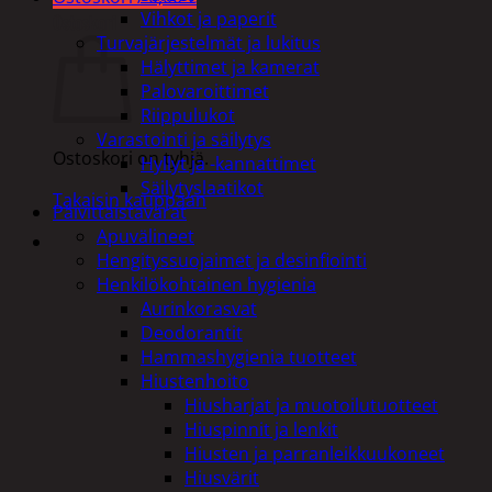
Vihkot ja paperit
Ostoskori
Turvajärjestelmät ja lukitus
Hälyttimet ja kamerat
Palovaroittimet
Riippulukot
Varastointi ja säilytys
Ostoskori on tyhjä.
Hyllyt ja -kannattimet
Säilytyslaatikot
Takaisin kauppaan
Päivittäistavarat
Apuvälineet
Hengityssuojaimet ja desinfiointi
Henkilökohtainen hygienia
Aurinkorasvat
Deodorantit
Hammashygienia tuotteet
Hiustenhoito
Hiusharjat ja muotoilutuotteet
Hiuspinnit ja lenkit
Hiusten ja parranleikkuukoneet
Hiusvärit