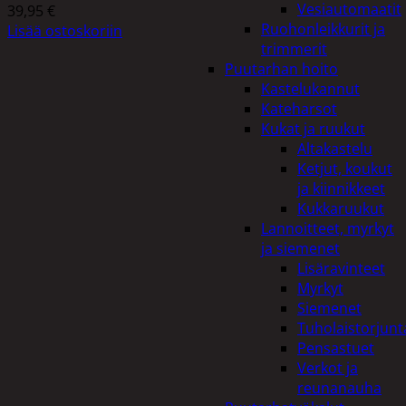
Vesiautomaatit
39,95
€
Ruohonleikkurit ja
Lisää ostoskoriin
trimmerit
Puutarhan hoito
Kastelukannut
Kateharsot
Kukat ja ruukut
Altakastelu
Ketjut, koukut
ja kiinnikkeet
Kukkaruukut
Lannoitteet, myrkyt
ja siemenet
Lisäravinteet
Myrkyt
Siemenet
Tuholaistorjunt
Pensastuet
Verkot ja
reunanauha