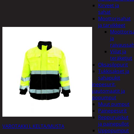
Kirveet ja
sahat
Moottorisahat
ja tarvikkeet
Moottoris
ja
raivaussa
Viilat ja
teräketjut
Oksasilppurit
Tukkisakset ja
sahapukit
Painepesurit,
vesiautomaatit ja
uppopumput
Muut pumput
Painepesurit
Reppuruiskut
ja painepullot
VAROTAKKI L KELTA/MUSTA
Uppopumput