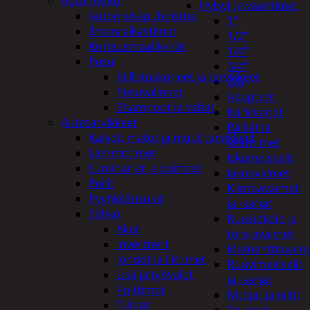
Autonhoito
Hylsyt ja vääntimet
Auton sisäpuhdistus
1"
ilmanraikastimet
1/2"
Korjausmaalikynät
1/4"
Pesu
3/4"
Kiillotuskoneet ja tarvikkeet
3/8
Pesuvälineet
Adapterit
Shampoot ja vahat
Kärkisarjat
Autotarvikkeet
Räikät ja
Kalvot, matot ja muut tarvikkeet
vääntimet
Lämmittimet
Iskumeisselit
Lumiharjat ja peitteet
Jakoavaimet
Peilit
Kiintoavaimet
Pyyhkijänsulat
ja -sarjat
Sähkö
Kuusiokolo ja
Akut
torx-avaimet
invertterit
Momenttiavaim
Johdot ja liittimet
Ruuvimeisselit
Lisä ja työvalot
ja -sarjat
Polttimot
Nitojat ja niitit
Tulpat