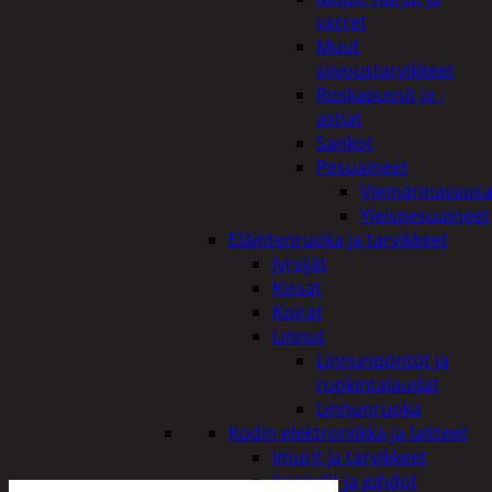
varret
Muut
siivoustarvikkeet
Roskapussit ja -
astiat
Sankot
Pesuaineet
Viemärinavausa
Yleispesuaineet
Eläintenruoka ja tarvikkeet
Jyrsijät
Kissat
Koirat
Linnut
Linnunpöntöt ja
ruokintalaudat
Linnunruoka
Kodin elektroniikka ja laitteet
Imurit ja tarvikkeet
Kaapelit ja johdot