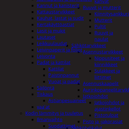
kahvat
Kannut ja kanisterit
Ruuvit ja mutterit
Kattaustarvikkeet
Kiinnitysankkuri
Kauhat, lastat ja sudit
Mutterit
Kertakäyttöastiat
Pultit
Lasit ja mukit
Ruuvit ja
Lautaset
naulat
Leikkuulaudat
Sähkötarvikkeet
Leivinpaperit ja foliot
Asennustarvikkeet
Leivonta
Nippusiteet ja
Padat ja kattilat
kiinnikkeet
Kattilat
Sulakkeet ja
Paistinpannut
liittimet
Vuoat ja padat
Asennuskaapelit
Säilöntä
Aurinkopaneelitarvik
Tiskaus
Jatkojohdot
Astianpesuaineet
Jatkojohdot ja
vaa'at
ajastinkellot
Kodin lämmitys ja tuuletus
Pistotulpat
Ilmanvaihto
Pisto ja -jakorasiat
Suodattimet
Sähkötyökalut