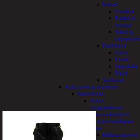
Naiset
Hanskat
Paidat ja
housut
Sukat ja
säärystim
Päähineet
Hatut
Huivit
Lippalakit
Pipot
Sadeasut
Auto, vene ja moottori
Autonhoito
Auton
sisäpuhdistus
Ilmanraikastimet
Korjausmaalikynät
Pesu
Kiillotuskoneet