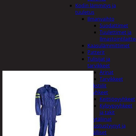
Kodin lämmitys ja
tuuletus
Ilmanvaihto
Suodattimet
Tuulettimet ja
Ilmastointilaitte
Kaasulämmittimet
Patterit
Tulisijat ja
tarvikkeet
Arinat
Tarvikkeet
Kodintekstiilit
Pyyhkeet
Keittiöpyyhkeet
Kylpypyyhkeet
ja takit
Pöytäliinat
Sisustustyynyt ja
päälliset