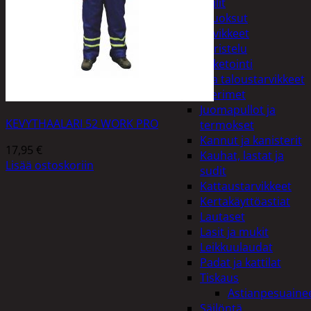
Peilit
Huonetuoksut
Juhlatarvikkeet
Koristelu
Paketointi
Keittiö ja taloustarvikkeet
Aterimet
Juomapullot ja
KEVYTHAALARI 52 WORK PRO
termokset
Kannut ja kanisterit
17,95
€
Kauhat, lastat ja
Lisää ostoskoriin
sudit
Kattaustarvikkeet
Kertakäyttöastiat
Lautaset
Lasit ja mukit
Leikkuulaudat
Padat ja kattilat
Tiskaus
Astianpesuaine
Säilöntä