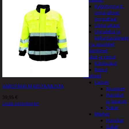
uimalelut
Kylpytynnyrit,
uima-altaat,
porealtaat
Uima-altaat
Uimalelut ja
kelluntavälineet
Vaatteet ja asusteet
Heijastimet
Laukut ja reput
Käsilaukut
Reput
Vaatteet
Lapset
VAROTAKKI M KELTA/MUSTA
Asusteet
Hanskat
39,95
€
ja lapaset
Lisää ostoskoriin
Sukat
Miehet
Hanskat
Sukat