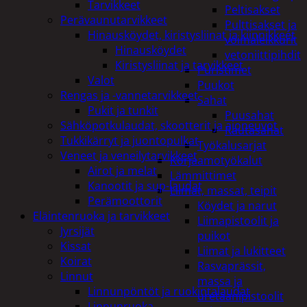
Tarvikkeet
Peltisakset
Perävaunutarvikkeet
Pulttisakset ja
Hinausköydet, kiristysliinat ja kiinnikkeet
voimaleikkurit
Hinausköydet
vetoniittipihdit
Kiristysliinat ja tarvikkeet
Puristimet
Valot
Puukot
Rengas ja -vannetarvikkeet
Sahat
Pukit ja tunkit
Puusahat
Sähköpotkulaudat, skootterit ja ajoneuvot
Rautasahat
Tukkikärryt ja juontopulkat
Työkalusarjat
Veneet ja veneilytarvikkeet
Korjaamotyökalut
Airot ja melat
Lämmittimet
Kanootit ja sup-laudat
Liimat, massat, teipit
Perämoottorit
Köydet ja narut
Eläintenruoka ja tarvikkeet
Liimapistoolit ja
Jyrsijät
puikot
Kissat
Liimat ja lukitteet
Koirat
Rasvaprässit,
Linnut
massa ja
Linnunpöntöt ja ruokintalaudat
uretaanipistoolit
Linnunruoka