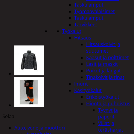
Taskulamput
Työmaavalaisimet
Taskulamput
Tarvikkeet
Työkalut
Hitsaus
Hitsauskolvit ja
suuttimet
Kaasut ja polttimet
Lasit ja maskit
Puikot ja langat
Tinakolvit ja tinat
Imurit
Käsityökalut
Erikoistyökalut
Hionta ja puhdistus
Tyynyt ja
Selaa
paperit
Viilat ja
Auto, vene ja moottori
teräsharjat