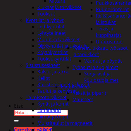
Mittarit
Puukkosahante
Kiukaat ja tarvikkeet
Puuporanterät
Tuoksut
Reikäsahanterä
Kynttilät ja lyhdyt
ja istukat
Led-kynttilät
Teräs ja
Lyhtytelineet
kuppiharjat
Muotit ja tarvikkeet
Upotusterät
Öljykynttilät ja ulkotulet
Telineet, tikkaat, työtasot
Pöytäkynttilät
ja tarvikkeet
Tuoksukynttilät
Vaunut ja pöydät
Sisustusesineet
Työasut ja suojaimet
Kalvot ja tarrat
Suojalasit ja
Kellot
kuulosuojaimet
Koriste-esineet ja kasvit
Elintarvikkeet
Taulut ja kehykset
Keksit ja piparit
Toimistotarvikkeet
Mausteet
Kynät ja kumit
Etsi:
Laminointi
Liimat ja teipit
Muistitaulut ja magneetit
Sakset
Ostoskori /
0,00
€