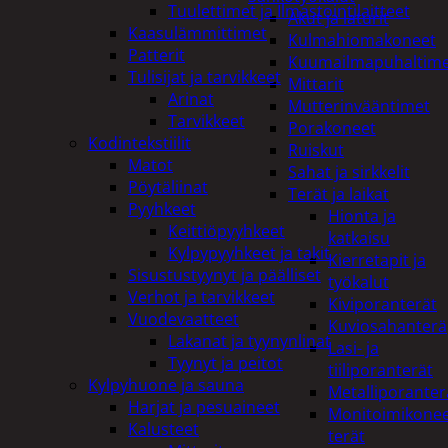
Tuulettimet ja Ilmastointilaitteet
Akut ja laturit
Kaasulämmittimet
Kulmahiomakoneet
Patterit
Kuumailmapuhaltim
Tulisijat ja tarvikkeet
Mittarit
Arinat
Mutterinvääntimet
Tarvikkeet
Porakoneet
Kodintekstiilit
Ruiskut
Matot
Sahat ja sirkkelit
Pöytäliinat
Terät ja laikat
Pyyhkeet
Hionta ja
Keittiöpyyhkeet
katkaisu
Kylpypyyhkeet ja takit
Kierretapit ja
Sisustustyynyt ja päälliset
työkalut
Verhot ja tarvikkeet
Kiviporanterät
Vuodevaatteet
Kuviosahanterä
Lakanat ja tyynynlinat
Lasi- ja
Tyynyt ja peitot
tiiliporanterät
Kylpyhuone ja sauna
Metalliporanter
Harjat ja pesuaineet
Monitoimikone
Kalusteet
terät