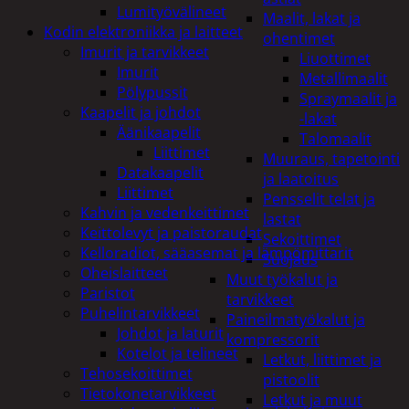
Lumityövälineet
Maalit, lakat ja
Kodin elektroniikka ja laitteet
ohentimet
Imurit ja tarvikkeet
Liuottimet
Imurit
Metallimaalit
Pölypussit
Spraymaalit ja
Kaapelit ja johdot
-lakat
Äänikaapelit
Talomaalit
Liittimet
Muuraus, tapetointi
Datakaapelit
ja laatoitus
Liittimet
Pensselit telat ja
Kahvin ja vedenkeittimet
lastat
Keittolevyt ja paistoraudat
Sekoittimet
Kelloradiot, sääasemat ja lämpömittarit
Suojaus
Oheislaitteet
Muut työkalut ja
Paristot
tarvikkeet
Puhelintarvikkeet
Paineilmatyökalut ja
Johdot ja laturit
kompressorit
Kotelot ja telineet
Letkut, liittimet ja
Tehosekoittimet
pistoolit
Tietokonetarvikkeet
Letkut ja muut