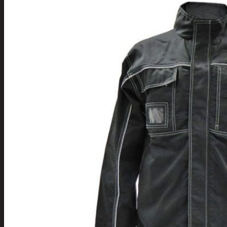
Tuotevalikoima
Poistotuotteet
Kausituotteet
Joulu
Joulu- ja kausivalot
Eläimet ja
tontut
Kyntteliköt
Valoketjut ja
kuusenvalot
Joulukoristeet
Kranssit ja
asetelmat
Tontut ja
muut
Joulutekstiilit
Paketointi
Marjastus
Talvi
Päivittäistavarat