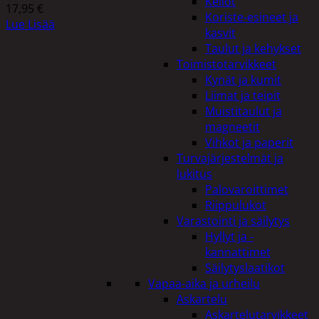
Kellot
17,95
€
Koriste-esineet ja
Lue Lisää
kasvit
Taulut ja kehykset
Toimistotarvikkeet
Kynät ja kumit
Liimat ja teipit
Muistitaulut ja
magneetit
Vihkot ja paperit
Turvajärjestelmät ja
lukitus
Palovaroittimet
Riippulukot
Varastointi ja säilytys
Hyllyt ja -
kannattimet
Säilytyslaatikot
Vapaa-aika ja urheilu
Askartelu
Askartelutarvikkeet