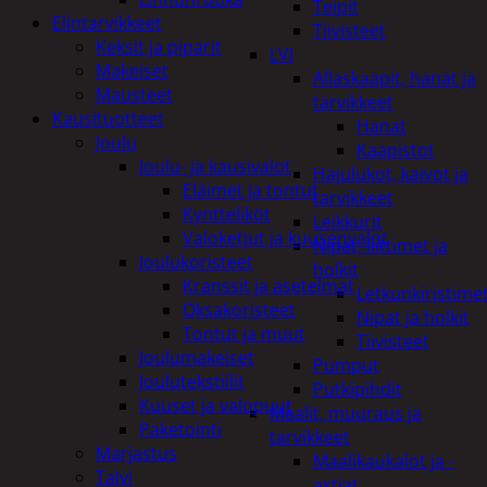
Teipit
Elintarvikkeet
Tiivisteet
Keksit ja piparit
LVI
Makeiset
Allaskaapit, hanat ja
Mausteet
tarvikkeet
Kausituotteet
Hanat
Joulu
Kaapistot
Joulu- ja kausivalot
Hajulukot, kaivot ja
Eläimet ja tontut
tarvikkeet
Kyntteliköt
Leikkurit
Valoketjut ja kuusenvalot
Nipat, liittimet ja
Joulukoristeet
holkit
Kranssit ja asetelmat
Letkunkiristime
Oksakoristeet
Nipat ja holkit
Tontut ja muut
Tiivisteet
Joulumakeiset
Pumput
Joulutekstiilit
Putkipihdit
Kuuset ja valopuut
Maalit, muuraus ja
Paketointi
tarvikkeet
Marjastus
Maalikaukalot ja -
Talvi
astiat