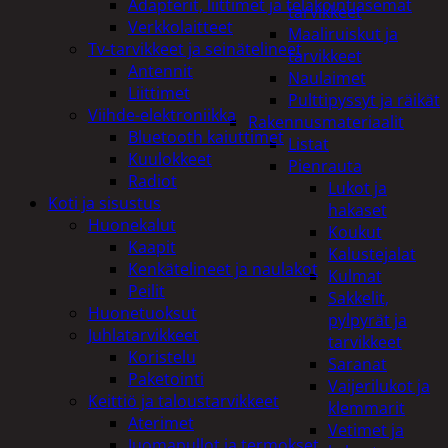
Adapterit, liittimet ja telakointiasemat
tarvikkeet
Verkkolaitteet
Maaliruiskut ja
Tv-tarvikkeet ja seinätelineet
tarvikkeet
Antennit
Naulaimet
Liittimet
Pulttipyssyt ja räikät
Viihde-elektroniikka
Rakennusmateriaalit
Bluetooth kaiuttimet
Listat
Kuulokkeet
Pienrauta
Radiot
Lukot ja
Koti ja sisustus
hakaset
Huonekalut
Koukut
Kaapit
Kalustejalat
Kenkätelineet ja naulakot
Kulmat
Peilit
Sakkelit,
Huonetuoksut
pylpyrät ja
Juhlatarvikkeet
tarvikkeet
Koristelu
Saranat
Paketointi
Vaijerilukot ja
Keittiö ja taloustarvikkeet
klemmarit
Aterimet
Vetimet ja
Juomapullot ja termokset