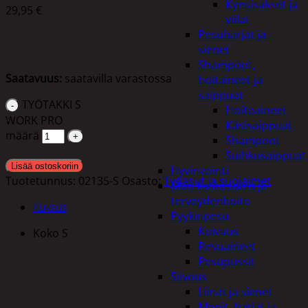
Kynsisakset ja
29,95
€
viilat
Pesuharjat ja -
sienet
Shampoot,
Saatavuus:
saatavilla varastossa
hoitaineet ja
saippuat
TYÖTAKKI S
Hoitoaineet
WORK PRO
Käsisaippuat
määrä
Shampoot
Suihkusaippuat
Lisää ostoskoriin
Hyvinvointi
Tuotetunnus:
02135-S
Osasto:
Työasut ja suojaimet
Muu kauneuden ja
terveydenhoito
Kuvaus
Pyykinpesu
Kuivaus
Koko S
Pesuaineet
Pesupussit
Siivous
Liinat ja sienet
Tutustu myös
Mopit, harjat ja