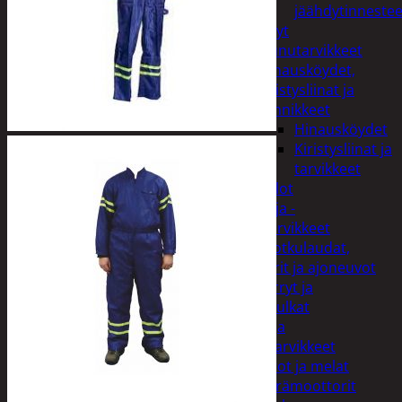
jäähdytinnestee
Öljyt
Perävaunutarvikkeet
Hinausköydet,
kiristysliinat ja
kiinnikkeet
Hinausköydet
Kiristysliinat ja
tarvikkeet
Valot
Rengas ja -
vannetarvikkeet
Sähköpotkulaudat,
skootterit ja ajoneuvot
Tukkikärryt ja
juontopulkat
Veneet ja
veneilytarvikkeet
Airot ja melat
Perämoottorit