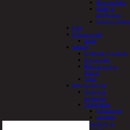
Muut sisälelut
Nuket ja
pehmolelut
Rakennuspalika
Pelit
Polkupyöräily
Lukot
Retkeily
Keittimet ja ruokailu
Kylmälaukut
Makuupussit ja
alustat
Teltat
Urheiluvälineet
Kypärät ja
suojaimet
Talviurheilu
Hiihtäminen
Jääkiekko
Vesiurheilu ja