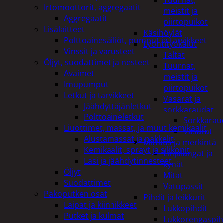
Tuurnat,
Irtomoottorit, aggregaatit
meistit ja
Aggregaatit
piirtopuikot
Lisälaitteet
Käsihöylät
Polttoainesäiliöt, pumput ja tarvikkeet
Lyöntityökalut
Vinssit ja varusteet
Taltat
Öljyt, suodattimet ja nesteet
Tuurnat,
Avaimet
meistit ja
Imupumput
piirtopuikot
Letkut ja tarvikkeet
Vasarat ja
Jäähdyttäjänletkut
sorkkaraudat
Polttoaineletkut
Sorkkarau
Liuottimet, massat, ja muut kemikaalit
Vasarat
Alustamassat ja pakkelit
Mittaus ja merkintä
Kemikaalit, sprayt ja silikonit
Linjalangat ja
Lasi ja jäähdytinnesteet
kynät
Öljyt
Mitat
Suodattimet
Vatupassit
Pakoputken osat
Pihdit ja leikkurit
Laipat ja kiinnikkeet
Lukkopihdit
Putket ja kulmat
Lukkorengaspih