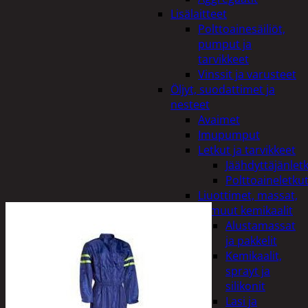
Lisälaitteet
Polttoainesäiliöt,
pumput ja
tarvikkeet
Vinssit ja varusteet
Öljyt, suodattimet ja
nesteet
Avaimet
Imupumput
Letkut ja tarvikkeet
Jäähdyttäjänlet
Polttoaineletku
Liuottimet, massat,
ja muut kemikaalit
Alustamassat
ja pakkelit
Kemikaalit,
sprayt ja
silikonit
Lasi ja