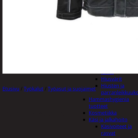
Apuvälineet
Hengityssuojaimet ja
desinfiointi
Henkilökohtainen
hygienia
Deodorantit
Hiustenhoito
Hiusharjat ja
muotoilutuotte
Hiuspinnit ja
lenkit
Hiusvärit
Hiusten ja
Etusivu
/
Työkalut
/
Työasut ja suojaimet
parranleikkuuk
Hammashygienia
tuotteet
TYÖTAKKI S WORK PRO
Kosmetiikka
Käsi ja jalkahoito
Käsivoiteet ja
rasvat