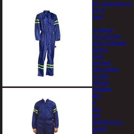
Kelloradiot, sääasemat ja
lämpömittarit
Oheislaitteet
Paristot
Puhelintarvikkeet
Johdot ja laturit
Kotelot ja telineet
Tv-tarvikkeet ja
seinätelineet
Varavirtalaitteet
Viihde-elektroniikka
Bluetooth
kaiuttimet
Kuulokkeet
Radiot
Koti ja sisustus
Huonekalut
Kaapit
Kenkätelineet ja
naulakot