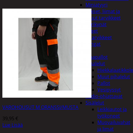
Miniatyyri
Sakset, liimat ja
muut tarvikkeet
Värikynät
Harrasteet
Käsityötarvikkeet
Langat
Lelut
Ilmapallot
Pihalelut
Hiekkalaatikkole
Muut pihalelut
Pallot
Vesipyssyt
Radio-ohjattavat
Sisälelut
VAROHOUSUT M ORANSSI/MUSTA
Leikkiautot ja
työkoneet
39,95
€
Muovailuvahat
Lue Lisää
ja limat