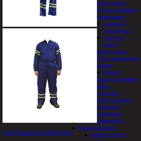
Tyynyt ja peitot
Verhot ja tarvikkeet
Vuodevaatteet
Lakanat ja
tyynynlinat
Tyynyt ja
peitot
Kylpyhuone ja sauna
Harjat ja pesuaineet
Kalusteet
Mittarit
Kiukaat ja tarvikkeet
Tuoksut
Kynttilät ja lyhdyt
Kynttilät ja lyhdyt
Led-kynttilät
Lyhtytelineet
Pöytäkynttilät
Sisustusesineet
KEVYTHAALARI 58 WORK PRO
Kalvot ja tarrat