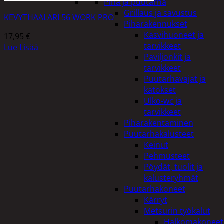
Piha ja puutarha
Grillaus ja savustus
KEVYTHAALARI 56 WORK PRO
Piharakennukset
Kasvihuoneet ja
17,95
€
tarvikkeet
Lue Lisää
Paviljonkit ja
tarvikkeet
Puutarhavajat ja
katokset
Ulko-wc ja
tarvikkeet
Piharakentaminen
Puutarhakalusteet
Keinut
Pehmusteet
Pöydät, tuolit ja
kalusteryhmät
Puutarhakoneet
Kärryt
Metsurin työkalut
Halkomakoneet