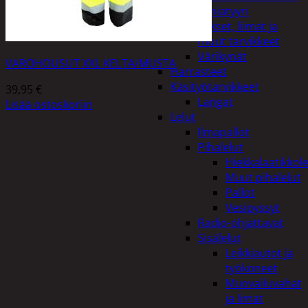
Miniatyyri
Sakset, liimat ja
muut tarvikkeet
Värikynät
VAROHOUSUT XXL KELTA/MUSTA
Harrasteet
Käsityötarvikkeet
39,95
€
Langat
Lisää ostoskoriin
Lelut
Ilmapallot
Pihalelut
Hiekkalaatikkole
Muut pihalelut
Pallot
Vesipyssyt
Radio-ohjattavat
Sisälelut
Leikkiautot ja
työkoneet
Muovailuvahat
ja limat