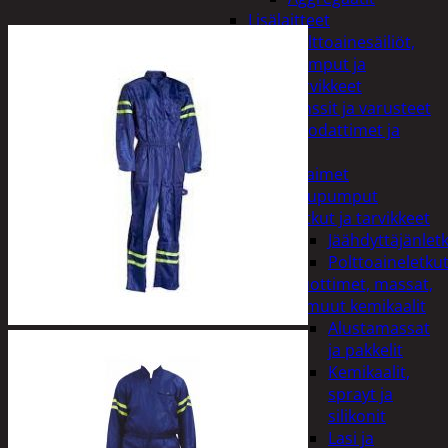
Lisälaitteet
Polttoainesäiliöt,
pumput ja
tarvikkeet
Vinssit ja varusteet
Öljyt, suodattimet ja
nesteet
Avaimet
Imupumput
Letkut ja tarvikkeet
Jäähdyttäjänlet
Polttoaineletku
Liuottimet, massat,
ja muut kemikaalit
Alustamassat
ja pakkelit
Kemikaalit,
sprayt ja
silikonit
Lasi ja