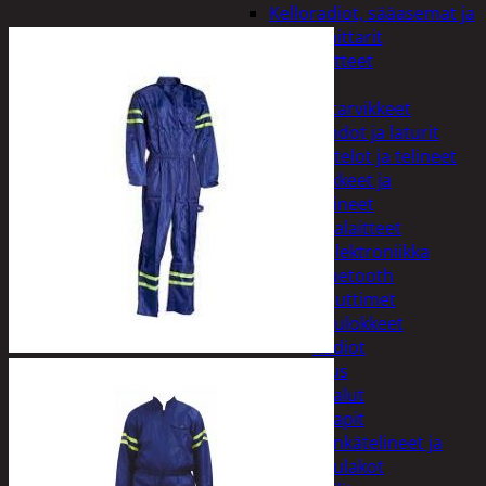
Kelloradiot, sääasemat ja
lämpömittarit
Oheislaitteet
Paristot
Puhelintarvikkeet
Johdot ja laturit
Kotelot ja telineet
Tv-tarvikkeet ja
seinätelineet
Varavirtalaitteet
Viihde-elektroniikka
Bluetooth
kaiuttimet
Kuulokkeet
Radiot
Koti ja sisustus
Huonekalut
Kaapit
Kenkätelineet ja
naulakot