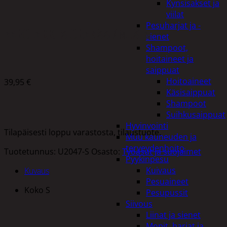
Kynsisakset ja
viilat
Pesuharjat ja -
VAROTAKKI S ORANSSI/MUSTA
sienet
Shampoot,
hoitaineet ja
saippuat
Hoitoaineet
39,95
€
Käsisaippuat
Shampoot
Suihkusaippuat
Hyvinvointi
Tilapäisesti loppu varastosta, tilaustuote.
Muu kauneuden ja
terveydenhoito
Tuotetunnus:
U2047-S
Osasto:
Työasut ja suojaimet
Pyykinpesu
Kuivaus
Kuvaus
Pesuaineet
Koko S
Pesupussit
Siivous
Liinat ja sienet
Mopit, harjat ja