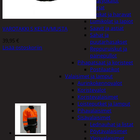
Puutarhatyökalut
Harjat
Kuokat ja haravat
Lumikolat ja lapiot
Saavit ja astiat
VAROTAKKI S KELTA/MUSTA
Sahat ja
39,95
€
puutarhasakset
Lisää ostoskoriin
Reppuruiskut ja
painepullot
Pihapatsaat ja koristeet
Postilaatikot
Valaisimet ja lamput
Aurinkokennovalot
Koristevalot
Koristevalaisimet
Loisteputket ja lamput
Pihavalaisimet
Sisävalaisimet
Lednauhat ja listat
Pöytävalaisimet
Yleisvalaisimet