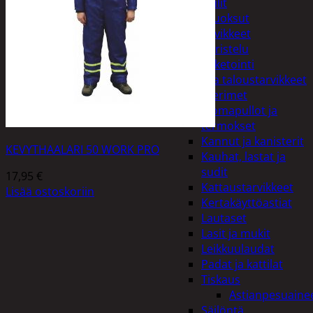
Peilit
Huonetuoksut
Juhlatarvikkeet
Koristelu
Paketointi
Keittiö ja taloustarvikkeet
Aterimet
Juomapullot ja
termokset
Kannut ja kanisterit
KEVYTHAALARI 50 WORK PRO
Kauhat, lastat ja
sudit
17,95
€
Kattaustarvikkeet
Lisää ostoskoriin
Kertakäyttöastiat
Lautaset
Lasit ja mukit
Leikkuulaudat
Padat ja kattilat
Tiskaus
Astianpesuaine
Säilöntä