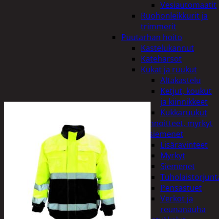
Vesiautomaatit
Ruohonleikkurit ja
trimmerit
Puutarhan hoito
Kastelukannut
Kateharsot
Kukat ja ruukut
Altakastelu
Ketjut, koukut
ja kiinnikkeet
Kukkaruukut
Lannoitteet, myrkyt
ja siemenet
Lisäravinteet
Myrkyt
Siemenet
Tuholaistorjunt
Pensastuet
Verkot ja
reunanauha