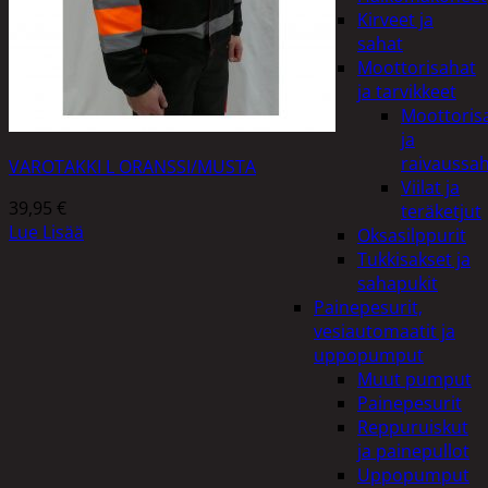
Kirveet ja
sahat
Moottorisahat
ja tarvikkeet
Moottoris
ja
raivaussa
VAROTAKKI L ORANSSI/MUSTA
Viilat ja
39,95
€
teräketjut
Lue Lisää
Oksasilppurit
Tukkisakset ja
sahapukit
Painepesurit,
vesiautomaatit ja
uppopumput
Muut pumput
Painepesurit
Reppuruiskut
ja painepullot
Uppopumput