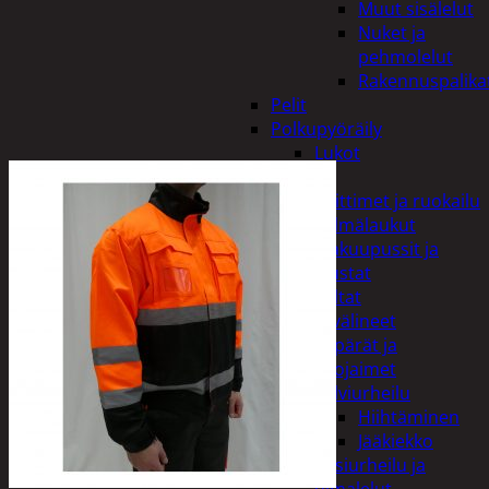
Muut sisälelut
Nuket ja
pehmolelut
Rakennuspalika
Pelit
Polkupyöräily
Lukot
Retkeily
Keittimet ja ruokailu
Kylmälaukut
Makuupussit ja
alustat
Teltat
Urheiluvälineet
Kypärät ja
suojaimet
Talviurheilu
Hiihtäminen
Jääkiekko
Vesiurheilu ja