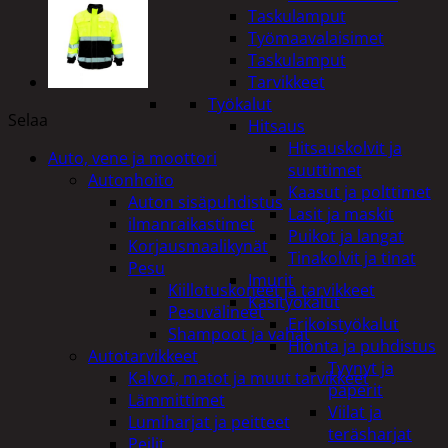
Taskulamput
Työmaavalaisimet
Taskulamput
Tarvikkeet
Työkalut
Selaa
Hitsaus
Hitsauskolvit ja
Auto, vene ja moottori
suuttimet
Autonhoito
Kaasut ja polttimet
Auton sisäpuhdistus
Lasit ja maskit
ilmanraikastimet
Puikot ja langat
Korjausmaalikynät
Tinakolvit ja tinat
Pesu
Imurit
Kiillotuskoneet ja tarvikkeet
Käsityökalut
Pesuvälineet
Erikoistyökalut
Shampoot ja vahat
Hionta ja puhdistus
Autotarvikkeet
Tyynyt ja
Kalvot, matot ja muut tarvikkeet
paperit
Lämmittimet
Viilat ja
Lumiharjat ja peitteet
teräsharjat
Peilit