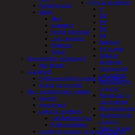
Hylsyt ja vääntimet
Pyyhkijänsulat
1"
Sähkö
1/2"
Akut
1/4"
invertterit
3/4"
Johdot ja liittimet
3/8
Lisä ja työvalot
Adapterit
Polttimot
Kärkisarjat
Tulpat
Räikät ja
Irtomoottorit, aggregaatit
vääntimet
Aggregaatit
Iskumeisselit
Lisälaitteet
Jakoavaimet
Polttoainesäiliöt, pumput ja tarvikkeet
Kiintoavaimet
Vinssit ja varusteet
ja -sarjat
Öljyt, suodattimet ja nesteet
Kuusiokolo ja
Avaimet
torx-avaimet
Imupumput
Momenttiavaim
Letkut ja tarvikkeet
Ruuvimeisselit
Jäähdyttäjänletkut
ja -sarjat
Polttoaineletkut
Nitojat ja niitit
Liuottimet, massat, ja muut kemikaalit