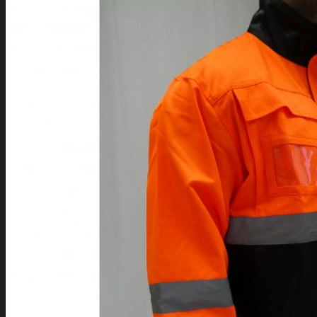
Tuotevalikoima
Poistotuotteet
Kausituotteet
Joulu
Joulu- ja kausivalot
Eläimet ja
tontut
Kyntteliköt
Valoketjut ja
kuusenvalot
Joulukoristeet
Kranssit ja
asetelmat
Tontut ja
muut
Joulutekstiilit
Paketointi
Marjastus
Talvi
Päivittäistavarat