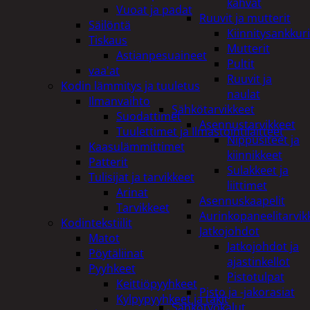
kahvat
Vuoat ja padat
Ruuvit ja mutterit
Säilöntä
Kiinnitysankkuri
Tiskaus
Mutterit
Astianpesuaineet
Pultit
vaa'at
Ruuvit ja
Kodin lämmitys ja tuuletus
naulat
Ilmanvaihto
Sähkötarvikkeet
Suodattimet
Asennustarvikkeet
Tuulettimet ja Ilmastointilaitteet
Nippusiteet ja
Kaasulämmittimet
kiinnikkeet
Patterit
Sulakkeet ja
Tulisijat ja tarvikkeet
liittimet
Arinat
Asennuskaapelit
Tarvikkeet
Aurinkopaneelitarvik
Kodintekstiilit
Jatkojohdot
Matot
Jatkojohdot ja
Pöytäliinat
ajastinkellot
Pyyhkeet
Pistotulpat
Keittiöpyyhkeet
Pisto ja -jakorasiat
Kylpypyyhkeet ja takit
Sähkötyökalut