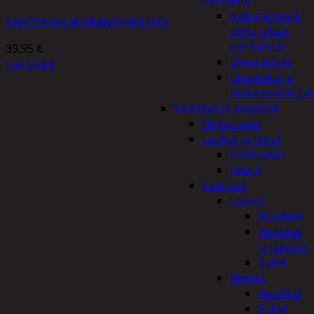
uimalelut
Kylpytynnyrit,
VAROTAKKI M ORANSSI/MUSTA
uima-altaat,
porealtaat
39,95
€
Uima-altaat
Lue Lisää
Uimalelut ja
kelluntavälineet
Vaatteet ja asusteet
Heijastimet
Laukut ja reput
Käsilaukut
Reput
Vaatteet
Lapset
Asusteet
Hanskat
ja lapaset
Sukat
Miehet
Hanskat
Sukat