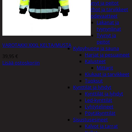
Tyynyt ja peitot
Verhot ja tarvikkeet
Vuodevaatteet
Lakanat ja
tyynynlinat
Tyynyt ja
peitot
VAROTAKKI XXXL KELTA/MUSTA
Kylpyhuone ja sauna
Harjat ja pesuaineet
39,95
€
Kalusteet
Lisää ostoskoriin
Mittarit
Kiukaat ja tarvikkeet
Tuoksut
Kynttilät ja lyhdyt
Kynttilät ja lyhdyt
Led-kynttilät
Lyhtytelineet
Pöytäkynttilät
Sisustusesineet
Kalvot ja tarrat