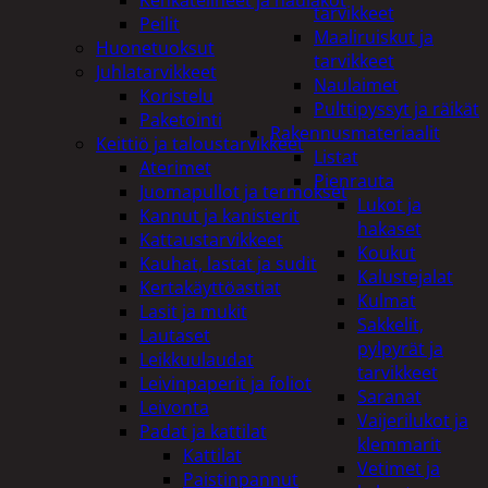
tarvikkeet
Peilit
Maaliruiskut ja
Huonetuoksut
tarvikkeet
Juhlatarvikkeet
Naulaimet
Koristelu
Pulttipyssyt ja räikät
Paketointi
Rakennusmateriaalit
Keittiö ja taloustarvikkeet
Listat
Aterimet
Pienrauta
Juomapullot ja termokset
Lukot ja
Kannut ja kanisterit
hakaset
Kattaustarvikkeet
Koukut
Kauhat, lastat ja sudit
Kalustejalat
Kertakäyttöastiat
Kulmat
Lasit ja mukit
Sakkelit,
Lautaset
pylpyrät ja
Leikkuulaudat
tarvikkeet
Leivinpaperit ja foliot
Saranat
Leivonta
Vaijerilukot ja
Padat ja kattilat
klemmarit
Kattilat
Vetimet ja
Paistinpannut