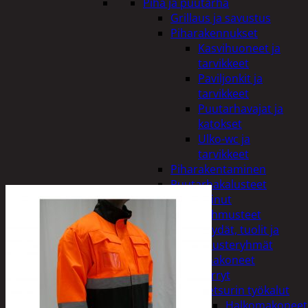
Piha ja puutarha
Grillaus ja savustus
Piharakennukset
Kasvihuoneet ja
tarvikkeet
Paviljonkit ja
tarvikkeet
Puutarhavajat ja
katokset
Ulko-wc ja
tarvikkeet
Piharakentaminen
Puutarhakalusteet
Keinut
Pehmusteet
Pöydät, tuolit ja
kalusteryhmät
Puutarhakoneet
Kärryt
Metsurin työkalut
Halkomakoneet