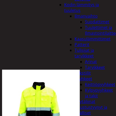
Kodin lämmitys ja
tuuletus
Ilmanvaihto
Suodattimet
Tuulettimet ja
Ilmastointilaitte
Kaasulämmittimet
Patterit
Tulisijat ja
tarvikkeet
Arinat
Tarvikkeet
Kodintekstiilit
Pyyhkeet
Keittiöpyyhkeet
Kylpypyyhkeet
ja takit
Pöytäliinat
Sisustustyynyt ja
päälliset