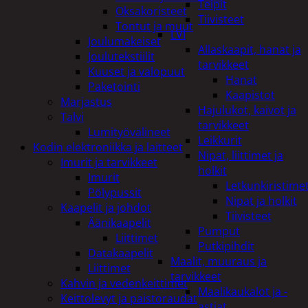
Teipit
Oksakoristeet
Tiivisteet
Tontut ja muut
LVI
Joulumakeiset
Allaskaapit, hanat ja
Joulutekstiilit
tarvikkeet
Kuuset ja valopuut
Hanat
Paketointi
Kaapistot
Marjastus
Hajulukot, kaivot ja
Talvi
tarvikkeet
Lumityövälineet
Leikkurit
Kodin elektroniikka ja laitteet
Nipat, liittimet ja
Imurit ja tarvikkeet
holkit
Imurit
Letkunkiristime
Pölypussit
Nipat ja holkit
Kaapelit ja johdot
Tiivisteet
Äänikaapelit
Pumput
Liittimet
Putkipihdit
Datakaapelit
Maalit, muuraus ja
Liittimet
tarvikkeet
Kahvin ja vedenkeittimet
Maalikaukalot ja -
Keittolevyt ja paistoraudat
astiat