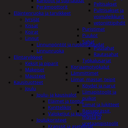
Kanootit ja sup-laudat
Peltisakset
Perämoottorit
Pulttisakset ja
Eläintenruoka ja tarvikkeet
voimaleikkurit
Jyrsijät
vetoniittipihdit
Kissat
Puristimet
Koirat
Puukot
Linnut
Sahat
Linnunpöntöt ja ruokintalaudat
Puusahat
Linnunruoka
Rautasahat
Elintarvikkeet
Työkalusarjat
Keksit ja piparit
Korjaamotyökalut
Makeiset
Lämmittimet
Mausteet
Liimat, massat, teipit
Kausituotteet
Köydet ja narut
Joulu
Liimapistoolit ja
Joulu- ja kausivalot
puikot
Eläimet ja tontut
Liimat ja lukitteet
Kyntteliköt
Rasvaprässit,
Valoketjut ja kuusenvalot
massa ja
Joulukoristeet
uretaanipistoolit
Kranssit ja asetelmat