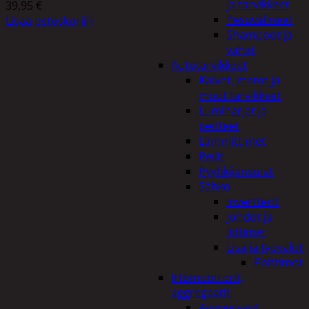
ja tarvikkeet
39,95
€
Pesuvälineet
Lisää ostoskoriin
Shampoot ja
vahat
Autotarvikkeet
Kalvot, matot ja
muut tarvikkeet
Lumiharjat ja
peitteet
Lämmittimet
Peilit
Pyyhkijänsulat
Sähkö
Invertterit
Johdot ja
liittimet
Lisä ja työvalot
Polttimot
Irtomoottorit,
aggregaatit
Aggregaatit