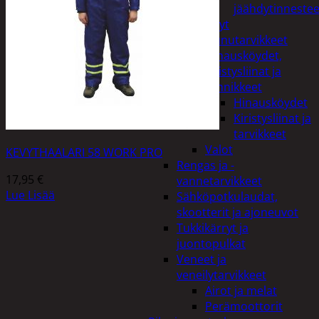
jäähdytinnestee
Öljyt
Perävaunutarvikkeet
Hinausköydet,
kiristysliinat ja
kiinnikkeet
Hinausköydet
Kiristysliinat ja
tarvikkeet
Valot
KEVYTHAALARI 58 WORK PRO
Rengas ja -
17,95
€
vannetarvikkeet
Lue Lisää
Sähköpotkulaudat,
skootterit ja ajoneuvot
Tukkikärryt ja
juontopulkat
Veneet ja
veneilytarvikkeet
Airot ja melat
Perämoottorit