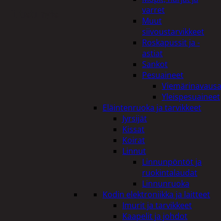
varret
Tutustu myös
Muut
siivoustarvikkeet
Roskapussit ja -
astiat
Sankot
Pesuaineet
Viemärinavausa
Yleispesuaineet
Eläintenruoka ja tarvikkeet
Jyrsijät
Kissat
Koirat
Linnut
Linnunpöntöt ja
ruokintalaudat
Linnunruoka
Kodin elektroniikka ja laitteet
Imurit ja tarvikkeet
Kaapelit ja johdot