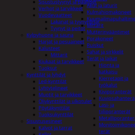
Sisustustyynyt ja päälliset
Akut ja laturit
Verhot ja tarvikkeet
Kulmahiomakoneet
Vuodevaatteet
Kuumailmapuhaltim
Lakanat ja tyynynlinat
Mittarit
Tyynyt ja peitot
Mutterinvääntimet
Kylpyhuone ja sauna
Porakoneet
Harjat ja pesuaineet
Ruiskut
Kalusteet
Sahat ja sirkkelit
Mittarit
Terät ja laikat
Kiukaat ja tarvikkeet
Hionta ja
Tuoksut
katkaisu
Kynttilät ja lyhdyt
Kierretapit ja
Led-kynttilät
työkalut
Lyhtytelineet
Kiviporanterät
Muotit ja tarvikkeet
Kuviosahanterä
Öljykynttilät ja ulkotulet
Lasi- ja
Pöytäkynttilät
tiiliporanterät
Tuoksukynttilät
Metalliporanter
Sisustusesineet
Monitoimikone
Kalvot ja tarrat
terät
Kellot