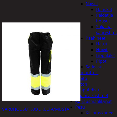
Naiset
Hanskat
Paidat ja
housut
Sukat ja
säärystim
Päähineet
Hatut
Huivit
Lippalakit
Pipot
Sadeasut
Auto, vene ja moottori
Autonhoito
Auton
sisäpuhdistus
Ilmanraikastimet
Korjausmaalikynät
Pesu
VAROHOUSUT XXXL KELTA/MUSTA
Kiillotuskoneet