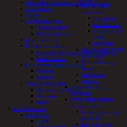
Kelloradiot, sääasemat ja lämpömittarit
Maalit, lakat ja
Oheislaitteet
ohentimet
Paristot
Liuottimet
Puhelintarvikkeet
Metallimaalit
Johdot ja laturit
Spraymaalit ja
Kotelot ja telineet
-lakat
Tehosekoittimet
Talomaalit
Tietokonetarvikkeet
Muuraus, tapetointi
Adapterit, liittimet ja telakointiasemat
ja laatoitus
Verkkolaitteet
Pensselit telat ja
Tv-tarvikkeet ja seinätelineet
lastat
Antennit
Sekoittimet
Liittimet
Suojaus
Viihde-elektroniikka
Muut työkalut ja
Bluetooth kaiuttimet
tarvikkeet
Kuulokkeet
Paineilmatyökalut ja
Radiot
kompressorit
Koti ja sisustus
Letkut, liittimet ja
Huonekalut
pistoolit
Kaapit
Letkut ja muut
Kenkätelineet ja naulakot