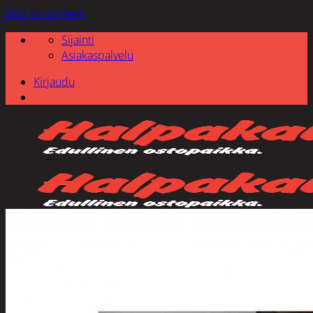
Skip to content
Sijainti
Asiakaspalvelu
Kirjaudu
Etsi: