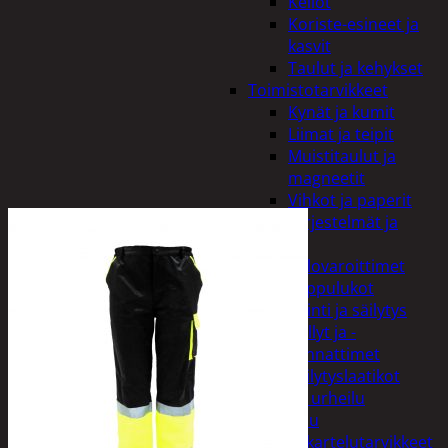
Kellot
Koriste-esineet ja
kasvit
Taulut ja kehykset
Toimistotarvikkeet
Kynät ja kumit
Liimat ja teipit
Muistitaulut ja
magneetit
Vihkot ja paperit
Turvajärjestelmät ja
lukitus
Palovaroittimet
Riippulukot
Varastointi ja säilytys
Hyllyt ja -
kannattimet
Säilytyslaatikot
Vapaa-aika ja urheilu
Askartelu
Askartelutarvikkeet