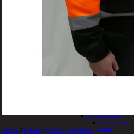
Apuvälineet
Hengityssuojaimet ja
desinfiointi
Henkilökohtainen
hygienia
Deodorantit
Hiustenhoito
Hiusharjat ja
muotoilutuotte
Hiuspinnit ja
lenkit
Hiusvärit
Hiusten ja
parranleikkuuk
Hammashygienia
tuotteet
Kosmetiikka
Käsi ja jalkahoito
Käsivoiteet ja
rasvat
Etusivu
/
Työkalut
/
Työasut ja suojaimet