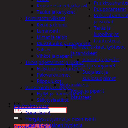
Puukkosahante
Koriste-esineet ja kasvit
Puuporanterät
Taulut ja kehykset
Reikäsahanterä
Toimistotarvikkeet
ja istukat
Kynät ja kumit
Teräs ja
Laminointi
kuppiharjat
Liimat ja teipit
Upotusterät
Muistitaulut ja magneetit
Telineet, tikkaat, työtasot
Sakset
ja tarvikkeet
Vihkot ja paperit
Vaunut ja pöydät
Turvajärjestelmät ja lukitus
Työasut ja suojaimet
Hälyttimet ja kamerat
Suojalasit ja
Palovaroittimet
kuulosuojaimet
Riippulukot
Elintarvikkeet
Varastointi ja säilytys
Keksit ja piparit
Hyllyt ja -kannattimet
Mausteet
Säilytyslaatikot
Etsi:
Päivittäistavarat
Apuvälineet
Hengityssuojaimet ja desinfiointi
Henkilökohtainen hygienia
Ostoskori /
0,00
€