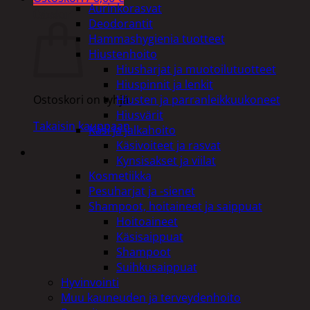
Aurinkorasvat
Ostoskori
Deodorantit
Hammashygienia tuotteet
Hiustenhoito
Hiusharjat ja muotoilutuotteet
Hiuspinnit ja lenkit
Hiusten ja parranleikkuukoneet
Ostoskori on tyhjä.
Hiusvärit
Takaisin kauppaan
Käsi ja jalkahoito
Käsivoiteet ja rasvat
Kynsisakset ja viilat
Kosmetiikka
Pesuharjat ja -sienet
Shampoot, hoitaineet ja saippuat
Hoitoaineet
Käsisaippuat
Shampoot
Suihkusaippuat
Hyvinvointi
Muu kauneuden ja terveydenhoito