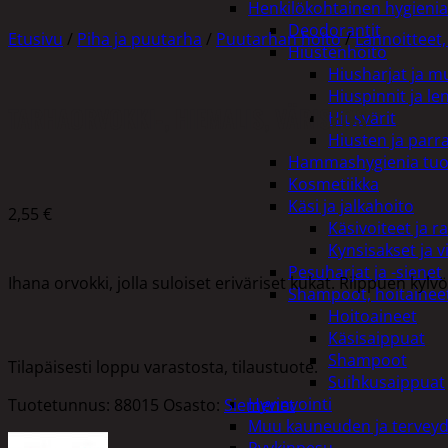
Henkilökohtainen hygienia
Deodorantit
Etusivu
/
Piha ja puutarha
/
Puutarhan hoito
/
Lannoitteet,
Hiustenhoito
Hiusharjat ja m
Hiuspinnit ja len
TARHAORVOKKI-, HIEMALIS, VÄRISEOS
Hiusvärit
Hiusten ja parr
Hammashygienia tuo
Kosmetiikka
Käsi ja jalkahoito
2,55
€
Käsivoiteet ja r
Kynsisakset ja vi
Pesuharjat ja -sienet
Ihana orvokki, jolla suloiset eriväriset kukat. Riippuen ky
Shampoot, hoitaineet
Hoitoaineet
Käsisaippuat
Shampoot
Tilapäisesti loppu varastosta, tilaustuote.
Suihkusaippuat
Hyvinvointi
Tuotetunnus:
88015
Osasto:
Siemenet
Muu kauneuden ja tervey