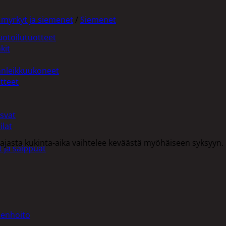
 myrkyt ja siemenet
/
Siemenet
uotoilutuotteet
kit
anleikkuukoneet
tteet
asvat
ilat
lvöajasta kukinta-aika vaihtelee keväästä myöhäiseen syksyyn
 ja saippuat
denhoito