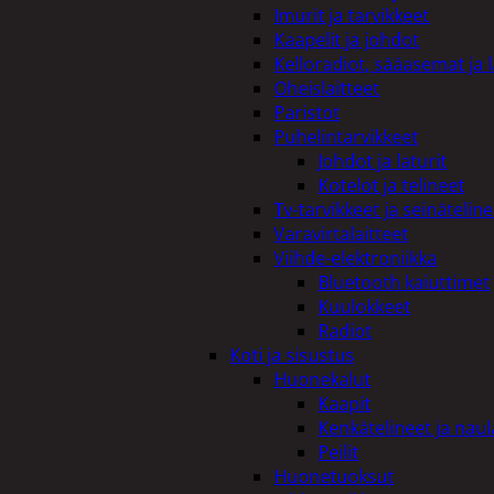
Imurit ja tarvikkeet
Kaapelit ja johdot
Kelloradiot, sääasemat ja 
Oheislaitteet
Paristot
Puhelintarvikkeet
Johdot ja laturit
Kotelot ja telineet
Tv-tarvikkeet ja seinäteline
Varavirtalaitteet
Viihde-elektroniikka
Bluetooth kaiuttimet
Kuulokkeet
Radiot
Koti ja sisustus
Huonekalut
Kaapit
Kenkätelineet ja naul
Peilit
Huonetuoksut