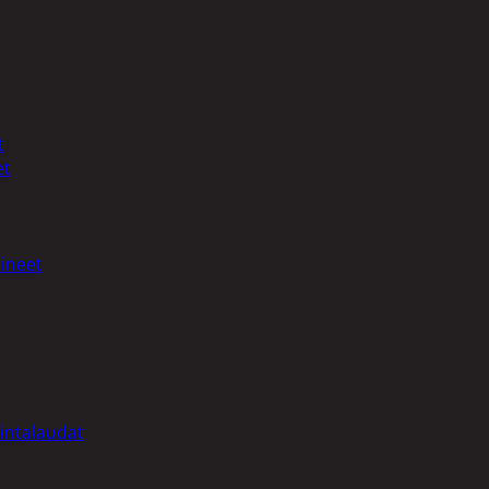
t
et
ineet
intalaudat