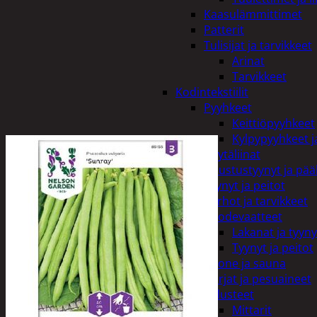
Kaasulämmittimet
Patterit
Tulisijat ja tarvikkeet
Arinat
Tarvikkeet
Kodintekstiilit
Pyyhkeet
Keittiöpyyhkeet
Kylpypyyhkeet ja
Pöytäliinat
Sisustustyynyt ja pääl
Tyynyt ja peitot
Verhot ja tarvikkeet
Vuodevaatteet
Lakanat ja tyyny
Tyynyt ja peitot
Kylpyhuone ja sauna
Harjat ja pesuaineet
Kalusteet
Mittarit