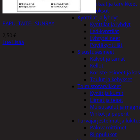
Kiukaat ja tarvikkeet
Tuoksut
Kynttilät ja lyhdyt
PAPU, TAITE-, SUNRAY
Kynttilät ja lyhdyt
Led-kynttilät
2,50
€
Lyhtytelineet
Lue Lisää
Pöytäkynttilät
Sisustusesineet
Kalvot ja tarrat
Kellot
Koriste-esineet ja kas
Taulut ja kehykset
Toimistotarvikkeet
Kynät ja kumit
Liimat ja teipit
Muistitaulut ja magne
Vihkot ja paperit
Turvajärjestelmät ja lukitu
Palovaroittimet
Riippulukot