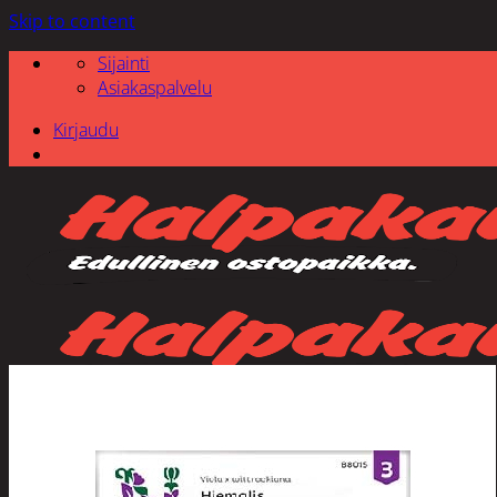
Skip to content
Sijainti
Asiakaspalvelu
Kirjaudu
Etsi: