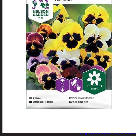
Tuotevalikoima
Poistotuotteet
Kausituotteet
Joulu
Joulu- ja kausivalot
Eläimet ja tontu
Kyntteliköt
Valoketjut ja k
Joulukoristeet
Kranssit ja ase
Tontut ja muut
Joulutekstiilit
Paketointi
Marjastus
Talvi
Päivittäistavarat
Apuvälineet
Hengityssuojaimet ja desin