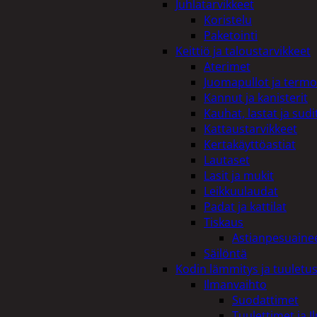
Juhlatarvikkeet
Koristelu
Paketointi
Keittiö ja taloustarvikkeet
Aterimet
Juomapullot ja termo
Kannut ja kanisterit
Kauhat, lastat ja sudi
Kattaustarvikkeet
Kertakäyttöastiat
Lautaset
Lasit ja mukit
Leikkuulaudat
Padat ja kattilat
Tiskaus
Astianpesuaine
Säilöntä
Kodin lämmitys ja tuuletu
Ilmanvaihto
Suodattimet
Tuulettimet ja I