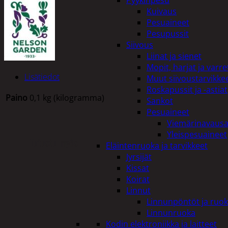
Pyykinpesu
Kuivaus
Pesuaineet
Pesupussit
Siivous
Liinat ja sienet
Mopit, harjat ja varre
Lisätiedot
Muut siivoustarvikke
Roskapussit ja -astiat
Paino
0,1 kg (kilogramma)
Sankot
Pesuaineet
Viemärinavausa
Yleispesuaineet
Tutustu myös
Eläintenruoka ja tarvikkeet
Jyrsijät
Kissat
Koirat
Linnut
Linnunpöntöt ja ruok
Linnunruoka
Kodin elektroniikka ja laitteet