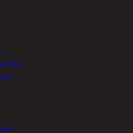
t
uusenvalot
telmat
fiointi