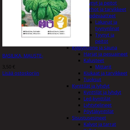
Tyynyt ja peitot
Verhot ja tarvikkeet
Vuodevaatteet
Lakanat ja
tyynynlinat
Tyynyt ja
peitot
Kylpyhuone ja sauna
Harjat ja pesuaineet
BASILIKA, MAUSTE-
Kalusteet
3,50
€
Mittarit
Lisää ostoskoriin
Kiukaat ja tarvikkeet
Tuoksut
Kynttilät ja lyhdyt
Kynttilät ja lyhdyt
Led-kynttilät
Lyhtytelineet
Pöytäkynttilät
Sisustusesineet
Kalvot ja tarrat