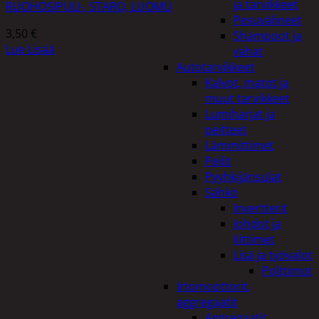
ja tarvikkeet
RUOHOSIPULI-, STARO, LUOMU
Pesuvälineet
3,50
€
Shampoot ja
Lue Lisää
vahat
Autotarvikkeet
Kalvot, matot ja
muut tarvikkeet
Lumiharjat ja
peitteet
Lämmittimet
Peilit
Pyyhkijänsulat
Sähkö
Invertterit
Johdot ja
liittimet
Lisä ja työvalot
Polttimot
Irtomoottorit,
aggregaatit
Aggregaatit