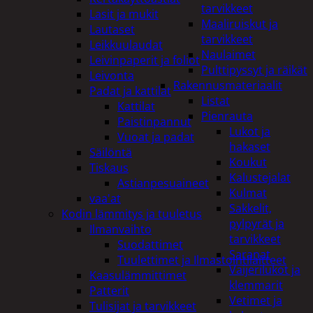
tarvikkeet
Lasit ja mukit
Maaliruiskut ja
Lautaset
tarvikkeet
Leikkuulaudat
Naulaimet
Leivinpaperit ja foliot
Pulttipyssyt ja räikät
Leivonta
Rakennusmateriaalit
Padat ja kattilat
Listat
Kattilat
Pienrauta
Paistinpannut
Lukot ja
Vuoat ja padat
hakaset
Säilöntä
Koukut
Tiskaus
Kalustejalat
Astianpesuaineet
Kulmat
vaa'at
Sakkelit,
Kodin lämmitys ja tuuletus
pylpyrät ja
Ilmanvaihto
tarvikkeet
Suodattimet
Saranat
Tuulettimet ja Ilmastointilaitteet
Vaijerilukot ja
Kaasulämmittimet
klemmarit
Patterit
Vetimet ja
Tulisijat ja tarvikkeet