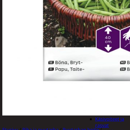
Apuvälineet
Hengityssuojaimet ja
desinfiointi
Henkilökohtainen
hygienia
Deodorantit
Hiustenhoito
Hiusharjat ja
muotoilutuotte
Hiuspinnit ja
lenkit
Hiusvärit
Hiusten ja
parranleikkuuk
Hammashygienia
tuotteet
Kosmetiikka
Käsi ja jalkahoito
Käsivoiteet ja
rasvat
Etusivu
/
Piha ja puutarha
/
Puutarhan hoito
/