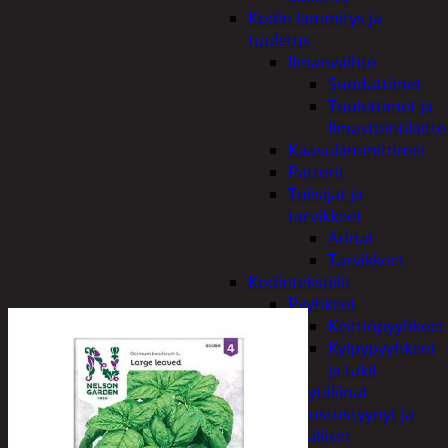
Kodin lämmitys ja
tuuletus
Ilmanvaihto
Suodattimet
Tuulettimet ja
Ilmastointilaitte
Kaasulämmittimet
Patterit
Tulisijat ja
tarvikkeet
Arinat
Tarvikkeet
Kodintekstiilit
Pyyhkeet
Keittiöpyyhkeet
Kylpypyyhkeet
ja takit
Pöytäliinat
Sisustustyynyt ja
päälliset