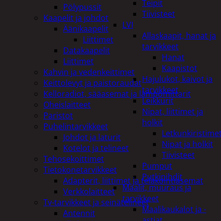
Teipit
Pölypussit
Tiivisteet
Kaapelit ja johdot
LVI
Äänikaapelit
Allaskaapit, hanat ja
Liittimet
tarvikkeet
Datakaapelit
Hanat
Liittimet
Kaapistot
Kahvin ja vedenkeittimet
Hajulukot, kaivot ja
Keittolevyt ja paistoraudat
tarvikkeet
Kelloradiot, sääasemat ja lämpömittarit
Leikkurit
Oheislaitteet
Nipat, liittimet ja
Paristot
holkit
Puhelintarvikkeet
Letkunkiristime
Johdot ja laturit
Nipat ja holkit
Kotelot ja telineet
Tiivisteet
Tehosekoittimet
Pumput
Tietokonetarvikkeet
Putkipihdit
Adapterit, liittimet ja telakointiasemat
Maalit, muuraus ja
Verkkolaitteet
tarvikkeet
Tv-tarvikkeet ja seinätelineet
Maalikaukalot ja -
Antennit
astiat