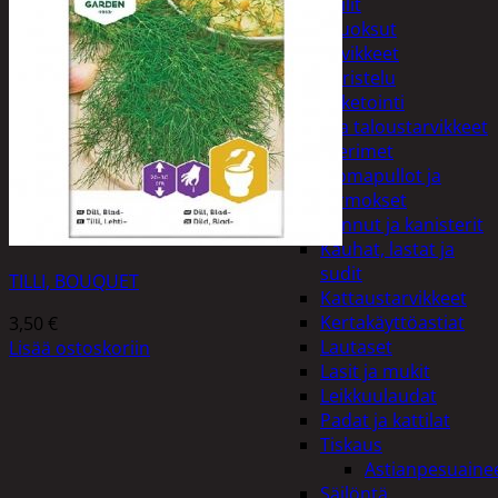
Peilit
Huonetuoksut
Juhlatarvikkeet
Koristelu
Paketointi
Keittiö ja taloustarvikkeet
Aterimet
Juomapullot ja
termokset
Kannut ja kanisterit
Kauhat, lastat ja
sudit
TILLI, BOUQUET
Kattaustarvikkeet
Kertakäyttöastiat
3,50
€
Lautaset
Lisää ostoskoriin
Lasit ja mukit
Leikkuulaudat
Padat ja kattilat
Tiskaus
Astianpesuaine
Säilöntä