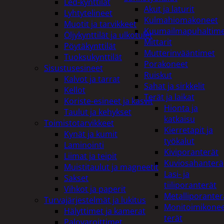
Led-kynttilät
Akut ja laturit
Lyhtytelineet
Kulmahiomakoneet
Muotit ja tarvikkeet
Kuumailmapuhaltim
Öljykynttilät ja ulkotulet
Mittarit
Pöytäkynttilät
Mutterinvääntimet
Tuoksukynttilät
Porakoneet
Sisustusesineet
Ruiskut
Kalvot ja tarrat
Sahat ja sirkkelit
Kellot
Terät ja laikat
Koriste-esineet ja kasvit
Hionta ja
Taulut ja kehykset
katkaisu
Toimistotarvikkeet
Kierretapit ja
Kynät ja kumit
työkalut
Laminointi
Kiviporanterät
Liimat ja teipit
Kuviosahanterä
Muistitaulut ja magneetit
Lasi- ja
Sakset
tiiliporanterät
Vihkot ja paperit
Metalliporanter
Turvajärjestelmät ja lukitus
Monitoimikone
Hälyttimet ja kamerat
terät
Palovaroittimet