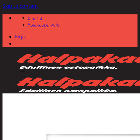
Skip to content
Sijainti
Asiakaspalvelu
Kirjaudu
Etsi: