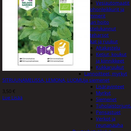
Vesiautomaatit
Ruohonleikkurit ja
trimmerit
Puutarhan hoito
Kastelukannut
Kateharsot
Kukat ja ruukut
Altakastelu
Ketjut, koukut
ja kiinnikkeet
Kukkaruukut
Lannoitteet, myrkyt
SITRUUNAMELISSA, LEMONA, LUOMU
ja siemenet
Lisäravinteet
3,50
€
Myrkyt
Lue Lisää
Siemenet
Tuholaistorjunt
Pensastuet
Verkot ja
reunanauha