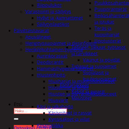
Puukkosahante
Riippulukot
Puuporanterät
Varastointi ja säilytys
Reikäsahanterä
Hyllyt ja -kannattimet
ja istukat
Säilytyslaatikot
Teräs ja
Päivittäistavarat
kuppiharjat
Apuvälineet
Upotusterät
Hengityssuojaimet ja desinfiointi
Telineet, tikkaat, työtasot
Henkilökohtainen hygienia
ja tarvikkeet
Aurinkorasvat
Vaunut ja pöydät
Deodorantit
Työasut ja suojaimet
Hammashygienia tuotteet
Suojalasit ja
Hiustenhoito
kuulosuojaimet
Hiusharjat ja muotoilutuotteet
Elintarvikkeet
Hiuspinnit ja lenkit
Keksit ja piparit
Hiusten ja parranleikkuukoneet
Mausteet
Hiusvärit
Etsi:
Käsi ja jalkahoito
Käsivoiteet ja rasvat
Kynsisakset ja viilat
Kosmetiikka
Ostoskori /
0,00
€