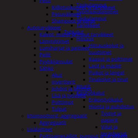
Pesu
Taskulamput
Kiillotuskoneet ja tarvikkeet
Työmaavalaisimet
Pesuvälineet
Taskulamput
Shampoot ja vahat
Tarvikkeet
Autotarvikkeet
Työkalut
Kalvot, matot ja muut tarvikkeet
Hitsaus
Lämmittimet
Hitsauskolvit ja
Lumiharjat ja peitteet
suuttimet
Peilit
Kaasut ja polttimet
Pyyhkijänsulat
Lasit ja maskit
Sähkö
Puikot ja langat
Akut
Tinakolvit ja tinat
invertterit
Imurit
Johdot ja liittimet
Käsityökalut
Lisä ja työvalot
Erikoistyökalut
Polttimot
Hionta ja puhdistus
Tulpat
Tyynyt ja
Irtomoottorit, aggregaatit
paperit
Aggregaatit
Viilat ja
Lisälaitteet
teräsharjat
Polttoainesäiliöt, pumput ja tarvikkeet