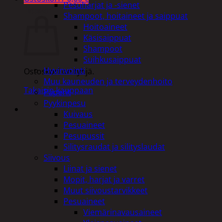
Pesuharjat ja -sienet
Ostoskori
Shampoot, hoitaineet ja saippuat
Hoitoaineet
Käsisaippuat
Shampoot
Suihkusaippuat
Hyvinvointi
Ostoskori on tyhjä.
Muu kauneuden ja terveydenhoito
Takaisin kauppaan
Paperit
Pyykinpesu
Kuivaus
Pesuaineet
Pesupussit
Silitysraudat ja silityslaudat
Siivous
Liinat ja sienet
Mopit, harjat ja varret
Muut siivoustarvikkeet
Pesuaineet
Viemärinavausaineet