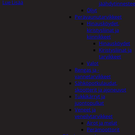
Lue Lisää
jäähdytinnestee
Öljyt
Perävaunutarvikkeet
Hinausköydet,
kiristysliinat ja
kiinnikkeet
Hinausköydet
Kiristysliinat ja
tarvikkeet
Valot
Rengas ja -
vannetarvikkeet
Sähköpotkulaudat,
skootterit ja ajoneuvot
Tukkikärryt ja
juontopulkat
Veneet ja
veneilytarvikkeet
Airot ja melat
Perämoottorit