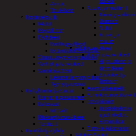
kahvat
Arinat
Ruuvit ja mutterit
Tarvikkeet
Kiinnitysankkuri
Kodintekstiilit
Mutterit
Matot
Pultit
Pöytäliinat
Ruuvit ja
Pyyhkeet
naulat
Keittiöpyyhkeet
Sähkötarvikkeet
Kylpypyyhkeet ja takit
Asennustarvikkeet
Sisustustyynyt ja päälliset
Nippusiteet ja
Verhot ja tarvikkeet
kiinnikkeet
Vuodevaatteet
Sulakkeet ja
Lakanat ja tyynynlinat
liittimet
Tyynyt ja peitot
Asennuskaapelit
Kylpyhuone ja sauna
Aurinkopaneelitarvik
Harjat ja pesuaineet
Jatkojohdot
Kalusteet
Jatkojohdot ja
Mittarit
ajastinkellot
Kiukaat ja tarvikkeet
Pistotulpat
Tuoksut
Pisto ja -jakorasiat
Kynttilät ja lyhdyt
Sähkötyökalut