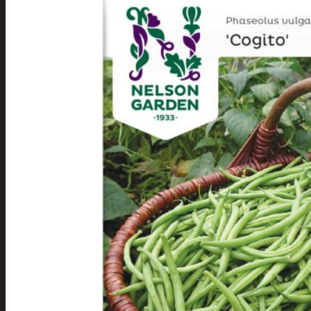
Tuotevalikoima
Poistotuotteet
Kausituotteet
Joulu
Joulu- ja kausivalot
Eläimet ja
tontut
Kyntteliköt
Valoketjut ja
kuusenvalot
Joulukoristeet
Kranssit ja
asetelmat
Tontut ja
muut
Joulutekstiilit
Paketointi
Marjastus
Talvi
Päivittäistavarat