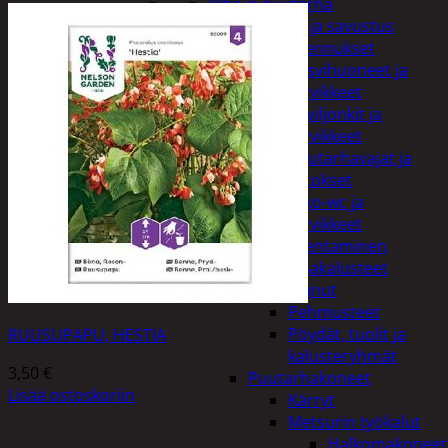
Piha ja puutarha
Grillaus ja savustus
Piharakennukset
Kasvihuoneet ja
tarvikkeet
Paviljonkit ja
tarvikkeet
Puutarhavajat ja
katokset
Ulko-wc ja
tarvikkeet
Piharakentaminen
Puutarhakalusteet
Keinut
Pehmusteet
Pöydät, tuolit ja
RUUSUPAPU, HESTIA
kalusteryhmät
3,50
€
Puutarhakoneet
Lisää ostoskoriin
Kärryt
Metsurin työkalut
Halkomakoneet