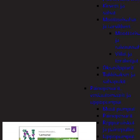
Kirveet ja
sahat
Moottorisahat
ja tarvikkeet
Moottoris
ja
raivaussa
Viilat ja
teräketjut
Oksasilppurit
Tukkisakset ja
sahapukit
Painepesurit,
vesiautomaatit ja
uppopumput
Muut pumput
Painepesurit
Reppuruiskut
ja painepullot
Uppopumput