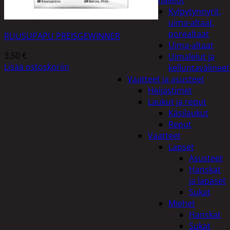
uimalelut
Kylpytynnyrit,
uima-altaat,
porealtaat
RUUSUPAPU PREISGEWINNER
Uima-altaat
3,50
€
Uimalelut ja
Lisää ostoskoriin
kelluntavälineet
Vaatteet ja asusteet
Heijastimet
Laukut ja reput
Käsilaukut
Reput
Vaatteet
Lapset
Asusteet
Hanskat
ja lapaset
Sukat
Miehet
Hanskat
Sukat