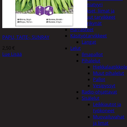
Miniatyyri
Sakset, liimat ja
muut tarvikkeet
Värikynät
Harrasteet
Käsityötarvikkeet
PAPU, TAITE-, SUNRAY
Langat
2,50
€
Lelut
Lue Lisää
Ilmapallot
Pihalelut
Hiekkalaatikkole
Muut pihalelut
Pallot
Vesipyssyt
Radio-ohjattavat
Sisälelut
Leikkiautot ja
työkoneet
Muovailuvahat
ja limat