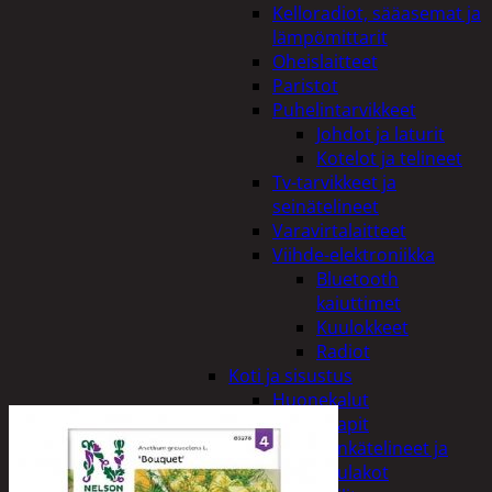
Kelloradiot, sääasemat ja
lämpömittarit
Oheislaitteet
Paristot
Puhelintarvikkeet
Johdot ja laturit
Kotelot ja telineet
Tv-tarvikkeet ja
seinätelineet
Varavirtalaitteet
Viihde-elektroniikka
Bluetooth
kaiuttimet
Kuulokkeet
Radiot
Koti ja sisustus
Huonekalut
Kaapit
Kenkätelineet ja
naulakot