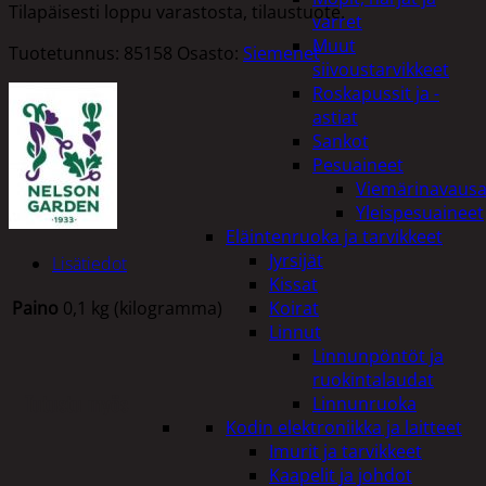
Tilapäisesti loppu varastosta, tilaustuote.
varret
Muut
Tuotetunnus:
85158
Osasto:
Siemenet
siivoustarvikkeet
Roskapussit ja -
astiat
Sankot
Pesuaineet
Viemärinavausa
Yleispesuaineet
Eläintenruoka ja tarvikkeet
Jyrsijät
Lisätiedot
Kissat
Paino
0,1 kg (kilogramma)
Koirat
Linnut
Linnunpöntöt ja
ruokintalaudat
Tutustu myös
Linnunruoka
Kodin elektroniikka ja laitteet
Imurit ja tarvikkeet
Kaapelit ja johdot