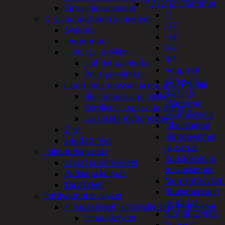
Hylsyt ja vääntimet
Vinssit ja varusteet
1"
Öljyt, suodattimet ja nesteet
1/2"
Avaimet
1/4"
Imupumput
3/4"
Letkut ja tarvikkeet
3/8
Jäähdyttäjänletkut
Adapterit
Polttoaineletkut
Kärkisarjat
Liuottimet, massat, ja muut kemikaalit
Räikät ja
Alustamassat ja pakkelit
vääntimet
Kemikaalit, sprayt ja silikonit
Iskumeisselit
Lasi ja jäähdytinnesteet
Jakoavaimet
Öljyt
Kiintoavaimet
Suodattimet
ja -sarjat
Pakoputken osat
Kuusiokolo ja
Laipat ja kiinnikkeet
torx-avaimet
Putket ja kulmat
Momenttiavaim
Tarvikkeet
Ruuvimeisselit
Perävaunutarvikkeet
ja -sarjat
Hinausköydet, kiristysliinat ja kiinnikkeet
Nitojat ja niitit
Hinausköydet