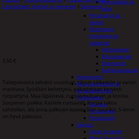
Kynsisakset ja
Lannoitteet, myrkyt ja siemenet
/
Siemenet
viilat
Pesuharjat ja -
sienet
PAPU, TAITE-, COGITO
Shampoot,
hoitaineet ja
saippuat
Hoitoaineet
Käsisaippuat
3,50
€
Shampoot
Suihkusaippuat
Hyvinvointi
Taitepavuista selvästi suosituin, täysin säikeetön ja varsin
Muu kauneuden ja
maistuva. Syödään keitettynä, pakastetaan kevyesti
terveydenhoito
ryöpättynä. Maa läpäisevä, runsasmultainen ja kostea.
Pyykinpesu
Suojainen paikka. Kastele runsaasti. Korjaa satoa
Kuivaus
vähitellen, älä anna palkojen kasvaa liian suuriksi, 5-6mm
Pesuaineet
on hyvä paksuus.
Pesupussit
Siivous
Liinat ja sienet
Mopit, harjat ja