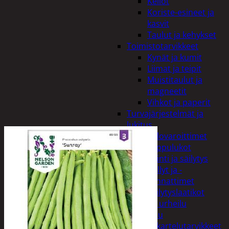
Kellot
Koriste-esineet ja
kasvit
Taulut ja kehykset
Toimistotarvikkeet
Kynät ja kumit
Liimat ja teipit
Muistitaulut ja
magneetit
Vihkot ja paperit
Turvajärjestelmät ja
lukitus
Palovaroittimet
Riippulukot
Varastointi ja säilytys
Hyllyt ja -
kannattimet
Säilytyslaatikot
Vapaa-aika ja urheilu
Askartelu
Askartelutarvikkeet