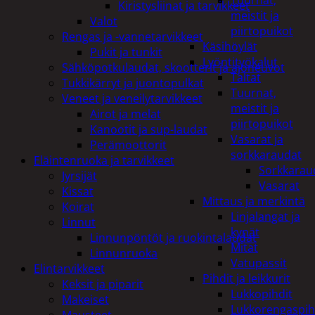
Tuurnat,
Kiristysliinat ja tarvikkeet
meistit ja
Valot
piirtopuikot
Rengas ja -vannetarvikkeet
Käsihöylät
Pukit ja tunkit
Lyöntityökalut
Sähköpotkulaudat, skootterit ja ajoneuvot
Taltat
Tukkikärryt ja juontopulkat
Tuurnat,
Veneet ja veneilytarvikkeet
meistit ja
Airot ja melat
piirtopuikot
Kanootit ja sup-laudat
Vasarat ja
Perämoottorit
sorkkaraudat
Eläintenruoka ja tarvikkeet
Sorkkarau
Jyrsijät
Vasarat
Kissat
Mittaus ja merkintä
Koirat
Linjalangat ja
Linnut
kynät
Linnunpöntöt ja ruokintalaudat
Mitat
Linnunruoka
Vatupassit
Elintarvikkeet
Pihdit ja leikkurit
Keksit ja piparit
Lukkopihdit
Makeiset
Lukkorengaspih
Mausteet