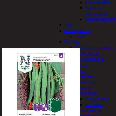
Muut sisälelut
Nuket ja
pehmolelut
Rakennuspalika
Pelit
Polkupyöräily
Lukot
Retkeily
Keittimet ja ruokailu
Kylmälaukut
Makuupussit ja
alustat
Teltat
Urheiluvälineet
Kypärät ja
suojaimet
Talviurheilu
Hiihtäminen
Jääkiekko
Vesiurheilu ja