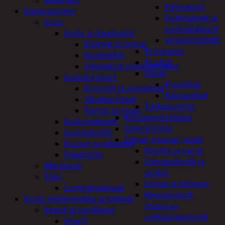
Peltisakset
Kausituotteet
Pulttisakset ja
Joulu
voimaleikkurit
Joulu- ja kausivalot
vetoniittipihdit
Eläimet ja tontut
Puristimet
Kyntteliköt
Puukot
Valoketjut ja kuusenvalot
Sahat
Joulukoristeet
Puusahat
Kranssit ja asetelmat
Rautasahat
Oksakoristeet
Työkalusarjat
Tontut ja muut
Korjaamotyökalut
Joulumakeiset
Lämmittimet
Joulutekstiilit
Liimat, massat, teipit
Kuuset ja valopuut
Köydet ja narut
Paketointi
Liimapistoolit ja
Marjastus
puikot
Talvi
Liimat ja lukitteet
Lumityövälineet
Rasvaprässit,
Kodin elektroniikka ja laitteet
massa ja
Imurit ja tarvikkeet
uretaanipistoolit
Imurit