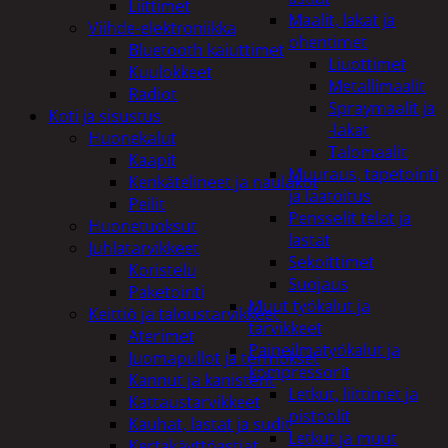
Liittimet
Maalit, lakat ja
Viihde-elektroniikka
ohentimet
Bluetooth kaiuttimet
Liuottimet
Kuulokkeet
Metallimaalit
Radiot
Spraymaalit ja
Koti ja sisustus
-lakat
Huonekalut
Talomaalit
Kaapit
Muuraus, tapetointi
Kenkätelineet ja naulakot
ja laatoitus
Peilit
Pensselit telat ja
Huonetuoksut
lastat
Juhlatarvikkeet
Sekoittimet
Koristelu
Suojaus
Paketointi
Muut työkalut ja
Keittiö ja taloustarvikkeet
tarvikkeet
Aterimet
Paineilmatyökalut ja
Juomapullot ja termokset
kompressorit
Kannut ja kanisterit
Letkut, liittimet ja
Kattaustarvikkeet
pistoolit
Kauhat, lastat ja sudit
Letkut ja muut
Kertakäyttöastiat