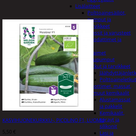
Lisälaitteet
Polttoainesäiliöt,
pumput ja
tarvikkeet
Vinssit ja varusteet
Öljyt, suodattimet ja
nesteet
Avaimet
Imupumput
Letkut ja tarvikkeet
Jäähdyttäjänlet
Polttoaineletku
Liuottimet, massat,
ja muut kemikaalit
Alustamassat
ja pakkelit
Kemikaalit,
sprayt ja
KASVIHUONEKURKKU-, PICOLINO F1, LUOMU
silikonit
5,50
€
Lasi ja