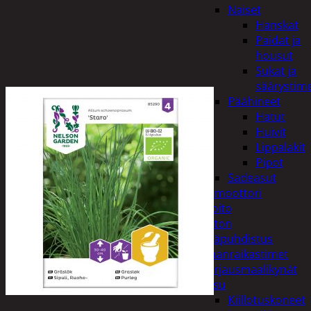
Naiset
Hanskat
Paidat ja
housut
Sukat ja
säärystim
Päähineet
Hatut
Huivit
Lippalakit
Pipot
Sadeasut
Auto, vene ja moottori
Autonhoito
Auton
sisäpuhdistus
Ilmanraikastimet
Korjausmaalikynät
Pesu
Kiillotuskoneet