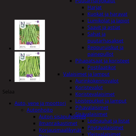
Puutarhatyökalut
Harjat
Kuokat ja haravat
Lumikolat ja lapiot
Saavit ja astiat
Sahat ja
puutarhasakset
Reppuruiskut ja
painepullot
Pihapatsaat ja koristeet
Postilaatikot
Valaisimet ja lamput
Aurinkokennovalot
Koristevalot
Selaa
Koristevalaisimet
Loisteputket ja lamput
Auto, vene ja moottori
Pihavalaisimet
Autonhoito
Sisävalaisimet
Auton sisäpuhdistus
Lednauhat ja listat
ilmanraikastimet
Pöytävalaisimet
Korjausmaalikynät
Yleisvalaisimet