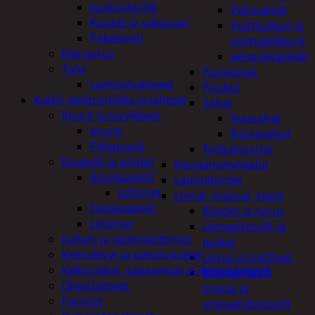
Joulutekstiilit
Peltisakset
Kuuset ja valopuut
Pulttisakset ja
Paketointi
voimaleikkurit
Marjastus
vetoniittipihdit
Talvi
Puristimet
Lumityövälineet
Puukot
Kodin elektroniikka ja laitteet
Sahat
Imurit ja tarvikkeet
Puusahat
Imurit
Rautasahat
Pölypussit
Työkalusarjat
Kaapelit ja johdot
Korjaamotyökalut
Äänikaapelit
Lämmittimet
Liittimet
Liimat, massat, teipit
Datakaapelit
Köydet ja narut
Liittimet
Liimapistoolit ja
Kahvin ja vedenkeittimet
puikot
Keittolevyt ja paistoraudat
Liimat ja lukitteet
Kelloradiot, sääasemat ja lämpömittarit
Rasvaprässit,
Oheislaitteet
massa ja
Paristot
uretaanipistoolit