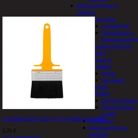
Kodin lämmitys ja
tuuletus
Ilmanvaihto
Suodattimet
Tuulettimet ja
Ilmastointilaitte
Kaasulämmittimet
Patterit
Tulisijat ja
tarvikkeet
Arinat
Tarvikkeet
Kodintekstiilit
Pyyhkeet
Keittiöpyyhkeet
Kylpypyyhkeet
ja takit
ULKOMAALISIVELLIN 1K 70×20MM KELTAINEN
Pöytäliinat
Sisustustyynyt ja
5,75
€
päälliset
Lisää ostoskoriin