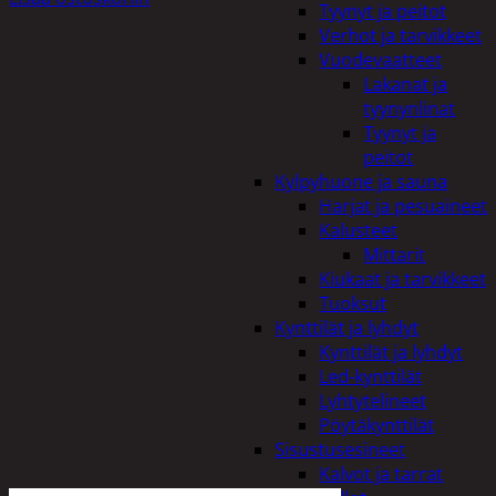
Tyynyt ja peitot
Verhot ja tarvikkeet
Vuodevaatteet
Lakanat ja
tyynynlinat
Tyynyt ja
peitot
Kylpyhuone ja sauna
Harjat ja pesuaineet
Kalusteet
Mittarit
Kiukaat ja tarvikkeet
Tuoksut
Kynttilät ja lyhdyt
Kynttilät ja lyhdyt
Led-kynttilät
Lyhtytelineet
Pöytäkynttilät
Sisustusesineet
Kalvot ja tarrat