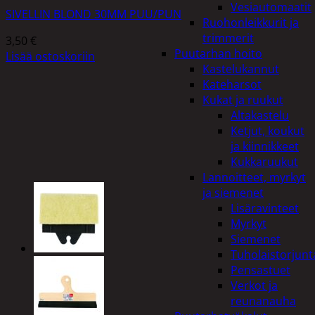
Vesiautomaatit
SIVELLIN BLOND 30MM PUU/PUN
Ruohonleikkurit ja
trimmerit
3,50
€
Puutarhan hoito
Lisää ostoskoriin
Kastelukannut
Kateharsot
Kukat ja ruukut
Altakastelu
Ketjut, koukut
ja kiinnikkeet
Kukkaruukut
Lannoitteet, myrkyt
ja siemenet
Lisäravinteet
Myrkyt
Siemenet
Tuholaistorjunt
Pensastuet
Verkot ja
reunanauha