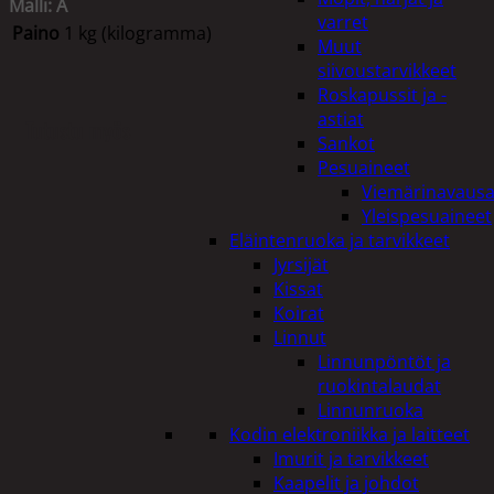
Malli: A
varret
Paino
1 kg (kilogramma)
Muut
siivoustarvikkeet
Roskapussit ja -
astiat
Tutustu myös
Sankot
Pesuaineet
Viemärinavausa
Yleispesuaineet
Eläintenruoka ja tarvikkeet
Jyrsijät
Kissat
Koirat
Linnut
Linnunpöntöt ja
ruokintalaudat
Linnunruoka
Kodin elektroniikka ja laitteet
Imurit ja tarvikkeet
Kaapelit ja johdot