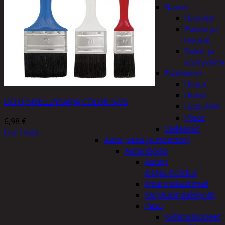
Naiset
Hanskat
Paidat ja
housut
Sukat ja
säärystim
Päähineet
Hatut
Huivit
DO IT SIVELLINSARJA COLOR 3-OS
Lippalakit
Pipot
6,98
€
Sadeasut
Lue Lisää
Auto, vene ja moottori
Autonhoito
Auton
sisäpuhdistus
Ilmanraikastimet
Korjausmaalikynät
Pesu
Kiillotuskoneet