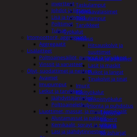
invertterit
Taskulamput
Johdot ja liittimet
Työmaavalaisimet
Lisä ja työvalot
Taskulamput
Polttimot
Tarvikkeet
Tulpat
Työkalut
Irtomoottorit, aggregaatit
Hitsaus
Aggregaatit
Hitsauskolvit ja
Lisälaitteet
suuttimet
Polttoainesäiliöt, pumput ja tarvikkeet
Kaasut ja polttimet
Vinssit ja varusteet
Lasit ja maskit
Öljyt, suodattimet ja nesteet
Puikot ja langat
Avaimet
Tinakolvit ja tinat
Imupumput
Imurit
Letkut ja tarvikkeet
Käsityökalut
Jäähdyttäjänletkut
Erikoistyökalut
Polttoaineletkut
Hionta ja puhdistus
Liuottimet, massat, ja muut kemikaalit
Tyynyt ja
Alustamassat ja pakkelit
paperit
Kemikaalit, sprayt ja silikonit
Viilat ja
Lasi ja jäähdytinnesteet
teräsharjat