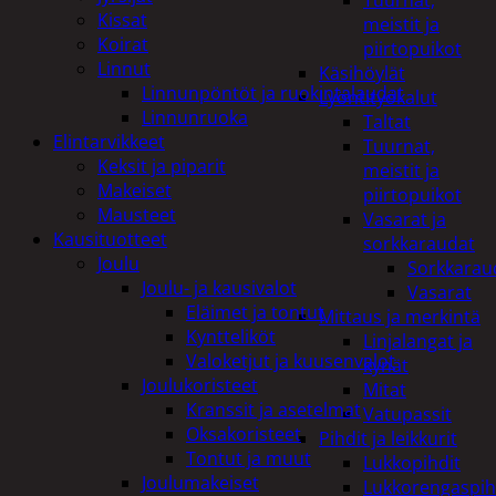
Tuurnat,
Kissat
meistit ja
Koirat
piirtopuikot
Linnut
Käsihöylät
Linnunpöntöt ja ruokintalaudat
Lyöntityökalut
Linnunruoka
Taltat
Elintarvikkeet
Tuurnat,
Keksit ja piparit
meistit ja
Makeiset
piirtopuikot
Mausteet
Vasarat ja
Kausituotteet
sorkkaraudat
Joulu
Sorkkarau
Joulu- ja kausivalot
Vasarat
Eläimet ja tontut
Mittaus ja merkintä
Kyntteliköt
Linjalangat ja
Valoketjut ja kuusenvalot
kynät
Joulukoristeet
Mitat
Kranssit ja asetelmat
Vatupassit
Oksakoristeet
Pihdit ja leikkurit
Tontut ja muut
Lukkopihdit
Joulumakeiset
Lukkorengaspih