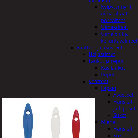
uimalelut
Kylpytynnyrit,
uima-altaat,
porealtaat
Uima-altaat
Uimalelut ja
kelluntavälineet
Vaatteet ja asusteet
Heijastimet
Laukut ja reput
Käsilaukut
Reput
Vaatteet
Lapset
Asusteet
Hanskat
ja lapaset
Sukat
Miehet
Hanskat
Sukat