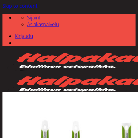
Skip to content
Sijainti
Asiakaspalvelu
Kirjaudu
Etsi: