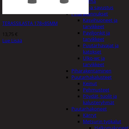
Piha ja puutarha
Grillaus ja savustus
Piharakennukset
Kasvihuoneet ja
TERASSILASTA 178×85MM
tarvikkeet
Paviljonkit ja
13,75
€
tarvikkeet
Lue Lisää
Puutarhavajat ja
katokset
Ulko-wc ja
tarvikkeet
Piharakentaminen
Puutarhakalusteet
Keinut
Pehmusteet
Pöydät, tuolit ja
kalusteryhmät
Puutarhakoneet
Kärryt
Metsurin työkalut
Halkomakoneet