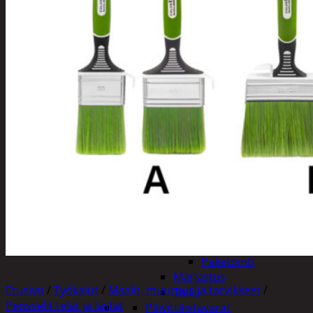
Tuotevalikoima
Poistotuotteet
Kausituotteet
Joulu
Joulu- ja kausivalot
Eläimet ja
tontut
Kyntteliköt
Valoketjut ja
kuusenvalot
Joulukoristeet
Kranssit ja
asetelmat
Tontut ja
muut
Joulutekstiilit
Paketointi
Marjastus
Etusivu
/
Työkalut
/
Maalit, muuraus ja tarvikkeet
/
Talvi
Pensselit telat ja lastat
Päivittäistavarat