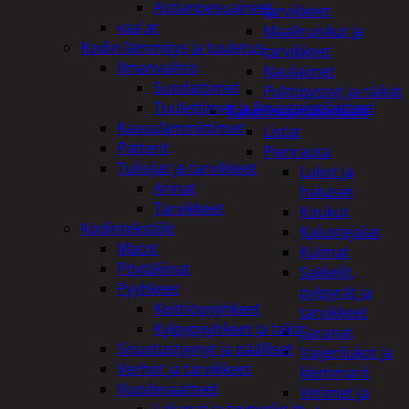
Astianpesuaineet
tarvikkeet
vaa'at
Maaliruiskut ja
Kodin lämmitys ja tuuletus
tarvikkeet
Ilmanvaihto
Naulaimet
Suodattimet
Pulttipyssyt ja räikät
Tuulettimet ja Ilmastointilaitteet
Rakennusmateriaalit
Kaasulämmittimet
Listat
Patterit
Pienrauta
Tulisijat ja tarvikkeet
Lukot ja
Arinat
hakaset
Tarvikkeet
Koukut
Kodintekstiilit
Kalustejalat
Matot
Kulmat
Pöytäliinat
Sakkelit,
Pyyhkeet
pylpyrät ja
Keittiöpyyhkeet
tarvikkeet
Kylpypyyhkeet ja takit
Saranat
Sisustustyynyt ja päälliset
Vaijerilukot ja
Verhot ja tarvikkeet
klemmarit
Vuodevaatteet
Vetimet ja
Lakanat ja tyynynlinat