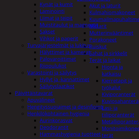
Kynät ja kumit
Akut ja laturit
Laminointi
Kulmahiomakoneet
Liimat ja teipit
Kuumailmapuhaltim
Muistitaulut ja magneetit
Mittarit
Sakset
Mutterinvääntimet
Vihkot ja paperit
Porakoneet
Turvajärjestelmät ja lukitus
Ruiskut
Hälyttimet ja kamerat
Sahat ja sirkkelit
Palovaroittimet
Terät ja laikat
Riippulukot
Hionta ja
Varastointi ja säilytys
katkaisu
Hyllyt ja -kannattimet
Kierretapit ja
Säilytyslaatikot
työkalut
Päivittäistavarat
Kiviporanterät
Apuvälineet
Kuviosahanterä
Hengityssuojaimet ja desinfiointi
Lasi- ja
Henkilökohtainen hygienia
tiiliporanterät
Aurinkorasvat
Metalliporanter
Deodorantit
Monitoimikone
Hammashygienia tuotteet
terät