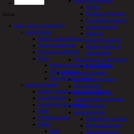
Puutarhatyökalut
Harjat
Kuokat ja haravat
Selaa
Lumikolat ja lapiot
Auto, vene ja moottori
Saavit ja astiat
Autonhoito
Sahat ja
Auton sisäpuhdistus
puutarhasakset
ilmanraikastimet
Reppuruiskut ja
Korjausmaalikynät
painepullot
Pesu
Pihapatsaat ja koristeet
Kiillotuskoneet ja tarvikkeet
Postilaatikot
Pesuvälineet
Valaisimet ja lamput
Shampoot ja vahat
Aurinkokennovalot
Autotarvikkeet
Koristevalot
Kalvot, matot ja muut tarvikkeet
Koristevalaisimet
Lämmittimet
Loisteputket ja lamput
Lumiharjat ja peitteet
Pihavalaisimet
Peilit
Sisävalaisimet
Pyyhkijänsulat
Lednauhat ja listat
Sähkö
Pöytävalaisimet
Akut
Yleisvalaisimet