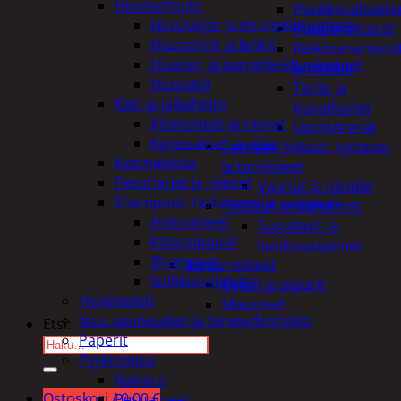
Hiustenhoito
Puukkosahante
Hiusharjat ja muotoilutuotteet
Puuporanterät
Hiuspinnit ja lenkit
Reikäsahanterä
Hiusten ja parranleikkuukoneet
ja istukat
Hiusvärit
Teräs ja
Käsi ja jalkahoito
kuppiharjat
Käsivoiteet ja rasvat
Upotusterät
Kynsisakset ja viilat
Telineet, tikkaat, työtasot
Kosmetiikka
ja tarvikkeet
Pesuharjat ja -sienet
Vaunut ja pöydät
Shampoot, hoitaineet ja saippuat
Työasut ja suojaimet
Hoitoaineet
Suojalasit ja
Käsisaippuat
kuulosuojaimet
Shampoot
Elintarvikkeet
Suihkusaippuat
Keksit ja piparit
Hyvinvointi
Mausteet
Muu kauneuden ja terveydenhoito
Etsi:
Paperit
Pyykinpesu
Kuivaus
Ostoskori /
0,00
€
Pesuaineet