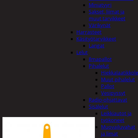
Miniatyyri
Sakset, liimat ja
muut tarvikkeet
Värikynät
Harrasteet
Käsityötarvikkeet
Langat
Lelut
Ilmapallot
Pihalelut
Hiekkalaatikkole
Muut pihalelut
Pallot
Vesipyssyt
Radio-ohjattavat
Sisälelut
Leikkiautot ja
työkoneet
Muovailuvahat
ja limat