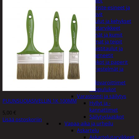
Kellot
Koriste-esineet ja
kasvit
Taulut ja kehykset
Toimistotarvikkeet
Kynät ja kumit
Liimat ja teipit
Muistitaulut ja
magneetit
Vihkot ja paperit
Turvajärjestelmät ja
lukitus
Palovaroittimet
Riippulukot
Varastointi ja säilytys
PUUNSUOJASIVELLIN 1K 100MM
Hyllyt ja -
kannattimet
5,00
€
Säilytyslaatikot
Lisää ostoskoriin
Vapaa-aika ja urheilu
Askartelu
Askartelutarvikkeet