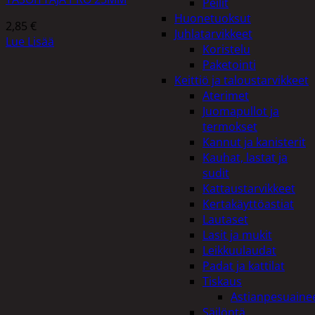
Peilit
Huonetuoksut
2,85
€
Juhlatarvikkeet
Lue Lisää
Koristelu
Paketointi
Keittiö ja taloustarvikkeet
Aterimet
Juomapullot ja
termokset
Kannut ja kanisterit
Kauhat, lastat ja
sudit
Kattaustarvikkeet
Kertakäyttöastiat
Lautaset
Lasit ja mukit
Leikkuulaudat
Padat ja kattilat
Tiskaus
Astianpesuaine
Säilöntä