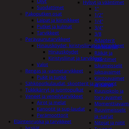
Öljyt
Hylsyt ja vääntimet
Suodattimet
1"
Pakoputken osat
1/2"
Laipat ja kiinnikkeet
1/4"
Putket ja kulmat
3/4"
Tarvikkeet
3/8
Perävaunutarvikkeet
Adapterit
Hinausköydet, kiristysliinat ja kiinnikkeet
Kärkisarjat
Hinausköydet
Räikät ja
Kiristysliinat ja tarvikkeet
vääntimet
Valot
Iskumeisselit
Rengas ja -vannetarvikkeet
Jakoavaimet
Pukit ja tunkit
Kiintoavaimet
Sähköpotkulaudat, skootterit ja ajoneuvot
ja -sarjat
Tukkikärryt ja juontopulkat
Kuusiokolo ja
Veneet ja veneilytarvikkeet
torx-avaimet
Airot ja melat
Momenttiavaim
Kanootit ja sup-laudat
Ruuvimeisselit
Perämoottorit
ja -sarjat
Eläintenruoka ja tarvikkeet
Nitojat ja niitit
Jyrsijät