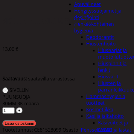
Apuvälineet
Hengityssuojaimet ja
desinfiointi
SIVELLIN PUUNSUOJA 80MM 3K
Henkilökohtainen
hygienia
Deodorantit
Hiustenhoito
13,00
€
Hiusharjat ja
muotoilutuotte
Hiuspinnit ja
lenkit
Hiusvärit
Saatavuus:
saatavilla varastossa
Hiusten ja
parranleikkuuk
SIVELLIN
Hammashygienia
PUUNSUOJA
tuotteet
80MM 3K määrä
Kosmetiikka
Käsi ja jalkahoito
Käsivoiteet ja
Lisää ostoskoriin
rasvat
Tuotetunnus:
CE81528099
Osasto:
Pensselit telat ja lastat