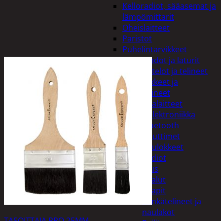
Kelloradiot, sääasemat ja
lämpömittarit
Oheislaitteet
Paristot
Puhelintarvikkeet
Johdot ja laturit
Kotelot ja telineet
Tv-tarvikkeet ja
seinätelineet
Varavirtalaitteet
Viihde-elektroniikka
Bluetooth
kaiuttimet
Kuulokkeet
Radiot
Koti ja sisustus
Huonekalut
Kaapit
Kenkätelineet ja
naulakot
TASOITTAJA PRO 25MM