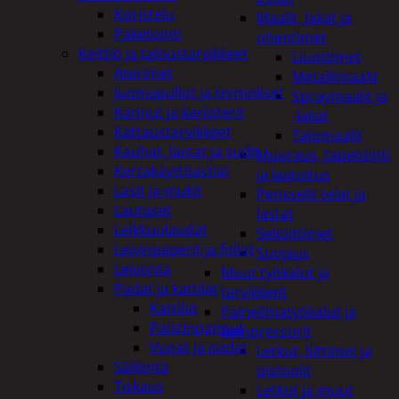
Koristelu
Maalit, lakat ja
Paketointi
ohentimet
Keittiö ja taloustarvikkeet
Liuottimet
Aterimet
Metallimaalit
Juomapullot ja termokset
Spraymaalit ja
Kannut ja kanisterit
-lakat
Kattaustarvikkeet
Talomaalit
Kauhat, lastat ja sudit
Muuraus, tapetointi
Kertakäyttöastiat
ja laatoitus
Lasit ja mukit
Pensselit telat ja
Lautaset
lastat
Leikkuulaudat
Sekoittimet
Leivinpaperit ja foliot
Suojaus
Leivonta
Muut työkalut ja
Padat ja kattilat
tarvikkeet
Kattilat
Paineilmatyökalut ja
Paistinpannut
kompressorit
Vuoat ja padat
Letkut, liittimet ja
Säilöntä
pistoolit
Tiskaus
Letkut ja muut