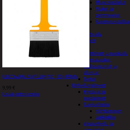
Muut sisälelut
Nuket ja
pehmolelut
Rakennuspalika
Pelit
Polkupyöräily
Lukot
Retkeily
Keittimet ja ruokailu
Kylmälaukut
Makuupussit ja
alustat
ULKOMAALISIVELLIN 1K 120×35MM
Teltat
Urheiluvälineet
9,99
€
Kypärät ja
Lisää ostoskoriin
suojaimet
Talviurheilu
Hiihtäminen
Jääkiekko
Vesiurheilu ja