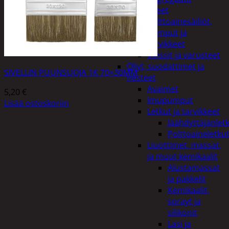
Lisälaitteet
Polttoainesäiliöt,
pumput ja
tarvikkeet
Vinssit ja varusteet
Öljyt, suodattimet ja
SIVELLIN PUUNSUOJA 1K 70×30MM
nesteet
Avaimet
5,20
€
Imupumput
Lisää ostoskoriin
Letkut ja tarvikkeet
Jäähdyttäjänlet
Polttoaineletku
Liuottimet, massat,
ja muut kemikaalit
Alustamassat
ja pakkelit
Kemikaalit,
sprayt ja
silikonit
Lasi ja