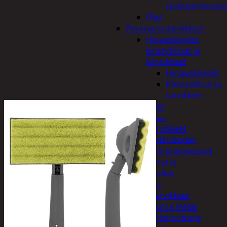
jäähdytinnestee
Öljyt
Perävaunutarvikkeet
Hinausköydet,
kiristysliinat ja
kiinnikkeet
Hinausköydet
Kiristysliinat ja
tarvikkeet
Valot
Rengas ja -
vannetarvikkeet
Sähköpotkulaudat,
skootterit ja ajoneuvot
Tukkikärryt ja
juontopulkat
Veneet ja
veneilytarvikkeet
Airot ja melat
Perämoottorit