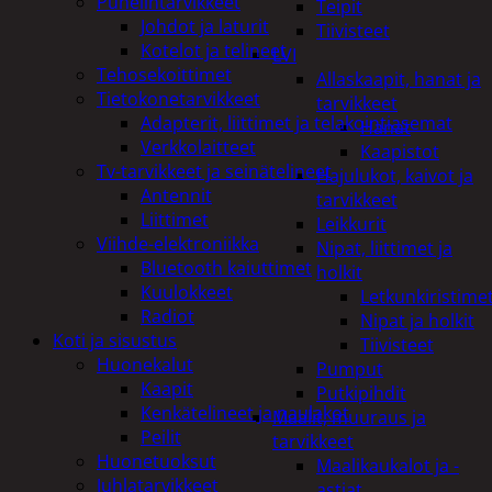
Puhelintarvikkeet
Teipit
Johdot ja laturit
Tiivisteet
Kotelot ja telineet
LVI
Tehosekoittimet
Allaskaapit, hanat ja
Tietokonetarvikkeet
tarvikkeet
Adapterit, liittimet ja telakointiasemat
Hanat
Verkkolaitteet
Kaapistot
Tv-tarvikkeet ja seinätelineet
Hajulukot, kaivot ja
Antennit
tarvikkeet
Liittimet
Leikkurit
Viihde-elektroniikka
Nipat, liittimet ja
Bluetooth kaiuttimet
holkit
Kuulokkeet
Letkunkiristime
Radiot
Nipat ja holkit
Koti ja sisustus
Tiivisteet
Huonekalut
Pumput
Kaapit
Putkipihdit
Kenkätelineet ja naulakot
Maalit, muuraus ja
Peilit
tarvikkeet
Huonetuoksut
Maalikaukalot ja -
Juhlatarvikkeet
astiat