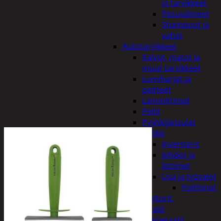
ja tarvikkeet
Pesuvälineet
Shampoot ja
vahat
Autotarvikkeet
Kalvot, matot ja
muut tarvikkeet
Lumiharjat ja
peitteet
Lämmittimet
Peilit
Pyyhkijänsulat
Sähkö
Invertterit
Johdot ja
liittimet
Lisä ja työvalot
Polttimot
Irtomoottorit,
aggregaatit
Aggregaatit