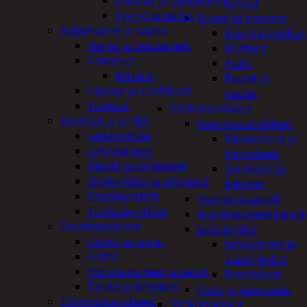
kahvat
Tyynyt ja peitot
Ruuvit ja mutterit
Kylpyhuone ja sauna
Kiinnitysankkuri
Harjat ja pesuaineet
Mutterit
Kalusteet
Pultit
Mittarit
Ruuvit ja
Kiukaat ja tarvikkeet
naulat
Tuoksut
Sähkötarvikkeet
Kynttilät ja lyhdyt
Asennustarvikkeet
Led-kynttilät
Nippusiteet ja
Lyhtytelineet
kiinnikkeet
Muotit ja tarvikkeet
Sulakkeet ja
Öljykynttilät ja ulkotulet
liittimet
Pöytäkynttilät
Asennuskaapelit
Tuoksukynttilät
Aurinkopaneelitarvik
Sisustusesineet
Jatkojohdot
Kalvot ja tarrat
Jatkojohdot ja
Kellot
ajastinkellot
Koriste-esineet ja kasvit
Pistotulpat
Taulut ja kehykset
Pisto ja -jakorasiat
Toimistotarvikkeet
Sähkötyökalut