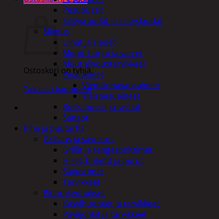
Ostoskori
Pesupussit
Silitysraudat ja silityslaudat
Siivous
Liinat ja sienet
Mopit, harjat ja varret
Muut siivoustarvikkeet
Ostoskori on tyhjä.
Pesuaineet
Viemärinavausaineet
Takaisin kauppaan
Yleispesuaineet
Roskapussit ja -astiat
Sangot
Piha ja puutarha
Grillaus ja savustus
Grillit ja rengaspolttimet
Hiilet, briketit ja purut
Savustimet
Tarvikkeet
Piharakennukset
Kasvihuoneet ja tarvikkeet
Paviljonkit ja tarvikkeet