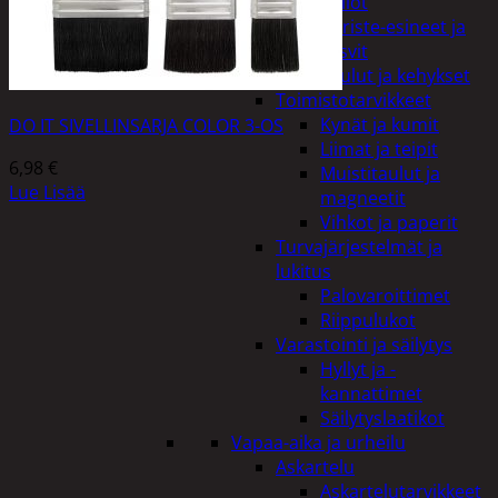
Kellot
Koriste-esineet ja
kasvit
Taulut ja kehykset
Toimistotarvikkeet
Kynät ja kumit
DO IT SIVELLINSARJA COLOR 3-OS
Liimat ja teipit
6,98
€
Muistitaulut ja
Lue Lisää
magneetit
Vihkot ja paperit
Turvajärjestelmät ja
lukitus
Palovaroittimet
Riippulukot
Varastointi ja säilytys
Hyllyt ja -
kannattimet
Säilytyslaatikot
Vapaa-aika ja urheilu
Askartelu
Askartelutarvikkeet