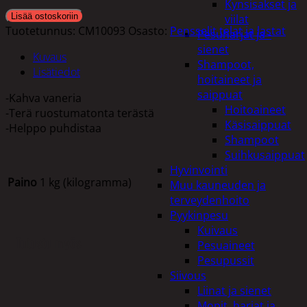
Kynsisakset ja
Lisää ostoskoriin
viilat
Tuotetunnus:
CM10093
Osasto:
Pensselit telat ja lastat
Pesuharjat ja -
sienet
Kuvaus
Shampoot,
Lisätiedot
hoitaineet ja
saippuat
-Kahva vaneria
Hoitoaineet
-Terä ruostumatonta terästä
Käsisaippuat
-Helppo puhdistaa
Shampoot
Suihkusaippuat
Hyvinvointi
Paino
1 kg (kilogramma)
Muu kauneuden ja
terveydenhoito
Pyykinpesu
Kuivaus
Tutustu myös
Pesuaineet
Pesupussit
Siivous
Liinat ja sienet
Mopit, harjat ja