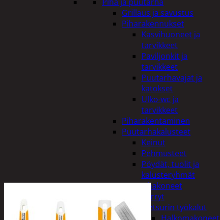
Piha ja puutarha
Grillaus ja savustus
Piharakennukset
Kasvihuoneet ja
tarvikkeet
Paviljonkit ja
tarvikkeet
Puutarhavajat ja
katokset
Ulko-wc ja
tarvikkeet
Piharakentaminen
Puutarhakalusteet
Keinut
Pehmusteet
Pöydät, tuolit ja
kalusteryhmät
Puutarhakoneet
Kärryt
Metsurin työkalut
Halkomakoneet