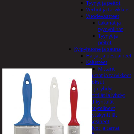
Tyynyt ja peitot
Verhot ja tarvikkeet
Vuodevaatteet
Lakanat ja
tyynynlinat
Tyynyt ja
peitot
Kylpyhuone ja sauna
Harjat ja pesuaineet
Kalusteet
Mittarit
Kiukaat ja tarvikkeet
Tuoksut
Kynttilät ja lyhdyt
Kynttilät ja lyhdyt
Led-kynttilät
Lyhtytelineet
Pöytäkynttilät
Sisustusesineet
Kalvot ja tarrat