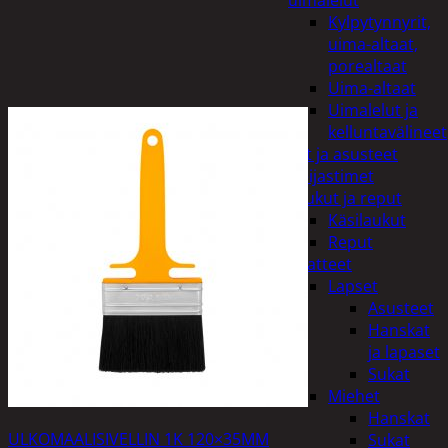
uimalelut
Kylpytynnyrit,
uima-altaat,
porealtaat
Uima-altaat
Uimalelut ja
kelluntavälineet
Vaatteet ja asusteet
Heijastimet
Laukut ja reput
Käsilaukut
Reput
Vaatteet
Lapset
Asusteet
Hanskat
ja lapaset
Sukat
Miehet
Hanskat
ULKOMAALISIVELLIN 1K 120×35MM
Sukat