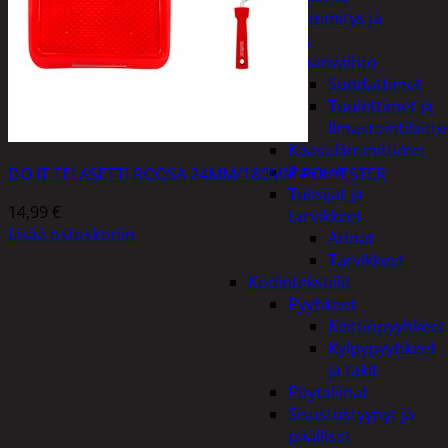
Kodin lämmitys ja
tuuletus
Ilmanvaihto
Suodattimet
Tuulettimet ja
Ilmastointilaitte
Kaasulämmittimet
Patterit
DO IT TELASETTI ROOSA 24MM/180MM POLYESTER
Tulisijat ja
14,99
€
tarvikkeet
Lisää ostoskoriin
Arinat
Tarvikkeet
Kodintekstiilit
Pyyhkeet
Keittiöpyyhkeet
Kylpypyyhkeet
ja takit
Pöytäliinat
Sisustustyynyt ja
päälliset