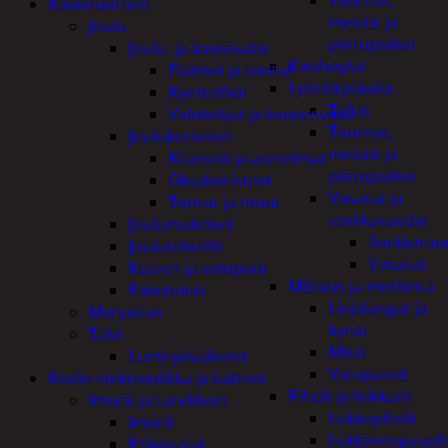
Tuurnat,
Kausituotteet
meistit ja
Joulu
piirtopuikot
Joulu- ja kausivalot
Käsihöylät
Eläimet ja tontut
Lyöntityökalut
Kyntteliköt
Taltat
Valoketjut ja kuusenvalot
Tuurnat,
Joulukoristeet
meistit ja
Kranssit ja asetelmat
piirtopuikot
Oksakoristeet
Vasarat ja
Tontut ja muut
sorkkaraudat
Joulumakeiset
Sorkkarau
Joulutekstiilit
Vasarat
Kuuset ja valopuut
Mittaus ja merkintä
Paketointi
Linjalangat ja
Marjastus
kynät
Talvi
Mitat
Lumityövälineet
Vatupassit
Kodin elektroniikka ja laitteet
Pihdit ja leikkurit
Imurit ja tarvikkeet
Lukkopihdit
Imurit
Lukkorengaspih
Pölypussit