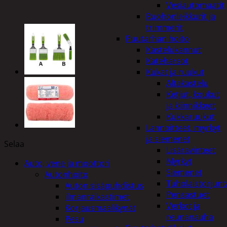
Vesiautomaatit
Ruohonleikkurit ja
trimmerit
Puutarhan hoito
Kastelukannut
Kateharsot
Kukat ja ruukut
Altakastelu
Ketjut, koukut
ja kiinnikkeet
Kukkaruukut
Lannoitteet, myrkyt
ja siemenet
Selaa
Lisäravinteet
Myrkyt
Auto, vene ja moottori
Siemenet
Autonhoito
Tuholaistorjunt
Auton sisäpuhdistus
Pensastuet
ilmanraikastimet
Verkot ja
Korjausmaalikynät
reunanauha
Pesu