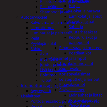
Puutarhatyökalut
Kiillotuskoneet ja tarvikkeet
Harjat
Pesuvälineet
Kuokat ja haravat
Shampoot ja vahat
Lumikolat ja lapiot
Autotarvikkeet
Saavit ja astiat
Kalvot, matot ja muut tarvikkeet
Sahat ja
Lämmittimet
puutarhasakset
Lumiharjat ja peitteet
Reppuruiskut ja
Peilit
painepullot
Pyyhkijänsulat
Pihapatsaat ja koristeet
Sähkö
Postilaatikot
Akut
Valaisimet ja lamput
invertterit
Aurinkokennovalot
Johdot ja liittimet
Koristevalot
Lisä ja työvalot
Koristevalaisimet
Polttimot
Loisteputket ja lamput
Tulpat
Pihavalaisimet
Irtomoottorit, aggregaatit
Sisävalaisimet
Aggregaatit
Lednauhat ja listat
Lisälaitteet
Pöytävalaisimet
Polttoainesäiliöt, pumput ja tarvikkeet
Yleisvalaisimet
Vinssit ja varusteet