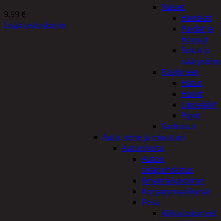
Naiset
9,99
€
Hanskat
Lisää ostoskoriin
Paidat ja
housut
Sukat ja
säärystim
Päähineet
Hatut
Huivit
Lippalakit
Pipot
Sadeasut
Auto, vene ja moottori
Autonhoito
Auton
sisäpuhdistus
Ilmanraikastimet
Korjausmaalikynät
Pesu
Kiillotuskoneet