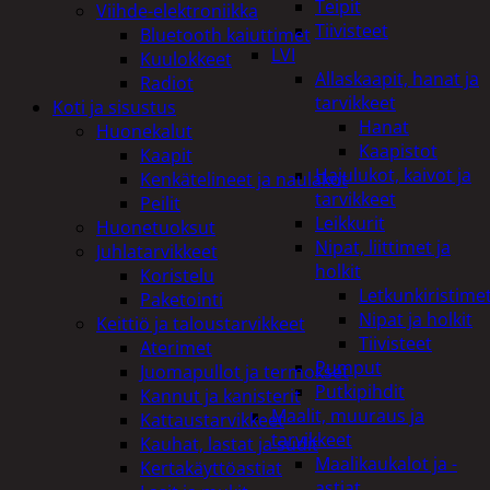
Teipit
Viihde-elektroniikka
Tiivisteet
Bluetooth kaiuttimet
LVI
Kuulokkeet
Allaskaapit, hanat ja
Radiot
tarvikkeet
Koti ja sisustus
Hanat
Huonekalut
Kaapistot
Kaapit
Hajulukot, kaivot ja
Kenkätelineet ja naulakot
tarvikkeet
Peilit
Leikkurit
Huonetuoksut
Nipat, liittimet ja
Juhlatarvikkeet
holkit
Koristelu
Letkunkiristime
Paketointi
Nipat ja holkit
Keittiö ja taloustarvikkeet
Tiivisteet
Aterimet
Pumput
Juomapullot ja termokset
Putkipihdit
Kannut ja kanisterit
Maalit, muuraus ja
Kattaustarvikkeet
tarvikkeet
Kauhat, lastat ja sudit
Maalikaukalot ja -
Kertakäyttöastiat
astiat