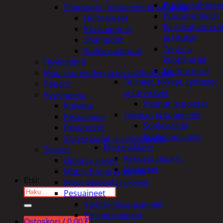
Puukkosahante
Shampoot, hoitaineet ja saippuat
Puuporanterät
Hoitoaineet
Reikäsahanterä
Käsisaippuat
ja istukat
Shampoot
Teräs ja
Suihkusaippuat
kuppiharjat
Hyvinvointi
Upotusterät
Muu kauneuden ja terveydenhoito
Telineet, tikkaat, työtasot
Paperit
ja tarvikkeet
Pyykinpesu
Vaunut ja pöydät
Kuivaus
Työasut ja suojaimet
Pesuaineet
Suojalasit ja
Pesupussit
kuulosuojaimet
Silitysraudat ja silityslaudat
Elintarvikkeet
Siivous
Keksit ja piparit
Liinat ja sienet
Mausteet
Mopit, harjat ja varret
Etsi:
Muut siivoustarvikkeet
Pesuaineet
Viemärinavausaineet
Yleispesuaineet
Ostoskori /
0,00
€