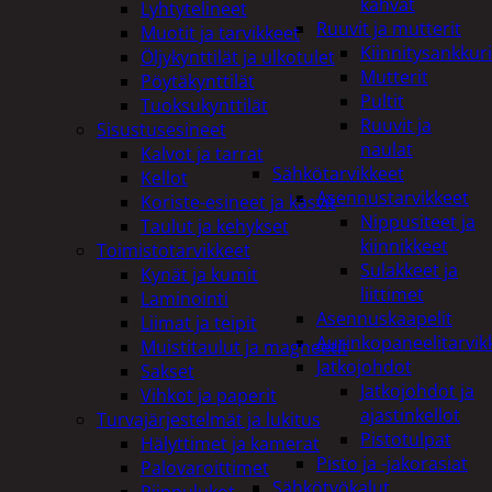
kahvat
Lyhtytelineet
Ruuvit ja mutterit
Muotit ja tarvikkeet
Kiinnitysankkuri
Öljykynttilät ja ulkotulet
Mutterit
Pöytäkynttilät
Pultit
Tuoksukynttilät
Ruuvit ja
Sisustusesineet
naulat
Kalvot ja tarrat
Sähkötarvikkeet
Kellot
Asennustarvikkeet
Koriste-esineet ja kasvit
Nippusiteet ja
Taulut ja kehykset
kiinnikkeet
Toimistotarvikkeet
Sulakkeet ja
Kynät ja kumit
liittimet
Laminointi
Asennuskaapelit
Liimat ja teipit
Aurinkopaneelitarvik
Muistitaulut ja magneetit
Jatkojohdot
Sakset
Jatkojohdot ja
Vihkot ja paperit
ajastinkellot
Turvajärjestelmät ja lukitus
Pistotulpat
Hälyttimet ja kamerat
Pisto ja -jakorasiat
Palovaroittimet
Sähkötyökalut
Riippulukot