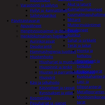
Akut ja laturit
Varastointi ja säilytys
Kulmahiomakoneet
Hyllyt ja -kannattimet
Kuumailmapuhaltim
Säilytyslaatikot
Mittarit
Päivittäistavarat
Mutterinvääntimet
Apuvälineet
Porakoneet
Hengityssuojaimet ja desinfiointi
Ruiskut
Henkilökohtainen hygienia
Sahat ja sirkkelit
Aurinkorasvat
Terät ja laikat
Deodorantit
Hionta ja
Hammashygienia tuotteet
katkaisu
Hiustenhoito
Kierretapit ja
Hiusharjat ja muotoilutuotteet
työkalut
Hiuspinnit ja lenkit
Kiviporanterät
Hiusten ja parranleikkuukoneet
Kuviosahanterä
Hiusvärit
Lasi- ja
Käsi ja jalkahoito
tiiliporanterät
Käsivoiteet ja rasvat
Metalliporanter
Kynsisakset ja viilat
Monitoimikone
Kosmetiikka
terät
Pesuharjat ja -sienet