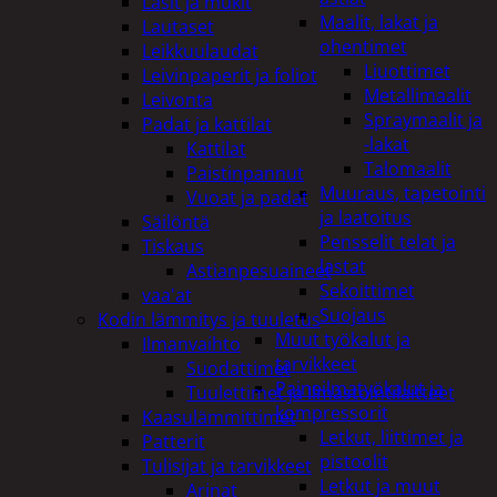
Lasit ja mukit
Maalit, lakat ja
Lautaset
ohentimet
Leikkuulaudat
Liuottimet
Leivinpaperit ja foliot
Metallimaalit
Leivonta
Spraymaalit ja
Padat ja kattilat
-lakat
Kattilat
Talomaalit
Paistinpannut
Muuraus, tapetointi
Vuoat ja padat
ja laatoitus
Säilöntä
Pensselit telat ja
Tiskaus
lastat
Astianpesuaineet
Sekoittimet
vaa'at
Suojaus
Kodin lämmitys ja tuuletus
Muut työkalut ja
Ilmanvaihto
tarvikkeet
Suodattimet
Paineilmatyökalut ja
Tuulettimet ja Ilmastointilaitteet
kompressorit
Kaasulämmittimet
Letkut, liittimet ja
Patterit
pistoolit
Tulisijat ja tarvikkeet
Letkut ja muut
Arinat