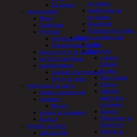
tarvikkeet
Tarvikkeet
Maaliruiskut ja
Kodintekstiilit
tarvikkeet
Matot
Naulaimet
Pöytäliinat
Pulttipyssyt ja räikät
Pyyhkeet
Rakennusmateriaalit
Keittiöpyyhkeet
Listat
Kylpypyyhkeet ja takit
Pienrauta
Sisustustyynyt ja päälliset
Lukot ja
Verhot ja tarvikkeet
hakaset
Vuodevaatteet
Koukut
Lakanat ja tyynynlinat
Kalustejalat
Tyynyt ja peitot
Kulmat
Kylpyhuone ja sauna
Sakkelit,
Harjat ja pesuaineet
pylpyrät ja
Kalusteet
tarvikkeet
Mittarit
Saranat
Kiukaat ja tarvikkeet
Vaijerilukot ja
Tuoksut
klemmarit
Kynttilät ja lyhdyt
Vetimet ja
Led-kynttilät