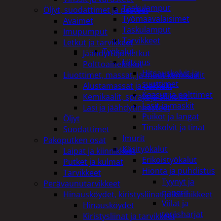
Taskulamput
Öljyt, suodattimet ja nesteet
Työmaavalaisimet
Avaimet
Taskulamput
Imupumput
Tarvikkeet
Letkut ja tarvikkeet
Työkalut
Jäähdyttäjänletkut
Hitsaus
Polttoaineletkut
Hitsauskolvit ja
Liuottimet, massat, ja muut kemikaalit
suuttimet
Alustamassat ja pakkelit
Kaasut ja polttimet
Kemikaalit, sprayt ja silikonit
Lasit ja maskit
Lasi ja jäähdytinnesteet
Puikot ja langat
Öljyt
Tinakolvit ja tinat
Suodattimet
Imurit
Pakoputken osat
Käsityökalut
Laipat ja kiinnikkeet
Erikoistyökalut
Putket ja kulmat
Hionta ja puhdistus
Tarvikkeet
Tyynyt ja
Perävaunutarvikkeet
paperit
Hinausköydet, kiristysliinat ja kiinnikkeet
Viilat ja
Hinausköydet
teräsharjat
Kiristysliinat ja tarvikkeet