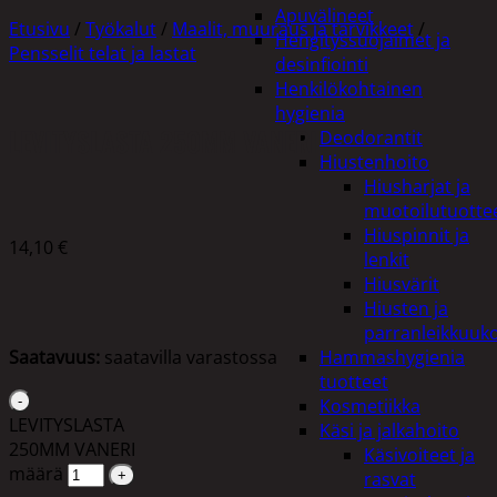
Apuvälineet
Etusivu
/
Työkalut
/
Maalit, muuraus ja tarvikkeet
/
Hengityssuojaimet ja
Pensselit telat ja lastat
desinfiointi
Henkilökohtainen
hygienia
LEVITYSLASTA 250MM VANERI
Deodorantit
Hiustenhoito
Hiusharjat ja
muotoilutuotte
Hiuspinnit ja
14,10
€
lenkit
Hiusvärit
Hiusten ja
parranleikkuuk
Saatavuus:
saatavilla varastossa
Hammashygienia
tuotteet
Kosmetiikka
LEVITYSLASTA
Käsi ja jalkahoito
250MM VANERI
Käsivoiteet ja
määrä
rasvat