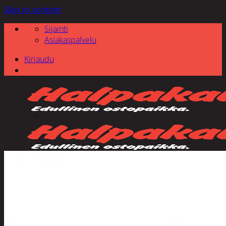
Skip to content
Sijainti
Asiakaspalvelu
Kirjaudu
Etsi: