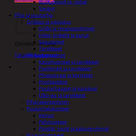
Roskapussit ja -astiat
Ostoskori
Sangot
Piha ja puutarha
Grillaus ja savustus
Grillit ja rengaspolttimet
Hiilet, briketit ja purut
Savustimet
Ostoskori on tyhjä.
Tarvikkeet
Piharakennukset
Takaisin kauppaan
Kasvihuoneet ja tarvikkeet
Paviljonkit ja tarvikkeet
Pihapatsaat ja koristeet
Postilaatikot
Puutarhavajat ja katokset
Ulko-wc ja tarvikkeet
Piharakentaminen
Puutarhakalusteet
Keinut
Pehmusteet
Pöydät, tuolit ja kalusteryhmät
Puutarhakoneet