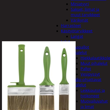
Miniatyyri
Sakset, liimat ja
muut tarvikkeet
Värikynät
Harrasteet
Käsityötarvikkeet
Langat
Lelut
Ilmapallot
Pihalelut
Hiekkalaatikkole
Muut pihalelut
Pallot
Vesipyssyt
Radio-ohjattavat
Sisälelut
Leikkiautot ja
työkoneet
Muovailuvahat
ja limat