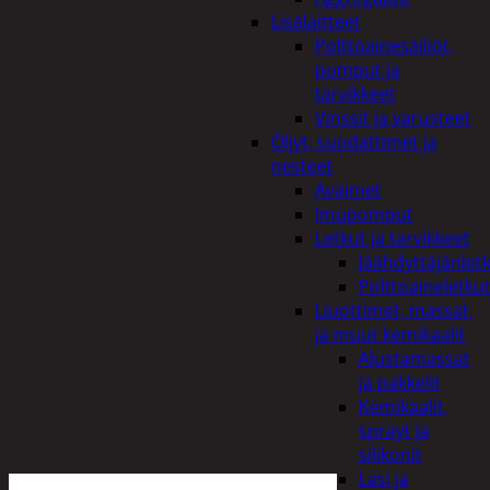
Lisälaitteet
Polttoainesäiliöt,
pumput ja
tarvikkeet
Vinssit ja varusteet
Öljyt, suodattimet ja
nesteet
Avaimet
Imupumput
Letkut ja tarvikkeet
Jäähdyttäjänlet
Polttoaineletku
Liuottimet, massat,
ja muut kemikaalit
Alustamassat
ja pakkelit
Kemikaalit,
sprayt ja
silikonit
Lasi ja