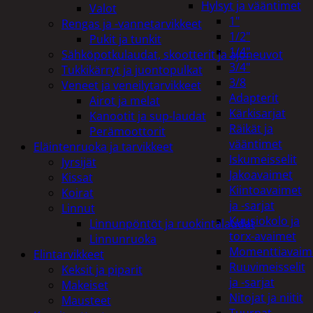
Hylsyt ja vääntimet
Valot
1"
Rengas ja -vannetarvikkeet
1/2"
Pukit ja tunkit
1/4"
Sähköpotkulaudat, skootterit ja ajoneuvot
3/4"
Tukkikärryt ja juontopulkat
3/8
Veneet ja veneilytarvikkeet
Adapterit
Airot ja melat
Kärkisarjat
Kanootit ja sup-laudat
Räikät ja
Perämoottorit
vääntimet
Eläintenruoka ja tarvikkeet
Iskumeisselit
Jyrsijät
Jakoavaimet
Kissat
Kiintoavaimet
Koirat
ja -sarjat
Linnut
Kuusiokolo ja
Linnunpöntöt ja ruokintalaudat
torx-avaimet
Linnunruoka
Momenttiavaim
Elintarvikkeet
Ruuvimeisselit
Keksit ja piparit
ja -sarjat
Makeiset
Nitojat ja niitit
Mausteet