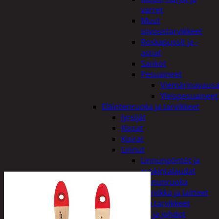
varret
Muut
siivoustarvikkeet
Roskapussit ja -
astiat
Sankot
Pesuaineet
Viemärinavausa
Yleispesuaineet
Eläintenruoka ja tarvikkeet
Jyrsijät
Kissat
Koirat
Linnut
Linnunpöntöt ja
ruokintalaudat
Linnunruoka
Kodin elektroniikka ja laitteet
Imurit ja tarvikkeet
Kaapelit ja johdot