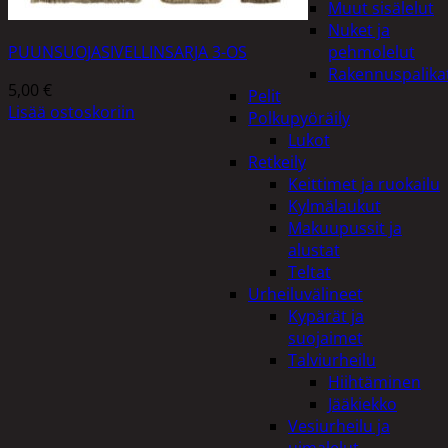
Muut sisälelut
Nuket ja
PUUNSUOJASIVELLINSARJA 3-OS
pehmolelut
Rakennuspalika
5,00
€
Pelit
Lisää ostoskoriin
Polkupyöräily
Lukot
Retkeily
Keittimet ja ruokailu
Kylmälaukut
Makuupussit ja
alustat
Teltat
Urheiluvälineet
Kypärät ja
suojaimet
Talviurheilu
Hiihtäminen
Jääkiekko
Vesiurheilu ja