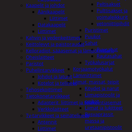
Peltisakset
Kaapelit ja johdot
Pulttisakset ja
Äänikaapelit
voimaleikkurit
Liittimet
vetoniittipihdit
Datakaapelit
Puristimet
Liittimet
Puukot
Kahvin ja vedenkeittimet
Sahat
Keittolevyt ja paistoraudat
Puusahat
Kelloradiot, sääasemat ja lämpömittarit
Rautasahat
Oheislaitteet
Työkalusarjat
Paristot
Korjaamotyökalut
Puhelintarvikkeet
Lämmittimet
Johdot ja laturit
Liimat, massat, teipit
Kotelot ja telineet
Köydet ja narut
Tehosekoittimet
Liimapistoolit ja
Tietokonetarvikkeet
puikot
Adapterit, liittimet ja telakointiasemat
Liimat ja lukitteet
Verkkolaitteet
Rasvaprässit,
Tv-tarvikkeet ja seinätelineet
massa ja
Antennit
uretaanipistoolit
Liittimet