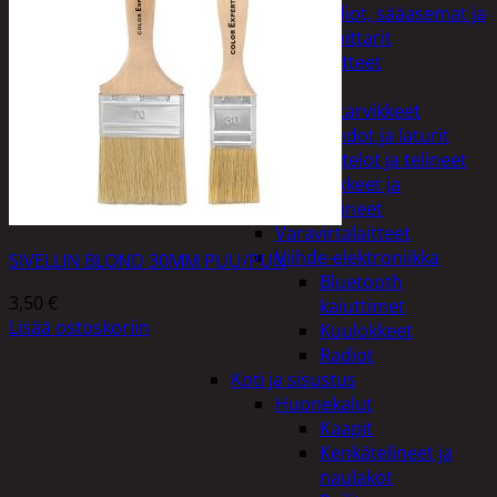
Kelloradiot, sääasemat ja
lämpömittarit
Oheislaitteet
Paristot
Puhelintarvikkeet
Johdot ja laturit
Kotelot ja telineet
Tv-tarvikkeet ja
seinätelineet
Varavirtalaitteet
Viihde-elektroniikka
SIVELLIN BLOND 30MM PUU/PUN
Bluetooth
3,50
€
kaiuttimet
Lisää ostoskoriin
Kuulokkeet
Radiot
Koti ja sisustus
Huonekalut
Kaapit
Kenkätelineet ja
naulakot