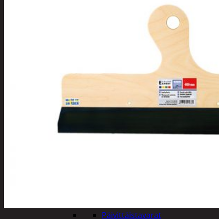
Tuotevalikoima
Poistotuotteet
Kausituotteet
Joulu
Joulu- ja kausivalot
Eläimet ja
tontut
Kyntteliköt
Valoketjut ja
kuusenvalot
Joulukoristeet
Kranssit ja
asetelmat
Tontut ja
muut
Joulutekstiilit
Paketointi
Marjastus
Talvi
Päivittäistavarat