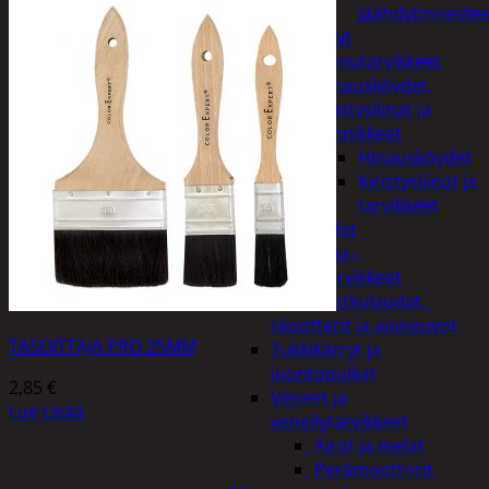
jäähdytinnestee
Öljyt
Perävaunutarvikkeet
Hinausköydet,
kiristysliinat ja
kiinnikkeet
Hinausköydet
Kiristysliinat ja
tarvikkeet
Valot
Rengas ja -
vannetarvikkeet
Sähköpotkulaudat,
skootterit ja ajoneuvot
TASOITTAJA PRO 25MM
Tukkikärryt ja
juontopulkat
2,85
€
Veneet ja
Lue Lisää
veneilytarvikkeet
Airot ja melat
Perämoottorit