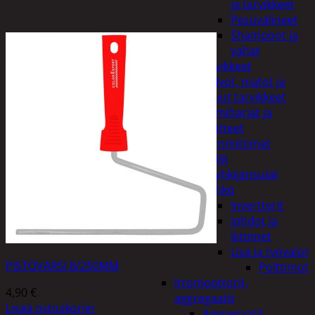
ja tarvikkeet
Pesuvälineet
Shampoot ja
vahat
Autotarvikkeet
Kalvot, matot ja
muut tarvikkeet
Lumiharjat ja
peitteet
Lämmittimet
Peilit
Pyyhkijänsulat
Sähkö
Invertterit
Johdot ja
liittimet
Lisä ja työvalot
PISTOVARSI 8/250MM
Polttimot
Irtomoottorit,
4,90
€
aggregaatit
Lisää ostoskoriin
Aggregaatit