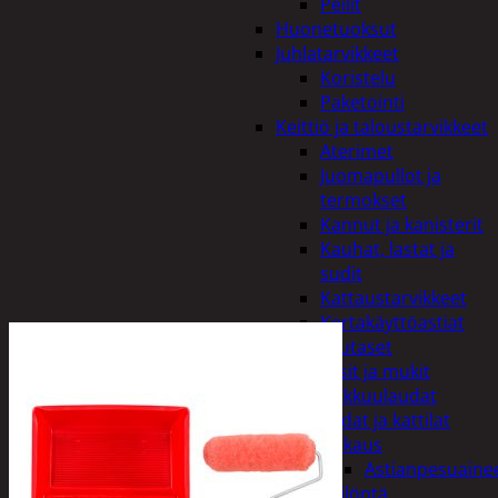
Peilit
Huonetuoksut
Juhlatarvikkeet
Koristelu
Paketointi
Keittiö ja taloustarvikkeet
Aterimet
Juomapullot ja
termokset
Kannut ja kanisterit
Kauhat, lastat ja
sudit
Kattaustarvikkeet
Kertakäyttöastiat
Lautaset
Lasit ja mukit
Leikkuulaudat
Padat ja kattilat
Tiskaus
Astianpesuaine
Säilöntä