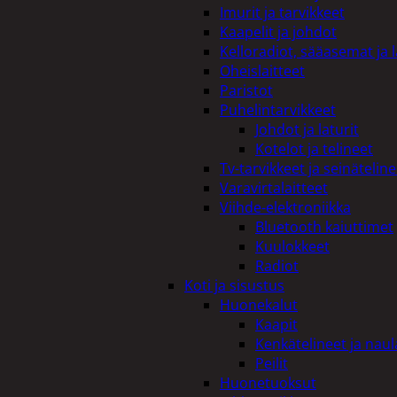
Imurit ja tarvikkeet
Kaapelit ja johdot
Kelloradiot, sääasemat ja 
Oheislaitteet
Paristot
Puhelintarvikkeet
Johdot ja laturit
Kotelot ja telineet
Tv-tarvikkeet ja seinäteline
Varavirtalaitteet
Viihde-elektroniikka
Bluetooth kaiuttimet
Kuulokkeet
Radiot
Koti ja sisustus
Huonekalut
Kaapit
Kenkätelineet ja naul
Peilit
Huonetuoksut