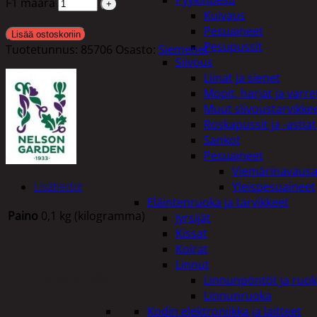
Pyykinpesu
F1 määrä
Kuivaus
Pesuaineet
Lisää ostoskoriin
Pesupussit
Tuotetunnus:
85706
Osasto:
Siemenet
Siivous
Liinat ja sienet
Mopit, harjat ja varre
Muut siivoustarvikke
Roskapussit ja -astiat
Sankot
Pesuaineet
Viemärinavausa
Lisätiedot
Yleispesuaineet
Eläintenruoka ja tarvikkeet
Paino
0,1 kg (kilogramma)
Jyrsijät
Kissat
Koirat
Linnut
Tutustu myös
Linnunpöntöt ja ruok
Linnunruoka
Kodin elektroniikka ja laitteet