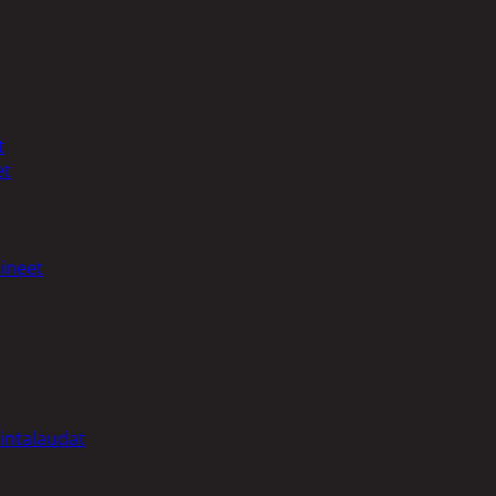
t
et
ineet
intalaudat