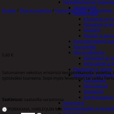
Henkilökohtainen hygienia
Deodorantit
Etusivu
/
Piha ja puutarha
/
Puutarhan hoito
/
Lannoitteet,
Hiustenhoito
Hiusharjat ja m
Hiuspinnit ja len
PORKKANA, HARLEQUIN MIX F1
Hiusvärit
Hiusten ja parr
Hammashygienia tuo
Kosmetiikka
Käsi ja jalkahoito
5,60
€
Käsivoiteet ja r
Kynsisakset ja vi
Pesuharjat ja -sienet
Satumainen sekoitus erivärisiä kesäporkkanoita: violettia, k
Shampoot, hoitaineet
syötäväksi tuoreena. Sopii myös leivontaan tai vaikka he
Hoitoaineet
Käsisaippuat
Shampoot
Suihkusaippuat
Saatavuus:
saatavilla varastossa
Hyvinvointi
Muu kauneuden ja tervey
PORKKANA, HARLEQUIN MIX