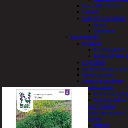
Kaasulämmittimet
Patterit
Tulisijat ja tarvikkeet
Arinat
Tarvikkeet
Kodintekstiilit
Pyyhkeet
Keittiöpyyhkeet
Kylpypyyhkeet ja
Pöytäliinat
Sisustustyynyt ja pääl
Tyynyt ja peitot
Verhot ja tarvikkeet
Vuodevaatteet
Lakanat ja tyyny
Tyynyt ja peitot
Kylpyhuone ja sauna
Harjat ja pesuaineet
Kalusteet
Mittarit