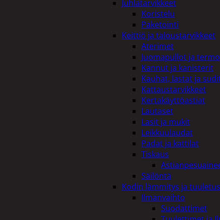
Juhlatarvikkeet
Koristelu
Paketointi
Keittiö ja taloustarvikkeet
Aterimet
Juomapullot ja termo
Kannut ja kanisterit
Kauhat, lastat ja sudi
Kattaustarvikkeet
Kertakäyttöastiat
Lautaset
Lasit ja mukit
Leikkuulaudat
Padat ja kattilat
Tiskaus
Astianpesuaine
Säilöntä
Kodin lämmitys ja tuuletu
Ilmanvaihto
Suodattimet
Tuulettimet ja I