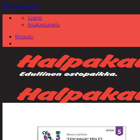
Skip to content
Sijainti
Asiakaspalvelu
Kirjaudu
Etsi: