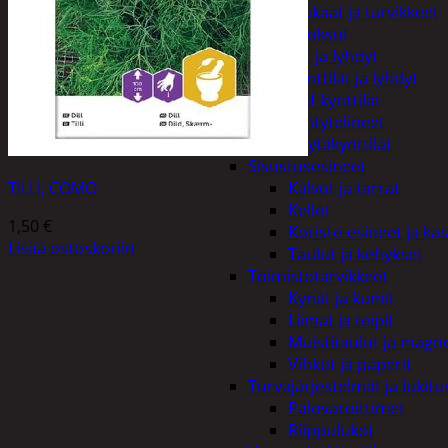
Kiukaat ja tarvikkeet
Tuoksut
Kynttilät ja lyhdyt
Kynttilät ja lyhdyt
Led-kynttilät
Lyhtytelineet
Pöytäkynttilät
Sisustusesineet
Kalvot ja tarrat
TILLI, COMO
Kellot
1,50
€
Koriste-esineet ja kas
Lisää ostoskoriin
Taulut ja kehykset
Toimistotarvikkeet
Kynät ja kumit
Liimat ja teipit
Muistitaulut ja magne
Vihkot ja paperit
Turvajärjestelmät ja lukitu
Palovaroittimet
Riippulukot