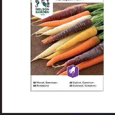
Tuotevalikoima
Poistotuotteet
Kausituotteet
Joulu
Joulu- ja kausivalot
Eläimet ja tontu
Kyntteliköt
Valoketjut ja k
Joulukoristeet
Kranssit ja ase
Tontut ja muut
Joulutekstiilit
Paketointi
Marjastus
Talvi
Päivittäistavarat
Apuvälineet
Hengityssuojaimet ja desin