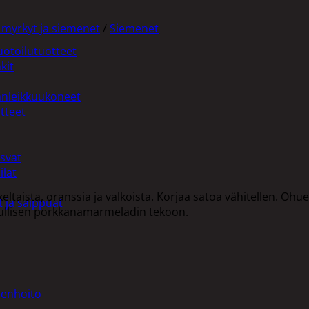
 myrkyt ja siemenet
/
Siemenet
uotoilutuotteet
kit
anleikkuukoneet
tteet
asvat
ilat
eltaista, oranssia ja valkoista. Korjaa satoa vähitellen. Ohue
 ja saippuat
rkullisen porkkanamarmeladin tekoon.
denhoito