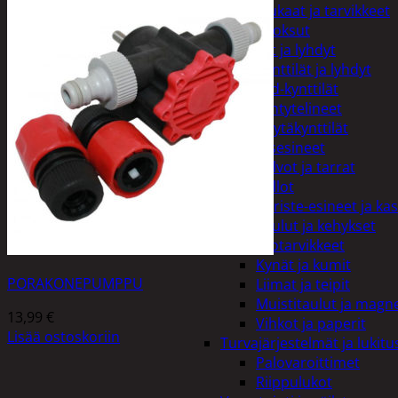
Kiukaat ja tarvikkeet
Tuoksut
Kynttilät ja lyhdyt
Kynttilät ja lyhdyt
Led-kynttilät
Lyhtytelineet
Pöytäkynttilät
Sisustusesineet
Kalvot ja tarrat
Kellot
Koriste-esineet ja kas
Taulut ja kehykset
Toimistotarvikkeet
Kynät ja kumit
PORAKONEPUMPPU
Liimat ja teipit
Muistitaulut ja magne
13,99
€
Vihkot ja paperit
Lisää ostoskoriin
Turvajärjestelmät ja lukitu
Palovaroittimet
Riippulukot