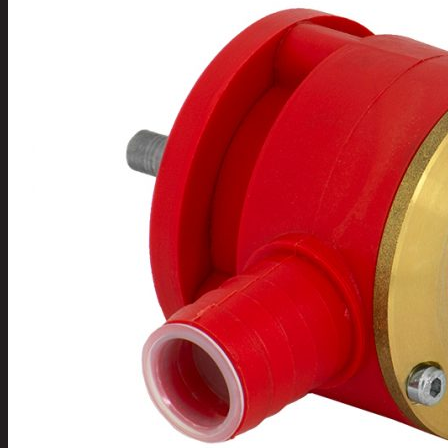
Tuotevalikoima
Poistotuotteet
Kausituotteet
Joulu
Joulu- ja kausivalot
Eläimet ja tontu
Kyntteliköt
Valoketjut ja k
Joulukoristeet
Kranssit ja ase
Tontut ja muut
Joulutekstiilit
Paketointi
Marjastus
Talvi
Päivittäistavarat
Apuvälineet
Hengityssuojaimet ja desin