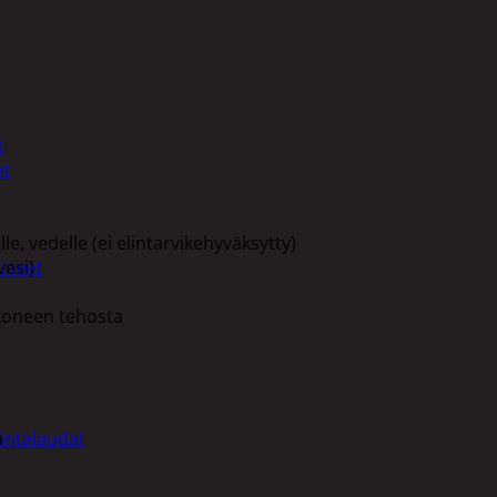
t
et
lle, vedelle (ei elintarvikehyväksytty)
vesi)
ineet
koneen tehosta
m
intalaudat