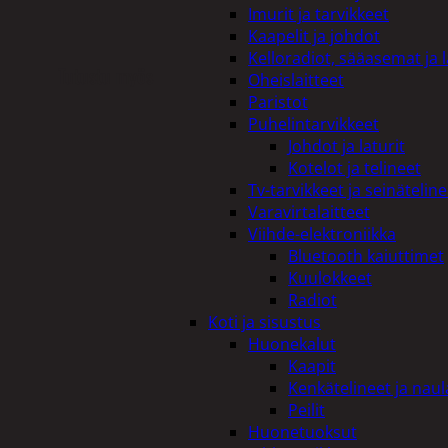
Imurit ja tarvikkeet
Kaapelit ja johdot
Kelloradiot, sääasemat ja 
Tutustu myös
Oheislaitteet
Paristot
Puhelintarvikkeet
Johdot ja laturit
Kotelot ja telineet
Tv-tarvikkeet ja seinäteline
Varavirtalaitteet
Viihde-elektroniikka
Bluetooth kaiuttimet
Kuulokkeet
Radiot
Koti ja sisustus
Huonekalut
Kaapit
Kenkätelineet ja naul
Peilit
Huonetuoksut