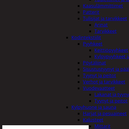
Kaasulämmittimet
Patterit
Tulisijat ja tarvikkeet
Arinat
Tarvikkeet
Kodintekstiilit
Pyyhkeet
Keittiöpyyhkeet
Kylpypyyhkeet ja
Pöytäliinat
Sisustustyynyt ja pääl
Tyynyt ja peitot
Verhot ja tarvikkeet
Vuodevaatteet
Lakanat ja tyyny
Tyynyt ja peitot
Kylpyhuone ja sauna
Harjat ja pesuaineet
Kalusteet
Mittarit