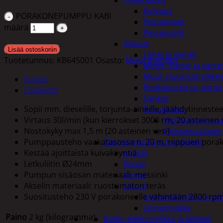
Pyykinpesu
Kuivaus
PORAKONEPUMPPU KABI
Pesuaineet
määrä
Pesupussit
Siivous
Lisää ostoskoriin
Liinat ja sienet
Tuotetunnus:
KB645001
Osasto:
Muut pumput
Mopit, harjat ja varre
Muut siivoustarvikke
Kuvaus
Roskapussit ja -astiat
Lisätiedot
Sankot
Sopii mm. dieselille, torjunta-aineille, jäähdytinnestee
Pesuaineet
Virtaus 30l/min (kun kierrokset 3000 rm, 20 asteinen 
Viemärinavausa
Nostokyky max 1,5 m (20 asteinen vesi)
Yleispesuaineet
Pumppausteho vaakatasossa n. 20 m, riippuen pora
Eläintenruoka ja tarvikkeet
Kestää ajoittaista kuivakäyntiä
Jyrsijät
Letkuliitin Ø24mm
Kissat
Pumpun sisäosan materiaali: messinki
Koirat
Akselin materiaali: ruostumaton teräs
Linnut
Suositusteho 230 V porakoneelle vähintään 2800 rp
Linnunpöntöt ja ruok
Linnunruoka
Paino
2 kg (kilogramma)
Kodin elektroniikka ja laitteet