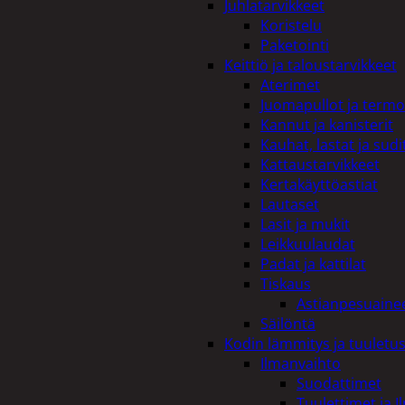
Juhlatarvikkeet
Koristelu
Paketointi
Keittiö ja taloustarvikkeet
Aterimet
Juomapullot ja termo
Kannut ja kanisterit
Kauhat, lastat ja sudi
Kattaustarvikkeet
Kertakäyttöastiat
Lautaset
Lasit ja mukit
Leikkuulaudat
Padat ja kattilat
Tiskaus
Astianpesuaine
Säilöntä
Kodin lämmitys ja tuuletu
Ilmanvaihto
Suodattimet
Tuulettimet ja I