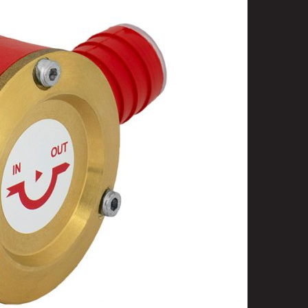
t
uusenvalot
telmat
fiointi