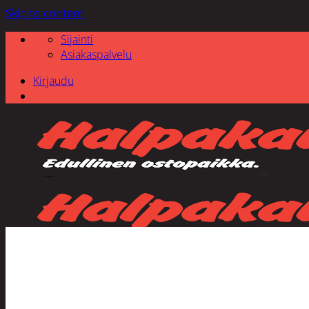
Skip to content
Sijainti
Asiakaspalvelu
Kirjaudu
Etsi: