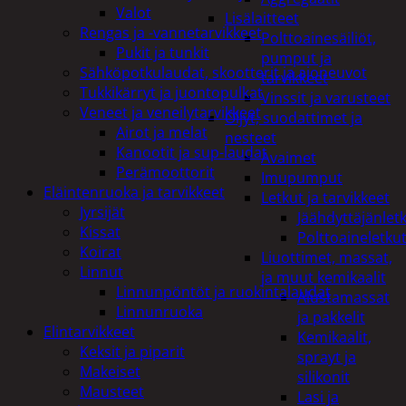
Valot
Lisälaitteet
Rengas ja -vannetarvikkeet
Polttoainesäiliöt,
Pukit ja tunkit
pumput ja
Sähköpotkulaudat, skootterit ja ajoneuvot
tarvikkeet
Tukkikärryt ja juontopulkat
Vinssit ja varusteet
Veneet ja veneilytarvikkeet
Öljyt, suodattimet ja
Airot ja melat
nesteet
Kanootit ja sup-laudat
Avaimet
Perämoottorit
Imupumput
Eläintenruoka ja tarvikkeet
Letkut ja tarvikkeet
Jyrsijät
Jäähdyttäjänlet
Kissat
Polttoaineletku
Koirat
Liuottimet, massat,
Linnut
ja muut kemikaalit
Linnunpöntöt ja ruokintalaudat
Alustamassat
Linnunruoka
ja pakkelit
Elintarvikkeet
Kemikaalit,
Keksit ja piparit
sprayt ja
Makeiset
silikonit
Mausteet
Lasi ja