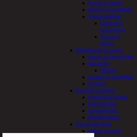
Tyynyt ja peitot
Verhot ja tarvikkeet
Vuodevaatteet
Lakanat ja
tyynynlinat
Tyynyt ja
peitot
Kylpyhuone ja sauna
Harjat ja pesuaineet
Kalusteet
Mittarit
Kiukaat ja tarvikkeet
Tuoksut
Kynttilät ja lyhdyt
Kynttilät ja lyhdyt
Led-kynttilät
Lyhtytelineet
Pöytäkynttilät
Sisustusesineet
Kalvot ja tarrat