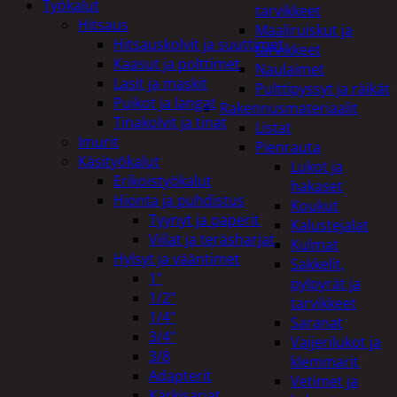
Työkalut
tarvikkeet
Hitsaus
Maaliruiskut ja
Hitsauskolvit ja suuttimet
tarvikkeet
Kaasut ja polttimet
Naulaimet
Lasit ja maskit
Pulttipyssyt ja räikät
Puikot ja langat
Rakennusmateriaalit
Tinakolvit ja tinat
Listat
Imurit
Pienrauta
Käsityökalut
Lukot ja
Erikoistyökalut
hakaset
Hionta ja puhdistus
Koukut
Tyynyt ja paperit
Kalustejalat
Viilat ja teräsharjat
Kulmat
Hylsyt ja vääntimet
Sakkelit,
1"
pylpyrät ja
1/2"
tarvikkeet
1/4"
Saranat
3/4"
Vaijerilukot ja
3/8
klemmarit
Adapterit
Vetimet ja
Kärkisarjat