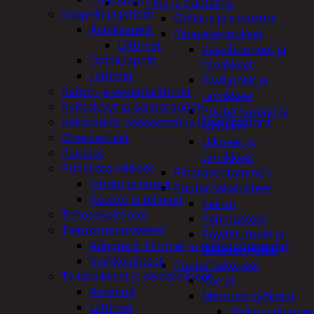
Piha ja puutarha
Kaapelit ja johdot
Grillaus ja savustus
Äänikaapelit
Piharakennukset
Liittimet
Kasvihuoneet ja
Datakaapelit
tarvikkeet
Liittimet
Paviljonkit ja
Kahvin ja vedenkeittimet
tarvikkeet
Keittolevyt ja paistoraudat
Puutarhavajat ja
Kelloradiot, sääasemat ja lämpömittarit
katokset
Oheislaitteet
Ulko-wc ja
Paristot
tarvikkeet
Puhelintarvikkeet
Piharakentaminen
Johdot ja laturit
Puutarhakalusteet
Kotelot ja telineet
Keinut
Tehosekoittimet
Pehmusteet
Tietokonetarvikkeet
Pöydät, tuolit ja
Adapterit, liittimet ja telakointiasemat
kalusteryhmät
Verkkolaitteet
Puutarhakoneet
Tv-tarvikkeet ja seinätelineet
Kärryt
Antennit
Metsurin työkalut
Liittimet
Halkomakoneet