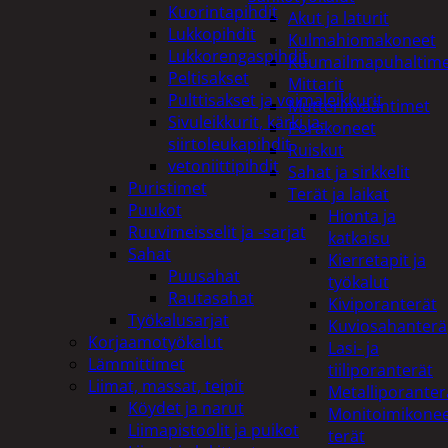
Kuorintapihdit
Akut ja laturit
Lukkopihdit
Kulmahiomakoneet
Lukkorengaspihdit
Kuumailmapuhaltim
Peltisakset
Mittarit
Pulttisakset ja voimaleikkurit
Mutterinvääntimet
Sivuleikkurit, kärki ja-
Porakoneet
siirtoleukapihdit
Ruiskut
vetoniittipihdit
Sahat ja sirkkelit
Puristimet
Terät ja laikat
Puukot
Hionta ja
Ruuvimeisselit ja -sarjat
katkaisu
Sahat
Kierretapit ja
Puusahat
työkalut
Rautasahat
Kiviporanterät
Työkalusarjat
Kuviosahanterä
Korjaamotyökalut
Lasi- ja
Lämmittimet
tiiliporanterät
Liimat, massat, teipit
Metalliporanter
Köydet ja narut
Monitoimikone
Liimapistoolit ja puikot
terät