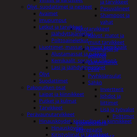
ja tarvikkeet
Öljyt, suodattimet ja nesteet
Pesuvälineet
Avaimet
Shampoot ja
Imupumput
vahat
Letkut ja tarvikkeet
Autotarvikkeet
Jäähdyttäjänletkut
Kalvot, matot ja
Polttoaineletkut
muut tarvikkeet
Liuottimet, massat, ja muut kemikaalit
Lumiharjat ja
Alustamassat ja pakkelit
peitteet
Kemikaalit, sprayt ja silikonit
Lämmittimet
Lasi ja jäähdytinnesteet
Peilit
Öljyt
Pyyhkijänsulat
Suodattimet
Sähkö
Pakoputken osat
Invertterit
Laipat ja kiinnikkeet
Johdot ja
Putket ja kulmat
liittimet
Tarvikkeet
Lisä ja työvalot
Perävaunutarvikkeet
Polttimot
Hinausköydet, kiristysliinat ja kiinnikkeet
Irtomoottorit,
Hinausköydet
aggregaatit
Kiristysliinat ja tarvikkeet
Aggregaatit