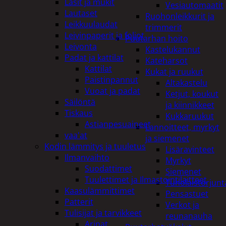
Lasit ja mukit
Vesiautomaatit
Lautaset
Ruohonleikkurit ja
Leikkuulaudat
trimmerit
Leivinpaperit ja foliot
Puutarhan hoito
Leivonta
Kastelukannut
Padat ja kattilat
Kateharsot
Kattilat
Kukat ja ruukut
Paistinpannut
Altakastelu
Vuoat ja padat
Ketjut, koukut
Säilöntä
ja kiinnikkeet
Tiskaus
Kukkaruukut
Astianpesuaineet
Lannoitteet, myrkyt
vaa'at
ja siemenet
Kodin lämmitys ja tuuletus
Lisäravinteet
Ilmanvaihto
Myrkyt
Suodattimet
Siemenet
Tuulettimet ja Ilmastointilaitteet
Tuholaistorjunt
Kaasulämmittimet
Pensastuet
Patterit
Verkot ja
Tulisijat ja tarvikkeet
reunanauha
Arinat