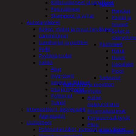
Kiillotuskoneet ja tarvikkeet
Naiset
Pesuvälineet
Hanskat
Shampoot ja vahat
Paidat ja
Autotarvikkeet
housut
Kalvot, matot ja muut tarvikkeet
Sukat ja
Lämmittimet
säärystim
Lumiharjat ja peitteet
Päähineet
Peilit
Hatut
Pyyhkijänsulat
Huivit
Sähkö
Lippalakit
Akut
Pipot
invertterit
Sadeasut
Johdot ja liittimet
Auto, vene ja moottori
Lisä ja työvalot
Autonhoito
Polttimot
Auton
Tulpat
sisäpuhdistus
Irtomoottorit, aggregaatit
Ilmanraikastimet
Aggregaatit
Korjausmaalikynät
Lisälaitteet
Pesu
Polttoainesäiliöt, pumput ja tarvikkeet
Kiillotuskoneet
Vinssit ja varusteet