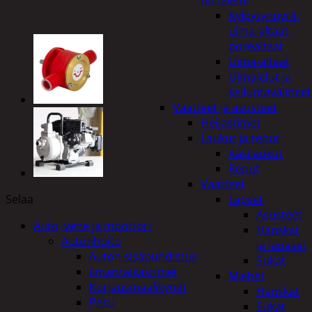
uimalelut
Kylpytynnyrit,
uima-altaat,
porealtaat
Uima-altaat
Uimalelut ja
kelluntavälineet
Vaatteet ja asusteet
Heijastimet
Laukut ja reput
Käsilaukut
Reput
Vaatteet
Selaa
Lapset
Asusteet
Auto, vene ja moottori
Hanskat
Autonhoito
ja lapaset
Auton sisäpuhdistus
Sukat
ilmanraikastimet
Miehet
Korjausmaalikynät
Hanskat
Pesu
Sukat