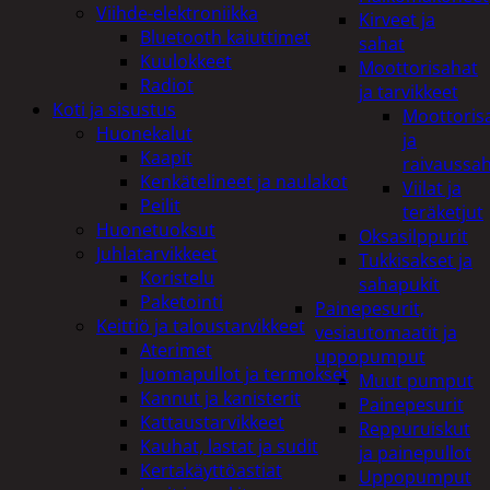
Viihde-elektroniikka
Kirveet ja
Bluetooth kaiuttimet
sahat
Kuulokkeet
Moottorisahat
Radiot
ja tarvikkeet
Koti ja sisustus
Moottoris
Huonekalut
ja
Kaapit
raivaussa
Kenkätelineet ja naulakot
Viilat ja
Peilit
teräketjut
Huonetuoksut
Oksasilppurit
Juhlatarvikkeet
Tukkisakset ja
Koristelu
sahapukit
Paketointi
Painepesurit,
Keittiö ja taloustarvikkeet
vesiautomaatit ja
Aterimet
uppopumput
Juomapullot ja termokset
Muut pumput
Kannut ja kanisterit
Painepesurit
Kattaustarvikkeet
Reppuruiskut
Kauhat, lastat ja sudit
ja painepullot
Kertakäyttöastiat
Uppopumput