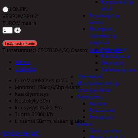
Kynsisakset ja
viilat
LONCIN
Pesuharjat ja -
VESIPUMPPU 2"
sienet
EURO V määrä
Shampoot,
hoitaineet ja
saippuat
Lisää ostoskoriin
Hoitoaineet
Tuotetunnus:
LC50ZB30-4,5Q
Osasto:
Muut pumput
Käsisaippuat
Kuvaus
Shampoot
Lisätiedot
Suihkusaippuat
Hyvinvointi
Euro V mukainen malli.
Muu kauneuden ja
Moottori 196cc,6,5hp 4-tahti.
terveydenhoito
Käsikäynnistys
Pyykinpesu
Nostokyky 30m
Kuivaus
Imusyvyys maks. 6m
Pesuaineet
Tuotto 30000 l/h
Pesupussit
Liintäntä 50mm, sisään ja ulos.
Siivous
Liinat ja sienet
Käyttöohje (pdf)
Mopit, harjat ja