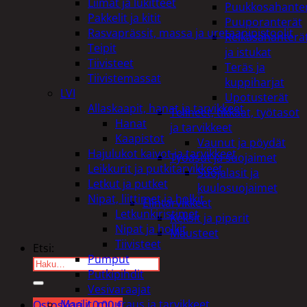
Liimat ja lukitteet
Puukkosahante
Pakkelit ja kitit
Puuporanterät
Rasvaprässit, massa ja uretaanipistoolit
Reikäsahanterä
Teipit
ja istukat
Tiivisteet
Teräs ja
Tiivistemassat
kuppiharjat
LVI
Upotusterät
Allaskaapit, hanat ja tarvikkeet
Telineet, tikkaat, työtasot
Hanat
ja tarvikkeet
Kaapistot
Vaunut ja pöydät
Hajulukot kaivot ja tarvikkeet
Työasut ja suojaimet
Leikkurit ja putkitarvikkeet
Suojalasit ja
Letkut ja putket
kuulosuojaimet
Nipat, liittimet ja holkit
Elintarvikkeet
Letkunkiristimet
Keksit ja piparit
Nipat ja holkit
Mausteet
Tiivisteet
Etsi:
Pumput
Putkipihdit
Vesivaraajat
Maalit, muuraus ja tarvikkeet
Ostoskori /
0,00
€