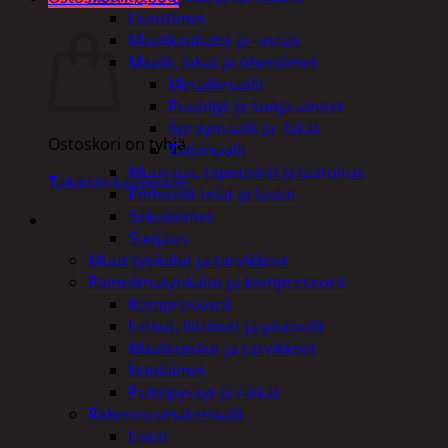
Liuottimet
Ostoskori
Maalikaukalot ja -astiat
Maalit, lakat ja ohentimet
Metallimaalit
Puuöljyt ja suoja-aineet
Spraymaalit ja -lakat
Ostoskori on tyhjä.
Talomaalit
Muuraus, tapetointi ja laatoitus
Takaisin kauppaan
Pensselit telat ja lastat
Sekoittimet
Suojaus
Muut työkalut ja tarvikkeet
Paineilmatyökalut ja kompressorit
Kompressorit
Letkut, liittimet ja pistoolit
Maaliruiskut ja tarvikkeet
Naulaimet
Pulttipyssyt ja räikät
Rakennusmateriaalit
Listat