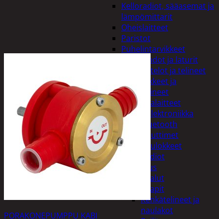
Kelloradiot, sääasemat ja
lämpömittarit
Oheislaitteet
Paristot
Puhelintarvikkeet
Johdot ja laturit
Kotelot ja telineet
Tv-tarvikkeet ja
seinätelineet
Varavirtalaitteet
Viihde-elektroniikka
Bluetooth
kaiuttimet
Kuulokkeet
Radiot
Koti ja sisustus
Huonekalut
Kaapit
Kenkätelineet ja
naulakot
PORAKONEPUMPPU KABI