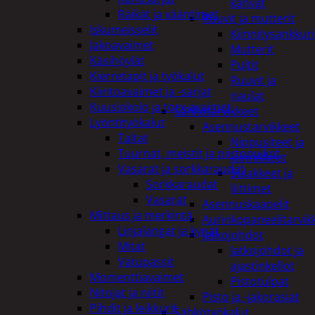
kahvat
Räikät ja vääntimet
Ruuvit ja mutterit
Iskumeisselit
Kiinnitysankkuri
Jakoavaimet
Mutterit
Käsihöylät
Pultit
Kierretapit ja työkalut
Ruuvit ja
Kiintoavaimet ja -sarjat
naulat
Kuusiokolo ja torx-avaimet
Sähkötarvikkeet
Lyöntityökalut
Asennustarvikkeet
Taltat
Nippusiteet ja
Tuurnat, meistit ja piirtopuikot
kiinnikkeet
Vasarat ja sorkkaraudat
Sulakkeet ja
Sorkkaraudat
liittimet
Vasarat
Asennuskaapelit
Mittaus ja merkintä
Aurinkopaneelitarvik
Linjalangat ja kynät
Jatkojohdot
Mitat
Jatkojohdot ja
Vatupassit
ajastinkellot
Momenttiavaimet
Pistotulpat
Nitojat ja niitit
Pisto ja -jakorasiat
Pihdit ja leikkurit
Sähkötyökalut