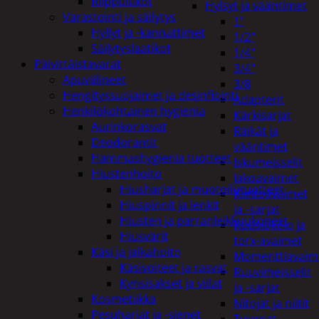
Riippulukot
Hylsyt ja vääntimet
Varastointi ja säilytys
1"
Hyllyt ja -kannattimet
1/2"
Säilytyslaatikot
1/4"
Päivittäistavarat
3/4"
Apuvälineet
3/8
Hengityssuojaimet ja desinfiointi
Adapterit
Henkilökohtainen hygienia
Kärkisarjat
Aurinkorasvat
Räikät ja
Deodorantit
vääntimet
Hammashygienia tuotteet
Iskumeisselit
Hiustenhoito
Jakoavaimet
Hiusharjat ja muotoilutuotteet
Kiintoavaimet
Hiuspinnit ja lenkit
ja -sarjat
Hiusten ja parranleikkuukoneet
Kuusiokolo ja
Hiusvärit
torx-avaimet
Käsi ja jalkahoito
Momenttiavaim
Käsivoiteet ja rasvat
Ruuvimeisselit
Kynsisakset ja viilat
ja -sarjat
Kosmetiikka
Nitojat ja niitit
Pesuharjat ja -sienet