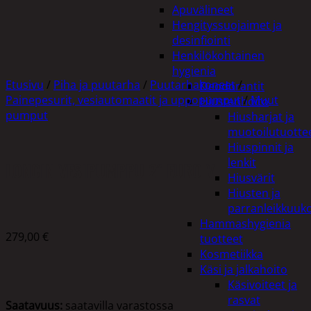
Apuvälineet
Hengityssuojaimet ja
desinfiointi
Henkilökohtainen
hygienia
Etusivu
/
Piha ja puutarha
/
Puutarhakoneet
/
Deodorantit
Painepesurit, vesiautomaatit ja uppopumput
/
Muut
Hiustenhoito
pumput
Hiusharjat ja
muotoilutuotte
Hiuspinnit ja
lenkit
LONCIN VESIPUMPPU 2″ EURO V
Hiusvärit
Hiusten ja
parranleikkuuk
Hammashygienia
279,00
€
tuotteet
Kosmetiikka
Käsi ja jalkahoito
Käsivoiteet ja
rasvat
Saatavuus:
saatavilla varastossa