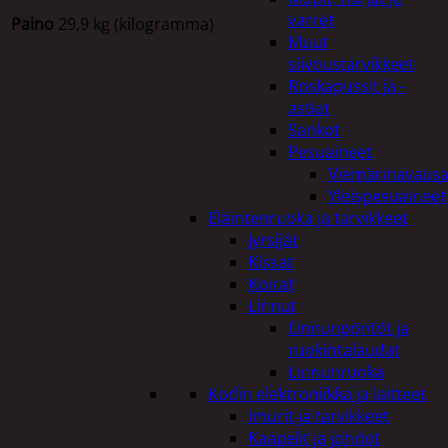
varret
Paino
29,9 kg (kilogramma)
Muut
siivoustarvikkeet
Roskapussit ja -
astiat
Tutustu myös
Sankot
Pesuaineet
Viemärinavausa
Yleispesuaineet
Eläintenruoka ja tarvikkeet
Jyrsijät
Kissat
Koirat
Linnut
Linnunpöntöt ja
ruokintalaudat
Linnunruoka
Kodin elektroniikka ja laitteet
Imurit ja tarvikkeet
Kaapelit ja johdot