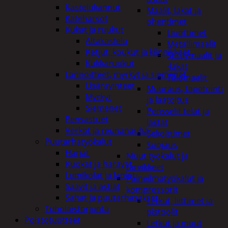
Kastelukannut
Maalit, lakat ja
Kateharsot
ohentimet
Kukat ja ruukut
Liuottimet
Altakastelu
Metallimaalit
Ketjut, koukut ja kiinnikkeet
Spraymaalit ja
Kukkaruukut
-lakat
Lannoitteet, myrkyt ja siemenet
Talomaalit
Lisäravinteet
Muuraus, tapetointi
Myrkyt
ja laatoitus
Siemenet
Pensselit telat ja
Pensastuet
lastat
Verkot ja reunanauha
Sekoittimet
Puutarhatyökalut
Suojaus
Harjat
Muut työkalut ja
Kuokat ja haravat
tarvikkeet
Lumikolat ja lapiot
Paineilmatyökalut ja
Saavit ja astiat
kompressorit
Sahat ja puutarhasakset
Letkut, liittimet ja
Tuholaistorjunta
pistoolit
Poistotuotteet
Letkut ja muut