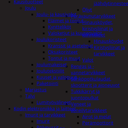
Kausituotteet
jäähdytinnestee
Joulu
Öljyt
Joulu- ja kausivalot
Perävaunutarvikkeet
Eläimet ja tontut
Hinausköydet,
Kyntteliköt
kiristysliinat ja
Valoketjut ja kuusenvalot
kiinnikkeet
Joulukoristeet
Hinausköydet
Kranssit ja asetelmat
Kiristysliinat ja
Oksakoristeet
tarvikkeet
Tontut ja muut
Valot
Joulumakeiset
Rengas ja -
Joulutekstiilit
vannetarvikkeet
Kuuset ja valopuut
Sähköpotkulaudat,
Paketointi
skootterit ja ajoneuvot
Marjastus
Tukkikärryt ja
Talvi
juontopulkat
Lumityövälineet
Veneet ja
Kodin elektroniikka ja laitteet
veneilytarvikkeet
Imurit ja tarvikkeet
Airot ja melat
Imurit
Perämoottorit
Pölypussit