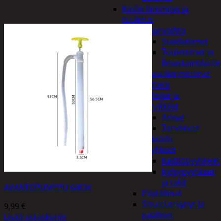
Kodin lämmitys ja
tuuletus
Ilmanvaihto
Suodattimet
Tuulettimet ja
Ilmastointilaitte
Kaasulämmittimet
Patterit
Tulisijat ja
tarvikkeet
Arinat
Tarvikkeet
Kodintekstiilit
Pyyhkeet
Keittiöpyyhkeet
Kylpypyyhkeet
ja takit
AVANTOPUMPPU 64CM
Pöytäliinat
Sisustustyynyt ja
9,99
€
päälliset
Lisää ostoskoriin