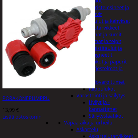
Kellot
Koriste-esineet ja
kasvit
Taulut ja kehykset
Toimistotarvikkeet
Kynät ja kumit
Liimat ja teipit
Muistitaulut ja
magneetit
Vihkot ja paperit
Turvajärjestelmät ja
lukitus
Palovaroittimet
Riippulukot
Varastointi ja säilytys
PORAKONEPUMPPU
Hyllyt ja -
kannattimet
13,99
€
Säilytyslaatikot
Lisää ostoskoriin
Vapaa-aika ja urheilu
Askartelu
Askartelutarvikkeet