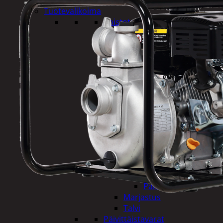
Tuotevalikoima
Poistotuotteet
Kausituotteet
Joulu
Joulu- ja kausivalot
Eläimet ja
tontut
Kyntteliköt
Valoketjut ja
kuusenvalot
Joulukoristeet
Kranssit ja
asetelmat
Tontut ja
muut
Joulutekstiilit
Paketointi
Marjastus
Talvi
Päivittäistavarat