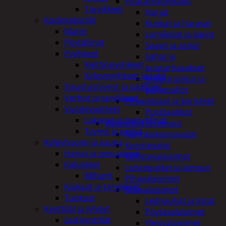
Puutarhatyökalut
Tarvikkeet
Harjat
Kodintekstiilit
Kuokat ja haravat
Matot
Lumikolat ja lapiot
Pöytäliinat
Saavit ja astiat
Pyyhkeet
Sahat ja
Keittiöpyyhkeet
puutarhasakset
Kylpypyyhkeet ja takit
Reppuruiskut ja
Sisustustyynyt ja päälliset
painepullot
Verhot ja tarvikkeet
Pihapatsaat ja koristeet
Vuodevaatteet
Postilaatikot
Lakanat ja tyynynlinat
Valaisimet ja lamput
Tyynyt ja peitot
Aurinkokennovalot
Kylpyhuone ja sauna
Koristevalot
Harjat ja pesuaineet
Koristevalaisimet
Kalusteet
Loisteputket ja lamput
Mittarit
Pihavalaisimet
Kiukaat ja tarvikkeet
Sisävalaisimet
Tuoksut
Lednauhat ja listat
Kynttilät ja lyhdyt
Pöytävalaisimet
Led-kynttilät
Yleisvalaisimet