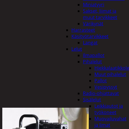
Miniatyyri
Sakset, liimat ja
muut tarvikkeet
Värikynät
Harrasteet
Käsityötarvikkeet
Langat
Lelut
Ilmapallot
Pihalelut
Hiekkalaatikkole
Muut pihalelut
Pallot
Vesipyssyt
Radio-ohjattavat
Sisälelut
Leikkiautot ja
työkoneet
Muovailuvahat
ja limat