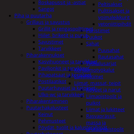
Roskapussit ja -astiat
Peltisakset
Sangot
Pulttisakset ja
Piha ja puutarha
voimaleikkurit
Grillaus ja savustus
vetoniittipihdit
Grillit ja rengaspolttimet
Puristimet
Hiilet, briketit ja purut
Puukot
Savustimet
Sahat
Tarvikkeet
Puusahat
Piharakennukset
Rautasahat
Kasvihuoneet ja tarvikkeet
Työkalusarjat
Paviljonkit ja tarvikkeet
Korjaamotyökalut
Pihapatsaat ja koristeet
Lämmittimet
Postilaatikot
Liimat, massat, teipit
Puutarhavajat ja katokset
Köydet ja narut
Ulko-wc ja tarvikkeet
Liimapistoolit ja
Piharakentaminen
puikot
Puutarhakalusteet
Liimat ja lukitteet
Keinut
Rasvaprässit,
Pehmusteet
massa ja
Pöydät, tuolit ja kalusteryhmät
uretaanipistoolit
Puutarhakoneet