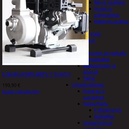
Muut sisälelut
Nuket ja
pehmolelut
Rakennuspalika
Pelit
Polkupyöräily
Lukot
Retkeily
Keittimet ja ruokailu
Kylmälaukut
Makuupussit ja
alustat
LONCIN VESIPUMPPU 1″EURO V
Teltat
Urheiluvälineet
199,90
€
Kypärät ja
Lisää ostoskoriin
suojaimet
Talviurheilu
Hiihtäminen
Jääkiekko
Vesiurheilu ja