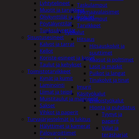
Lyhtytelineet
Taskulamput
Muotit ja tarvikkeet
Työmaavalaisimet
Öljykynttilät ja ulkotulet
Taskulamput
Pöytäkynttilät
Tarvikkeet
Tuoksukynttilät
Työkalut
Sisustusesineet
Hitsaus
Kalvot ja tarrat
Hitsauskolvit ja
Kellot
suuttimet
Koriste-esineet ja kasvit
Kaasut ja polttimet
Taulut ja kehykset
Lasit ja maskit
Toimistotarvikkeet
Puikot ja langat
Kynät ja kumit
Tinakolvit ja tinat
Laminointi
Imurit
Liimat ja teipit
Käsityökalut
Muistitaulut ja magneetit
Erikoistyökalut
Sakset
Hionta ja puhdistus
Vihkot ja paperit
Tyynyt ja
Turvajärjestelmät ja lukitus
paperit
Hälyttimet ja kamerat
Viilat ja
Palovaroittimet
teräsharjat