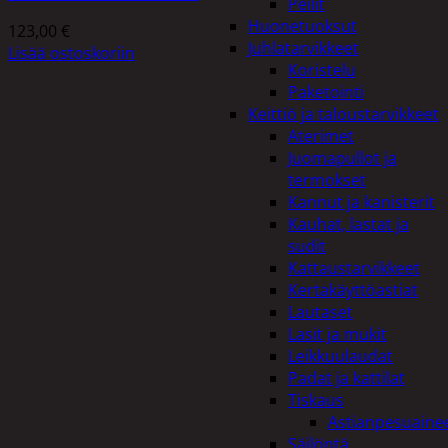
Peilit
Huonetuoksut
123,00
€
Juhlatarvikkeet
Lisää ostoskoriin
Koristelu
Paketointi
Keittiö ja taloustarvikkeet
Aterimet
Juomapullot ja
termokset
Kannut ja kanisterit
Kauhat, lastat ja
sudit
Kattaustarvikkeet
Kertakäyttöastiat
Lautaset
Lasit ja mukit
Leikkuulaudat
Padat ja kattilat
Tiskaus
Astianpesuaine
Säilöntä