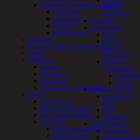
Tuurnat,
Shampoot, hoitaineet ja saippuat
meistit ja
Hoitoaineet
piirtopuikot
Käsisaippuat
Käsihöylät
Shampoot
Lyöntityökalut
Suihkusaippuat
Taltat
Hyvinvointi
Tuurnat,
Muu kauneuden ja terveydenhoito
meistit ja
Paperit
piirtopuikot
Pyykinpesu
Vasarat ja
Kuivaus
sorkkaraudat
Pesuaineet
Sorkkarau
Pesupussit
Vasarat
Silitysraudat ja silityslaudat
Mittaus ja merkintä
Siivous
Linjalangat ja
Liinat ja sienet
kynät
Mopit, harjat ja varret
Mitat
Muut siivoustarvikkeet
Vatupassit
Pesuaineet
Pihdit ja leikkurit
Viemärinavausaineet
Lukkopihdit
Yleispesuaineet
Lukkorengaspih