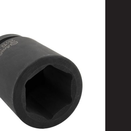
t
uusenvalot
telmat
fiointi