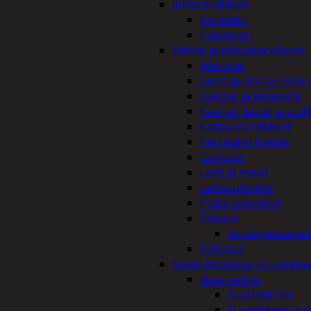
Juhlatarvikkeet
Koristelu
Paketointi
Keittiö ja taloustarvikkeet
Aterimet
Juomapullot ja termo
Kannut ja kanisterit
Kauhat, lastat ja sudi
Kattaustarvikkeet
Kertakäyttöastiat
Lautaset
Lasit ja mukit
Leikkuulaudat
Padat ja kattilat
Tiskaus
Astianpesuaine
Säilöntä
Kodin lämmitys ja tuuletu
Ilmanvaihto
Suodattimet
Tuulettimet ja I