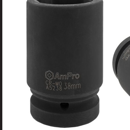
Tuotevalikoima
Poistotuotteet
Kausituotteet
Joulu
Joulu- ja kausivalot
Eläimet ja tontu
Kyntteliköt
Valoketjut ja k
Joulukoristeet
Kranssit ja ase
Tontut ja muut
Joulutekstiilit
Paketointi
Marjastus
Talvi
Päivittäistavarat
Apuvälineet
Hengityssuojaimet ja desin