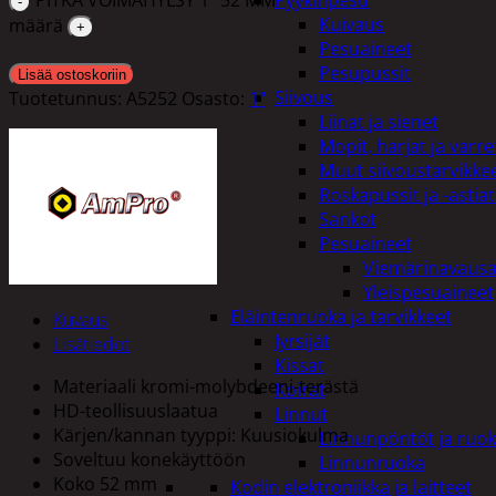
Pyykinpesu
Kuivaus
määrä
Pesuaineet
Pesupussit
Lisää ostoskoriin
Siivous
Tuotetunnus:
A5252
Osasto:
1"
Liinat ja sienet
Mopit, harjat ja varre
Muut siivoustarvikke
Roskapussit ja -astiat
Sankot
Pesuaineet
Viemärinavausa
Yleispesuaineet
Eläintenruoka ja tarvikkeet
Kuvaus
Jyrsijät
Lisätiedot
Kissat
Materiaali kromi-molybdeeni-terästä
Koirat
HD-teollisuuslaatua
Linnut
Kärjen/kannan tyyppi: Kuusiokulma
Linnunpöntöt ja ruok
Soveltuu konekäyttöön
Linnunruoka
Koko 52 mm
Kodin elektroniikka ja laitteet