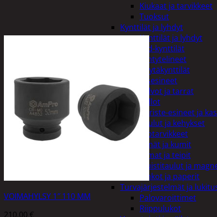
Kiukaat ja tarvikkeet
Tuoksut
Kynttilät ja lyhdyt
Kynttilät ja lyhdyt
Led-kynttilät
Lyhtytelineet
Pöytäkynttilät
Sisustusesineet
Kalvot ja tarrat
Kellot
Koriste-esineet ja kas
Taulut ja kehykset
Toimistotarvikkeet
Kynät ja kumit
Liimat ja teipit
Muistitaulut ja magne
Vihkot ja paperit
Turvajärjestelmät ja lukitu
VOIMAHYLSY 1″ 110 MM
Palovaroittimet
Riippulukot
210,00
€