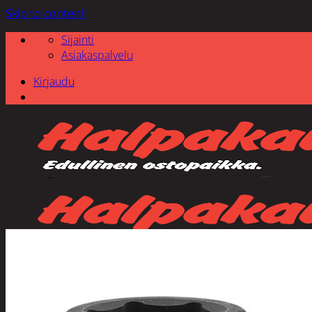
Skip to content
Sijainti
Asiakaspalvelu
Kirjaudu
Etsi: