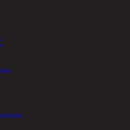
t
et
ineet
intalaudat