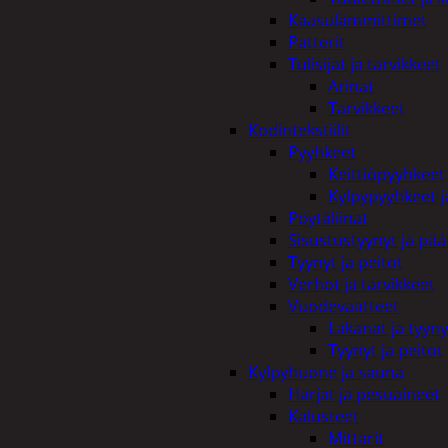
Kaasulämmittimet
Patterit
Tulisijat ja tarvikkeet
Arinat
Tarvikkeet
Kodintekstiilit
Pyyhkeet
Keittiöpyyhkeet
Kylpypyyhkeet ja
Pöytäliinat
Sisustustyynyt ja pääl
Tyynyt ja peitot
Verhot ja tarvikkeet
Vuodevaatteet
Lakanat ja tyyny
Tyynyt ja peitot
Kylpyhuone ja sauna
Harjat ja pesuaineet
Kalusteet
Mittarit