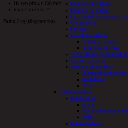
Hylsyn pituus 100 mm
Imurit ja tarvikkeet
Vääntiön koko 1″
Kaapelit ja johdot
Kelloradiot, sääasemat ja 
Paino
2 kg (kilogramma)
Oheislaitteet
Paristot
Puhelintarvikkeet
Johdot ja laturit
Tutustu myös
Kotelot ja telineet
Tv-tarvikkeet ja seinäteline
Varavirtalaitteet
Viihde-elektroniikka
Bluetooth kaiuttimet
Kuulokkeet
Radiot
Koti ja sisustus
Huonekalut
Kaapit
Kenkätelineet ja naul
Peilit
Huonetuoksut