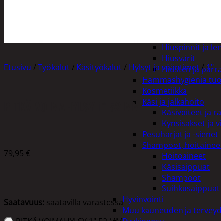
Henkilökohtainen hygienia
Deodorantit
Hiustenhoito
Hiusharjat ja m
Hiuspinnit ja len
Hiusvärit
Etusivu
/
Työkalut
/
Käsityökalut
/
Hylsyt ja vääntimet
/
1"
Hiusten ja parr
Hammashygienia tuo
Kosmetiikka
Käsi ja jalkahoito
PITKÄ VOIMAHYLSY 1″ 52 MM
Käsivoiteet ja r
Kynsisakset ja vi
Pesuharjat ja -sienet
Shampoot, hoitaineet
79,95
€
Hoitoaineet
Käsisaippuat
Shampoot
Suihkusaippuat
Hyvinvointi
Saatavuus:
saatavilla varastossa
Muu kauneuden ja tervey
PITKÄ VOIMAHYLSY 1" 52 MM