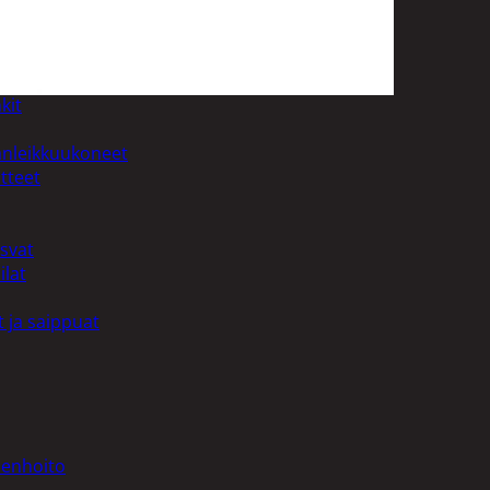
uotoilutuotteet
kit
anleikkuukoneet
tteet
asvat
ilat
 ja saippuat
denhoito