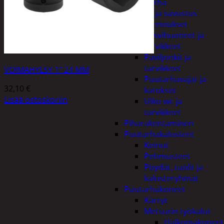
Piha ja puutarha
Grillaus ja savustus
Piharakennukset
Kasvihuoneet ja
tarvikkeet
Paviljonkit ja
tarvikkeet
VOIMAHYLSY 1″ 24 MM
Puutarhavajat ja
32,10
€
katokset
Lisää ostoskoriin
Ulko-wc ja
tarvikkeet
Piharakentaminen
Puutarhakalusteet
Keinut
Pehmusteet
Pöydät, tuolit ja
kalusteryhmät
Puutarhakoneet
Kärryt
Metsurin työkalut
Halkomakoneet