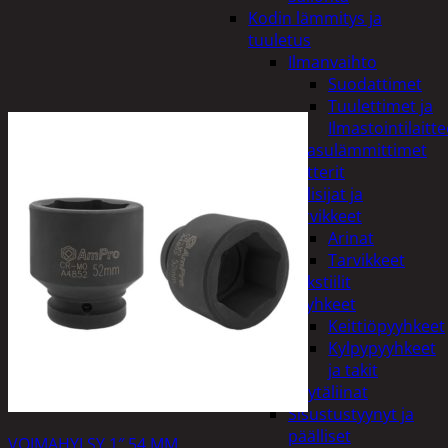
Kodin lämmitys ja
tuuletus
Ilmanvaihto
Suodattimet
Tuulettimet ja
Ilmastointilaitte
Kaasulämmittimet
Patterit
Tulisijat ja
tarvikkeet
Arinat
Tarvikkeet
Kodintekstiilit
Pyyhkeet
Keittiöpyyhkeet
Kylpypyyhkeet
ja takit
Pöytäliinat
Sisustustyynyt ja
päälliset
VOIMAHYLSY 1″ 54 MM