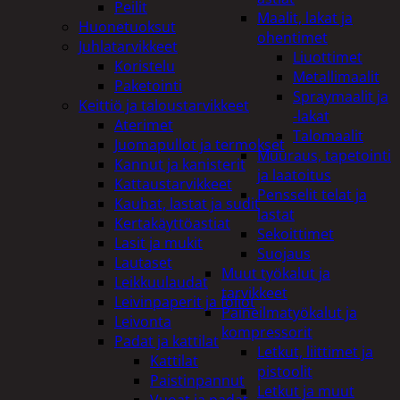
Peilit
Maalit, lakat ja
Huonetuoksut
ohentimet
Juhlatarvikkeet
Liuottimet
Koristelu
Metallimaalit
Paketointi
Spraymaalit ja
Keittiö ja taloustarvikkeet
-lakat
Aterimet
Talomaalit
Juomapullot ja termokset
Muuraus, tapetointi
Kannut ja kanisterit
ja laatoitus
Kattaustarvikkeet
Pensselit telat ja
Kauhat, lastat ja sudit
lastat
Kertakäyttöastiat
Sekoittimet
Lasit ja mukit
Suojaus
Lautaset
Muut työkalut ja
Leikkuulaudat
tarvikkeet
Leivinpaperit ja foliot
Paineilmatyökalut ja
Leivonta
kompressorit
Padat ja kattilat
Letkut, liittimet ja
Kattilat
pistoolit
Paistinpannut
Letkut ja muut
Vuoat ja padat