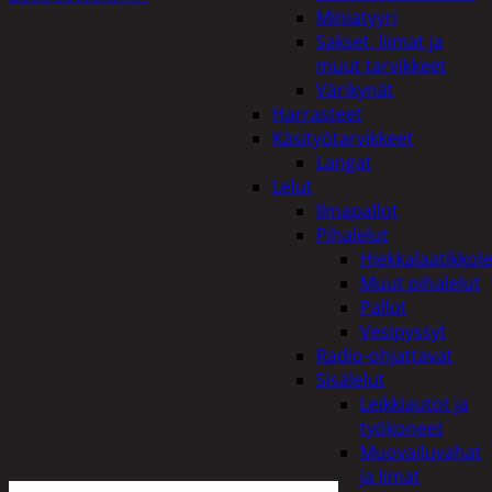
Miniatyyri
Sakset, liimat ja
muut tarvikkeet
Värikynät
Harrasteet
Käsityötarvikkeet
Langat
Lelut
Ilmapallot
Pihalelut
Hiekkalaatikkole
Muut pihalelut
Pallot
Vesipyssyt
Radio-ohjattavat
Sisälelut
Leikkiautot ja
työkoneet
Muovailuvahat
ja limat