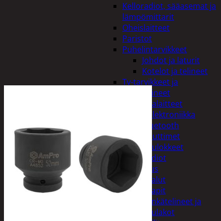
Kelloradiot, sääasemat ja
lämpömittarit
Oheislaitteet
Paristot
Puhelintarvikkeet
Johdot ja laturit
Kotelot ja telineet
Tv-tarvikkeet ja
seinätelineet
Varavirtalaitteet
Viihde-elektroniikka
Bluetooth
kaiuttimet
Kuulokkeet
Radiot
Koti ja sisustus
Huonekalut
Kaapit
Kenkätelineet ja
naulakot