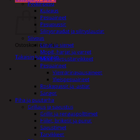
Pyykinpesu
Ostoskori
Kuivaus
Pesuaineet
Pesupussit
Silitysraudat ja silityslaudat
Siivous
Liinat ja sienet
Ostoskori on tyhjä.
Mopit, harjat ja varret
Takaisin kauppaan
Muut siivoustarvikkeet
Pesuaineet
Viemärinavausaineet
Yleispesuaineet
Roskapussit ja -astiat
Sangot
Piha ja puutarha
Grillaus ja savustus
Grillit ja rengaspolttimet
Hiilet, briketit ja purut
Savustimet
Tarvikkeet