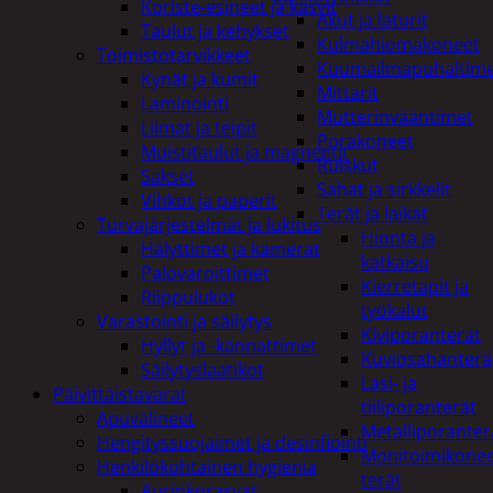
Koriste-esineet ja kasvit
Akut ja laturit
Taulut ja kehykset
Kulmahiomakoneet
Toimistotarvikkeet
Kuumailmapuhaltim
Kynät ja kumit
Mittarit
Laminointi
Mutterinvääntimet
Liimat ja teipit
Porakoneet
Muistitaulut ja magneetit
Ruiskut
Sakset
Sahat ja sirkkelit
Vihkot ja paperit
Terät ja laikat
Turvajärjestelmät ja lukitus
Hionta ja
Hälyttimet ja kamerat
katkaisu
Palovaroittimet
Kierretapit ja
Riippulukot
työkalut
Varastointi ja säilytys
Kiviporanterät
Hyllyt ja -kannattimet
Kuviosahanterä
Säilytyslaatikot
Lasi- ja
Päivittäistavarat
tiiliporanterät
Apuvälineet
Metalliporanter
Hengityssuojaimet ja desinfiointi
Monitoimikone
Henkilökohtainen hygienia
terät
Aurinkorasvat