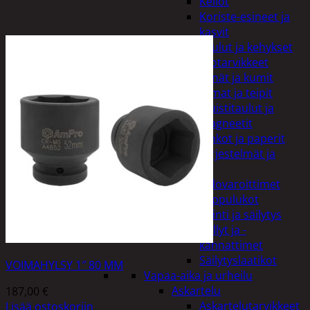
Kellot
Koriste-esineet ja
kasvit
Taulut ja kehykset
Toimistotarvikkeet
Kynät ja kumit
Liimat ja teipit
Muistitaulut ja
magneetit
Vihkot ja paperit
Turvajärjestelmät ja
lukitus
Palovaroittimet
Riippulukot
Varastointi ja säilytys
Hyllyt ja -
kannattimet
Säilytyslaatikot
VOIMAHYLSY 1″ 80 MM
Vapaa-aika ja urheilu
Askartelu
187,00
€
Askartelutarvikkeet
Lisää ostoskoriin