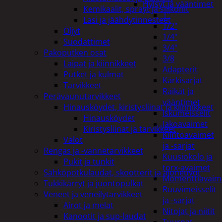
Hylsyt ja vääntimet
Kemikaalit, sprayt ja silikonit
1"
Lasi ja jäähdytinnesteet
1/2"
Öljyt
1/4"
Suodattimet
3/4"
Pakoputken osat
3/8
Laipat ja kiinnikkeet
Adapterit
Putket ja kulmat
Kärkisarjat
Tarvikkeet
Räikät ja
Perävaunutarvikkeet
vääntimet
Hinausköydet, kiristysliinat ja kiinnikkeet
Iskumeisselit
Hinausköydet
Jakoavaimet
Kiristysliinat ja tarvikkeet
Kiintoavaimet
Valot
ja -sarjat
Rengas ja -vannetarvikkeet
Kuusiokolo ja
Pukit ja tunkit
torx-avaimet
Sähköpotkulaudat, skootterit ja ajoneuvot
Momenttiavaim
Tukkikärryt ja juontopulkat
Ruuvimeisselit
Veneet ja veneilytarvikkeet
ja -sarjat
Airot ja melat
Nitojat ja niitit
Kanootit ja sup-laudat