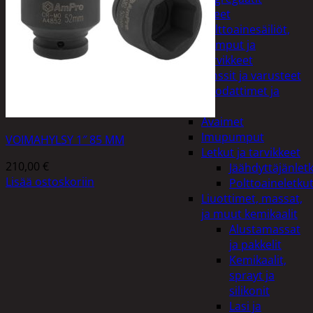
Lisälaitteet
Polttoainesäiliöt,
pumput ja
tarvikkeet
Vinssit ja varusteet
Öljyt, suodattimet ja
nesteet
Avaimet
Imupumput
VOIMAHYLSY 1″ 85 MM
Letkut ja tarvikkeet
210,00
€
Jäähdyttäjänlet
Lisää ostoskoriin
Polttoaineletku
Liuottimet, massat,
ja muut kemikaalit
Alustamassat
ja pakkelit
Kemikaalit,
sprayt ja
silikonit
Lasi ja