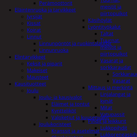
Tuurnat,
Perämoottorit
meistit ja
Eläintenruoka ja tarvikkeet
piirtopuikot
Jyrsijät
Käsihöylät
Kissat
Lyöntityökalut
Koirat
Taltat
Linnut
Tuurnat,
Linnunpöntöt ja ruokintalaudat
meistit ja
Linnunruoka
piirtopuikot
Elintarvikkeet
Vasarat ja
Keksit ja piparit
sorkkaraudat
Makeiset
Sorkkarau
Mausteet
Vasarat
Kausituotteet
Mittaus ja merkintä
Joulu
Linjalangat ja
Joulu- ja kausivalot
kynät
Eläimet ja tontut
Mitat
Kyntteliköt
Vatupassit
Valoketjut ja kuusenvalot
Pihdit ja leikkurit
Joulukoristeet
Lukkopihdit
Kranssit ja asetelmat
Lukkorengaspih