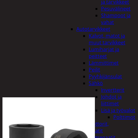
ja tarvikkeet
Pesuvälineet
Shampoot ja
vahat
Autotarvikkeet
Kalvot, matot ja
muut tarvikkeet
Lumiharjat ja
peitteet
Lämmittimet
Peilit
Pyyhkijänsulat
Sähkö
Invertterit
Johdot ja
liittimet
Lisä ja työvalot
Polttimot
Irtomoottorit,
aggregaatit
Aggregaatit