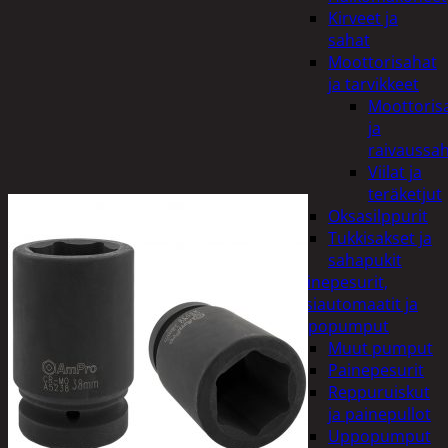
Kirveet ja
sahat
Moottorisahat
ja tarvikkeet
Moottoris
ja
raivaussa
Viilat ja
teräketjut
Oksasilppurit
Tukkisakset ja
sahapukit
Painepesurit,
vesiautomaatit ja
uppopumput
Muut pumput
Painepesurit
Reppuruiskut
ja painepullot
Uppopumput