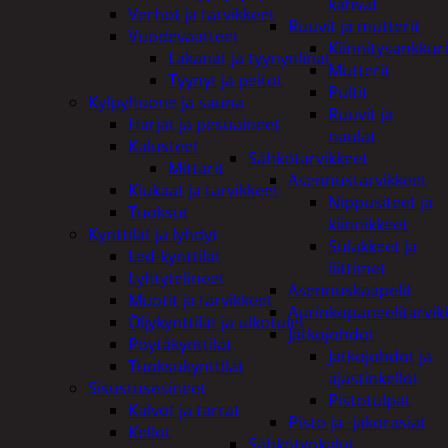
kahvat
Verhot ja tarvikkeet
Ruuvit ja mutterit
Vuodevaatteet
Kiinnitysankkuri
Lakanat ja tyynynlinat
Mutterit
Tyynyt ja peitot
Pultit
Kylpyhuone ja sauna
Ruuvit ja
Harjat ja pesuaineet
naulat
Kalusteet
Sähkötarvikkeet
Mittarit
Asennustarvikkeet
Kiukaat ja tarvikkeet
Nippusiteet ja
Tuoksut
kiinnikkeet
Kynttilät ja lyhdyt
Sulakkeet ja
Led-kynttilät
liittimet
Lyhtytelineet
Asennuskaapelit
Muotit ja tarvikkeet
Aurinkopaneelitarvik
Öljykynttilät ja ulkotulet
Jatkojohdot
Pöytäkynttilät
Jatkojohdot ja
Tuoksukynttilät
ajastinkellot
Sisustusesineet
Pistotulpat
Kalvot ja tarrat
Pisto ja -jakorasiat
Kellot
Sähkötyökalut