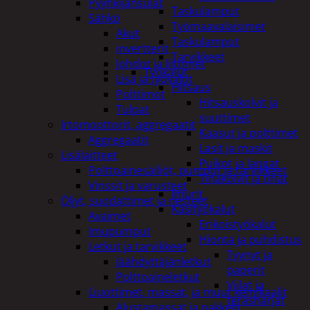
Pyyhkijänsulat
Taskulamput
Sähkö
Työmaavalaisimet
Akut
Taskulamput
invertterit
Tarvikkeet
Johdot ja liittimet
Työkalut
Lisä ja työvalot
Hitsaus
Polttimot
Hitsauskolvit ja
Tulpat
suuttimet
Irtomoottorit, aggregaatit
Kaasut ja polttimet
Aggregaatit
Lasit ja maskit
Lisälaitteet
Puikot ja langat
Polttoainesäiliöt, pumput ja tarvikkeet
Tinakolvit ja tinat
Vinssit ja varusteet
Imurit
Öljyt, suodattimet ja nesteet
Käsityökalut
Avaimet
Erikoistyökalut
Imupumput
Hionta ja puhdistus
Letkut ja tarvikkeet
Tyynyt ja
Jäähdyttäjänletkut
paperit
Polttoaineletkut
Viilat ja
Liuottimet, massat, ja muut kemikaalit
teräsharjat
Alustamassat ja pakkelit