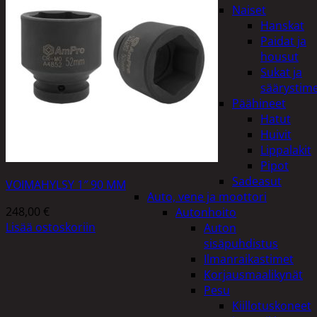
Naiset
Hanskat
Paidat ja
housut
Sukat ja
säärystim
Päähineet
Hatut
Huivit
Lippalakit
Pipot
Sadeasut
VOIMAHYLSY 1″ 90 MM
Auto, vene ja moottori
248,00
€
Autonhoito
Lisää ostoskoriin
Auton
sisäpuhdistus
Ilmanraikastimet
Korjausmaalikynät
Pesu
Kiillotuskoneet