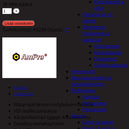
Kynsisakset ja
38 MM määrä
viilat
Pesuharjat ja -
sienet
Lisää ostoskoriin
Shampoot,
Tuotetunnus:
A5238
Osasto:
1"
hoitaineet ja
saippuat
Hoitoaineet
Käsisaippuat
Shampoot
Suihkusaippuat
Hyvinvointi
Muu kauneuden ja
terveydenhoito
Kuvaus
Pyykinpesu
Lisätiedot
Kuivaus
Pesuaineet
Materiaali kromi-molybdeeni-terästä
Pesupussit
HD-teollisuuslaatua
Siivous
Kärjen/kannan tyyppi: Kuusiokulma
Liinat ja sienet
Soveltuu konekäyttöön
Mopit, harjat ja