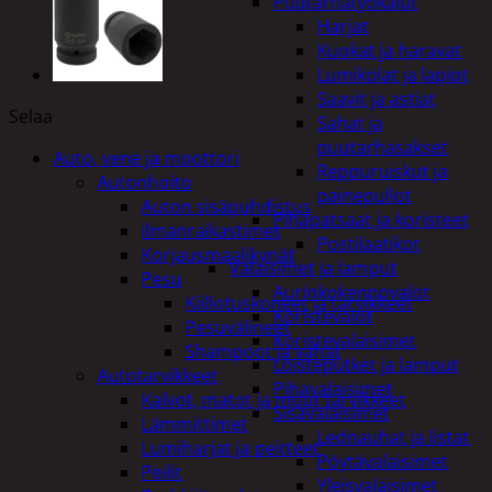
Puutarhatyökalut
Harjat
Kuokat ja haravat
Lumikolat ja lapiot
Saavit ja astiat
Selaa
Sahat ja
puutarhasakset
Auto, vene ja moottori
Reppuruiskut ja
Autonhoito
painepullot
Auton sisäpuhdistus
Pihapatsaat ja koristeet
ilmanraikastimet
Postilaatikot
Korjausmaalikynät
Valaisimet ja lamput
Pesu
Aurinkokennovalot
Kiillotuskoneet ja tarvikkeet
Koristevalot
Pesuvälineet
Koristevalaisimet
Shampoot ja vahat
Loisteputket ja lamput
Autotarvikkeet
Pihavalaisimet
Kalvot, matot ja muut tarvikkeet
Sisävalaisimet
Lämmittimet
Lednauhat ja listat
Lumiharjat ja peitteet
Pöytävalaisimet
Peilit
Yleisvalaisimet