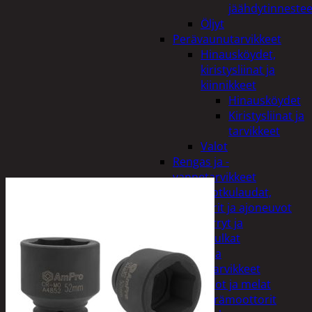
jäähdytinnestee
Öljyt
Perävaunutarvikkeet
Hinausköydet,
kiristysliinat ja
kiinnikkeet
Hinausköydet
Kiristysliinat ja
tarvikkeet
Valot
Rengas ja -
vannetarvikkeet
Sähköpotkulaudat,
skootterit ja ajoneuvot
Tukkikärryt ja
juontopulkat
Veneet ja
veneilytarvikkeet
Airot ja melat
Perämoottorit