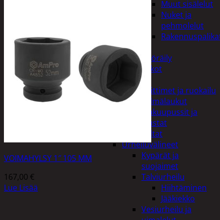
Muut sisälelut
Nuket ja
pehmolelut
Rakennuspalika
Pelit
Polkupyöräily
Lukot
Retkeily
Keittimet ja ruokailu
Kylmälaukut
Makuupussit ja
alustat
Teltat
Urheiluvälineet
Kypärät ja
VOIMAHYLSY 1″ 105 MM
suojaimet
167,00
€
Talviurheilu
Lue Lisää
Hiihtäminen
Jääkiekko
Vesiurheilu ja