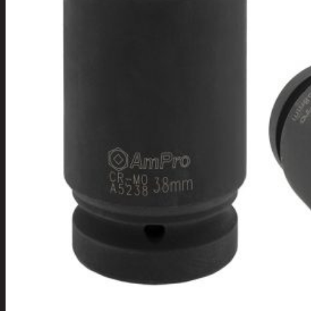
Tuotevalikoima
Poistotuotteet
Kausituotteet
Joulu
Joulu- ja kausivalot
Eläimet ja
tontut
Kyntteliköt
Valoketjut ja
kuusenvalot
Joulukoristeet
Kranssit ja
asetelmat
Tontut ja
muut
Joulutekstiilit
Paketointi
Marjastus
Talvi
Päivittäistavarat