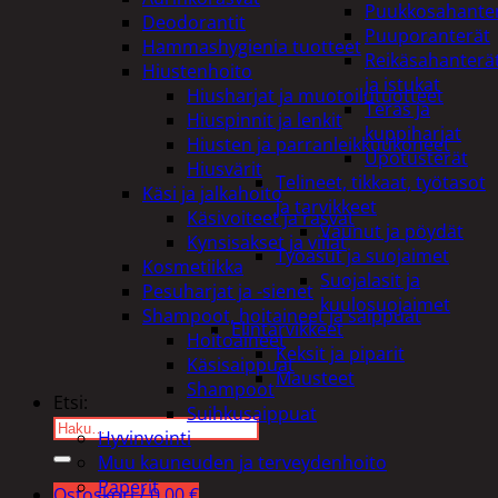
Puukkosahante
Deodorantit
Puuporanterät
Hammashygienia tuotteet
Reikäsahanterä
Hiustenhoito
ja istukat
Hiusharjat ja muotoilutuotteet
Teräs ja
Hiuspinnit ja lenkit
kuppiharjat
Hiusten ja parranleikkuukoneet
Upotusterät
Hiusvärit
Telineet, tikkaat, työtasot
Käsi ja jalkahoito
ja tarvikkeet
Käsivoiteet ja rasvat
Vaunut ja pöydät
Kynsisakset ja viilat
Työasut ja suojaimet
Kosmetiikka
Suojalasit ja
Pesuharjat ja -sienet
kuulosuojaimet
Shampoot, hoitaineet ja saippuat
Elintarvikkeet
Hoitoaineet
Keksit ja piparit
Käsisaippuat
Mausteet
Shampoot
Etsi:
Suihkusaippuat
Hyvinvointi
Muu kauneuden ja terveydenhoito
Paperit
Ostoskori /
0,00
€