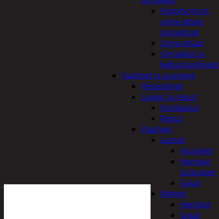
uimalelut
Kylpytynnyrit,
uima-altaat,
porealtaat
Uima-altaat
Uimalelut ja
kelluntavälineet
Vaatteet ja asusteet
Heijastimet
Laukut ja reput
Käsilaukut
Reput
Vaatteet
Lapset
Asusteet
Hanskat
ja lapaset
Sukat
Miehet
Hanskat
Sukat