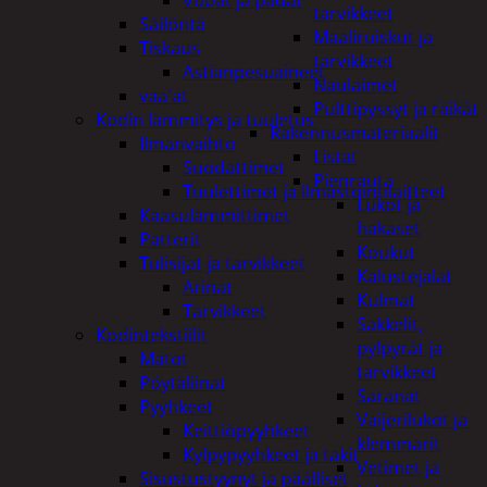
tarvikkeet
Säilöntä
Maaliruiskut ja
Tiskaus
tarvikkeet
Astianpesuaineet
Naulaimet
vaa'at
Pulttipyssyt ja räikät
Kodin lämmitys ja tuuletus
Rakennusmateriaalit
Ilmanvaihto
Listat
Suodattimet
Pienrauta
Tuulettimet ja Ilmastointilaitteet
Lukot ja
Kaasulämmittimet
hakaset
Patterit
Koukut
Tulisijat ja tarvikkeet
Kalustejalat
Arinat
Kulmat
Tarvikkeet
Sakkelit,
Kodintekstiilit
pylpyrät ja
Matot
tarvikkeet
Pöytäliinat
Saranat
Pyyhkeet
Vaijerilukot ja
Keittiöpyyhkeet
klemmarit
Kylpypyyhkeet ja takit
Vetimet ja
Sisustustyynyt ja päälliset