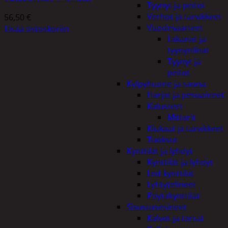
Tyynyt ja peitot
Verhot ja tarvikkeet
56,50
€
Vuodevaatteet
Lisää ostoskoriin
Lakanat ja
tyynynlinat
Tyynyt ja
peitot
Kylpyhuone ja sauna
Harjat ja pesuaineet
Kalusteet
Mittarit
Kiukaat ja tarvikkeet
Tuoksut
Kynttilät ja lyhdyt
Kynttilät ja lyhdyt
Led-kynttilät
Lyhtytelineet
Pöytäkynttilät
Sisustusesineet
Kalvot ja tarrat