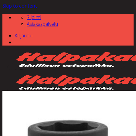
Skip to content
Sijainti
Asiakaspalvelu
Kirjaudu
Etsi: