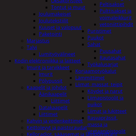
Oksakoristeet
Peltisakset
Tontut ja muut
Pulttisakset ja
Joulumakeiset
voimaleikkurit
Joulutekstiilit
vetoniittipihdit
Kuuset ja valopuut
Puristimet
Paketointi
Puukot
Marjastus
Sahat
Talvi
Puusahat
Lumityövälineet
Rautasahat
Kodin elektroniikka ja laitteet
Työkalusarjat
Imurit ja tarvikkeet
Korjaamotyökalut
Imurit
Lämmittimet
Pölypussit
Liimat, massat, teipit
Kaapelit ja johdot
Köydet ja narut
Äänikaapelit
Liimapistoolit ja
Liittimet
puikot
Datakaapelit
Liimat ja lukitteet
Liittimet
Rasvaprässit,
Kahvin ja vedenkeittimet
massa ja
Keittolevyt ja paistoraudat
uretaanipistoolit
Kelloradiot, sääasemat ja lämpömittarit