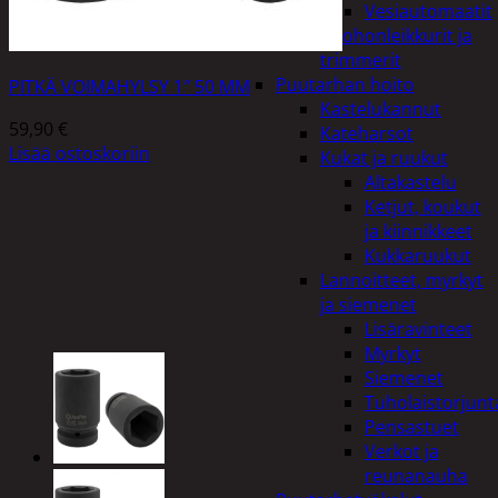
Vesiautomaatit
Ruohonleikkurit ja
trimmerit
Puutarhan hoito
PITKÄ VOIMAHYLSY 1″ 50 MM
Kastelukannut
59,90
€
Kateharsot
Lisää ostoskoriin
Kukat ja ruukut
Altakastelu
Ketjut, koukut
ja kiinnikkeet
Kukkaruukut
Lannoitteet, myrkyt
ja siemenet
Lisäravinteet
Myrkyt
Siemenet
Tuholaistorjunt
Pensastuet
Verkot ja
reunanauha