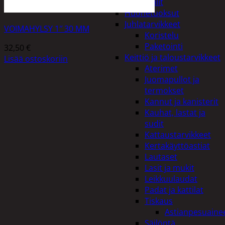
Peilit
Huonetuoksut
Juhlatarvikkeet
VOIMAHYLSY 1″ 30 MM
Koristelu
Paketointi
32,50
€
Keittiö ja taloustarvikkeet
Lisää ostoskoriin
Aterimet
Juomapullot ja
termokset
Kannut ja kanisterit
Kauhat, lastat ja
sudit
Kattaustarvikkeet
Kertakäyttöastiat
Lautaset
Lasit ja mukit
Leikkuulaudat
Padat ja kattilat
Tiskaus
Astianpesuaine
Säilöntä