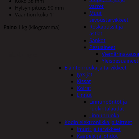
Koko 38 mm
varret
Hylsyn pituus 90 mm
Muut
Vääntiön koko 1″
siivoustarvikkeet
Roskapussit ja -
Paino
1 kg (kilogramma)
astiat
Sankot
Pesuaineet
Tutustu myös
Viemärinavausa
Yleispesuaineet
Eläintenruoka ja tarvikkeet
Jyrsijät
Kissat
Koirat
Linnut
Linnunpöntöt ja
ruokintalaudat
Linnunruoka
Kodin elektroniikka ja laitteet
Imurit ja tarvikkeet
Kaapelit ja johdot