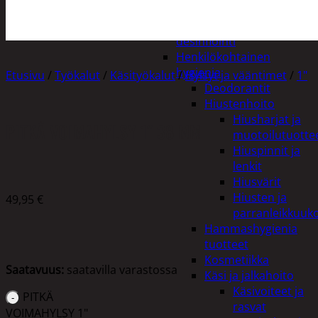
Apuvälineet
Hengityssuojaimet ja
desinfiointi
Henkilökohtainen
hygienia
Etusivu
/
Työkalut
/
Käsityökalut
/
Hylsyt ja vääntimet
/
1"
Deodorantit
Hiustenhoito
Hiusharjat ja
PITKÄ VOIMAHYLSY 1″ 38 MM
muotoilutuotte
Hiuspinnit ja
lenkit
Hiusvärit
Hiusten ja
49,95
€
parranleikkuuk
Hammashygienia
tuotteet
Kosmetiikka
Saatavuus:
saatavilla varastossa
Käsi ja jalkahoito
Käsivoiteet ja
PITKÄ
rasvat
VOIMAHYLSY 1"