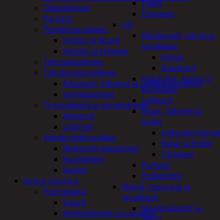
Teipit
Oheislaitteet
Tiivisteet
Paristot
LVI
Puhelintarvikkeet
Allaskaapit, hanat ja
Johdot ja laturit
tarvikkeet
Kotelot ja telineet
Hanat
Tehosekoittimet
Kaapistot
Tietokonetarvikkeet
Hajulukot, kaivot ja
Adapterit, liittimet ja telakointiasemat
tarvikkeet
Verkkolaitteet
Leikkurit
Tv-tarvikkeet ja seinätelineet
Nipat, liittimet ja
Antennit
holkit
Liittimet
Letkunkiristime
Viihde-elektroniikka
Nipat ja holkit
Bluetooth kaiuttimet
Tiivisteet
Kuulokkeet
Pumput
Radiot
Putkipihdit
Koti ja sisustus
Maalit, muuraus ja
Huonekalut
tarvikkeet
Kaapit
Maalikaukalot ja -
Kenkätelineet ja naulakot
astiat