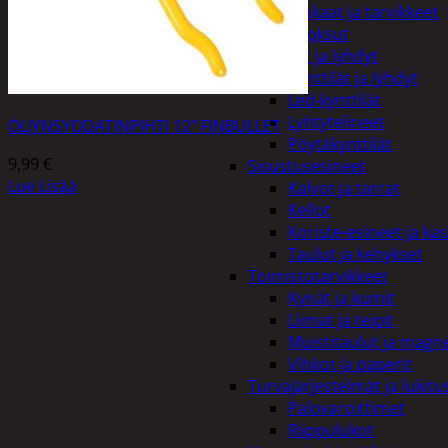
Kiukaat ja tarvikkeet
Tuoksut
Kynttilät ja lyhdyt
Kynttilät ja lyhdyt
Led-kynttilät
Lyhtytelineet
ÖLJYNSYODATINPIHTI 12″ FINBULLET
Pöytäkynttilät
9,99
€
Sisustusesineet
Lue Lisää
Kalvot ja tarrat
Kellot
Koriste-esineet ja kas
Taulut ja kehykset
Toimistotarvikkeet
Kynät ja kumit
Liimat ja teipit
Muistitaulut ja magne
Vihkot ja paperit
Turvajärjestelmät ja lukitu
Palovaroittimet
Riippulukot