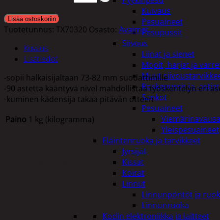
Pyykinpesu
Kuivaus
Lisää ostoskoriin
Pesuaineet
Tuotetunnus:
TX70320
Osasto:
Avaimet
Pesupussit
Siivous
Kuvaus
Liinat ja sienet
Lisätiedot
Mopit, harjat ja varre
Muut siivoustarvikke
-sopii halkaisijaltaan 73-82 mm suodattimille
Roskapussit ja -astiat
-90 astetta kääntyvä nivel mahdollistaa työskentelyn eri a
Sankot
-kuminen kädensija takaa pitävän otteen
Pesuaineet
Viemärinavausa
Paino
1 kg (kilogramma)
Yleispesuaineet
Eläintenruoka ja tarvikkeet
Jyrsijät
Tutustu myös
Kissat
Koirat
Linnut
Linnunpöntöt ja ruok
Linnunruoka
Kodin elektroniikka ja laitteet