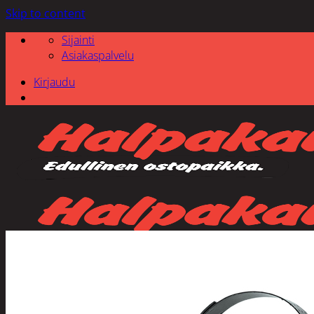
Skip to content
Sijainti
Asiakaspalvelu
Kirjaudu
Etsi: