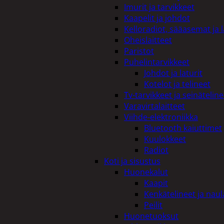
Imurit ja tarvikkeet
Kaapelit ja johdot
Kelloradiot, sääasemat ja 
Oheislaitteet
Paristot
Puhelintarvikkeet
Johdot ja laturit
Kotelot ja telineet
Tv-tarvikkeet ja seinäteline
Varavirtalaitteet
Viihde-elektroniikka
Bluetooth kaiuttimet
Kuulokkeet
Radiot
Koti ja sisustus
Huonekalut
Kaapit
Kenkätelineet ja naul
Peilit
Huonetuoksut