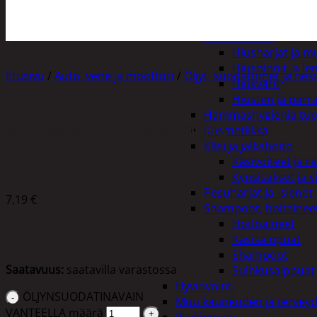
Henkilökohtainen hygienia
Deodorantit
Hiustenhoito
Hiusharjat ja m
Hiuspinnit ja len
Etusivu
/
Auto, vene ja moottori
/
Öljyt, suodattimet ja nes
Hiusvärit
Hiusten ja parr
Hammashygienia tuo
ÖLJYNSUODATINAVAIN VANTEELLA
Kosmetiikka
Käsi ja jalkahoito
Käsivoiteet ja r
Kynsisakset ja vi
Pesuharjat ja -sienet
7,19
€
Shampoot, hoitaineet
Hoitoaineet
Käsisaippuat
Shampoot
Saatavuus:
saatavilla varastossa
Suihkusaippuat
Hyvinvointi
ÖLJYNSUODATINAVAIN
Muu kauneuden ja tervey
VANTEELLA määrä