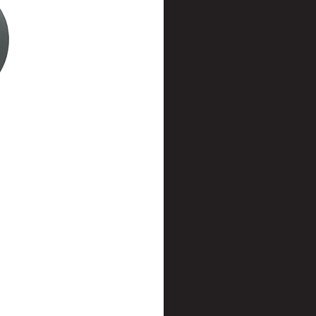
t
uusenvalot
telmat
fiointi