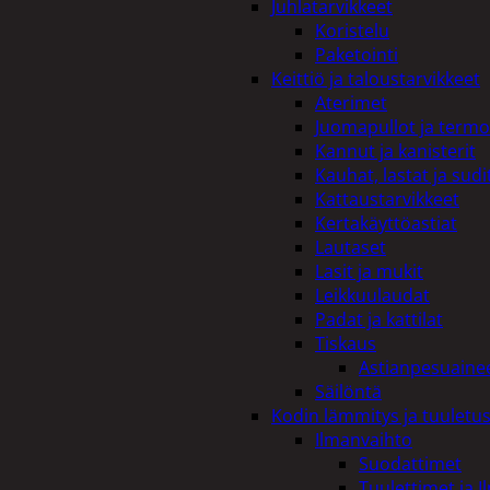
Juhlatarvikkeet
Koristelu
Paketointi
Keittiö ja taloustarvikkeet
Aterimet
Juomapullot ja termo
Kannut ja kanisterit
Kauhat, lastat ja sudi
Kattaustarvikkeet
Kertakäyttöastiat
Lautaset
Lasit ja mukit
Leikkuulaudat
Padat ja kattilat
Tiskaus
Astianpesuaine
Säilöntä
Kodin lämmitys ja tuuletu
Ilmanvaihto
Suodattimet
Tuulettimet ja I