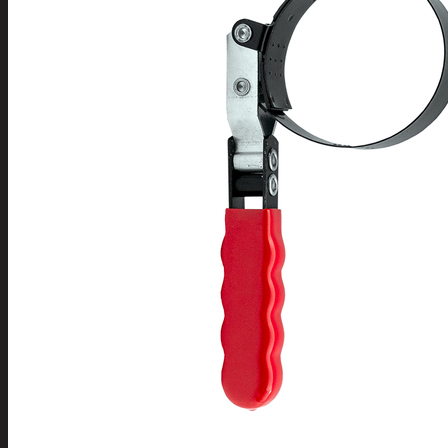
Tuotevalikoima
Poistotuotteet
Kausituotteet
Joulu
Joulu- ja kausivalot
Eläimet ja tontu
Kyntteliköt
Valoketjut ja k
Joulukoristeet
Kranssit ja ase
Tontut ja muut
Joulutekstiilit
Paketointi
Marjastus
Talvi
Päivittäistavarat
Apuvälineet
Hengityssuojaimet ja desin