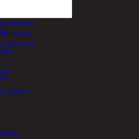
uotoilutuotteet
kit
teet
/
Avaimet
anleikkuukoneet
tteet
asvat
ilat
 ja saippuat
denhoito