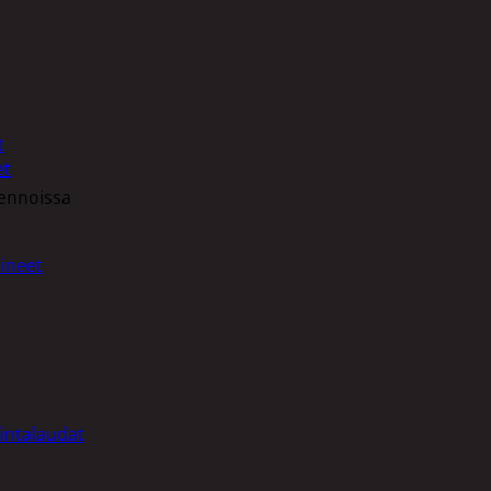
t
et
sennoissa
ineet
intalaudat