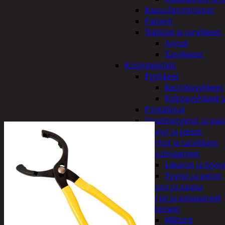
Kaasulämmittimet
Patterit
Tulisijat ja tarvikkeet
Arinat
Tarvikkeet
Kodintekstiilit
Pyyhkeet
Keittiöpyyhkeet
Kylpypyyhkeet ja
Pöytäliinat
Sisustustyynyt ja pääl
Tyynyt ja peitot
Verhot ja tarvikkeet
Vuodevaatteet
Lakanat ja tyyny
Tyynyt ja peitot
Kylpyhuone ja sauna
Harjat ja pesuaineet
Kalusteet
Mittarit