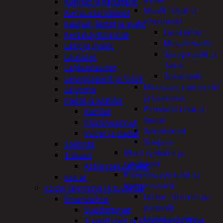
Kannut ja kanisterit
Maalit, lakat ja
Kattaustarvikkeet
ohentimet
Kauhat, lastat ja sudit
Liuottimet
Kertakäyttöastiat
Metallimaalit
Lasit ja mukit
Spraymaalit ja
Lautaset
-lakat
Leikkuulaudat
Talomaalit
Leivinpaperit ja foliot
Muuraus, tapetointi
Leivonta
ja laatoitus
Padat ja kattilat
Pensselit telat ja
Kattilat
lastat
Paistinpannut
Sekoittimet
Vuoat ja padat
Suojaus
Säilöntä
Muut työkalut ja
Tiskaus
tarvikkeet
Astianpesuaineet
Paineilmatyökalut ja
vaa'at
kompressorit
Kodin lämmitys ja tuuletus
Letkut, liittimet ja
Ilmanvaihto
pistoolit
Suodattimet
Letkut ja muut
Tuulettimet ja Ilmastointilaitteet