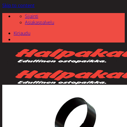
Skip to content
Sijainti
Asiakaspalvelu
Kirjaudu
Etsi: