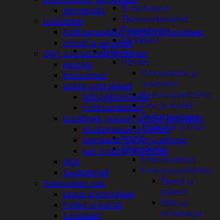
Taskulamput
Aggregaatit
Työmaavalaisimet
Lisälaitteet
Taskulamput
Polttoainesäiliöt, pumput ja tarvikkeet
Tarvikkeet
Vinssit ja varusteet
Työkalut
Öljyt, suodattimet ja nesteet
Hitsaus
Avaimet
Hitsauskolvit ja
Imupumput
suuttimet
Letkut ja tarvikkeet
Kaasut ja polttimet
Jäähdyttäjänletkut
Lasit ja maskit
Polttoaineletkut
Puikot ja langat
Liuottimet, massat, ja muut kemikaalit
Tinakolvit ja tinat
Alustamassat ja pakkelit
Imurit
Kemikaalit, sprayt ja silikonit
Käsityökalut
Lasi ja jäähdytinnesteet
Erikoistyökalut
Öljyt
Hionta ja puhdistus
Suodattimet
Tyynyt ja
Pakoputken osat
paperit
Laipat ja kiinnikkeet
Viilat ja
Putket ja kulmat
teräsharjat
Tarvikkeet