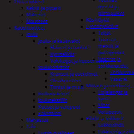
Tuurnat,
Elintarvikkeet
meistit ja
Keksit ja piparit
piirtopuikot
Makeiset
Käsihöylät
Mausteet
Lyöntityökalut
Kausituotteet
Taltat
Joulu
Tuurnat,
Joulu- ja kausivalot
meistit ja
Eläimet ja tontut
piirtopuikot
Kyntteliköt
Vasarat ja
Valoketjut ja kuusenvalot
sorkkaraudat
Joulukoristeet
Sorkkarau
Kranssit ja asetelmat
Vasarat
Oksakoristeet
Mittaus ja merkintä
Tontut ja muut
Linjalangat ja
Joulumakeiset
kynät
Joulutekstiilit
Mitat
Kuuset ja valopuut
Vatupassit
Paketointi
Pihdit ja leikkurit
Marjastus
Lukkopihdit
Talvi
Lukkorengaspih
Lumityövälineet