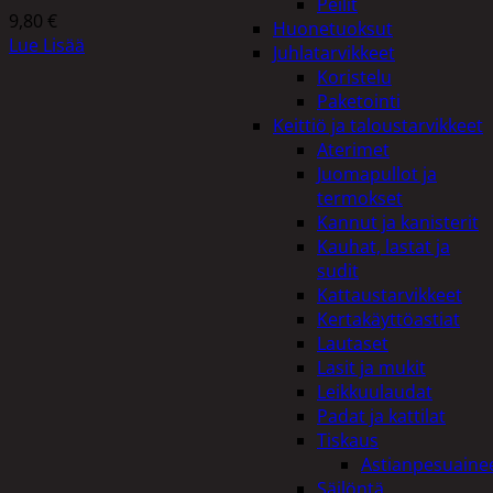
Peilit
9,80
€
Huonetuoksut
Lue Lisää
Juhlatarvikkeet
Koristelu
Paketointi
Keittiö ja taloustarvikkeet
Aterimet
Juomapullot ja
termokset
Kannut ja kanisterit
Kauhat, lastat ja
sudit
Kattaustarvikkeet
Kertakäyttöastiat
Lautaset
Lasit ja mukit
Leikkuulaudat
Padat ja kattilat
Tiskaus
Astianpesuaine
Säilöntä