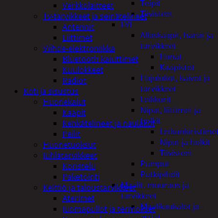
Teipit
Verkkolaitteet
Tiivisteet
Tv-tarvikkeet ja seinätelineet
LVI
Antennit
Allaskaapit, hanat ja
Liittimet
tarvikkeet
Viihde-elektroniikka
Hanat
Bluetooth kaiuttimet
Kaapistot
Kuulokkeet
Hajulukot, kaivot ja
Radiot
tarvikkeet
Koti ja sisustus
Leikkurit
Huonekalut
Nipat, liittimet ja
Kaapit
holkit
Kenkätelineet ja naulakot
Letkunkiristime
Peilit
Nipat ja holkit
Huonetuoksut
Tiivisteet
Juhlatarvikkeet
Pumput
Koristelu
Putkipihdit
Paketointi
Maalit, muuraus ja
Keittiö ja taloustarvikkeet
tarvikkeet
Aterimet
Maalikaukalot ja -
Juomapullot ja termokset
astiat