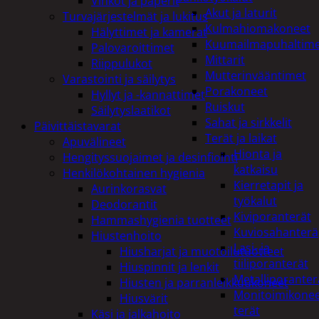
Vihkot ja paperit
Akut ja laturit
Turvajärjestelmät ja lukitus
Kulmahiomakoneet
Hälyttimet ja kamerat
Kuumailmapuhaltim
Palovaroittimet
Mittarit
Riippulukot
Mutterinvääntimet
Varastointi ja säilytys
Porakoneet
Hyllyt ja -kannattimet
Ruiskut
Säilytyslaatikot
Sahat ja sirkkelit
Päivittäistavarat
Terät ja laikat
Apuvälineet
Hionta ja
Hengityssuojaimet ja desinfiointi
katkaisu
Henkilökohtainen hygienia
Kierretapit ja
Aurinkorasvat
työkalut
Deodorantit
Kiviporanterät
Hammashygienia tuotteet
Kuviosahanterä
Hiustenhoito
Lasi- ja
Hiusharjat ja muotoilutuotteet
tiiliporanterät
Hiuspinnit ja lenkit
Metalliporanter
Hiusten ja parranleikkuukoneet
Monitoimikone
Hiusvärit
terät
Käsi ja jalkahoito