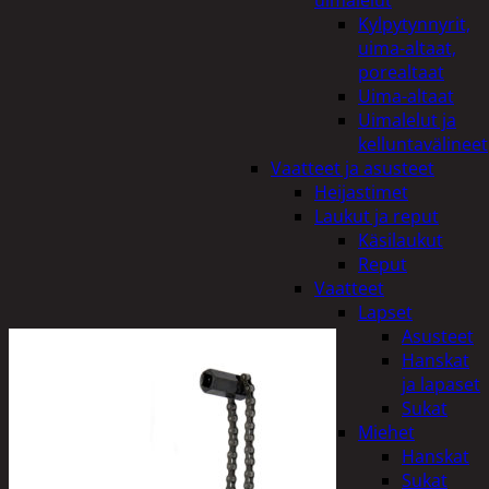
uimalelut
Kylpytynnyrit,
uima-altaat,
porealtaat
Uima-altaat
Uimalelut ja
kelluntavälineet
Vaatteet ja asusteet
Heijastimet
Laukut ja reput
Käsilaukut
Reput
Vaatteet
Lapset
Asusteet
Hanskat
ja lapaset
Sukat
Miehet
Hanskat
Sukat