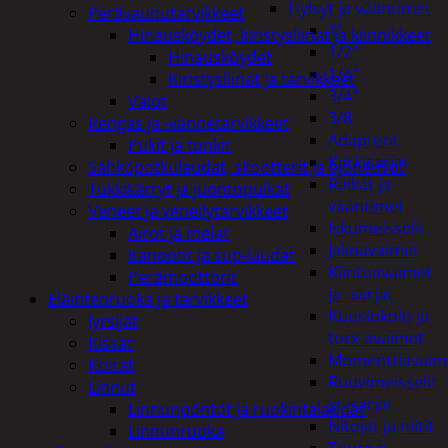
Hylsyt ja vääntimet
Perävaunutarvikkeet
1"
Hinausköydet, kiristysliinat ja kiinnikkeet
1/2"
Hinausköydet
1/4"
Kiristysliinat ja tarvikkeet
3/4"
Valot
3/8
Rengas ja -vannetarvikkeet
Adapterit
Pukit ja tunkit
Kärkisarjat
Sähköpotkulaudat, skootterit ja ajoneuvot
Räikät ja
Tukkikärryt ja juontopulkat
vääntimet
Veneet ja veneilytarvikkeet
Iskumeisselit
Airot ja melat
Jakoavaimet
Kanootit ja sup-laudat
Kiintoavaimet
Perämoottorit
ja -sarjat
Eläintenruoka ja tarvikkeet
Kuusiokolo ja
Jyrsijät
torx-avaimet
Kissat
Momenttiavaim
Koirat
Ruuvimeisselit
Linnut
ja -sarjat
Linnunpöntöt ja ruokintalaudat
Nitojat ja niitit
Linnunruoka