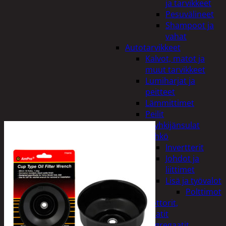
ja tarvikkeet
Pesuvälineet
Shampoot ja
vahat
Autotarvikkeet
Kalvot, matot ja
muut tarvikkeet
Lumiharjat ja
peitteet
Lämmittimet
Peilit
Pyyhkijänsulat
Sähkö
Invertterit
Johdot ja
liittimet
Lisä ja työvalot
Polttimot
Irtomoottorit,
aggregaatit
Aggregaatit