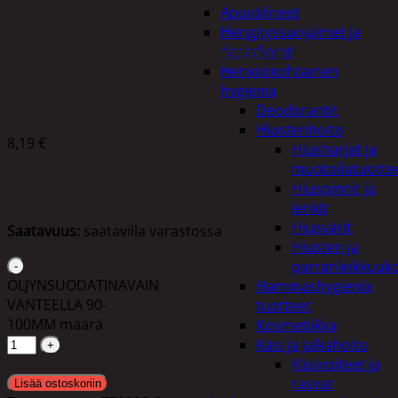
Apuvälineet
Hengityssuojaimet ja
ÖLJYNSUODATINAVAIN VANTEELLA 90-100MM
desinfiointi
Henkilökohtainen
hygienia
Deodorantit
Hiustenhoito
8,19
€
Hiusharjat ja
muotoilutuotte
Hiuspinnit ja
lenkit
Hiusvärit
Saatavuus:
saatavilla varastossa
Hiusten ja
parranleikkuuk
ÖLJYNSUODATINAVAIN
Hammashygienia
VANTEELLA 90-
tuotteet
100MM määrä
Kosmetiikka
Käsi ja jalkahoito
Käsivoiteet ja
rasvat
Lisää ostoskoriin