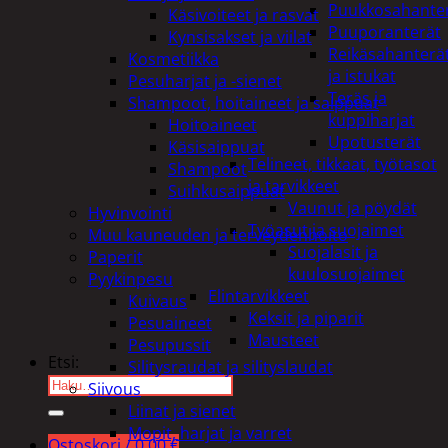
Puukkosahante
Käsivoiteet ja rasvat
Puuporanterät
Kynsisakset ja viilat
Reikäsahanterä
Kosmetiikka
ja istukat
Pesuharjat ja -sienet
Teräs ja
Shampoot, hoitaineet ja saippuat
kuppiharjat
Hoitoaineet
Upotusterät
Käsisaippuat
Telineet, tikkaat, työtasot
Shampoot
ja tarvikkeet
Suihkusaippuat
Vaunut ja pöydät
Hyvinvointi
Työasut ja suojaimet
Muu kauneuden ja terveydenhoito
Suojalasit ja
Paperit
kuulosuojaimet
Pyykinpesu
Elintarvikkeet
Kuivaus
Keksit ja piparit
Pesuaineet
Mausteet
Pesupussit
Etsi:
Silitysraudat ja silityslaudat
Siivous
Liinat ja sienet
Mopit, harjat ja varret
Ostoskori /
0,00
€