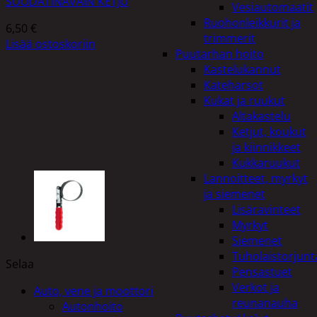
SUODATINAVAIN KETJU
Vesiautomaatit
Ruohonleikkurit ja
6,50
€
trimmerit
Lisää ostoskoriin
Puutarhan hoito
Kastelukannut
Kateharsot
Kukat ja ruukut
Altakastelu
Ketjut, koukut
ja kiinnikkeet
Kukkaruukut
Lannoitteet, myrkyt
ja siemenet
Lisäravinteet
Myrkyt
Siemenet
Tuholaistorjunt
Selaa
Pensastuet
Verkot ja
Auto, vene ja moottori
reunanauha
Autonhoito