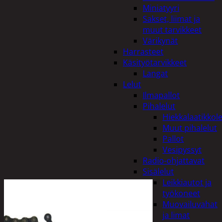
Miniatyyri
Sakset, liimat ja
muut tarvikkeet
Värikynät
Harrasteet
Käsityötarvikkeet
Langat
Lelut
Ilmapallot
Pihalelut
Hiekkalaatikkole
Muut pihalelut
Pallot
Vesipyssyt
Radio-ohjattavat
Sisälelut
Leikkiautot ja
työkoneet
Muovailuvahat
ja limat