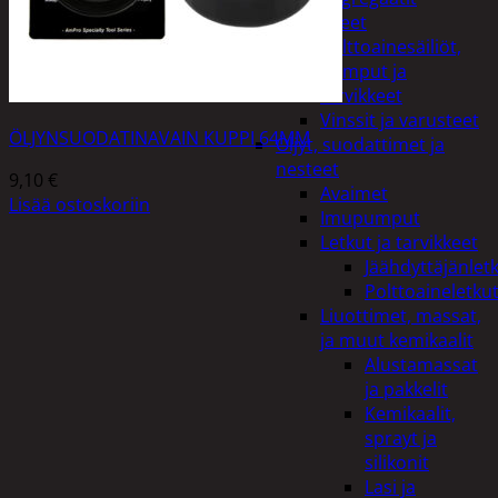
Lisälaitteet
Polttoainesäiliöt,
pumput ja
tarvikkeet
Vinssit ja varusteet
ÖLJYNSUODATINAVAIN KUPPI 64MM
Öljyt, suodattimet ja
nesteet
9,10
€
Avaimet
Lisää ostoskoriin
Imupumput
Letkut ja tarvikkeet
Jäähdyttäjänlet
Polttoaineletku
Liuottimet, massat,
ja muut kemikaalit
Alustamassat
ja pakkelit
Kemikaalit,
sprayt ja
silikonit
Lasi ja