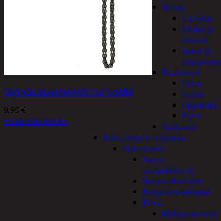
Naiset
Hanskat
Paidat ja
housut
Sukat ja
säärystim
Päähineet
Hatut
ÖLJYNSUODATINAVAIN 1/2″175MM
Huivit
Lippalakit
9,95
€
Pipot
Lisää ostoskoriin
Sadeasut
Auto, vene ja moottori
Autonhoito
Auton
sisäpuhdistus
Ilmanraikastimet
Korjausmaalikynät
Pesu
Kiillotuskoneet