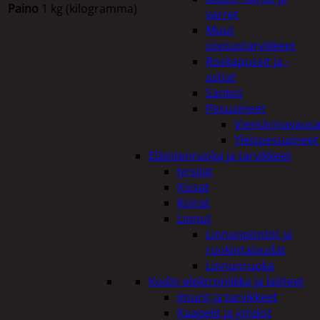
Paino
1 kg (kilogramma)
varret
Muut
siivoustarvikkeet
Roskapussit ja -
Tutustu myös
astiat
Sankot
Pesuaineet
Viemärinavausa
Yleispesuaineet
Eläintenruoka ja tarvikkeet
Jyrsijät
Kissat
Koirat
Linnut
Linnunpöntöt ja
ruokintalaudat
Linnunruoka
Kodin elektroniikka ja laitteet
Imurit ja tarvikkeet
Kaapelit ja johdot