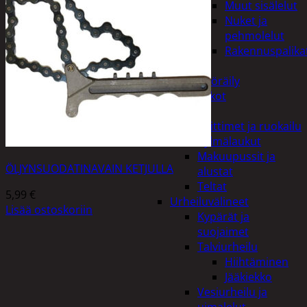
Muut sisälelut
Nuket ja
pehmolelut
Rakennuspalika
Pelit
Polkupyöräily
Lukot
Retkeily
Keittimet ja ruokailu
Kylmälaukut
Makuupussit ja
ÖLJYNSUODATINAVAIN KETJULLA
alustat
Teltat
5,99
€
Urheiluvälineet
Lisää ostoskoriin
Kypärät ja
suojaimet
Talviurheilu
Hiihtäminen
Jääkiekko
Vesiurheilu ja