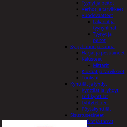
Tyynyt ja peitot
Verhot ja tarvikkeet
Vuodevaatteet
Lakanat ja
tyynynlinat
Tyynyt ja
peitot
Kylpyhuone ja sauna
Harjat ja pesuaineet
Kalusteet
Mittarit
Kiukaat ja tarvikkeet
Tuoksut
Kynttilät ja lyhdyt
Kynttilät ja lyhdyt
Led-kynttilät
Lyhtytelineet
Pöytäkynttilät
Sisustusesineet
Kalvot ja tarrat