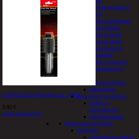
Kellot
Koriste-esineet ja
kasvit
Taulut ja kehykset
Toimistotarvikkeet
Kynät ja kumit
Liimat ja teipit
Muistitaulut ja
magneetit
Vihkot ja paperit
Turvajärjestelmät ja
lukitus
Palovaroittimet
Riippulukot
ÖLJYNSUODATINAVAIN ALL TYPES
Varastointi ja säilytys
Hyllyt ja -
9,80
€
kannattimet
Lisää ostoskoriin
Säilytyslaatikot
Vapaa-aika ja urheilu
Askartelu
Askartelutarvikkeet