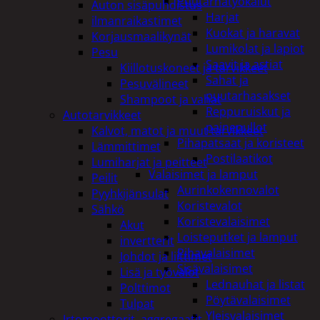
Puutarhatyökalut
Auton sisäpuhdistus
Harjat
ilmanraikastimet
Kuokat ja haravat
Korjausmaalikynät
Lumikolat ja lapiot
Pesu
Saavit ja astiat
Kiillotuskoneet ja tarvikkeet
Sahat ja
Pesuvälineet
puutarhasakset
Shampoot ja vahat
Reppuruiskut ja
Autotarvikkeet
painepullot
Kalvot, matot ja muut tarvikkeet
Pihapatsaat ja koristeet
Lämmittimet
Postilaatikot
Lumiharjat ja peitteet
Valaisimet ja lamput
Peilit
Aurinkokennovalot
Pyyhkijänsulat
Koristevalot
Sähkö
Koristevalaisimet
Akut
Loisteputket ja lamput
invertterit
Pihavalaisimet
Johdot ja liittimet
Sisävalaisimet
Lisä ja työvalot
Lednauhat ja listat
Polttimot
Pöytävalaisimet
Tulpat
Yleisvalaisimet
Irtomoottorit, aggregaatit