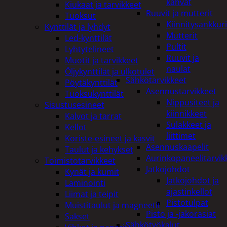
kahvat
Kiukaat ja tarvikkeet
Ruuvit ja mutterit
Tuoksut
Kiinnitysankkuri
Kynttilät ja lyhdyt
Mutterit
Led-kynttilät
Pultit
Lyhtytelineet
Ruuvit ja
Muotit ja tarvikkeet
naulat
Öljykynttilät ja ulkotulet
Sähkötarvikkeet
Pöytäkynttilät
Asennustarvikkeet
Tuoksukynttilät
Nippusiteet ja
Sisustusesineet
kiinnikkeet
Kalvot ja tarrat
Sulakkeet ja
Kellot
liittimet
Koriste-esineet ja kasvit
Asennuskaapelit
Taulut ja kehykset
Aurinkopaneelitarvik
Toimistotarvikkeet
Jatkojohdot
Kynät ja kumit
Jatkojohdot ja
Laminointi
ajastinkellot
Liimat ja teipit
Pistotulpat
Muistitaulut ja magneetit
Pisto ja -jakorasiat
Sakset
Sähkötyökalut