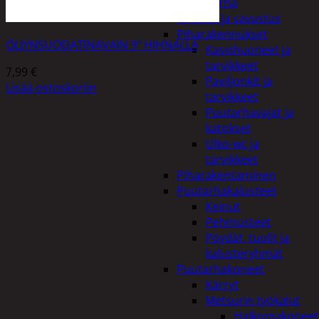
Piha ja puutarha
Grillaus ja savustus
Piharakennukset
ÖLJYNSUODATINAVAIN 9″ HIHNALLA
Kasvihuoneet ja
tarvikkeet
7,99
€
Paviljonkit ja
Lisää ostoskoriin
tarvikkeet
Puutarhavajat ja
katokset
Ulko-wc ja
tarvikkeet
Piharakentaminen
Puutarhakalusteet
Keinut
Pehmusteet
Pöydät, tuolit ja
kalusteryhmät
Puutarhakoneet
Kärryt
Metsurin työkalut
Halkomakoneet