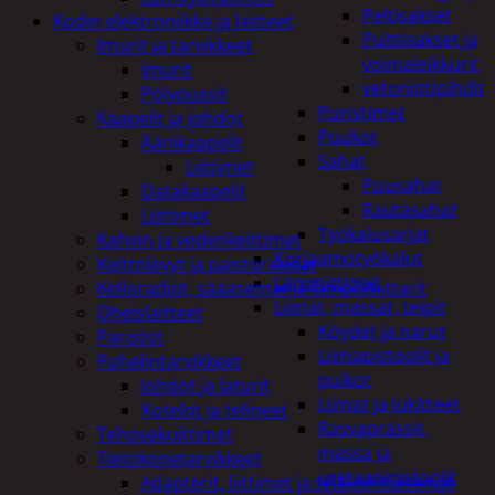
Peltisakset
Kodin elektroniikka ja laitteet
Pulttisakset ja
Imurit ja tarvikkeet
voimaleikkurit
Imurit
vetoniittipihdit
Pölypussit
Puristimet
Kaapelit ja johdot
Puukot
Äänikaapelit
Sahat
Liittimet
Puusahat
Datakaapelit
Rautasahat
Liittimet
Työkalusarjat
Kahvin ja vedenkeittimet
Korjaamotyökalut
Keittolevyt ja paistoraudat
Lämmittimet
Kelloradiot, sääasemat ja lämpömittarit
Liimat, massat, teipit
Oheislaitteet
Köydet ja narut
Paristot
Liimapistoolit ja
Puhelintarvikkeet
puikot
Johdot ja laturit
Liimat ja lukitteet
Kotelot ja telineet
Rasvaprässit,
Tehosekoittimet
massa ja
Tietokonetarvikkeet
uretaanipistoolit
Adapterit, liittimet ja telakointiasemat