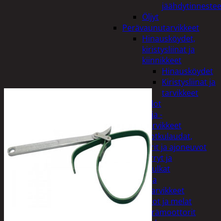
jäähdytinnestee
Öljyt
Perävaunutarvikkeet
Hinausköydet,
kiristysliinat ja
kiinnikkeet
Hinausköydet
Kiristysliinat ja
tarvikkeet
Valot
Rengas ja -
vannetarvikkeet
Sähköpotkulaudat,
skootterit ja ajoneuvot
Tukkikärryt ja
juontopulkat
Veneet ja
veneilytarvikkeet
Airot ja melat
Perämoottorit