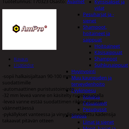
Tuotetunnus:
T70323
Osasto:
Avaimet
Kynsisakset ja
viilat
Pesuharjat ja -
sienet
Shampoot,
hoitaineet ja
saippuat
Hoitoaineet
Käsisaippuat
Shampoot
Kuvaus
Suihkusaippuat
Lisätiedot
Hyvinvointi
-sopii halkaisijaltaan 90-100 mm
Muu kauneuden ja
suodattimille
terveydenhoito
-automaattinen puristustoiminto
Pyykinpesu
-32 mm leveä vanne on käsitelty ruostesuojalla
Kuivaus
-leveä vanne estää suodattimen rikkoutumisen
Pesuaineet
väännettäessä
Pesupussit
-pykällykset vanteessa ja vinyylipinnoitettu kädensija
Siivous
takaavat pitävän otteen
Liinat ja sienet
Mopit, harjat ja