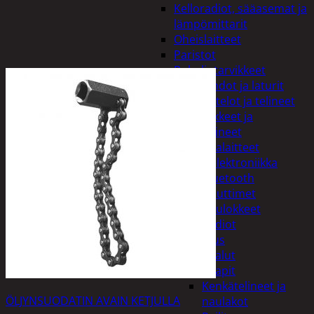
Kelloradiot, sääasemat ja
lämpömittarit
Oheislaitteet
Paristot
Puhelintarvikkeet
Johdot ja laturit
Kotelot ja telineet
Tv-tarvikkeet ja
seinätelineet
Varavirtalaitteet
Viihde-elektroniikka
Bluetooth
kaiuttimet
Kuulokkeet
Radiot
Koti ja sisustus
Huonekalut
Kaapit
Kenkätelineet ja
ÖLJYNSUODATIN AVAIN KETJULLA
naulakot