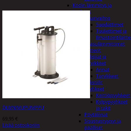
Kodin lämmitys ja
tuuletus
Ilmanvaihto
Suodattimet
Tuulettimet ja
Ilmastointilaitte
Kaasulämmittimet
Patterit
Tulisijat ja
tarvikkeet
Arinat
Tarvikkeet
Kodintekstiilit
Pyyhkeet
Keittiöpyyhkeet
Kylpypyyhkeet
ÖLJYNIMUPUMPPU
ja takit
Pöytäliinat
69,95
€
Sisustustyynyt ja
Lisää ostoskoriin
päälliset