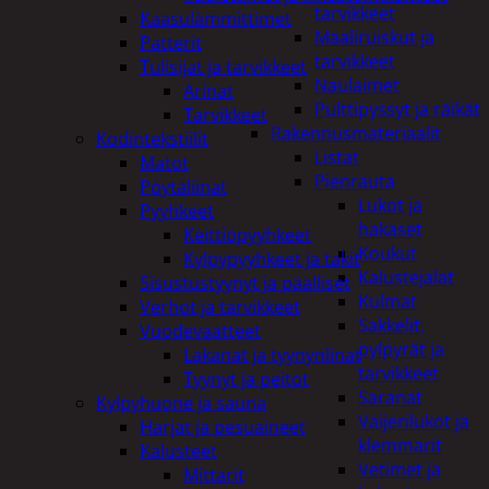
tarvikkeet
Kaasulämmittimet
Maaliruiskut ja
Patterit
tarvikkeet
Tulisijat ja tarvikkeet
Naulaimet
Arinat
Pulttipyssyt ja räikät
Tarvikkeet
Rakennusmateriaalit
Kodintekstiilit
Listat
Matot
Pienrauta
Pöytäliinat
Lukot ja
Pyyhkeet
hakaset
Keittiöpyyhkeet
Koukut
Kylpypyyhkeet ja takit
Kalustejalat
Sisustustyynyt ja päälliset
Kulmat
Verhot ja tarvikkeet
Sakkelit,
Vuodevaatteet
pylpyrät ja
Lakanat ja tyynynlinat
tarvikkeet
Tyynyt ja peitot
Saranat
Kylpyhuone ja sauna
Vaijerilukot ja
Harjat ja pesuaineet
klemmarit
Kalusteet
Vetimet ja
Mittarit