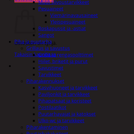
Muut siivoustarvikkeet
Ostoskori
Pesuaineet
Viemärinavausaineet
Yleispesuaineet
Roskapussit ja -astiat
Sangot
Piha ja puutarha
Ostoskori on tyhjä.
Grillaus ja savustus
Takaisin kauppaan
Grillit ja rengaspolttimet
Hiilet, briketit ja purut
Savustimet
Tarvikkeet
Piharakennukset
Kasvihuoneet ja tarvikkeet
Paviljonkit ja tarvikkeet
Pihapatsaat ja koristeet
Postilaatikot
Puutarhavajat ja katokset
Ulko-wc ja tarvikkeet
Piharakentaminen
Puutarhakalusteet