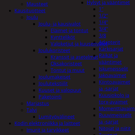
Hylsyt ja vääntimet
Mausteet
1"
Kausituotteet
1/2"
Joulu
1/4"
Joulu- ja kausivalot
3/4"
Eläimet ja tontut
3/8
Kyntteliköt
Adapterit
Valoketjut ja kuusenvalot
Kärkisarjat
Joulukoristeet
Räikät ja
Kranssit ja asetelmat
vääntimet
Oksakoristeet
Iskumeisselit
Tontut ja muut
Jakoavaimet
Joulumakeiset
Kiintoavaimet
Joulutekstiilit
ja -sarjat
Kuuset ja valopuut
Kuusiokolo ja
Paketointi
torx-avaimet
Marjastus
Momenttiavaim
Talvi
Ruuvimeisselit
Lumityövälineet
ja -sarjat
Kodin elektroniikka ja laitteet
Nitojat ja niitit
Imurit ja tarvikkeet