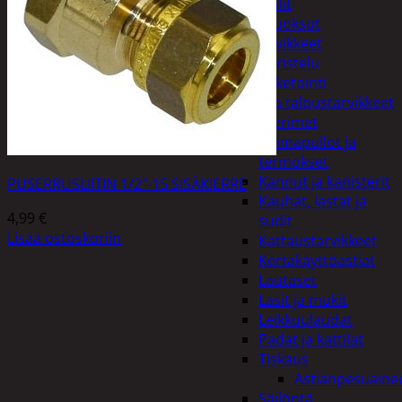
Peilit
Huonetuoksut
Juhlatarvikkeet
Koristelu
Paketointi
Keittiö ja taloustarvikkeet
Aterimet
Juomapullot ja
termokset
Kannut ja kanisterit
PUSERRUSLIITIN 1/2″-15 SISÄKIERRE
Kauhat, lastat ja
4,99
€
sudit
Lisää ostoskoriin
Kattaustarvikkeet
Kertakäyttöastiat
Lautaset
Lasit ja mukit
Leikkuulaudat
Padat ja kattilat
Tiskaus
Astianpesuaine
Säilöntä