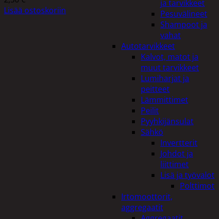
ja tarvikkeet
Lisää ostoskoriin
Pesuvälineet
Shampoot ja
vahat
Autotarvikkeet
Kalvot, matot ja
muut tarvikkeet
Lumiharjat ja
peitteet
Lämmittimet
Peilit
Pyyhkijänsulat
Sähkö
Invertterit
Johdot ja
liittimet
Lisä ja työvalot
Polttimot
Irtomoottorit,
aggregaatit
Aggregaatit