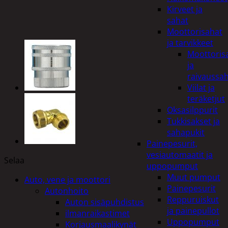
Kirveet ja
sahat
Moottorisahat
ja tarvikkeet
Moottoris
ja
raivaussa
Viilat ja
teräketjut
Oksasilppurit
Tukkisakset ja
sahapukit
Painepesurit,
vesiautomaatit ja
Selaa
uppopumput
Muut pumput
Auto, vene ja moottori
Painepesurit
Autonhoito
Reppuruiskut
Auton sisäpuhdistus
ja painepullot
ilmanraikastimet
Uppopumput
Korjausmaalikynät