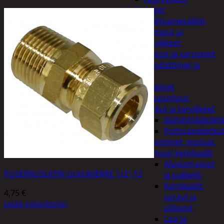
Lisälaitteet
Polttoainesäiliöt,
pumput ja
tarvikkeet
Vinssit ja varusteet
Öljyt, suodattimet ja
nesteet
Avaimet
Imupumput
Letkut ja tarvikkeet
Jäähdyttäjänlet
Polttoaineletku
Liuottimet, massat,
ja muut kemikaalit
Alustamassat
PUSERRUSLIITIN ULKOKIERRE 1/2″-12
ja pakkelit
Kemikaalit,
4,75
€
sprayt ja
Lisää ostoskoriin
silikonit
Lasi ja