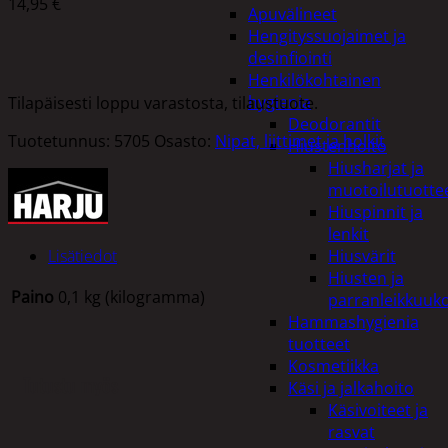
14,95
€
Apuvälineet
Hengityssuojaimet ja
desinfiointi
Henkilökohtainen
hygienia
Tilapäisesti loppu varastosta, tilaustuote.
Deodorantit
Tuotetunnus:
5705
Osasto:
Nipat, liittimet ja holkit
Hiustenhoito
Hiusharjat ja
muotoilutuotte
Hiuspinnit ja
lenkit
Lisätiedot
Hiusvärit
Hiusten ja
Paino
0,1 kg (kilogramma)
parranleikkuuk
Hammashygienia
tuotteet
Kosmetiikka
Tutustu myös
Käsi ja jalkahoito
Käsivoiteet ja
rasvat