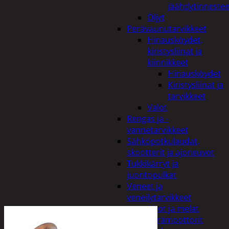
jäähdytinnestee
Öljyt
Perävaunutarvikkeet
Hinausköydet,
kiristysliinat ja
kiinnikkeet
Hinausköydet
Kiristysliinat ja
tarvikkeet
Valot
Rengas ja -
vannetarvikkeet
Sähköpotkulaudat,
skootterit ja ajoneuvot
Tukkikärryt ja
juontopulkat
Veneet ja
veneilytarvikkeet
Airot ja melat
Perämoottorit