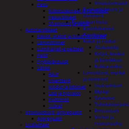
Vesiautomaatit
Pesu
Ruohonleikkurit ja
Kiillotuskoneet ja tarvikkeet
trimmerit
Pesuvälineet
Puutarhan hoito
Shampoot ja vahat
Kastelukannut
Autotarvikkeet
Kateharsot
Kalvot, matot ja muut tarvikkeet
Kukat ja ruukut
Lämmittimet
Altakastelu
Lumiharjat ja peitteet
Ketjut, koukut
Peilit
ja kiinnikkeet
Pyyhkijänsulat
Kukkaruukut
Sähkö
Lannoitteet, myrkyt
Akut
ja siemenet
invertterit
Lisäravinteet
Johdot ja liittimet
Myrkyt
Lisä ja työvalot
Siemenet
Polttimot
Tuholaistorjunt
Tulpat
Pensastuet
Irtomoottorit, aggregaatit
Verkot ja
Aggregaatit
reunanauha
Lisälaitteet