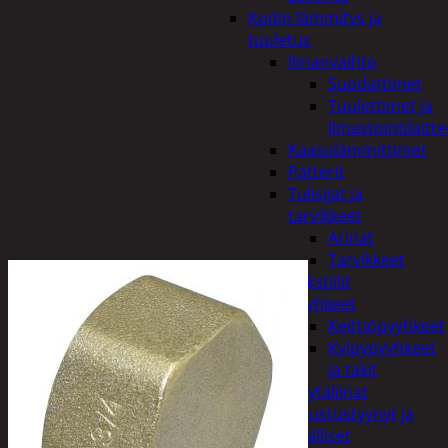
Kodin lämmitys ja
tuuletus
Ilmanvaihto
Suodattimet
Tuulettimet ja
Ilmastointilaitte
Kaasulämmittimet
Patterit
Tulisijat ja
tarvikkeet
Arinat
Tarvikkeet
Kodintekstiilit
Pyyhkeet
Keittiöpyyhkeet
Kylpypyyhkeet
ja takit
Pöytäliinat
Sisustustyynyt ja
päälliset