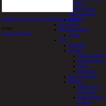
Miniatyyri
Sakset, liimat ja
muut tarvikkeet
Värikynät
VIEMÄRITIIVISTE OPAL 70×50MM HK-TIIVISTE
Harrasteet
5,99
€
Käsityötarvikkeet
Lisää ostoskoriin
Langat
Lelut
Ilmapallot
Pihalelut
Hiekkalaatikkole
Muut pihalelut
Pallot
Vesipyssyt
Radio-ohjattavat
Sisälelut
Leikkiautot ja
työkoneet
Muovailuvahat
ja limat