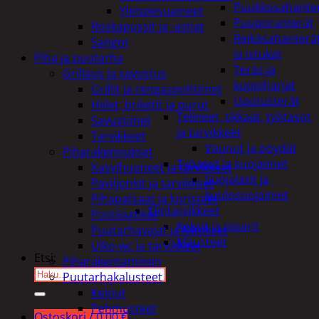
Puukkosahante
Yleispesuaineet
Puuporanterät
Roskapussit ja -astiat
Reikäsahanterä
Sangot
ja istukat
Piha ja puutarha
Teräs ja
Grillaus ja savustus
kuppiharjat
Grillit ja rengaspolttimet
Upotusterät
Hiilet, briketit ja purut
Telineet, tikkaat, työtasot
Savustimet
ja tarvikkeet
Tarvikkeet
Vaunut ja pöydät
Piharakennukset
Työasut ja suojaimet
Kasvihuoneet ja tarvikkeet
Suojalasit ja
Paviljonkit ja tarvikkeet
kuulosuojaimet
Pihapatsaat ja koristeet
Elintarvikkeet
Postilaatikot
Keksit ja piparit
Puutarhavajat ja katokset
Mausteet
Ulko-wc ja tarvikkeet
Etsi:
Piharakentaminen
Puutarhakalusteet
Keinut
Pehmusteet
Ostoskori /
0,00
€