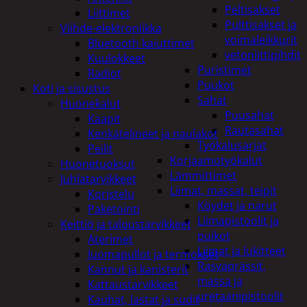
Peltisakset
Liittimet
Pulttisakset ja
Viihde-elektroniikka
voimaleikkurit
Bluetooth kaiuttimet
vetoniittipihdit
Kuulokkeet
Puristimet
Radiot
Puukot
Koti ja sisustus
Sahat
Huonekalut
Puusahat
Kaapit
Rautasahat
Kenkätelineet ja naulakot
Työkalusarjat
Peilit
Korjaamotyökalut
Huonetuoksut
Lämmittimet
Juhlatarvikkeet
Liimat, massat, teipit
Koristelu
Köydet ja narut
Paketointi
Liimapistoolit ja
Keittiö ja taloustarvikkeet
puikot
Aterimet
Liimat ja lukitteet
Juomapullot ja termokset
Rasvaprässit,
Kannut ja kanisterit
massa ja
Kattaustarvikkeet
uretaanipistoolit
Kauhat, lastat ja sudit