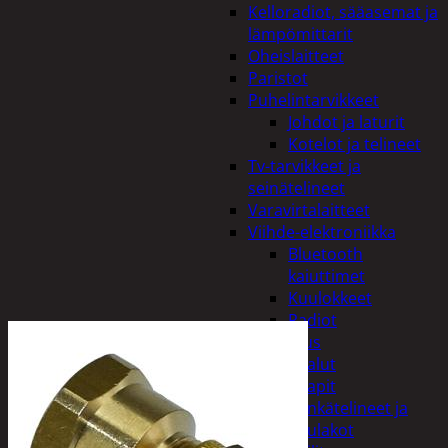
Kelloradiot, sääasemat ja
lämpömittarit
Oheislaitteet
Paristot
Puhelintarvikkeet
Johdot ja laturit
Kotelot ja telineet
Tv-tarvikkeet ja
seinätelineet
Varavirtalaitteet
Viihde-elektroniikka
Bluetooth
kaiuttimet
Kuulokkeet
Radiot
Koti ja sisustus
Huonekalut
Kaapit
Kenkätelineet ja
naulakot