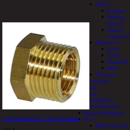
Naiset
Hanskat
Paidat ja
housut
Sukat ja
säärystim
Päähineet
Hatut
Huivit
Lippalakit
Pipot
Sadeasut
Auto, vene ja moottori
Autonhoito
Auton
sisäpuhdistus
Ilmanraikastimet
Korjausmaalikynät
SUPISTUSNIPPA 1/2″-3/8″ MESSINKI
Pesu
Kiillotuskoneet
2,50
€