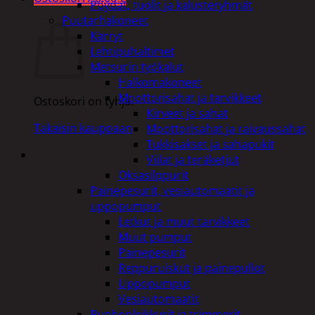
Pöydät, tuolit ja kalusteryhmät
Ostoskori
Puutarhakoneet
Kärryt
Lehtipuhaltimet
Metsurin työkalut
Halkomakoneet
Moottorisahat ja tarvikkeet
Ostoskori on tyhjä.
Kirveet ja sahat
Takaisin kauppaan
Moottorisahat ja raivaussahat
Tukkisakset ja sahapukit
Viilat ja teräketjut
Oksasilppurit
Painepesurit, vesiautomaatit ja
uppopumput
Letkut ja muut tarvikkeet
Muut pumput
Painepesurit
Reppuruiskut ja painepullot
Uppopumput
Vesiautomaatit
Ruohonleikkurit ja trimmerit