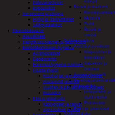
kahvat
Palovaroittimet
Ruuvit ja mutterit
Riippulukot
Kiinnitysankkuri
Varastointi ja säilytys
Mutterit
Hyllyt ja -kannattimet
Pultit
Säilytyslaatikot
Ruuvit ja
Päivittäistavarat
naulat
Apuvälineet
Sähkötarvikkeet
Hengityssuojaimet ja desinfiointi
Asennustarvikkeet
Henkilökohtainen hygienia
Nippusiteet ja
Aurinkorasvat
kiinnikkeet
Deodorantit
Sulakkeet ja
Hammashygienia tuotteet
liittimet
Hiustenhoito
Asennuskaapelit
Hiusharjat ja muotoilutuotteet
Aurinkopaneelitarvik
Hiuspinnit ja lenkit
Jatkojohdot
Hiusten ja parranleikkuukoneet
Jatkojohdot ja
Hiusvärit
ajastinkellot
Käsi ja jalkahoito
Pistotulpat
Käsivoiteet ja rasvat
Pisto ja -jakorasiat
Kynsisakset ja viilat
Sähkötyökalut