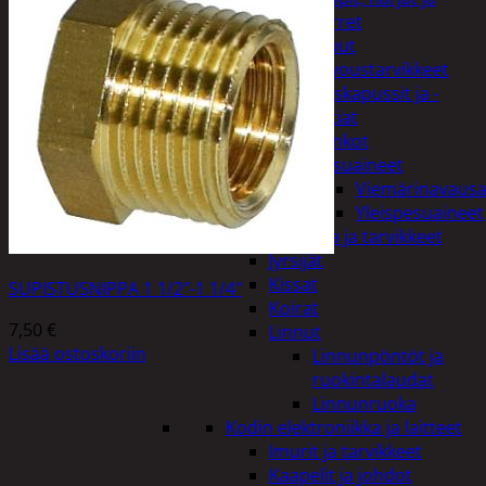
varret
Muut
siivoustarvikkeet
Roskapussit ja -
astiat
Sankot
Pesuaineet
Viemärinavausa
Yleispesuaineet
Eläintenruoka ja tarvikkeet
Jyrsijät
Kissat
SUPISTUSNIPPA 1 1/2″-1 1/4″
Koirat
7,50
€
Linnut
Lisää ostoskoriin
Linnunpöntöt ja
ruokintalaudat
Linnunruoka
Kodin elektroniikka ja laitteet
Imurit ja tarvikkeet
Kaapelit ja johdot