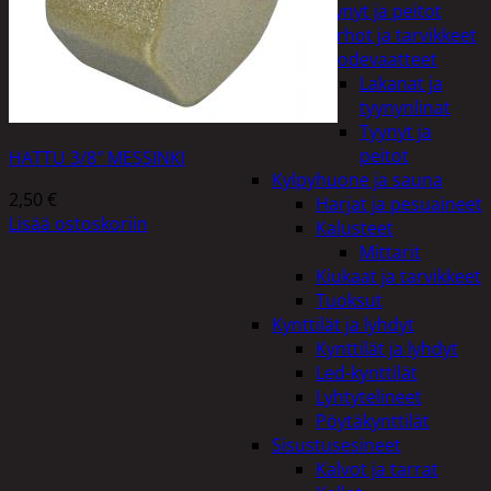
Tyynyt ja peitot
Verhot ja tarvikkeet
Vuodevaatteet
Lakanat ja
tyynynlinat
Tyynyt ja
peitot
HATTU 3/8″ MESSINKI
Kylpyhuone ja sauna
2,50
€
Harjat ja pesuaineet
Lisää ostoskoriin
Kalusteet
Mittarit
Kiukaat ja tarvikkeet
Tuoksut
Kynttilät ja lyhdyt
Kynttilät ja lyhdyt
Led-kynttilät
Lyhtytelineet
Pöytäkynttilät
Sisustusesineet
Kalvot ja tarrat