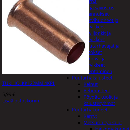
Piha ja puutarha
Grillaus ja savustus
Piharakennukset
Kasvihuoneet ja
tarvikkeet
Paviljonkit ja
tarvikkeet
Puutarhavajat ja
katokset
Ulko-wc ja
tarvikkeet
Piharakentaminen
Puutarhakalusteet
TUKIHOLKKI 22MM 4KPL
Keinut
Pehmusteet
5,99
€
Pöydät, tuolit ja
Lisää ostoskoriin
kalusteryhmät
Puutarhakoneet
Kärryt
Metsurin työkalut
Halkomakoneet