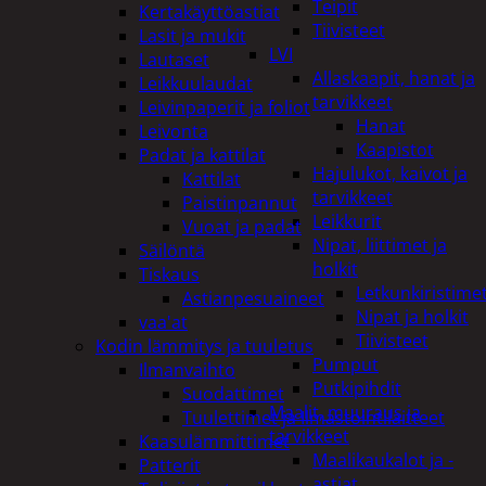
Teipit
Kertakäyttöastiat
Tiivisteet
Lasit ja mukit
LVI
Lautaset
Allaskaapit, hanat ja
Leikkuulaudat
tarvikkeet
Leivinpaperit ja foliot
Hanat
Leivonta
Kaapistot
Padat ja kattilat
Hajulukot, kaivot ja
Kattilat
tarvikkeet
Paistinpannut
Leikkurit
Vuoat ja padat
Nipat, liittimet ja
Säilöntä
holkit
Tiskaus
Letkunkiristime
Astianpesuaineet
Nipat ja holkit
vaa'at
Tiivisteet
Kodin lämmitys ja tuuletus
Pumput
Ilmanvaihto
Putkipihdit
Suodattimet
Maalit, muuraus ja
Tuulettimet ja Ilmastointilaitteet
tarvikkeet
Kaasulämmittimet
Maalikaukalot ja -
Patterit
astiat