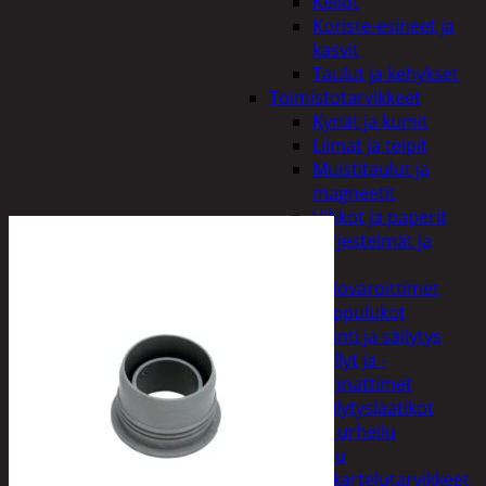
Kellot
Koriste-esineet ja
kasvit
Taulut ja kehykset
Toimistotarvikkeet
Kynät ja kumit
Liimat ja teipit
Muistitaulut ja
magneetit
Vihkot ja paperit
Turvajärjestelmät ja
lukitus
Palovaroittimet
Riippulukot
Varastointi ja säilytys
Hyllyt ja -
kannattimet
Säilytyslaatikot
Vapaa-aika ja urheilu
Askartelu
Askartelutarvikkeet