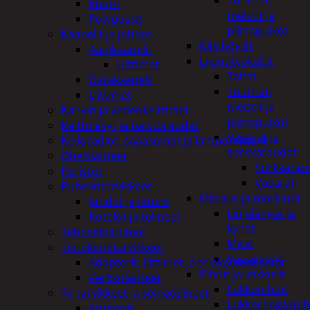
Tuurnat,
Imurit
meistit ja
Pölypussit
piirtopuikot
Kaapelit ja johdot
Käsihöylät
Äänikaapelit
Lyöntityökalut
Liittimet
Taltat
Datakaapelit
Tuurnat,
Liittimet
meistit ja
Kahvin ja vedenkeittimet
piirtopuikot
Keittolevyt ja paistoraudat
Vasarat ja
Kelloradiot, sääasemat ja lämpömittarit
sorkkaraudat
Oheislaitteet
Sorkkarau
Paristot
Vasarat
Puhelintarvikkeet
Mittaus ja merkintä
Johdot ja laturit
Linjalangat ja
Kotelot ja telineet
kynät
Tehosekoittimet
Mitat
Tietokonetarvikkeet
Vatupassit
Adapterit, liittimet ja telakointiasemat
Pihdit ja leikkurit
Verkkolaitteet
Lukkopihdit
Tv-tarvikkeet ja seinätelineet
Lukkorengaspih
Antennit