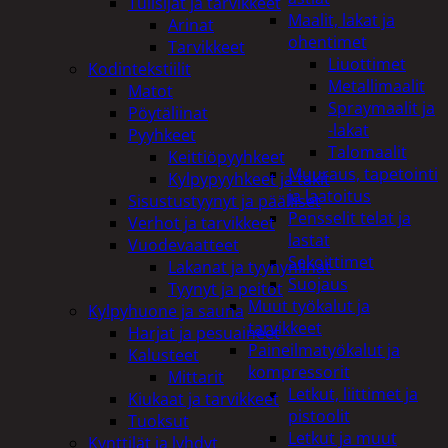
Tulisijat ja tarvikkeet
Maalit, lakat ja
Arinat
ohentimet
Tarvikkeet
Liuottimet
Kodintekstiilit
Metallimaalit
Matot
Spraymaalit ja
Pöytäliinat
-lakat
Pyyhkeet
Talomaalit
Keittiöpyyhkeet
Muuraus, tapetointi
Kylpypyyhkeet ja takit
ja laatoitus
Sisustustyynyt ja päälliset
Pensselit telat ja
Verhot ja tarvikkeet
lastat
Vuodevaatteet
Sekoittimet
Lakanat ja tyynynlinat
Suojaus
Tyynyt ja peitot
Muut työkalut ja
Kylpyhuone ja sauna
tarvikkeet
Harjat ja pesuaineet
Paineilmatyökalut ja
Kalusteet
kompressorit
Mittarit
Letkut, liittimet ja
Kiukaat ja tarvikkeet
pistoolit
Tuoksut
Letkut ja muut
Kynttilät ja lyhdyt