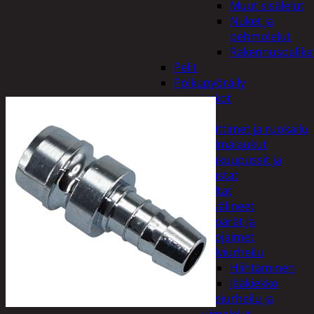
Muut sisälelut
Nuket ja
pehmolelut
Rakennuspalika
Pelit
Polkupyöräily
Lukot
Retkeily
Keittimet ja ruokailu
Kylmälaukut
Makuupussit ja
alustat
Teltat
Urheiluvälineet
Kypärät ja
suojaimet
Talviurheilu
Hiihtäminen
Jääkiekko
Vesiurheilu ja