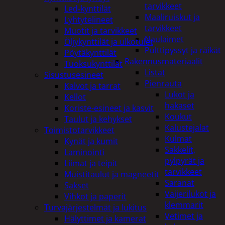
tarvikkeet
Led-kynttilät
Maaliruiskut ja
Lyhtytelineet
tarvikkeet
Muotit ja tarvikkeet
Naulaimet
Öljykynttilät ja ulkotulet
Pulttipyssyt ja räikät
Pöytäkynttilät
Rakennusmateriaalit
Tuoksukynttilät
Listat
Sisustusesineet
Pienrauta
Kalvot ja tarrat
Lukot ja
Kellot
hakaset
Koriste-esineet ja kasvit
Koukut
Taulut ja kehykset
Kalustejalat
Toimistotarvikkeet
Kulmat
Kynät ja kumit
Sakkelit,
Laminointi
pylpyrät ja
Liimat ja teipit
tarvikkeet
Muistitaulut ja magneetit
Saranat
Sakset
Vaijerilukot ja
Vihkot ja paperit
klemmarit
Turvajärjestelmät ja lukitus
Vetimet ja
Hälyttimet ja kamerat