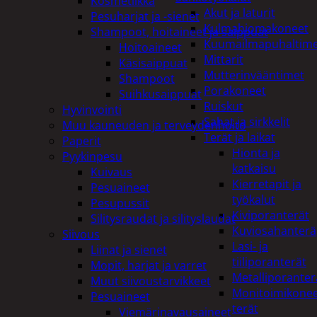
Kosmetiikka
Akut ja laturit
Pesuharjat ja -sienet
Kulmahiomakoneet
Shampoot, hoitaineet ja saippuat
Kuumailmapuhaltim
Hoitoaineet
Mittarit
Käsisaippuat
Mutterinvääntimet
Shampoot
Porakoneet
Suihkusaippuat
Ruiskut
Hyvinvointi
Sahat ja sirkkelit
Muu kauneuden ja terveydenhoito
Terät ja laikat
Paperit
Hionta ja
Pyykinpesu
katkaisu
Kuivaus
Kierretapit ja
Pesuaineet
työkalut
Pesupussit
Kiviporanterät
Silitysraudat ja silityslaudat
Kuviosahanterä
Siivous
Lasi- ja
Liinat ja sienet
tiiliporanterät
Mopit, harjat ja varret
Metalliporanter
Muut siivoustarvikkeet
Monitoimikone
Pesuaineet
terät
Viemärinavausaineet