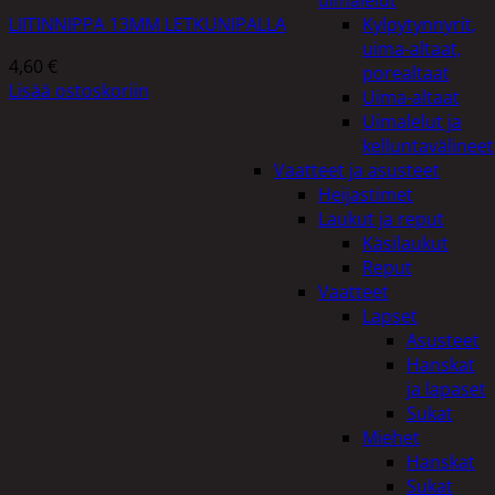
uimalelut
LIITINNIPPA 13MM LETKUNIPALLA
Kylpytynnyrit,
uima-altaat,
4,60
€
porealtaat
Lisää ostoskoriin
Uima-altaat
Uimalelut ja
kelluntavälineet
Vaatteet ja asusteet
Heijastimet
Laukut ja reput
Käsilaukut
Reput
Vaatteet
Lapset
Asusteet
Hanskat
ja lapaset
Sukat
Miehet
Hanskat
Sukat