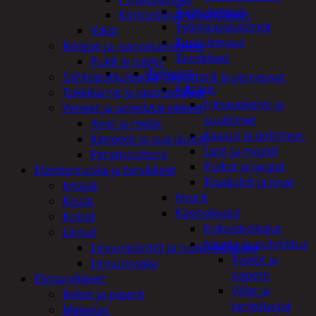
Taskulamput
Kiristysliinat ja tarvikkeet
Työmaavalaisimet
Valot
Taskulamput
Rengas ja -vannetarvikkeet
Tarvikkeet
Pukit ja tunkit
Työkalut
Sähköpotkulaudat, skootterit ja ajoneuvot
Hitsaus
Tukkikärryt ja juontopulkat
Hitsauskolvit ja
Veneet ja veneilytarvikkeet
suuttimet
Airot ja melat
Kaasut ja polttimet
Kanootit ja sup-laudat
Lasit ja maskit
Perämoottorit
Puikot ja langat
Eläintenruoka ja tarvikkeet
Tinakolvit ja tinat
Jyrsijät
Imurit
Kissat
Käsityökalut
Koirat
Erikoistyökalut
Linnut
Hionta ja puhdistus
Linnunpöntöt ja ruokintalaudat
Tyynyt ja
Linnunruoka
paperit
Elintarvikkeet
Viilat ja
Keksit ja piparit
teräsharjat
Makeiset