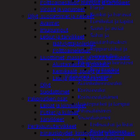
Puutarhatyökalut
Polttoainesäiliöt, pumput ja tarvikkeet
Harjat
Vinssit ja varusteet
Kuokat ja haravat
Öljyt, suodattimet ja nesteet
Lumikolat ja lapiot
Avaimet
Saavit ja astiat
Imupumput
Sahat ja
Letkut ja tarvikkeet
puutarhasakset
Jäähdyttäjänletkut
Reppuruiskut ja
Polttoaineletkut
painepullot
Liuottimet, massat, ja muut kemikaalit
Pihapatsaat ja koristeet
Alustamassat ja pakkelit
Postilaatikot
Kemikaalit, sprayt ja silikonit
Valaisimet ja lamput
Lasi ja jäähdytinnesteet
Aurinkokennovalot
Öljyt
Koristevalot
Suodattimet
Koristevalaisimet
Pakoputken osat
Loisteputket ja lamput
Laipat ja kiinnikkeet
Pihavalaisimet
Putket ja kulmat
Sisävalaisimet
Tarvikkeet
Lednauhat ja listat
Perävaunutarvikkeet
Pöytävalaisimet
Hinausköydet, kiristysliinat ja kiinnikkeet
Yleisvalaisimet
Hinausköydet