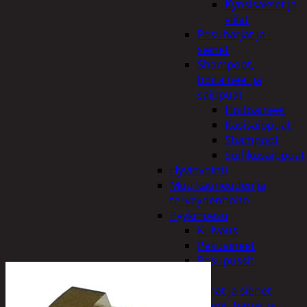
Kynsisakset ja
viilat
Pesuharjat ja -
sienet
Shampoot,
hoitaineet ja
saippuat
Hoitoaineet
Käsisaippuat
Shampoot
Suihkusaippuat
Hyvinvointi
Muu kauneuden ja
terveydenhoito
Pyykinpesu
Kuivaus
Pesuaineet
Pesupussit
Siivous
Liinat ja sienet
Mopit, harjat ja