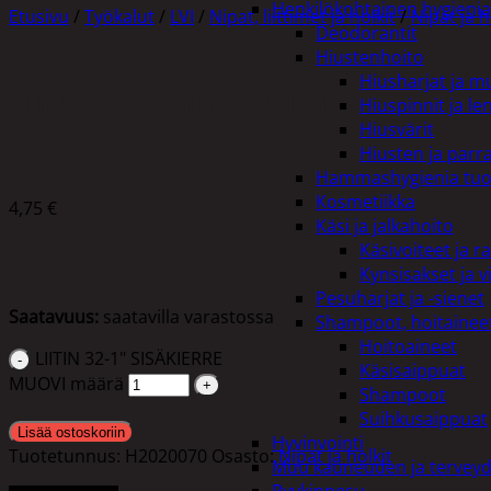
Henkilökohtainen hygienia
Etusivu
/
Työkalut
/
LVI
/
Nipat, liittimet ja holkit
/
Nipat ja h
Deodorantit
Hiustenhoito
Hiusharjat ja m
LIITIN 32-1″ SISÄKIERRE MUOVI
Hiuspinnit ja len
Hiusvärit
Hiusten ja parr
Hammashygienia tuo
Kosmetiikka
4,75
€
Käsi ja jalkahoito
Käsivoiteet ja r
Kynsisakset ja vi
Pesuharjat ja -sienet
Saatavuus:
saatavilla varastossa
Shampoot, hoitaineet
Hoitoaineet
LIITIN 32-1" SISÄKIERRE
Käsisaippuat
MUOVI määrä
Shampoot
Suihkusaippuat
Lisää ostoskoriin
Hyvinvointi
Tuotetunnus:
H2020070
Osasto:
Nipat ja holkit
Muu kauneuden ja tervey