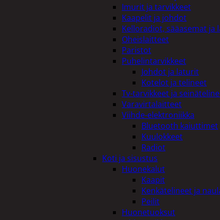
Imurit ja tarvikkeet
Kaapelit ja johdot
Kelloradiot, sääasemat ja 
Oheislaitteet
Paristot
Puhelintarvikkeet
Johdot ja laturit
Kotelot ja telineet
Tv-tarvikkeet ja seinäteline
Varavirtalaitteet
Viihde-elektroniikka
Bluetooth kaiuttimet
Kuulokkeet
Radiot
Koti ja sisustus
Huonekalut
Kaapit
Kenkätelineet ja naul
Peilit
Huonetuoksut