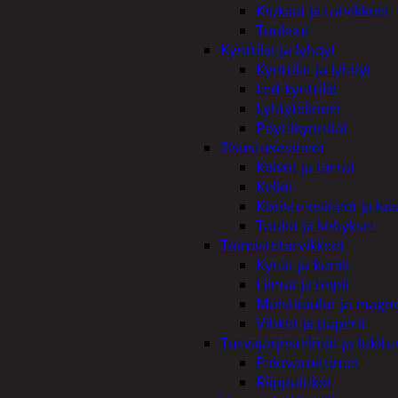
Kiukaat ja tarvikkeet
Tuoksut
Kynttilät ja lyhdyt
Kynttilät ja lyhdyt
Led-kynttilät
Lyhtytelineet
Pöytäkynttilät
Sisustusesineet
Kalvot ja tarrat
Kellot
Koriste-esineet ja kas
Taulut ja kehykset
Toimistotarvikkeet
Kynät ja kumit
Liimat ja teipit
Muistitaulut ja magne
Vihkot ja paperit
Turvajärjestelmät ja lukitu
Palovaroittimet
Riippulukot