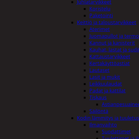
Juhlatarvikkeet
Koristelu
Paketointi
Keittiö ja taloustarvikkeet
Aterimet
Juomapullot ja termo
Kannut ja kanisterit
Kauhat, lastat ja sudi
Kattaustarvikkeet
Kertakäyttöastiat
Lautaset
Lasit ja mukit
Leikkuulaudat
Padat ja kattilat
Tiskaus
Astianpesuaine
Säilöntä
Kodin lämmitys ja tuuletu
Ilmanvaihto
Suodattimet
Tuulettimet ja I