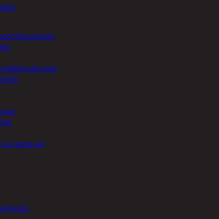
olkit
uotoilutuotteet
kit
anleikkuukoneet
tteet
asvat
ilat
 ja saippuat
denhoito