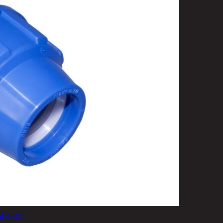
t
uusenvalot
telmat
fiointi