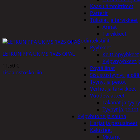
Kaasulämmittimet
Patterit
Tulisijat ja tarvikkeet
Arinat
Tarvikkeet
Kodintekstiilit
Pyyhkeet
LETKUNIPPA UK MS 1×25 OPAL
Keittiöpyyhkeet
Kylpypyyhkeet ja
11,50
€
Pöytäliinat
Lisää ostoskoriin
Sisustustyynyt ja pääl
Tyynyt ja peitot
Verhot ja tarvikkeet
Vuodevaatteet
Lakanat ja tyyny
Tyynyt ja peitot
Kylpyhuone ja sauna
Harjat ja pesuaineet
Kalusteet
Mittarit