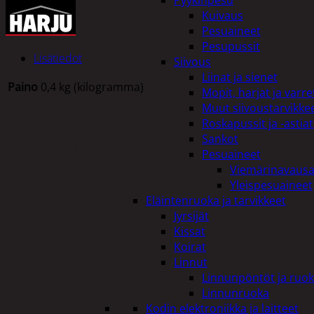
Pyykinpesu
Kuivaus
Pesuaineet
Pesupussit
Lisätiedot
Siivous
Liinat ja sienet
Paino
0,4 kg (kilogramma)
Mopit, harjat ja varre
Muut siivoustarvikke
Roskapussit ja -astiat
Sankot
Tutustu myös
Pesuaineet
Viemärinavausa
Yleispesuaineet
Eläintenruoka ja tarvikkeet
Jyrsijät
Kissat
Koirat
Linnut
Linnunpöntöt ja ruok
Linnunruoka
Kodin elektroniikka ja laitteet