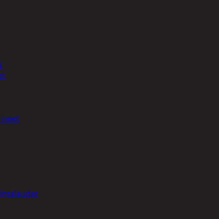
t
et
ineet
intalaudat