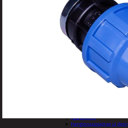
Tuotevalikoima
Poistotuotteet
Kausituotteet
Joulu
Joulu- ja kausivalot
Eläimet ja tontu
Kyntteliköt
Valoketjut ja k
Joulukoristeet
Kranssit ja ase
Tontut ja muut
Joulutekstiilit
Paketointi
Marjastus
Talvi
Päivittäistavarat
Apuvälineet
Hengityssuojaimet ja desin