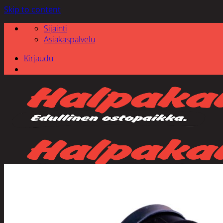
Skip to content
Sijainti
Asiakaspalvelu
Kirjaudu
Etsi: