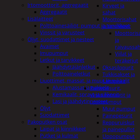
Irtomoottorit, aggregaatit
Kirveet ja
Aggregaatit
sahat
Lisälaitteet
Moottorisahat
Polttoainesäiliöt, pumput ja tarvikkeet
ja tarvikkeet
Vinssit ja varusteet
Moottoris
Öljyt, suodattimet ja nesteet
ja
Avaimet
raivaussa
Imupumput
Viilat ja
Letkut ja tarvikkeet
teräketjut
Jäähdyttäjänletkut
Oksasilppurit
Polttoaineletkut
Tukkisakset ja
Liuottimet, massat, ja muut kemikaalit
sahapukit
Alustamassat ja pakkelit
Painepesurit,
Kemikaalit, sprayt ja silikonit
vesiautomaatit ja
Lasi ja jäähdytinnesteet
uppopumput
Öljyt
Muut pumput
Suodattimet
Painepesurit
Pakoputken osat
Reppuruiskut
Laipat ja kiinnikkeet
ja painepullot
Putket ja kulmat
Uppopumput