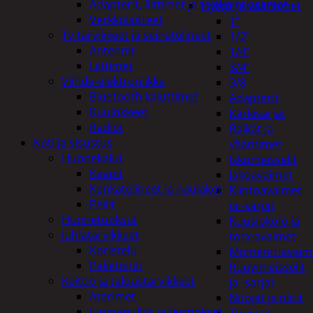
Adapterit, liittimet ja telakointiasemat
Hylsyt ja vääntimet
Verkkolaitteet
1"
Tv-tarvikkeet ja seinätelineet
1/2"
Antennit
1/4"
Liittimet
3/4"
Viihde-elektroniikka
3/8
Bluetooth kaiuttimet
Adapterit
Kuulokkeet
Kärkisarjat
Radiot
Räikät ja
Koti ja sisustus
vääntimet
Huonekalut
Iskumeisselit
Kaapit
Jakoavaimet
Kenkätelineet ja naulakot
Kiintoavaimet
Peilit
ja -sarjat
Huonetuoksut
Kuusiokolo ja
Juhlatarvikkeet
torx-avaimet
Koristelu
Momenttiavaim
Paketointi
Ruuvimeisselit
Keittiö ja taloustarvikkeet
ja -sarjat
Aterimet
Nitojat ja niitit
Juomapullot ja termokset