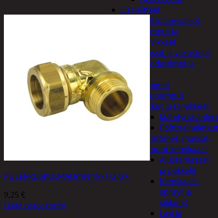
Lisälaitteet
Polttoainesäiliöt,
pumput ja
tarvikkeet
Vinssit ja varusteet
Öljyt, suodattimet ja
nesteet
Avaimet
Imupumput
Letkut ja tarvikkeet
Jäähdyttäjänlet
Polttoaineletku
Liuottimet, massat,
ja muut kemikaalit
Alustamassat
ja pakkelit
PUSERRUSKULMALIITIN 18×1/2 UK
Kemikaalit,
sprayt ja
9,25
€
silikonit
Lisää ostoskoriin
Lasi ja