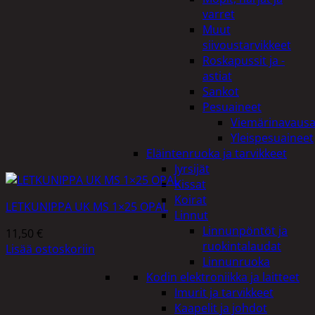
varret
Muut
siivoustarvikkeet
Roskapussit ja -
astiat
Sankot
Pesuaineet
Viemärinavausa
Yleispesuaineet
Eläintenruoka ja tarvikkeet
Jyrsijät
Kissat
Koirat
LETKUNIPPA UK MS 1×25 OPAL
Linnut
Linnunpöntöt ja
11,50
€
ruokintalaudat
Lisää ostoskoriin
Linnunruoka
Kodin elektroniikka ja laitteet
Imurit ja tarvikkeet
Kaapelit ja johdot