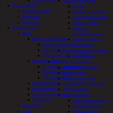
Puutarhatyökalut
Elintarvikkeet
Harjat
Keksit ja piparit
Kuokat ja haravat
Makeiset
Lumikolat ja lapiot
Mausteet
Saavit ja astiat
Kausituotteet
Sahat ja
Joulu
puutarhasakset
Joulu- ja kausivalot
Reppuruiskut ja
Eläimet ja tontut
painepullot
Kyntteliköt
Pihapatsaat ja koristeet
Valoketjut ja kuusenvalot
Postilaatikot
Joulukoristeet
Valaisimet ja lamput
Kranssit ja asetelmat
Aurinkokennovalot
Oksakoristeet
Koristevalot
Tontut ja muut
Koristevalaisimet
Joulumakeiset
Loisteputket ja lamput
Joulutekstiilit
Pihavalaisimet
Kuuset ja valopuut
Sisävalaisimet
Paketointi
Lednauhat ja listat
Marjastus
Pöytävalaisimet
Talvi
Yleisvalaisimet