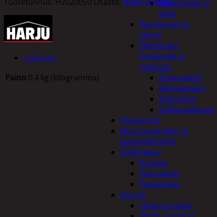
Tuotetunnus:
H2020050
Osasto:
Nipat ja holkit
Kynsisakset ja
viilat
Pesuharjat ja -
sienet
Shampoot,
hoitaineet ja
Lisätiedot
saippuat
Paino
0,4 kg (kilogramma)
Hoitoaineet
Käsisaippuat
Shampoot
Suihkusaippuat
Tutustu myös
Hyvinvointi
Muu kauneuden ja
terveydenhoito
Pyykinpesu
Kuivaus
Pesuaineet
Pesupussit
Siivous
Liinat ja sienet
Mopit, harjat ja