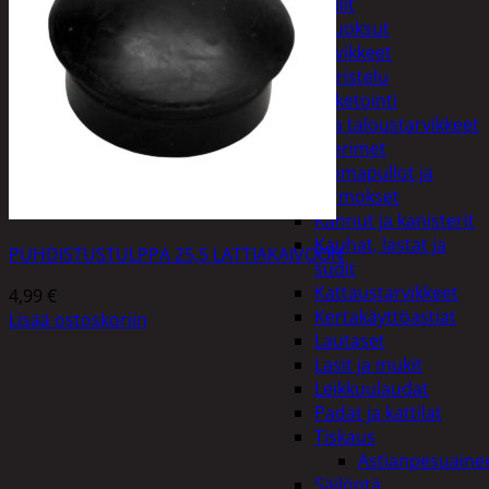
Peilit
Huonetuoksut
Juhlatarvikkeet
Koristelu
Paketointi
Keittiö ja taloustarvikkeet
Aterimet
Juomapullot ja
termokset
Kannut ja kanisterit
Kauhat, lastat ja
PUHDISTUSTULPPA 25,5 LATTIAKAIVOON
sudit
Kattaustarvikkeet
4,99
€
Kertakäyttöastiat
Lisää ostoskoriin
Lautaset
Lasit ja mukit
Leikkuulaudat
Padat ja kattilat
Tiskaus
Astianpesuaine
Säilöntä