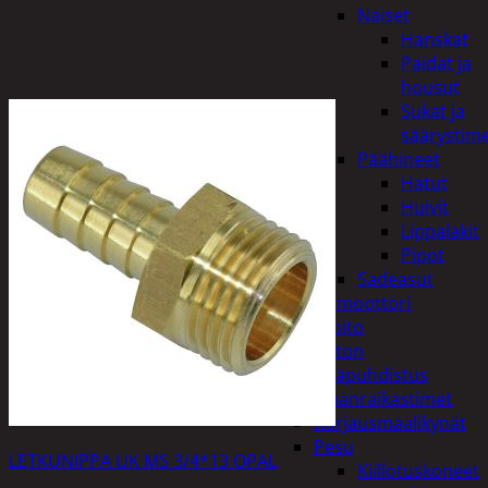
Naiset
Hanskat
Paidat ja
housut
Sukat ja
säärystim
Päähineet
Hatut
Huivit
Lippalakit
Pipot
Sadeasut
Auto, vene ja moottori
Autonhoito
Auton
sisäpuhdistus
Ilmanraikastimet
Korjausmaalikynät
Pesu
LETKUNIPPA UK MS 3/4*13 OPAL
Kiillotuskoneet