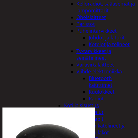
Kelloradiot, sääasemat ja
lämpömittarit
Oheislaitteet
Paristot
Puhelintarvikkeet
Johdot ja laturit
Kotelot ja telineet
Tv-tarvikkeet ja
seinätelineet
Varavirtalaitteet
Viihde-elektroniikka
Bluetooth
kaiuttimet
Kuulokkeet
Radiot
Koti ja sisustus
Huonekalut
Kaapit
Kenkätelineet ja
naulakot