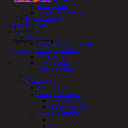
Ostoskori
Saavit ja astiat
Sahat ja puutarhasakset
Tuholaistorjunta
Poistotuotteet
Työkalut
Hitsaus
Ostoskori on tyhjä.
Hitsauskolvit ja suuttimet
Kaasut ja polttimet
Takaisin kauppaan
Lasit ja maskit
Puikot ja langat
Tinakolvit ja tinat
Imurit
Käsityökalut
Erikoistyökalut
Hionta ja puhdistus
Tyynyt ja paperit
Viilat ja teräsharjat
Hylsyt ja vääntimet
1"
1/2"