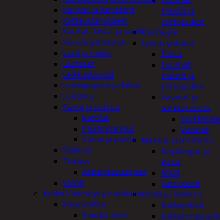
Tuurnat,
Kannut ja kanisterit
meistit ja
Kattaustarvikkeet
piirtopuikot
Kauhat, lastat ja sudit
Käsihöylät
Kertakäyttöastiat
Lyöntityökalut
Lasit ja mukit
Taltat
Lautaset
Tuurnat,
Leikkuulaudat
meistit ja
Leivinpaperit ja foliot
piirtopuikot
Leivonta
Vasarat ja
Padat ja kattilat
sorkkaraudat
Kattilat
Sorkkarau
Paistinpannut
Vasarat
Vuoat ja padat
Mittaus ja merkintä
Säilöntä
Linjalangat ja
Tiskaus
kynät
Astianpesuaineet
Mitat
vaa'at
Vatupassit
Kodin lämmitys ja tuuletus
Pihdit ja leikkurit
Ilmanvaihto
Lukkopihdit
Suodattimet
Lukkorengaspih