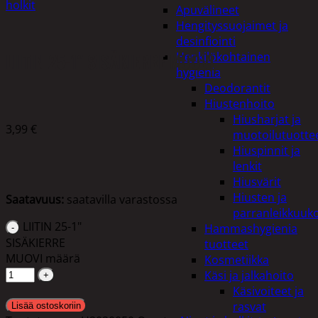
holkit
Apuvälineet
Hengityssuojaimet ja
desinfiointi
LIITIN 25-1″ SISÄKIERRE MUOVI
Henkilökohtainen
hygienia
Deodorantit
Hiustenhoito
Hiusharjat ja
3,99
€
muotoilutuotte
Hiuspinnit ja
lenkit
Hiusvärit
Hiusten ja
Saatavuus:
saatavilla varastossa
parranleikkuuk
LIITIN 25-1"
Hammashygienia
SISÄKIERRE
tuotteet
MUOVI määrä
Kosmetiikka
Käsi ja jalkahoito
Käsivoiteet ja
rasvat
Lisää ostoskoriin