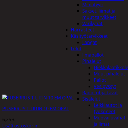
Miniatyyri
Sakset, liimat ja
muut tarvikkeet
Värikynät
Harrasteet
Käsityötarvikkeet
Langat
Lelut
Ilmapallot
Pihalelut
Hiekkalaatikkole
Muut pihalelut
Pallot
Vesipyssyt
Radio-ohjattavat
Sisälelut
Leikkiautot ja
PUSERRUS T-LIITIN 10 EM OPAL
työkoneet
Muovailuvahat
6,25
€
ja limat
Lisää ostoskoriin