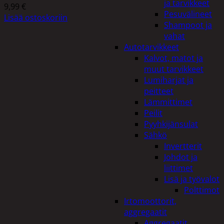
ja tarvikkeet
9,99
€
Pesuvälineet
Lisää ostoskoriin
Shampoot ja
vahat
Autotarvikkeet
Kalvot, matot ja
muut tarvikkeet
Lumiharjat ja
peitteet
Lämmittimet
Peilit
Pyyhkijänsulat
Sähkö
Invertterit
Johdot ja
liittimet
Lisä ja työvalot
Polttimot
Irtomoottorit,
aggregaatit
Aggregaatit