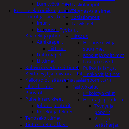
Lumityövälineet
Taskulamput
Kodin elektroniikka ja laitteet
Työmaavalaisimet
Imurit ja tarvikkeet
Taskulamput
Imurit
Tarvikkeet
Pölypussit
Työkalut
Kaapelit ja johdot
Hitsaus
Äänikaapelit
Hitsauskolvit ja
Liittimet
suuttimet
Datakaapelit
Kaasut ja polttimet
Liittimet
Lasit ja maskit
Kahvin ja vedenkeittimet
Puikot ja langat
Keittolevyt ja paistoraudat
Tinakolvit ja tinat
Kelloradiot, sääasemat ja lämpömittarit
Imurit
Oheislaitteet
Käsityökalut
Paristot
Erikoistyökalut
Puhelintarvikkeet
Hionta ja puhdistus
Johdot ja laturit
Tyynyt ja
Kotelot ja telineet
paperit
Tehosekoittimet
Viilat ja
Tietokonetarvikkeet
teräsharjat