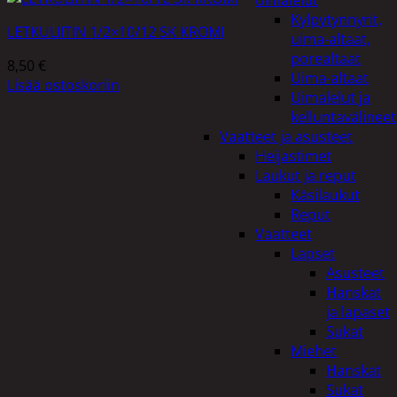
uimalelut
Kylpytynnyrit,
LETKULIITIN 1/2×10/12 SK KROMI
uima-altaat,
porealtaat
8,50
€
Uima-altaat
Lisää ostoskoriin
Uimalelut ja
kelluntavälineet
Vaatteet ja asusteet
Heijastimet
Laukut ja reput
Käsilaukut
Reput
Vaatteet
Lapset
Asusteet
Hanskat
ja lapaset
Sukat
Miehet
Hanskat
Sukat