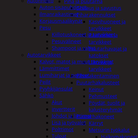
Autonhoito
Piha ja puutarha
Auton sisäpuhdistus
Grillaus ja savustus
ilmanraikastimet
Piharakennukset
Korjausmaalikynät
Kasvihuoneet ja
Pesu
tarvikkeet
Kiillotuskoneet ja tarvikkeet
Paviljonkit ja
Pesuvälineet
tarvikkeet
Shampoot ja vahat
Puutarhavajat ja
Autotarvikkeet
katokset
Kalvot, matot ja muut tarvikkeet
Ulko-wc ja
Lämmittimet
tarvikkeet
Lumiharjat ja peitteet
Piharakentaminen
Peilit
Puutarhakalusteet
Pyyhkijänsulat
Keinut
Sähkö
Pehmusteet
Akut
Pöydät, tuolit ja
invertterit
kalusteryhmät
Johdot ja liittimet
Puutarhakoneet
Lisä ja työvalot
Kärryt
Polttimot
Metsurin työkalut
Tulpat
Halkomakoneet