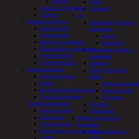
Mittarit
Teipit
Kiukaat ja tarvikkeet
Tiivisteet
Tuoksut
LVI
Kynttilät ja lyhdyt
Allaskaapit, hanat ja
Led-kynttilät
tarvikkeet
Lyhtytelineet
Hanat
Muotit ja tarvikkeet
Kaapistot
Öljykynttilät ja ulkotulet
Hajulukot, kaivot ja
Pöytäkynttilät
tarvikkeet
Tuoksukynttilät
Leikkurit
Sisustusesineet
Nipat, liittimet ja
Kalvot ja tarrat
holkit
Kellot
Letkunkiristime
Koriste-esineet ja kasvit
Nipat ja holkit
Taulut ja kehykset
Tiivisteet
Toimistotarvikkeet
Pumput
Kynät ja kumit
Putkipihdit
Laminointi
Maalit, muuraus ja
Liimat ja teipit
tarvikkeet
Muistitaulut ja magneetit
Maalikaukalot ja -
Sakset
astiat