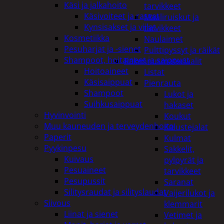
Käsi ja jalkahoito
tarvikkeet
Käsivoiteet ja rasvat
Maaliruiskut ja
Kynsisakset ja viilat
tarvikkeet
Kosmetiikka
Naulaimet
Pesuharjat ja -sienet
Pulttipyssyt ja räikät
Shampoot, hoitaineet ja saippuat
Rakennusmateriaalit
Hoitoaineet
Listat
Käsisaippuat
Pienrauta
Shampoot
Lukot ja
Suihkusaippuat
hakaset
Hyvinvointi
Koukut
Muu kauneuden ja terveydenhoito
Kalustejalat
Paperit
Kulmat
Pyykinpesu
Sakkelit,
Kuivaus
pylpyrät ja
Pesuaineet
tarvikkeet
Pesupussit
Saranat
Silitysraudat ja silityslaudat
Vaijerilukot ja
Siivous
klemmarit
Liinat ja sienet
Vetimet ja