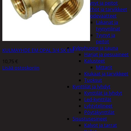
Tyynyt ja peitot
Verhot ja tarvikkeet
Vuodevaatteet
Lakanat ja
tyynynlinat
Tyynyt ja
peitot
Kylpyhuone ja sauna
KULMAYHDE EM OPAL 3/4 SK EM
Harjat ja pesuaineet
Kalusteet
10,75
€
Mittarit
Lisää ostoskoriin
Kiukaat ja tarvikkeet
Tuoksut
Kynttilät ja lyhdyt
Kynttilät ja lyhdyt
Led-kynttilät
Lyhtytelineet
Pöytäkynttilät
Sisustusesineet
Kalvot ja tarrat