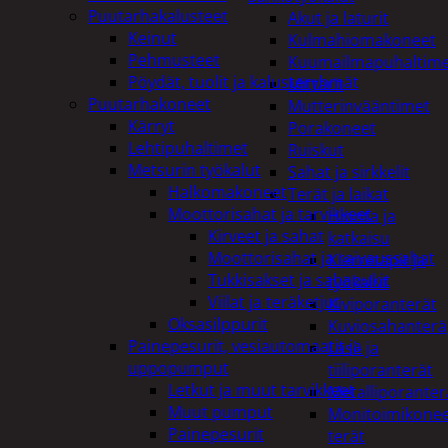
Puutarhakalusteet
Akut ja laturit
Keinut
Kulmahiomakoneet
Pehmusteet
Kuumailmapuhaltim
Pöydät, tuolit ja kalusteryhmät
Mittarit
Puutarhakoneet
Mutterinvääntimet
Kärryt
Porakoneet
Lehtipuhaltimet
Ruiskut
Metsurin työkalut
Sahat ja sirkkelit
Halkomakoneet
Terät ja laikat
Moottorisahat ja tarvikkeet
Hionta ja
Kirveet ja sahat
katkaisu
Moottorisahat ja raivaussahat
Kierretapit ja
Tukkisakset ja sahapukit
työkalut
Viilat ja teräketjut
Kiviporanterät
Oksasilppurit
Kuviosahanterä
Painepesurit, vesiautomaatit ja
Lasi- ja
uppopumput
tiiliporanterät
Letkut ja muut tarvikkeet
Metalliporanter
Muut pumput
Monitoimikone
Painepesurit
terät