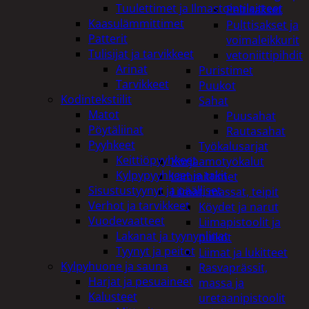
Tuulettimet ja Ilmastointilaitteet
Peltisakset
Kaasulämmittimet
Pulttisakset ja
Patterit
voimaleikkurit
Tulisijat ja tarvikkeet
vetoniittipihdit
Arinat
Puristimet
Tarvikkeet
Puukot
Kodintekstiilit
Sahat
Matot
Puusahat
Pöytäliinat
Rautasahat
Pyyhkeet
Työkalusarjat
Keittiöpyyhkeet
Korjaamotyökalut
Kylpypyyhkeet ja takit
Lämmittimet
Sisustustyynyt ja päälliset
Liimat, massat, teipit
Verhot ja tarvikkeet
Köydet ja narut
Vuodevaatteet
Liimapistoolit ja
Lakanat ja tyynynlinat
puikot
Tyynyt ja peitot
Liimat ja lukitteet
Kylpyhuone ja sauna
Rasvaprässit,
Harjat ja pesuaineet
massa ja
Kalusteet
uretaanipistoolit