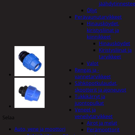
jäähdytinnestee
Öljyt
Perävaunutarvikkeet
Hinausköydet,
kiristysliinat ja
kiinnikkeet
Hinausköydet
Kiristysliinat ja
tarvikkeet
Valot
Rengas ja -
vannetarvikkeet
Sähköpotkulaudat,
skootterit ja ajoneuvot
Tukkikärryt ja
juontopulkat
Veneet ja
veneilytarvikkeet
Selaa
Airot ja melat
Auto, vene ja moottori
Perämoottorit