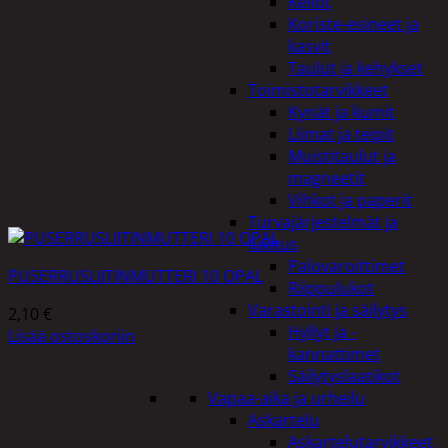
Kellot
Koriste-esineet ja
kasvit
Taulut ja kehykset
Toimistotarvikkeet
Kynät ja kumit
Liimat ja teipit
Muistitaulut ja
magneetit
Vihkot ja paperit
Turvajärjestelmät ja
lukitus
Palovaroittimet
PUSERRUSLIITINMUTTERI 10 OPAL
Riippulukot
Varastointi ja säilytys
2,10
€
Hyllyt ja -
Lisää ostoskoriin
kannattimet
Säilytyslaatikot
Vapaa-aika ja urheilu
Askartelu
Askartelutarvikkeet