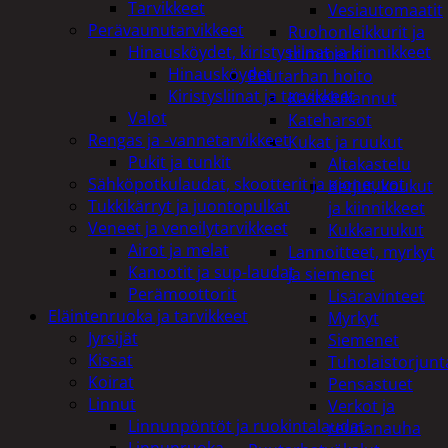
Tarvikkeet
Vesiautomaatit
Perävaunutarvikkeet
Ruohonleikkurit ja
Hinausköydet, kiristysliinat ja kiinnikkeet
trimmerit
Hinausköydet
Puutarhan hoito
Kiristysliinat ja tarvikkeet
Kastelukannut
Valot
Kateharsot
Rengas ja -vannetarvikkeet
Kukat ja ruukut
Pukit ja tunkit
Altakastelu
Sähköpotkulaudat, skootterit ja ajoneuvot
Ketjut, koukut
Tukkikärryt ja juontopulkat
ja kiinnikkeet
Veneet ja veneilytarvikkeet
Kukkaruukut
Airot ja melat
Lannoitteet, myrkyt
Kanootit ja sup-laudat
ja siemenet
Perämoottorit
Lisäravinteet
Eläintenruoka ja tarvikkeet
Myrkyt
Jyrsijät
Siemenet
Kissat
Tuholaistorjunt
Koirat
Pensastuet
Linnut
Verkot ja
Linnunpöntöt ja ruokintalaudat
reunanauha
Linnunruoka