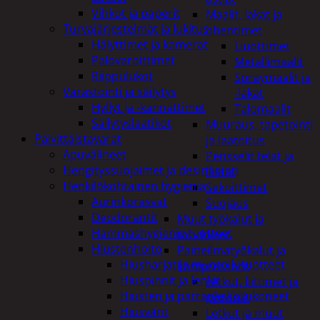
Vihkot ja paperit
Maalit, lakat ja
Turvajärjestelmät ja lukitus
ohentimet
Hälyttimet ja kamerat
Liuottimet
Palovaroittimet
Metallimaalit
Riippulukot
Spraymaalit ja
Varastointi ja säilytys
-lakat
Hyllyt ja -kannattimet
Talomaalit
Säilytyslaatikot
Muuraus, tapetointi
Päivittäistavarat
ja laatoitus
Apuvälineet
Pensselit telat ja
Hengityssuojaimet ja desinfiointi
lastat
Henkilökohtainen hygienia
Sekoittimet
Aurinkorasvat
Suojaus
Deodorantit
Muut työkalut ja
Hammashygienia tuotteet
tarvikkeet
Hiustenhoito
Paineilmatyökalut ja
Hiusharjat ja muotoilutuotteet
kompressorit
Hiuspinnit ja lenkit
Letkut, liittimet ja
Hiusten ja parranleikkuukoneet
pistoolit
Hiusvärit
Letkut ja muut