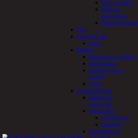
Muut sisälelut
Nuket ja
pehmolelut
Rakennuspalika
Pelit
Polkupyöräily
Lukot
Retkeily
Keittimet ja ruokailu
Kylmälaukut
Makuupussit ja
alustat
Teltat
Urheiluvälineet
Kypärät ja
suojaimet
Talviurheilu
Hiihtäminen
Jääkiekko
Vesiurheilu ja