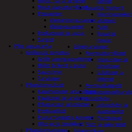
Mopit, harjat ja varret
kahvat
Muut siivoustarvikkeet
Ruuvit ja mutterit
Pesuaineet
Kiinnitysankkuri
Viemärinavausaineet
Mutterit
Yleispesuaineet
Pultit
Roskapussit ja -astiat
Ruuvit ja
Sangot
naulat
Piha ja puutarha
Sähkötarvikkeet
Grillaus ja savustus
Asennustarvikkeet
Grillit ja rengaspolttimet
Nippusiteet ja
Hiilet, briketit ja purut
kiinnikkeet
Savustimet
Sulakkeet ja
Tarvikkeet
liittimet
Piharakennukset
Asennuskaapelit
Kasvihuoneet ja tarvikkeet
Aurinkopaneelitarvik
Paviljonkit ja tarvikkeet
Jatkojohdot
Pihapatsaat ja koristeet
Jatkojohdot ja
Postilaatikot
ajastinkellot
Puutarhavajat ja katokset
Pistotulpat
Ulko-wc ja tarvikkeet
Pisto ja -jakorasiat
Piharakentaminen
Sähkötyökalut