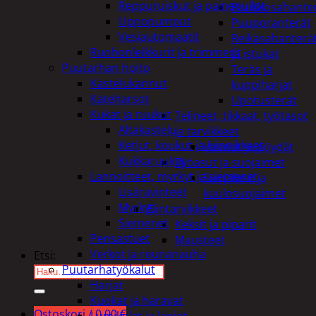
Reppuruiskut ja painepullot
Puukkosahante
Uppopumput
Puuporanterät
Vesiautomaatit
Reikäsahanterä
Ruohonleikkurit ja trimmerit
ja istukat
Puutarhan hoito
Teräs ja
Kastelukannut
kuppiharjat
Kateharsot
Upotusterät
Kukat ja ruukut
Telineet, tikkaat, työtasot
Altakastelu
ja tarvikkeet
Ketjut, koukut ja kiinnikkeet
Vaunut ja pöydät
Kukkaruukut
Työasut ja suojaimet
Lannoitteet, myrkyt ja siemenet
Suojalasit ja
Lisäravinteet
kuulosuojaimet
Myrkyt
Elintarvikkeet
Siemenet
Keksit ja piparit
Pensastuet
Mausteet
Verkot ja reunanauha
Etsi:
Puutarhatyökalut
Harjat
Kuokat ja haravat
Ostoskori /
0,00
€
Lumikolat ja lapiot