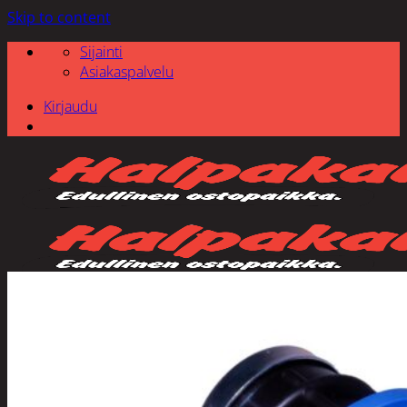
Skip to content
Sijainti
Asiakaspalvelu
Kirjaudu
Etsi: