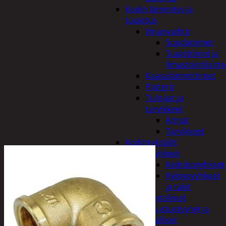
Kodin lämmitys ja
tuuletus
Ilmanvaihto
Suodattimet
Tuulettimet ja
Ilmastointilaitte
Kaasulämmittimet
Patterit
Tulisijat ja
tarvikkeet
Arinat
Tarvikkeet
Kodintekstiilit
Pyyhkeet
Keittiöpyyhkeet
Kylpypyyhkeet
ja takit
Pöytäliinat
Sisustustyynyt ja
päälliset