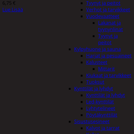
6,75
€
Tyynyt ja peitot
Lue Lisää
Verhot ja tarvikkeet
Vuodevaatteet
Lakanat ja
tyynynlinat
Tyynyt ja
peitot
Kylpyhuone ja sauna
Harjat ja pesuaineet
Kalusteet
Mittarit
Kiukaat ja tarvikkeet
Tuoksut
Kynttilät ja lyhdyt
Kynttilät ja lyhdyt
Led-kynttilät
Lyhtytelineet
Pöytäkynttilät
Sisustusesineet
Kalvot ja tarrat