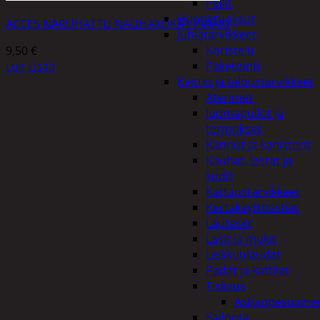
Peilit
Huonetuoksut
ACCES NARUHATTU NAUHAKUKAT PINKKI
Juhlatarvikkeet
Koristelu
9,50
€
Paketointi
Lue Lisää
Keittiö ja taloustarvikkeet
Aterimet
Juomapullot ja
termokset
Kannut ja kanisterit
Kauhat, lastat ja
sudit
Kattaustarvikkeet
Kertakäyttöastiat
Lautaset
Lasit ja mukit
Leikkuulaudat
Padat ja kattilat
Tiskaus
Astianpesuaine
Säilöntä