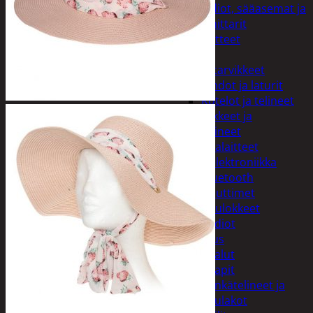
Kelloradiot, sääasemat ja
lämpömittarit
Oheislaitteet
Paristot
Puhelintarvikkeet
Johdot ja laturit
Kotelot ja telineet
Tv-tarvikkeet ja
seinätelineet
Varavirtalaitteet
Viihde-elektroniikka
Bluetooth
kaiuttimet
Kuulokkeet
Radiot
Koti ja sisustus
Huonekalut
Kaapit
Kenkätelineet ja
naulakot