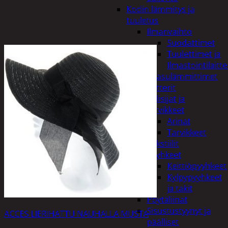
Kodin lämmitys ja
tuuletus
Ilmanvaihto
Suodattimet
Tuulettimet ja
Ilmastointilaitte
Kaasulämmittimet
Patterit
Tulisijat ja
tarvikkeet
Arinat
Tarvikkeet
Kodintekstiilit
Pyyhkeet
Keittiöpyyhkeet
Kylpypyyhkeet
ja takit
Pöytäliinat
Sisustustyynyt ja
ACCES LIERIHATTU NAUHALLA MUSTA
päälliset