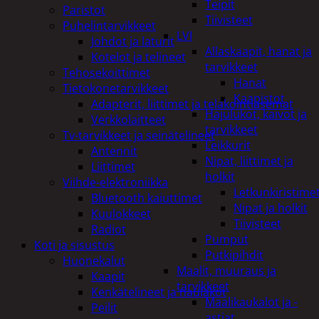
Teipit
Paristot
Tiivisteet
Puhelintarvikkeet
LVI
Johdot ja laturit
Allaskaapit, hanat ja
Kotelot ja telineet
tarvikkeet
Tehosekoittimet
Hanat
Tietokonetarvikkeet
Kaapistot
Adapterit, liittimet ja telakointiasemat
Hajulukot, kaivot ja
Verkkolaitteet
tarvikkeet
Tv-tarvikkeet ja seinätelineet
Leikkurit
Antennit
Nipat, liittimet ja
Liittimet
holkit
Viihde-elektroniikka
Letkunkiristime
Bluetooth kaiuttimet
Nipat ja holkit
Kuulokkeet
Tiivisteet
Radiot
Pumput
Koti ja sisustus
Putkipihdit
Huonekalut
Maalit, muuraus ja
Kaapit
tarvikkeet
Kenkätelineet ja naulakot
Maalikaukalot ja -
Peilit
astiat