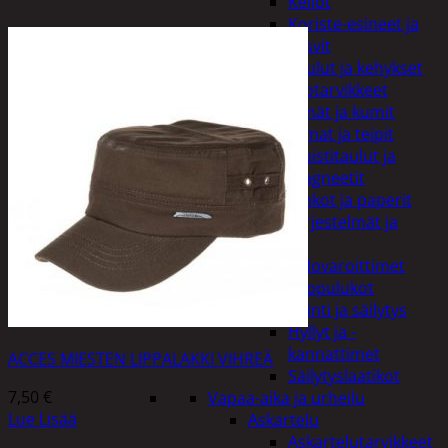
Kellot
Koriste-esineet ja
kasvit
Taulut ja kehykset
Toimistotarvikkeet
Kynät ja kumit
Liimat ja teipit
Muistitaulut ja
magneetit
Vihkot ja paperit
Turvajärjestelmät ja
lukitus
Palovaroittimet
Riippulukot
Varastointi ja säilytys
Hyllyt ja -
kannattimet
ACCES MIESTEN LIPPALAKKI VIHREÄ
Säilytyslaatikot
7,50
€
Vapaa-aika ja urheilu
Lue Lisää
Askartelu
Askartelutarvikkeet