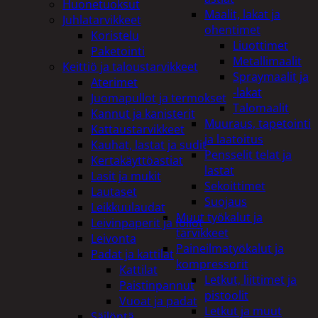
Huonetuoksut
Maalit, lakat ja
Juhlatarvikkeet
ohentimet
Koristelu
Liuottimet
Paketointi
Metallimaalit
Keittiö ja taloustarvikkeet
Spraymaalit ja
Aterimet
-lakat
Juomapullot ja termokset
Talomaalit
Kannut ja kanisterit
Muuraus, tapetointi
Kattaustarvikkeet
ja laatoitus
Kauhat, lastat ja sudit
Pensselit telat ja
Kertakäyttöastiat
lastat
Lasit ja mukit
Sekoittimet
Lautaset
Suojaus
Leikkuulaudat
Muut työkalut ja
Leivinpaperit ja foliot
tarvikkeet
Leivonta
Paineilmatyökalut ja
Padat ja kattilat
kompressorit
Kattilat
Letkut, liittimet ja
Paistinpannut
pistoolit
Vuoat ja padat
Letkut ja muut
Säilöntä