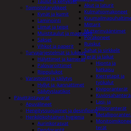
Taulut ja kehykset
Akut ja laturit
Toimistotarvikkeet
Kulmahiomakoneet
Kynät ja kumit
Kuumailmapuhaltim
Laminointi
Mittarit
Liimat ja teipit
Mutterinvääntimet
Muistitaulut ja magneetit
Porakoneet
Sakset
Ruiskut
Vihkot ja paperit
Sahat ja sirkkelit
Turvajärjestelmät ja lukitus
Terät ja laikat
Hälyttimet ja kamerat
Hionta ja
Palovaroittimet
katkaisu
Riippulukot
Kierretapit ja
Varastointi ja säilytys
työkalut
Hyllyt ja -kannattimet
Kiviporanterät
Säilytyslaatikot
Kuviosahanterä
Päivittäistavarat
Lasi- ja
Apuvälineet
tiiliporanterät
Hengityssuojaimet ja desinfiointi
Metalliporanter
Henkilökohtainen hygienia
Monitoimikone
Aurinkorasvat
terät
Deodorantit