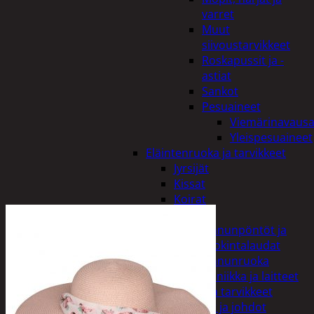
varret
Muut
siivoustarvikkeet
Roskapussit ja -
astiat
Sankot
Pesuaineet
Viemärinavausa
Yleispesuaineet
Eläintenruoka ja tarvikkeet
Jyrsijät
Kissat
Koirat
Linnut
Linnunpöntöt ja
ruokintalaudat
Linnunruoka
Kodin elektroniikka ja laitteet
Imurit ja tarvikkeet
Kaapelit ja johdot