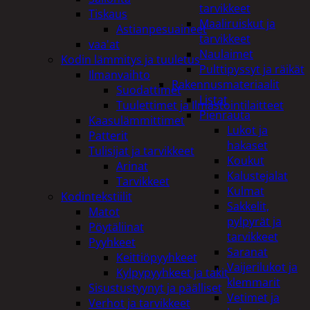
tarvikkeet
Tiskaus
Maaliruiskut ja
Astianpesuaineet
tarvikkeet
vaa'at
Naulaimet
Kodin lämmitys ja tuuletus
Pulttipyssyt ja räikät
Ilmanvaihto
Rakennusmateriaalit
Suodattimet
Listat
Tuulettimet ja Ilmastointilaitteet
Pienrauta
Kaasulämmittimet
Lukot ja
Patterit
hakaset
Tulisijat ja tarvikkeet
Koukut
Arinat
Kalustejalat
Tarvikkeet
Kulmat
Kodintekstiilit
Sakkelit,
Matot
pylpyrät ja
Pöytäliinat
tarvikkeet
Pyyhkeet
Saranat
Keittiöpyyhkeet
Vaijerilukot ja
Kylpypyyhkeet ja takit
klemmarit
Sisustustyynyt ja päälliset
Vetimet ja
Verhot ja tarvikkeet