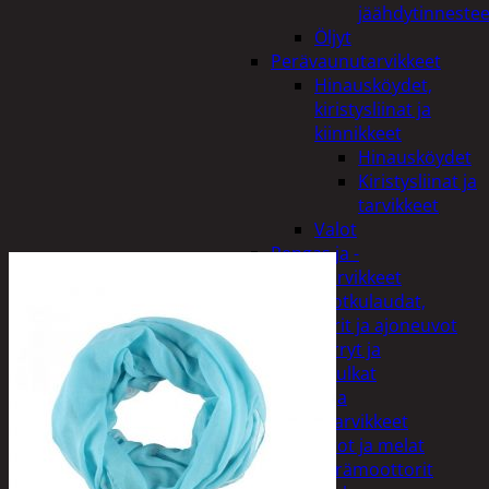
jäähdytinnestee
Öljyt
Perävaunutarvikkeet
Hinausköydet,
kiristysliinat ja
kiinnikkeet
Hinausköydet
Kiristysliinat ja
tarvikkeet
Valot
Rengas ja -
vannetarvikkeet
Sähköpotkulaudat,
skootterit ja ajoneuvot
Tukkikärryt ja
juontopulkat
Veneet ja
veneilytarvikkeet
Airot ja melat
Perämoottorit