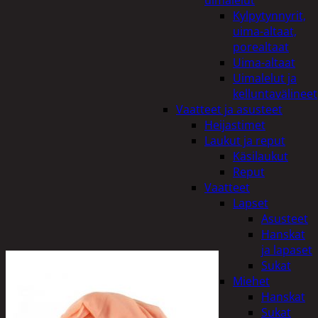
uimalelut
Kylpytynnyrit,
uima-altaat,
porealtaat
Uima-altaat
Uimalelut ja
kelluntavälineet
Vaatteet ja asusteet
Heijastimet
Laukut ja reput
Käsilaukut
Reput
Vaatteet
Lapset
Asusteet
Hanskat
ja lapaset
Sukat
Miehet
Hanskat
Sukat