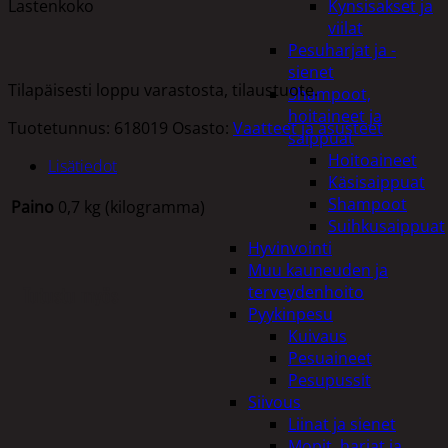
Lastenkoko
Kynsisakset ja
viilat
Pesuharjat ja -
sienet
Tilapäisesti loppu varastosta, tilaustuote.
Shampoot,
hoitaineet ja
Tuotetunnus:
618019
Osasto:
Vaatteet ja asusteet
saippuat
Hoitoaineet
Lisätiedot
Käsisaippuat
Shampoot
Paino
0,7 kg (kilogramma)
Suihkusaippuat
Hyvinvointi
Muu kauneuden ja
Tutustu myös
terveydenhoito
Pyykinpesu
Kuivaus
Pesuaineet
Pesupussit
Siivous
Liinat ja sienet
Mopit, harjat ja