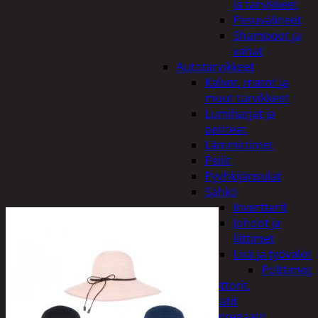
ja tarvikkeet
Pesuvälineet
Shampoot ja
vahat
Autotarvikkeet
Kalvot, matot ja
muut tarvikkeet
Lumiharjat ja
peitteet
Lämmittimet
Peilit
Pyyhkijänsulat
Sähkö
Invertterit
Johdot ja
liittimet
Lisä ja työvalot
Polttimot
Irtomoottorit,
aggregaatit
Aggregaatit