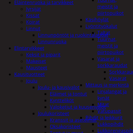
Tuurnat,
Eläintenruoka ja tarvikkeet
meistit ja
Jyrsijät
piirtopuikot
Kissat
Käsihöylät
Koirat
Lyöntityökalut
Linnut
Taltat
Linnunpöntöt ja ruokintalaudat
Tuurnat,
Linnunruoka
meistit ja
Elintarvikkeet
piirtopuikot
Keksit ja piparit
Vasarat ja
Makeiset
sorkkaraudat
Mausteet
Sorkkarau
Kausituotteet
Vasarat
Joulu
Mittaus ja merkintä
Joulu- ja kausivalot
Linjalangat ja
Eläimet ja tontut
kynät
Kyntteliköt
Mitat
Valoketjut ja kuusenvalot
Vatupassit
Joulukoristeet
Pihdit ja leikkurit
Kranssit ja asetelmat
Lukkopihdit
Oksakoristeet
Lukkorengaspih
Tontut ja muut