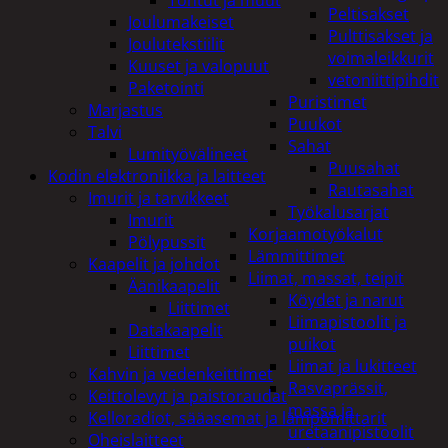
Peltisakset
Joulumakeiset
Pulttisakset ja
Joulutekstiilit
voimaleikkurit
Kuuset ja valopuut
vetoniittipihdit
Paketointi
Puristimet
Marjastus
Puukot
Talvi
Sahat
Lumityövälineet
Puusahat
Kodin elektroniikka ja laitteet
Rautasahat
Imurit ja tarvikkeet
Työkalusarjat
Imurit
Korjaamotyökalut
Pölypussit
Lämmittimet
Kaapelit ja johdot
Liimat, massat, teipit
Äänikaapelit
Köydet ja narut
Liittimet
Liimapistoolit ja
Datakaapelit
puikot
Liittimet
Liimat ja lukitteet
Kahvin ja vedenkeittimet
Rasvaprässit,
Keittolevyt ja paistoraudat
massa ja
Kelloradiot, sääasemat ja lämpömittarit
uretaanipistoolit
Oheislaitteet