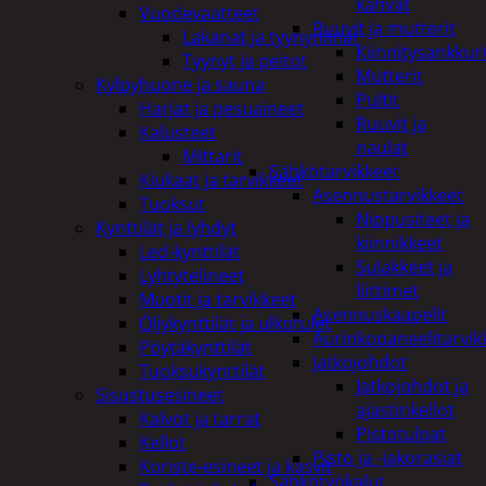
kahvat
Vuodevaatteet
Ruuvit ja mutterit
Lakanat ja tyynynlinat
Kiinnitysankkuri
Tyynyt ja peitot
Mutterit
Kylpyhuone ja sauna
Pultit
Harjat ja pesuaineet
Ruuvit ja
Kalusteet
naulat
Mittarit
Sähkötarvikkeet
Kiukaat ja tarvikkeet
Asennustarvikkeet
Tuoksut
Nippusiteet ja
Kynttilät ja lyhdyt
kiinnikkeet
Led-kynttilät
Sulakkeet ja
Lyhtytelineet
liittimet
Muotit ja tarvikkeet
Asennuskaapelit
Öljykynttilät ja ulkotulet
Aurinkopaneelitarvik
Pöytäkynttilät
Jatkojohdot
Tuoksukynttilät
Jatkojohdot ja
Sisustusesineet
ajastinkellot
Kalvot ja tarrat
Pistotulpat
Kellot
Pisto ja -jakorasiat
Koriste-esineet ja kasvit
Sähkötyökalut