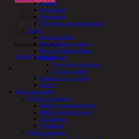
Kuivaus
Ostoskori
Pesuaineet
Pesupussit
Silitysraudat ja silityslaudat
Siivous
Liinat ja sienet
Mopit, harjat ja varret
Ostoskori on tyhjä.
Muut siivoustarvikkeet
Takaisin kauppaan
Pesuaineet
Viemärinavausaineet
Yleispesuaineet
Roskapussit ja -astiat
Sangot
Piha ja puutarha
Grillaus ja savustus
Grillit ja rengaspolttimet
Hiilet, briketit ja purut
Savustimet
Tarvikkeet
Piharakennukset