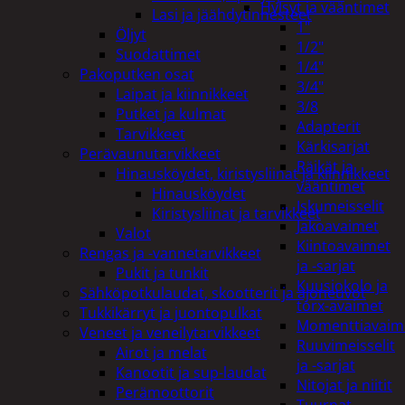
Hylsyt ja vääntimet
Lasi ja jäähdytinnesteet
1"
Öljyt
1/2"
Suodattimet
1/4"
Pakoputken osat
3/4"
Laipat ja kiinnikkeet
3/8
Putket ja kulmat
Adapterit
Tarvikkeet
Kärkisarjat
Perävaunutarvikkeet
Räikät ja
Hinausköydet, kiristysliinat ja kiinnikkeet
vääntimet
Hinausköydet
Iskumeisselit
Kiristysliinat ja tarvikkeet
Jakoavaimet
Valot
Kiintoavaimet
Rengas ja -vannetarvikkeet
ja -sarjat
Pukit ja tunkit
Kuusiokolo ja
Sähköpotkulaudat, skootterit ja ajoneuvot
torx-avaimet
Tukkikärryt ja juontopulkat
Momenttiavaim
Veneet ja veneilytarvikkeet
Ruuvimeisselit
Airot ja melat
ja -sarjat
Kanootit ja sup-laudat
Nitojat ja niitit
Perämoottorit