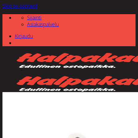
Skip to content
Sijainti
Asiakaspalvelu
Kirjaudu
Etsi: