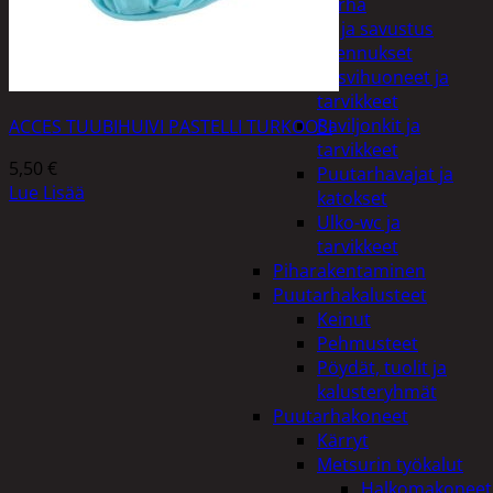
Piha ja puutarha
Grillaus ja savustus
Piharakennukset
Kasvihuoneet ja
tarvikkeet
Paviljonkit ja
ACCES TUUBIHUIVI PASTELLI TURKOOSI
tarvikkeet
5,50
€
Puutarhavajat ja
Lue Lisää
katokset
Ulko-wc ja
tarvikkeet
Piharakentaminen
Puutarhakalusteet
Keinut
Pehmusteet
Pöydät, tuolit ja
kalusteryhmät
Puutarhakoneet
Kärryt
Metsurin työkalut
Halkomakoneet