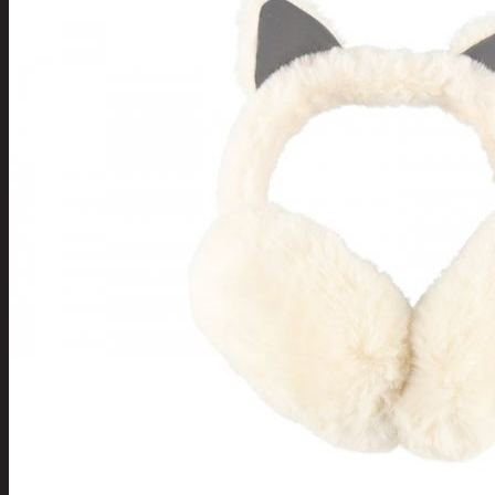
Tuotevalikoima
Poistotuotteet
Kausituotteet
Joulu
Joulu- ja kausivalot
Eläimet ja
tontut
Kyntteliköt
Valoketjut ja
kuusenvalot
Joulukoristeet
Kranssit ja
asetelmat
Tontut ja
muut
Joulutekstiilit
Paketointi
Marjastus
Talvi
Päivittäistavarat