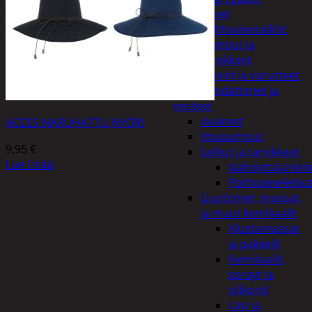
Lisälaitteet
Polttoainesäiliöt,
pumput ja
tarvikkeet
Vinssit ja varusteet
Öljyt, suodattimet ja
nesteet
Avaimet
ACCES NARUHATTU NYÖRI
Imupumput
9,95
€
Letkut ja tarvikkeet
Lue Lisää
Jäähdyttäjänlet
Polttoaineletku
Liuottimet, massat,
ja muut kemikaalit
Alustamassat
ja pakkelit
Kemikaalit,
sprayt ja
silikonit
Lasi ja