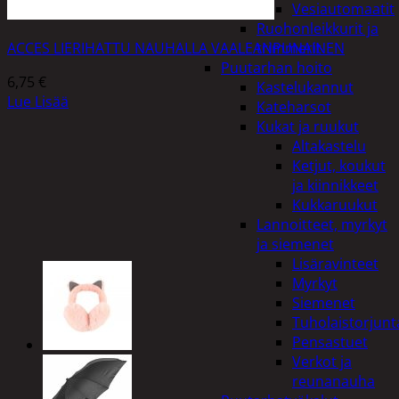
Vesiautomaatit
Ruohonleikkurit ja
ACCES LIERIHATTU NAUHALLA VAALEANPUNAINEN
trimmerit
Puutarhan hoito
6,75
€
Kastelukannut
Lue Lisää
Kateharsot
Kukat ja ruukut
Altakastelu
Ketjut, koukut
ja kiinnikkeet
Kukkaruukut
Lannoitteet, myrkyt
ja siemenet
Lisäravinteet
Myrkyt
Siemenet
Tuholaistorjunt
Pensastuet
Verkot ja
reunanauha