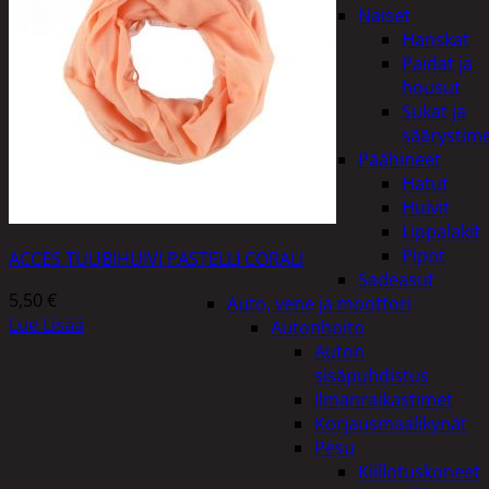
Naiset
Hanskat
Paidat ja
housut
Sukat ja
säärystim
Päähineet
Hatut
Huivit
Lippalakit
Pipot
ACCES TUUBIHUIVI PASTELLI CORALI
Sadeasut
5,50
€
Auto, vene ja moottori
Lue Lisää
Autonhoito
Auton
sisäpuhdistus
Ilmanraikastimet
Korjausmaalikynät
Pesu
Kiillotuskoneet