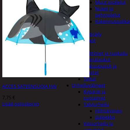
Muut sisälelut
Nuket ja
pehmolelut
Rakennuspalika
Pelit
Polkupyöräily
Lukot
Retkeily
Keittimet ja ruokailu
Kylmälaukut
Makuupussit ja
alustat
Teltat
Urheiluvälineet
ACCES SATEENSUOJA HAI
Kypärät ja
7,75
€
suojaimet
Lisää ostoskoriin
Talviurheilu
Hiihtäminen
Jääkiekko
Vesiurheilu ja