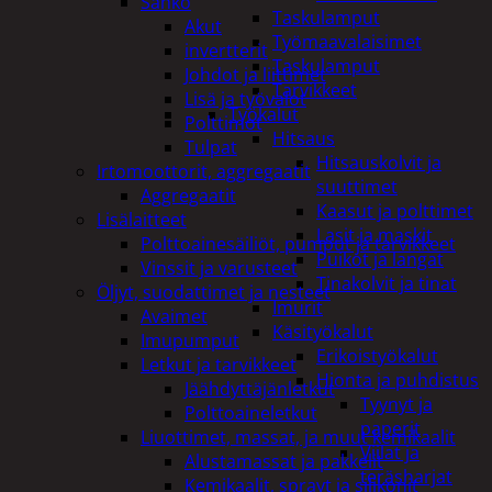
Sähkö
Taskulamput
Akut
Työmaavalaisimet
invertterit
Taskulamput
Johdot ja liittimet
Tarvikkeet
Lisä ja työvalot
Työkalut
Polttimot
Hitsaus
Tulpat
Hitsauskolvit ja
Irtomoottorit, aggregaatit
suuttimet
Aggregaatit
Kaasut ja polttimet
Lisälaitteet
Lasit ja maskit
Polttoainesäiliöt, pumput ja tarvikkeet
Puikot ja langat
Vinssit ja varusteet
Tinakolvit ja tinat
Öljyt, suodattimet ja nesteet
Imurit
Avaimet
Käsityökalut
Imupumput
Erikoistyökalut
Letkut ja tarvikkeet
Hionta ja puhdistus
Jäähdyttäjänletkut
Tyynyt ja
Polttoaineletkut
paperit
Liuottimet, massat, ja muut kemikaalit
Viilat ja
Alustamassat ja pakkelit
teräsharjat
Kemikaalit, sprayt ja silikonit