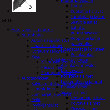
Puutarhatyökalut
Harjat
Kuokat ja haravat
Lumikolat ja lapiot
Selaa
Saavit ja astiat
Sahat ja
Auto, vene ja moottori
puutarhasakset
Autonhoito
Reppuruiskut ja
Auton sisäpuhdistus
painepullot
ilmanraikastimet
Pihapatsaat ja koristeet
Korjausmaalikynät
Postilaatikot
Pesu
Valaisimet ja lamput
Kiillotuskoneet ja tarvikkeet
Aurinkokennovalot
Pesuvälineet
Koristevalot
Shampoot ja vahat
Koristevalaisimet
Autotarvikkeet
Loisteputket ja lamput
Kalvot, matot ja muut tarvikkeet
Pihavalaisimet
Lämmittimet
Sisävalaisimet
Lumiharjat ja peitteet
Lednauhat ja listat
Peilit
Pöytävalaisimet
Pyyhkijänsulat
Yleisvalaisimet