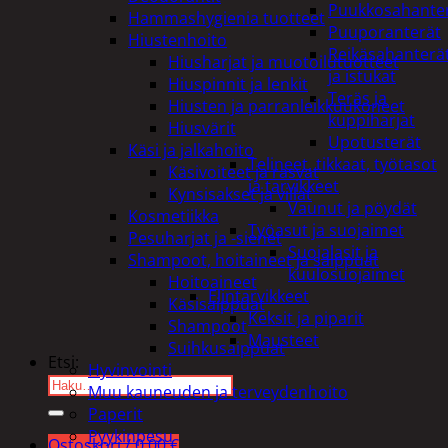
Puukkosahante
Hammashygienia tuotteet
Puuporanterät
Hiustenhoito
Reikäsahanterä
Hiusharjat ja muotoilutuotteet
ja istukat
Hiuspinnit ja lenkit
Teräs ja
Hiusten ja parranleikkuukoneet
kuppiharjat
Hiusvärit
Upotusterät
Käsi ja jalkahoito
Telineet, tikkaat, työtasot
Käsivoiteet ja rasvat
ja tarvikkeet
Kynsisakset ja viilat
Vaunut ja pöydät
Kosmetiikka
Työasut ja suojaimet
Pesuharjat ja -sienet
Suojalasit ja
Shampoot, hoitaineet ja saippuat
kuulosuojaimet
Hoitoaineet
Elintarvikkeet
Käsisaippuat
Keksit ja piparit
Shampoot
Mausteet
Suihkusaippuat
Etsi:
Hyvinvointi
Muu kauneuden ja terveydenhoito
Paperit
Pyykinpesu
Ostoskori /
0,00
€