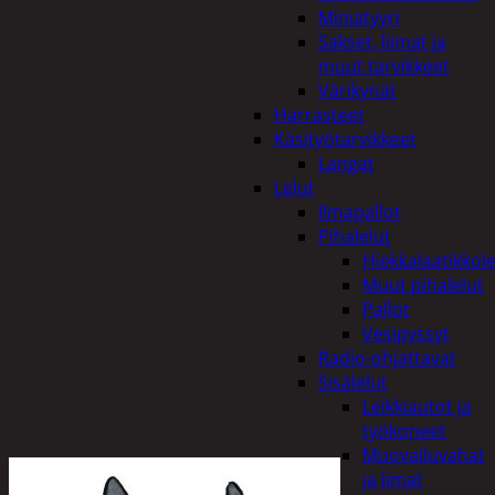
Miniatyyri
Sakset, liimat ja
muut tarvikkeet
Värikynät
Harrasteet
Käsityötarvikkeet
Langat
Lelut
Ilmapallot
Pihalelut
Hiekkalaatikkole
Muut pihalelut
Pallot
Vesipyssyt
Radio-ohjattavat
Sisälelut
Leikkiautot ja
työkoneet
Muovailuvahat
ja limat