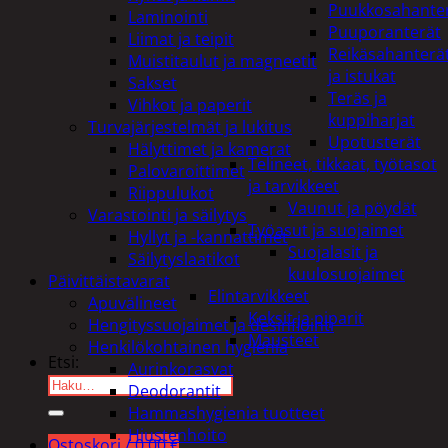
Puukkosahante
Laminointi
Puuporanterät
Liimat ja teipit
Reikäsahanterä
Muistitaulut ja magneetit
ja istukat
Sakset
Teräs ja
Vihkot ja paperit
kuppiharjat
Turvajärjestelmät ja lukitus
Upotusterät
Hälyttimet ja kamerat
Telineet, tikkaat, työtasot
Palovaroittimet
ja tarvikkeet
Riippulukot
Vaunut ja pöydät
Varastointi ja säilytys
Työasut ja suojaimet
Hyllyt ja -kannattimet
Suojalasit ja
Säilytyslaatikot
kuulosuojaimet
Päivittäistavarat
Elintarvikkeet
Apuvälineet
Keksit ja piparit
Hengityssuojaimet ja desinfiointi
Mausteet
Henkilökohtainen hygienia
Etsi:
Aurinkorasvat
Deodorantit
Hammashygienia tuotteet
Hiustenhoito
Ostoskori /
0,00
€