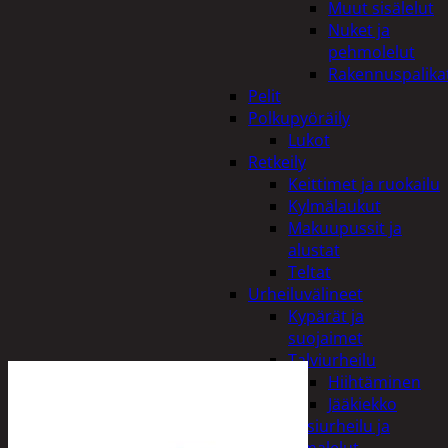
Muut sisälelut
Nuket ja
pehmolelut
Rakennuspalika
Pelit
Polkupyöräily
Lukot
Retkeily
Keittimet ja ruokailu
Kylmälaukut
Makuupussit ja
alustat
Teltat
Urheiluvälineet
Kypärät ja
suojaimet
Talviurheilu
Hiihtäminen
Jääkiekko
Vesiurheilu ja