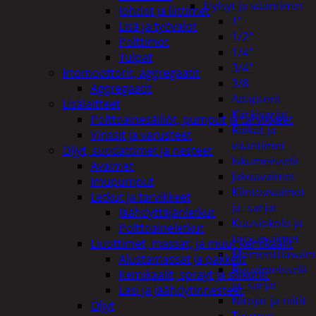
Hylsyt ja vääntimet
Johdot ja liittimet
1"
Lisä ja työvalot
1/2"
Polttimot
1/4"
Tulpat
3/4"
Irtomoottorit, aggregaatit
3/8
Aggregaatit
Adapterit
Lisälaitteet
Kärkisarjat
Polttoainesäiliöt, pumput ja tarvikkeet
Räikät ja
Vinssit ja varusteet
vääntimet
Öljyt, suodattimet ja nesteet
Iskumeisselit
Avaimet
Jakoavaimet
Imupumput
Kiintoavaimet
Letkut ja tarvikkeet
ja -sarjat
Jäähdyttäjänletkut
Kuusiokolo ja
Polttoaineletkut
torx-avaimet
Liuottimet, massat, ja muut kemikaalit
Momenttiavaim
Alustamassat ja pakkelit
Ruuvimeisselit
Kemikaalit, sprayt ja silikonit
ja -sarjat
Lasi ja jäähdytinnesteet
Nitojat ja niitit
Öljyt