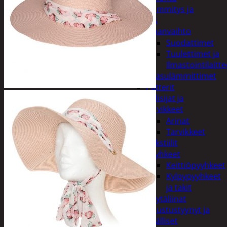
Kodin lämmitys ja
tuuletus
Ilmanvaihto
Suodattimet
Tuulettimet ja
Ilmastointilaitte
Kaasulämmittimet
Patterit
Tulisijat ja
tarvikkeet
Arinat
Tarvikkeet
Kodintekstiilit
Pyyhkeet
Keittiöpyyhkeet
Kylpypyyhkeet
ja takit
Pöytäliinat
Sisustustyynyt ja
päälliset