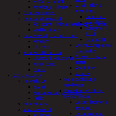
Johdot ja laturit
Maalit, lakat ja
Kotelot ja telineet
ohentimet
Tehosekoittimet
Liuottimet
Tietokonetarvikkeet
Metallimaalit
Adapterit, liittimet ja telakointiasemat
Spraymaalit ja
Verkkolaitteet
-lakat
Tv-tarvikkeet ja seinätelineet
Talomaalit
Antennit
Muuraus, tapetointi
Liittimet
ja laatoitus
Viihde-elektroniikka
Pensselit telat ja
Bluetooth kaiuttimet
lastat
Kuulokkeet
Sekoittimet
Radiot
Suojaus
Koti ja sisustus
Muut työkalut ja
Huonekalut
tarvikkeet
Kaapit
Paineilmatyökalut ja
Kenkätelineet ja naulakot
kompressorit
Peilit
Letkut, liittimet ja
Huonetuoksut
pistoolit
Juhlatarvikkeet
Letkut ja muut
Koristelu