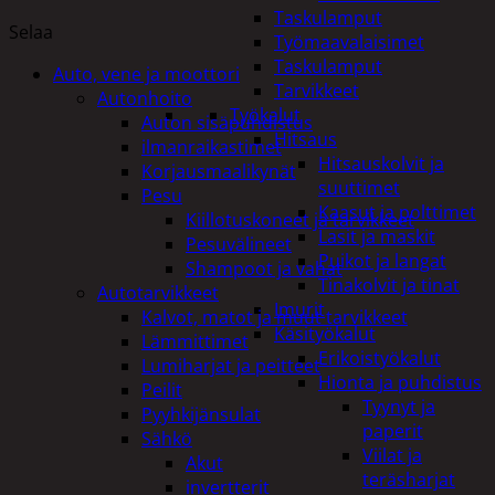
Taskulamput
Selaa
Työmaavalaisimet
Taskulamput
Auto, vene ja moottori
Tarvikkeet
Autonhoito
Työkalut
Auton sisäpuhdistus
Hitsaus
ilmanraikastimet
Hitsauskolvit ja
Korjausmaalikynät
suuttimet
Pesu
Kaasut ja polttimet
Kiillotuskoneet ja tarvikkeet
Lasit ja maskit
Pesuvälineet
Puikot ja langat
Shampoot ja vahat
Tinakolvit ja tinat
Autotarvikkeet
Imurit
Kalvot, matot ja muut tarvikkeet
Käsityökalut
Lämmittimet
Erikoistyökalut
Lumiharjat ja peitteet
Hionta ja puhdistus
Peilit
Tyynyt ja
Pyyhkijänsulat
paperit
Sähkö
Viilat ja
Akut
teräsharjat
invertterit