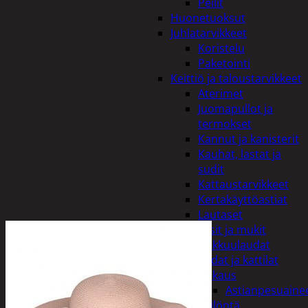
Peilit
Huonetuoksut
Juhlatarvikkeet
Koristelu
Paketointi
Keittiö ja taloustarvikkeet
Aterimet
Juomapullot ja
termokset
Kannut ja kanisterit
Kauhat, lastat ja
sudit
Kattaustarvikkeet
Kertakäyttöastiat
Lautaset
Lasit ja mukit
Leikkuulaudat
Padat ja kattilat
Tiskaus
Astianpesuaine
Säilöntä