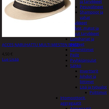
ja tarvikkeet
Pesuvälineet
Shampoot ja
vahat
Autotarvikkeet
Kalvot, matot ja
muut tarvikkeet
Lumiharjat ja
peitteet
ACCES NARUHATTU MULTI MIESTEN BEIGE
Lämmittimet
4,50
€
Peilit
Lue Lisää
Pyyhkijänsulat
Sähkö
Invertterit
Johdot ja
liittimet
Lisä ja työvalot
Polttimot
Irtomoottorit,
aggregaatit
Aggregaatit