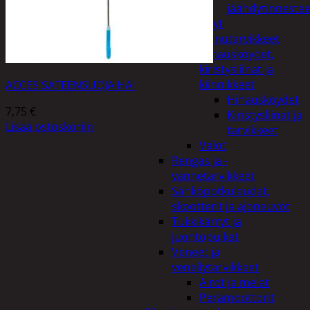
jäähdytinnestee
Öljyt
Perävaunutarvikkeet
Hinausköydet,
kiristysliinat ja
kiinnikkeet
ACCES SATEENSUOJA HAI
Hinausköydet
7,75
€
Kiristysliinat ja
Lisää ostoskoriin
tarvikkeet
Valot
Rengas ja -
vannetarvikkeet
Sähköpotkulaudat,
skootterit ja ajoneuvot
Tukkikärryt ja
juontopulkat
Veneet ja
veneilytarvikkeet
Airot ja melat
Perämoottorit