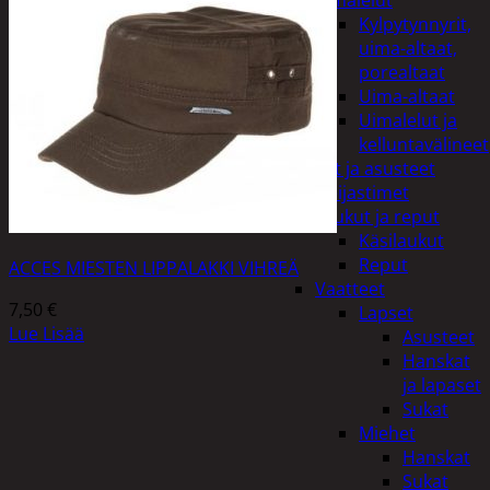
uimalelut
Kylpytynnyrit,
uima-altaat,
porealtaat
Uima-altaat
Uimalelut ja
kelluntavälineet
Vaatteet ja asusteet
Heijastimet
Laukut ja reput
Käsilaukut
Reput
ACCES MIESTEN LIPPALAKKI VIHREÄ
Vaatteet
7,50
€
Lapset
Lue Lisää
Asusteet
Hanskat
ja lapaset
Sukat
Miehet
Hanskat
Sukat