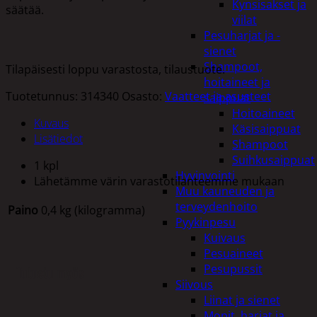
Kynsisakset ja
säätää.
viilat
Pesuharjat ja -
sienet
Shampoot,
Tilapäisesti loppu varastosta, tilaustuote.
hoitaineet ja
Tuotetunnus:
314340
Osasto:
Vaatteet ja asusteet
saippuat
Hoitoaineet
Kuvaus
Käsisaippuat
Lisätiedot
Shampoot
Suihkusaippuat
1 kpl
Hyvinvointi
Lähetämme värin varastotilanteemme mukaan
Muu kauneuden ja
terveydenhoito
Paino
0,4 kg (kilogramma)
Pyykinpesu
Kuivaus
Pesuaineet
Pesupussit
Tutustu myös
Siivous
Liinat ja sienet
Mopit, harjat ja