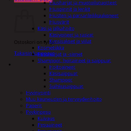
Hiusharjat ja muotoilutuotteet
Ostoskori
Hiuspinnit ja lenkit
Hiusten ja parranleikkuukoneet
Hiusvärit
Käsi ja jalkahoito
Käsivoiteet ja rasvat
Kynsisakset ja viilat
Ostoskori on tyhjä.
Kosmetiikka
Takaisin kauppaan
Pesuharjat ja -sienet
Shampoot, hoitaineet ja saippuat
Hoitoaineet
Käsisaippuat
Shampoot
Suihkusaippuat
Hyvinvointi
Muu kauneuden ja terveydenhoito
Paperit
Pyykinpesu
Kuivaus
Pesuaineet