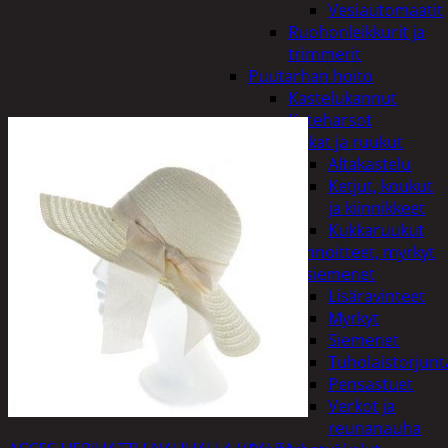
Vesiautomaatit
Ruohonleikkurit ja
trimmerit
Puutarhan hoito
Kastelukannut
Kateharsot
Kukat ja ruukut
Altakastelu
Ketjut, koukut
ja kiinnikkeet
Kukkaruukut
Lannoitteet, myrkyt
ja siemenet
Lisäravinteet
Myrkyt
Siemenet
Tuholaistorjunt
Pensastuet
Verkot ja
reunanauha