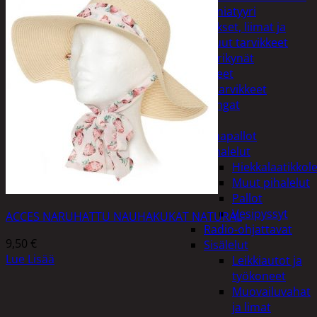
Miniatyyri
Sakset, liimat ja
muut tarvikkeet
Värikynät
Harrasteet
Käsityötarvikkeet
Langat
Lelut
Ilmapallot
Pihalelut
Hiekkalaatikkole
Muut pihalelut
Pallot
Vesipyssyt
ACCES NARUHATTU NAUHAKUKAT NATURAL
Radio-ohjattavat
9,50
€
Sisälelut
Lue Lisää
Leikkiautot ja
työkoneet
Muovailuvahat
ja limat