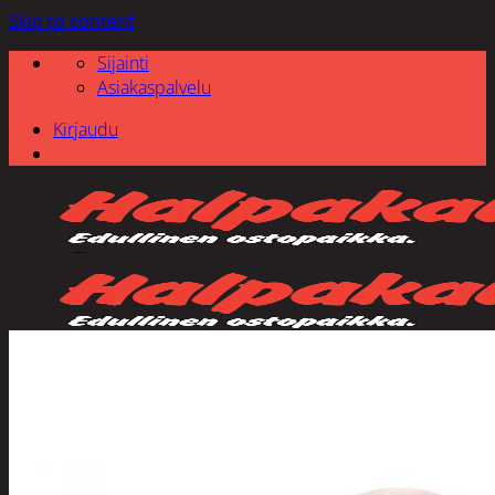
Skip to content
Sijainti
Asiakaspalvelu
Kirjaudu
Etsi: