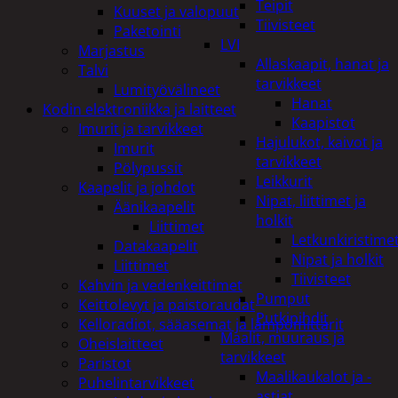
Teipit
Kuuset ja valopuut
Tiivisteet
Paketointi
LVI
Marjastus
Allaskaapit, hanat ja
Talvi
tarvikkeet
Lumityövälineet
Hanat
Kodin elektroniikka ja laitteet
Kaapistot
Imurit ja tarvikkeet
Hajulukot, kaivot ja
Imurit
tarvikkeet
Pölypussit
Leikkurit
Kaapelit ja johdot
Nipat, liittimet ja
Äänikaapelit
holkit
Liittimet
Letkunkiristime
Datakaapelit
Nipat ja holkit
Liittimet
Tiivisteet
Kahvin ja vedenkeittimet
Pumput
Keittolevyt ja paistoraudat
Putkipihdit
Kelloradiot, sääasemat ja lämpömittarit
Maalit, muuraus ja
Oheislaitteet
tarvikkeet
Paristot
Maalikaukalot ja -
Puhelintarvikkeet
astiat