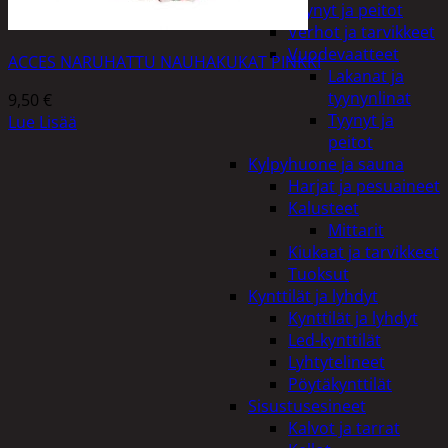
Tyynyt ja peitot
Verhot ja tarvikkeet
Vuodevaatteet
ACCES NARUHATTU NAUHAKUKAT PINKKI
Lakanat ja
tyynynlinat
9,50
€
Tyynyt ja
Lue Lisää
peitot
Kylpyhuone ja sauna
Harjat ja pesuaineet
Kalusteet
Mittarit
Kiukaat ja tarvikkeet
Tuoksut
Kynttilät ja lyhdyt
Kynttilät ja lyhdyt
Led-kynttilät
Lyhtytelineet
Pöytäkynttilät
Sisustusesineet
Kalvot ja tarrat