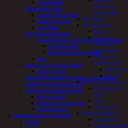
Tuurnat,
Suodattimet
meistit ja
Pakoputken osat
piirtopuikot
Laipat ja kiinnikkeet
Käsihöylät
Putket ja kulmat
Lyöntityökalut
Tarvikkeet
Taltat
Perävaunutarvikkeet
Tuurnat,
Hinausköydet, kiristysliinat ja kiinnikkeet
meistit ja
Hinausköydet
piirtopuikot
Kiristysliinat ja tarvikkeet
Vasarat ja
Valot
sorkkaraudat
Rengas ja -vannetarvikkeet
Sorkkarau
Pukit ja tunkit
Vasarat
Sähköpotkulaudat, skootterit ja ajoneuvot
Mittaus ja merkintä
Tukkikärryt ja juontopulkat
Linjalangat ja
Veneet ja veneilytarvikkeet
kynät
Airot ja melat
Mitat
Kanootit ja sup-laudat
Vatupassit
Perämoottorit
Pihdit ja leikkurit
Eläintenruoka ja tarvikkeet
Lukkopihdit
Jyrsijät
Lukkorengaspih
Kissat