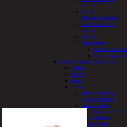
varret
Muut
siivoustarvikkeet
Roskapussit ja -
astiat
Sankot
Pesuaineet
Viemärinavausa
Yleispesuaineet
Eläintenruoka ja tarvikkeet
Jyrsijät
Kissat
Koirat
Linnut
Linnunpöntöt ja
ruokintalaudat
Linnunruoka
Kodin elektroniikka ja laitteet
Imurit ja tarvikkeet
Kaapelit ja johdot