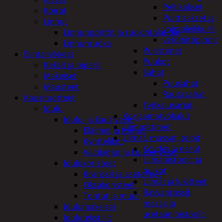
Peltisakset
Koirat
Pulttisakset ja
Linnut
voimaleikkurit
Linnunpöntöt ja ruokintalaudat
vetoniittipihdit
Linnunruoka
Puristimet
Elintarvikkeet
Puukot
Keksit ja piparit
Sahat
Makeiset
Puusahat
Mausteet
Rautasahat
Kausituotteet
Työkalusarjat
Joulu
Korjaamotyökalut
Joulu- ja kausivalot
Lämmittimet
Eläimet ja tontut
Liimat, massat, teipit
Kyntteliköt
Köydet ja narut
Valoketjut ja kuusenvalot
Liimapistoolit ja
Joulukoristeet
puikot
Kranssit ja asetelmat
Liimat ja lukitteet
Oksakoristeet
Rasvaprässit,
Tontut ja muut
massa ja
Joulumakeiset
uretaanipistoolit
Joulutekstiilit