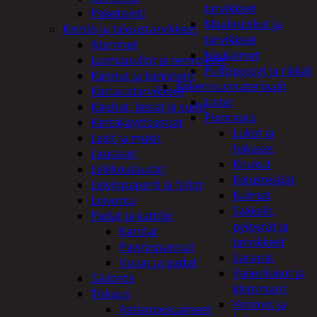
tarvikkeet
Paketointi
Maaliruiskut ja
Keittiö ja taloustarvikkeet
tarvikkeet
Aterimet
Naulaimet
Juomapullot ja termokset
Pulttipyssyt ja räikät
Kannut ja kanisterit
Rakennusmateriaalit
Kattaustarvikkeet
Listat
Kauhat, lastat ja sudit
Pienrauta
Kertakäyttöastiat
Lukot ja
Lasit ja mukit
hakaset
Lautaset
Koukut
Leikkuulaudat
Kalustejalat
Leivinpaperit ja foliot
Kulmat
Leivonta
Sakkelit,
Padat ja kattilat
pylpyrät ja
Kattilat
tarvikkeet
Paistinpannut
Saranat
Vuoat ja padat
Vaijerilukot ja
Säilöntä
klemmarit
Tiskaus
Vetimet ja
Astianpesuaineet