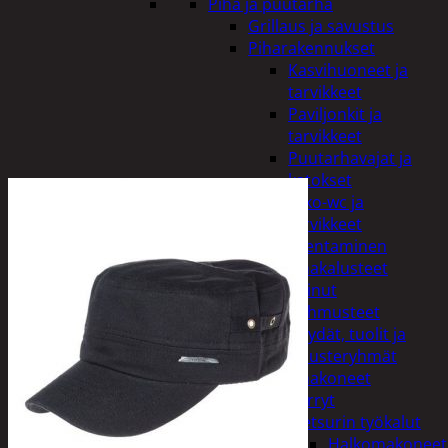
Piha ja puutarha
Grillaus ja savustus
Piharakennukset
Kasvihuoneet ja
tarvikkeet
Paviljonkit ja
tarvikkeet
Puutarhavajat ja
katokset
Ulko-wc ja
tarvikkeet
Piharakentaminen
Puutarhakalusteet
Keinut
Pehmusteet
Pöydät, tuolit ja
kalusteryhmät
Puutarhakoneet
Kärryt
Metsurin työkalut
Halkomakoneet