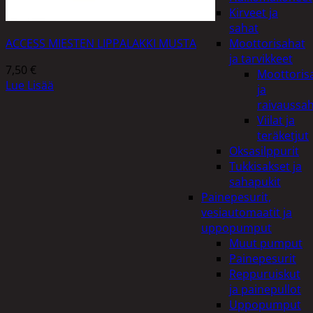
Kirveet ja
sahat
ACCESS MIESTEN LIPPALAKKI MUSTA
Moottorisahat
ja tarvikkeet
7,50
€
Moottoris
Lue Lisää
ja
raivaussa
Viilat ja
teräketjut
Oksasilppurit
Tukkisakset ja
sahapukit
Painepesurit,
vesiautomaatit ja
uppopumput
Muut pumput
Painepesurit
Reppuruiskut
ja painepullot
Uppopumput