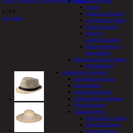
ACCES LIERIHATTU NAUHALLA VAALEA
Puutarhatyökalut
Harjat
6,75
€
Kuokat ja haravat
Lue Lisää
Lumikolat ja lapiot
Saavit ja astiat
Sahat ja
puutarhasakset
Reppuruiskut ja
painepullot
Pihapatsaat ja koristeet
Postilaatikot
Valaisimet ja lamput
Aurinkokennovalot
Koristevalot
Koristevalaisimet
Loisteputket ja lamput
Pihavalaisimet
Sisävalaisimet
Lednauhat ja listat
Pöytävalaisimet
Yleisvalaisimet