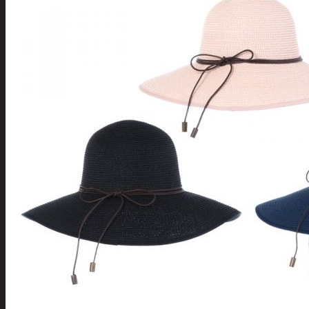
Tuotevalikoima
Poistotuotteet
Kausituotteet
Joulu
Joulu- ja kausivalot
Eläimet ja
tontut
Kyntteliköt
Valoketjut ja
kuusenvalot
Joulukoristeet
Kranssit ja
asetelmat
Tontut ja
muut
Joulutekstiilit
Paketointi
Marjastus
Talvi
Päivittäistavarat