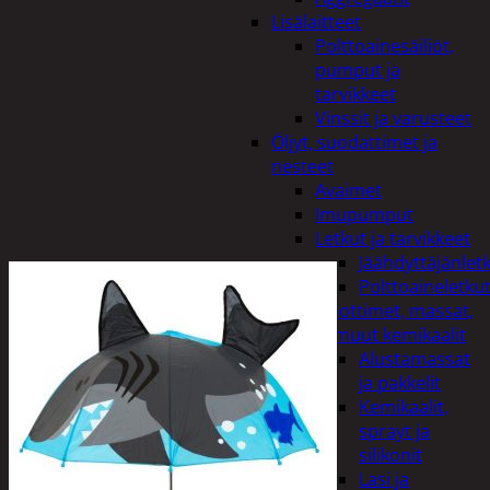
Lisälaitteet
Polttoainesäiliöt,
pumput ja
tarvikkeet
Vinssit ja varusteet
Öljyt, suodattimet ja
nesteet
Avaimet
Imupumput
Letkut ja tarvikkeet
Jäähdyttäjänlet
Polttoaineletku
Liuottimet, massat,
ja muut kemikaalit
Alustamassat
ja pakkelit
Kemikaalit,
sprayt ja
silikonit
Lasi ja