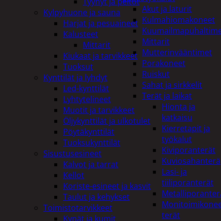
Tyynyt ja peitot
Akut ja laturit
Kylpyhuone ja sauna
Kulmahiomakoneet
Harjat ja pesuaineet
Kuumailmapuhaltim
Kalusteet
Mittarit
Mittarit
Mutterinvääntimet
Kiukaat ja tarvikkeet
Porakoneet
Tuoksut
Ruiskut
Kynttilät ja lyhdyt
Sahat ja sirkkelit
Led-kynttilät
Terät ja laikat
Lyhtytelineet
Hionta ja
Muotit ja tarvikkeet
katkaisu
Öljykynttilät ja ulkotulet
Kierretapit ja
Pöytäkynttilät
työkalut
Tuoksukynttilät
Kiviporanterät
Sisustusesineet
Kuviosahanterä
Kalvot ja tarrat
Lasi- ja
Kellot
tiiliporanterät
Koriste-esineet ja kasvit
Metalliporanter
Taulut ja kehykset
Monitoimikone
Toimistotarvikkeet
terät
Kynät ja kumit