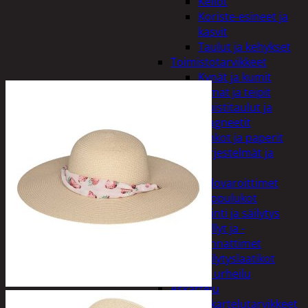
Kellot
Koriste-esineet ja
kasvit
Taulut ja kehykset
Toimistotarvikkeet
Kynät ja kumit
Liimat ja teipit
Muistitaulut ja
magneetit
Vihkot ja paperit
Turvajärjestelmät ja
lukitus
Palovaroittimet
Riippulukot
Varastointi ja säilytys
Hyllyt ja -
kannattimet
Säilytyslaatikot
Vapaa-aika ja urheilu
Askartelu
Askartelutarvikkeet