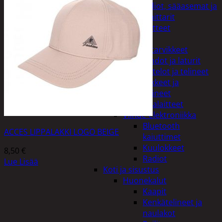
Kelloradiot, sääasemat ja
lämpömittarit
Oheislaitteet
Paristot
Puhelintarvikkeet
Johdot ja laturit
Kotelot ja telineet
Tv-tarvikkeet ja
seinätelineet
Varavirtalaitteet
Viihde-elektroniikka
Bluetooth
ACCES LIPPALAKKI LOGO BEIGE
kaiuttimet
Kuulokkeet
8,50
€
Radiot
Lue Lisää
Koti ja sisustus
Huonekalut
Kaapit
Kenkätelineet ja
naulakot