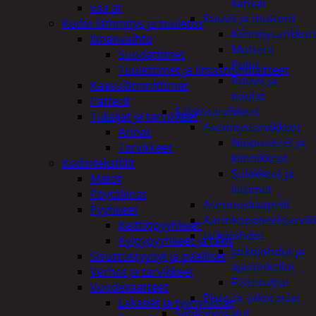
kahvat
vaa'at
Ruuvit ja mutterit
Kodin lämmitys ja tuuletus
Kiinnitysankkuri
Ilmanvaihto
Mutterit
Suodattimet
Pultit
Tuulettimet ja Ilmastointilaitteet
Ruuvit ja
Kaasulämmittimet
naulat
Patterit
Sähkötarvikkeet
Tulisijat ja tarvikkeet
Asennustarvikkeet
Arinat
Nippusiteet ja
Tarvikkeet
kiinnikkeet
Kodintekstiilit
Sulakkeet ja
Matot
liittimet
Pöytäliinat
Asennuskaapelit
Pyyhkeet
Aurinkopaneelitarvik
Keittiöpyyhkeet
Jatkojohdot
Kylpypyyhkeet ja takit
Jatkojohdot ja
Sisustustyynyt ja päälliset
ajastinkellot
Verhot ja tarvikkeet
Pistotulpat
Vuodevaatteet
Pisto ja -jakorasiat
Lakanat ja tyynynlinat
Sähkötyökalut