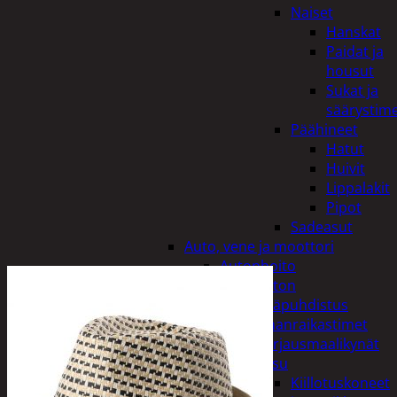
Naiset
Hanskat
Paidat ja
housut
Sukat ja
säärystim
Päähineet
Hatut
Huivit
Lippalakit
Pipot
Sadeasut
Auto, vene ja moottori
Autonhoito
Auton
sisäpuhdistus
Ilmanraikastimet
Korjausmaalikynät
Pesu
Kiillotuskoneet