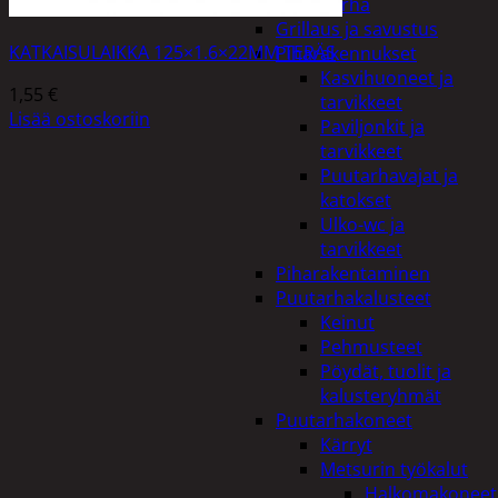
Piha ja puutarha
Grillaus ja savustus
KATKAISULAIKKA 125×1.6×22MM TERÄS
Piharakennukset
Kasvihuoneet ja
1,55
€
tarvikkeet
Lisää ostoskoriin
Paviljonkit ja
tarvikkeet
Puutarhavajat ja
katokset
Ulko-wc ja
tarvikkeet
Piharakentaminen
Puutarhakalusteet
Keinut
Pehmusteet
Pöydät, tuolit ja
kalusteryhmät
Puutarhakoneet
Kärryt
Metsurin työkalut
Halkomakoneet