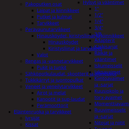
Hylsyt ja vääntimet
Pakoputken osat
1"
Laipat ja kiinnikkeet
1/2"
Putket ja kulmat
1/4"
Tarvikkeet
3/4"
Perävaunutarvikkeet
3/8
Hinausköydet, kiristysliinat ja kiinnikkeet
Adapterit
Hinausköydet
Kärkisarjat
Kiristysliinat ja tarvikkeet
Räikät ja
Valot
vääntimet
Rengas ja -vannetarvikkeet
Iskumeisselit
Pukit ja tunkit
Jakoavaimet
Sähköpotkulaudat, skootterit ja ajoneuvot
Kiintoavaimet
Tukkikärryt ja juontopulkat
ja -sarjat
Veneet ja veneilytarvikkeet
Kuusiokolo ja
Airot ja melat
torx-avaimet
Kanootit ja sup-laudat
Momenttiavaim
Perämoottorit
Ruuvimeisselit
Eläintenruoka ja tarvikkeet
ja -sarjat
Jyrsijät
Nitojat ja niitit
Kissat