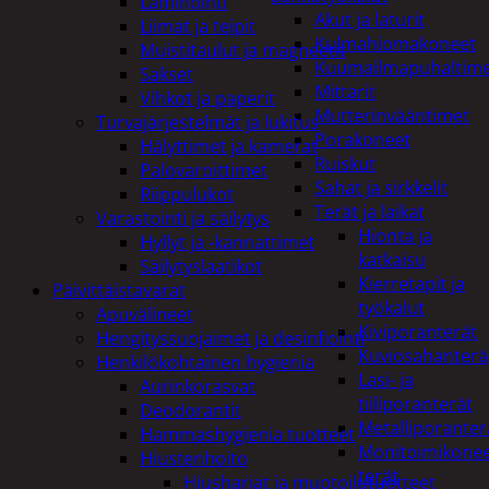
Laminointi
Akut ja laturit
Liimat ja teipit
Kulmahiomakoneet
Muistitaulut ja magneetit
Kuumailmapuhaltim
Sakset
Mittarit
Vihkot ja paperit
Mutterinvääntimet
Turvajärjestelmät ja lukitus
Porakoneet
Hälyttimet ja kamerat
Ruiskut
Palovaroittimet
Sahat ja sirkkelit
Riippulukot
Terät ja laikat
Varastointi ja säilytys
Hionta ja
Hyllyt ja -kannattimet
katkaisu
Säilytyslaatikot
Kierretapit ja
Päivittäistavarat
työkalut
Apuvälineet
Kiviporanterät
Hengityssuojaimet ja desinfiointi
Kuviosahanterä
Henkilökohtainen hygienia
Lasi- ja
Aurinkorasvat
tiiliporanterät
Deodorantit
Metalliporanter
Hammashygienia tuotteet
Monitoimikone
Hiustenhoito
terät
Hiusharjat ja muotoilutuotteet