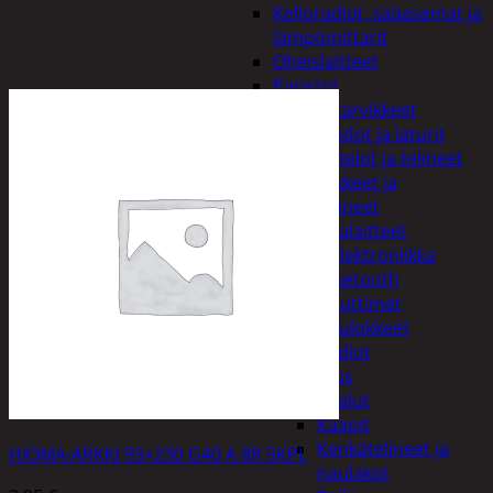
Kelloradiot, sääasemat ja
lämpömittarit
Oheislaitteet
Paristot
Puhelintarvikkeet
Johdot ja laturit
Kotelot ja telineet
Tv-tarvikkeet ja
seinätelineet
Varavirtalaitteet
Viihde-elektroniikka
Bluetooth
kaiuttimet
Kuulokkeet
Radiot
Koti ja sisustus
Huonekalut
Kaapit
Kenkätelineet ja
HIOMA-ARKKI 93×230 G40 A 8R 5KPL
naulakot