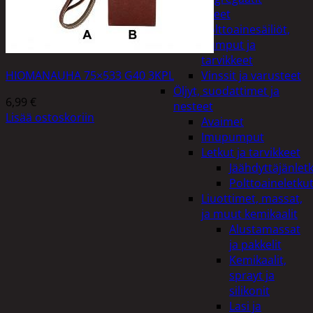
Lisälaitteet
Polttoainesäiliöt,
pumput ja
tarvikkeet
HIOMANAUHA 75×533 G40 3KPL
Vinssit ja varusteet
Öljyt, suodattimet ja
6,99
€
nesteet
Lisää ostoskoriin
Avaimet
Imupumput
Letkut ja tarvikkeet
Jäähdyttäjänlet
Polttoaineletku
Liuottimet, massat,
ja muut kemikaalit
Alustamassat
ja pakkelit
Kemikaalit,
sprayt ja
silikonit
Lasi ja