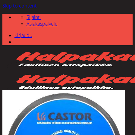
Skip to content
Sijainti
Asiakaspalvelu
Kirjaudu
Etsi: