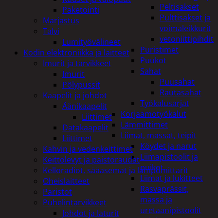
Peltisakset
Paketointi
Pulttisakset ja
Marjastus
voimaleikkurit
Talvi
vetoniittipihdit
Lumityövälineet
Puristimet
Kodin elektroniikka ja laitteet
Puukot
Imurit ja tarvikkeet
Sahat
Imurit
Puusahat
Pölypussit
Rautasahat
Kaapelit ja johdot
Työkalusarjat
Äänikaapelit
Korjaamotyökalut
Liittimet
Lämmittimet
Datakaapelit
Liimat, massat, teipit
Liittimet
Köydet ja narut
Kahvin ja vedenkeittimet
Liimapistoolit ja
Keittolevyt ja paistoraudat
puikot
Kelloradiot, sääasemat ja lämpömittarit
Liimat ja lukitteet
Oheislaitteet
Rasvaprässit,
Paristot
massa ja
Puhelintarvikkeet
uretaanipistoolit
Johdot ja laturit