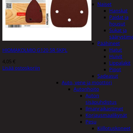
Naiset
Hanskat
Paidat ja
housut
Sukat ja
säärystim
Päähineet
Hatut
HIOMAKOLMIO G120 5R 5KPL
Huivit
4,05
€
Lippalakit
Lisää ostoskoriin
Pipot
Sadeasut
Auto, vene ja moottori
Autonhoito
Auton
sisäpuhdistus
Ilmanraikastimet
Korjausmaalikynät
Pesu
Kiillotuskoneet