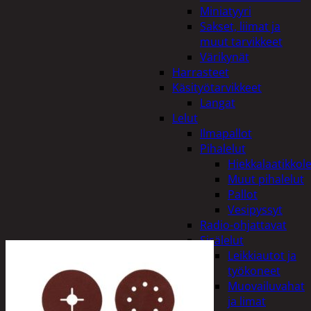
Miniatyyri
Sakset, liimat ja
muut tarvikkeet
Värikynät
Harrasteet
Käsityötarvikkeet
Langat
Lelut
Ilmapallot
Pihalelut
Hiekkalaatikkole
Muut pihalelut
Pallot
Vesipyssyt
Radio-ohjattavat
Sisälelut
Leikkiautot ja
työkoneet
Muovailuvahat
ja limat