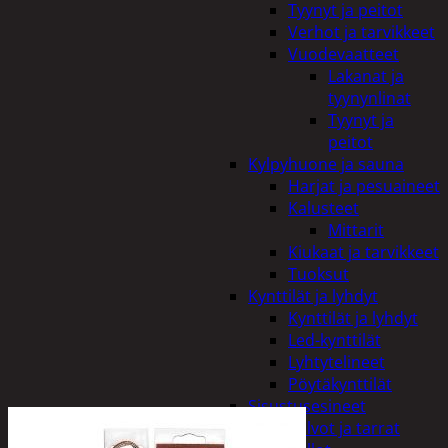
Tyynyt ja peitot
Verhot ja tarvikkeet
Vuodevaatteet
Lakanat ja
tyynynlinat
Tyynyt ja
peitot
Kylpyhuone ja sauna
Harjat ja pesuaineet
Kalusteet
Mittarit
Kiukaat ja tarvikkeet
Tuoksut
Kynttilät ja lyhdyt
Kynttilät ja lyhdyt
Led-kynttilät
Lyhtytelineet
Pöytäkynttilät
Sisustusesineet
Kalvot ja tarrat