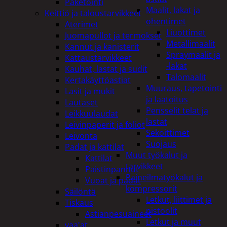
Paketointi
Maalit, lakat ja
Keittiö ja taloustarvikkeet
ohentimet
Aterimet
Liuottimet
Juomapullot ja termokset
Metallimaalit
Kannut ja kanisterit
Spraymaalit ja
Kattaustarvikkeet
-lakat
Kauhat, lastat ja sudit
Talomaalit
Kertakäyttöastiat
Muuraus, tapetointi
Lasit ja mukit
ja laatoitus
Lautaset
Pensselit telat ja
Leikkuulaudat
lastat
Leivinpaperit ja foliot
Sekoittimet
Leivonta
Suojaus
Padat ja kattilat
Muut työkalut ja
Kattilat
tarvikkeet
Paistinpannut
Paineilmatyökalut ja
Vuoat ja padat
kompressorit
Säilöntä
Letkut, liittimet ja
Tiskaus
pistoolit
Astianpesuaineet
Letkut ja muut
vaa'at