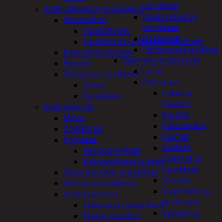
tarvikkeet
Kodin lämmitys ja tuuletus
Maaliruiskut ja
Ilmanvaihto
tarvikkeet
Suodattimet
Naulaimet
Tuulettimet ja Ilmastointilaitteet
Pulttipyssyt ja räikät
Kaasulämmittimet
Rakennusmateriaalit
Patterit
Listat
Tulisijat ja tarvikkeet
Pienrauta
Arinat
Lukot ja
Tarvikkeet
hakaset
Kodintekstiilit
Koukut
Matot
Kalustejalat
Pöytäliinat
Kulmat
Pyyhkeet
Sakkelit,
Keittiöpyyhkeet
pylpyrät ja
Kylpypyyhkeet ja takit
tarvikkeet
Sisustustyynyt ja päälliset
Saranat
Verhot ja tarvikkeet
Vaijerilukot ja
Vuodevaatteet
klemmarit
Lakanat ja tyynynlinat
Vetimet ja
Tyynyt ja peitot