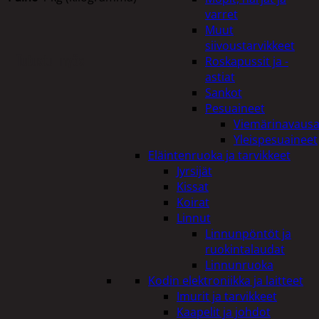
varret
Muut
siivoustarvikkeet
Tutustu myös
Roskapussit ja -
astiat
Sankot
Pesuaineet
Viemärinavausa
Yleispesuaineet
Eläintenruoka ja tarvikkeet
Jyrsijät
Kissat
Koirat
Linnut
Linnunpöntöt ja
ruokintalaudat
Linnunruoka
Kodin elektroniikka ja laitteet
Imurit ja tarvikkeet
Kaapelit ja johdot