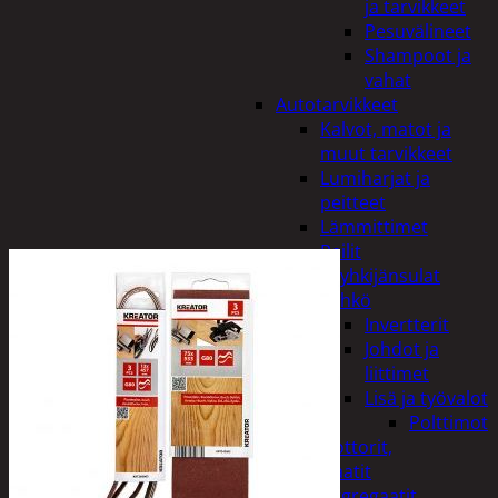
ja tarvikkeet
Pesuvälineet
Shampoot ja
vahat
Autotarvikkeet
Kalvot, matot ja
muut tarvikkeet
Lumiharjat ja
peitteet
Lämmittimet
Peilit
Pyyhkijänsulat
Sähkö
Invertterit
Johdot ja
liittimet
Lisä ja työvalot
Polttimot
Irtomoottorit,
aggregaatit
Aggregaatit