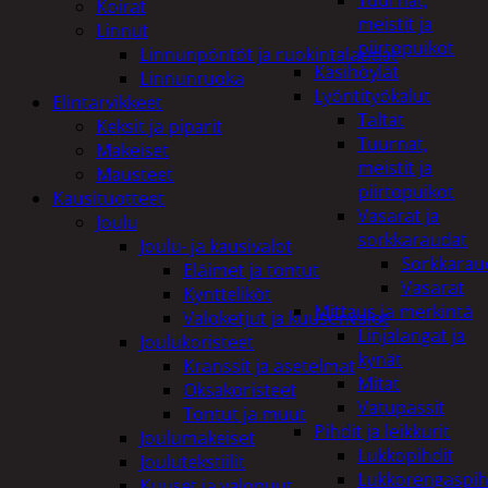
Tuurnat,
Koirat
meistit ja
Linnut
piirtopuikot
Linnunpöntöt ja ruokintalaudat
Käsihöylät
Linnunruoka
Lyöntityökalut
Elintarvikkeet
Taltat
Keksit ja piparit
Tuurnat,
Makeiset
meistit ja
Mausteet
piirtopuikot
Kausituotteet
Vasarat ja
Joulu
sorkkaraudat
Joulu- ja kausivalot
Sorkkarau
Eläimet ja tontut
Vasarat
Kyntteliköt
Mittaus ja merkintä
Valoketjut ja kuusenvalot
Linjalangat ja
Joulukoristeet
kynät
Kranssit ja asetelmat
Mitat
Oksakoristeet
Vatupassit
Tontut ja muut
Pihdit ja leikkurit
Joulumakeiset
Lukkopihdit
Joulutekstiilit
Lukkorengaspih
Kuuset ja valopuut