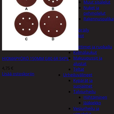
Muut sisälelut
Nuket ja
pehmolelut
Rakennuspalika
Pelit
Polkupyöräily
Lukot
Retkeily
Keittimet ja ruokailu
Kylmälaukut
Makuupussit ja
HIOMAPYÖRÖ 150MM G80 6R 5KPL
alustat
4,75
€
Teltat
Lisää ostoskoriin
Urheiluvälineet
Kypärät ja
suojaimet
Talviurheilu
Hiihtäminen
Jääkiekko
Vesiurheilu ja