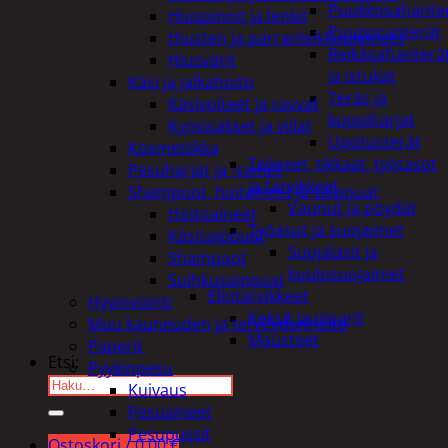
Puukkosahante
Hiuspinnit ja lenkit
Puuporanterät
Hiusten ja parranleikkuukoneet
Reikäsahanterä
Hiusvärit
ja istukat
Käsi ja jalkahoito
Teräs ja
Käsivoiteet ja rasvat
kuppiharjat
Kynsisakset ja viilat
Upotusterät
Kosmetiikka
Telineet, tikkaat, työtasot
Pesuharjat ja -sienet
ja tarvikkeet
Shampoot, hoitaineet ja saippuat
Vaunut ja pöydät
Hoitoaineet
Työasut ja suojaimet
Käsisaippuat
Suojalasit ja
Shampoot
kuulosuojaimet
Suihkusaippuat
Elintarvikkeet
Hyvinvointi
Keksit ja piparit
Muu kauneuden ja terveydenhoito
Mausteet
Paperit
Etsi:
Pyykinpesu
Kuivaus
Pesuaineet
Pesupussit
Ostoskori /
0,00
€