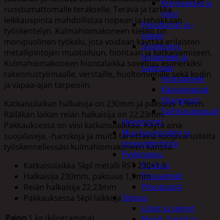
Kynsisakset ja
ruostumattomalle teräkselle. Terävä ja tarkka
viilat
leikkauspinta mahdollistaa nopean ja tehokkaan
Pesuharjat ja -
työskentelyn. Kulmahiomakoneen kiekko on
sienet
monipuolinen työkalu, jota voidaan käyttää erilaisten
Shampoot,
metallipintojen muotoiluun, hiontaan ja katkaisemiseen.
hoitaineet ja
Kulmahiomakoneen hiontalaikka soveltuu esimerkiksi
saippuat
rakennustyömaalle, verstaille, huoltomiehille sekä kodin
Hoitoaineet
ja vapaa-ajan tarpeisiin.
Käsisaippuat
Shampoot
Katkaisulaikan halkaisija on 230mm ja paksuus 1,9mm.
Suihkusaippuat
Rälläkän laikan reiän halkaisija on 22,23mm.
Hyvinvointi
Pakkauksessa on viisi katkaisulaikkaa. Käytä aina
Muu kauneuden ja
suojalaseja, -hanskoja ja muita tarvittavia suojavarusteita
terveydenhoito
työskennellessäsi kulmahiomakoneen kanssa.
Pyykinpesu
Kuivaus
Katkaisulaikka 5kpl metalli RST 230×1.9
Pesuaineet
Halkaisija 230mm, paksuus 1,9mm
Pesupussit
Reiän halkaisija 22,23mm
Siivous
Pakkauksessa 5kpl laikkoja
Liinat ja sienet
Paino
1 kg (kilogramma)
Mopit, harjat ja