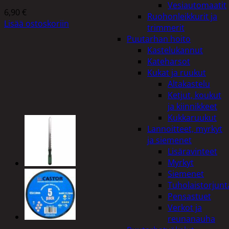
Vesiautomaatit
6,90
€
Ruohonleikkurit ja
Lisää ostoskoriin
trimmerit
Puutarhan hoito
Kastelukannut
Kateharsot
Kukat ja ruukut
Altakastelu
Ketjut, koukut
ja kiinnikkeet
Kukkaruukut
Lannoitteet, myrkyt
ja siemenet
Lisäravinteet
Myrkyt
Siemenet
Tuholaistorjunt
Pensastuet
Verkot ja
reunanauha