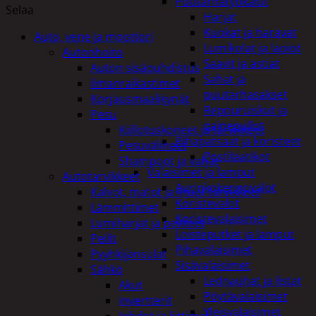
Puutarhatyökalut
Selaa
Harjat
Kuokat ja haravat
Auto, vene ja moottori
Lumikolat ja lapiot
Autonhoito
Saavit ja astiat
Auton sisäpuhdistus
Sahat ja
ilmanraikastimet
puutarhasakset
Korjausmaalikynät
Reppuruiskut ja
Pesu
painepullot
Kiillotuskoneet ja tarvikkeet
Pihapatsaat ja koristeet
Pesuvälineet
Postilaatikot
Shampoot ja vahat
Valaisimet ja lamput
Autotarvikkeet
Aurinkokennovalot
Kalvot, matot ja muut tarvikkeet
Koristevalot
Lämmittimet
Koristevalaisimet
Lumiharjat ja peitteet
Loisteputket ja lamput
Peilit
Pihavalaisimet
Pyyhkijänsulat
Sisävalaisimet
Sähkö
Lednauhat ja listat
Akut
Pöytävalaisimet
invertterit
Yleisvalaisimet
Johdot ja liittimet