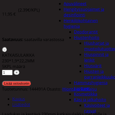
Apuvälineet
Hengityssuojaimet ja
(2.39€/KPL)
11,95
€
desinfiointi
Henkilökohtainen
hygienia
Deodorantit
Hiustenhoito
Saatavuus:
saatavilla varastossa
Hiusharjat ja
muotoilutuotte
Hiuspinnit ja
KATKAISULAIKKA
lenkit
230*1,9*22,2MM
Hiusvärit
5KPL määrä
Hiusten ja
parranleikkuuk
Hammashygienia
Lisää ostoskoriin
tuotteet
Tuotetunnus:
144491A
Osasto:
Hionta ja katkaisu
Kosmetiikka
Kuvaus
Käsi ja jalkahoito
Lisätiedot
Käsivoiteet ja
rasvat
Laadukas ja kestävä 230mm katkaisulaikka metallille ja