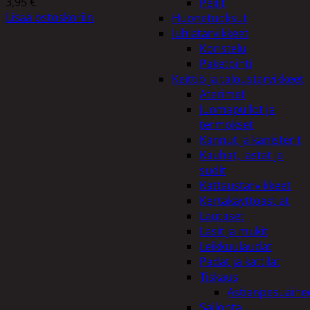
3,95
€
Peilit
Lisää ostoskoriin
Huonetuoksut
Juhlatarvikkeet
Koristelu
Paketointi
Keittiö ja taloustarvikkeet
Aterimet
Juomapullot ja
termokset
Kannut ja kanisterit
Kauhat, lastat ja
sudit
Kattaustarvikkeet
Kertakäyttöastiat
Lautaset
Lasit ja mukit
Leikkuulaudat
Padat ja kattilat
Tiskaus
Astianpesuaine
Säilöntä