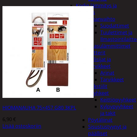
Kodin lämmitys ja
tuuletus
Ilmanvaihto
Suodattimet
Tuulettimet ja
Ilmastointilaitte
Kaasulämmittimet
Patterit
Tulisijat ja
tarvikkeet
Arinat
Tarvikkeet
Kodintekstiilit
Pyyhkeet
Keittiöpyyhkeet
Kylpypyyhkeet
HIOMANAUHA 75×457 G80 3KPL
ja takit
6,90
€
Pöytäliinat
Lisää ostoskoriin
Sisustustyynyt ja
päälliset