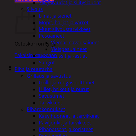
Silitysraudat ja silityslaudat
Ostoskori
Siivous
Liinat ja sienet
Mopit, harjat ja varret
Muut siivoustarvikkeet
Pesuaineet
Viemärinavausaineet
Ostoskori on tyhjä.
Yleispesuaineet
Takaisin kauppaan
Roskapussit ja -astiat
Sangot
Piha ja puutarha
Grillaus ja savustus
Grillit ja rengaspolttimet
Hiilet, briketit ja purut
Savustimet
Tarvikkeet
Piharakennukset
Kasvihuoneet ja tarvikkeet
Paviljonkit ja tarvikkeet
Pihapatsaat ja koristeet
Postilaatikot