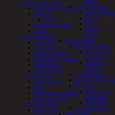
kahvat
Kylpyhuone ja sauna
Ruuvit ja mutterit
Harjat ja pesuaineet
Kiinnitysankkuri
Kalusteet
Mutterit
Mittarit
Pultit
Kiukaat ja tarvikkeet
Ruuvit ja
Tuoksut
naulat
Kynttilät ja lyhdyt
Sähkötarvikkeet
Led-kynttilät
Asennustarvikkeet
Lyhtytelineet
Nippusiteet ja
Muotit ja tarvikkeet
kiinnikkeet
Öljykynttilät ja ulkotulet
Sulakkeet ja
Pöytäkynttilät
liittimet
Tuoksukynttilät
Asennuskaapelit
Sisustusesineet
Aurinkopaneelitarvik
Kalvot ja tarrat
Jatkojohdot
Kellot
Jatkojohdot ja
Koriste-esineet ja kasvit
ajastinkellot
Taulut ja kehykset
Pistotulpat
Toimistotarvikkeet
Pisto ja -jakorasiat
Kynät ja kumit
Sähkötyökalut