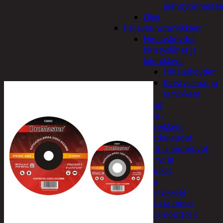
jäähdytinnestee
Öljyt
Perävaunutarvikkeet
Hinausköydet,
kiristysliinat ja
kiinnikkeet
Hinausköydet
Kiristysliinat ja
tarvikkeet
Valot
Rengas ja -
vannetarvikkeet
Sähköpotkulaudat,
skootterit ja ajoneuvot
Tukkikärryt ja
juontopulkat
Veneet ja
veneilytarvikkeet
Airot ja melat
Perämoottorit