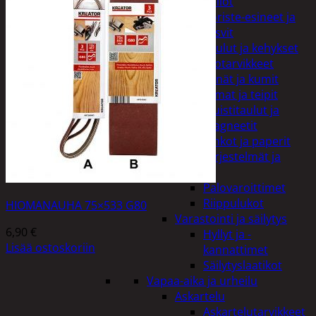
Kellot
Koriste-esineet ja
kasvit
Taulut ja kehykset
Toimistotarvikkeet
Kynät ja kumit
Liimat ja teipit
Muistitaulut ja
magneetit
Vihkot ja paperit
Turvajärjestelmät ja
lukitus
Palovaroittimet
Riippulukot
HIOMANAUHA 75×533 G80
Varastointi ja säilytys
6,90
€
Hyllyt ja -
Lisää ostoskoriin
kannattimet
Säilytyslaatikot
Vapaa-aika ja urheilu
Askartelu
Askartelutarvikkeet