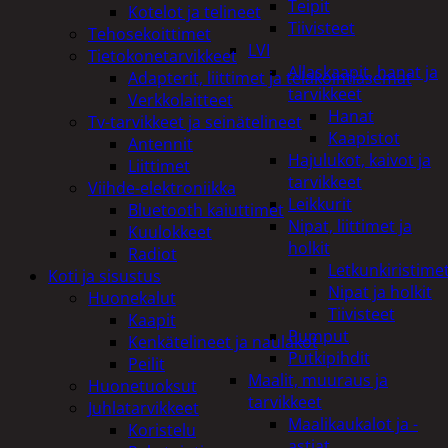
Teipit
Kotelot ja telineet
Tiivisteet
Tehosekoittimet
LVI
Tietokonetarvikkeet
Allaskaapit, hanat ja
Adapterit, liittimet ja telakointiasemat
tarvikkeet
Verkkolaitteet
Hanat
Tv-tarvikkeet ja seinätelineet
Kaapistot
Antennit
Hajulukot, kaivot ja
Liittimet
tarvikkeet
Viihde-elektroniikka
Leikkurit
Bluetooth kaiuttimet
Nipat, liittimet ja
Kuulokkeet
holkit
Radiot
Letkunkiristime
Koti ja sisustus
Nipat ja holkit
Huonekalut
Tiivisteet
Kaapit
Pumput
Kenkätelineet ja naulakot
Putkipihdit
Peilit
Maalit, muuraus ja
Huonetuoksut
tarvikkeet
Juhlatarvikkeet
Maalikaukalot ja -
Koristelu
astiat