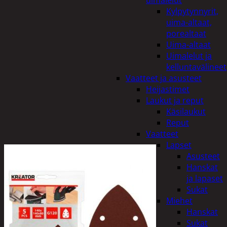
uimalelut
Kylpytynnyrit,
uima-altaat,
porealtaat
Uima-altaat
Uimalelut ja
kelluntavälineet
Vaatteet ja asusteet
Heijastimet
Laukut ja reput
Käsilaukut
Reput
Vaatteet
Lapset
Asusteet
Hanskat
ja lapaset
Sukat
Miehet
Hanskat
Sukat