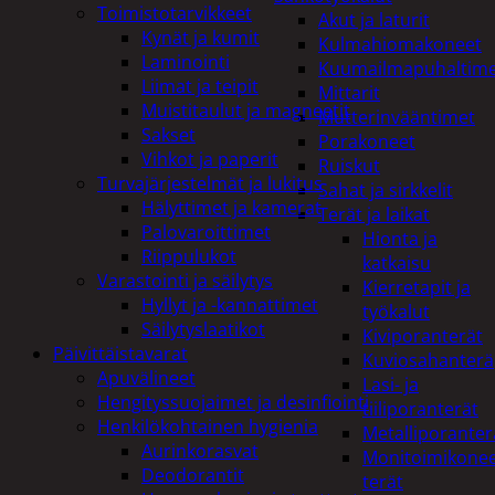
Toimistotarvikkeet
Akut ja laturit
Kynät ja kumit
Kulmahiomakoneet
Laminointi
Kuumailmapuhaltim
Liimat ja teipit
Mittarit
Muistitaulut ja magneetit
Mutterinvääntimet
Sakset
Porakoneet
Vihkot ja paperit
Ruiskut
Turvajärjestelmät ja lukitus
Sahat ja sirkkelit
Hälyttimet ja kamerat
Terät ja laikat
Palovaroittimet
Hionta ja
Riippulukot
katkaisu
Varastointi ja säilytys
Kierretapit ja
Hyllyt ja -kannattimet
työkalut
Säilytyslaatikot
Kiviporanterät
Päivittäistavarat
Kuviosahanterä
Apuvälineet
Lasi- ja
Hengityssuojaimet ja desinfiointi
tiiliporanterät
Henkilökohtainen hygienia
Metalliporanter
Aurinkorasvat
Monitoimikone
Deodorantit
terät