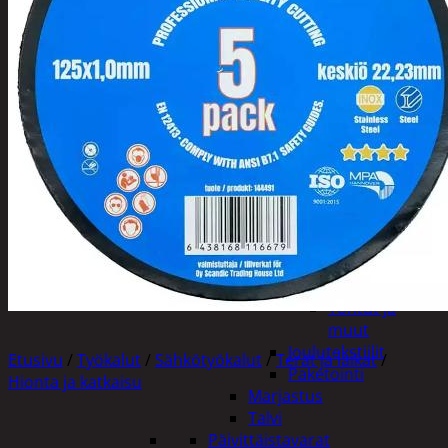
Tuotevalikoima
Poistotuotteet
Kausituotteet
Joulu
Joulu- ja kausivalot
Eläimet ja
tontut
Kyntteliköt
Valoketjut ja
kuusenvalot
Joulukoristeet
Kranssit ja
asetelmat
Tontut ja
muut
Joulutekstiilit
Etusivu
/
Työkalut
/
Sähkötyökalut
/
Terät ja laikat
/
Paketointi
Hionta ja katkaisu
Marjastus
Talvi
Päivittäistavarat