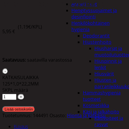
KATKAISULAIKKA 125*1,0*22,2MM 5KPL
Apuvälineet
Hengityssuojaimet ja
desinfiointi
Henkilökohtainen
(1.19€/KPL)
hygienia
5,95
€
Deodorantit
Hiustenhoito
Hiusharjat ja
muotoilutuotte
Saatavuus:
saatavilla varastossa
Hiuspinnit ja
lenkit
Hiusvärit
KATKAISULAIKKA
Hiusten ja
125*1,0*22,2MM
parranleikkuuk
5KPL määrä
Hammashygienia
tuotteet
Kosmetiikka
Lisää ostoskoriin
Käsi ja jalkahoito
Tuotetunnus:
144491
Osasto:
Hionta ja katkaisu
Käsivoiteet ja
rasvat
Kuvaus