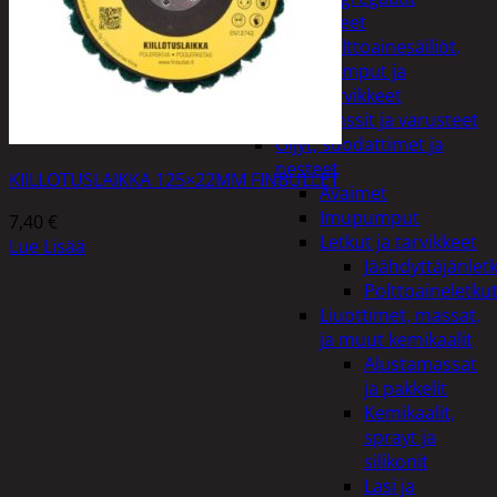
Lisälaitteet
Polttoainesäiliöt,
pumput ja
tarvikkeet
Vinssit ja varusteet
Öljyt, suodattimet ja
nesteet
KIILLOTUSLAIKKA 125×22MM FINBULLET
Avaimet
Imupumput
7,40
€
Letkut ja tarvikkeet
Lue Lisää
Jäähdyttäjänlet
Polttoaineletku
Liuottimet, massat,
ja muut kemikaalit
Alustamassat
ja pakkelit
Kemikaalit,
sprayt ja
silikonit
Lasi ja