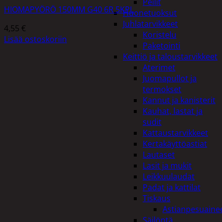
Peilit
HIOMAPYÖRÖ 150MM G40 6R 5KPL
Huonetuoksut
Juhlatarvikkeet
4,55
€
Koristelu
Lisää ostoskoriin
Paketointi
Keittiö ja taloustarvikkeet
Aterimet
Juomapullot ja
termokset
Kannut ja kanisterit
Kauhat, lastat ja
sudit
Kattaustarvikkeet
Kertakäyttöastiat
Lautaset
Lasit ja mukit
Leikkuulaudat
Padat ja kattilat
Tiskaus
Astianpesuaine
Säilöntä