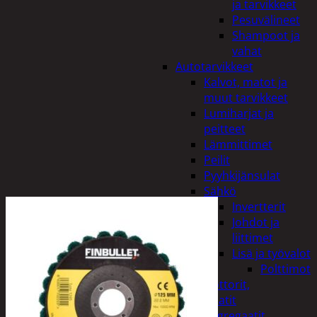
ja tarvikkeet
Pesuvälineet
Shampoot ja
vahat
Autotarvikkeet
Kalvot, matot ja
muut tarvikkeet
Lumiharjat ja
peitteet
Lämmittimet
Peilit
Pyyhkijänsulat
Sähkö
Invertterit
Johdot ja
liittimet
Lisä ja työvalot
Polttimot
Irtomoottorit,
aggregaatit
Aggregaatit