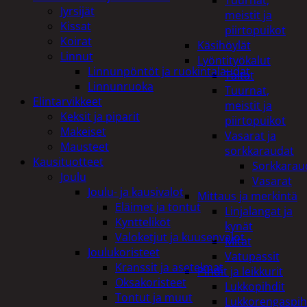
Tuurnat,
Jyrsijät
meistit ja
Kissat
piirtopuikot
Koirat
Käsihöylät
Linnut
Lyöntityökalut
Linnunpöntöt ja ruokintalaudat
Taltat
Linnunruoka
Tuurnat,
Elintarvikkeet
meistit ja
Keksit ja piparit
piirtopuikot
Makeiset
Vasarat ja
Mausteet
sorkkaraudat
Kausituotteet
Sorkkarau
Joulu
Vasarat
Joulu- ja kausivalot
Mittaus ja merkintä
Eläimet ja tontut
Linjalangat ja
Kyntteliköt
kynät
Valoketjut ja kuusenvalot
Mitat
Joulukoristeet
Vatupassit
Kranssit ja asetelmat
Pihdit ja leikkurit
Oksakoristeet
Lukkopihdit
Tontut ja muut
Lukkorengaspih