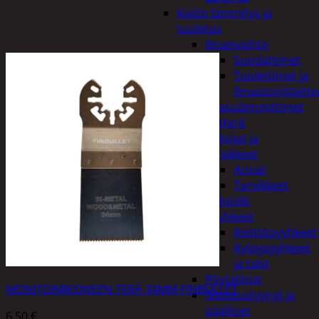
Kodin lämmitys ja
tuuletus
Ilmanvaihto
Suodattimet
Tuulettimet ja
Ilmastointilaitte
Kaasulämmittimet
Patterit
Tulisijat ja
tarvikkeet
Arinat
Tarvikkeet
Kodintekstiilit
Pyyhkeet
Keittiöpyyhkeet
Kylpypyyhkeet
ja takit
Pöytäliinat
MONITOIMIKONEEN TERÄ 34MM FINBULLET
Sisustustyynyt ja
päälliset
6,50
€