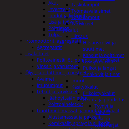
Akut
Taskulamput
invertterit
Työmaavalaisimet
Johdot ja liittimet
Taskulamput
Lisä ja työvalot
Tarvikkeet
Polttimot
Työkalut
Tulpat
Hitsaus
Irtomoottorit, aggregaatit
Hitsauskolvit ja
Aggregaatit
suuttimet
Lisälaitteet
Kaasut ja polttimet
Polttoainesäiliöt, pumput ja tarvikkeet
Lasit ja maskit
Vinssit ja varusteet
Puikot ja langat
Öljyt, suodattimet ja nesteet
Tinakolvit ja tinat
Avaimet
Imurit
Imupumput
Käsityökalut
Letkut ja tarvikkeet
Erikoistyökalut
Jäähdyttäjänletkut
Hionta ja puhdistus
Polttoaineletkut
Tyynyt ja
Liuottimet, massat, ja muut kemikaalit
paperit
Alustamassat ja pakkelit
Viilat ja
Kemikaalit, sprayt ja silikonit
teräsharjat