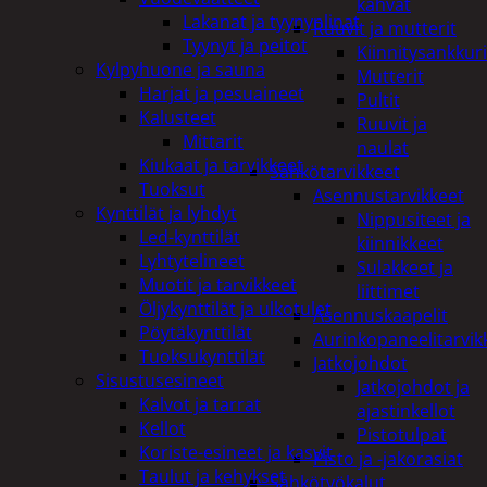
kahvat
Lakanat ja tyynynlinat
Ruuvit ja mutterit
Tyynyt ja peitot
Kiinnitysankkuri
Kylpyhuone ja sauna
Mutterit
Harjat ja pesuaineet
Pultit
Kalusteet
Ruuvit ja
Mittarit
naulat
Kiukaat ja tarvikkeet
Sähkötarvikkeet
Tuoksut
Asennustarvikkeet
Kynttilät ja lyhdyt
Nippusiteet ja
Led-kynttilät
kiinnikkeet
Lyhtytelineet
Sulakkeet ja
Muotit ja tarvikkeet
liittimet
Öljykynttilät ja ulkotulet
Asennuskaapelit
Pöytäkynttilät
Aurinkopaneelitarvik
Tuoksukynttilät
Jatkojohdot
Sisustusesineet
Jatkojohdot ja
Kalvot ja tarrat
ajastinkellot
Kellot
Pistotulpat
Koriste-esineet ja kasvit
Pisto ja -jakorasiat
Taulut ja kehykset
Sähkötyökalut