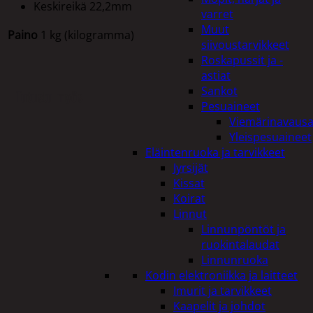
Keskireikä 22,2mm
varret
Muut
Paino
1 kg (kilogramma)
siivoustarvikkeet
Roskapussit ja -
astiat
Sankot
Tutustu myös
Pesuaineet
Viemärinavausa
Yleispesuaineet
Eläintenruoka ja tarvikkeet
Jyrsijät
Kissat
Koirat
Linnut
Linnunpöntöt ja
ruokintalaudat
Linnunruoka
Kodin elektroniikka ja laitteet
Imurit ja tarvikkeet
Kaapelit ja johdot