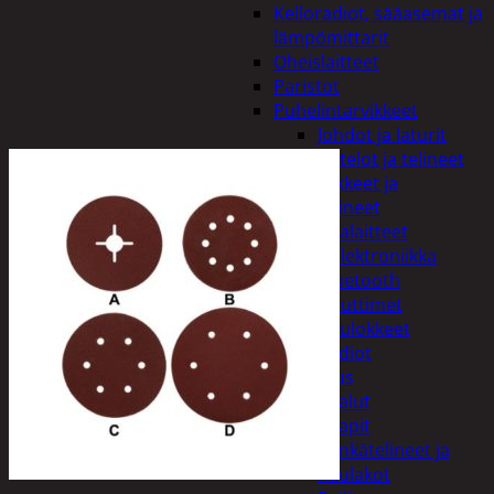
Kelloradiot, sääasemat ja
lämpömittarit
Oheislaitteet
Paristot
Puhelintarvikkeet
Johdot ja laturit
Kotelot ja telineet
Tv-tarvikkeet ja
seinätelineet
Varavirtalaitteet
Viihde-elektroniikka
Bluetooth
kaiuttimet
Kuulokkeet
Radiot
Koti ja sisustus
Huonekalut
Kaapit
Kenkätelineet ja
naulakot