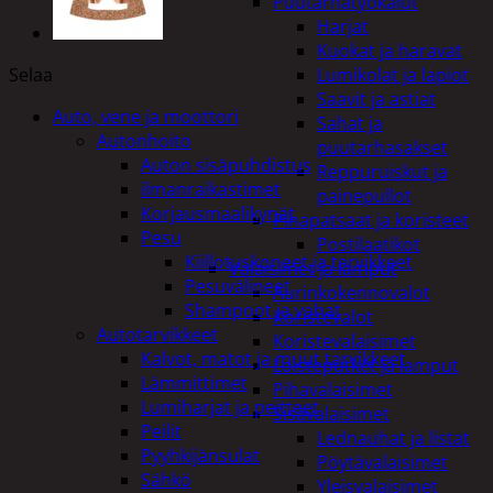
Puutarhatyökalut
Harjat
Kuokat ja haravat
Selaa
Lumikolat ja lapiot
Saavit ja astiat
Auto, vene ja moottori
Sahat ja
Autonhoito
puutarhasakset
Auton sisäpuhdistus
Reppuruiskut ja
ilmanraikastimet
painepullot
Korjausmaalikynät
Pihapatsaat ja koristeet
Pesu
Postilaatikot
Kiillotuskoneet ja tarvikkeet
Valaisimet ja lamput
Pesuvälineet
Aurinkokennovalot
Shampoot ja vahat
Koristevalot
Autotarvikkeet
Koristevalaisimet
Kalvot, matot ja muut tarvikkeet
Loisteputket ja lamput
Lämmittimet
Pihavalaisimet
Lumiharjat ja peitteet
Sisävalaisimet
Peilit
Lednauhat ja listat
Pyyhkijänsulat
Pöytävalaisimet
Sähkö
Yleisvalaisimet