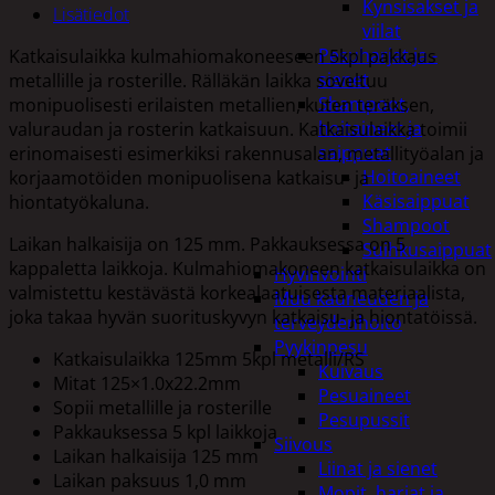
Kynsisakset ja
Lisätiedot
viilat
Pesuharjat ja -
Katkaisulaikka kulmahiomakoneeseen 5kpl pakkaus
sienet
metallille ja rosterille. Rälläkän laikka soveltuu
Shampoot,
monipuolisesti erilaisten metallien, kuten teräksen,
hoitaineet ja
valuraudan ja rosterin katkaisuun. Katkaisulaikka toimii
saippuat
erinomaisesti esimerkiksi rakennusalan, metallityöalan ja
Hoitoaineet
korjaamotöiden monipuolisena katkaisu- ja
Käsisaippuat
hiontatyökaluna.
Shampoot
Laikan halkaisija on 125 mm. Pakkauksessa on 5
Suihkusaippuat
kappaletta laikkoja. Kulmahiomakoneen katkaisulaikka on
Hyvinvointi
valmistettu kestävästä korkealaatuisesta materiaalista,
Muu kauneuden ja
joka takaa hyvän suorituskyvyn katkaisu- ja hiontatöissä.
terveydenhoito
Pyykinpesu
Katkaisulaikka 125mm 5kpl metalli/RS
Kuivaus
Mitat 125×1.0x22.2mm
Pesuaineet
Sopii metallille ja rosterille
Pesupussit
Pakkauksessa 5 kpl laikkoja
Siivous
Laikan halkaisija 125 mm
Liinat ja sienet
Laikan paksuus 1,0 mm
Mopit, harjat ja