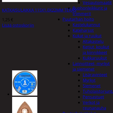
Vesiautomaatit
Ruohonleikkurit ja
KATKAISULAIKKA 115X1.0X22MM TERÄS
trimmerit
Puutarhan hoito
1,25
€
Kastelukannut
Lisää ostoskoriin
Kateharsot
Kukat ja ruukut
Altakastelu
Ketjut, koukut
ja kiinnikkeet
Kukkaruukut
Lannoitteet, myrkyt
ja siemenet
Lisäravinteet
Myrkyt
Siemenet
Tuholaistorjunt
Pensastuet
Verkot ja
reunanauha