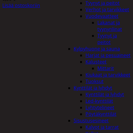
Tyynyt ja peitot
Lisää ostoskoriin
Verhot ja tarvikkeet
Vuodevaatteet
Lakanat ja
tyynynlinat
Tyynyt ja
peitot
Kylpyhuone ja sauna
Harjat ja pesuaineet
Kalusteet
Mittarit
Kiukaat ja tarvikkeet
Tuoksut
Kynttilät ja lyhdyt
Kynttilät ja lyhdyt
Led-kynttilät
Lyhtytelineet
Pöytäkynttilät
Sisustusesineet
Kalvot ja tarrat