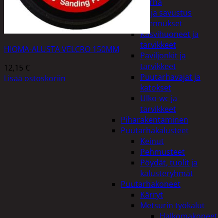
Piha ja puutarha
Grillaus ja savustus
Piharakennukset
Kasvihuoneet ja
tarvikkeet
HIOMA-ALUSTA VELCRO 150MM
Paviljonkit ja
tarvikkeet
12,15
€
Puutarhavajat ja
Lisää ostoskoriin
katokset
Ulko-wc ja
tarvikkeet
Piharakentaminen
Puutarhakalusteet
Keinut
Pehmusteet
Pöydät, tuolit ja
kalusteryhmät
Puutarhakoneet
Kärryt
Metsurin työkalut
Halkomakoneet