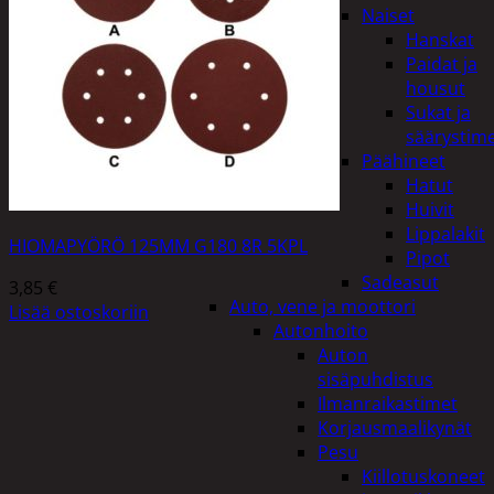
Naiset
Hanskat
Paidat ja
housut
Sukat ja
säärystim
Päähineet
Hatut
Huivit
Lippalakit
HIOMAPYÖRÖ 125MM G180 8R 5KPL
Pipot
Sadeasut
3,85
€
Auto, vene ja moottori
Lisää ostoskoriin
Autonhoito
Auton
sisäpuhdistus
Ilmanraikastimet
Korjausmaalikynät
Pesu
Kiillotuskoneet