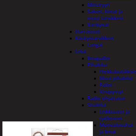
Miniatyyri
Sakset, liimat ja
muut tarvikkeet
Värikynät
Harrasteet
Käsityötarvikkeet
Langat
Lelut
Ilmapallot
Pihalelut
Hiekkalaatikkole
Muut pihalelut
Pallot
Vesipyssyt
Radio-ohjattavat
Sisälelut
Leikkiautot ja
työkoneet
Muovailuvahat
ja limat