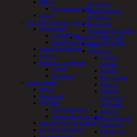
Tiskaus
tarvikkeet
Astianpesuaineet
Maaliruiskut ja
vaa'at
tarvikkeet
Kodin lämmitys ja tuuletus
Naulaimet
Ilmanvaihto
Pulttipyssyt ja räikät
Suodattimet
Rakennusmateriaalit
Tuulettimet ja Ilmastointilaitteet
Listat
Kaasulämmittimet
Pienrauta
Patterit
Lukot ja
Tulisijat ja tarvikkeet
hakaset
Arinat
Koukut
Tarvikkeet
Kalustejalat
Kodintekstiilit
Kulmat
Matot
Sakkelit,
Pöytäliinat
pylpyrät ja
Pyyhkeet
tarvikkeet
Keittiöpyyhkeet
Saranat
Kylpypyyhkeet ja takit
Vaijerilukot ja
Sisustustyynyt ja päälliset
klemmarit
Verhot ja tarvikkeet
Vetimet ja
Vuodevaatteet