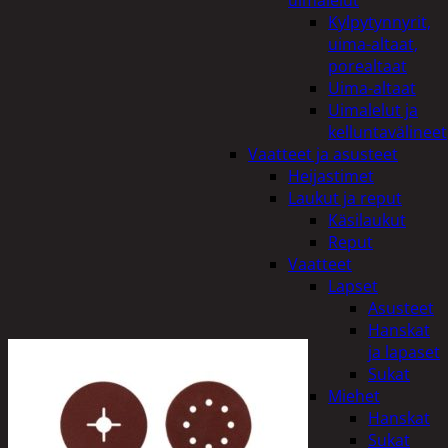
uimalelut
Kylpytynnyrit,
uima-altaat,
porealtaat
Uima-altaat
Uimalelut ja
kelluntavälineet
Vaatteet ja asusteet
Heijastimet
Laukut ja reput
Käsilaukut
Reput
Vaatteet
Lapset
Asusteet
Hanskat
ja lapaset
Sukat
Miehet
Hanskat
Sukat