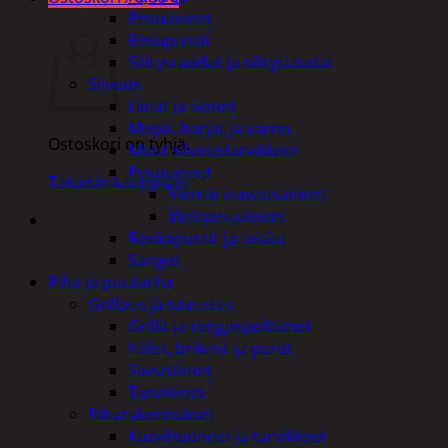
Pesuaineet
Ostoskori
Pesupussit
Silitysraudat ja silityslaudat
Siivous
Liinat ja sienet
Mopit, harjat ja varret
Ostoskori on tyhjä.
Muut siivoustarvikkeet
Pesuaineet
Takaisin kauppaan
Viemärinavausaineet
Yleispesuaineet
Roskapussit ja -astiat
Sangot
Piha ja puutarha
Grillaus ja savustus
Grillit ja rengaspolttimet
Hiilet, briketit ja purut
Savustimet
Tarvikkeet
Piharakennukset
Kasvihuoneet ja tarvikkeet