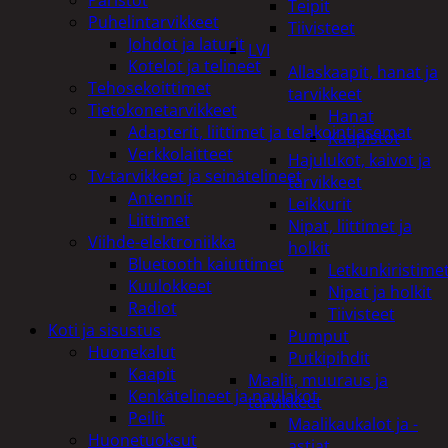
Teipit
Puhelintarvikkeet
Tiivisteet
Johdot ja laturit
LVI
Kotelot ja telineet
Allaskaapit, hanat ja
Tehosekoittimet
tarvikkeet
Tietokonetarvikkeet
Hanat
Adapterit, liittimet ja telakointiasemat
Kaapistot
Verkkolaitteet
Hajulukot, kaivot ja
Tv-tarvikkeet ja seinätelineet
tarvikkeet
Antennit
Leikkurit
Liittimet
Nipat, liittimet ja
Viihde-elektroniikka
holkit
Bluetooth kaiuttimet
Letkunkiristime
Kuulokkeet
Nipat ja holkit
Radiot
Tiivisteet
Koti ja sisustus
Pumput
Huonekalut
Putkipihdit
Kaapit
Maalit, muuraus ja
Kenkätelineet ja naulakot
tarvikkeet
Peilit
Maalikaukalot ja -
Huonetuoksut
astiat