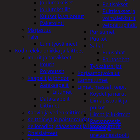
Joulumakeiset
Peltisakset
Joulutekstiilit
Pulttisakset ja
Kuuset ja valopuut
voimaleikkurit
Paketointi
vetoniittipihdit
Marjastus
Puristimet
Talvi
Puukot
Lumityövälineet
Sahat
Kodin elektroniikka ja laitteet
Puusahat
Imurit ja tarvikkeet
Rautasahat
Imurit
Työkalusarjat
Pölypussit
Korjaamotyökalut
Kaapelit ja johdot
Lämmittimet
Äänikaapelit
Liimat, massat, teipit
Liittimet
Köydet ja narut
Datakaapelit
Liimapistoolit ja
Liittimet
puikot
Kahvin ja vedenkeittimet
Liimat ja lukitteet
Keittolevyt ja paistoraudat
Rasvaprässit,
Kelloradiot, sääasemat ja lämpömittarit
massa ja
Oheislaitteet
uretaanipistoolit
Paristot