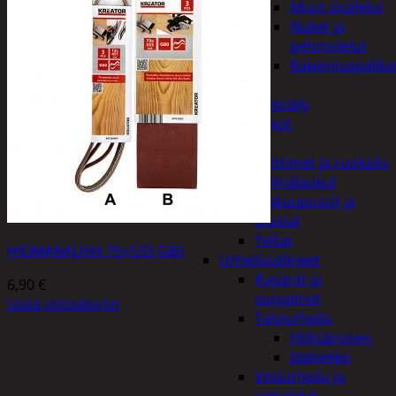
Muut sisälelut
Nuket ja
pehmolelut
Rakennuspalika
Pelit
Polkupyöräily
Lukot
Retkeily
Keittimet ja ruokailu
Kylmälaukut
Makuupussit ja
alustat
Teltat
HIOMANAUHA 75×533 G80
Urheiluvälineet
Kypärät ja
6,90
€
suojaimet
Lisää ostoskoriin
Talviurheilu
Hiihtäminen
Jääkiekko
Vesiurheilu ja