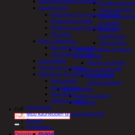
Hammashygienia tuotteet
Puukkosahante
Hiustenhoito
Puuporanterät
Hiusharjat ja muotoilutuotteet
Reikäsahanterä
Hiuspinnit ja lenkit
ja istukat
Hiusten ja parranleikkuukoneet
Teräs ja
Hiusvärit
kuppiharjat
Käsi ja jalkahoito
Upotusterät
Käsivoiteet ja rasvat
Telineet, tikkaat, työtasot
Kynsisakset ja viilat
ja tarvikkeet
Kosmetiikka
Vaunut ja pöydät
Pesuharjat ja -sienet
Työasut ja suojaimet
Shampoot, hoitaineet ja saippuat
Suojalasit ja
Hoitoaineet
kuulosuojaimet
Käsisaippuat
Elintarvikkeet
Shampoot
Keksit ja piparit
Suihkusaippuat
Mausteet
Hyvinvointi
Etsi:
Muu kauneuden ja terveydenhoito
Paperit
Pyykinpesu
Kuivaus
Ostoskori /
0,00
€