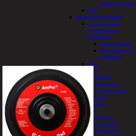
jäähdytinnestee
Öljyt
Perävaunutarvikkeet
Hinausköydet,
kiristysliinat ja
kiinnikkeet
Hinausköydet
Kiristysliinat ja
tarvikkeet
Valot
Rengas ja -
vannetarvikkeet
Sähköpotkulaudat,
skootterit ja ajoneuvot
Tukkikärryt ja
juontopulkat
Veneet ja
veneilytarvikkeet
Airot ja melat
Perämoottorit