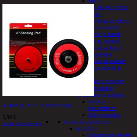
Kellot
Koriste-esineet ja
kasvit
Taulut ja kehykset
Toimistotarvikkeet
Kynät ja kumit
Liimat ja teipit
Muistitaulut ja
magneetit
Vihkot ja paperit
Turvajärjestelmät ja
lukitus
Palovaroittimet
Riippulukot
Varastointi ja säilytys
Hyllyt ja -
HIOMA-ALUSTA TEIPPI 150MM
kannattimet
Säilytyslaatikot
9,80
€
Vapaa-aika ja urheilu
Lisää ostoskoriin
Askartelu
Askartelutarvikkeet