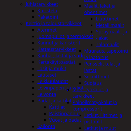
Juhlatarvikkeet
Maalit, lakat ja
Koristelu
ohentimet
Paketointi
Liuottimet
Keittiö ja taloustarvikkeet
Metallimaalit
Aterimet
Spraymaalit ja
Juomapullot ja termokset
-lakat
Kannut ja kanisterit
Talomaalit
Kattaustarvikkeet
Muuraus, tapetointi
Kauhat, lastat ja sudit
ja laatoitus
Kertakäyttöastiat
Pensselit telat ja
Lasit ja mukit
lastat
Lautaset
Sekoittimet
Leikkuulaudat
Suojaus
Leivinpaperit ja foliot
Muut työkalut ja
Leivonta
tarvikkeet
Padat ja kattilat
Paineilmatyökalut ja
Kattilat
kompressorit
Paistinpannut
Letkut, liittimet ja
Vuoat ja padat
pistoolit
Säilöntä
Letkut ja muut