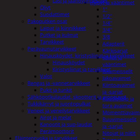
Lasi ja jäähdytinnesteet
Hylsyt ja vääntimet
Öljyt
1"
Suodattimet
1/2"
Pakoputken osat
1/4"
Laipat ja kiinnikkeet
3/4"
Putket ja kulmat
3/8
Tarvikkeet
Adapterit
Perävaunutarvikkeet
Kärkisarjat
Hinausköydet, kiristysliinat ja kiinnikkeet
Räikät ja
Hinausköydet
vääntimet
Kiristysliinat ja tarvikkeet
Iskumeisselit
Valot
Jakoavaimet
Rengas ja -vannetarvikkeet
Kiintoavaimet
Pukit ja tunkit
ja -sarjat
Sähköpotkulaudat, skootterit ja ajoneuvot
Kuusiokolo ja
Tukkikärryt ja juontopulkat
torx-avaimet
Veneet ja veneilytarvikkeet
Momenttiavaim
Airot ja melat
Ruuvimeisselit
Kanootit ja sup-laudat
ja -sarjat
Perämoottorit
Nitojat ja niitit
Eläintenruoka ja tarvikkeet