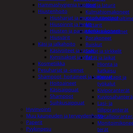
Hammashygienia tuotteet
Akut ja laturit
Hiustenhoito
Kulmahiomakoneet
Hiusharjat ja muotoilutuotteet
Kuumailmapuhaltim
Hiuspinnit ja lenkit
Mittarit
Hiusten ja parranleikkuukoneet
Mutterinvääntimet
Hiusvärit
Porakoneet
Käsi ja jalkahoito
Ruiskut
Käsivoiteet ja rasvat
Sahat ja sirkkelit
Kynsisakset ja viilat
Terät ja laikat
Kosmetiikka
Hionta ja
Pesuharjat ja -sienet
katkaisu
Shampoot, hoitaineet ja saippuat
Kierretapit ja
Hoitoaineet
työkalut
Käsisaippuat
Kiviporanterät
Shampoot
Kuviosahanterä
Suihkusaippuat
Lasi- ja
Hyvinvointi
tiiliporanterät
Muu kauneuden ja terveydenhoito
Metalliporanter
Paperit
Monitoimikone
Pyykinpesu
terät