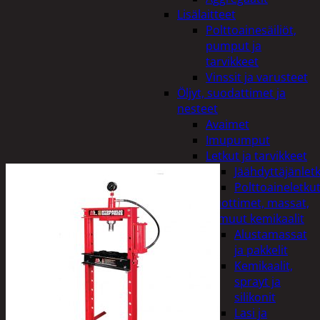
Lisälaitteet
Polttoainesäiliöt,
pumput ja
tarvikkeet
Vinssit ja varusteet
Öljyt, suodattimet ja
nesteet
Avaimet
Imupumput
Letkut ja tarvikkeet
Jäähdyttäjänlet
Polttoaineletku
Liuottimet, massat,
ja muut kemikaalit
Alustamassat
ja pakkelit
Kemikaalit,
sprayt ja
silikonit
Lasi ja