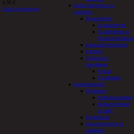
6,90
€
Kodin lämmitys ja
Lisää ostoskoriin
tuuletus
Ilmanvaihto
Suodattimet
Tuulettimet ja
Ilmastointilaitte
Kaasulämmittimet
Patterit
Tulisijat ja
tarvikkeet
Arinat
Tarvikkeet
Kodintekstiilit
Pyyhkeet
Keittiöpyyhkeet
Kylpypyyhkeet
ja takit
Pöytäliinat
Sisustustyynyt ja
päälliset