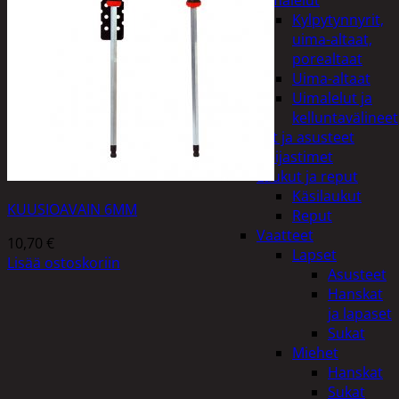
uimalelut
Kylpytynnyrit,
uima-altaat,
porealtaat
Uima-altaat
Uimalelut ja
kelluntavälineet
Vaatteet ja asusteet
Heijastimet
Laukut ja reput
Käsilaukut
KUUSIOAVAIN 6MM
Reput
Vaatteet
10,70
€
Lapset
Lisää ostoskoriin
Asusteet
Hanskat
ja lapaset
Sukat
Miehet
Hanskat
Sukat