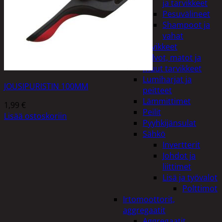
ja tarvikkeet
Pesuvälineet
Shampoot ja
vahat
Autotarvikkeet
Kalvot, matot ja
muut tarvikkeet
Lumiharjat ja
JOUSIPURISTIN 100MM
peitteet
Lämmittimet
1,99
€
Peilit
Lisää ostoskoriin
Pyyhkijänsulat
Sähkö
Invertterit
Johdot ja
liittimet
Lisä ja työvalot
Polttimot
Irtomoottorit,
aggregaatit
Aggregaatit