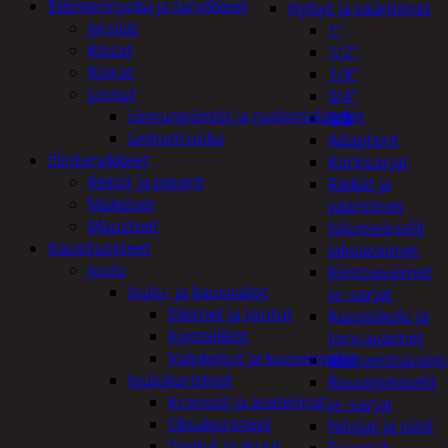
Eläintenruoka ja tarvikkeet
Hylsyt ja vääntimet
Jyrsijät
1"
Kissat
1/2"
Koirat
1/4"
Linnut
3/4"
Linnunpöntöt ja ruokintalaudat
3/8
Linnunruoka
Adapterit
Elintarvikkeet
Kärkisarjat
Keksit ja piparit
Räikät ja
Makeiset
vääntimet
Mausteet
Iskumeisselit
Kausituotteet
Jakoavaimet
Joulu
Kiintoavaimet
Joulu- ja kausivalot
ja -sarjat
Eläimet ja tontut
Kuusiokolo ja
Kyntteliköt
torx-avaimet
Valoketjut ja kuusenvalot
Momenttiavaim
Joulukoristeet
Ruuvimeisselit
Kranssit ja asetelmat
ja -sarjat
Oksakoristeet
Nitojat ja niitit
Tontut ja muut