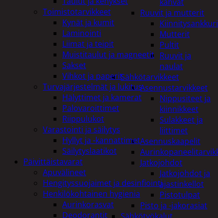
Taulut ja kehykset
kahvat
Toimistotarvikkeet
Ruuvit ja mutterit
Kynät ja kumit
Kiinnitysankkuri
Laminointi
Mutterit
Liimat ja teipit
Pultit
Muistitaulut ja magneetit
Ruuvit ja
Sakset
naulat
Vihkot ja paperit
Sähkötarvikkeet
Turvajärjestelmät ja lukitus
Asennustarvikkeet
Hälyttimet ja kamerat
Nippusiteet ja
Palovaroittimet
kiinnikkeet
Riippulukot
Sulakkeet ja
Varastointi ja säilytys
liittimet
Hyllyt ja -kannattimet
Asennuskaapelit
Säilytyslaatikot
Aurinkopaneelitarvik
Päivittäistavarat
Jatkojohdot
Apuvälineet
Jatkojohdot ja
Hengityssuojaimet ja desinfiointi
ajastinkellot
Henkilökohtainen hygienia
Pistotulpat
Aurinkorasvat
Pisto ja -jakorasiat
Deodorantit
Sähkötyökalut