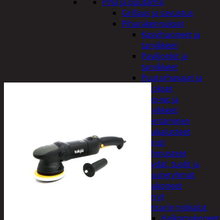
Piha ja puutarha
Grillaus ja savustus
Piharakennukset
Kasvihuoneet ja
tarvikkeet
Paviljonkit ja
tarvikkeet
Puutarhavajat ja
katokset
Ulko-wc ja
tarvikkeet
Piharakentaminen
Puutarhakalusteet
Keinut
Pehmusteet
Pöydät, tuolit ja
kalusteryhmät
Puutarhakoneet
Kärryt
Metsurin työkalut
Halkomakoneet