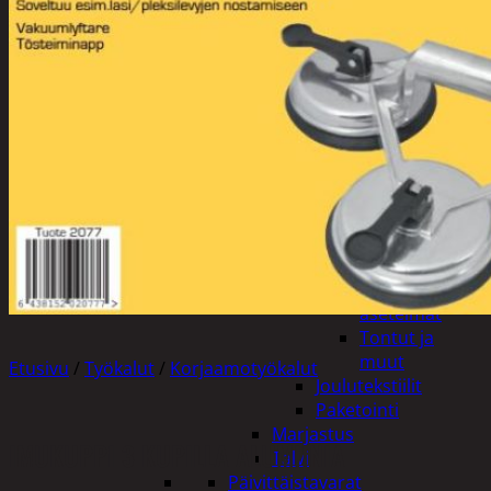
Tuotevalikoima
Poistotuotteet
Kausituotteet
Joulu
Joulu- ja kausivalot
Eläimet ja
tontut
Kyntteliköt
Valoketjut ja
kuusenvalot
Joulukoristeet
Kranssit ja
asetelmat
Tontut ja
muut
Etusivu
/
Työkalut
/
Korjaamotyökalut
Joulutekstiilit
Paketointi
Marjastus
IMUKUPPI 3 KUPILLA ALUMIINIA
Talvi
Päivittäistavarat