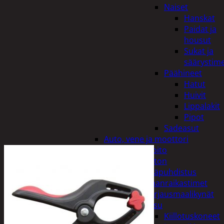
Naiset
Hanskat
Paidat ja
housut
Sukat ja
säärystim
Päähineet
Hatut
Huivit
Lippalakit
Pipot
Sadeasut
Auto, vene ja moottori
Autonhoito
Auton
sisäpuhdistus
Ilmanraikastimet
Korjausmaalikynät
Pesu
Kiillotuskoneet