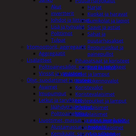
Puutarhatyökalut
Akut
Harjat
invertterit
Kuokat ja haravat
Johdot ja liittimet
Lumikolat ja lapiot
Lisä ja työvalot
Saavit ja astiat
Polttimot
Sahat ja
Tulpat
puutarhasakset
Irtomoottorit, aggregaatit
Reppuruiskut ja
Aggregaatit
painepullot
Lisälaitteet
Pihapatsaat ja koristeet
Polttoainesäiliöt, pumput ja tarvikkeet
Postilaatikot
Vinssit ja varusteet
Valaisimet ja lamput
Öljyt, suodattimet ja nesteet
Aurinkokennovalot
Avaimet
Koristevalot
Imupumput
Koristevalaisimet
Letkut ja tarvikkeet
Loisteputket ja lamput
Jäähdyttäjänletkut
Pihavalaisimet
Polttoaineletkut
Sisävalaisimet
Liuottimet, massat, ja muut kemikaalit
Lednauhat ja listat
Alustamassat ja pakkelit
Pöytävalaisimet
Kemikaalit, sprayt ja silikonit
Yleisvalaisimet