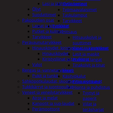
Lasi ja jäähdytinnesteet
Taskulamput
Öljyt
Työmaavalaisimet
Suodattimet
Taskulamput
Pakoputken osat
Tarvikkeet
Laipat ja kiinnikkeet
Työkalut
Putket ja kulmat
Hitsaus
Tarvikkeet
Hitsauskolvit ja
Perävaunutarvikkeet
suuttimet
Hinausköydet, kiristysliinat ja kiinnikkeet
Kaasut ja polttimet
Hinausköydet
Lasit ja maskit
Kiristysliinat ja tarvikkeet
Puikot ja langat
Valot
Tinakolvit ja tinat
Rengas ja -vannetarvikkeet
Imurit
Pukit ja tunkit
Käsityökalut
Sähköpotkulaudat, skootterit ja ajoneuvot
Erikoistyökalut
Tukkikärryt ja juontopulkat
Hionta ja puhdistus
Veneet ja veneilytarvikkeet
Tyynyt ja
Airot ja melat
paperit
Kanootit ja sup-laudat
Viilat ja
Perämoottorit
teräsharjat