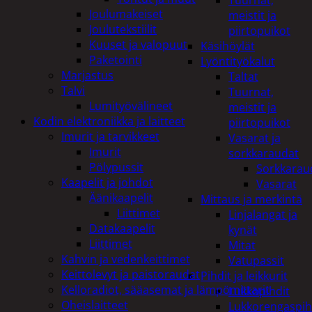
Tuurnat,
Joulumakeiset
meistit ja
Joulutekstiilit
piirtopuikot
Kuuset ja valopuut
Käsihöylät
Paketointi
Lyöntityökalut
Marjastus
Taltat
Talvi
Tuurnat,
Lumityövälineet
meistit ja
Kodin elektroniikka ja laitteet
piirtopuikot
Imurit ja tarvikkeet
Vasarat ja
Imurit
sorkkaraudat
Pölypussit
Sorkkarau
Kaapelit ja johdot
Vasarat
Äänikaapelit
Mittaus ja merkintä
Liittimet
Linjalangat ja
Datakaapelit
kynät
Liittimet
Mitat
Kahvin ja vedenkeittimet
Vatupassit
Keittolevyt ja paistoraudat
Pihdit ja leikkurit
Kelloradiot, sääasemat ja lämpömittarit
Lukkopihdit
Oheislaitteet
Lukkorengaspih