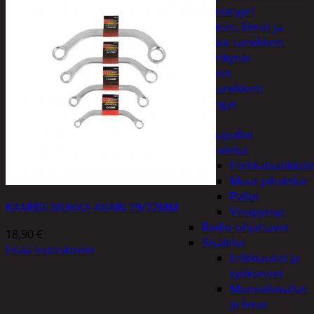
Miniatyyri
Sakset, liimat ja
muut tarvikkeet
Värikynät
Harrasteet
Käsityötarvikkeet
Langat
Lelut
Ilmapallot
Pihalelut
Hiekkalaatikkole
Muut pihalelut
Pallot
KAARISILMUKKA-AVAIN 19/22MM
Vesipyssyt
Radio-ohjattavat
18,90
€
Sisälelut
Lisää ostoskoriin
Leikkiautot ja
työkoneet
Muovailuvahat
ja limat