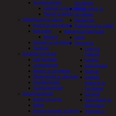
Vuodevaatteet
tarvikkeet
Lakanat ja tyynynlinat
Maaliruiskut ja
Tyynyt ja peitot
tarvikkeet
Kylpyhuone ja sauna
Naulaimet
Harjat ja pesuaineet
Pulttipyssyt ja räikät
Kalusteet
Rakennusmateriaalit
Mittarit
Listat
Kiukaat ja tarvikkeet
Pienrauta
Tuoksut
Lukot ja
Kynttilät ja lyhdyt
hakaset
Led-kynttilät
Koukut
Lyhtytelineet
Kalustejalat
Muotit ja tarvikkeet
Kulmat
Öljykynttilät ja ulkotulet
Sakkelit,
Pöytäkynttilät
pylpyrät ja
Tuoksukynttilät
tarvikkeet
Sisustusesineet
Saranat
Kalvot ja tarrat
Vaijerilukot ja
Kellot
klemmarit
Koriste-esineet ja kasvit
Vetimet ja