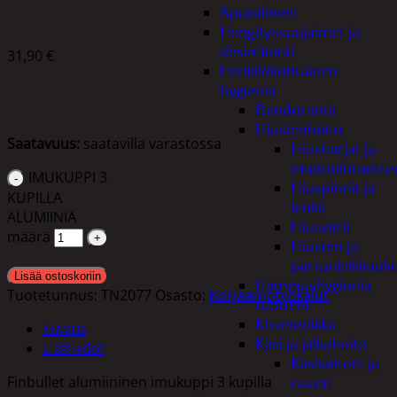
Apuvälineet
Hengityssuojaimet ja
desinfiointi
31,90
€
Henkilökohtainen
hygienia
Deodorantit
Hiustenhoito
Saatavuus:
saatavilla varastossa
Hiusharjat ja
muotoilutuotte
IMUKUPPI 3
Hiuspinnit ja
KUPILLA
lenkit
ALUMIINIA
Hiusvärit
määrä
Hiusten ja
parranleikkuuk
Lisää ostoskoriin
Hammashygienia
Tuotetunnus:
TN2077
Osasto:
Korjaamotyökalut
tuotteet
Kosmetiikka
Kuvaus
Käsi ja jalkahoito
Lisätiedot
Käsivoiteet ja
Finbullet alumiininen imukuppi 3 kupilla
rasvat