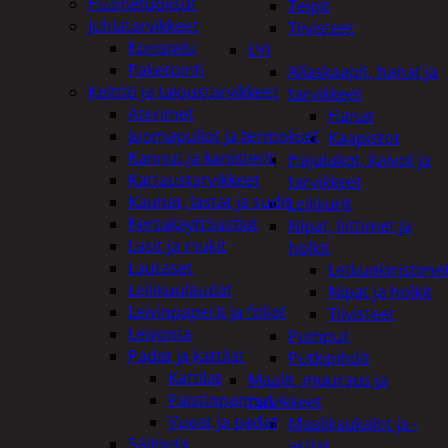
Huonetuoksut
Teipit
Juhlatarvikkeet
Tiivisteet
Koristelu
LVI
Paketointi
Allaskaapit, hanat ja
Keittiö ja taloustarvikkeet
tarvikkeet
Aterimet
Hanat
Juomapullot ja termokset
Kaapistot
Kannut ja kanisterit
Hajulukot, kaivot ja
Kattaustarvikkeet
tarvikkeet
Kauhat, lastat ja sudit
Leikkurit
Kertakäyttöastiat
Nipat, liittimet ja
Lasit ja mukit
holkit
Lautaset
Letkunkiristime
Leikkuulaudat
Nipat ja holkit
Leivinpaperit ja foliot
Tiivisteet
Leivonta
Pumput
Padat ja kattilat
Putkipihdit
Kattilat
Maalit, muuraus ja
Paistinpannut
tarvikkeet
Vuoat ja padat
Maalikaukalot ja -
Säilöntä
astiat