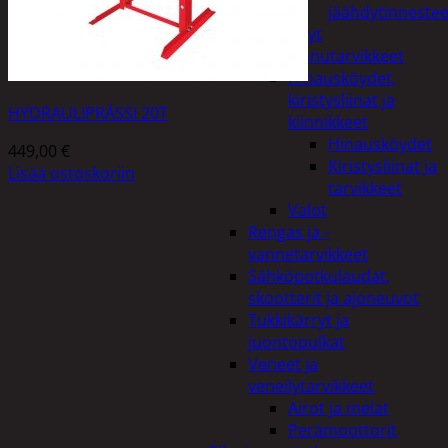
jäähdytinnestee
Öljyt
Perävaunutarvikkeet
Hinausköydet,
kiristysliinat ja
HYDRAULIPRÄSSI 20T
kiinnikkeet
Hinausköydet
449,00
€
Kiristysliinat ja
Lisää ostoskoriin
tarvikkeet
Valot
Rengas ja -
vannetarvikkeet
Sähköpotkulaudat,
skootterit ja ajoneuvot
Tukkikärryt ja
juontopulkat
Veneet ja
veneilytarvikkeet
Airot ja melat
Perämoottorit