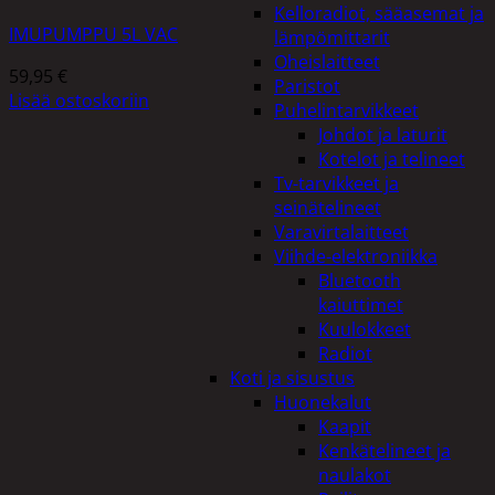
Kelloradiot, sääasemat ja
IMUPUMPPU 5L VAC
lämpömittarit
Oheislaitteet
59,95
€
Paristot
Lisää ostoskoriin
Puhelintarvikkeet
Johdot ja laturit
Kotelot ja telineet
Tv-tarvikkeet ja
seinätelineet
Varavirtalaitteet
Viihde-elektroniikka
Bluetooth
kaiuttimet
Kuulokkeet
Radiot
Koti ja sisustus
Huonekalut
Kaapit
Kenkätelineet ja
naulakot