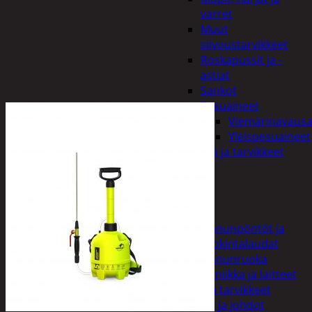
varret
Muut
siivoustarvikkeet
Roskapussit ja -
astiat
Sankot
Pesuaineet
Viemärinavausa
Yleispesuaineet
Eläintenruoka ja tarvikkeet
Jyrsijät
Kissat
Koirat
Linnut
Linnunpöntöt ja
ruokintalaudat
Linnunruoka
Kodin elektroniikka ja laitteet
Imurit ja tarvikkeet
Kaapelit ja johdot