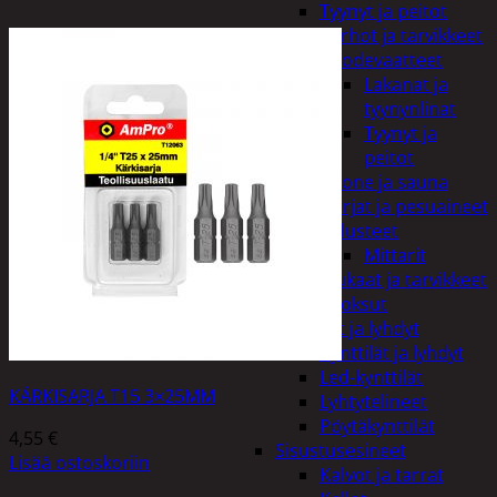
Tyynyt ja peitot
Verhot ja tarvikkeet
Vuodevaatteet
Lakanat ja
tyynynlinat
Tyynyt ja
peitot
Kylpyhuone ja sauna
Harjat ja pesuaineet
Kalusteet
Mittarit
Kiukaat ja tarvikkeet
Tuoksut
Kynttilät ja lyhdyt
Kynttilät ja lyhdyt
Led-kynttilät
KÄRKISARJA T15 3×25MM
Lyhtytelineet
Pöytäkynttilät
4,55
€
Sisustusesineet
Lisää ostoskoriin
Kalvot ja tarrat