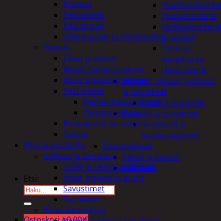
Kuivaus
Puukkosahante
Pesuaineet
Puuporanterät
Pesupussit
Reikäsahanterä
Silitysraudat ja silityslaudat
ja istukat
Siivous
Teräs ja
Liinat ja sienet
kuppiharjat
Mopit, harjat ja varret
Upotusterät
Muut siivoustarvikkeet
Telineet, tikkaat, työtasot
Pesuaineet
ja tarvikkeet
Viemärinavausaineet
Vaunut ja pöydät
Yleispesuaineet
Työasut ja suojaimet
Roskapussit ja -astiat
Suojalasit ja
Sangot
kuulosuojaimet
Piha ja puutarha
Elintarvikkeet
Grillaus ja savustus
Keksit ja piparit
Grillit ja rengaspolttimet
Mausteet
Hiilet, briketit ja purut
Etsi:
Savustimet
Tarvikkeet
Piharakennukset
Ostoskori /
0,00
€
Kasvihuoneet ja tarvikkeet