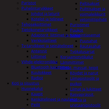
Paristot
Peltisakset
Puhelintarvikkeet
Pulttisakset ja
Johdot ja laturit
voimaleikkurit
Kotelot ja telineet
vetoniittipihdit
Tehosekoittimet
Puristimet
Tietokonetarvikkeet
Puukot
Adapterit, liittimet ja telakointiasemat
Sahat
Verkkolaitteet
Puusahat
Tv-tarvikkeet ja seinätelineet
Rautasahat
Antennit
Työkalusarjat
Liittimet
Korjaamotyökalut
Viihde-elektroniikka
Lämmittimet
Bluetooth kaiuttimet
Liimat, massat, teipit
Kuulokkeet
Köydet ja narut
Radiot
Liimapistoolit ja
Koti ja sisustus
puikot
Huonekalut
Liimat ja lukitteet
Kaapit
Rasvaprässit,
Kenkätelineet ja naulakot
massa ja
Peilit
uretaanipistoolit