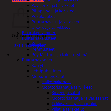
Ostoskori
Paviljonkit ja tarvikkeet
Pihapatsaat ja koristeet
Postilaatikot
Puutarhavajat ja katokset
Ulko-wc ja tarvikkeet
Piharakentaminen
Ostoskori on tyhjä.
Puutarhakalusteet
Keinut
Takaisin kauppaan
Pehmusteet
Pöydät, tuolit ja kalusteryhmät
Puutarhakoneet
Kärryt
Lehtipuhaltimet
Metsurin työkalut
Halkomakoneet
Moottorisahat ja tarvikkeet
Kirveet ja sahat
Moottorisahat ja raivaussahat
Tukkisakset ja sahapukit
Viilat ja teräketjut