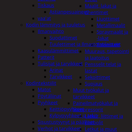
Tiskaus
Maalit, lakat ja
Astianpesuaineet
ohentimet
vaa'at
Liuottimet
Kodin lämmitys ja tuuletus
Metallimaalit
Ilmanvaihto
Spraymaalit ja
Suodattimet
-lakat
Tuulettimet ja Ilmastointilaitteet
Talomaalit
Kaasulämmittimet
Muuraus, tapetointi
Patterit
ja laatoitus
Tulisijat ja tarvikkeet
Pensselit telat ja
Arinat
lastat
Tarvikkeet
Sekoittimet
Kodintekstiilit
Suojaus
Matot
Muut työkalut ja
Pöytäliinat
tarvikkeet
Pyyhkeet
Paineilmatyökalut ja
Keittiöpyyhkeet
kompressorit
Kylpypyyhkeet ja takit
Letkut, liittimet ja
Sisustustyynyt ja päälliset
pistoolit
Verhot ja tarvikkeet
Letkut ja muut