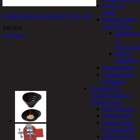
Kirveet ja
sahat
EPÄKESKOKIILLOTUSKONE TOKYA OP5
Moottorisahat
ja tarvikkeet
249,00
€
Moottoris
Lue Lisää
ja
raivaussa
Viilat ja
teräketjut
Oksasilppurit
Tukkisakset ja
sahapukit
Painepesurit,
vesiautomaatit ja
uppopumput
Muut pumput
Painepesurit
Reppuruiskut
ja painepullot
Uppopumput