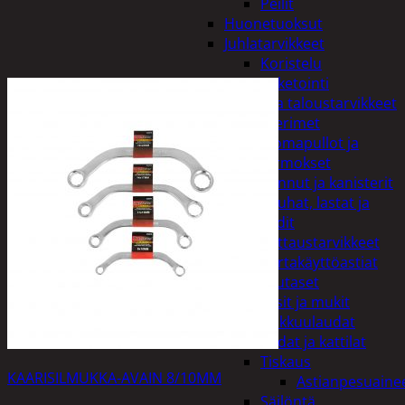
Peilit
Huonetuoksut
Juhlatarvikkeet
Koristelu
Paketointi
Keittiö ja taloustarvikkeet
Aterimet
Juomapullot ja
termokset
Kannut ja kanisterit
Kauhat, lastat ja
sudit
Kattaustarvikkeet
Kertakäyttöastiat
Lautaset
Lasit ja mukit
Leikkuulaudat
Padat ja kattilat
Tiskaus
KAARISILMUKKA-AVAIN 8/10MM
Astianpesuaine
Säilöntä