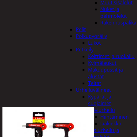
Muut sisälelut
Nuket ja
pehmolelut
Rakennuspalika
Pelit
Polkupyöräily
Lukot
Retkeily
Keittimet ja ruokailu
Kylmälaukut
Makuupussit ja
alustat
Teltat
Urheiluvälineet
Kypärät ja
suojaimet
Talviurheilu
Hiihtäminen
Jääkiekko
Vesiurheilu ja