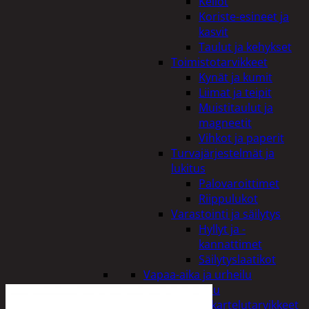
Kellot
Koriste-esineet ja
kasvit
Taulut ja kehykset
Toimistotarvikkeet
Kynät ja kumit
Liimat ja teipit
Muistitaulut ja
magneetit
Vihkot ja paperit
Turvajärjestelmät ja
lukitus
Palovaroittimet
Riippulukot
Varastointi ja säilytys
Hyllyt ja -
kannattimet
Säilytyslaatikot
Vapaa-aika ja urheilu
Askartelu
Askartelutarvikkeet