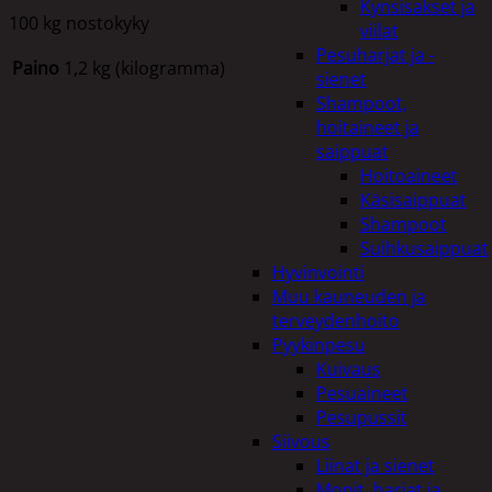
Kynsisakset ja
100 kg nostokyky
viilat
Pesuharjat ja -
Paino
1,2 kg (kilogramma)
sienet
Shampoot,
hoitaineet ja
saippuat
Tutustu myös
Hoitoaineet
Käsisaippuat
Shampoot
Suihkusaippuat
Hyvinvointi
Muu kauneuden ja
terveydenhoito
Pyykinpesu
Kuivaus
Pesuaineet
Pesupussit
Siivous
Liinat ja sienet
Mopit, harjat ja