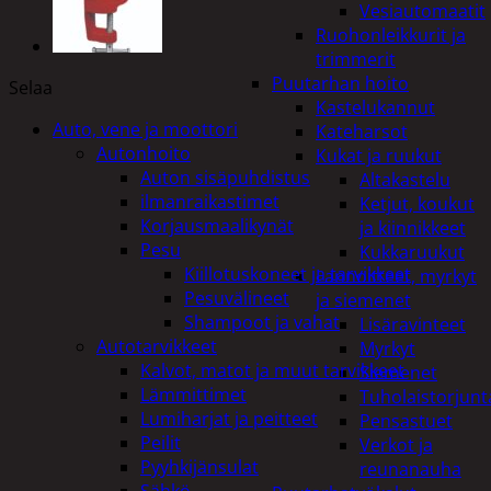
Vesiautomaatit
Ruohonleikkurit ja
trimmerit
Puutarhan hoito
Selaa
Kastelukannut
Auto, vene ja moottori
Kateharsot
Autonhoito
Kukat ja ruukut
Auton sisäpuhdistus
Altakastelu
ilmanraikastimet
Ketjut, koukut
Korjausmaalikynät
ja kiinnikkeet
Pesu
Kukkaruukut
Kiillotuskoneet ja tarvikkeet
Lannoitteet, myrkyt
Pesuvälineet
ja siemenet
Shampoot ja vahat
Lisäravinteet
Autotarvikkeet
Myrkyt
Kalvot, matot ja muut tarvikkeet
Siemenet
Lämmittimet
Tuholaistorjunt
Lumiharjat ja peitteet
Pensastuet
Peilit
Verkot ja
Pyyhkijänsulat
reunanauha
Sähkö