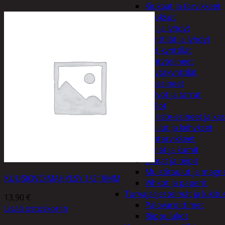
Kiukaat ja tarvikkeet
Tuoksut
Kynttilät ja lyhdyt
Kynttilät ja lyhdyt
Led-kynttilät
Lyhtytelineet
Pöytäkynttilät
Sisustusesineet
Kalvot ja tarrat
Kellot
Koriste-esineet ja kas
Taulut ja kehykset
Toimistotarvikkeet
Kynät ja kumit
Liimat ja teipit
Muistitaulut ja magne
KUUSIOVOIMAHYLSY 1/2″ 8MM
Vihkot ja paperit
Turvajärjestelmät ja lukitu
13,90
€
Palovaroittimet
Lisää ostoskoriin
Riippulukot