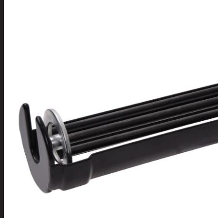
Tuotevalikoima
Poistotuotteet
Kausituotteet
Joulu
Joulu- ja kausivalot
Eläimet ja tontu
Kyntteliköt
Valoketjut ja k
Joulukoristeet
Kranssit ja ase
Tontut ja muut
Joulutekstiilit
Paketointi
Marjastus
Talvi
Päivittäistavarat
Apuvälineet
Hengityssuojaimet ja desin