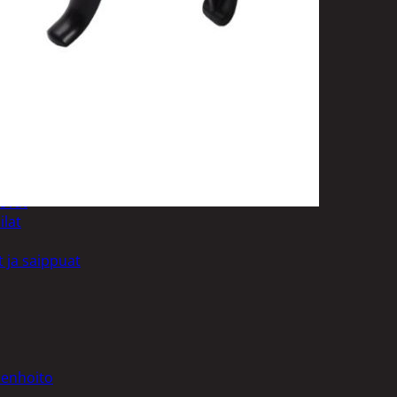
uotoilutuotteet
kit
anleikkuukoneet
tteet
asvat
ilat
 ja saippuat
denhoito