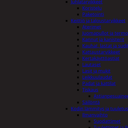
Juhlatarvikkeet
Koristelu
Paketointi
Keittiö ja taloustarvikkeet
Aterimet
Juomapullot ja termo
Kannut ja kanisterit
Kauhat, lastat ja sudi
Kattaustarvikkeet
Kertakäyttöastiat
Lautaset
Lasit ja mukit
Leikkuulaudat
Padat ja kattilat
Tiskaus
Astianpesuaine
Säilöntä
Kodin lämmitys ja tuuletu
Ilmanvaihto
Suodattimet
Tuulettimet ja I