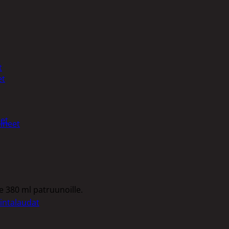
t
et
met
ineet
le 380 ml patruunoille.
intalaudat