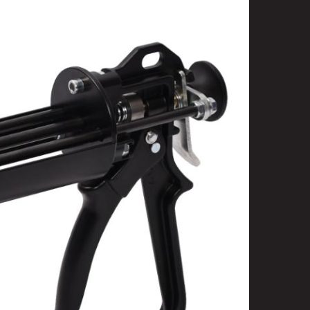
t
uusenvalot
telmat
fiointi