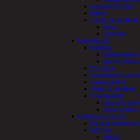
Kaasulämmittimet
Patterit
Tulisijat ja tarvikkeet
Arinat
Tarvikkeet
Kodintekstiilit
Pyyhkeet
Keittiöpyyhkeet
Kylpypyyhkeet ja
Pöytäliinat
Sisustustyynyt ja pääl
Tyynyt ja peitot
Verhot ja tarvikkeet
Vuodevaatteet
Lakanat ja tyyny
Tyynyt ja peitot
Kylpyhuone ja sauna
Harjat ja pesuaineet
Kalusteet
Mittarit