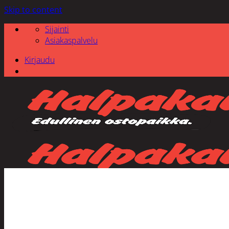
Skip to content
Sijainti
Asiakaspalvelu
Kirjaudu
Etsi: