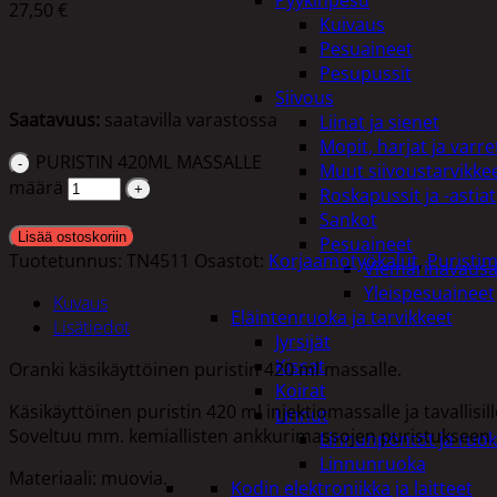
Pyykinpesu
27,50
€
Kuivaus
Pesuaineet
Pesupussit
Siivous
Saatavuus:
saatavilla varastossa
Liinat ja sienet
Mopit, harjat ja varre
PURISTIN 420ML MASSALLE
Muut siivoustarvikke
määrä
Roskapussit ja -astiat
Sankot
Lisää ostoskoriin
Pesuaineet
Tuotetunnus:
TN4511
Osastot:
Korjaamotyökalut
,
Puristi
Viemärinavausa
Yleispesuaineet
Kuvaus
Eläintenruoka ja tarvikkeet
Lisätiedot
Jyrsijät
Kissat
Oranki käsikäyttöinen puristin 420 ml massalle.
Koirat
Käsikäyttöinen puristin 420 ml injektiomassalle ja tavallisil
Linnut
Soveltuu mm. kemiallisten ankkurimassojen puristukseen.
Linnunpöntöt ja ruok
Linnunruoka
Materiaali: muovia.
Kodin elektroniikka ja laitteet