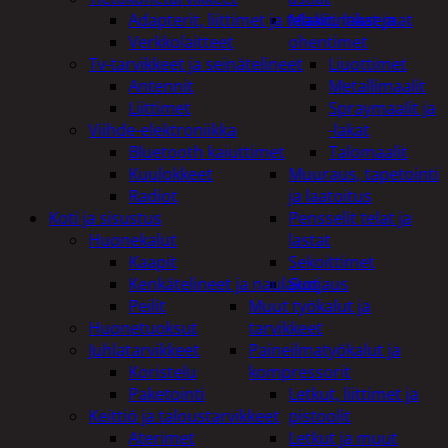
Adapterit, liittimet ja telakointiasemat
Maalit, lakat ja
Verkkolaitteet
ohentimet
Tv-tarvikkeet ja seinätelineet
Liuottimet
Antennit
Metallimaalit
Liittimet
Spraymaalit ja
Viihde-elektroniikka
-lakat
Bluetooth kaiuttimet
Talomaalit
Kuulokkeet
Muuraus, tapetointi
Radiot
ja laatoitus
Koti ja sisustus
Pensselit telat ja
Huonekalut
lastat
Kaapit
Sekoittimet
Kenkätelineet ja naulakot
Suojaus
Peilit
Muut työkalut ja
Huonetuoksut
tarvikkeet
Juhlatarvikkeet
Paineilmatyökalut ja
Koristelu
kompressorit
Paketointi
Letkut, liittimet ja
Keittiö ja taloustarvikkeet
pistoolit
Aterimet
Letkut ja muut