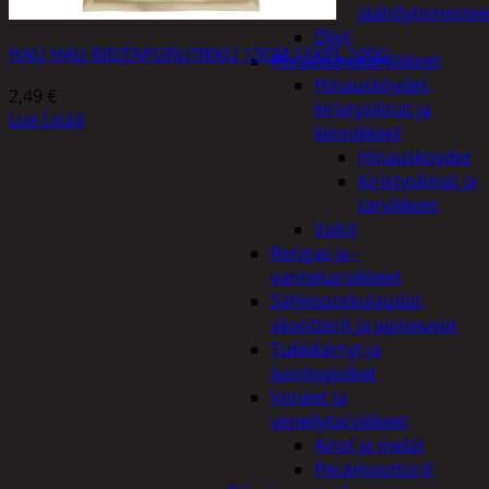
jäähdytinnestee
Öljyt
HAU HAU RIISTAPURUTIKKU 13CM 11KPL 100G
Perävaunutarvikkeet
Hinausköydet,
2,49
€
kiristysliinat ja
Lue Lisää
kiinnikkeet
Hinausköydet
Kiristysliinat ja
tarvikkeet
Valot
Rengas ja -
vannetarvikkeet
Sähköpotkulaudat,
skootterit ja ajoneuvot
Tukkikärryt ja
juontopulkat
Veneet ja
veneilytarvikkeet
Airot ja melat
Perämoottorit