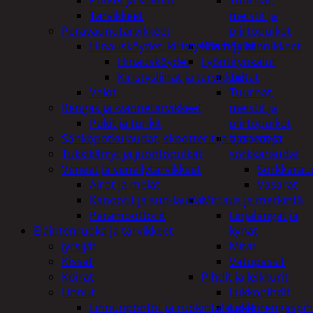
Tuurnat,
Tarvikkeet
meistit ja
Perävaunutarvikkeet
piirtopuikot
Hinausköydet, kiristysliinat ja kiinnikkeet
Käsihöylät
Hinausköydet
Lyöntityökalut
Kiristysliinat ja tarvikkeet
Taltat
Valot
Tuurnat,
Rengas ja -vannetarvikkeet
meistit ja
Pukit ja tunkit
piirtopuikot
Sähköpotkulaudat, skootterit ja ajoneuvot
Vasarat ja
Tukkikärryt ja juontopulkat
sorkkaraudat
Veneet ja veneilytarvikkeet
Sorkkarau
Airot ja melat
Vasarat
Kanootit ja sup-laudat
Mittaus ja merkintä
Perämoottorit
Linjalangat ja
Eläintenruoka ja tarvikkeet
kynät
Jyrsijät
Mitat
Kissat
Vatupassit
Koirat
Pihdit ja leikkurit
Linnut
Lukkopihdit
Linnunpöntöt ja ruokintalaudat
Lukkorengaspih