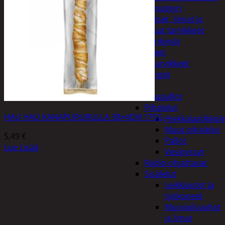
Miniatyyri
Sakset, liimat ja
muut tarvikkeet
Värikynät
Harrasteet
Käsityötarvikkeet
Langat
Lelut
Ilmapallot
Pihalelut
HAU HAU KANAPURURULLA 38×4CM 175G
Hiekkalaatikkole
Muut pihalelut
5,49
€
Pallot
Lue Lisää
Vesipyssyt
Radio-ohjattavat
Sisälelut
Leikkiautot ja
työkoneet
Muovailuvahat
ja limat