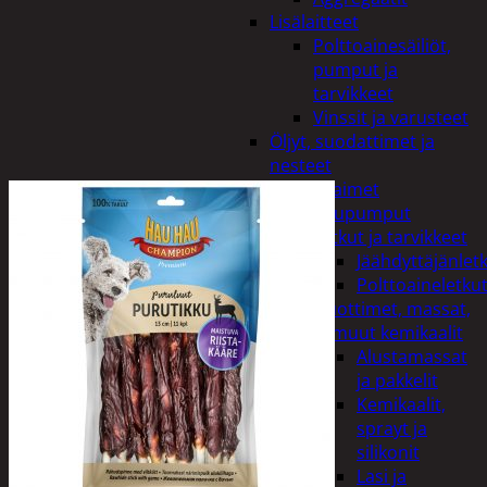
Lisälaitteet
Polttoainesäiliöt,
pumput ja
tarvikkeet
Vinssit ja varusteet
Öljyt, suodattimet ja
nesteet
Avaimet
Imupumput
Letkut ja tarvikkeet
Jäähdyttäjänlet
Polttoaineletku
Liuottimet, massat,
ja muut kemikaalit
Alustamassat
ja pakkelit
Kemikaalit,
sprayt ja
silikonit
Lasi ja