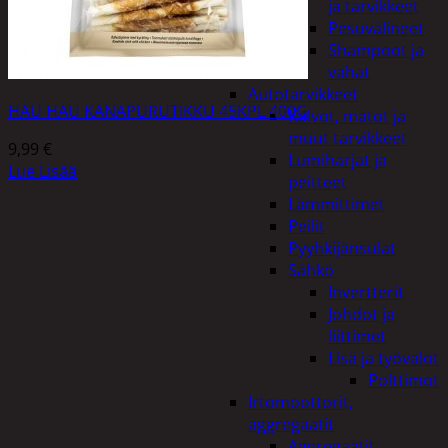
ja tarvikkeet
Pesuvälineet
Shampoot ja
vahat
Autotarvikkeet
HAU HAU KANAPURUTIKKU 45KPL 400G
Kalvot, matot ja
muut tarvikkeet
9,99
€
Lumiharjat ja
Lue Lisää
peitteet
Lämmittimet
Peilit
Pyyhkijänsulat
Sähkö
Invertterit
Johdot ja
liittimet
Lisä ja työvalot
Polttimot
Irtomoottorit,
aggregaatit
Aggregaatit