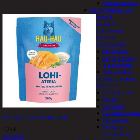
Vesiautomaatit
Ruohonleikkurit ja
trimmerit
Puutarhan hoito
Kastelukannut
Kateharsot
Kukat ja ruukut
Altakastelu
Ketjut, koukut
ja kiinnikkeet
Kukkaruukut
Lannoitteet, myrkyt
ja siemenet
Lisäravinteet
Myrkyt
Siemenet
Tuholaistorjunt
HAU HAU LOHI-ATERIA 260G
Pensastuet
Verkot ja
1,79
€
reunanauha
Lue Lisää