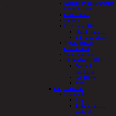
Kelloradiot, sääasemat ja
Tutustu myös
lämpömittarit
Oheislaitteet
Paristot
Puhelintarvikkeet
Johdot ja laturit
Kotelot ja telineet
Tv-tarvikkeet ja
seinätelineet
Varavirtalaitteet
Viihde-elektroniikka
Bluetooth
kaiuttimet
Kuulokkeet
Radiot
Koti ja sisustus
Huonekalut
Kaapit
Kenkätelineet ja
naulakot