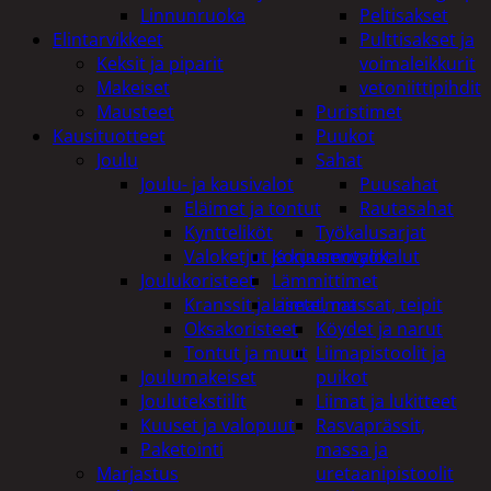
Linnunruoka
Peltisakset
Elintarvikkeet
Pulttisakset ja
Keksit ja piparit
voimaleikkurit
Makeiset
vetoniittipihdit
Mausteet
Puristimet
Kausituotteet
Puukot
Joulu
Sahat
Joulu- ja kausivalot
Puusahat
Eläimet ja tontut
Rautasahat
Kyntteliköt
Työkalusarjat
Valoketjut ja kuusenvalot
Korjaamotyökalut
Joulukoristeet
Lämmittimet
Kranssit ja asetelmat
Liimat, massat, teipit
Oksakoristeet
Köydet ja narut
Tontut ja muut
Liimapistoolit ja
Joulumakeiset
puikot
Joulutekstiilit
Liimat ja lukitteet
Kuuset ja valopuut
Rasvaprässit,
Paketointi
massa ja
Marjastus
uretaanipistoolit