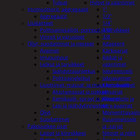
Tulpat
Hylsyt ja vääntimet
Irtomoottorit, aggregaatit
1"
Aggregaatit
1/2"
Lisälaitteet
1/4"
Polttoainesäiliöt, pumput ja tarvikkeet
3/4"
Vinssit ja varusteet
3/8
Öljyt, suodattimet ja nesteet
Adapterit
Avaimet
Kärkisarjat
Imupumput
Räikät ja
Letkut ja tarvikkeet
vääntimet
Jäähdyttäjänletkut
Iskumeisselit
Polttoaineletkut
Jakoavaimet
Liuottimet, massat, ja muut kemikaalit
Kiintoavaimet
Alustamassat ja pakkelit
ja -sarjat
Kemikaalit, sprayt ja silikonit
Kuusiokolo ja
Lasi ja jäähdytinnesteet
torx-avaimet
Öljyt
Momenttiavaim
Suodattimet
Ruuvimeisselit
Pakoputken osat
ja -sarjat
Laipat ja kiinnikkeet
Nitojat ja niitit
Putket ja kulmat