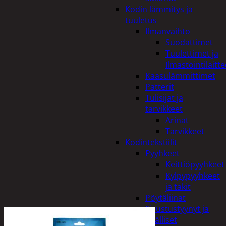
Kodin lämmitys ja
tuuletus
Ilmanvaihto
Suodattimet
Tuulettimet ja
Ilmastointilaitte
Kaasulämmittimet
Patterit
Tulisijat ja
tarvikkeet
Arinat
Tarvikkeet
Kodintekstiilit
Pyyhkeet
Keittiöpyyhkeet
Kylpypyyhkeet
ja takit
Pöytäliinat
Sisustustyynyt ja
päälliset