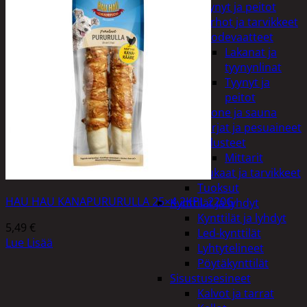
Tyynyt ja peitot
Verhot ja tarvikkeet
Vuodevaatteet
Lakanat ja
tyynynlinat
Tyynyt ja
peitot
Kylpyhuone ja sauna
Harjat ja pesuaineet
Kalusteet
Mittarit
Kiukaat ja tarvikkeet
Tuoksut
HAU HAU KANAPURURULLA 25×4 2KPL 220G
Kynttilät ja lyhdyt
Kynttilät ja lyhdyt
5,49
€
Led-kynttilät
Lue Lisää
Lyhtytelineet
Pöytäkynttilät
Sisustusesineet
Kalvot ja tarrat