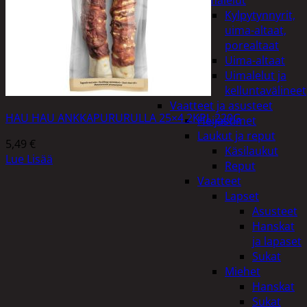
uimalelut
Kylpytynnyrit,
uima-altaat,
porealtaat
Uima-altaat
Uimalelut ja
kelluntavälineet
Vaatteet ja asusteet
HAU HAU ANKKAPURURULLA 25×4 2KPL 220G
Heijastimet
Laukut ja reput
5,49
€
Käsilaukut
Lue Lisää
Reput
Vaatteet
Lapset
Asusteet
Hanskat
ja lapaset
Sukat
Miehet
Hanskat
Sukat