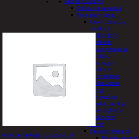
Piha ja puutarha
Grillaus ja savustus
Piharakennukset
Kasvihuoneet ja
tarvikkeet
Paviljonkit ja
tarvikkeet
Puutarhavajat ja
katokset
Ulko-wc ja
tarvikkeet
Piharakentaminen
Puutarhakalusteet
Keinut
Pehmusteet
Pöydät, tuolit ja
kalusteryhmät
Puutarhakoneet
Kärryt
Metsurin työkalut
NÄYTTELYHÄKKI 122×74×80CM
Halkomakoneet