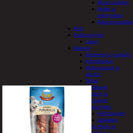
Muut sisälelut
Nuket ja
pehmolelut
Rakennuspalika
Pelit
Polkupyöräily
Lukot
Retkeily
Keittimet ja ruokailu
Kylmälaukut
Makuupussit ja
alustat
Teltat
Urheiluvälineet
Kypärät ja
suojaimet
Talviurheilu
Hiihtäminen
Jääkiekko
Vesiurheilu ja