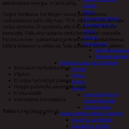
Metabolinen energia: 4130 kcal/kg.
varret
Muut
Tarjoa herkkuna. Herkkujen osuus päivittäisestä
siivoustarvikkeet
ruokavaliosta tulisi olla max. 10 %, eikä niillä tule korvata
Roskapussit ja -
ruoka-annosta. Ei suositella alle 4 kuukauden ikäisille
astiat
pennuille. Pidä aina raikasta vettä lemmikkisi saatavilla.
Sankot
Parasta ennen -päivämäärä ja eränumero pakkauksessa.
Pesuaineet
Säilytä kuivassa ja viileässä. Sulje pakkaus käytön jälkeen.
Viemärinavausa
Yleispesuaineet
Eläintenruoka ja tarvikkeet
Runsaasti herkullista lihaa
Jyrsijät
Viljaton
Kissat
Ei soijaa tai lisättyä sokeria
Koirat
Helppo paloitella pienenpiin osiin
Linnut
Ei murustele
Linnunpöntöt ja
Valmistettu Euroopassa
ruokintalaudat
Linnunruoka
Paino
0,4 kg (kilogramma)
Kodin elektroniikka ja laitteet
Imurit ja tarvikkeet
Kaapelit ja johdot