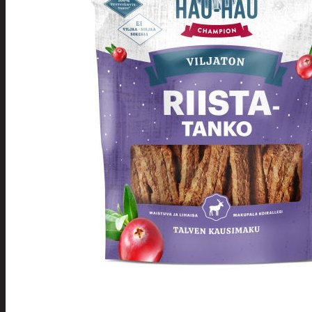
Tuotevalikoima
Poistotuotteet
Kausituotteet
Joulu
Joulu- ja kausivalot
Eläimet ja
tontut
Kyntteliköt
Valoketjut ja
kuusenvalot
Joulukoristeet
Kranssit ja
asetelmat
Tontut ja
muut
Joulutekstiilit
Paketointi
Marjastus
Talvi
Päivittäistavarat