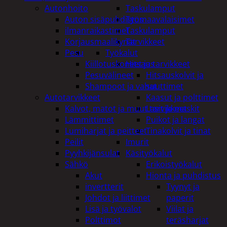
Autonhoito
Taskulamput
Auton sisäpuhdistus
Työmaavalaisimet
ilmanraikastimet
Taskulamput
Korjausmaalikynät
Tarvikkeet
Pesu
Työkalut
Kiillotuskoneet ja tarvikkeet
Hitsaus
Pesuvälineet
Hitsauskolvit ja
Shampoot ja vahat
suuttimet
Autotarvikkeet
Kaasut ja polttimet
Kalvot, matot ja muut tarvikkeet
Lasit ja maskit
Lämmittimet
Puikot ja langat
Lumiharjat ja peitteet
Tinakolvit ja tinat
Peilit
Imurit
Pyyhkijänsulat
Käsityökalut
Sähkö
Erikoistyökalut
Akut
Hionta ja puhdistus
invertterit
Tyynyt ja
Johdot ja liittimet
paperit
Lisä ja työvalot
Viilat ja
Polttimot
teräsharjat