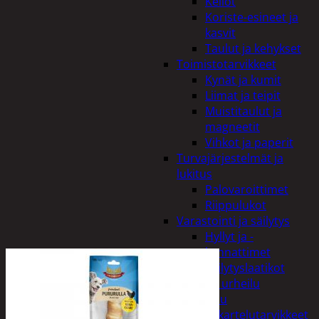
Kellot
Koriste-esineet ja
kasvit
Taulut ja kehykset
Toimistotarvikkeet
Kynät ja kumit
Liimat ja teipit
Muistitaulut ja
magneetit
Vihkot ja paperit
Turvajärjestelmät ja
lukitus
Palovaroittimet
Riippulukot
Varastointi ja säilytys
Hyllyt ja -
kannattimet
Säilytyslaatikot
Vapaa-aika ja urheilu
Askartelu
Askartelutarvikkeet