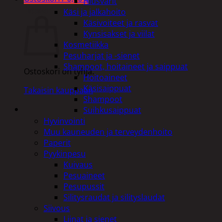
Hiusvärit
Ostoskori
Käsi ja jalkahoito
Käsivoiteet ja rasvat
Kynsisakset ja viilat
Kosmetiikka
Pesuharjat ja -sienet
Shampoot, hoitaineet ja saippuat
Ostoskori on tyhjä.
Hoitoaineet
Käsisaippuat
Takaisin kauppaan
Shampoot
Suihkusaippuat
Hyvinvointi
Muu kauneuden ja terveydenhoito
Paperit
Pyykinpesu
Kuivaus
Pesuaineet
Pesupussit
Silitysraudat ja silityslaudat
Siivous
Liinat ja sienet