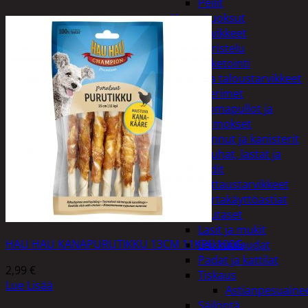
Peilit
Huonetuoksut
Juhlatarvikkeet
Koristelu
Paketointi
Keittiö ja taloustarvikkeet
Aterimet
Juomapullot ja
termokset
Kannut ja kanisterit
Kauhat, lastat ja
sudit
Kattaustarvikkeet
Kertakäyttöastiat
Lautaset
Lasit ja mukit
HAU HAU KANAPURUTIKKU 13CM 11KPL 100G
Leikkuulaudat
Padat ja kattilat
2,99
€
Tiskaus
Lue Lisää
Astianpesuaine
Säilöntä