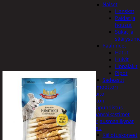
Naiset
Hanskat
Paidat ja
housut
Sukat ja
säärystim
Päähineet
Hatut
Huivit
Lippalakit
Pipot
Sadeasut
Auto, vene ja moottori
Autonhoito
Auton
sisäpuhdistus
Ilmanraikastimet
Korjausmaalikynät
Pesu
Kiillotuskoneet