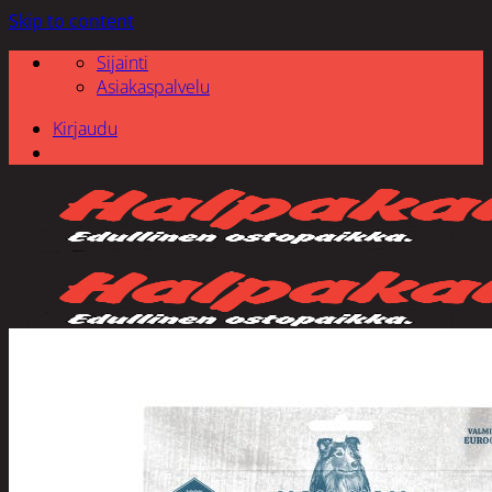
Skip to content
Sijainti
Asiakaspalvelu
Kirjaudu
Etsi: