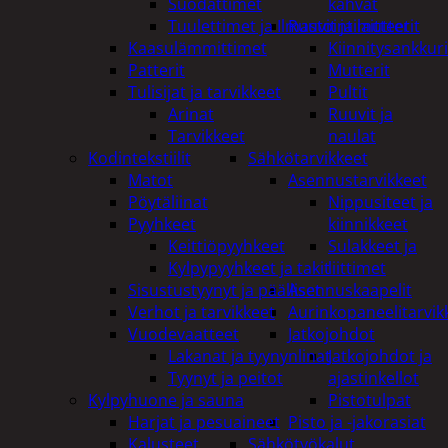
Suodattimet
kahvat
Tuulettimet ja Ilmastointilaitteet
Ruuvit ja mutterit
Kaasulämmittimet
Kiinnitysankkuri
Patterit
Mutterit
Tulisijat ja tarvikkeet
Pultit
Arinat
Ruuvit ja
Tarvikkeet
naulat
Kodintekstiilit
Sähkötarvikkeet
Matot
Asennustarvikkeet
Pöytäliinat
Nippusiteet ja
Pyyhkeet
kiinnikkeet
Keittiöpyyhkeet
Sulakkeet ja
Kylpypyyhkeet ja takit
liittimet
Sisustustyynyt ja päälliset
Asennuskaapelit
Verhot ja tarvikkeet
Aurinkopaneelitarvik
Vuodevaatteet
Jatkojohdot
Lakanat ja tyynynlinat
Jatkojohdot ja
Tyynyt ja peitot
ajastinkellot
Kylpyhuone ja sauna
Pistotulpat
Harjat ja pesuaineet
Pisto ja -jakorasiat
Kalusteet
Sähkötyökalut