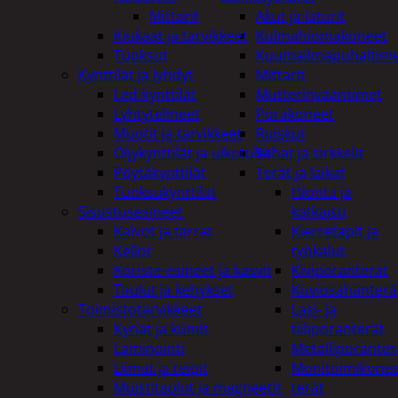
Mittarit
Akut ja laturit
Kiukaat ja tarvikkeet
Kulmahiomakoneet
Tuoksut
Kuumailmapuhaltim
Kynttilät ja lyhdyt
Mittarit
Led-kynttilät
Mutterinvääntimet
Lyhtytelineet
Porakoneet
Muotit ja tarvikkeet
Ruiskut
Öljykynttilät ja ulkotulet
Sahat ja sirkkelit
Pöytäkynttilät
Terät ja laikat
Tuoksukynttilät
Hionta ja
Sisustusesineet
katkaisu
Kalvot ja tarrat
Kierretapit ja
Kellot
työkalut
Koriste-esineet ja kasvit
Kiviporanterät
Taulut ja kehykset
Kuviosahanterä
Toimistotarvikkeet
Lasi- ja
Kynät ja kumit
tiiliporanterät
Laminointi
Metalliporanter
Liimat ja teipit
Monitoimikone
Muistitaulut ja magneetit
terät