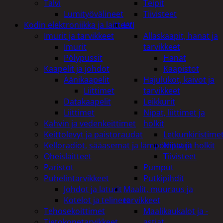
Talvi
Teipit
Lumityövälineet
Tiivisteet
Kodin elektroniikka ja laitteet
LVI
Imurit ja tarvikkeet
Allaskaapit, hanat ja
Imurit
tarvikkeet
Pölypussit
Hanat
Kaapelit ja johdot
Kaapistot
Äänikaapelit
Hajulukot, kaivot ja
Liittimet
tarvikkeet
Datakaapelit
Leikkurit
Liittimet
Nipat, liittimet ja
Kahvin ja vedenkeittimet
holkit
Keittolevyt ja paistoraudat
Letkunkiristime
Kelloradiot, sääasemat ja lämpömittarit
Nipat ja holkit
Oheislaitteet
Tiivisteet
Paristot
Pumput
Puhelintarvikkeet
Putkipihdit
Johdot ja laturit
Maalit, muuraus ja
Kotelot ja telineet
tarvikkeet
Tehosekoittimet
Maalikaukalot ja -
Tietokonetarvikkeet
astiat