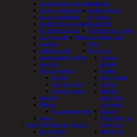
Juomapullot ja termokset
tarvikkeet
Kannut ja kanisterit
Maaliruiskut ja
Kattaustarvikkeet
tarvikkeet
Kauhat, lastat ja sudit
Naulaimet
Kertakäyttöastiat
Pulttipyssyt ja räikät
Lasit ja mukit
Rakennusmateriaalit
Lautaset
Listat
Leikkuulaudat
Pienrauta
Leivinpaperit ja foliot
Lukot ja
Leivonta
hakaset
Padat ja kattilat
Koukut
Kattilat
Kalustejalat
Paistinpannut
Kulmat
Vuoat ja padat
Sakkelit,
Säilöntä
pylpyrät ja
Tiskaus
tarvikkeet
Astianpesuaineet
Saranat
vaa'at
Vaijerilukot ja
Kodin lämmitys ja tuuletus
klemmarit
Ilmanvaihto
Vetimet ja