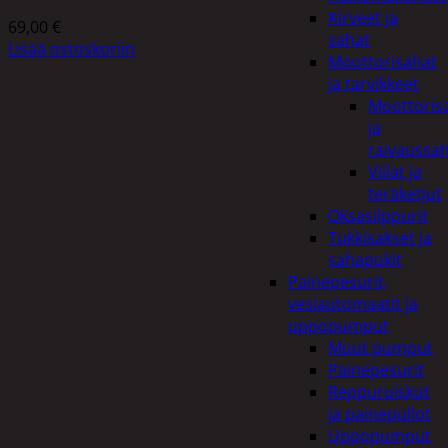
Kirveet ja
69,00
€
sahat
Lisää ostoskoriin
Moottorisahat
ja tarvikkeet
Moottoris
ja
raivaussa
Viilat ja
teräketjut
Oksasilppurit
Tukkisakset ja
sahapukit
Painepesurit,
vesiautomaatit ja
uppopumput
Muut pumput
Painepesurit
Reppuruiskut
ja painepullot
Uppopumput