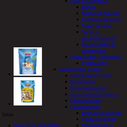
Puutarhatyökalut
Harjat
Kuokat ja haravat
Lumikolat ja lapiot
Saavit ja astiat
Sahat ja
puutarhasakset
Reppuruiskut ja
painepullot
Pihapatsaat ja koristeet
Postilaatikot
Valaisimet ja lamput
Aurinkokennovalot
Koristevalot
Koristevalaisimet
Loisteputket ja lamput
Pihavalaisimet
Sisävalaisimet
Lednauhat ja listat
Selaa
Pöytävalaisimet
Auto, vene ja moottori
Yleisvalaisimet