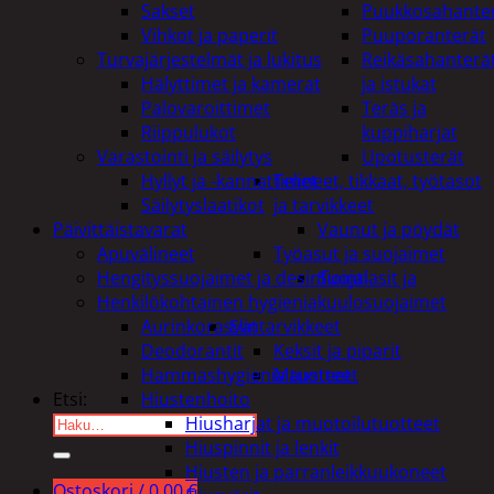
Sakset
Puukkosahante
Vihkot ja paperit
Puuporanterät
Turvajärjestelmät ja lukitus
Reikäsahanterä
Hälyttimet ja kamerat
ja istukat
Palovaroittimet
Teräs ja
Riippulukot
kuppiharjat
Varastointi ja säilytys
Upotusterät
Hyllyt ja -kannattimet
Telineet, tikkaat, työtasot
Säilytyslaatikot
ja tarvikkeet
Päivittäistavarat
Vaunut ja pöydät
Apuvälineet
Työasut ja suojaimet
Hengityssuojaimet ja desinfiointi
Suojalasit ja
Henkilökohtainen hygienia
kuulosuojaimet
Aurinkorasvat
Elintarvikkeet
Deodorantit
Keksit ja piparit
Hammashygienia tuotteet
Mausteet
Hiustenhoito
Etsi:
Hiusharjat ja muotoilutuotteet
Hiuspinnit ja lenkit
Hiusten ja parranleikkuukoneet
Ostoskori /
0,00
€