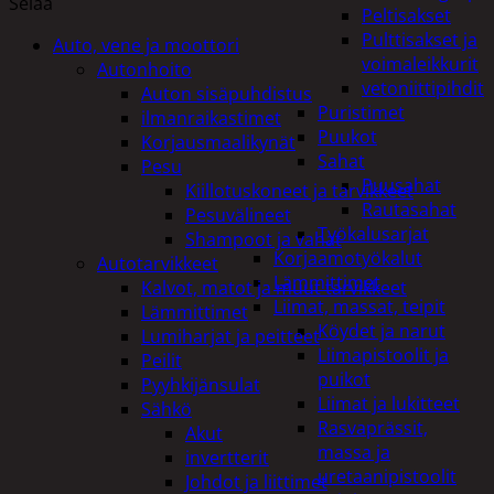
Selaa
Peltisakset
Pulttisakset ja
Auto, vene ja moottori
voimaleikkurit
Autonhoito
vetoniittipihdit
Auton sisäpuhdistus
Puristimet
ilmanraikastimet
Puukot
Korjausmaalikynät
Sahat
Pesu
Puusahat
Kiillotuskoneet ja tarvikkeet
Rautasahat
Pesuvälineet
Työkalusarjat
Shampoot ja vahat
Korjaamotyökalut
Autotarvikkeet
Lämmittimet
Kalvot, matot ja muut tarvikkeet
Liimat, massat, teipit
Lämmittimet
Köydet ja narut
Lumiharjat ja peitteet
Liimapistoolit ja
Peilit
puikot
Pyyhkijänsulat
Liimat ja lukitteet
Sähkö
Rasvaprässit,
Akut
massa ja
invertterit
uretaanipistoolit
Johdot ja liittimet