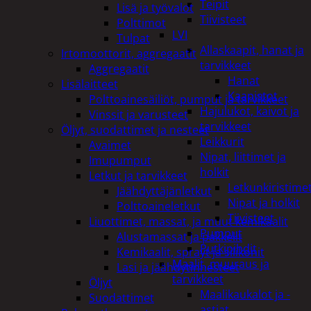
Teipit
Lisä ja työvalot
Tiivisteet
Polttimot
LVI
Tulpat
Allaskaapit, hanat ja
Irtomoottorit, aggregaatit
tarvikkeet
Aggregaatit
Hanat
Lisälaitteet
Kaapistot
Polttoainesäiliöt, pumput ja tarvikkeet
Hajulukot, kaivot ja
Vinssit ja varusteet
tarvikkeet
Öljyt, suodattimet ja nesteet
Leikkurit
Avaimet
Nipat, liittimet ja
Imupumput
holkit
Letkut ja tarvikkeet
Letkunkiristime
Jäähdyttäjänletkut
Nipat ja holkit
Polttoaineletkut
Tiivisteet
Liuottimet, massat, ja muut kemikaalit
Pumput
Alustamassat ja pakkelit
Putkipihdit
Kemikaalit, sprayt ja silikonit
Maalit, muuraus ja
Lasi ja jäähdytinnesteet
tarvikkeet
Öljyt
Maalikaukalot ja -
Suodattimet
astiat