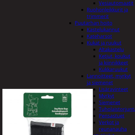
Vesiautomaatit
Ruohonleikkurit ja
trimmerit
Puutarhan hoito
Kastelukannut
Kateharsot
Kukat ja ruukut
Altakastelu
Ketjut, koukut
ja kiinnikkeet
Kukkaruukut
Lannoitteet, myrkyt
ja siemenet
Lisäravinteet
Myrkyt
Siemenet
Tuholaistorjunt
Pensastuet
Verkot ja
reunanauha