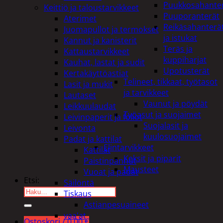
Puukkosahante
Keittiö ja taloustarvikkeet
Puuporanterät
Aterimet
Reikäsahanterä
Juomapullot ja termokset
ja istukat
Kannut ja kanisterit
Teräs ja
Kattaustarvikkeet
kuppiharjat
Kauhat, lastat ja sudit
Upotusterät
Kertakäyttöastiat
Telineet, tikkaat, työtasot
Lasit ja mukit
ja tarvikkeet
Lautaset
Vaunut ja pöydät
Leikkuulaudat
Työasut ja suojaimet
Leivinpaperit ja foliot
Suojalasit ja
Leivonta
kuulosuojaimet
Padat ja kattilat
Elintarvikkeet
Kattilat
Keksit ja piparit
Paistinpannut
Mausteet
Vuoat ja padat
Etsi:
Säilöntä
Tiskaus
Astianpesuaineet
vaa'at
Ostoskori /
0,00
€