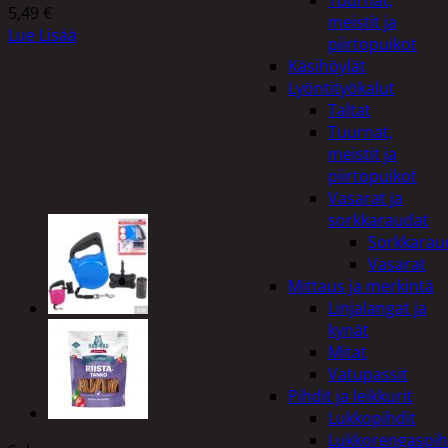
Tuurnat,
5,49
€
meistit ja
Lue Lisää
piirtopuikot
Käsihöylät
Lyöntityökalut
Taltat
Tuurnat,
meistit ja
piirtopuikot
Vasarat ja
sorkkaraudat
Sorkkarau
Vasarat
Mittaus ja merkintä
Linjalangat ja
kynät
Mitat
Vatupassit
Pihdit ja leikkurit
Lukkopihdit
Lukkorengaspih