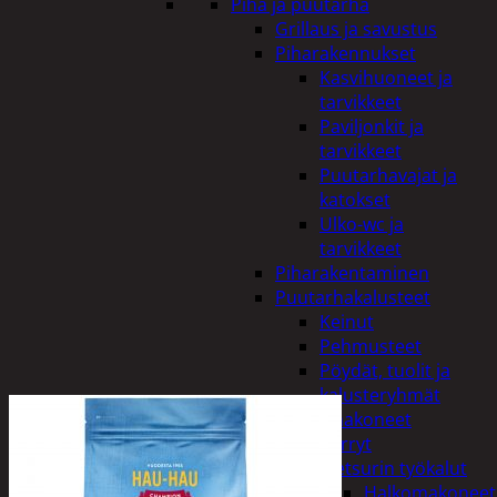
Piha ja puutarha
Grillaus ja savustus
Piharakennukset
Kasvihuoneet ja
tarvikkeet
Paviljonkit ja
tarvikkeet
Puutarhavajat ja
katokset
Ulko-wc ja
tarvikkeet
Piharakentaminen
Puutarhakalusteet
Keinut
Pehmusteet
Pöydät, tuolit ja
kalusteryhmät
Puutarhakoneet
Kärryt
Metsurin työkalut
Halkomakoneet