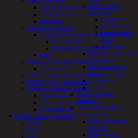
Pakoputken osat
Maalit, lakat ja
Laipat ja kiinnikkeet
ohentimet
Putket ja kulmat
Liuottimet
Tarvikkeet
Metallimaalit
Perävaunutarvikkeet
Spraymaalit ja
Hinausköydet, kiristysliinat ja kiinnikkeet
-lakat
Hinausköydet
Talomaalit
Kiristysliinat ja tarvikkeet
Muuraus, tapetointi
Valot
ja laatoitus
Rengas ja -vannetarvikkeet
Pensselit telat ja
Pukit ja tunkit
lastat
Sähköpotkulaudat, skootterit ja ajoneuvot
Sekoittimet
Tukkikärryt ja juontopulkat
Suojaus
Veneet ja veneilytarvikkeet
Muut työkalut ja
Airot ja melat
tarvikkeet
Kanootit ja sup-laudat
Paineilmatyökalut ja
Perämoottorit
kompressorit
Eläintenruoka ja tarvikkeet
Letkut, liittimet ja
Jyrsijät
pistoolit
Kissat
Letkut ja muut
Koirat