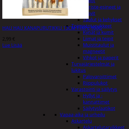
Kellot
Koriste-esineet ja
kasvit
Taulut ja kehykset
Toimistotarvikkeet
HAU HAU KANAPURUTIKKU 13CM 11KPL 100G
Kynät ja kumit
Liimat ja teipit
2,99
€
Muistitaulut ja
Lue Lisää
magneetit
Vihkot ja paperit
Turvajärjestelmät ja
lukitus
Palovaroittimet
Riippulukot
Varastointi ja säilytys
Hyllyt ja -
kannattimet
Säilytyslaatikot
Vapaa-aika ja urheilu
Askartelu
Askartelutarvikkeet