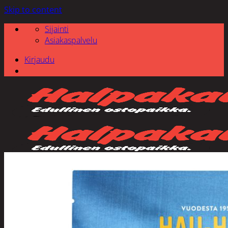
Skip to content
Sijainti
Asiakaspalvelu
Kirjaudu
Etsi: