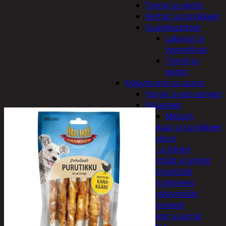
Tyynyt ja peitot
Verhot ja tarvikkeet
Vuodevaatteet
Lakanat ja
tyynynlinat
Tyynyt ja
peitot
Kylpyhuone ja sauna
Harjat ja pesuaineet
Kalusteet
Mittarit
Kiukaat ja tarvikkeet
Tuoksut
Kynttilät ja lyhdyt
Kynttilät ja lyhdyt
Led-kynttilät
Lyhtytelineet
Pöytäkynttilät
Sisustusesineet
Kalvot ja tarrat