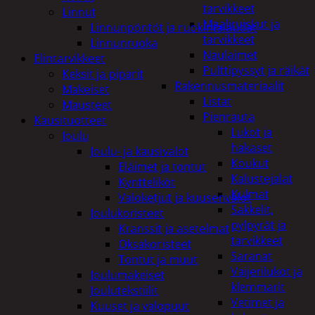
tarvikkeet
Linnut
Maaliruiskut ja
Linnunpöntöt ja ruokintalaudat
tarvikkeet
Linnunruoka
Naulaimet
Elintarvikkeet
Pulttipyssyt ja räikät
Keksit ja piparit
Rakennusmateriaalit
Makeiset
Listat
Mausteet
Pienrauta
Kausituotteet
Lukot ja
Joulu
hakaset
Joulu- ja kausivalot
Koukut
Eläimet ja tontut
Kalustejalat
Kyntteliköt
Kulmat
Valoketjut ja kuusenvalot
Sakkelit,
Joulukoristeet
pylpyrät ja
Kranssit ja asetelmat
tarvikkeet
Oksakoristeet
Saranat
Tontut ja muut
Vaijerilukot ja
Joulumakeiset
klemmarit
Joulutekstiilit
Vetimet ja
Kuuset ja valopuut