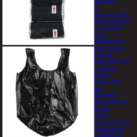
Puutarhatyökalut
Harjat
Kuokat ja haravat
Lumikolat ja lapiot
Saavit ja astiat
Sahat ja
puutarhasakset
Reppuruiskut ja
painepullot
Pihapatsaat ja koristeet
Postilaatikot
Valaisimet ja lamput
Aurinkokennovalot
Koristevalot
Koristevalaisimet
Loisteputket ja lamput
Pihavalaisimet
Sisävalaisimet
Lednauhat ja listat
Pöytävalaisimet
Yleisvalaisimet