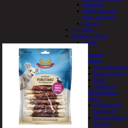
Miniatyyri
Sakset, liimat ja
muut tarvikkeet
Värikynät
Harrasteet
Käsityötarvikkeet
Langat
Lelut
Ilmapallot
Pihalelut
Hiekkalaatikkole
Muut pihalelut
Pallot
Vesipyssyt
Radio-ohjattavat
Sisälelut
Leikkiautot ja
työkoneet
Muovailuvahat
ja limat