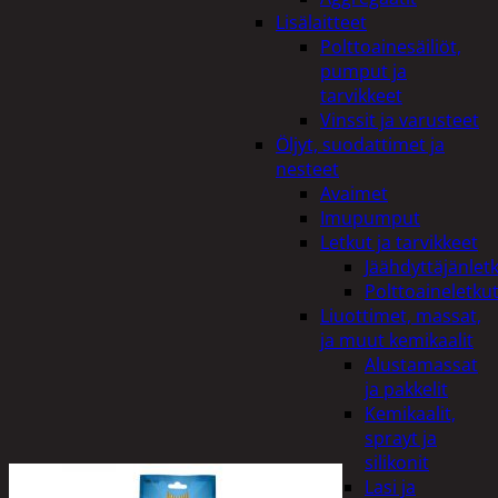
Lisälaitteet
Polttoainesäiliöt,
pumput ja
tarvikkeet
Vinssit ja varusteet
Öljyt, suodattimet ja
nesteet
Avaimet
Imupumput
Letkut ja tarvikkeet
Jäähdyttäjänlet
Polttoaineletku
Liuottimet, massat,
ja muut kemikaalit
Alustamassat
ja pakkelit
Kemikaalit,
sprayt ja
silikonit
Lasi ja