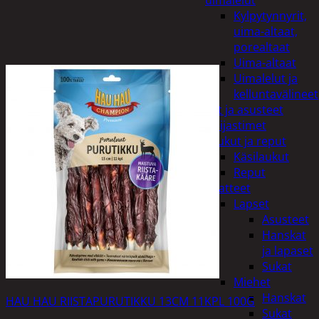
uimalelut
Kylpytynnyrit,
uima-altaat,
porealtaat
Uima-altaat
Uimalelut ja
kelluntavälineet
Vaatteet ja asusteet
Heijastimet
Laukut ja reput
Käsilaukut
Reput
Vaatteet
Lapset
Asusteet
Hanskat
ja lapaset
Sukat
Miehet
Hanskat
HAU HAU RIISTAPURUTIKKU 13CM 11KPL 100G
Sukat