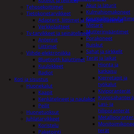
Kotelot ja telineet
Akut ja laturit
Tehosekoittimet
Kulmahiomakoneet
Tietokonetarvikkeet
Kuumailmapuhaltim
Adapterit, liittimet ja telakointiasemat
Mittarit
Verkkolaitteet
Mutterinvääntimet
Tv-tarvikkeet ja seinätelineet
Porakoneet
Antennit
Ruiskut
Liittimet
Sahat ja sirkkelit
Viihde-elektroniikka
Terät ja laikat
Bluetooth kaiuttimet
Hionta ja
Kuulokkeet
katkaisu
Radiot
Kierretapit ja
Koti ja sisustus
työkalut
Huonekalut
Kiviporanterät
Kaapit
Kuviosahanterä
Kenkätelineet ja naulakot
Lasi- ja
Peilit
tiiliporanterät
Huonetuoksut
Metalliporanter
Juhlatarvikkeet
Monitoimikone
Koristelu
terät
Paketointi