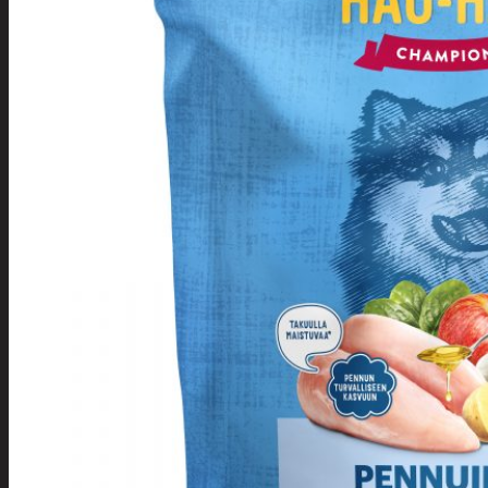
Tuotevalikoima
Poistotuotteet
Kausituotteet
Joulu
Joulu- ja kausivalot
Eläimet ja
tontut
Kyntteliköt
Valoketjut ja
kuusenvalot
Joulukoristeet
Kranssit ja
asetelmat
Tontut ja
muut
Joulutekstiilit
Paketointi
Marjastus
Talvi
Päivittäistavarat