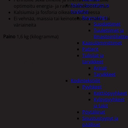
Kodin lämmitys ja
optimoitu energia- ja ravintoainekoostumus
tuuletus
Kalsiumia ja fosforia oikeassa suhteessa
Ilmanvaihto
Ei vehnää, maissia tai keinotekoisia maku- tai
Suodattimet
väriaineita
Tuulettimet ja
Paino
1,6 kg (kilogramma)
Ilmastointilaitte
Kaasulämmittimet
Patterit
Tulisijat ja
Tutustu myös
tarvikkeet
Arinat
Tarvikkeet
Kodintekstiilit
Pyyhkeet
Keittiöpyyhkeet
Kylpypyyhkeet
ja takit
Pöytäliinat
Sisustustyynyt ja
päälliset