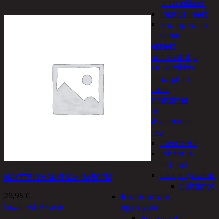
ja tarvikkeet
Pesuvälineet
Shampoot ja
vahat
Autotarvikkeet
Kalvot, matot ja
muut tarvikkeet
Lumiharjat ja
peitteet
Lämmittimet
Peilit
Pyyhkijänsulat
Sähkö
Invertterit
Johdot ja
liittimet
Lisä ja työvalot
NÄYTTELYHÄKKI 60×43×50CM
Polttimot
29,95
€
Irtomoottorit,
Lisää ostoskoriin
aggregaatit
Aggregaatit