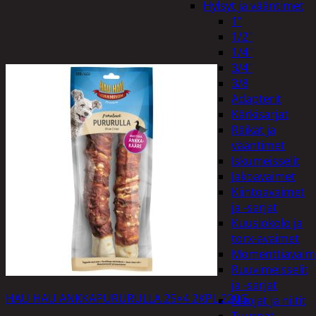
Hylsyt ja vääntimet
1"
1/2"
1/4"
3/4"
3/8
Adapterit
Kärkisarjat
Räikät ja
vääntimet
Iskumeisselit
Jakoavaimet
Kiintoavaimet
ja -sarjat
Kuusiokolo ja
torx-avaimet
Momenttiavaim
Ruuvimeisselit
ja -sarjat
HAU HAU ANKKAPURURULLA 25×4 2KPL 220G
Nitojat ja niitit