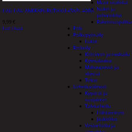
Muut sisälelut
Nuket ja
HAU HAU ANKKAPURUTIKKU 45KPL 400G
pehmolelut
9,99
€
Rakennuspalika
Lue Lisää
Pelit
Polkupyöräily
Lukot
Retkeily
Keittimet ja ruokailu
Kylmälaukut
Makuupussit ja
alustat
Teltat
Urheiluvälineet
Kypärät ja
suojaimet
Talviurheilu
Hiihtäminen
Jääkiekko
Vesiurheilu ja