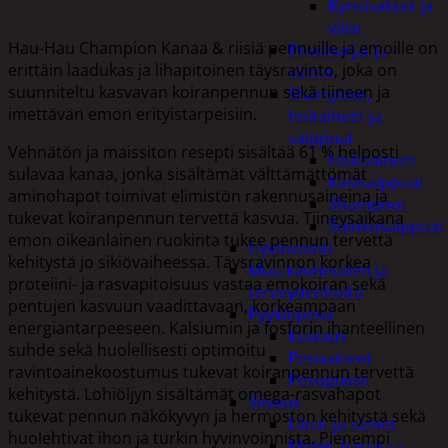
Kynsisakset ja
viilat
Hau-Hau Champion Kanaa & riisiä pennuille ja emoille on
Pesuharjat ja -
erittäin laadukas ja lihapitoinen täysravinto, joka on
sienet
suunniteltu kasvavan koiranpennun sekä tiineen ja
Shampoot,
imettävän emon erityistarpeisiin.
hoitaineet ja
saippuat
Vehnätön ja maissiton resepti sisältää 61 % helposti
Hoitoaineet
sulavaa kanaa, jonka sisältämät välttämättömät
Käsisaippuat
aminohapot toimivat elimistön rakennusaineina ja
Shampoot
tukevat koiranpennun tervettä kasvua. Tiineysaikana
Suihkusaippuat
emon oikeanlainen ruokinta tukee pennun tervettä
Hyvinvointi
kehitystä jo sikiövaiheessa. Täysravinnon korkea
Muu kauneuden ja
proteiini- ja rasvapitoisuus vastaa emokoiran sekä
terveydenhoito
pentujen kasvuun vaadittavaan, korkeampaan
Pyykinpesu
energiantarpeeseen. Kalsiumin ja fosforin ihanteellinen
Kuivaus
suhde sekä huolellisesti optimoitu
Pesuaineet
ravintoainekoostumus tukevat koiranpennun tervettä
Pesupussit
kehitystä. Lohiöljyn sisältämät omega-rasvahapot
Siivous
tukevat pennun näkökyvyn ja hermoston kehitystä sekä
Liinat ja sienet
huolehtivat ihon ja turkin hyvinvoinnista. Pienempi
Mopit, harjat ja