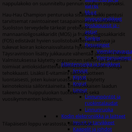
nappulakoko on suunniteltu pennun suuhun sopivaksi.
varret
Muut
Hau-Hau Champion penturuoka sisältää kaikki pentusi
siivoustarvikkeet
tarvitsemat ravintoaineet tasapainoisessa suhteessa.
Roskapussit ja -
Suoliston terveydelle tärkeät prebiootit,
astiat
mannaanioligosakkaridit (MOS) ja frukto-oligosakkaridit
Sankot
(FOS) edistävät hyvien suolistobakteerien kasvua ja
Pesuaineet
tukevat koiran kokonaisvaltaista hyvinvointia.
Viemärinavausa
Täysravintoon lisätty jukkauute vähentää jätösten hajua.
Yleispesuaineet
Valmistuksessa käytetty orgaaninen seleeni ja E-vitamiini
Eläintenruoka ja tarvikkeet
toimivat antioksidantteina elimistössä suojaten soluja
Jyrsijät
tehokkaasti. Lisäksi E-vitamiini säilöö tuotteen
Kissat
luontaisesti, joten kuivaruoassa ei ole käytetty
Koirat
keinotekoisia säilöntäaineita. Ensiluokkaisen laadun
Linnut
takeena on huippuluokan tuotekehitys sekä
Linnunpöntöt ja
vuosikymmenten kokemus.
ruokintalaudat
Linnunruoka
Kodin elektroniikka ja laitteet
Imurit ja tarvikkeet
Tilapäisesti loppu varastosta, tilaustuote.
Kaapelit ja johdot