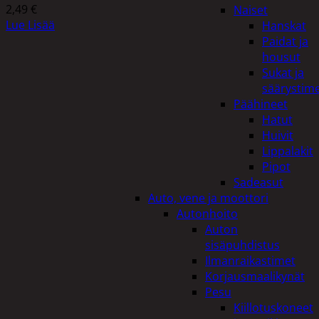
2,49
€
Naiset
Lue Lisää
Hanskat
Paidat ja
housut
Sukat ja
säärystim
Päähineet
Hatut
Huivit
Lippalakit
Pipot
Sadeasut
Auto, vene ja moottori
Autonhoito
Auton
sisäpuhdistus
Ilmanraikastimet
Korjausmaalikynät
Pesu
Kiillotuskoneet