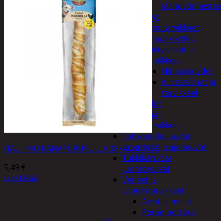
jäähdytinnestee
Öljyt
Perävaunutarvikkeet
Hinausköydet,
kiristysliinat ja
kiinnikkeet
Hinausköydet
Kiristysliinat ja
tarvikkeet
Valot
Rengas ja -
vannetarvikkeet
Sähköpotkulaudat,
skootterit ja ajoneuvot
HAU HAU KANAPURURULLA 38×4CM 175G
Tukkikärryt ja
5,49
€
juontopulkat
Lue Lisää
Veneet ja
veneilytarvikkeet
Airot ja melat
Perämoottorit