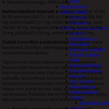
Peilit
%. Metabolinen energia: 4000 kcal/kg.
Huonetuoksut
Ravitsemukselliset lisäaineet
: A-vitamiini (3a672a) 18 000
Juhlatarvikkeet
IU, D3-vitamiini (3a671) 1 600 IU, E-vitamiini (3a700) 500
Koristelu
mg, biotiini (3a880) 0,7 mg, sinkki (3b606) 100 mg, rauta
Paketointi
(3b106) 90 mg, mangaani (3b504) 40 mg, kupari (3b406)
Keittiö ja taloustarvikkeet
18 mg, jodi (3b201) 0,8 mg, seleeni (3b810) 0,17mg.
Aterimet
Juomapullot ja
Sisältää luonnollisia antioksidantteja
: Tokoferoliuutetta
termokset
kasviöljystä (1b306(i)), askorbyylipalmitaattia (1b304) ja
Kannut ja kanisterit
rosmariiniuutetta.&nbsp;
Kauhat, lastat ja
sudit
Täysrehun voi tarjota sellaisenaan tai kostutettuna.
Kattaustarvikkeet
Maistuvuuden lisäämiseksi voit sekoittaa kuivaruokaan
Kertakäyttöastiat
Hau-Haun märkäruokia. Pidä aina raikasta vettä koirasi
Lautaset
saatavilla. Suositeltavan annostelun näet pakkauksessa
Lasit ja mukit
olevasta ruokintataulukosta. Päivittäinen ravinnontarve
Leikkuulaudat
riippuu mm. koiran koosta, iästä, aktiivisuudesta sekä
Padat ja kattilat
vuodenajasta. Pitääksesi koiran hyvässä kunnossa, tarjoa
Tiskaus
sille tarpeeksi liikuntaa ja vältä liikaruokintaa.
Astianpesuaine
Säilöntä
Pennuille sekä tiineille ja imettäville nartuille