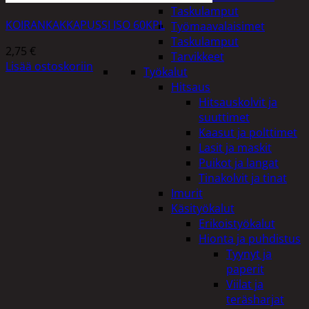
Taskulamput
KOIRANKAKKAPUSSI ISO 60KPL
Työmaavalaisimet
Taskulamput
2,75
€
Tarvikkeet
Lisää ostoskoriin
Työkalut
Hitsaus
Hitsauskolvit ja
suuttimet
Kaasut ja polttimet
Lasit ja maskit
Puikot ja langat
Tinakolvit ja tinat
Imurit
Käsityökalut
Erikoistyökalut
Hionta ja puhdistus
Tyynyt ja
paperit
Viilat ja
teräsharjat