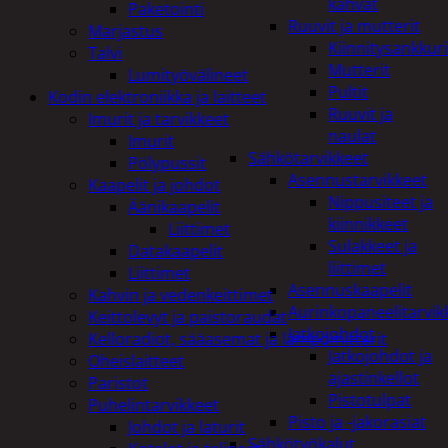
kahvat
Paketointi
Ruuvit ja mutterit
Marjastus
Kiinnitysankkuri
Talvi
Mutterit
Lumityövälineet
Pultit
Kodin elektroniikka ja laitteet
Ruuvit ja
Imurit ja tarvikkeet
naulat
Imurit
Sähkötarvikkeet
Pölypussit
Asennustarvikkeet
Kaapelit ja johdot
Nippusiteet ja
Äänikaapelit
kiinnikkeet
Liittimet
Sulakkeet ja
Datakaapelit
liittimet
Liittimet
Asennuskaapelit
Kahvin ja vedenkeittimet
Aurinkopaneelitarvik
Keittolevyt ja paistoraudat
Jatkojohdot
Kelloradiot, sääasemat ja lämpömittarit
Jatkojohdot ja
Oheislaitteet
ajastinkellot
Paristot
Pistotulpat
Puhelintarvikkeet
Pisto ja -jakorasiat
Johdot ja laturit
Sähkötyökalut