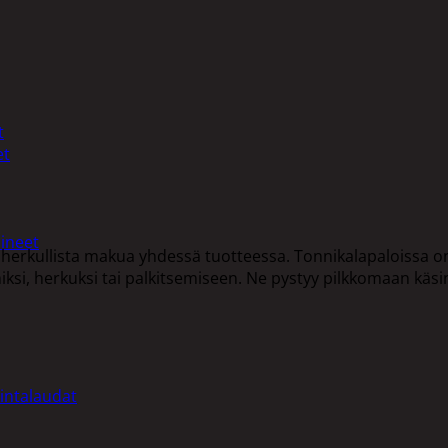
t
et
ineet
erkullista makua yhdessä tuotteessa. Tonnikalapaloissa on tu
ksi, herkuksi tai palkitsemiseen. Ne pystyy pilkkomaan käsin 
intalaudat