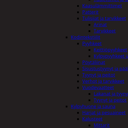
Kaasulämmittimet
Patterit
Tulisijat ja tarvikkeet
Arinat
Tarvikkeet
Kodintekstiilit
Pyyhkeet
Keittiöpyyhkeet
Kylpypyyhkeet ja
Pöytäliinat
Sisustustyynyt ja pääl
Tyynyt ja peitot
Verhot ja tarvikkeet
Vuodevaatteet
Lakanat ja tyyny
Tyynyt ja peitot
Kylpyhuone ja sauna
Harjat ja pesuaineet
Kalusteet
Mittarit