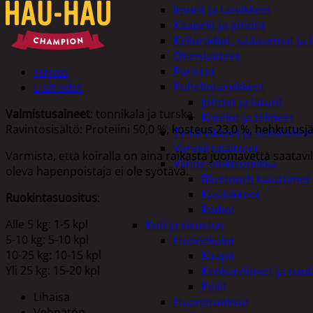
Imurit ja tarvikkeet
Kaapelit ja johdot
Kelloradiot, sääasemat ja 
Oheislaitteet
Paristot
Kuvaus
Puhelintarvikkeet
Lisätiedot
Johdot ja laturit
Valmistusaineet
: tonnikala ja turska.
Kotelot ja telineet
Ravintosisältö: Proteiini 50,0 %, kosteus 23,0 %, hehkutusjä
Tv-tarvikkeet ja seinäteline
Varavirtalaitteet
Varmista, että koiralla on aina raikasta juomavettä saatavill
Viihde-elektroniikka
oleva hapenpoistaja ei ole syötävä.
Bluetooth kaiuttimet
Kuulokkeet
Ruokintasuositus
:
Radiot
Alle 5 kg: 1-5 kpl
Koti ja sisustus
5-10 kg: 5-10 kpl
Huonekalut
10-25 kg: 10-15 kpl
Kaapit
Yli 25 kg: 15-20 kpl
Kenkätelineet ja naul
Peilit
Lihaisa
Huonetuoksut
Vehnätön