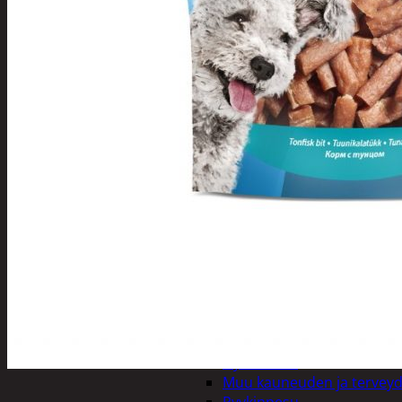
Henkilökohtainen hygienia
Deodorantit
Hiustenhoito
Hiusharjat ja m
Hiuspinnit ja len
Hiusvärit
Hiusten ja parr
Hammashygienia tuo
Kosmetiikka
Käsi ja jalkahoito
Käsivoiteet ja r
Kynsisakset ja vi
Pesuharjat ja -sienet
Shampoot, hoitaineet
Hoitoaineet
Käsisaippuat
Shampoot
Suihkusaippuat
Hyvinvointi
Muu kauneuden ja tervey