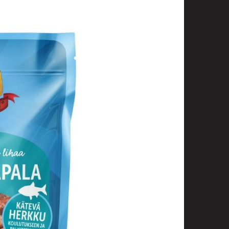
t
uusenvalot
telmat
fiointi