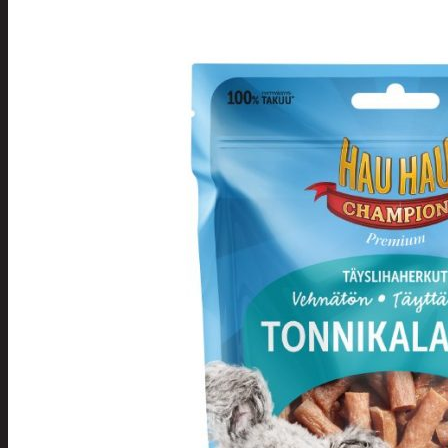
Tuotevalikoima
Poistotuotteet
Kausituotteet
Joulu
Joulu- ja kausivalot
Eläimet ja tontu
Kyntteliköt
Valoketjut ja k
Joulukoristeet
Kranssit ja ase
Tontut ja muut
Joulutekstiilit
Paketointi
Marjastus
Talvi
Päivittäistavarat
Apuvälineet
Hengityssuojaimet ja desin