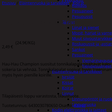
Pyykinpesu
Etusivu
/
Eläintenruoka ja tarvikkeet
/
Koirat
Kuivaus
Pesuaineet
Pesupussit
HAU HAU TONNIKALAPALA 100G
Siivous
Liinat ja sienet
Mopit, harjat ja varre
Muut siivoustarvikke
(24.9€/KG)
Roskapussit ja -astiat
2,49
€
Sankot
Pesuaineet
Viemärinavausa
Hau-Hau Champion suositut tonnikalapala sisältävät kaksi h
Yleispesuaineet
sokeria tai vehnää. Tonnikalapalat sopivat hyvin treeninami
Eläintenruoka ja tarvikkeet
myös hyvin pienille koirille.
Jyrsijät
Kissat
Koirat
Linnut
Tilapäisesti loppu varastosta, tilaustuote.
Linnunpöntöt ja ruok
Linnunruoka
Tuotetunnus:
6430030780650
Osasto:
Koirat
Kodin elektroniikka ja laitteet