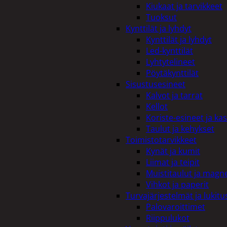
Kiukaat ja tarvikkeet
Tuoksut
Kynttilät ja lyhdyt
Kynttilät ja lyhdyt
Led-kynttilät
Lyhtytelineet
Pöytäkynttilät
Sisustusesineet
Kalvot ja tarrat
Kellot
Koriste-esineet ja kas
Taulut ja kehykset
Toimistotarvikkeet
Kynät ja kumit
Liimat ja teipit
Muistitaulut ja magne
Vihkot ja paperit
Turvajärjestelmät ja lukitu
Palovaroittimet
Riippulukot