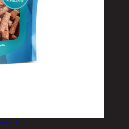
uotoilutuotteet
kit
anleikkuukoneet
tteet
asvat
ilat
 ja saippuat
denhoito