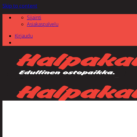
Skip to content
Sijainti
Asiakaspalvelu
Kirjaudu
Etsi: