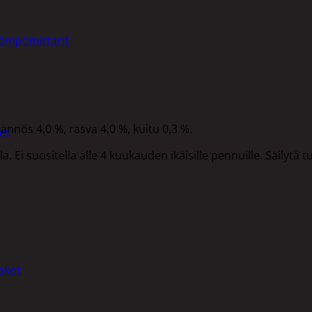
lämpömittarit
ännös 4,0 %, rasva 4,0 %, kuitu 0,3 %.
et
a. Ei suositella alle 4 kuukauden ikäisille pennuille. Säilytä t
akot