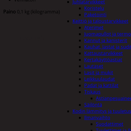
Juhlatarvikkeet
Koristelu
Paino
0,1 kg (kilogramma)
Paketointi
Keittiö ja taloustarvikkeet
Aterimet
Juomapullot ja termo
Tutustu myös
Kannut ja kanisterit
Kauhat, lastat ja sudi
Kattaustarvikkeet
Kertakäyttöastiat
Lautaset
Lasit ja mukit
Leikkuulaudat
Padat ja kattilat
Tiskaus
Astianpesuaine
Säilöntä
Kodin lämmitys ja tuuletu
Ilmanvaihto
Suodattimet
Tuulettimet ja I