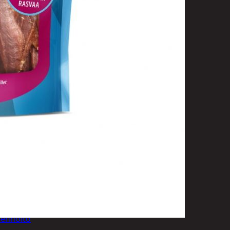
uotoilutuotteet
kit
anleikkuukoneet
tteet
asvat
ilat
 ja saippuat
denhoito