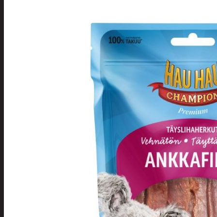
Tuotevalikoima
Poistotuotteet
Kausituotteet
Joulu
Joulu- ja kausivalot
Eläimet ja tontu
Kyntteliköt
Valoketjut ja k
Joulukoristeet
Kranssit ja ase
Tontut ja muut
Joulutekstiilit
Paketointi
Marjastus
Talvi
Päivittäistavarat
Apuvälineet
Hengityssuojaimet ja desin