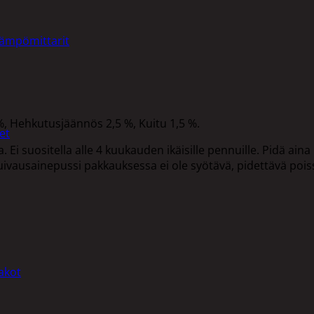
lämpömittarit
 %, Hehkutusjäännös 2,5 %, Kuitu 1,5 %.
et
Ei suositella alle 4 kuukauden ikäisille pennuille. Pidä aina 
uivausainepussi pakkauksessa ei ole syötävä, pidettävä poiss
akot