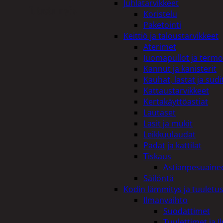
Juhlatarvikkeet
Tutustu myös
Koristelu
Paketointi
Keittiö ja taloustarvikkeet
Aterimet
Juomapullot ja termo
Kannut ja kanisterit
Kauhat, lastat ja sudi
Kattaustarvikkeet
Kertakäyttöastiat
Lautaset
Lasit ja mukit
Leikkuulaudat
Padat ja kattilat
Tiskaus
Astianpesuaine
Säilöntä
Kodin lämmitys ja tuuletu
Ilmanvaihto
Suodattimet
Tuulettimet ja I