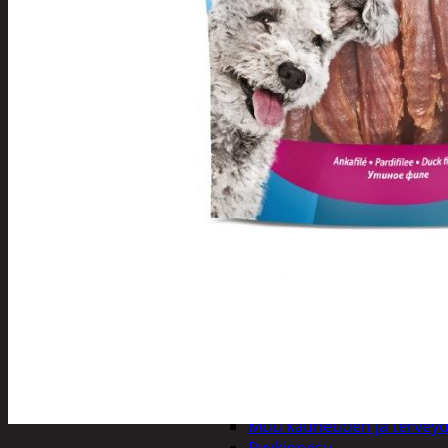
Henkilökohtainen hygienia
Deodorantit
Hiustenhoito
Hiusharjat ja m
Hiuspinnit ja len
Hiusvärit
Hiusten ja parr
Hammashygienia tuo
Kosmetiikka
Käsi ja jalkahoito
Käsivoiteet ja r
Kynsisakset ja vi
Pesuharjat ja -sienet
Shampoot, hoitaineet
Hoitoaineet
Käsisaippuat
Shampoot
Suihkusaippuat
Hyvinvointi
Muu kauneuden ja tervey