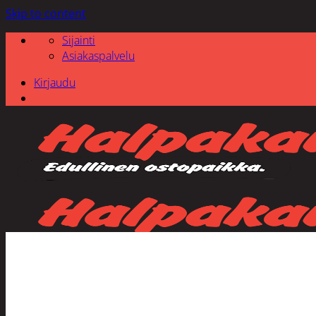
Skip to content
Sijainti
Asiakaspalvelu
Kirjaudu
Etsi: