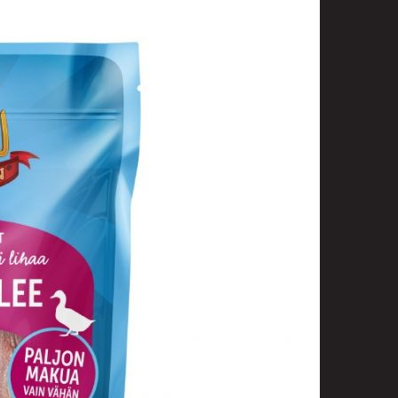
t
uusenvalot
telmat
fiointi