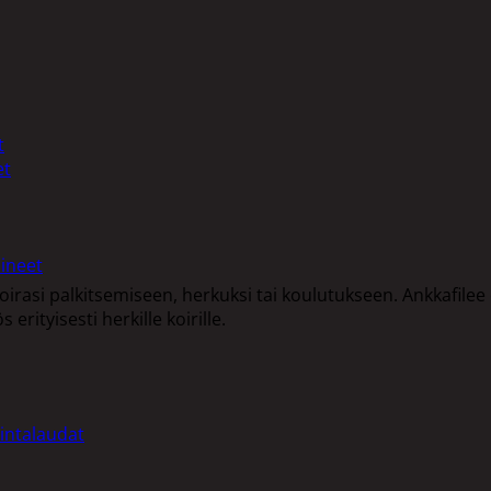
t
et
ineet
asi palkitsemiseen, herkuksi tai koulutukseen. Ankkafilee ei 
rityisesti herkille koirille.
intalaudat