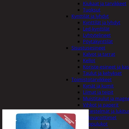
Kiukaat ja tarvikkeet
Tuoksut
Kynttilät ja lyhdyt
Kynttilät ja lyhdyt
Led-kynttilät
Lyhtytelineet
Pöytäkynttilät
Sisustusesineet
Kalvot ja tarrat
Kellot
Koriste-esineet ja kas
Taulut ja kehykset
Toimistotarvikkeet
Kynät ja kumit
Liimat ja teipit
Muistitaulut ja magne
Vihkot ja paperit
Turvajärjestelmät ja lukitu
Palovaroittimet
Riippulukot