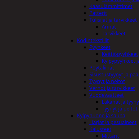
Kaasulämmittimet
Patterit
Tulisijat ja tarvikkeet
Arinat
Tarvikkeet
Kodintekstiilit
Pyyhkeet
Keittiöpyyhkeet
Kylpypyyhkeet ja
Pöytäliinat
Sisustustyynyt ja pääl
Tyynyt ja peitot
Verhot ja tarvikkeet
Vuodevaatteet
Lakanat ja tyyny
Tyynyt ja peitot
Kylpyhuone ja sauna
Harjat ja pesuaineet
Kalusteet
Mittarit