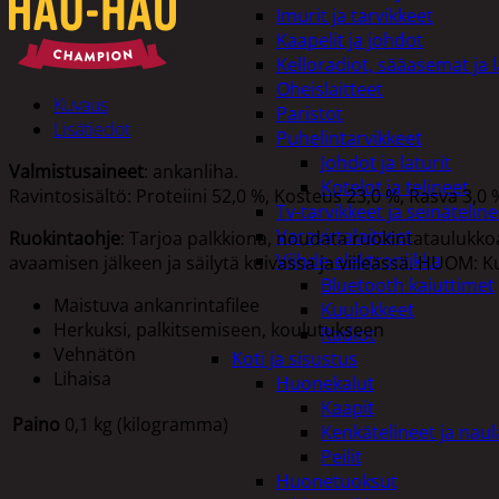
Imurit ja tarvikkeet
Kaapelit ja johdot
Kelloradiot, sääasemat ja 
Oheislaitteet
Kuvaus
Paristot
Lisätiedot
Puhelintarvikkeet
Johdot ja laturit
Valmistusaineet
: ankanliha.
Kotelot ja telineet
Ravintosisältö: Proteiini 52,0 %, Kosteus 23,0 %, Rasva 3,0
Tv-tarvikkeet ja seinäteline
Varavirtalaitteet
Ruokintaohje
: Tarjoa palkkiona, noudata ruokintataulukkoa. 
Viihde-elektroniikka
avaamisen jälkeen ja säilytä kuivassa ja viileässä. HUOM: K
Bluetooth kaiuttimet
Maistuva ankanrintafilee
Kuulokkeet
Herkuksi, palkitsemiseen, koulutukseen
Radiot
Vehnätön
Koti ja sisustus
Lihaisa
Huonekalut
Kaapit
Paino
0,1 kg (kilogramma)
Kenkätelineet ja naul
Peilit
Huonetuoksut