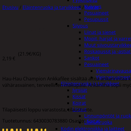
Pyykinpesu
Kuivaus
Etusivu
/
Eläintenruoka ja tarvikkeet
/
Koirat
Pesuaineet
Pesupussit
Siivous
HAU HAU ANKKAFILEE 100G
Liinat ja sienet
Mopit, harjat ja varre
Muut siivoustarvikke
Roskapussit ja -astiat
(21.9€/KG)
Sankot
2,19
€
Pesuaineet
Viemärinavausa
Yleispesuaineet
Hau-Hau Champion Ankkafilee sisältää aitoa ankanrintaa koir
Eläintenruoka ja tarvikkeet
vähärasvainen, terveellinen makupala. Ankanliha sopii myös e
Jyrsijät
Kissat
Koirat
Linnut
Tilapäisesti loppu varastosta, tilaustuote.
Linnunpöntöt ja ruok
Tuotetunnus:
6430030783880
Osasto:
Koirat
Linnunruoka
Kodin elektroniikka ja laitteet