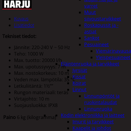
varret
Muut
Kuvaus
siivoustarvikkeet
Lisätiedot
Roskapussit ja -
astiat
Tekniset tiedot:
Sankot
Pesuaineet
Jännite: 220-240 V ~ 50 Hz
Viemärinavausa
Teho: 1000 W
Yleispesuaineet
Max. tuotto: 20000 l/h
Eläintenruoka ja tarvikkeet
Max. upotussyvyys: 7 m
Jyrsijät
Max. nostokorkeus: 10 m
Kissat
Veden max. lämpötila: 35 °C
Koirat
Letkuliitäntä: 1½””
Linnut
Rungon materiaali: teräs
Linnunpöntöt ja
Virtajohto: 10 m
ruokintalaudat
Suojausluokka: IPX8
Linnunruoka
Kodin elektroniikka ja laitteet
Paino
6 kg (kilogramma)
Imurit ja tarvikkeet
Kaapelit ja johdot