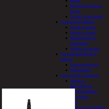
Kellot
Koriste-esineet ja
kasvit
Taulut ja kehykset
Toimistotarvikkeet
Kynät ja kumit
Liimat ja teipit
Muistitaulut ja
magneetit
Vihkot ja paperit
Turvajärjestelmät ja
lukitus
Palovaroittimet
Riippulukot
Varastointi ja säilytys
Hyllyt ja -
kannattimet
Säilytyslaatikot
Vapaa-aika ja urheilu
Askartelu
Askartelutarvikkeet