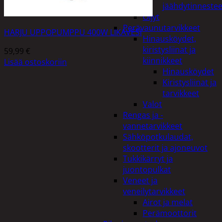
jäähdytinnestee
Öljyt
Perävaunutarvikkeet
HARJU UPPOPUMPPU 400W LIKAVESI
Hinausköydet,
kiristysliinat ja
59,99
€
kiinnikkeet
Lisää ostoskoriin
Hinausköydet
Kiristysliinat ja
tarvikkeet
Valot
Rengas ja -
vannetarvikkeet
Sähköpotkulaudat,
skootterit ja ajoneuvot
Tukkikärryt ja
juontopulkat
Veneet ja
veneilytarvikkeet
Airot ja melat
Perämoottorit