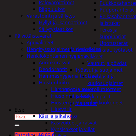
Palovaroittimet
Puukkosahante
Riippulukot
Puuporanterät
Varastointi ja säilytys
Reikäsahanterä
Hyllyt ja -kannattimet
ja istukat
Säilytyslaatikot
Teräs ja
Päivittäistavarat
kuppiharjat
Apuvälineet
Upotusterät
Hengityssuojaimet ja desinfiointi
Telineet, tikkaat, työtasot
Henkilökohtainen hygienia
ja tarvikkeet
Aurinkorasvat
Vaunut ja pöydät
Deodorantit
Työasut ja suojaimet
Hammashygienia tuotteet
Suojalasit ja
Hiustenhoito
kuulosuojaimet
Hiusharjat ja muotoilutuotteet
Elintarvikkeet
Hiuspinnit ja lenkit
Keksit ja piparit
Hiusten ja parranleikkuukoneet
Mausteet
Hiusvärit
Etsi:
Käsi ja jalkahoito
Käsivoiteet ja rasvat
Kynsisakset ja viilat
Ostoskori /
0,00
€
Kosmetiikka