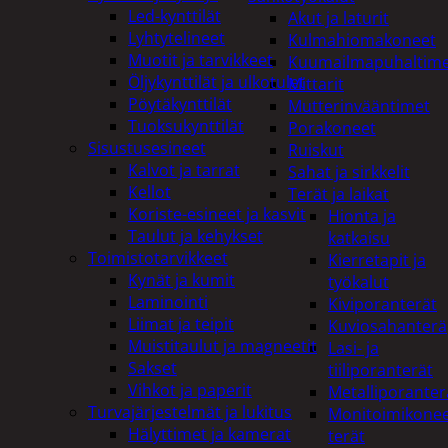
Led-kynttilät
Akut ja laturit
Lyhtytelineet
Kulmahiomakoneet
Muotit ja tarvikkeet
Kuumailmapuhaltim
Öljykynttilät ja ulkotulet
Mittarit
Pöytäkynttilät
Mutterinvääntimet
Tuoksukynttilät
Porakoneet
Sisustusesineet
Ruiskut
Kalvot ja tarrat
Sahat ja sirkkelit
Kellot
Terät ja laikat
Koriste-esineet ja kasvit
Hionta ja
Taulut ja kehykset
katkaisu
Toimistotarvikkeet
Kierretapit ja
Kynät ja kumit
työkalut
Laminointi
Kiviporanterät
Liimat ja teipit
Kuviosahanterä
Muistitaulut ja magneetit
Lasi- ja
Sakset
tiiliporanterät
Vihkot ja paperit
Metalliporanter
Turvajärjestelmät ja lukitus
Monitoimikone
Hälyttimet ja kamerat
terät