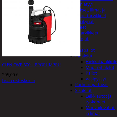
Miniatyyri
Sakset, liimat ja
muut tarvikkeet
Värikynät
Harrasteet
Käsityötarvikkeet
Langat
Lelut
Ilmapallot
Pihalelut
Hiekkalaatikkole
CLEN CWP 600 UPPOPUMPPU
Muut pihalelut
Pallot
205,00
€
Vesipyssyt
Lisää ostoskoriin
Radio-ohjattavat
Sisälelut
Leikkiautot ja
työkoneet
Muovailuvahat
ja limat