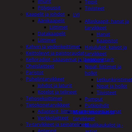
Imurit
Teipit
Pölypussit
Tiivisteet
Kaapelit ja johdot
LVI
Äänikaapelit
Allaskaapit, hanat ja
Liittimet
tarvikkeet
Datakaapelit
Hanat
Liittimet
Kaapistot
Kahvin ja vedenkeittimet
Hajulukot, kaivot ja
Keittolevyt ja paistoraudat
tarvikkeet
Kelloradiot, sääasemat ja lämpömittarit
Leikkurit
Oheislaitteet
Nipat, liittimet ja
Paristot
holkit
Puhelintarvikkeet
Letkunkiristime
Johdot ja laturit
Nipat ja holkit
Kotelot ja telineet
Tiivisteet
Tehosekoittimet
Pumput
Tietokonetarvikkeet
Putkipihdit
Adapterit, liittimet ja telakointiasemat
Maalit, muuraus ja
Verkkolaitteet
tarvikkeet
Tv-tarvikkeet ja seinätelineet
Maalikaukalot ja -
Antennit
astiat