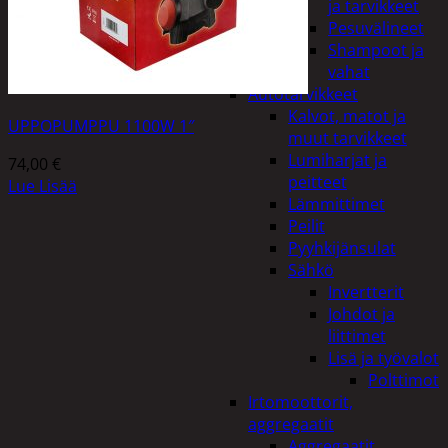
ja tarvikkeet
Pesuvälineet
Shampoot ja
vahat
Autotarvikkeet
Kalvot, matot ja
UPPOPUMPPU 1100W 1″
muut tarvikkeet
Lumiharjat ja
74,00
€
peitteet
Lue Lisää
Lämmittimet
Peilit
Pyyhkijänsulat
Sähkö
Invertterit
Johdot ja
liittimet
Lisä ja työvalot
Polttimot
Irtomoottorit,
aggregaatit
Aggregaatit