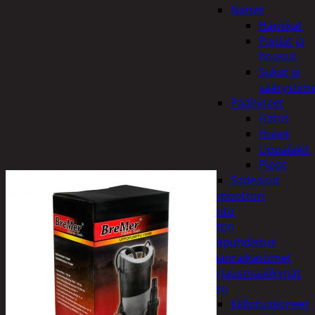
Naiset
Hanskat
Paidat ja
housut
Sukat ja
säärystim
Päähineet
Hatut
Huivit
Lippalakit
Pipot
Sadeasut
Auto, vene ja moottori
Autonhoito
Auton
sisäpuhdistus
Ilmanraikastimet
Korjausmaalikynät
Pesu
Kiillotuskoneet