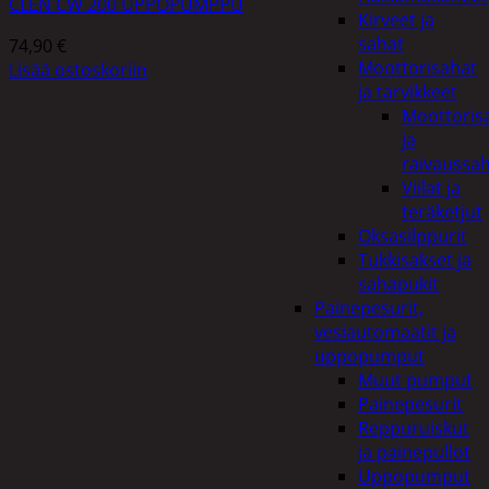
CLEN CW 200 UPPOPUMPPU
Kirveet ja
sahat
74,90
€
Moottorisahat
Lisää ostoskoriin
ja tarvikkeet
Moottoris
ja
raivaussa
Viilat ja
teräketjut
Oksasilppurit
Tukkisakset ja
sahapukit
Painepesurit,
vesiautomaatit ja
uppopumput
Muut pumput
Painepesurit
Reppuruiskut
ja painepullot
Uppopumput