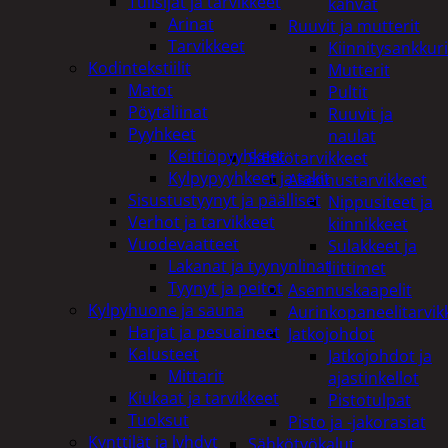
Tulisijat ja tarvikkeet
kahvat
Arinat
Ruuvit ja mutterit
Tarvikkeet
Kiinnitysankkuri
Kodintekstiilit
Mutterit
Matot
Pultit
Pöytäliinat
Ruuvit ja
Pyyhkeet
naulat
Keittiöpyyhkeet
Sähkötarvikkeet
Kylpypyyhkeet ja takit
Asennustarvikkeet
Sisustustyynyt ja päälliset
Nippusiteet ja
Verhot ja tarvikkeet
kiinnikkeet
Vuodevaatteet
Sulakkeet ja
Lakanat ja tyynynlinat
liittimet
Tyynyt ja peitot
Asennuskaapelit
Kylpyhuone ja sauna
Aurinkopaneelitarvik
Harjat ja pesuaineet
Jatkojohdot
Kalusteet
Jatkojohdot ja
Mittarit
ajastinkellot
Kiukaat ja tarvikkeet
Pistotulpat
Tuoksut
Pisto ja -jakorasiat
Kynttilät ja lyhdyt
Sähkötyökalut