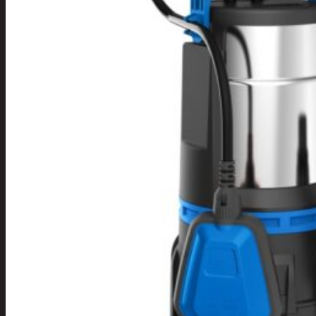
Tuotevalikoima
Poistotuotteet
Kausituotteet
Joulu
Joulu- ja kausivalot
Eläimet ja
tontut
Kyntteliköt
Valoketjut ja
kuusenvalot
Joulukoristeet
Kranssit ja
asetelmat
Tontut ja
muut
Joulutekstiilit
Paketointi
Marjastus
Talvi
Päivittäistavarat