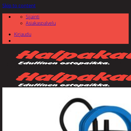
Skip to content
Sijainti
Asiakaspalvelu
Kirjaudu
Etsi: