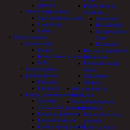
Liittimet
Maalit, lakat ja
Viihde-elektroniikka
ohentimet
Bluetooth kaiuttimet
Liuottimet
Kuulokkeet
Metallimaalit
Radiot
Spraymaalit ja
Koti ja sisustus
-lakat
Huonekalut
Talomaalit
Kaapit
Muuraus, tapetointi
Kenkätelineet ja naulakot
ja laatoitus
Peilit
Pensselit telat ja
Huonetuoksut
lastat
Juhlatarvikkeet
Sekoittimet
Koristelu
Suojaus
Paketointi
Muut työkalut ja
Keittiö ja taloustarvikkeet
tarvikkeet
Aterimet
Paineilmatyökalut ja
Juomapullot ja termokset
kompressorit
Kannut ja kanisterit
Letkut, liittimet ja
Kattaustarvikkeet
pistoolit
Kauhat, lastat ja sudit
Letkut ja muut