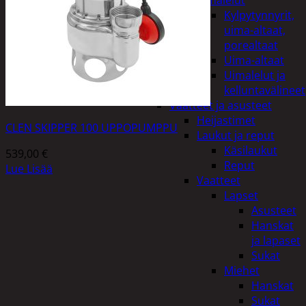
uimalelut
Kylpytynnyrit,
uima-altaat,
porealtaat
Uima-altaat
Uimalelut ja
kelluntavälineet
Vaatteet ja asusteet
Heijastimet
CLEN SKIPPER 100 UPPOPUMPPU
Laukut ja reput
Käsilaukut
539,00
€
Reput
Lue Lisää
Vaatteet
Lapset
Asusteet
Hanskat
ja lapaset
Sukat
Miehet
Hanskat
Sukat