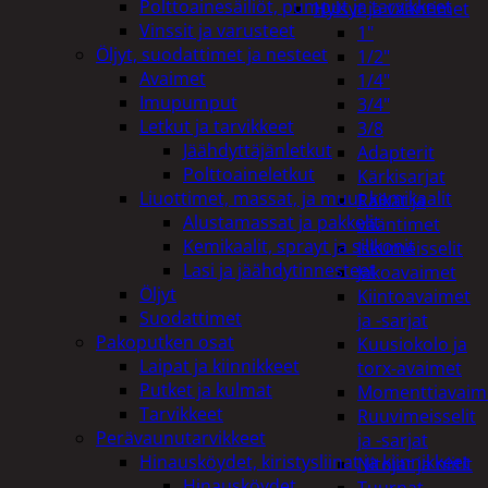
Polttoainesäiliöt, pumput ja tarvikkeet
Hylsyt ja vääntimet
Vinssit ja varusteet
1"
Öljyt, suodattimet ja nesteet
1/2"
Avaimet
1/4"
Imupumput
3/4"
Letkut ja tarvikkeet
3/8
Jäähdyttäjänletkut
Adapterit
Polttoaineletkut
Kärkisarjat
Liuottimet, massat, ja muut kemikaalit
Räikät ja
Alustamassat ja pakkelit
vääntimet
Kemikaalit, sprayt ja silikonit
Iskumeisselit
Lasi ja jäähdytinnesteet
Jakoavaimet
Öljyt
Kiintoavaimet
Suodattimet
ja -sarjat
Pakoputken osat
Kuusiokolo ja
Laipat ja kiinnikkeet
torx-avaimet
Putket ja kulmat
Momenttiavaim
Tarvikkeet
Ruuvimeisselit
Perävaunutarvikkeet
ja -sarjat
Hinausköydet, kiristysliinat ja kiinnikkeet
Nitojat ja niitit
Hinausköydet