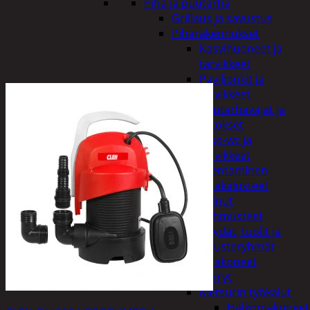
Piha ja puutarha
Grillaus ja savustus
Piharakennukset
Kasvihuoneet ja
tarvikkeet
Paviljonkit ja
tarvikkeet
Puutarhavajat ja
katokset
Ulko-wc ja
tarvikkeet
Piharakentaminen
Puutarhakalusteet
Keinut
Pehmusteet
Pöydät, tuolit ja
kalusteryhmät
Puutarhakoneet
Kärryt
Metsurin työkalut
Halkomakoneet