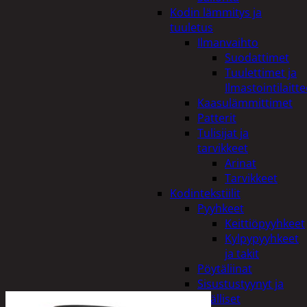
Kodin lämmitys ja
tuuletus
Ilmanvaihto
Suodattimet
Tuulettimet ja
Ilmastointilaitte
Kaasulämmittimet
Patterit
Tulisijat ja
tarvikkeet
Arinat
Tarvikkeet
Kodintekstiilit
Pyyhkeet
Keittiöpyyhkeet
Kylpypyyhkeet
ja takit
Pöytäliinat
Sisustustyynyt ja
päälliset