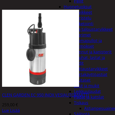
Peilit
Huonetuoksut
Juhlatarvikkeet
Koristelu
Paketointi
Keittiö ja taloustarvikkeet
Aterimet
Juomapullot ja
termokset
Kannut ja kanisterit
Kauhat, lastat ja
sudit
Kattaustarvikkeet
Kertakäyttöastiat
Lautaset
Lasit ja mukit
Leikkuulaudat
CLEN GARDEN EC 950 INOX VESIAUTOMAATTI
Padat ja kattilat
Tiskaus
259,00
€
Astianpesuaine
Lue Lisää
Säilöntä