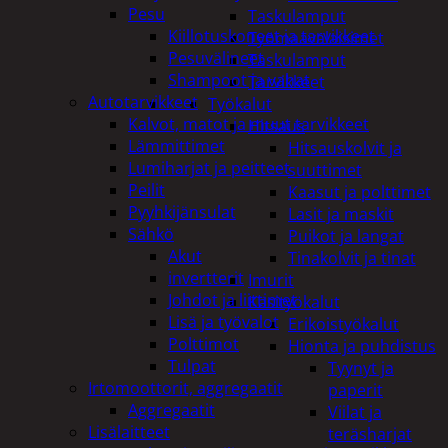
Pesu
Taskulamput
Kiillotuskoneet ja tarvikkeet
Työmaavalaisimet
Pesuvälineet
Taskulamput
Shampoot ja vahat
Tarvikkeet
Autotarvikkeet
Työkalut
Kalvot, matot ja muut tarvikkeet
Hitsaus
Lämmittimet
Hitsauskolvit ja
Lumiharjat ja peitteet
suuttimet
Peilit
Kaasut ja polttimet
Pyyhkijänsulat
Lasit ja maskit
Sähkö
Puikot ja langat
Akut
Tinakolvit ja tinat
invertterit
Imurit
Johdot ja liittimet
Käsityökalut
Lisä ja työvalot
Erikoistyökalut
Polttimot
Hionta ja puhdistus
Tulpat
Tyynyt ja
Irtomoottorit, aggregaatit
paperit
Aggregaatit
Viilat ja
Lisälaitteet
teräsharjat