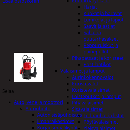
Puutarhatyökalut
Lisää ostoskoriin
Harjat
Kuokat ja haravat
Lumikolat ja lapiot
Saavit ja astiat
Sahat ja
puutarhasakset
Reppuruiskut ja
painepullot
Pihapatsaat ja koristeet
Postilaatikot
Valaisimet ja lamput
Aurinkokennovalot
Koristevalot
Koristevalaisimet
Selaa
Loisteputket ja lamput
Auto, vene ja moottori
Pihavalaisimet
Autonhoito
Sisävalaisimet
Auton sisäpuhdistus
Lednauhat ja listat
ilmanraikastimet
Pöytävalaisimet
Korjausmaalikynät
Yleisvalaisimet