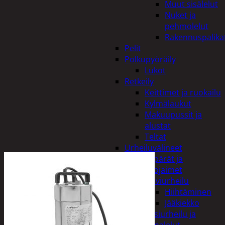
Muut sisälelut
Nuket ja
pehmolelut
Rakennuspalika
Pelit
Polkupyöräily
Lukot
Retkeily
Keittimet ja ruokailu
Kylmälaukut
Makuupussit ja
alustat
Teltat
Urheiluvälineet
Kypärät ja
suojaimet
Talviurheilu
Hiihtäminen
Jääkiekko
Vesiurheilu ja