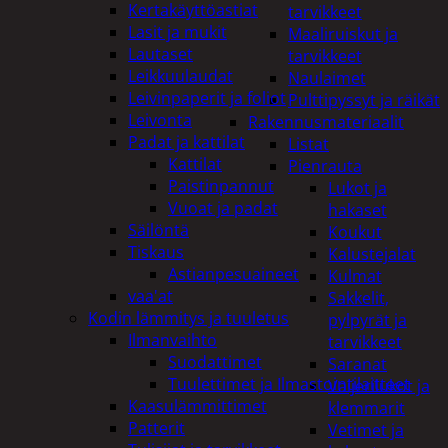
Kertakäyttöastiat
tarvikkeet
Lasit ja mukit
Maaliruiskut ja
Lautaset
tarvikkeet
Leikkuulaudat
Naulaimet
Leivinpaperit ja foliot
Pulttipyssyt ja räikät
Leivonta
Rakennusmateriaalit
Padat ja kattilat
Listat
Kattilat
Pienrauta
Paistinpannut
Lukot ja
Vuoat ja padat
hakaset
Säilöntä
Koukut
Tiskaus
Kalustejalat
Astianpesuaineet
Kulmat
vaa'at
Sakkelit,
Kodin lämmitys ja tuuletus
pylpyrät ja
Ilmanvaihto
tarvikkeet
Suodattimet
Saranat
Tuulettimet ja Ilmastointilaitteet
Vaijerilukot ja
Kaasulämmittimet
klemmarit
Patterit
Vetimet ja