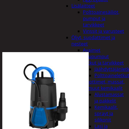
Lisälaitteet
Polttoainesäiliöt,
pumput ja
tarvikkeet
Vinssit ja varusteet
Öljyt, suodattimet ja
nesteet
Avaimet
Imupumput
Letkut ja tarvikkeet
Jäähdyttäjänlet
Polttoaineletku
Liuottimet, massat,
ja muut kemikaalit
Alustamassat
ja pakkelit
Kemikaalit,
sprayt ja
silikonit
Lasi ja