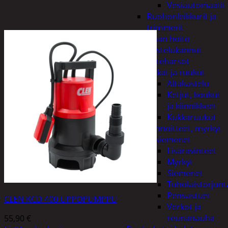
Vesiautomaatit
Ruohonleikkurit ja
trimmerit
Puutarhan hoito
Kastelukannut
Kateharsot
Kukat ja ruukut
Altakastelu
Ketjut, koukut
ja kiinnikkeet
Kukkaruukut
Lannoitteet, myrkyt
ja siemenet
Lisäravinteet
Myrkyt
Siemenet
Tuholaistorjunt
Pensastuet
CLEN KCD 400 UPPOPUMPPU
Verkot ja
reunanauha
55,90
€