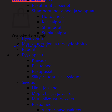
Ostoskori
Pesuharjat ja -sienet
Shampoot, hoitaineet ja saippuat
Hoitoaineet
Käsisaippuat
Shampoot
Suihkusaippuat
Ostoskori on tyhjä.
Hyvinvointi
Muu kauneuden ja terveydenhoito
Takaisin kauppaan
Paperit
Pyykinpesu
Kuivaus
Pesuaineet
Pesupussit
Silitysraudat ja silityslaudat
Siivous
Liinat ja sienet
Mopit, harjat ja varret
Muut siivoustarvikkeet
Pesuaineet
Viemärinavausaineet