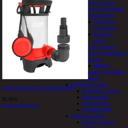
Tyynyt ja peitot
Verhot ja tarvikkeet
Vuodevaatteet
Lakanat ja
tyynynlinat
Tyynyt ja
peitot
Kylpyhuone ja sauna
Harjat ja pesuaineet
Kalusteet
Mittarit
Kiukaat ja tarvikkeet
Tuoksut
Kynttilät ja lyhdyt
CLEN INOX DW 550 UPPOPUMPPU
Kynttilät ja lyhdyt
Led-kynttilät
85,00
€
Lyhtytelineet
Lisää ostoskoriin
Pöytäkynttilät
Sisustusesineet
Kalvot ja tarrat