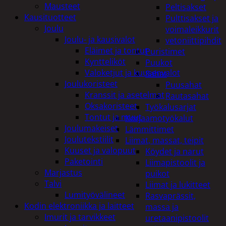
Mausteet
Peltisakset
Kausituotteet
Pulttisakset ja
Joulu
voimaleikkurit
Joulu- ja kausivalot
vetoniittipihdit
Eläimet ja tontut
Puristimet
Kyntteliköt
Puukot
Valoketjut ja kuusenvalot
Sahat
Joulukoristeet
Puusahat
Kranssit ja asetelmat
Rautasahat
Oksakoristeet
Työkalusarjat
Tontut ja muut
Korjaamotyökalut
Joulumakeiset
Lämmittimet
Joulutekstiilit
Liimat, massat, teipit
Kuuset ja valopuut
Köydet ja narut
Paketointi
Liimapistoolit ja
Marjastus
puikot
Talvi
Liimat ja lukitteet
Lumityövälineet
Rasvaprässit,
Kodin elektroniikka ja laitteet
massa ja
Imurit ja tarvikkeet
uretaanipistoolit