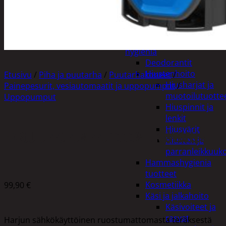
Apuvälineet
Hengityssuojaimet ja
desinfiointi
Henkilökohtainen
hygienia
Deodorantit
Hiustenhoito
Etusivu
/
Piha ja puutarha
/
Puutarhakoneet
/
Hiusharjat ja
Painepesurit, vesiautomaatit ja uppopumput
/
muotoilutuotte
Uppopumput
Hiuspinnit ja
lenkit
Hiusvärit
HARJU UPPOPUMPPU 1000W LIKAVEDELLE
Hiusten ja
parranleikkuuk
Hammashygienia
tuotteet
Kosmetiikka
99,90
€
Käsi ja jalkahoito
Käsivoiteet ja
rasvat
Harjun sähkökäyttöinen ruostumattomasta teräksestä