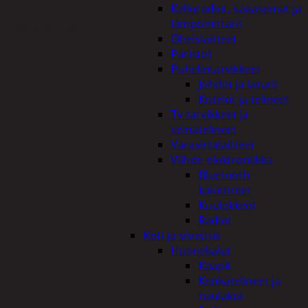
Kelloradiot, sääasemat ja
lämpömittarit
Tutustu myös
Oheislaitteet
Paristot
Puhelintarvikkeet
Johdot ja laturit
Kotelot ja telineet
Tv-tarvikkeet ja
seinätelineet
Varavirtalaitteet
Viihde-elektroniikka
Bluetooth
kaiuttimet
Kuulokkeet
Radiot
Koti ja sisustus
Huonekalut
Kaapit
Kenkätelineet ja
naulakot