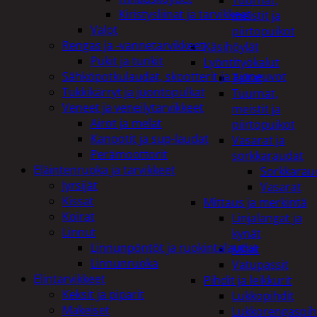
Tuurnat,
Kiristysliinat ja tarvikkeet
meistit ja
Valot
piirtopuikot
Rengas ja -vannetarvikkeet
Käsihöylät
Pukit ja tunkit
Lyöntityökalut
Sähköpotkulaudat, skootterit ja ajoneuvot
Taltat
Tukkikärryt ja juontopulkat
Tuurnat,
Veneet ja veneilytarvikkeet
meistit ja
Airot ja melat
piirtopuikot
Kanootit ja sup-laudat
Vasarat ja
Perämoottorit
sorkkaraudat
Eläintenruoka ja tarvikkeet
Sorkkarau
Jyrsijät
Vasarat
Kissat
Mittaus ja merkintä
Koirat
Linjalangat ja
Linnut
kynät
Linnunpöntöt ja ruokintalaudat
Mitat
Linnunruoka
Vatupassit
Elintarvikkeet
Pihdit ja leikkurit
Keksit ja piparit
Lukkopihdit
Makeiset
Lukkorengaspih