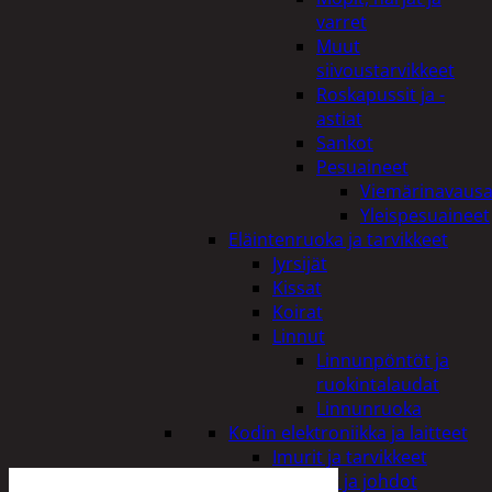
varret
Muut
siivoustarvikkeet
Roskapussit ja -
astiat
Sankot
Pesuaineet
Viemärinavausa
Yleispesuaineet
Eläintenruoka ja tarvikkeet
Jyrsijät
Kissat
Koirat
Linnut
Linnunpöntöt ja
ruokintalaudat
Linnunruoka
Kodin elektroniikka ja laitteet
Imurit ja tarvikkeet
Kaapelit ja johdot