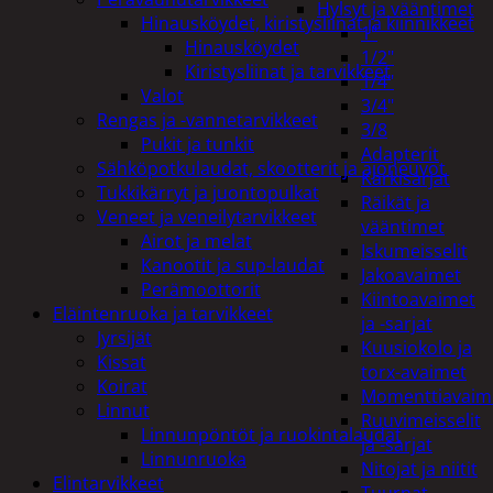
Hylsyt ja vääntimet
Hinausköydet, kiristysliinat ja kiinnikkeet
1"
Hinausköydet
1/2"
Kiristysliinat ja tarvikkeet
1/4"
Valot
3/4"
Rengas ja -vannetarvikkeet
3/8
Pukit ja tunkit
Adapterit
Sähköpotkulaudat, skootterit ja ajoneuvot
Kärkisarjat
Tukkikärryt ja juontopulkat
Räikät ja
Veneet ja veneilytarvikkeet
vääntimet
Airot ja melat
Iskumeisselit
Kanootit ja sup-laudat
Jakoavaimet
Perämoottorit
Kiintoavaimet
Eläintenruoka ja tarvikkeet
ja -sarjat
Jyrsijät
Kuusiokolo ja
Kissat
torx-avaimet
Koirat
Momenttiavaim
Linnut
Ruuvimeisselit
Linnunpöntöt ja ruokintalaudat
ja -sarjat
Linnunruoka
Nitojat ja niitit
Elintarvikkeet