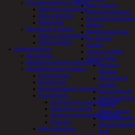
Turvajärjestelmät ja lukitus
Akut ja laturit
Hälyttimet ja kamerat
Kulmahiomakoneet
Palovaroittimet
Kuumailmapuhaltim
Riippulukot
Mittarit
Varastointi ja säilytys
Mutterinvääntimet
Hyllyt ja -kannattimet
Porakoneet
Säilytyslaatikot
Ruiskut
Päivittäistavarat
Sahat ja sirkkelit
Apuvälineet
Terät ja laikat
Hengityssuojaimet ja desinfiointi
Hionta ja
Henkilökohtainen hygienia
katkaisu
Aurinkorasvat
Kierretapit ja
Deodorantit
työkalut
Hammashygienia tuotteet
Kiviporanterät
Hiustenhoito
Kuviosahanterä
Hiusharjat ja muotoilutuotteet
Lasi- ja
Hiuspinnit ja lenkit
tiiliporanterät
Hiusten ja parranleikkuukoneet
Metalliporanter
Hiusvärit
Monitoimikone
Käsi ja jalkahoito
terät