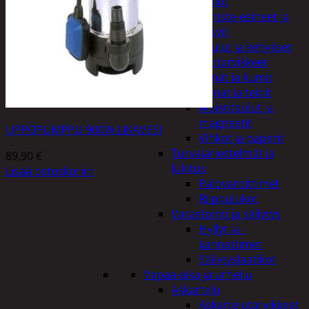
Kellot
Koriste-esineet ja
kasvit
Taulut ja kehykset
Toimistotarvikkeet
Kynät ja kumit
Liimat ja teipit
Muistitaulut ja
magneetit
UPPOPUMPPU 900W LIKAVESI
Vihkot ja paperit
Turvajärjestelmät ja
89,90
€
lukitus
Lisää ostoskoriin
Palovaroittimet
Riippulukot
Varastointi ja säilytys
Hyllyt ja -
kannattimet
Säilytyslaatikot
Vapaa-aika ja urheilu
Askartelu
Askartelutarvikkeet