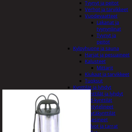
Tyynyt ja peitot
Verhot ja tarvikkeet
Vuodevaatteet
Lakanat ja
tyynynlinat
Tyynyt ja
peitot
Kylpyhuone ja sauna
Harjat ja pesuaineet
Kalusteet
Mittarit
Kiukaat ja tarvikkeet
Tuoksut
Kynttilät ja lyhdyt
Kynttilät ja lyhdyt
Led-kynttilät
Lyhtytelineet
Pöytäkynttilät
Sisustusesineet
Kalvot ja tarrat