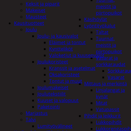
Tuurnat,
Keksit ja piparit
meistit ja
Makeiset
piirtopuikot
Mausteet
Käsihöylät
Kausituotteet
Lyöntityökalut
Joulu
Taltat
Joulu- ja kausivalot
Tuurnat,
Eläimet ja tontut
meistit ja
Kyntteliköt
piirtopuikot
Valoketjut ja kuusenvalot
Vasarat ja
Joulukoristeet
sorkkaraudat
Kranssit ja asetelmat
Sorkkarau
Oksakoristeet
Vasarat
Tontut ja muut
Mittaus ja merkintä
Joulumakeiset
Linjalangat ja
Joulutekstiilit
kynät
Kuuset ja valopuut
Mitat
Paketointi
Vatupassit
Marjastus
Pihdit ja leikkurit
Talvi
Lukkopihdit
Lumityövälineet
Lukkorengaspih