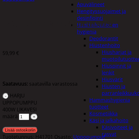
Apuvälineet
Hengityssuojaimet ja
desinfiointi
HARJU UPPOPUMPPU 400W LIKAVESI
Henkilökohtainen
hygienia
Deodorantit
Hiustenhoito
Hiusharjat ja
59,99
€
muotoilutuotte
Hiuspinnit ja
lenkit
Hiusvärit
Saatavuus:
saatavilla varastossa
Hiusten ja
parranleikkuuk
HARJU
Hammashygienia
UPPOPUMPPU
tuotteet
400W LIKAVESI
Kosmetiikka
määrä
Käsi ja jalkahoito
Käsivoiteet ja
Lisää ostoskoriin
rasvat
Tuotetunnus:
H41701
Osasto:
Uppopumput