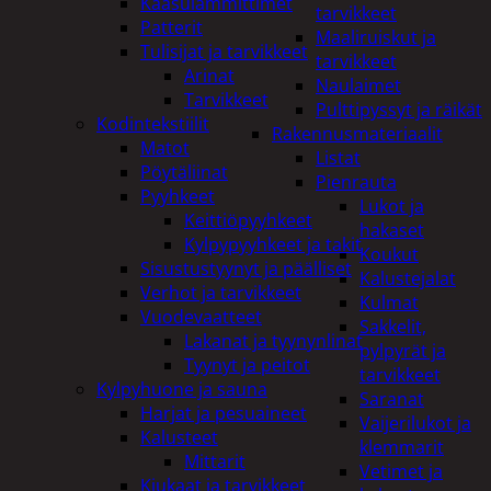
Kaasulämmittimet
tarvikkeet
Patterit
Maaliruiskut ja
Tulisijat ja tarvikkeet
tarvikkeet
Arinat
Naulaimet
Tarvikkeet
Pulttipyssyt ja räikät
Kodintekstiilit
Rakennusmateriaalit
Matot
Listat
Pöytäliinat
Pienrauta
Pyyhkeet
Lukot ja
Keittiöpyyhkeet
hakaset
Kylpypyyhkeet ja takit
Koukut
Sisustustyynyt ja päälliset
Kalustejalat
Verhot ja tarvikkeet
Kulmat
Vuodevaatteet
Sakkelit,
Lakanat ja tyynynlinat
pylpyrät ja
Tyynyt ja peitot
tarvikkeet
Kylpyhuone ja sauna
Saranat
Harjat ja pesuaineet
Vaijerilukot ja
Kalusteet
klemmarit
Mittarit
Vetimet ja
Kiukaat ja tarvikkeet