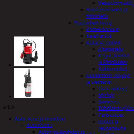
Vesiautomaatit
Ruohonleikkurit ja
trimmerit
Puutarhan hoito
Kastelukannut
Kateharsot
Kukat ja ruukut
Altakastelu
Ketjut, koukut
ja kiinnikkeet
Kukkaruukut
Lannoitteet, myrkyt
ja siemenet
Lisäravinteet
Myrkyt
Siemenet
Selaa
Tuholaistorjunt
Pensastuet
Auto, vene ja moottori
Verkot ja
Autonhoito
reunanauha
Auton sisäpuhdistus