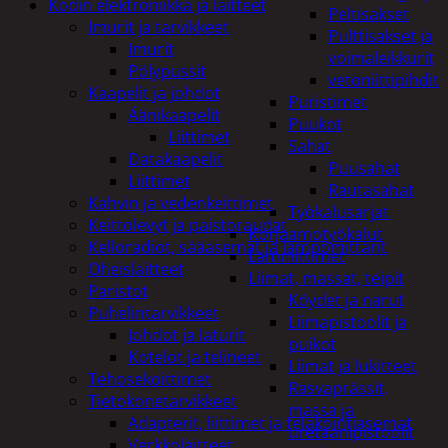
Kodin elektroniikka ja laitteet
Peltisakset
Imurit ja tarvikkeet
Pulttisakset ja
Imurit
voimaleikkurit
Pölypussit
vetoniittipihdit
Kaapelit ja johdot
Puristimet
Äänikaapelit
Puukot
Liittimet
Sahat
Datakaapelit
Puusahat
Liittimet
Rautasahat
Kahvin ja vedenkeittimet
Työkalusarjat
Keittolevyt ja paistoraudat
Korjaamotyökalut
Kelloradiot, sääasemat ja lämpömittarit
Lämmittimet
Oheislaitteet
Liimat, massat, teipit
Paristot
Köydet ja narut
Puhelintarvikkeet
Liimapistoolit ja
Johdot ja laturit
puikot
Kotelot ja telineet
Liimat ja lukitteet
Tehosekoittimet
Rasvaprässit,
Tietokonetarvikkeet
massa ja
Adapterit, liittimet ja telakointiasemat
uretaanipistoolit
Verkkolaitteet