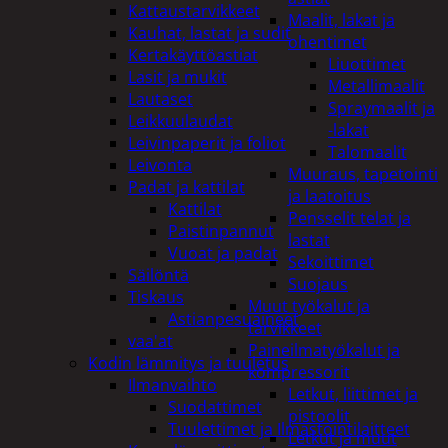
Kattaustarvikkeet
Maalit, lakat ja
Kauhat, lastat ja sudit
ohentimet
Kertakäyttöastiat
Liuottimet
Lasit ja mukit
Metallimaalit
Lautaset
Spraymaalit ja
Leikkuulaudat
-lakat
Leivinpaperit ja foliot
Talomaalit
Leivonta
Muuraus, tapetointi
Padat ja kattilat
ja laatoitus
Kattilat
Pensselit telat ja
Paistinpannut
lastat
Vuoat ja padat
Sekoittimet
Säilöntä
Suojaus
Tiskaus
Muut työkalut ja
Astianpesuaineet
tarvikkeet
vaa'at
Paineilmatyökalut ja
Kodin lämmitys ja tuuletus
kompressorit
Ilmanvaihto
Letkut, liittimet ja
Suodattimet
pistoolit
Tuulettimet ja Ilmastointilaitteet
Letkut ja muut