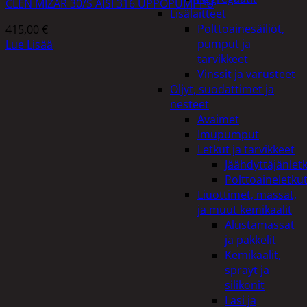
CLEN MIZAR 30/S AISI 316 UPPOPUMPPU
Lisälaitteet
Polttoainesäiliöt,
415,00
€
pumput ja
Lue Lisää
tarvikkeet
Vinssit ja varusteet
Öljyt, suodattimet ja
nesteet
Avaimet
Imupumput
Letkut ja tarvikkeet
Jäähdyttäjänlet
Polttoaineletku
Liuottimet, massat,
ja muut kemikaalit
Alustamassat
ja pakkelit
Kemikaalit,
sprayt ja
silikonit
Lasi ja