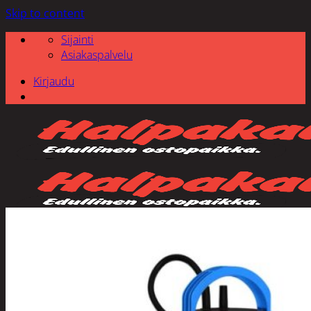
Skip to content
Sijainti
Asiakaspalvelu
Kirjaudu
Etsi: