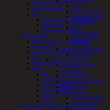
Puutarhatyökalut
ilmanraikastimet
Harjat
Korjausmaalikynät
Kuokat ja haravat
Pesu
Lumikolat ja lapiot
Kiillotuskoneet ja tarvikkeet
Saavit ja astiat
Pesuvälineet
Sahat ja
Shampoot ja vahat
puutarhasakset
Autotarvikkeet
Reppuruiskut ja
Kalvot, matot ja muut tarvikkeet
painepullot
Lämmittimet
Pihapatsaat ja koristeet
Lumiharjat ja peitteet
Postilaatikot
Peilit
Valaisimet ja lamput
Pyyhkijänsulat
Aurinkokennovalot
Sähkö
Koristevalot
Akut
Koristevalaisimet
invertterit
Loisteputket ja lamput
Johdot ja liittimet
Pihavalaisimet
Lisä ja työvalot
Sisävalaisimet
Polttimot
Lednauhat ja listat
Tulpat
Pöytävalaisimet
Irtomoottorit, aggregaatit
Yleisvalaisimet