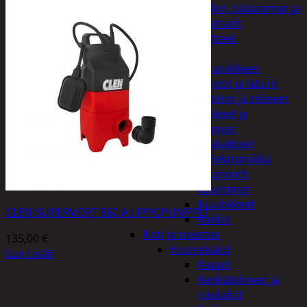
Kelloradiot, sääasemat ja
lämpömittarit
Oheislaitteet
Paristot
Puhelintarvikkeet
Johdot ja laturit
Kotelot ja telineet
Tv-tarvikkeet ja
seinätelineet
Varavirtalaitteet
Viihde-elektroniikka
Bluetooth
kaiuttimet
Kuulokkeet
CLEN SUPERVORT 560 A UPPOPUMPPU
Radiot
Koti ja sisustus
135,00
€
Huonekalut
Lue Lisää
Kaapit
Kenkätelineet ja
naulakot