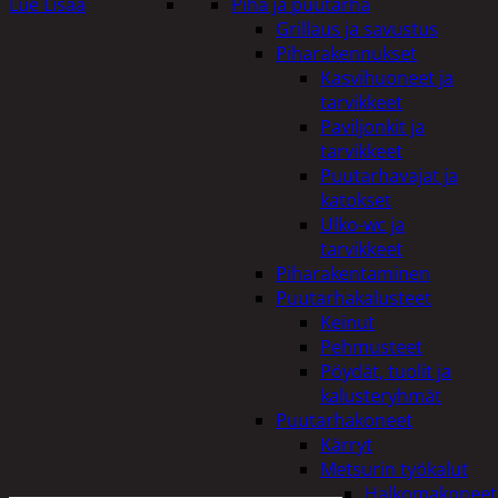
Lue Lisää
Piha ja puutarha
Grillaus ja savustus
Piharakennukset
Kasvihuoneet ja
tarvikkeet
Paviljonkit ja
tarvikkeet
Puutarhavajat ja
katokset
Ulko-wc ja
tarvikkeet
Piharakentaminen
Puutarhakalusteet
Keinut
Pehmusteet
Pöydät, tuolit ja
kalusteryhmät
Puutarhakoneet
Kärryt
Metsurin työkalut
Halkomakoneet