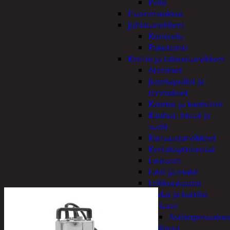
Peilit
Huonetuoksut
Juhlatarvikkeet
Koristelu
Paketointi
Keittiö ja taloustarvikkeet
Aterimet
Juomapullot ja
termokset
Kannut ja kanisterit
Kauhat, lastat ja
sudit
Kattaustarvikkeet
Kertakäyttöastiat
Lautaset
Lasit ja mukit
Leikkuulaudat
Padat ja kattilat
Tiskaus
Astianpesuaine
Säilöntä