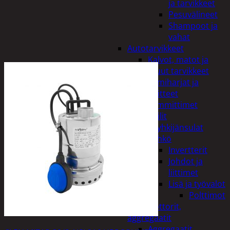
ja tarvikkeet
Pesuvälineet
Shampoot ja
vahat
Autotarvikkeet
Kalvot, matot ja
muut tarvikkeet
Lumiharjat ja
peitteet
Lämmittimet
Peilit
Pyyhkijänsulat
Sähkö
Invertterit
Johdot ja
liittimet
Lisä ja työvalot
Polttimot
Irtomoottorit,
aggregaatit
Aggregaatit