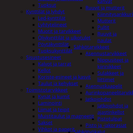
kahvat
Tuoksut
Ruuvit ja mutterit
Kynttilät ja lyhdyt
Kiinnitysankkuri
Led-kynttilät
Mutterit
Lyhtytelineet
Pultit
Muotit ja tarvikkeet
Ruuvit ja
Öljykynttilät ja ulkotulet
naulat
Pöytäkynttilät
Sähkötarvikkeet
Tuoksukynttilät
Asennustarvikkeet
Sisustusesineet
Nippusiteet ja
Kalvot ja tarrat
kiinnikkeet
Kellot
Sulakkeet ja
Koriste-esineet ja kasvit
liittimet
Taulut ja kehykset
Asennuskaapelit
Toimistotarvikkeet
Aurinkopaneelitarvik
Kynät ja kumit
Jatkojohdot
Laminointi
Jatkojohdot ja
Liimat ja teipit
ajastinkellot
Muistitaulut ja magneetit
Pistotulpat
Sakset
Pisto ja -jakorasiat
Vihkot ja paperit
Sähkötyökalut