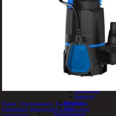
Tuotevalikoima
Poistotuotteet
Kausituotteet
Joulu
Joulu- ja kausivalot
Eläimet ja
tontut
Kyntteliköt
Valoketjut ja
kuusenvalot
Joulukoristeet
Kranssit ja
asetelmat
Tontut ja
muut
Joulutekstiilit
Paketointi
Marjastus
Etusivu
/
Piha ja puutarha
/
Puutarhakoneet
/
Talvi
Painepesurit, vesiautomaatit ja uppopumput
/
Päivittäistavarat
Uppopumput