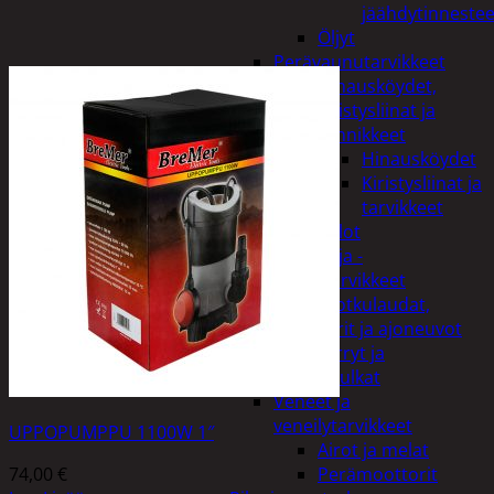
jäähdytinnestee
Öljyt
Perävaunutarvikkeet
Hinausköydet,
kiristysliinat ja
kiinnikkeet
Hinausköydet
Kiristysliinat ja
tarvikkeet
Valot
Rengas ja -
vannetarvikkeet
Sähköpotkulaudat,
skootterit ja ajoneuvot
Tukkikärryt ja
juontopulkat
Veneet ja
veneilytarvikkeet
UPPOPUMPPU 1100W 1″
Airot ja melat
74,00
€
Perämoottorit