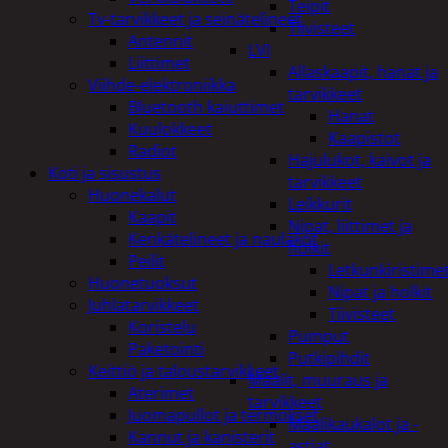
Teipit
Tv-tarvikkeet ja seinätelineet
Tiivisteet
Antennit
LVI
Liittimet
Allaskaapit, hanat ja
Viihde-elektroniikka
tarvikkeet
Bluetooth kaiuttimet
Hanat
Kuulokkeet
Kaapistot
Radiot
Hajulukot, kaivot ja
Koti ja sisustus
tarvikkeet
Huonekalut
Leikkurit
Kaapit
Nipat, liittimet ja
Kenkätelineet ja naulakot
holkit
Peilit
Letkunkiristime
Huonetuoksut
Nipat ja holkit
Juhlatarvikkeet
Tiivisteet
Koristelu
Pumput
Paketointi
Putkipihdit
Keittiö ja taloustarvikkeet
Maalit, muuraus ja
Aterimet
tarvikkeet
Juomapullot ja termokset
Maalikaukalot ja -
Kannut ja kanisterit
astiat