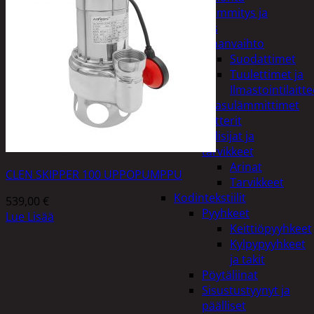
Kodin lämmitys ja
tuuletus
Ilmanvaihto
Suodattimet
Tuulettimet ja
Ilmastointilaitte
Kaasulämmittimet
Patterit
Tulisijat ja
tarvikkeet
Arinat
CLEN SKIPPER 100 UPPOPUMPPU
Tarvikkeet
Kodintekstiilit
539,00
€
Pyyhkeet
Lue Lisää
Keittiöpyyhkeet
Kylpypyyhkeet
ja takit
Pöytäliinat
Sisustustyynyt ja
päälliset