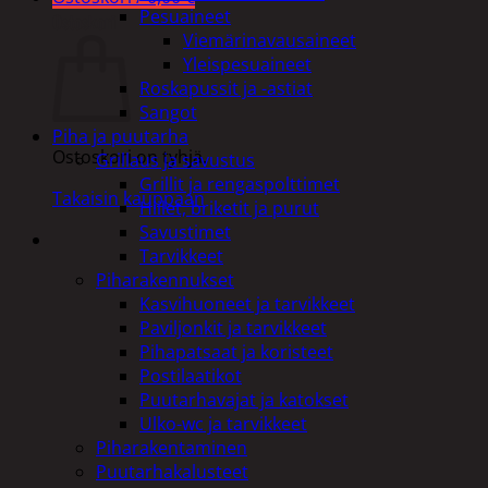
Pesuaineet
Ostoskori
Viemärinavausaineet
Yleispesuaineet
Roskapussit ja -astiat
Sangot
Piha ja puutarha
Ostoskori on tyhjä.
Grillaus ja savustus
Grillit ja rengaspolttimet
Takaisin kauppaan
Hiilet, briketit ja purut
Savustimet
Tarvikkeet
Piharakennukset
Kasvihuoneet ja tarvikkeet
Paviljonkit ja tarvikkeet
Pihapatsaat ja koristeet
Postilaatikot
Puutarhavajat ja katokset
Ulko-wc ja tarvikkeet
Piharakentaminen
Puutarhakalusteet