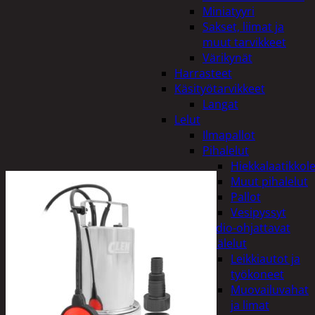
Miniatyyri
Sakset, liimat ja
muut tarvikkeet
Värikynät
Harrasteet
Käsityötarvikkeet
Langat
Lelut
Ilmapallot
Pihalelut
Hiekkalaatikkole
Muut pihalelut
Pallot
Vesipyssyt
Radio-ohjattavat
Sisälelut
Leikkiautot ja
työkoneet
Muovailuvahat
ja limat