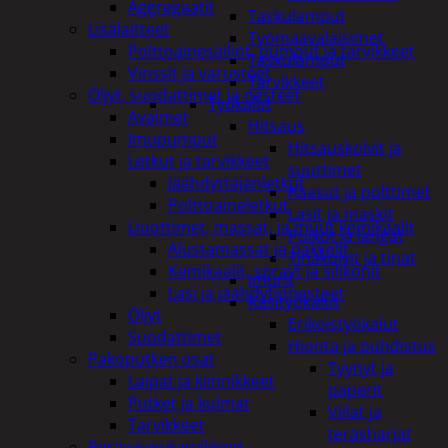
Aggregaatit
Taskulamput
Lisälaitteet
Työmaavalaisimet
Polttoainesäiliöt, pumput ja tarvikkeet
Taskulamput
Vinssit ja varusteet
Tarvikkeet
Öljyt, suodattimet ja nesteet
Työkalut
Avaimet
Hitsaus
Imupumput
Hitsauskolvit ja
Letkut ja tarvikkeet
suuttimet
Jäähdyttäjänletkut
Kaasut ja polttimet
Polttoaineletkut
Lasit ja maskit
Liuottimet, massat, ja muut kemikaalit
Puikot ja langat
Alustamassat ja pakkelit
Tinakolvit ja tinat
Kemikaalit, sprayt ja silikonit
Imurit
Lasi ja jäähdytinnesteet
Käsityökalut
Öljyt
Erikoistyökalut
Suodattimet
Hionta ja puhdistus
Pakoputken osat
Tyynyt ja
Laipat ja kiinnikkeet
paperit
Putket ja kulmat
Viilat ja
Tarvikkeet
teräsharjat
Perävaunutarvikkeet