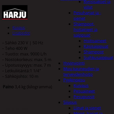
Kynsisakset ja
viilat
Pesuharjat ja -
sienet
Shampoot,
Kuvaus
hoitaineet ja
Lisätiedot
saippuat
Hoitoaineet
– Sähkö 230 V | 50 Hz
Käsisaippuat
– Teho 400 W
Shampoot
– Tuotto: max. 9000 L/h
Suihkusaippuat
– Nostokorkeus: max. 5 m
Hyvinvointi
– Upotussyvyys: max. 7 m
Muu kauneuden ja
– Letkuliitäntä:1 1/4″
terveydenhoito
– Sähköjohto: 10 m
Pyykinpesu
Kuivaus
Paino
3,4 kg (kilogramma)
Pesuaineet
Pesupussit
Siivous
Liinat ja sienet
Tutustu myös
Mopit, harjat ja