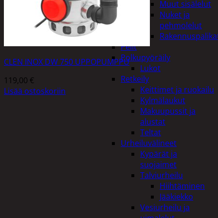
Muut sisälelut
Nuket ja
pehmolelut
Rakennuspalika
Pelit
Polkupyöräily
CLEN INOX DW 750 UPPOPUMPPU
Lukot
Retkeily
119,00
€
Keittimet ja ruokailu
Lisää ostoskoriin
Kylmälaukut
Makuupussit ja
alustat
Teltat
Urheiluvälineet
Kypärät ja
suojaimet
Talviurheilu
Hiihtäminen
Jääkiekko
Vesiurheilu ja