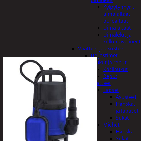
uimalelut
Kylpytynnyrit,
uima-altaat,
porealtaat
Uima-altaat
Uimalelut ja
kelluntavälineet
Vaatteet ja asusteet
Heijastimet
Laukut ja reput
Käsilaukut
Reput
Vaatteet
Lapset
Asusteet
Hanskat
ja lapaset
Sukat
Miehet
Hanskat
Sukat