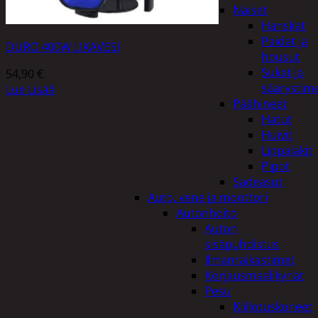
Naiset
Hanskat
Paidat ja
DURO 400W LIKAVESI
housut
Sukat ja
54,90
€
säärystim
Lue Lisää
Päähineet
Hatut
Huivit
Lippalakit
Pipot
Sadeasut
Auto, vene ja moottori
Autonhoito
Auton
sisäpuhdistus
Ilmanraikastimet
Korjausmaalikynät
Pesu
Kiillotuskoneet