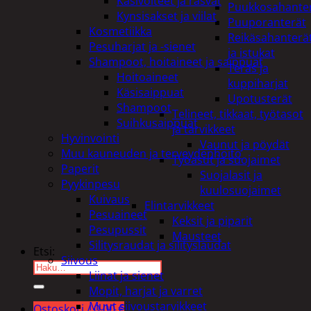
Käsivoiteet ja rasvat
Puukkosahante
Kynsisakset ja viilat
Puuporanterät
Kosmetiikka
Reikäsahanterä
Pesuharjat ja -sienet
ja istukat
Shampoot, hoitaineet ja saippuat
Teräs ja
Hoitoaineet
kuppiharjat
Käsisaippuat
Upotusterät
Shampoot
Telineet, tikkaat, työtasot
Suihkusaippuat
ja tarvikkeet
Hyvinvointi
Vaunut ja pöydät
Muu kauneuden ja terveydenhoito
Työasut ja suojaimet
Paperit
Suojalasit ja
Pyykinpesu
kuulosuojaimet
Kuivaus
Elintarvikkeet
Pesuaineet
Keksit ja piparit
Pesupussit
Mausteet
Silitysraudat ja silityslaudat
Etsi:
Siivous
Liinat ja sienet
Mopit, harjat ja varret
Muut siivoustarvikkeet
Ostoskori /
0,00
€